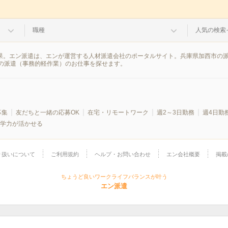
職種
人気の検索
結果。エン派遣は、エンが運営する人材派遣会社のポータルサイト。兵庫県加西市の
の派遣（事務的軽作業）のお仕事を探せます。
募集
友だちと一緒の応募OK
在宅・リモートワーク
週2～3日勤務
週4日勤
学力が活かせる
り扱いについて
ご利用規約
ヘルプ・お問い合わせ
エン会社概要
掲載
ちょうど良いワークライフバランスが叶う
エン派遣