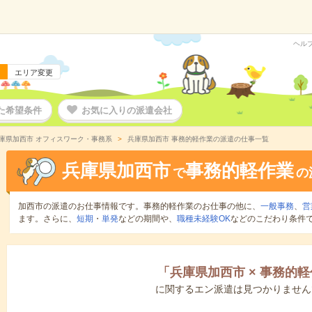
ヘル
エリア変更
た希望条件
お気に入りの派遣会社
庫県加西市 オフィスワーク・事務系
兵庫県加西市 事務的軽作業の派遣の仕事一覧
兵庫県加西市
事務的軽作業
で
の
加西市の派遣のお仕事情報です。事務的軽作業のお仕事の他に、
一般事務
、
営
ます。さらに、
短期
・
単発
などの期間や、
職種未経験OK
などのこだわり条件
「
兵庫県加西市
×
事務的軽
に関するエン派遣は見つかりません