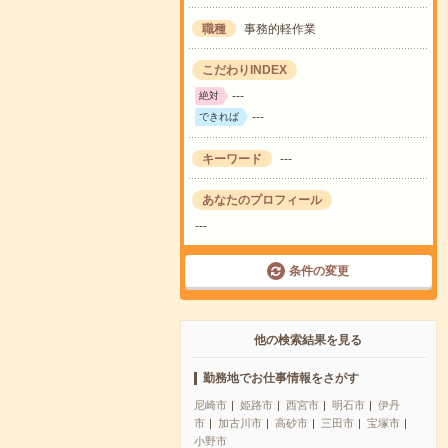
職種
事務的軽作業
こだわりINDEX
---
絶対
---
できれば
キーワード
---
あなたのプロフィール
---
条件の変更
他の検索結果を見る
勤務地でお仕事情報をさがす
尼崎市
姫路市
西宮市
明石市
伊丹
市
加古川市
高砂市
三田市
宝塚市
小野市