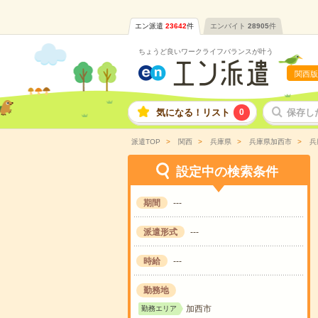
エン派遣
23642
件
エンバイト
28905
件
ちょうど良いワークライフバランスが叶う
関西版
気になる！リスト
0
保存し
派遣TOP
関西
兵庫県
兵庫県加西市
兵
設定中の検索条件
期間
---
派遣形式
---
時給
---
勤務地
加西市
勤務エリア