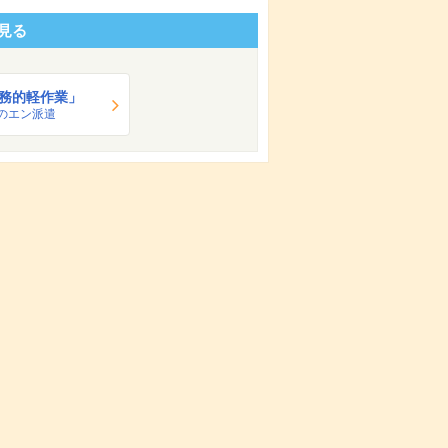
見る
務的軽作業」
のエン派遣