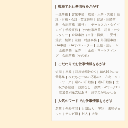
職種でお仕事情報をさがす
一般事務
営業事務
総務・人事・労務
経
理・財務・会計・英文経理
貿易・国際事
務
金融事務（銀行）
データ入力・タイピ
ング
学校事務
その他事務系
秘書・セク
レタリー
金融事務（生保・損保）
受付
通訳・翻訳
法務・特許事務
外国語事務
OA事務・OAオペレーター
広報・宣伝・IR
金融事務（証券）
企画・マーケティン
グ
金融事務（その他）
こだわりでお仕事情報をさがす
短期
単発
職種未経験OK
10名以上の大
量募集
友だちと一緒の応募OK
在宅・リモ
ートワーク
週2～3日勤務
週4日勤務
土
日祝のみ勤務
残業なし
副業・WワークOK
交通費別途支給あり
語学力が活かせる
人気のワードでお仕事情報をさがす
急募
年齢不問
財団法人
英語
書類チェ
ック
テレビ局
封入
大学