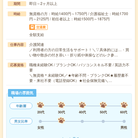
即日～2ヶ月以上
期間
無資格の方：時給1400円～1750円 / 介護福祉士：時給1700
時給
円～2125円 / 初任者以上：時給1500円～1875円
交通費
全額支給
介護関連
仕事内容
／利用者の方の日常生活をサポート！＼▽具体的には…・買
い物や散歩の付き添い・折り紙や体操などのレク参…
職種未経験OK / ブランクOK / パソコンスキル不要 / 英語力不
応募資格
要
＼無資格＊未経験OK／★年齢不問・ブランクOK★履歴書不
要・来社不要（電話登録OK）★社会保険完備＼…
職場の雰囲気
年齢層
20代
30代
40代
50代
60代
男女比率
女性
男性