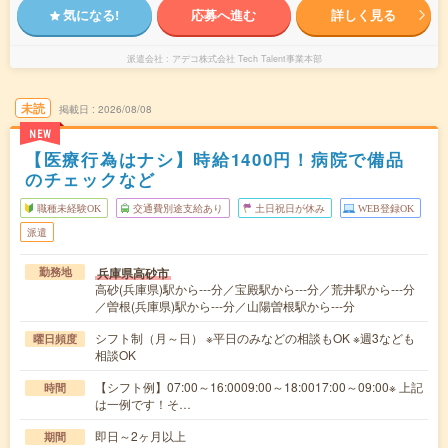
気になる!
応募へ進む
詳しく見る
派遣会社
アデコ株式会社 Tech Talent事業本部
未読
掲載日
2026/08/08
NEW
【医療行為はナシ】時給1400円！病院で備品
のチェックなど
職種未経験OK
交通費別途支給あり
土日祝日が休み
WEB登録OK
派遣
兵庫県高砂市
勤務地
高砂(兵庫県)駅から---分／宝殿駅から---分／荒井駅から---分
／曽根(兵庫県)駅から---分／山陽曽根駅から---分
シフト制（月～日） ※平日のみなどの相談もOK ※週3なども
曜日頻度
相談OK
【シフト例】07:00～16:0009:00～18:0017:00～09:00※ 上記
時間
は一例です！そ…
即日～2ヶ月以上
期間