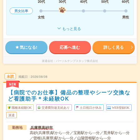
20代
30代
40代
50代
60代
男女比率
女性
男性
もっと見る
気になる!
応募へ進む
詳しく見る
派遣会社
パーソルテンプスタッフ株式会社
未読
掲載日
2026/08/08
NEW
【病院でのお仕事】備品の整理やシーツ交換な
ど看護助手＊未経験OK
職種未経験OK
交通費別途支給あり
土日祝日が休み
WEB登録OK
派遣
兵庫県高砂市
勤務地
高砂(兵庫県)駅から---分／宝殿駅から---分／荒井駅から---分
／曽根(兵庫県)駅から---分／山陽曽根駅から---分