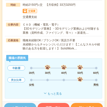
時給2150円+交 【月収例】33万3250円
時給
交通費
交通費支給
ＣＡＤ（機械・電気・電子）
仕事内容
【3Dモデリング業務】・3Dモデリング業務および付随する
業務（資料作成、ファイリング、等々）＜派遣先…
職種未経験OK / ブランクOK / 英語力不要
応募資格
未経験からもチャレンジいただけます！【こんなスキルや経
験のある方を歓迎します！】 SolidWork…
職場の雰囲気
年齢層
20代
30代
40代
50代
60代
男女比率
女性
男性
もっと見る