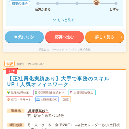
職場の様子
活気がある
しずか
もっと見る
気になる!
応募へ進む
詳しく見る
派遣会社
パーソルテンプスタッフ株式会社
未読
掲載日
2026/08/07
NEW
【正社員化実績あり】大手で事務のスキル
UP！人気オフィスワーク
職種未経験OK
交通費別途支給あり
土日祝日が休み
在宅・リモート
WEB登録OK
派遣
兵庫県高砂市
勤務地
荒井駅から送迎バス5分
月・火・水・木・金(月20日) ※会社カレンダーあり(土日祝
曜日頻度