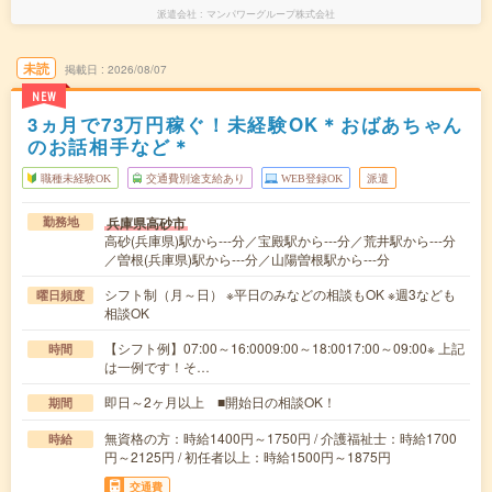
派遣会社
マンパワーグループ株式会社
未読
掲載日
2026/08/07
NEW
3ヵ月で73万円稼ぐ！未経験OK＊おばあちゃん
のお話相手など＊
職種未経験OK
交通費別途支給あり
WEB登録OK
派遣
兵庫県高砂市
勤務地
高砂(兵庫県)駅から---分／宝殿駅から---分／荒井駅から---分
／曽根(兵庫県)駅から---分／山陽曽根駅から---分
シフト制（月～日） ※平日のみなどの相談もOK ※週3なども
曜日頻度
相談OK
【シフト例】07:00～16:0009:00～18:0017:00～09:00※ 上記
時間
は一例です！そ…
即日～2ヶ月以上 ■開始日の相談OK！
期間
無資格の方：時給1400円～1750円 / 介護福祉士：時給1700
時給
円～2125円 / 初任者以上：時給1500円～1875円
交通費