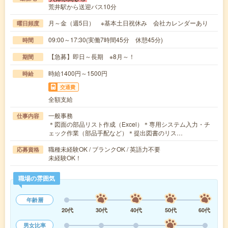
荒井駅から送迎バス10分
月～金（週5日） ※基本土日祝休み 会社カレンダーあり
曜日頻度
09:00～17:30(実働7時間45分 休憩45分)
時間
【急募】即日～長期 ※8月～！
期間
時給1400円～1500円
時給
交通費
全額支給
一般事務
仕事内容
＊図面の部品リスト作成（Excel）＊専用システム入力・チ
ェック作業（部品手配など）＊提出図書のリス…
職種未経験OK / ブランクOK / 英語力不要
応募資格
未経験OK！
職場の雰囲気
年齢層
20代
30代
40代
50代
60代
男女比率