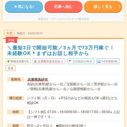
気になる!
応募へ進む
詳しく見る
派遣会社
パーソルテンプスタッフ株式会社
未読
掲載日
2026/08/07
NEW
＼最短3日で開始可能／3ヵ月で73万円稼ぐ！
未経験OK＊まずはお話し相手から
職種未経験OK
交通費別途支給あり
土日祝日が休み
WEB登録OK
派遣
兵庫県高砂市
勤務地
高砂(兵庫県)駅から---分／宝殿駅から---分／荒井駅から---分
／曽根(兵庫県)駅から---分／山陽曽根駅から---分
シフト制（月～日） ※平日のみなどの相談もOK ※週3なども
曜日頻度
相談OK
【シフト例】07:00～16:0009:00～18:0017:00～09:00※ 上記
時間
は一例です！そ…
即日～2ヶ月以上 ■開始日の相談OK！
期間