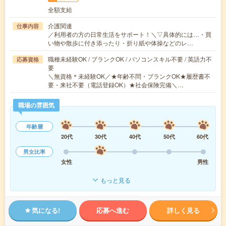
全額支給
介護関連
仕事内容
／利用者の方の日常生活をサポート！＼▽具体的には…・買
い物や散歩に付き添ったり・折り紙や体操などのレ…
職種未経験OK / ブランクOK / パソコンスキル不要 / 英語力不
応募資格
要
＼無資格＊未経験OK／★年齢不問・ブランクOK★履歴書不
要・来社不要（電話登録OK）★社会保険完備＼…
職場の雰囲気
年齢層
20代
30代
40代
50代
60代
男女比率
女性
男性
もっと見る
気になる!
応募へ進む
詳しく見る