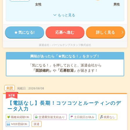
女性
男性
もっと見る
気になる!
応募へ進む
詳しく見る
派遣会社
パーソルテンプスタッフ株式会社
興味があったら「★気になる！」をタップ！
「気になる！」を押しておくと、派遣会社から
「面談確約」
や
「応募歓迎」
が届きます！
未読
掲載日
2026/08/08
NEW
【電話なし】長期！コツコツとルーティンのデ
ータ入力
職種未経験OK
交通費別途支給あり
土日祝日が休み
残業なし
WEB登録OK
派遣