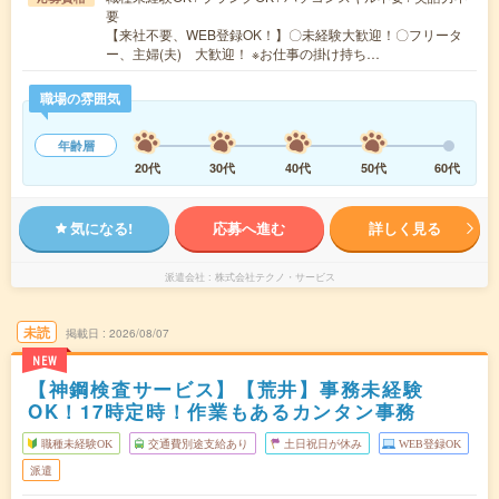
要
【来社不要、WEB登録OK！】〇未経験大歓迎！〇フリータ
ー、主婦(夫) 大歓迎！ ※お仕事の掛け持ち…
職場の雰囲気
年齢層
20代
30代
40代
50代
60代
気になる!
応募へ進む
詳しく見る
派遣会社
株式会社テクノ・サービス
未読
掲載日
2026/08/07
NEW
【神鋼検査サービス】【荒井】事務未経験
OK！17時定時！作業もあるカンタン事務
職種未経験OK
交通費別途支給あり
土日祝日が休み
WEB登録OK
派遣