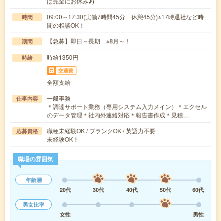
は完全にお休み♪)
09:00～17:30(実働7時間45分 休憩45分)※17時退社など時
時間
間の相談OK！
【急募】即日～長期 ※8月～！
期間
時給1350円
時給
交通費
全額支給
一般事務
仕事内容
＊調達サポート業務（専用システム入力メイン）＊エクセル
のデータ管理＊社内外連絡対応＊報告書作成＊見積…
職種未経験OK / ブランクOK / 英語力不要
応募資格
未経験OK！
職場の雰囲気
年齢層
20代
30代
40代
50代
60代
男女比率
女性
男性