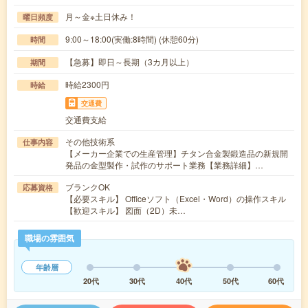
月～金※土日休み！
曜日頻度
9:00～18:00(実働:8時間) (休憩60分)
時間
【急募】即日～長期（3カ月以上）
期間
時給2300円
時給
交通費
交通費支給
その他技術系
仕事内容
【メーカー企業での生産管理】チタン合金製鍛造品の新規開
発品の金型製作・試作のサポート業務【業務詳細】…
ブランクOK
応募資格
【必要スキル】 Officeソフト（Excel・Word）の操作スキル
【歓迎スキル】 図面（2D）未…
職場の雰囲気
年齢層
20代
30代
40代
50代
60代