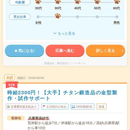
年齢層
20代
30代
40代
50代
60代
男女比率
女性
男性
もっと見る
気になる!
応募へ進む
詳しく見る
派遣会社
株式会社ニッソーネット
未読
掲載日
2026/08/08
NEW
時給2300円！【大手】チタン鍛造品の金型製
作・試作サポート
交通費別途支給あり
土日祝日が休み
WEB登録OK
派遣
兵庫県高砂市
勤務地
荒井駅から徒歩7分／伊保駅から徒歩16分／高砂(兵庫県)駅
から車10分