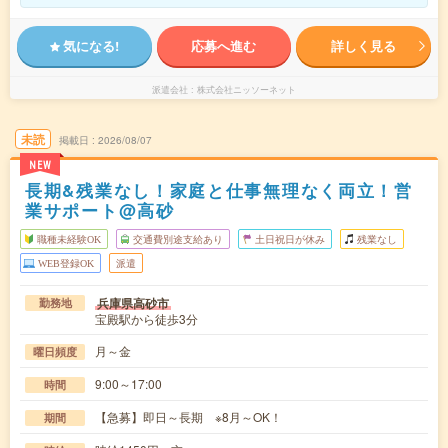
気になる!
応募へ進む
詳しく見る
派遣会社
株式会社ニッソーネット
未読
掲載日
2026/08/07
NEW
長期&残業なし！家庭と仕事無理なく両立！営
業サポート@高砂
職種未経験OK
交通費別途支給あり
土日祝日が休み
残業なし
WEB登録OK
派遣
兵庫県高砂市
勤務地
宝殿駅から徒歩3分
月～金
曜日頻度
9:00～17:00
時間
【急募】即日～長期 ※8月～OK！
期間