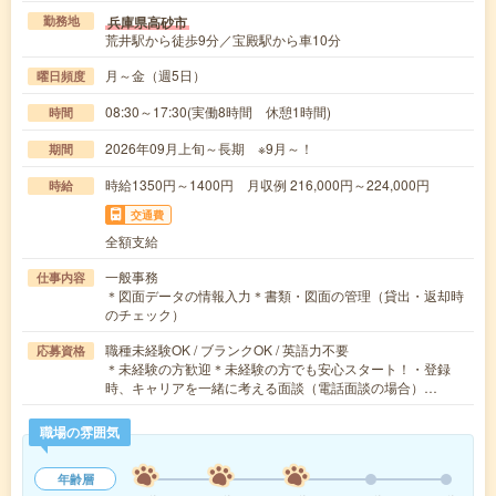
兵庫県高砂市
勤務地
荒井駅から徒歩9分／宝殿駅から車10分
月～金（週5日）
曜日頻度
08:30～17:30(実働8時間 休憩1時間)
時間
2026年09月上旬～長期 ※9月～！
期間
時給1350円～1400円 月収例 216,000円～224,000円
時給
交通費
全額支給
一般事務
仕事内容
＊図面データの情報入力＊書類・図面の管理（貸出・返却時
のチェック）
職種未経験OK / ブランクOK / 英語力不要
応募資格
＊未経験の方歓迎＊未経験の方でも安心スタート！・登録
時、キャリアを一緒に考える面談（電話面談の場合）…
職場の雰囲気
年齢層