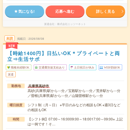
気になる!
応募へ進む
詳しく見る
派遣会社
株式会社ニッソーネット
未読
掲載日
2026/08/08
NEW
【時給1400円】日払いOK＊プライベートと両
立⇒生活サポ
職種未経験OK
交通費別途支給あり
土日祝日が休み
WEB登録OK
派遣
兵庫県高砂市
勤務地
高砂(兵庫県)駅から---分／宝殿駅から---分／荒井駅から---分
／曽根(兵庫県)駅から---分／山陽曽根駅から---分
シフト制（月～日） ※平日のみなどの相談もOK ※週3日など
曜日頻度
の相談もOK
【シフト例】07:00～16:0009:00～18:0017:00～09:00※ 上記
時間
は一例です！そ…