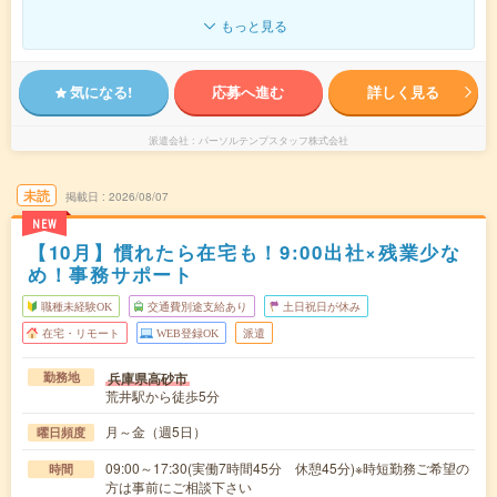
もっと見る
気になる!
応募へ進む
詳しく見る
派遣会社
パーソルテンプスタッフ株式会社
未読
掲載日
2026/08/07
NEW
【10月】慣れたら在宅も！9:00出社×残業少な
め！事務サポート
職種未経験OK
交通費別途支給あり
土日祝日が休み
在宅・リモート
WEB登録OK
派遣
兵庫県高砂市
勤務地
荒井駅から徒歩5分
月～金（週5日）
曜日頻度
09:00～17:30(実働7時間45分 休憩45分)※時短勤務ご希望の
時間
方は事前にご相談下さい