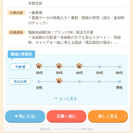
全額支給
一般事務
仕事内容
＊図面データの情報入力＊書類・図面の管理（貸出・返却時
のチェック）
職種未経験OK / ブランクOK / 英語力不要
応募資格
＊未経験の方歓迎＊未経験の方でも安心スタート！・登録
時、キャリアを一緒に考える面談（電話面談の場合）…
職場の雰囲気
年齢層
20代
30代
40代
50代
60代
男女比率
女性
男性
もっと見る
気になる!
応募へ進む
詳しく見る
派遣会社
パーソルテンプスタッフ株式会社