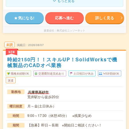
もっと見る
気になる!
応募へ進む
詳しく見る
派遣会社
株式会社ニッソーネット
未読
掲載日
2026/08/07
NEW
時給2150円！！スキルUP！SolidWorksで機
械製品のCADオペ業務
職種未経験OK
交通費別途支給あり
土日祝日が休み
WEB登録OK
派遣
兵庫県高砂市
勤務地
荒井駅から徒歩20分
月～金(土日休み）
曜日頻度
9:00～17:30（休憩:45分） ※残業少なめ
時間
【急募】即日～長期 ※開始日ご相談ください！
期間