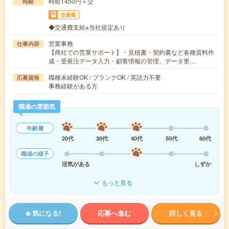
時給1450円＋交
時給
交通費
◆交通費支給※当社規定あり
営業事務
仕事内容
【商社での営業サポート】・見積書・契約書など各種資料作
成・受発注データ入力・顧客情報の管理、データ更…
職種未経験OK / ブランクOK / 英語力不要
応募資格
事務経験がある方
職場の雰囲気
年齢層
20代
30代
40代
50代
60代
職場の様子
活気がある
しずか
もっと見る
気になる!
応募へ進む
詳しく見る