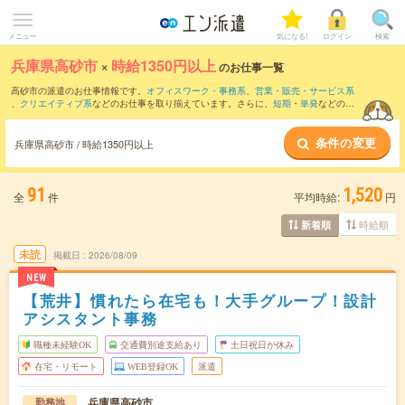
メニュー
気になる!
ログイン
検索
兵庫県高砂市
×
時給1350円以上
のお仕事一覧
高砂市の派遣のお仕事情報です。
オフィスワーク・事務系
、
営業・販売・サービス系
、
クリエイティブ系
などのお仕事を取り揃えています。さらに、
短期
・
単発
などの期
間や、
職種未経験OK
などのこだわり条件で絞り込んでいただけます。
条件の変更
兵庫県高砂市 / 時給1350円以上
91
1,520
全
件
平均時給:
円
時給順
新着順
未読
掲載日
2026/08/09
NEW
【荒井】慣れたら在宅も！大手グループ！設計
アシスタント事務
職種未経験OK
交通費別途支給あり
土日祝日が休み
在宅・リモート
WEB登録OK
派遣
兵庫県高砂市
勤務地