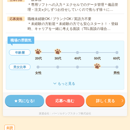
＊専用ソフトへの入力＊エクセルでのデータ管理＊備品管
理・注文※少しずつお任せしていくので焦らず徐々に…
職種未経験OK / ブランクOK / 英語力不要
応募資格
＊未経験の方歓迎＊未経験の方でも安心スタート！・登録
時、キャリアを一緒に考える面談（TEL面談の場合…
職場の雰囲気
年齢層
20代
30代
40代
50代
60代
男女比率
女性
男性
もっと見る
気になる!
応募へ進む
詳しく見る
派遣会社
パーソルテンプスタッフ株式会社
未読