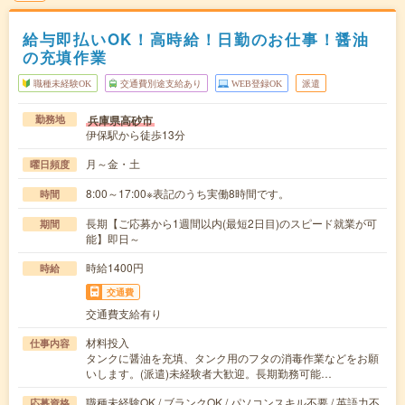
給与即払いOK！高時給！日勤のお仕事！醤油
の充填作業
職種未経験OK
交通費別途支給あり
WEB登録OK
派遣
兵庫県高砂市
勤務地
伊保駅から徒歩13分
月～金・土
曜日頻度
8:00～17:00※表記のうち実働8時間です。
時間
長期【ご応募から1週間以内(最短2日目)のスピード就業が可
期間
能】即日～
時給1400円
時給
交通費
交通費支給有り
材料投入
仕事内容
タンクに醤油を充填、タンク用のフタの消毒作業などをお願
いします。(派遣)未経験者大歓迎。長期勤務可能…
職種未経験OK / ブランクOK / パソコンスキル不要 / 英語力不
応募資格