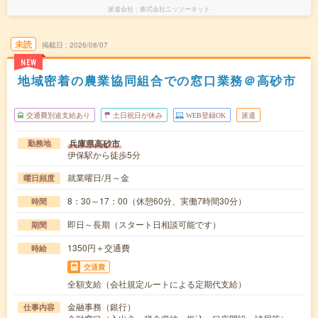
派遣会社
株式会社ニッソーネット
未読
掲載日
2026/08/07
NEW
地域密着の農業協同組合での窓口業務＠高砂市
交通費別途支給あり
土日祝日が休み
WEB登録OK
派遣
兵庫県高砂市
勤務地
伊保駅から徒歩5分
就業曜日/月～金
曜日頻度
8：30～17：00（休憩60分、実働7時間30分）
時間
即日～長期（スタート日相談可能です）
期間
1350円＋交通費
時給
交通費
全額支給（会社規定ルートによる定期代支給）
金融事務（銀行）
仕事内容