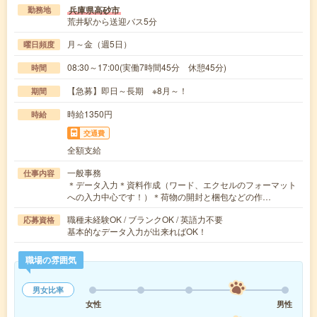
兵庫県高砂市
勤務地
荒井駅から送迎バス5分
月～金（週5日）
曜日頻度
08:30～17:00(実働7時間45分 休憩45分)
時間
【急募】即日～長期 ※8月～！
期間
時給1350円
時給
交通費
全額支給
一般事務
仕事内容
＊データ入力＊資料作成（ワード、エクセルのフォーマット
への入力中心です！）＊荷物の開封と梱包などの作…
職種未経験OK / ブランクOK / 英語力不要
応募資格
基本的なデータ入力が出来ればOK！
職場の雰囲気
男女比率
女性
男性