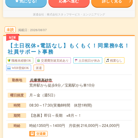
気になる!
応募へ進む
詳しく見る
派遣会社
株式会社スタッフサービス・エンジニアリング
未読
掲載日
2026/08/07
NEW
【土日祝休×電話なし】もくもく！同業務9名！
社員サポート事務
職種未経験OK
交通費別途支給あり
土日祝日が休み
残業なし
WEB登録OK
派遣
兵庫県高砂市
勤務地
荒井駅から徒歩9分／宝殿駅から車10分
月～金（週5日）
曜日頻度
08:30～17:30(実働8時間 休憩1時間)
時間
【急募】即日～長期 ※8月～！
期間
時給1350円～1400円 月収例 216,000円～224,000円
時給
交通費