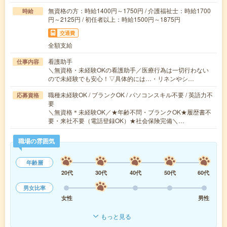
無資格の方：時給1400円～1750円 / 介護福祉士：時給1700
時給
円～2125円 / 初任者以上：時給1500円～1875円
交通費
全額支給
看護助手
仕事内容
＼無資格・未経験OKの看護助手／医療行為は一切行わない
ので未経験でも安心！▽具体的には…・リネンやシ…
職種未経験OK / ブランクOK / パソコンスキル不要 / 英語力不
応募資格
要
＼無資格＊未経験OK／★年齢不問・ブランクOK★履歴書不
要・来社不要（電話登録OK）★社会保険完備＼…
職場の雰囲気
年齢層
20代
30代
40代
50代
60代
男女比率
女性
男性
もっと見る