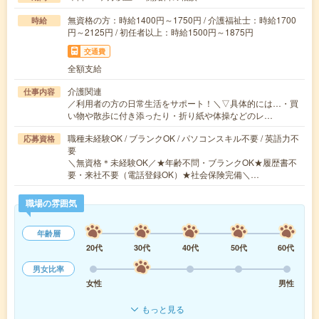
無資格の方：時給1400円～1750円 / 介護福祉士：時給1700
時給
円～2125円 / 初任者以上：時給1500円～1875円
交通費
全額支給
介護関連
仕事内容
／利用者の方の日常生活をサポート！＼▽具体的には…・買
い物や散歩に付き添ったり・折り紙や体操などのレ…
職種未経験OK / ブランクOK / パソコンスキル不要 / 英語力不
応募資格
要
＼無資格＊未経験OK／★年齢不問・ブランクOK★履歴書不
要・来社不要（電話登録OK）★社会保険完備＼…
職場の雰囲気
年齢層
20代
30代
40代
50代
60代
男女比率
女性
男性
もっと見る