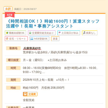
未読
掲載日
2026/08/07
NEW
《時間相談OK！》時給1600円！派遣スタッフ
活躍中！長期＊事務アシスタント
職種未経験OK
交通費別途支給あり
土日祝日が休み
残業なし
在宅・リモート
WEB登録OK
派遣
兵庫県高砂市
勤務地
荒井駅から徒歩8分／高砂(兵庫県)駅から徒歩15分
月～金（週5日） ※土日祝お休み
曜日頻度
08:30～16:00(実働6時間30分 休憩1時間)※8:30～16:00、
時間
9:00～17:00な…
2026年10月上旬～長期 ※10月～！
期間
時給1600円 月収例 208,000円
時給
交通費
全額支給
一般事務
仕事内容