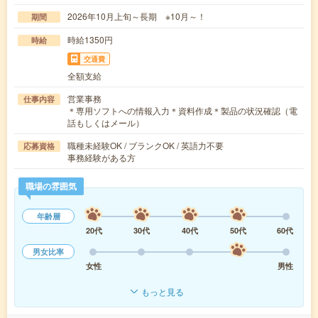
2026年10月上旬～長期 ※10月～！
期間
時給1350円
時給
交通費
全額支給
営業事務
仕事内容
＊専用ソフトへの情報入力＊資料作成＊製品の状況確認（電
話もしくはメール）
職種未経験OK / ブランクOK / 英語力不要
応募資格
事務経験がある方
職場の雰囲気
年齢層
20代
30代
40代
50代
60代
男女比率
女性
男性
もっと見る