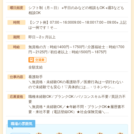
シフト制（月～日） ※平日のみなどの相談もOK ※週3なども
曜日頻度
相談OK
【シフト例】07:00～16:0009:00～18:0017:00～09:00※ 上記
時間
は一例です！そ…
即日～2ヶ月以上
期間
無資格の方：時給1400円～1750円 / 介護福祉士：時給1700
時給
円～2125円 / 初任者以上：時給1500円～1875円
交通費
全額支給
看護助手
仕事内容
＼無資格・未経験OKの看護助手／医療行為は一切行わない
ので未経験でも安心！▽具体的には…・リネンやシ…
職種未経験OK / ブランクOK / パソコンスキル不要 / 英語力不
応募資格
要
＼無資格＊未経験OK／★年齢不問・ブランクOK★履歴書不
要・来社不要（電話登録OK）★社会保険完備＼…
職場の雰囲気