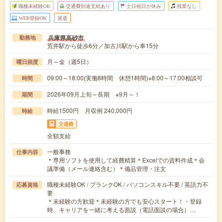
職種未経験OK
交通費別途支給あり
土日祝日が休み
残業なし
WEB登録OK
派遣
兵庫県高砂市
勤務地
荒井駅から徒歩6分／加古川駅から車15分
月～金（週5日）
曜日頻度
09:00～18:00(実働8時間 休憩1時間)※8:00～17:00相談可
時間
2026年09月上旬～長期 ※9月～！
期間
時給1500円 月収例 240,000円
時給
交通費
全額支給
一般事務
仕事内容
＊専用ソフトを使用して経費精算＊Excelでの資料作成＊会
議準備（メール連絡含む）＊備品管理・注文
職種未経験OK / ブランクOK / パソコンスキル不要 / 英語力不
応募資格
要
＊未経験の方歓迎＊未経験の方でも安心スタート！・登録
時、キャリアを一緒に考える面談（電話面談の場合）…