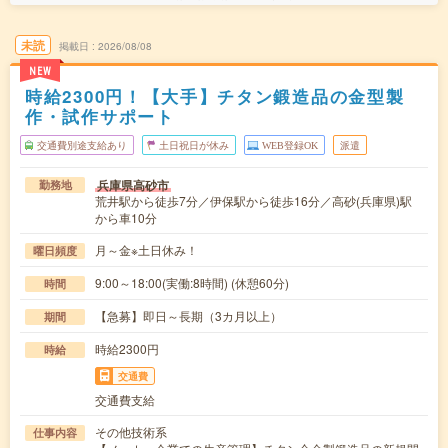
未読
掲載日
2026/08/08
NEW
時給2300円！【大手】チタン鍛造品の金型製
作・試作サポート
交通費別途支給あり
土日祝日が休み
WEB登録OK
派遣
兵庫県高砂市
勤務地
荒井駅から徒歩7分／伊保駅から徒歩16分／高砂(兵庫県)駅
から車10分
月～金※土日休み！
曜日頻度
9:00～18:00(実働:8時間) (休憩60分)
時間
【急募】即日～長期（3カ月以上）
期間
時給2300円
時給
交通費
交通費支給
その他技術系
仕事内容