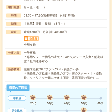
月～金（週5日）
曜日頻度
08:30～17:30(実働8時間 休憩1時間)
時間
【急募】即日～長期 ※8月～！
期間
時給1500円 月収例 240,000円
時給
交通費
全額支給
一般事務
仕事内容
＊専用ソフトで物品の注文＊Excelでのデータ入力＊納期確
認＊社内連絡対応
職種未経験OK / ブランクOK / 英語力不要
応募資格
＊未経験の方歓迎＊未経験の方でも安心スタート！・登録
時、キャリアを一緒に考える面談（電話面談の場合）…
職場の雰囲気
年齢層
20代
30代
40代
50代
60代
男女比率