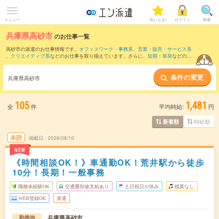
メニュー
気になる!
ログイン
検索
兵庫県高砂市
のお仕事一覧
高砂市の派遣のお仕事情報です。
オフィスワーク・事務系
、
営業・販売・サービス系
、
クリエイティブ系
などのお仕事を取り揃えています。さらに、
短期
・
単発
などの期
間や、
職種未経験OK
などのこだわり条件で絞り込んでいただけます。
条件の変更
また、
姫路市
・
明石市
・
加古川市
・
加古郡
など隣接エリアのお仕事もご確認いただけ
兵庫県高砂市
ます。
105
1,481
全
件
平均時給:
円
時給順
新着順
未読
掲載日
2026/08/10
NEW
《時間相談OK！》車通勤OK！荒井駅から徒歩
10分！長期！一般事務
職種未経験OK
交通費別途支給あり
土日祝日が休み
残業なし
WEB登録OK
派遣
兵庫県高砂市
勤務地