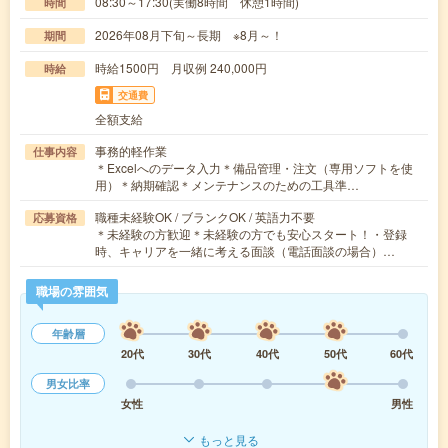
08:30～17:30(実働8時間 休憩1時間)
時間
2026年08月下旬～長期 ※8月～！
期間
時給1500円 月収例 240,000円
時給
交通費
全額支給
事務的軽作業
仕事内容
＊Excelへのデータ入力＊備品管理・注文（専用ソフトを使
用）＊納期確認＊メンテナンスのための工具準…
職種未経験OK / ブランクOK / 英語力不要
応募資格
＊未経験の方歓迎＊未経験の方でも安心スタート！・登録
時、キャリアを一緒に考える面談（電話面談の場合）…
職場の雰囲気
年齢層
20代
30代
40代
50代
60代
男女比率
女性
男性
もっと見る