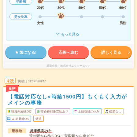
年齢層
20代
30代
40代
50代
60代
男女比率
女性
男性
もっと見る
気になる!
応募へ進む
詳しく見る
派遣会社
株式会社ニッソーネット
未読
掲載日
2026/08/10
NEW
【電話対応なし×時給1500円】もくもく入力が
メインの事務
職種未経験OK
交通費別途支給あり
土日祝日が休み
残業なし
WEB登録OK
派遣
兵庫県高砂市
勤務地
荒井駅から徒歩9分／宝殿駅から車10分