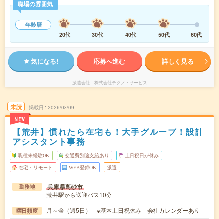
職場の雰囲気
年齢層
20代
30代
40代
50代
60代
気になる!
応募へ進む
詳しく見る
派遣会社
株式会社テクノ・サービス
未読
掲載日
2026/08/09
NEW
【荒井】慣れたら在宅も！大手グループ！設計
アシスタント事務
職種未経験OK
交通費別途支給あり
土日祝日が休み
在宅・リモート
WEB登録OK
派遣
兵庫県高砂市
勤務地
荒井駅から送迎バス10分
月～金（週5日） ※基本土日祝休み 会社カレンダーあり
曜日頻度