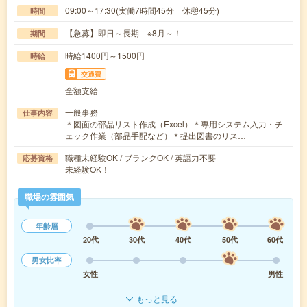
09:00～17:30(実働7時間45分 休憩45分)
時間
【急募】即日～長期 ※8月～！
期間
時給1400円～1500円
時給
交通費
全額支給
一般事務
仕事内容
＊図面の部品リスト作成（Excel）＊専用システム入力・チ
ェック作業（部品手配など）＊提出図書のリス…
職種未経験OK / ブランクOK / 英語力不要
応募資格
未経験OK！
職場の雰囲気
年齢層
20代
30代
40代
50代
60代
男女比率
女性
男性
もっと見る