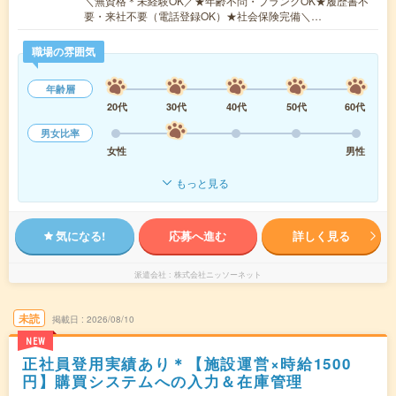
＼無資格＊未経験OK／★年齢不問・ブランクOK★履歴書不
要・来社不要（電話登録OK）★社会保険完備＼…
職場の雰囲気
年齢層
20代
30代
40代
50代
60代
男女比率
女性
男性
もっと見る
気になる!
応募へ進む
詳しく見る
派遣会社
株式会社ニッソーネット
未読
掲載日
2026/08/10
NEW
正社員登用実績あり＊【施設運営×時給1500
円】購買システムへの入力＆在庫管理