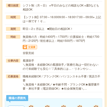
シフト制（月～日） ※平日のみなどの相談もOK ※週3なども
曜日頻度
相談OK
【シフト例】07:00～16:0009:00～18:0017:00～09:00※ 上記
時間
は一例です！そ…
即日～2ヶ月以上 ■開始日の相談OK！
期間
無資格の方：時給1400円～1750円 / 介護福祉士：時給1700
時給
円～2125円 / 初任者以上：時給1500円～1875円
交通費
全額支給
看護助手
仕事内容
＼無資格・未経験OKの看護助手／医療行為は一切行わない
ので未経験でも安心！▽具体的には…・リネンやシ…
職種未経験OK / ブランクOK / パソコンスキル不要 / 英語力不
応募資格
要
＼無資格＊未経験OK／★年齢不問・ブランクOK★履歴書不
要・来社不要（電話登録OK）★社会保険完備＼…
職場の雰囲気