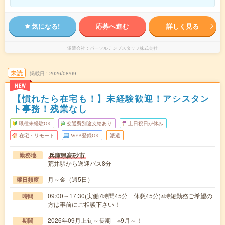
気になる!
応募へ進む
詳しく見る
派遣会社
パーソルテンプスタッフ株式会社
未読
掲載日
2026/08/09
NEW
【慣れたら在宅も！】未経験歓迎！アシスタン
ト事務！残業なし
職種未経験OK
交通費別途支給あり
土日祝日が休み
在宅・リモート
WEB登録OK
派遣
兵庫県高砂市
勤務地
荒井駅から送迎バス8分
月～金（週5日）
曜日頻度
09:00～17:30(実働7時間45分 休憩45分)※時短勤務ご希望の
時間
方は事前にご相談下さい！
2026年09月上旬～長期 ※9月～！
期間