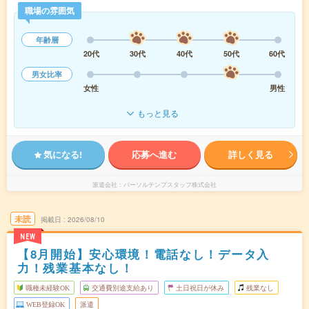
職場の雰囲気
年齢層
20代
30代
40代
50代
60代
男女比率
女性
男性
もっと見る
気になる!
応募へ進む
詳しく見る
派遣会社
パーソルテンプスタッフ株式会社
未読
掲載日
2026/08/10
NEW
【8月開始】安心環境！電話なし！データ入
力！残業基本なし！
職種未経験OK
交通費別途支給あり
土日祝日が休み
残業なし
WEB登録OK
派遣