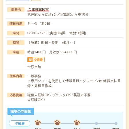
兵庫県高砂市
勤務地
荒井駅から徒歩9分／宝殿駅から車10分
月～金（週5日）
曜日頻度
08:30～17:30(実働8時間 休憩1時間)
時間
【急募】即日～長期 ※8月～！
期間
時給1400円 月収例 224,000円
時給
交通費
全額支給
一般事務
仕事内容
＊専用ソフトを使用して情報登録＊グループ内の経費支払登
録＊見積書作成
職種未経験OK / ブランクOK / 英語力不要
応募資格
未経験OK！
職場の雰囲気
年齢層