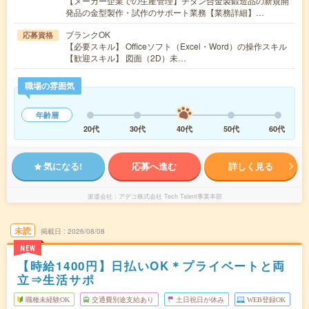
【メーカー企業での生産管理】チタン合金製鍛造品の新規開
発品の金型製作・試作のサポート業務【業務詳細】…
ブランクOK
応募資格
【必要スキル】 Officeソフト（Excel・Word）の操作スキル
【歓迎スキル】 図面（2D）未…
職場の雰囲気
年齢層
20代
30代
40代
50代
60代
気になる!
応募へ進む
詳しく見る
派遣会社
アデコ株式会社 Tech Talent事業本部
未読
掲載日
2026/08/08
NEW
【時給1400円】日払いOK＊プライベートと両
立⇒生活サポ
職種未経験OK
交通費別途支給あり
土日祝日が休み
WEB登録OK