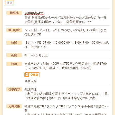
派遣
兵庫県高砂市
勤務地
高砂(兵庫県)駅から---分／宝殿駅から---分／荒井駅から---分
／曽根(兵庫県)駅から---分／山陽曽根駅から---分
シフト制（月～日） ※平日のみなどの相談もOK ※週3日など
曜日頻度
の相談もOK
【シフト例】07:00～16:0009:00～18:0017:00～09:00※ 上記
時間
は一例です！そ…
即日～2ヶ月以上
期間
無資格の方：時給1400円～1750円 / 介護福祉士：時給1700
時給
円～2125円 / 初任者以上：時給1500円～1875円
交通費
全額支給
介護関連
仕事内容
／利用者の方の日常生活をサポート！＼▽具体的には…・買
い物や散歩の付き添い・折り紙や体操などのレク参…
職種未経験OK / ブランクOK / パソコンスキル不要 / 英語力不
応募資格
要
＼無資格＊未経験OK／★年齢不問・ブランクOK★履歴書不