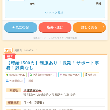
女性
男性
もっと見る
気になる!
応募へ進む
詳しく見る
派遣会社
パーソルテンプスタッフ株式会社
未読
掲載日
2026/08/10
NEW
【時給1500円】制服あり！長期！サポート事
務！残業なし
職種未経験OK
交通費別途支給あり
土日祝日が休み
残業なし
WEB登録OK
派遣
兵庫県高砂市
勤務地
荒井駅から徒歩9分／宝殿駅から車10分
月～金（週5日）
曜日頻度