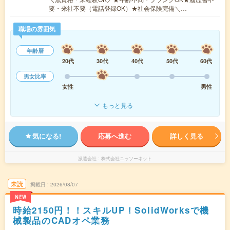
要・来社不要（電話登録OK）★社会保険完備＼…
職場の雰囲気
年齢層
20代
30代
40代
50代
60代
男女比率
女性
男性
もっと見る
気になる!
応募へ進む
詳しく見る
派遣会社
株式会社ニッソーネット
未読
掲載日
2026/08/07
NEW
時給2150円！！スキルUP！SolidWorksで機
械製品のCADオペ業務