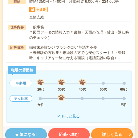
時給1350円～1400円 月収例 216,000円～224,000円
時給
交通費
全額支給
一般事務
仕事内容
＊図面データの情報入力＊書類・図面の管理（貸出・返却時
のチェック）
職種未経験OK / ブランクOK / 英語力不要
応募資格
＊未経験の方歓迎＊未経験の方でも安心スタート！・登録
時、キャリアを一緒に考える面談（電話面談の場合）…
職場の雰囲気
年齢層
20代
30代
40代
50代
60代
男女比率
女性
男性
もっと見る
気になる!
応募へ進む
詳しく見る