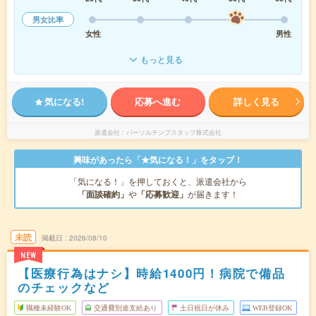
男女比率
女性
男性
もっと見る
気になる!
応募へ進む
詳しく見る
派遣会社
パーソルテンプスタッフ株式会社
興味があったら「★気になる！」をタップ！
「気になる！」を押しておくと、派遣会社から
「面談確約」
や
「応募歓迎」
が届きます！
未読
掲載日
2026/08/10
NEW
【医療行為はナシ】時給1400円！病院で備品
のチェックなど
職種未経験OK
交通費別途支給あり
土日祝日が休み
WEB登録OK