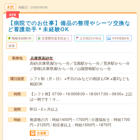
未読
掲載日
2026/08/08
NEW
【病院でのお仕事】備品の整理やシーツ交換な
ど看護助手＊未経験OK
職種未経験OK
交通費別途支給あり
土日祝日が休み
WEB登録OK
派遣
兵庫県高砂市
勤務地
高砂(兵庫県)駅から---分／宝殿駅から---分／荒井駅から---分
／曽根(兵庫県)駅から---分／山陽曽根駅から---分
シフト制（月～日） ※平日のみなどの相談もOK ※週3なども
曜日頻度
相談OK
【シフト例】07:00～16:0009:00～18:0017:00～09:00※ 上記
時間
は一例です！そ…
即日～2ヶ月以上
期間
無資格の方：時給1400円～1750円 / 介護福祉士：時給1700
時給
円～2125円 / 初任者以上：時給1500円～1875円
交通費