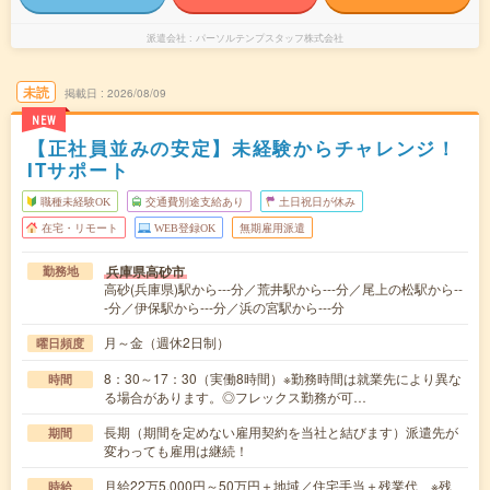
派遣会社
パーソルテンプスタッフ株式会社
未読
掲載日
2026/08/09
NEW
【正社員並みの安定】未経験からチャレンジ！
ITサポート
職種未経験OK
交通費別途支給あり
土日祝日が休み
在宅・リモート
WEB登録OK
無期雇用派遣
兵庫県高砂市
勤務地
高砂(兵庫県)駅から---分／荒井駅から---分／尾上の松駅から--
-分／伊保駅から---分／浜の宮駅から---分
月～金（週休2日制）
曜日頻度
8：30～17：30（実働8時間）※勤務時間は就業先により異な
時間
る場合があります。◎フレックス勤務が可…
長期（期間を定めない雇用契約を当社と結びます）派遣先が
期間
変わっても雇用は継続！
月給22万5,000円～50万円＋地域／住宅手当＋残業代 ※残
時給