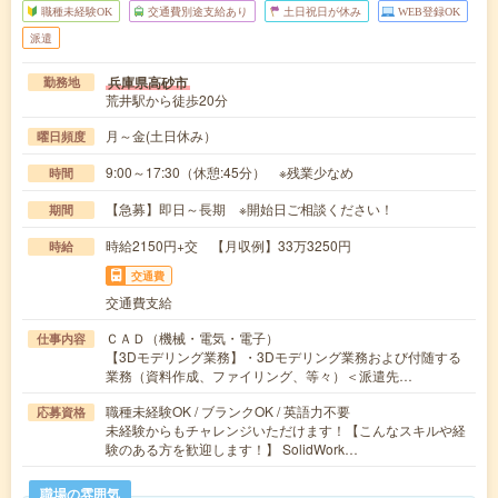
職種未経験OK
交通費別途支給あり
土日祝日が休み
WEB登録OK
派遣
兵庫県高砂市
勤務地
荒井駅から徒歩20分
月～金(土日休み）
曜日頻度
9:00～17:30（休憩:45分） ※残業少なめ
時間
【急募】即日～長期 ※開始日ご相談ください！
期間
時給2150円+交 【月収例】33万3250円
時給
交通費
交通費支給
ＣＡＤ（機械・電気・電子）
仕事内容
【3Dモデリング業務】・3Dモデリング業務および付随する
業務（資料作成、ファイリング、等々）＜派遣先…
職種未経験OK / ブランクOK / 英語力不要
応募資格
未経験からもチャレンジいただけます！【こんなスキルや経
験のある方を歓迎します！】 SolidWork…
職場の雰囲気