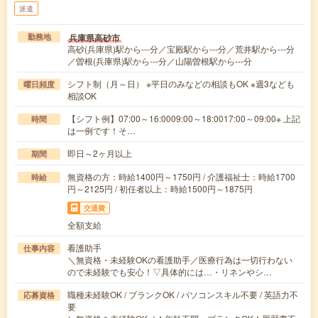
派遣
兵庫県高砂市
勤務地
高砂(兵庫県)駅から---分／宝殿駅から---分／荒井駅から---分
／曽根(兵庫県)駅から---分／山陽曽根駅から---分
シフト制（月～日） ※平日のみなどの相談もOK ※週3なども
曜日頻度
相談OK
【シフト例】07:00～16:0009:00～18:0017:00～09:00※ 上記
時間
は一例です！そ…
即日～2ヶ月以上
期間
無資格の方：時給1400円～1750円 / 介護福祉士：時給1700
時給
円～2125円 / 初任者以上：時給1500円～1875円
交通費
全額支給
看護助手
仕事内容
＼無資格・未経験OKの看護助手／医療行為は一切行わない
ので未経験でも安心！▽具体的には…・リネンやシ…
職種未経験OK / ブランクOK / パソコンスキル不要 / 英語力不
応募資格
要