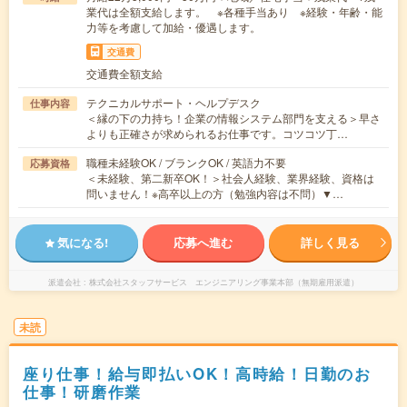
業代は全額支給します。 ※各種手当あり ※経験・年齢・能
力等を考慮して加給・優遇します。
交通費
交通費全額支給
テクニカルサポート・ヘルプデスク
仕事内容
＜縁の下の力持ち！企業の情報システム部門を支える＞早さ
よりも正確さが求められるお仕事です。コツコツ丁…
職種未経験OK / ブランクOK / 英語力不要
応募資格
＜未経験、第二新卒OK！＞社会人経験、業界経験、資格は
問いません！※高卒以上の方（勉強内容は不問）▼…
気になる!
応募へ進む
詳しく見る
派遣会社
株式会社スタッフサービス エンジニアリング事業本部（無期雇用派遣）
未読
座り仕事！給与即払いOK！高時給！日勤のお
仕事！研磨作業