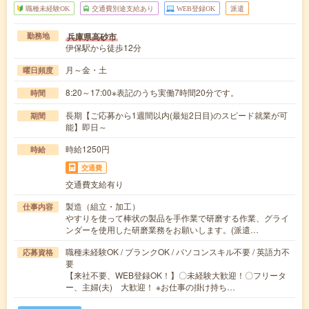
職種未経験OK
交通費別途支給あり
WEB登録OK
派遣
兵庫県高砂市
勤務地
伊保駅から徒歩12分
月～金・土
曜日頻度
8:20～17:00※表記のうち実働7時間20分です。
時間
長期【ご応募から1週間以内(最短2日目)のスピード就業が可
期間
能】即日～
時給1250円
時給
交通費
交通費支給有り
製造（組立・加工）
仕事内容
やすりを使って棒状の製品を手作業で研磨する作業、グライ
ンダーを使用した研磨業務をお願いします。(派遣…
職種未経験OK / ブランクOK / パソコンスキル不要 / 英語力不
応募資格
要
【来社不要、WEB登録OK！】〇未経験大歓迎！〇フリータ
ー、主婦(夫) 大歓迎！ ※お仕事の掛け持ち…