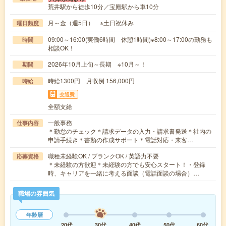
荒井駅から徒歩10分／宝殿駅から車10分
月～金（週5日） ※土日祝休み
曜日頻度
09:00～16:00(実働6時間 休憩1時間)※8:00～17:00の勤務も
時間
相談OK！
2026年10月上旬～長期 ※10月～！
期間
時給1300円 月収例 156,000円
時給
交通費
全額支給
一般事務
仕事内容
＊勤怠のチェック＊請求データの入力・請求書発送＊社内の
申請手続き＊書類の作成サポート＊電話対応・来客…
職種未経験OK / ブランクOK / 英語力不要
応募資格
＊未経験の方歓迎＊未経験の方でも安心スタート！・登録
時、キャリアを一緒に考える面談（電話面談の場合）…
職場の雰囲気
年齢層
20代
30代
40代
50代
60代