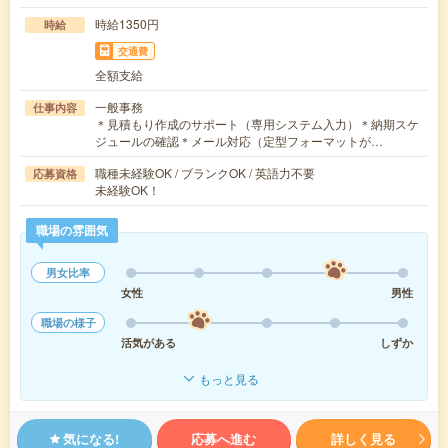
時給1350円
時給
交通費
全額支給
一般事務
仕事内容
＊見積もり作成のサポート（専用システム入力）＊納期スケ
ジュールの確認＊メール対応（定型フォーマットが…
職種未経験OK / ブランクOK / 英語力不要
応募資格
未経験OK！
職場の雰囲気
男女比率
女性
男性
職場の様子
活気がある
しずか
もっと見る
気になる!
応募へ進む
詳しく見る