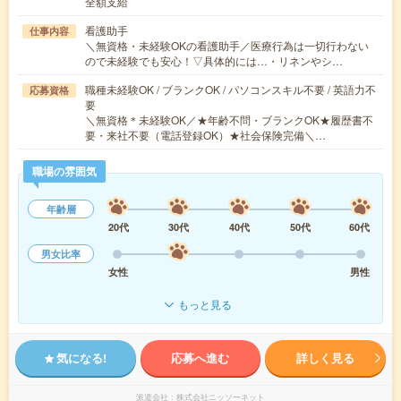
全額支給
看護助手
仕事内容
＼無資格・未経験OKの看護助手／医療行為は一切行わない
ので未経験でも安心！▽具体的には…・リネンやシ…
職種未経験OK / ブランクOK / パソコンスキル不要 / 英語力不
応募資格
要
＼無資格＊未経験OK／★年齢不問・ブランクOK★履歴書不
要・来社不要（電話登録OK）★社会保険完備＼…
職場の雰囲気
年齢層
20代
30代
40代
50代
60代
男女比率
女性
男性
もっと見る
気になる!
応募へ進む
詳しく見る
派遣会社
株式会社ニッソーネット