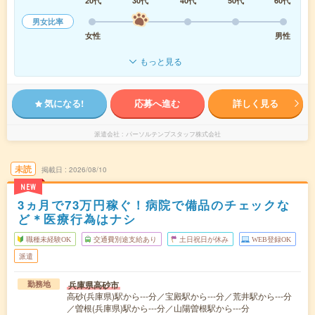
20代
30代
40代
50代
60代
男女比率
女性
男性
もっと見る
気になる!
応募へ進む
詳しく見る
派遣会社
パーソルテンプスタッフ株式会社
未読
掲載日
2026/08/10
NEW
3ヵ月で73万円稼ぐ！病院で備品のチェックな
ど＊医療行為はナシ
職種未経験OK
交通費別途支給あり
土日祝日が休み
WEB登録OK
派遣
兵庫県高砂市
勤務地
高砂(兵庫県)駅から---分／宝殿駅から---分／荒井駅から---分
／曽根(兵庫県)駅から---分／山陽曽根駅から---分