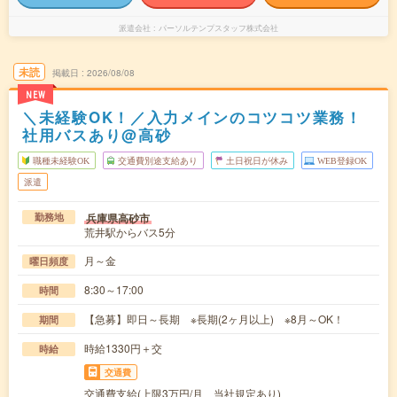
派遣会社
パーソルテンプスタッフ株式会社
未読
掲載日
2026/08/08
NEW
＼未経験OK！／入力メインのコツコツ業務！
社用バスあり@高砂
職種未経験OK
交通費別途支給あり
土日祝日が休み
WEB登録OK
派遣
兵庫県高砂市
勤務地
荒井駅からバス5分
月～金
曜日頻度
8:30～17:00
時間
【急募】即日～長期 ※長期(2ヶ月以上) ※8月～OK！
期間
時給1330円＋交
時給
交通費
交通費支給(上限3万円/月、当社規定あり)