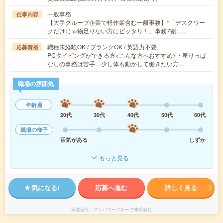
一般事務
仕事内容
【大手グループ企業で軽作業含む一般事務】*「デスクワー
クだけじゃ物足りない方にピッタリ！」事務7割+…
職種未経験OK / ブランクOK / 英語力不要
応募資格
PCタイピングができる方<こんな方へおすすめ>・座りっぱ
なしの事務は苦手…少し体も動かして働きたい方…
職場の雰囲気
年齢層
20代
30代
40代
50代
60代
職場の様子
活気がある
しずか
もっと見る
気になる!
応募へ進む
詳しく見る
派遣会社
マンパワーグループ株式会社