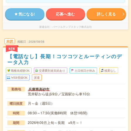
気になる!
応募へ進む
詳しく見る
派遣会社
パーソルテンプスタッフ株式会社
未読
掲載日
2026/08/08
NEW
【電話なし】長期！コツコツとルーティンのデ
ータ入力
職種未経験OK
交通費別途支給あり
土日祝日が休み
残業なし
WEB登録OK
派遣
兵庫県高砂市
勤務地
荒井駅から徒歩9分／宝殿駅から車10分
月～金（週5日）
曜日頻度
08:30～17:30(実働8時間 休憩1時間)
時間
2026年09月上旬～長期 ※9月～！
期間