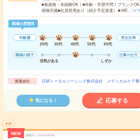
■無資格・未経験OK！■年齢・学歴不問！ブランクOK
保険完備■社員登用あり（紹介予定派遣）★WE…
つづ
職場の雰囲気
年齢層
男女比率
20代
30代
40代
50代
60代
職場の様子
仕事の仕方
活気がある
しずか
日研トータルソーシング株式会社 メディカルケア事
派遣会社
応募する
気になる！
未読
NEW
掲載日
2026/08/09