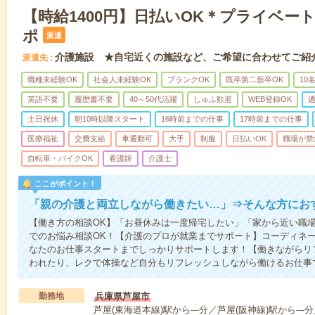
【時給1400円】日払いOK＊プライベー
ポ
派遣
介護施設 ★自宅近くの施設など、ご希望に合わせてご紹
派遣先
職種未経験OK
社会人未経験OK
ブランクOK
既卒第二新卒OK
10
英語不要
履歴書不要
40～50代活躍
しゅふ歓迎
WEB登録OK
週
土日祝休
朝10時以降スタート
16時前までの仕事
17時前までの仕事
医療福祉
交費支給
車通勤可
大手
制服
日払いOK
職場が禁
自転車・バイクOK
看護師
介護士
ここがポイント！
「親の介護と両立しながら働きたい…」⇒そんな方にお
【働き方の相談OK】「お昼休みは一度帰宅したい」「家から近い職
でのお悩み相談OK！【介護のプロが就業までサポート】コーディネ
なたのお仕事スタートまでしっかりサポートします！【働きながらリ
われたり、レクで体操など自分もリフレッシュしながら働けるお仕事
勤務地
兵庫県芦屋市
芦屋(東海道本線)駅から---分／芦屋(阪神線)駅から---