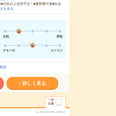
!■10名以上採用予定！■履歴書不要■社会
きを見る
女性
男性
テキパキ
コツコツ
業部
詳しく見る
一括
応募
No.NISSONTRK-2KR119