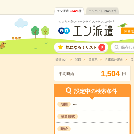
エン派遣
23428
件
エンバイト
25205
件
ちょうど良いワークライフバランスが叶う
関西版
気になる！リスト
0
保存し
派遣TOP
関西
兵庫県
兵庫県芦屋市
兵
,
1
5
0
4
平均時給:
円
設定中の検索条件
期間
---
派遣形式
---
時給
---