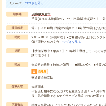
たいんで…
つづきを見る
勤務地
兵庫県芦屋市
芦屋(東海道本線)駅から---分／芦屋(阪神線)駅から---
曜日頻度
週2日～OK■曜日固定の相談OK！■希望の曜日があ
時間
9:00～18:00（休憩60分）■ご希望があれば下記シフトもOK
00「家族と休みを合…
つづきを見る
期間
【積極採用中！急募！】＊1年以上勤務している方が多
談可能です！
時給
無資格未経験：時給1400円～ ■週払いOK ■扶養内O
交通費
交通費全額支給
仕事内容
介護関連
≪お話し相手になるだけでも立派な介護！≫＊お年寄
り、気分転換できるデイサービス施設でのお仕事です
応募資格
職種未経験OK / ブランクOK / パソコンスキル不要 /