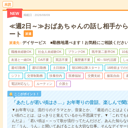
未読
NEW
掲載日
2026/08/09
≪週2日～≫おばあちゃんの話し相手か
ート
派遣
デイサービス ■勤務地選べます！お気軽にご相談くださ
派遣先
職種未経験OK
社会人未経験OK
ブランクOK
既卒第二新卒OK
10
友達と一緒OK
OA不要
英語不要
履歴書不要
40～50代活躍
し
週4日勤務
週5日勤務
土日祝休
朝10時以降スタート
16時前までの
シフト
交替制勤務
扶養控内
医療福祉
交費支給
服装自由
電話対応なし
ルーティン
介護士
ここがポイント！
「あたしが若い頃はさ…」お年寄りの昔話、楽しんで聞
▼お年寄りは、流行りのドラマとか、音楽とか、「最近のことはよく
い頃のことは、はっきりと覚えているから不思議です。▼「これでも
んだよ」「若い頃は～～って歌が流行ってたんだけど、あんた知らな
だ「うん、うん」と聞いてあげることも大切な仕事。そんなデイサー