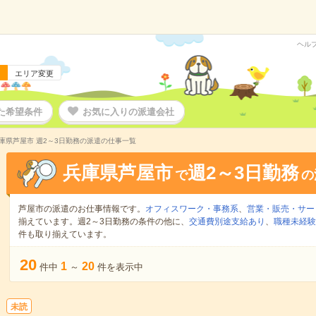
ヘル
エリア変更
た希望条件
お気に入りの派遣会社
庫県芦屋市 週2～3日勤務の派遣の仕事一覧
兵庫県芦屋市
週2～3日勤務
で
の
芦屋市の派遣のお仕事情報です。
オフィスワーク・事務系
、
営業・販売・サー
揃えています。週2～3日勤務の条件の他に、
交通費別途支給あり
、
職種未経験
件も取り揃えています。
20
1
20
件中
～
件を表示中
未読