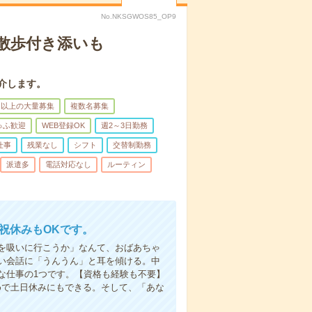
No.NKSGWOS85_OP9
散歩付き添いも
介します。
名以上の大量募集
複数名募集
ゅふ歓迎
WEB登録OK
週2～3日勤務
仕事
残業なし
シフト
交替制勤務
派遣多
電話対応なし
ルーティン
日祝休みもOKです。
を吸いに行こうか」なんて、おばあちゃ
い会話に「うんうん」と耳を傾ける。中
な仕事の1つです。【資格も経験も不要】
めで土日休みにもできる。そして、「あな