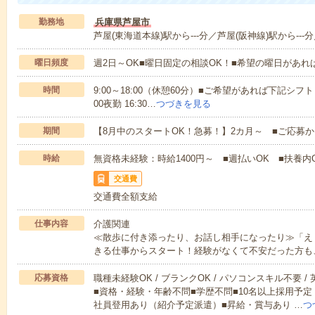
勤務地
兵庫県芦屋市
芦屋(東海道本線)駅から---分／芦屋(阪神線)駅から---
曜日頻度
週2日～OK■曜日固定の相談OK！■希望の曜日があ
時間
9:00～18:00（休憩60分）■ご希望があれば下記シフトもOK
00夜勤 16:30…
つづきを見る
期間
【8月中のスタートOK！急募！】2カ月～ ■ご応募
時給
無資格未経験：時給1400円～ ■週払いOK ■扶養内O
交通費
交通費全額支給
仕事内容
介護関連
≪散歩に付き添ったり、お話し相手になったり≫「え
きる仕事からスタート！経験がなくて不安だった方も
応募資格
職種未経験OK / ブランクOK / パソコンスキル不要 /
■資格・経験・年齢不問■学歴不問■10名以上採用予定
社員登用あり（紹介予定派遣）■昇給・賞与あり …
つ