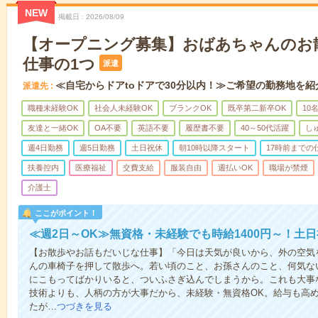
NEW
掲載日
2026/08/09
【オープニング募集】おばあちゃんのお
仕事の1つ
派遣
≪自宅からドアtoドアで30分以内！≫ご希望の勤務地を紹
派遣先
職種未経験OK
社会人未経験OK
ブランクOK
既卒第二新卒OK
10
友達と一緒OK
OA不要
英語不要
履歴書不要
40～50代活躍
し
週4日勤務
週5日勤務
土日祝休
朝10時以降スタート
17時前までの
扶養控内
医療福祉
交費支給
服装自由
週払いOK
職場が禁煙
介護士
ここがポイント！
≪週2日～OK≫無資格・未経験でも時給1400円～！土
【お散歩やお話もだいじな仕事】「今日は天気が良いから、外の空気
んの車椅子を押して散歩へ。若い頃のこと、お孫さんのこと、何気な
にこもってばかりいると、ついふさぎ込んでしまうから。これも大事
技術よりも、人柄の方が大事だから、未経験・無資格OK。給与も高
たが…
つづきを見る