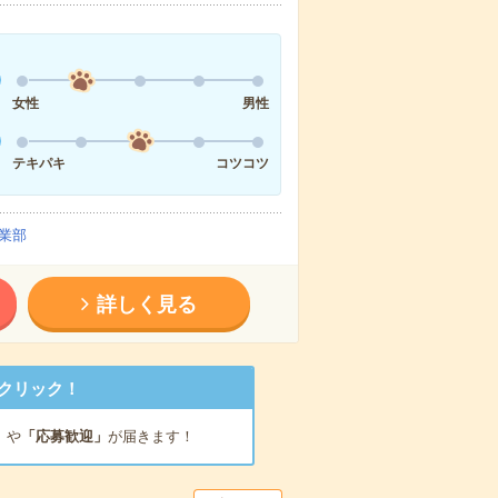
女性
男性
テキパキ
コツコツ
業部
詳しく見る
クリック！
」
や
「応募歓迎」
が届きます！