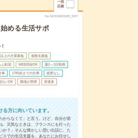
一括
応募
No.NKSGWOS85_DDT
ら始める生活サポ
い！
名以上の大量募集
複数名募集
ゅふ歓迎
WEB登録OK
週2～3日勤務
仕事
17時前までの仕事
残業なし
週払いOK
職場が禁煙
派遣多
ける方に向いています。
わからなくて」と言う。けど、自分が若
ね、元気なときは、フランスにも行った
いか？」そんな懐かしい思い出話に、た
ビスでの生活支援を、あなたにお任せし