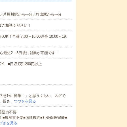
分／芦屋川駅から---分／打出駅から---分
ればご相談ください！
！早番 7:00～16:00遅番 10:00～19:
から最短2～3日後に就業が可能です！
K ■日収1万1200円以上
？意外に簡単！」と思うくらい、スグで
、皆さ…
つづきを見る
 英語力不要
！■履歴書不要■面談確約■社会保険完備■
づきを見る