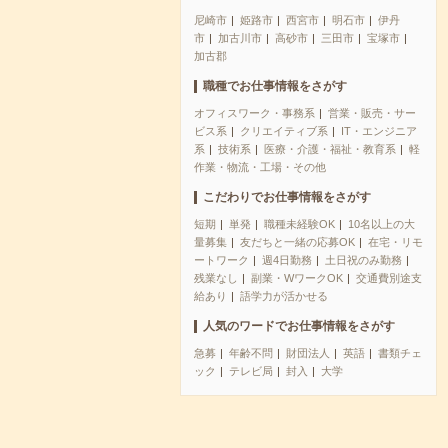
尼崎市
姫路市
西宮市
明石市
伊丹
市
加古川市
高砂市
三田市
宝塚市
加古郡
職種でお仕事情報をさがす
オフィスワーク・事務系
営業・販売・サー
ビス系
クリエイティブ系
IT・エンジニア
系
技術系
医療・介護・福祉・教育系
軽
作業・物流・工場・その他
こだわりでお仕事情報をさがす
短期
単発
職種未経験OK
10名以上の大
量募集
友だちと一緒の応募OK
在宅・リモ
ートワーク
週4日勤務
土日祝のみ勤務
残業なし
副業・WワークOK
交通費別途支
給あり
語学力が活かせる
人気のワードでお仕事情報をさがす
急募
年齢不問
財団法人
英語
書類チェ
ック
テレビ局
封入
大学