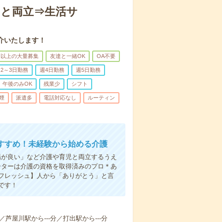
トと両立⇒生活サ
介いたします！
名以上の大量募集
友達と一緒OK
OA不要
2～3日勤務
週4日勤務
週5日勤務
午後のみOK
残業少
シフト
煙
派遣多
電話対応なし
ルーティン
すすめ！未経験から始める介護
場が良い」など介護や育児と両立するうえ
ーターは介護の資格を取得済みのプロ＊あ
フレッシュ】人から「ありがとう」と言
です！
分／芦屋川駅から---分／打出駅から---分