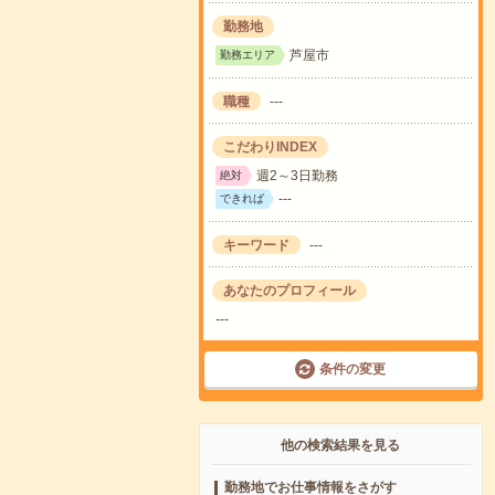
勤務地
芦屋市
勤務エリア
職種
---
こだわりINDEX
週2～3日勤務
絶対
---
できれば
キーワード
---
あなたのプロフィール
---
条件の変更
他の検索結果を見る
勤務地でお仕事情報をさがす