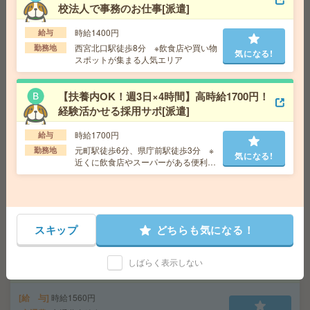
気になる!
校法人で事務のお仕事[派遣]
勤務地
京都府京都市伏見区 京阪本線 藤森駅徒歩10
分
時給1400円
給与
西宮北口駅徒歩8分 ※飲食店や買い物
勤務地
気になる!
スポットが集まる人気エリア
座り仕事！給与即払いOK！高時給！データ入力、品質検
査[派遣]
【扶養内OK！週3日×4時間】高時給1700円！
給 与
時給1500円
経験活かせる採用サポ[派遣]
交通費
交通費支給有り
気になる!
勤務地
南公園駅～徒歩7分 ※送迎有り
時給1700円
給与
元町駅徒歩6分、県庁前駅徒歩3分 ※
勤務地
気になる!
近くに飲食店やスーパーがある便利な
平日休み！日勤のお仕事！袋詰め作業など[派遣]
エリア
給 与
時給1200円
交通費
交通費支給有り
気になる!
スキップ
どちらも気になる！
勤務地
新神戸駅～徒歩7分
しばらく表示しない
高時給！日勤のお仕事！製品の最終検査等[派遣]
給 与
時給1560円