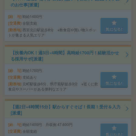
のお仕事[派遣]
給 与
時給1400円
交通費
全額支給
気になる!
勤務地
西宮北口駅徒歩8分 ※飲食店や買い物スポッ
トが集まる人気エリア
【扶養内OK！週3日×4時間】高時給1700円！経験活かせ
る採用サポ[派遣]
給 与
時給1700円
交通費
支給あり
気になる!
勤務地
元町駅徒歩6分、県庁前駅徒歩3分 ※近くに飲
食店やスーパーがある便利なエリア
【週2日×4時間15分】駅からすぐそば！長期！受付＆入力
[派遣]
給 与
時給1400円 月収例 47,600円
交通費
全額支給
気になる!