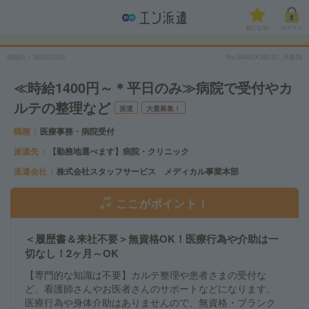
気になる!
ログイン
掲載日
2026/07/20
No.SSMZKS医IS1_兵庫28
≪時給1400円～＊平日のみ≫病院で受付やカ
ルテの整理など
派遣
大量募集！
職種
医療事務・病院受付
派遣先
【勤務地選べます】病院・クリニック
派遣会社
株式会社スタッフサービス メディカル事業本部
ここがポイント！
＜履歴書＆来社不要＞無資格OK！医療行為や介助は一
切なし！2ヶ月～OK
【専門的な知識は不要】カルテ整理や患者さまの受付な
ど、看護師さんやお医者さんのサポートなどになります。
医療行為や身体介助はありませんので、無資格・ブランク