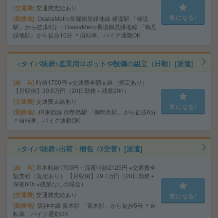
交通費
交通費支給あり
気になる!
勤務地
OsakaMetro長堀鶴見緑地線 横堤駅 「横堤
駅」から徒歩8分 ・OsakaMetro長堀鶴見緑地線 「鶴見
緑地駅」から徒歩10分 ＊自転車、バイク通勤OK
<タイパ抜群>産業用ロボットや設備の組立（日勤）[派遣]
給 与
時給1700円 ※交通費全額支給（規定あり）
【月収例】30.0万円（20日勤務＋残業20h）
交通費
交通費支給あり
気になる!
勤務地
JR東西線 御幣島駅 「御幣島駅」から徒歩6分
＊自転車、バイク通勤OK
<タイパ抜群>出荷・梱包（2交替）[派遣]
給 与
基本時給1700円・深夜時給2125円 ※交通費全
額支給（規定あり） 【月収例】29.7万円（20日勤務＋
深夜60h ※残業なしの場合）
交通費
交通費支給あり
気になる!
勤務地
阪神本線 青木駅 「青木駅」から徒歩5分 ＊自
転車、バイク通勤OK