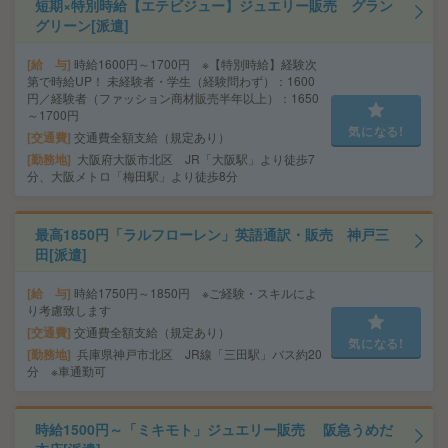
短期×特別時給【エテビジュー】ジュエリー販売 グラン
グリーン[派遣]
給 与
時給1600円～1700円 ※【特別時給】経験次
第で時給UP！ 未経験者・学生（経験問わず）：1600
円／経験者（ファッション商材販売半年以上）：1650
～1700円
気になる!
交通費
交通費全額支給（規定あり）
勤務地
大阪府大阪市北区 JR「大阪駅」より徒歩7
分、大阪メトロ「梅田駅」より徒歩8分
最高1850円「ラルフローレン」英語通訳・販売 神戸三
田[派遣]
給 与
時給1750円～1850円 ※ご経験・スキルによ
り考慮致します
交通費
交通費全額支給（規定あり）
気になる!
勤務地
兵庫県神戸市北区 JR線「三田駅」バス約20
分 ※車通勤可
時給1500円～「ミキモト」ジュエリー販売 阪急うめだ