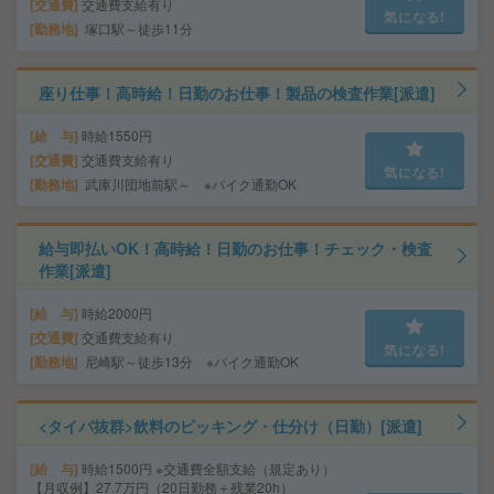
交通費
交通費支給有り
気になる!
勤務地
塚口駅～徒歩11分
座り仕事！高時給！日勤のお仕事！製品の検査作業[派遣]
給 与
時給1550円
交通費
交通費支給有り
気になる!
勤務地
武庫川団地前駅～ ※バイク通勤OK
給与即払いOK！高時給！日勤のお仕事！チェック・検査
作業[派遣]
給 与
時給2000円
交通費
交通費支給有り
気になる!
勤務地
尼崎駅～徒歩13分 ※バイク通勤OK
<タイパ抜群>飲料のピッキング・仕分け（日勤）[派遣]
給 与
時給1500円 ※交通費全額支給（規定あり）
【月収例】27.7万円（20日勤務＋残業20h）