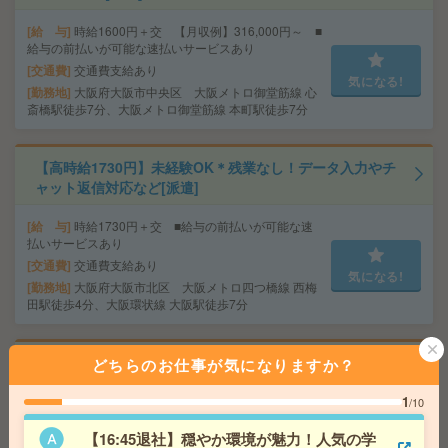
給 与
時給1600円＋交 【月収例】316,000円～ ■
給与の前払いが可能な速払いサービスあり
交通費
交通費支給あり
気になる!
勤務地
大阪府大阪市中央区 大阪メトロ御堂筋線 心
斎橋駅徒歩7分、大阪メトロ御堂筋線 本町駅徒歩7分
【高時給1730円】未経験OK＊残業なし！データ入力やチ
ャット返信対応など[派遣]
給 与
時給1730円＋交 ■給与の前払いが可能な速
払いサービスあり
交通費
交通費支給あり
気になる!
勤務地
大阪府大阪市北区 大阪メトロ四つ橋線 西梅
田駅徒歩4分、大阪環状線 大阪駅徒歩7分
ピタッと12時まで＊実働3h＊伝票のチェックなど[派遣]
どちらのお仕事が気になりますか？
1
給 与
時給1400円＋交 【月収例】84,000円～ ■
/10
給与の前払いが可能な速払いサービスあり
【16:45退社】穏やか環境が魅力！人気の学
交通費
交通費支給あり