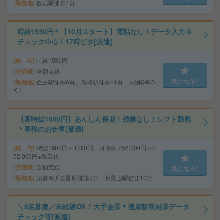
勤務地
板宿駅徒歩4分
時給1530円＊【10月スタート】電話なし！データ入力＆
チェック中心！17時ピタ[派遣]
給 与
時給1530円
交通費
全額支給
気になる!
勤務地
住吉駅徒歩6分、魚崎駅徒歩11分 ※自転車O
K！
【高時給1600円】あんしん長期！残業なし！シフト勤務
＊事務のお仕事[派遣]
給 与
時給1600円～1700円 月収例 256,000円～2
72,000円+残業代
交通費
全額支給
気になる!
勤務地
須磨海浜公園駅徒歩7分、月見山駅徒歩10分
＼8名募集／未経験OK！大手企業＊健康診断結果データ
チェック等[派遣]