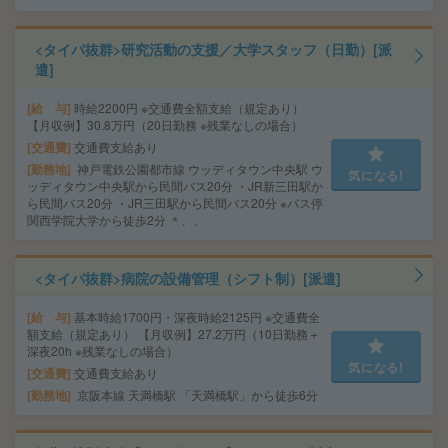
<タイパ抜群>研究活動の支援／大学スタッフ（日勤）[派
遣]
給 与
時給2200円 ※交通費全額支給（規定あり）
【月収例】30.8万円（20日勤務 ※残業なしの場合）
交通費
交通費支給あり
勤務地
神戸電鉄公園都市線 ウッディタウン中央駅 ウ
気になる!
ッディタウン中央駅から民間バス20分 ・JR新三田駅か
ら民間バス20分 ・JR三田駅から民間バス20分 ※バス停
関西学院大学から徒歩2分 ＊、、
<タイパ抜群>病院の設備管理（シフト制）[派遣]
給 与
基本時給1700円・深夜時給2125円 ※交通費全
額支給（規定あり） 【月収例】27.2万円（10日勤務＋
深夜20h ※残業なしの場合）
気になる!
交通費
交通費支給あり
勤務地
京阪本線 天満橋駅 「天満橋駅」から徒歩6分