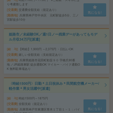
り考慮致します
交通費
交通費全額支給（規定あり）
気になる!
勤務地
兵庫県神戸市中央区 元町駅徒歩5分、三ノ
宮駅徒歩10分
姫路市／未経験OK／週1日ノー残業デーがあってもモデ
ル月収34万円[派遣]
給 与
【時給】1,900円 ～2,375円 ・日払いOK
交通費
嬉しい全額支給（支給規定あり）
勤務地
兵庫県姫路市花田町勅旨９０ 字橋爪90番
気になる!
地 ／JR姫路東駅 徒歩通勤OK マイカー・バイク通勤O
K 無料駐車場あり
〈時給1500円〉日勤＊土日祝休み＊民間航空機メーカー/
軽作業＊男女活躍中[派遣]
給 与
時給1500円～1875円
交通費
全額支給（規定あり）
気になる!
勤務地
兵庫県神戸市東灘区青木１丁目１－１：バイ