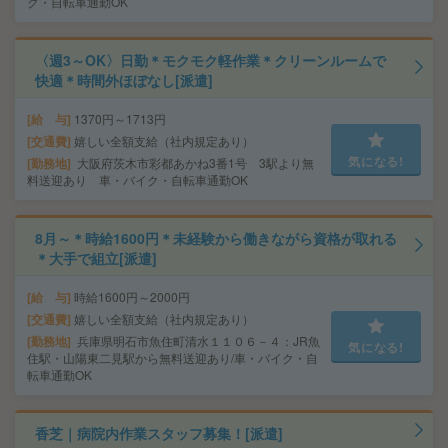
ク・自転車通勤OK
〈週3～OK〉日勤＊モクモク軽作業＊クリーンルームで
快適＊時間外ほぼなし[派遣]
給 与
1370円～1713円
交通費
嬉しい全額支給（社内規定あり）
気になる!
勤務地
大阪府茨木市彩都あかね3番1号 3駅より無
料送迎あり 車・バイク・自転車通勤OK
8月～＊時給1600円＊未経験から働きながら資格が取れる
＊大手で組立[派遣]
給 与
時給1600円～2000円
交通費
嬉しい全額支給（社内規定あり）
勤務地
兵庫県明石市魚住町清水１１０６－４：JR魚
気になる!
住駅・山陽東二見駅から無料送迎あり/車・バイク・自
転車通勤OK
香芝｜病院内作業スタッフ募集！[派遣]