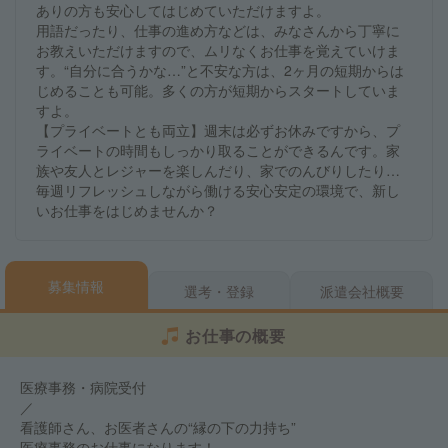
ありの方も安心してはじめていただけますよ。
用語だったり、仕事の進め方などは、みなさんから丁寧に
お教えいただけますので、ムリなくお仕事を覚えていけま
す。“自分に合うかな…”と不安な方は、2ヶ月の短期からは
じめることも可能。多くの方が短期からスタートしていま
すよ。
【プライベートとも両立】週末は必ずお休みですから、プ
ライベートの時間もしっかり取ることができるんです。家
族や友人とレジャーを楽しんだり、家でのんびりしたり…
毎週リフレッシュしながら働ける安心安定の環境で、新し
いお仕事をはじめませんか？
募集情報
選考・登録
派遣会社概要
お仕事の概要
医療事務・病院受付
／
看護師さん、お医者さんの“縁の下の力持ち”
医療事務のお仕事になります！