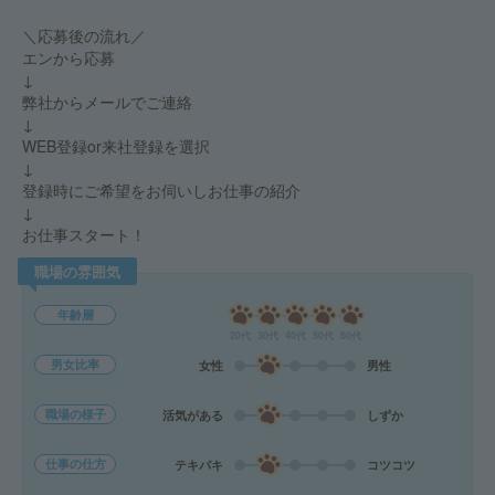
＼応募後の流れ／
エンから応募
↓
弊社からメールでご連絡
↓
WEB登録or来社登録を選択
↓
登録時にご希望をお伺いしお仕事の紹介
↓
お仕事スタート！
職場の雰囲気
年齢層
20代
30代
40代
50代
60代
男女比率
女性
男性
職場の様子
活気がある
しずか
仕事の仕方
テキパキ
コツコツ