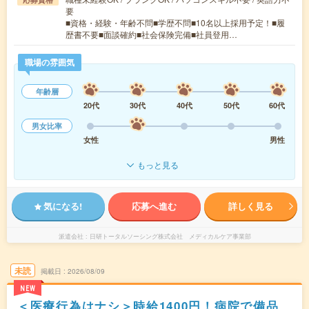
要
■資格・経験・年齢不問■学歴不問■10名以上採用予定！■履
歴書不要■面談確約■社会保険完備■社員登用…
職場の雰囲気
年齢層
20代
30代
40代
50代
60代
男女比率
女性
男性
もっと見る
気になる!
応募へ進む
詳しく見る
派遣会社
日研トータルソーシング株式会社 メディカルケア事業部
未読
掲載日
2026/08/09
NEW
＜医療行為はナシ＞時給1400円！病院で備品