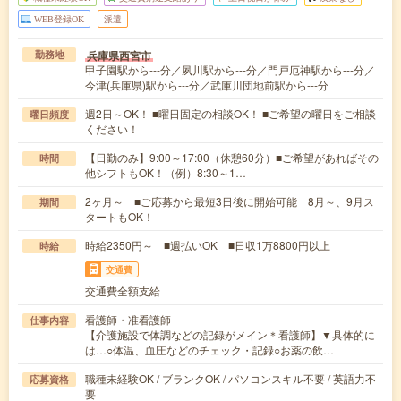
WEB登録OK
派遣
兵庫県西宮市
勤務地
甲子園駅から---分／夙川駅から---分／門戸厄神駅から---分／
今津(兵庫県)駅から---分／武庫川団地前駅から---分
週2日～OK！ ■曜日固定の相談OK！ ■ご希望の曜日をご相談
曜日頻度
ください！
【日勤のみ】9:00～17:00（休憩60分）■ご希望があればその
時間
他シフトもOK！（例）8:30～1…
2ヶ月～ ■ご応募から最短3日後に開始可能 8月～、9月ス
期間
タートもOK！
時給2350円～ ■週払いOK ■日収1万8800円以上
時給
交通費
交通費全額支給
看護師・准看護師
仕事内容
【介護施設で体調などの記録がメイン＊看護師】▼具体的に
は…○体温、血圧などのチェック・記録○お薬の飲…
職種未経験OK / ブランクOK / パソコンスキル不要 / 英語力不
応募資格
要