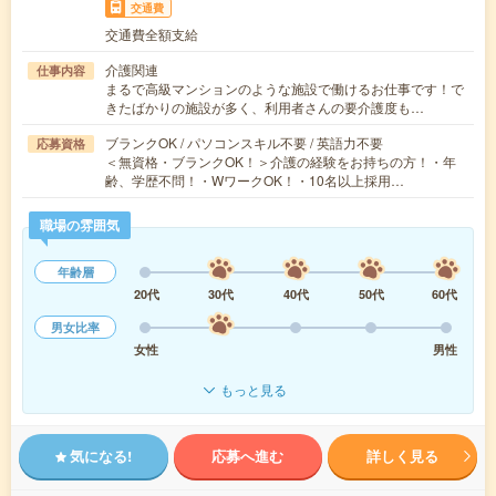
交通費
交通費全額支給
介護関連
仕事内容
まるで高級マンションのような施設で働けるお仕事です！で
きたばかりの施設が多く、利用者さんの要介護度も…
ブランクOK / パソコンスキル不要 / 英語力不要
応募資格
＜無資格・ブランクOK！＞介護の経験をお持ちの方！・年
齢、学歴不問！・WワークOK！・10名以上採用…
職場の雰囲気
年齢層
20代
30代
40代
50代
60代
男女比率
女性
男性
もっと見る
気になる!
応募へ進む
詳しく見る