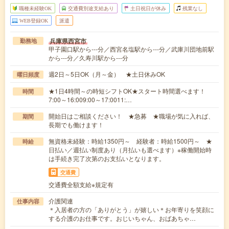
職種未経験OK
交通費別途支給あり
土日祝日が休み
残業なし
WEB登録OK
派遣
兵庫県西宮市
勤務地
甲子園口駅から---分／西宮名塩駅から---分／武庫川団地前駅
から---分／久寿川駅から---分
週2日～5日OK（月～金） ★土日休みOK
曜日頻度
★1日4時間～の時短シフトOK★スタート時間選べます！
時間
7:00～16:009:00～17:0011:…
開始日はご相談ください！ ★急募 ★職場が気に入れば、
期間
長期でも働けます！
無資格未経験：時給1350円～ 経験者：時給1500円～ ★
時給
日払い／週払い制度あり（月払いも選べます）※稼働開始時
は手続き完了次第のお支払いとなります。
交通費
交通費全額支給※規定有
介護関連
仕事内容
＊入居者の方の「ありがとう」が嬉しい＊お年寄りを笑顔に
する介護のお仕事です。おじいちゃん、おばあちゃ…