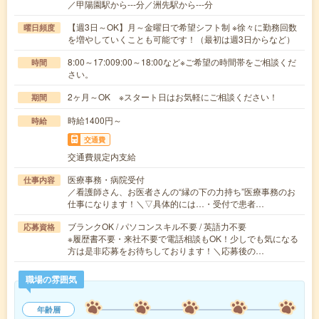
／甲陽園駅から---分／洲先駅から---分
【週3日～OK】月～金曜日で希望シフト制 ※徐々に勤務回数
曜日頻度
を増やしていくことも可能です！（最初は週3日からなど）
8:00～17:009:00～18:00など※ご希望の時間帯をご相談くだ
時間
さい。
2ヶ月～OK ※スタート日はお気軽にご相談ください！
期間
時給1400円～
時給
交通費
交通費規定内支給
医療事務・病院受付
仕事内容
／看護師さん、お医者さんの“縁の下の力持ち”医療事務のお
仕事になります！＼▽具体的には…・受付で患者…
ブランクOK / パソコンスキル不要 / 英語力不要
応募資格
※履歴書不要・来社不要で電話相談もOK！少しでも気になる
方は是非応募をお待ちしております！＼応募後の…
職場の雰囲気
年齢層