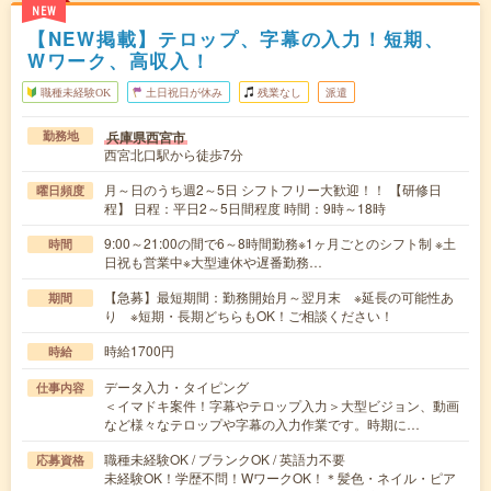
NEW
【NEW掲載】テロップ、字幕の入力！短期、
Wワーク、高収入！
職種未経験OK
土日祝日が休み
残業なし
派遣
兵庫県西宮市
勤務地
西宮北口駅から徒歩7分
月～日のうち週2～5日 シフトフリー大歓迎！！ 【研修日
曜日頻度
程】 日程：平日2～5日間程度 時間：9時～18時
9:00～21:00の間で6～8時間勤務※1ヶ月ごとのシフト制 ※土
時間
日祝も営業中※大型連休や遅番勤務…
【急募】最短期間：勤務開始月～翌月末 ※延長の可能性あ
期間
り ※短期・長期どちらもOK！ご相談ください！
時給1700円
時給
データ入力・タイピング
仕事内容
＜イマドキ案件！字幕やテロップ入力＞大型ビジョン、動画
など様々なテロップや字幕の入力作業です。時期に…
職種未経験OK / ブランクOK / 英語力不要
応募資格
未経験OK！学歴不問！WワークOK！＊髪色・ネイル・ピア