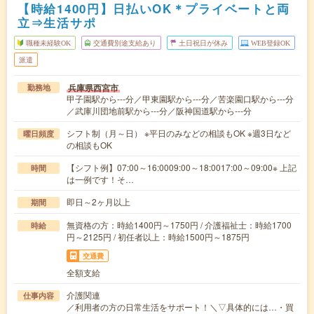
【時給1400円】日払いOK＊プライベートと両
立⇒生活サポ
職種未経験OK
交通費別途支給あり
土日祝日が休み
WEB登録OK
派遣
兵庫県西宮市
勤務地
甲子園駅から---分／甲東園駅から---分／苦楽園口駅から---分
／武庫川団地前駅から---分／阪神国道駅から---分
シフト制（月～日） ※平日のみなどの相談もOK ※週3日など
曜日頻度
の相談もOK
【シフト例】07:00～16:0009:00～18:0017:00～09:00※ 上記
時間
は一例です！そ…
即日～2ヶ月以上
期間
無資格の方：時給1400円～1750円 / 介護福祉士：時給1700
時給
円～2125円 / 初任者以上：時給1500円～1875円
交通費
全額支給
介護関連
仕事内容
／利用者の方の日常生活をサポート！＼▽具体的には…・買