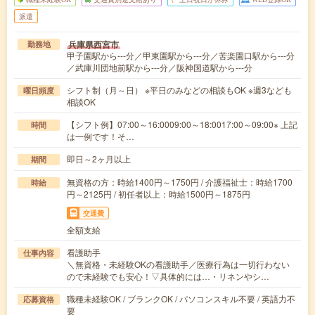
派遣
兵庫県西宮市
勤務地
甲子園駅から---分／甲東園駅から---分／苦楽園口駅から---分
／武庫川団地前駅から---分／阪神国道駅から---分
シフト制（月～日） ※平日のみなどの相談もOK ※週3なども
曜日頻度
相談OK
【シフト例】07:00～16:0009:00～18:0017:00～09:00※ 上記
時間
は一例です！そ…
即日～2ヶ月以上
期間
無資格の方：時給1400円～1750円 / 介護福祉士：時給1700
時給
円～2125円 / 初任者以上：時給1500円～1875円
交通費
全額支給
看護助手
仕事内容
＼無資格・未経験OKの看護助手／医療行為は一切行わない
ので未経験でも安心！▽具体的には…・リネンやシ…
職種未経験OK / ブランクOK / パソコンスキル不要 / 英語力不
応募資格
要