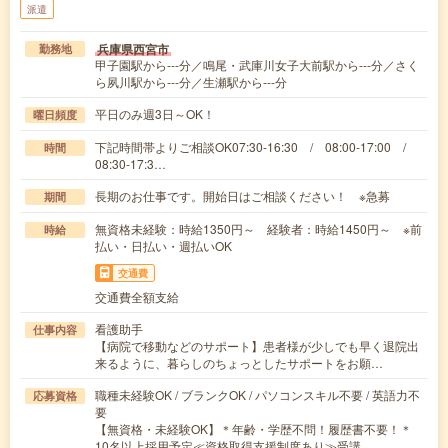
派遣
兵庫県西宮市
勤務地
甲子園駅から---分／鳴尾・武庫川女子大前駅から---分／さく
ら夙川駅から---分／生瀬駅から---分
平日のみ週3日～OK！
曜日頻度
下記時間帯よりご相談OK07:30-16:30 / 08:00-17:00 /
時間
08:30-17:3…
長期のお仕事です。開始日はご相談ください！ ※急募
期間
無資格未経験：時給1350円～ 経験者：時給1450円～ ※前
時給
払い・日払い・週払いOK
交通費
交通費全額支給
看護助手
仕事内容
【病院で移動などのサポート】患者様が少しでも早く退院出
来るように、暮らしのちょっとしたサポートをお願…
職種未経験OK / ブランクOK / パソコンスキル不要 / 英語力不
応募資格
要
【無資格・未経験OK】＊年齢・学歴不問！履歴書不要！＊
10名以上採用予定≪資格取得支援制度あり≫受講…