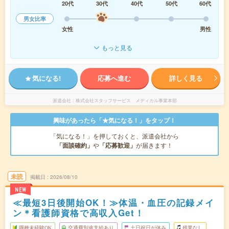
20代
30代
40代
50代
60代
男女比率
女性
男性
もっと見る
気になる!
応募へ進む
詳しく見る
派遣会社
株式会社スタッフサービス メディカル事業本部
興味があったら「★気になる！」をタップ！
「気になる！」を押しておくと、派遣会社から
「面談確約」
や
「応募歓迎」
が届きます！
未読
掲載日
2026/08/10
NEW
≪最短3日後開始OK！≫体温・血圧の記録メイ
ン＊看護師資格で高収入Get！
職種未経験OK
交通費別途支給あり
土日祝日が休み
残業なし