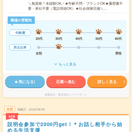
＼無資格＊未経験OK／★年齢不問・ブランクOK★履歴書不
要・来社不要（電話登録OK）★社会保険完備＼…
職場の雰囲気
年齢層
20代
30代
40代
50代
60代
男女比率
女性
男性
もっと見る
気になる!
応募へ進む
詳しく見る
派遣会社
株式会社ニッソーネット
未読
掲載日
2026/08/09
NEW
説明会参加で2000円get！＊お話し相手から始
める生活支援