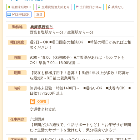
職種未経験OK
交通費別途支給あり
土日祝日が休み
残業なし
WEB登録OK
派遣
兵庫県西宮市
勤務地
西宮名塩駅から---分／生瀬駅から---分
週2日～OK ■曜日固定の相談OK！ ■希望の曜日があればご相
曜日頻度
談ください！
9:00～18:00（休憩60分）■ご希望があれば下記シフトも
時間
OK！早番 7:00～16:00遅番 …
【現在も積極採用中！急募！】勤務1年以上が多数！応募か
期間
ら最短2～3日後に就業可能！
無資格未経験：時給1400円～ ■週払いOK ■扶養内OK ■
時給
日収1万1200円以上
交通費
交通費全額支給
介護関連
仕事内容
【昼間だけの施設で、生活サポートなど】＊お年寄りが昼間
だけ生活のサポートを受けたり、気分転換できるデ…
職種未経験OK / ブランクOK / パソコンスキル不要 / 英語力不
応募資格