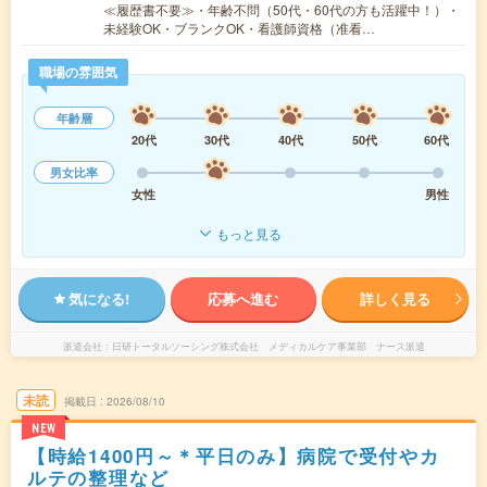
≪履歴書不要≫・年齢不問（50代・60代の方も活躍中！）・
未経験OK・ブランクOK・看護師資格（准看…
職場の雰囲気
年齢層
20代
30代
40代
50代
60代
男女比率
女性
男性
もっと見る
気になる!
応募へ進む
詳しく見る
派遣会社
日研トータルソーシング株式会社 メディカルケア事業部 ナース派遣
未読
掲載日
2026/08/10
NEW
【時給1400円～＊平日のみ】病院で受付やカ
ルテの整理など