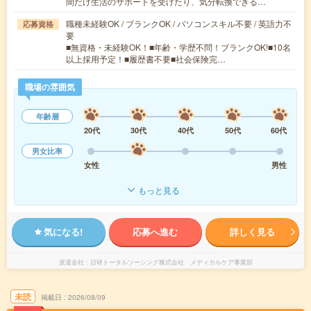
間だけ生活のサポートを受けたり、気分転換できる…
職種未経験OK / ブランクOK / パソコンスキル不要 / 英語力不
応募資格
要
■無資格・未経験OK！■年齢・学歴不問！ブランクOK!■10名
以上採用予定！■履歴書不要■社会保険完…
職場の雰囲気
年齢層
20代
30代
40代
50代
60代
男女比率
女性
男性
もっと見る
気になる!
応募へ進む
詳しく見る
派遣会社
日研トータルソーシング株式会社 メディカルケア事業部
未読
掲載日
2026/08/09