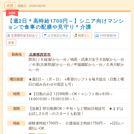
未読
掲載日
2026/08/09
NEW
【週2日＊高時給1700円～】シニア向けマンシ
ョンで食事の配膳や見守り＊介護
交通費別途支給あり
土日祝日が休み
残業なし
WEB登録OK
派遣
兵庫県西宮市
勤務地
西宮(ＪＲ線)駅から---分／鳴尾・武庫川女子大前駅から---分
／今津(兵庫県)駅から---分／甲陽園駅から---分／久寿川駅か
ら---分
★週2日～（月～日） ※希望のシフトを毎月提出（日数と曜
曜日頻度
日の組み合わせや固定も可）
★【日勤のみ】1日5時間～OK！≪シフト例≫9:00～
時間
14:0010:00～15:0012:00～1…
【急募】即日勤務OK！中旬～など開始日相談可 ★まずは
期間
お試し2カ月～のスタートも歓迎！
経験者時給1700円～ 介護福祉士時給1750円～ ※日払い/
時給
週払いOK