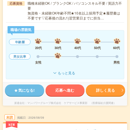
職種未経験OK / ブランクOK / パソコンスキル不要 / 英語力不
応募資格
要
無資格・未経験OK年齢不問★10名以上採用予定★履歴書は
不要です▽応募後の流れ1)翌営業日までに担当…
職場の雰囲気
年齢層
20代
30代
40代
50代
60代
男女比率
女性
男性
もっと見る
気になる!
応募へ進む
詳しく見る
派遣会社
マンパワーグループ株式会社 ケアサービス事業部 （医療福祉介護関連）
未読
掲載日
2026/08/09
NEW