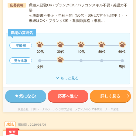
職種未経験OK / ブランクOK / パソコンスキル不要 / 英語力不
応募資格
要
≪履歴書不要≫・年齢不問（50代・60代の方も活躍中！）・
未経験OK・ブランクOK・看護師資格（准看…
職場の雰囲気
年齢層
20代
30代
40代
50代
60代
男女比率
女性
男性
もっと見る
気になる!
応募へ進む
詳しく見る
派遣会社
日研トータルソーシング株式会社 メディカルケア事業部 ナース派遣
未読
掲載日
2026/08/09
NEW