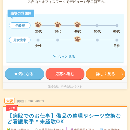
ス自由＊オフィスワークでデビューや第二新卒の…
職場の雰囲気
年齢層
20代
30代
40代
50代
60代
男女比率
女性
男性
もっと見る
気になる!
応募へ進む
詳しく見る
派遣会社
株式会社グラスト
未読
掲載日
2026/08/09
NEW
【病院でのお仕事】備品の整理やシーツ交換な
ど看護助手＊未経験OK
職種未経験OK
交通費別途支給あり
土日祝日が休み
WEB登録OK