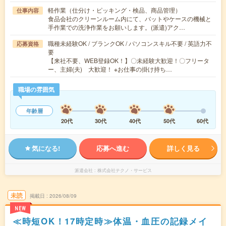
軽作業（仕分け・ピッキング・検品、商品管理）
仕事内容
食品会社のクリーンルーム内にて、バットやケースの機械と
手作業での洗浄作業をお願いします。(派遣)アク…
職種未経験OK / ブランクOK / パソコンスキル不要 / 英語力不
応募資格
要
【来社不要、WEB登録OK！】〇未経験大歓迎！〇フリータ
ー、主婦(夫) 大歓迎！ ※お仕事の掛け持ち…
職場の雰囲気
年齢層
20代
30代
40代
50代
60代
気になる!
応募へ進む
詳しく見る
派遣会社
株式会社テクノ・サービス
未読
掲載日
2026/08/09
NEW
≪時短OK！17時定時≫体温・血圧の記録メイ