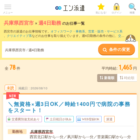
メニュー
気になる!
ログイン
検索
兵庫県西宮市
×
週4日勤務
のお仕事一覧
西宮市の派遣のお仕事情報です。
オフィスワーク・事務系
、
営業・販売・サービス系
、
クリエイティブ系
などのお仕事を取り揃えています。週4日勤務の条件の他に、
交通
費別途支給あり
、
職種未経験OK
、
友だちと一緒の応募OK
などのこだわり条件も取り
揃えています。
条件の変更
兵庫県西宮市 / 週4日勤務
78
1,465
全
件
平均時給:
円
時給順
新着順
未読
掲載日
2026/08/10
NEW
＼無資格×週3日OK／時給1400円で病院の事務
をスタート！
交通費別途支給あり
土日祝日が休み
WEB登録OK
派遣
兵庫県西宮市
勤務地
西宮北口駅から---分／夙川駅から---分／苦楽園口駅から---分