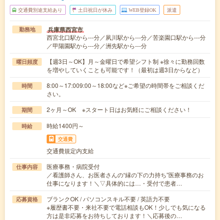
交通費別途支給あり
土日祝日が休み
WEB登録OK
派遣
兵庫県西宮市
勤務地
西宮北口駅から---分／夙川駅から---分／苦楽園口駅から---分
／甲陽園駅から---分／洲先駅から---分
【週3日～OK】月～金曜日で希望シフト制 ※徐々に勤務回数
曜日頻度
を増やしていくことも可能です！（最初は週3日からなど）
8:00～17:009:00～18:00など※ご希望の時間帯をご相談くだ
時間
さい。
2ヶ月～OK ※スタート日はお気軽にご相談ください！
期間
時給1400円～
時給
交通費
交通費規定内支給
医療事務・病院受付
仕事内容
／看護師さん、お医者さんの“縁の下の力持ち”医療事務のお
仕事になります！＼▽具体的には…・受付で患者…
ブランクOK / パソコンスキル不要 / 英語力不要
応募資格
※履歴書不要・来社不要で電話相談もOK！少しでも気になる
方は是非応募をお待ちしております！＼応募後の…