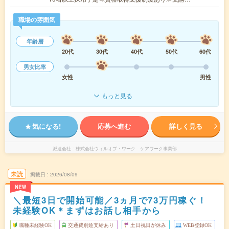
職場の雰囲気
年齢層
20代
30代
40代
50代
60代
男女比率
女性
男性
もっと見る
気になる!
応募へ進む
詳しく見る
派遣会社
株式会社ウィルオブ・ワーク ケアワーク事業部
未読
掲載日
2026/08/09
NEW
＼最短3日で開始可能／3ヵ月で73万円稼ぐ！
未経験OK＊まずはお話し相手から
職種未経験OK
交通費別途支給あり
土日祝日が休み
WEB登録OK