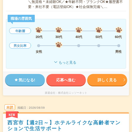
＼無資格＊未経験OK／★年齢不問・ブランクOK★履歴書不
要・来社不要（電話登録OK）★社会保険完備＼…
職場の雰囲気
年齢層
20代
30代
40代
50代
60代
男女比率
女性
男性
もっと見る
気になる!
応募へ進む
詳しく見る
派遣会社
株式会社ニッソーネット
未読
掲載日
2026/08/09
NEW
西宮市【週2日～】ホテルライクな高齢者マン
ションで生活サポート