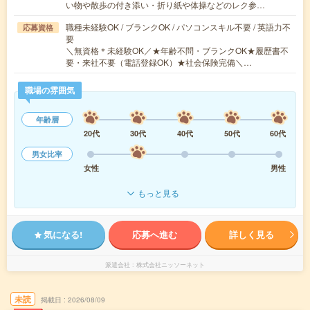
い物や散歩の付き添い・折り紙や体操などのレク参…
職種未経験OK / ブランクOK / パソコンスキル不要 / 英語力不
応募資格
要
＼無資格＊未経験OK／★年齢不問・ブランクOK★履歴書不
要・来社不要（電話登録OK）★社会保険完備＼…
職場の雰囲気
年齢層
20代
30代
40代
50代
60代
男女比率
女性
男性
もっと見る
気になる!
応募へ進む
詳しく見る
派遣会社
株式会社ニッソーネット
未読
掲載日
2026/08/09