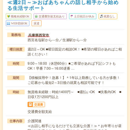
≪週2日～≫おばあちゃんの話し相手から始め
る生活サポート
職種未経験OK
交通費別途支給あり
土日祝日が休み
残業なし
WEB登録OK
派遣
兵庫県西宮市
勤務地
西宮名塩駅から---分／生瀬駅から---分
週2日～OK ■曜日固定の相談OK！ ■希望の曜日があればご相
曜日頻度
談ください！
9:00～18:00（休憩60分）■ご希望があれば下記シフトも
時間
OK！早番 7:00～16:00遅番 …
【積極採用中！急募！】＊1年以上勤務している方が多数！
期間
ご応募から最短2～3日後の就業も相談可能です！
無資格未経験：時給1400円～ ■週払いOK ■扶養内OK ■
時給
日収1万1200円以上
交通費
交通費全額支給
介護関連
仕事内容
≪お話し相手になるだけでも立派な介護！≫＊お年寄りが昼