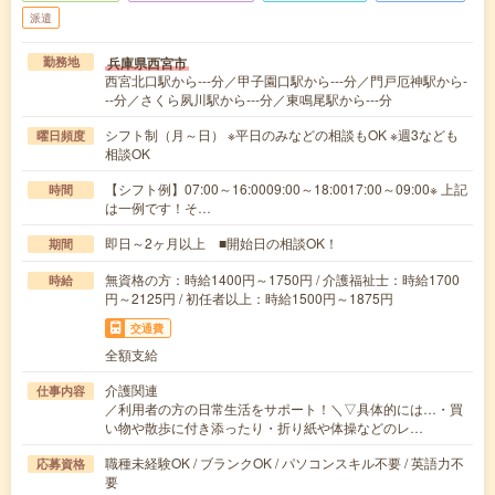
派遣
兵庫県西宮市
勤務地
西宮北口駅から---分／甲子園口駅から---分／門戸厄神駅から-
--分／さくら夙川駅から---分／東鳴尾駅から---分
シフト制（月～日） ※平日のみなどの相談もOK ※週3なども
曜日頻度
相談OK
【シフト例】07:00～16:0009:00～18:0017:00～09:00※ 上記
時間
は一例です！そ…
即日～2ヶ月以上 ■開始日の相談OK！
期間
無資格の方：時給1400円～1750円 / 介護福祉士：時給1700
時給
円～2125円 / 初任者以上：時給1500円～1875円
交通費
全額支給
介護関連
仕事内容
／利用者の方の日常生活をサポート！＼▽具体的には…・買
い物や散歩に付き添ったり・折り紙や体操などのレ…
職種未経験OK / ブランクOK / パソコンスキル不要 / 英語力不
応募資格
要