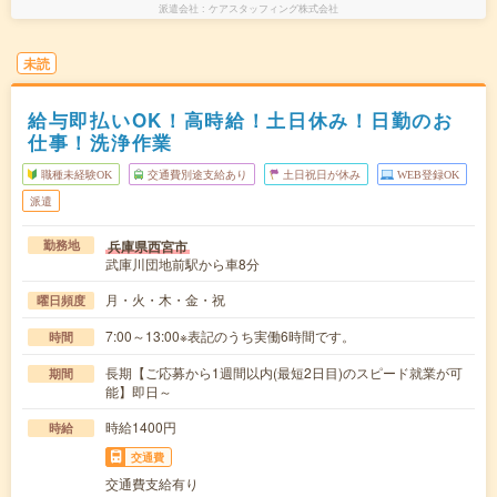
派遣会社
ケアスタッフィング株式会社
未読
給与即払いOK！高時給！土日休み！日勤のお
仕事！洗浄作業
職種未経験OK
交通費別途支給あり
土日祝日が休み
WEB登録OK
派遣
兵庫県西宮市
勤務地
武庫川団地前駅から車8分
月・火・木・金・祝
曜日頻度
7:00～13:00※表記のうち実働6時間です。
時間
長期【ご応募から1週間以内(最短2日目)のスピード就業が可
期間
能】即日～
時給1400円
時給
交通費
交通費支給有り