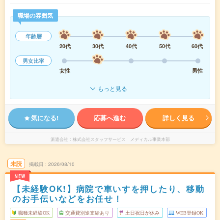
職場の雰囲気
年齢層
20代
30代
40代
50代
60代
男女比率
女性
男性
もっと見る
気になる!
応募へ進む
詳しく見る
派遣会社
株式会社スタッフサービス メディカル事業本部
未読
掲載日
2026/08/10
NEW
【未経験OK!】病院で車いすを押したり、移動
のお手伝いなどをお任せ！
職種未経験OK
交通費別途支給あり
土日祝日が休み
WEB登録OK