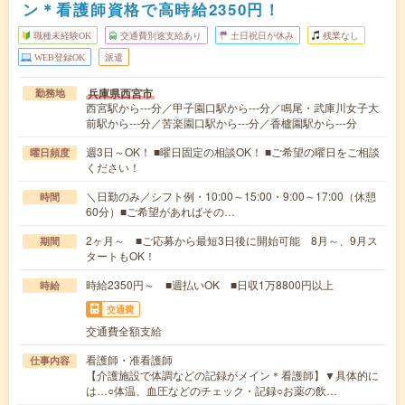
ン＊看護師資格で高時給2350円！
職種未経験OK
交通費別途支給あり
土日祝日が休み
残業なし
WEB登録OK
派遣
兵庫県西宮市
勤務地
西宮駅から---分／甲子園口駅から---分／鳴尾・武庫川女子大
前駅から---分／苦楽園口駅から---分／香櫨園駅から---分
週3日～OK！ ■曜日固定の相談OK！ ■ご希望の曜日をご相談
曜日頻度
ください！
＼日勤のみ／シフト例・10:00～15:00・9:00～17:00（休憩
時間
60分）■ご希望があればその…
2ヶ月～ ■ご応募から最短3日後に開始可能 8月～、9月ス
期間
タートもOK！
時給2350円～ ■週払いOK ■日収1万8800円以上
時給
交通費
交通費全額支給
看護師・准看護師
仕事内容
【介護施設で体調などの記録がメイン＊看護師】▼具体的に
は…○体温、血圧などのチェック・記録○お薬の飲…