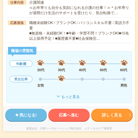
介護関連
仕事内容
≪お年寄りも自分も笑顔になれる介護の仕事！≫＊お年寄り
が昼間だけ生活のサポートを受けたり、気分転換で…
職種未経験OK / ブランクOK / パソコンスキル不要 / 英語力不
応募資格
要
■無資格・未経験OK！■年齢・学歴不問！ブランクOK!■10名
以上採用予定！■履歴書不要■社会保険完…
職場の雰囲気
年齢層
20代
30代
40代
50代
60代
男女比率
女性
男性
もっと見る
気になる!
応募へ進む
詳しく見る
派遣会社
日研トータルソーシング株式会社 メディカルケア事業部