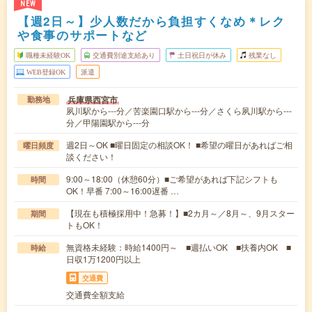
NEW
【週2日～】少人数だから負担すくなめ＊レク
や食事のサポートなど
職種未経験OK
交通費別途支給あり
土日祝日が休み
残業なし
WEB登録OK
派遣
兵庫県西宮市
勤務地
夙川駅から---分／苦楽園口駅から---分／さくら夙川駅から---
分／甲陽園駅から---分
週2日～OK ■曜日固定の相談OK！ ■希望の曜日があればご相
曜日頻度
談ください！
9:00～18:00（休憩60分）■ご希望があれば下記シフトも
時間
OK！早番 7:00～16:00遅番 …
【現在も積極採用中！急募！】■2カ月～／8月～、9月スター
期間
トもOK！
無資格未経験：時給1400円～ ■週払いOK ■扶養内OK ■
時給
日収1万1200円以上
交通費
交通費全額支給