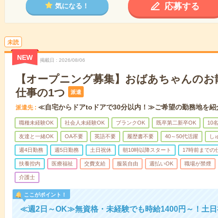
応募する
気になる！
未読
NEW
掲載日
2026/08/06
【オープニング募集】おばあちゃんのお
仕事の1つ
派遣
≪自宅からドアtoドアで30分以内！≫ご希望の勤務地を紹
派遣先
職種未経験OK
社会人未経験OK
ブランクOK
既卒第二新卒OK
10
友達と一緒OK
OA不要
英語不要
履歴書不要
40～50代活躍
し
週4日勤務
週5日勤務
土日祝休
朝10時以降スタート
17時前までの
扶養控内
医療福祉
交費支給
服装自由
週払いOK
職場が禁煙
介護士
ここがポイント！
≪週2日～OK≫無資格・未経験でも時給1400円～！土