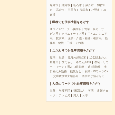
尼崎市
姫路市
明石市
伊丹市
加古川
市
高砂市
三田市
宝塚市
小野市
加
古郡
職種でお仕事情報をさがす
オフィスワーク・事務系
営業・販売・サー
ビス系
クリエイティブ系
IT・エンジニア
系
技術系
医療・介護・福祉・教育系
軽
作業・物流・工場・その他
こだわりでお仕事情報をさがす
短期
単発
職種未経験OK
10名以上の大
量募集
友だちと一緒の応募OK
在宅・リモ
ートワーク
週2～3日勤務
週4日勤務
土
日祝のみ勤務
残業なし
副業・WワークOK
交通費別途支給あり
語学力が活かせる
人気のワードでお仕事情報をさがす
急募
年齢不問
財団法人
英語
書類チェ
ック
テレビ局
封入
大学