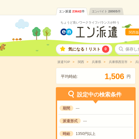
エン派遣
23642
件
エンバイト
28905
件
ちょうど良いワークライフバランスが叶う
関西版
気になる！リスト
0
保存し
派遣TOP
関西
兵庫県
兵庫県西宮市
兵
,
1
5
0
6
平均時給:
円
設定中の検索条件
期間
---
派遣形式
---
時給
1350円以上