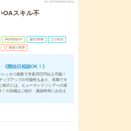
No.AHTWAM3010kob
いOAスキル不
WEB登録OK
週5日勤務
土日祝休
り
職場が禁煙
》《開始日相談OK！》
シッカリ残業で月収29万円以上可能！
テップアップの可能性もあり、長期でキ
ご紹介には、ヒューマンリソシアへの派
K！※詳細はご紹介・面談時等にお伝え