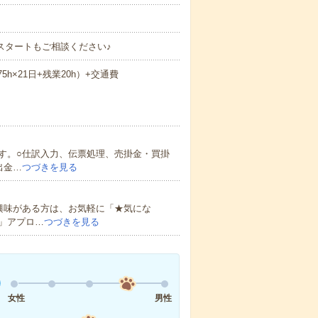
スタートもご相談ください♪
75h×21日+残業20h）+交通費
す。○仕訳入力、伝票処理、売掛金・買掛
出金…
つづきを見る
興味がある方は、お気軽に「★気にな
」アプロ…
つづきを見る
女性
男性