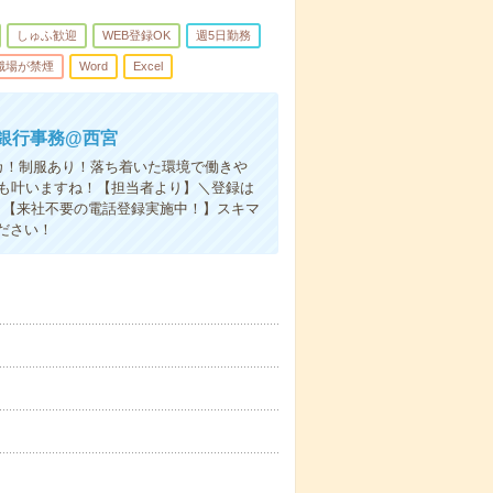
しゅふ歓迎
WEB登録OK
週5日勤務
職場が禁煙
Word
Excel
銀行事務@西宮
カ！制服あり！落ち着いた環境で働きや
立も叶いますね！【担当者より】＼登録は
！【来社不要の電話登録実施中！】スキマ
ださい！