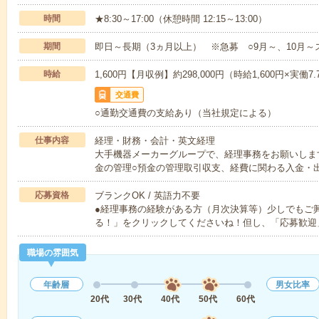
時間
★8:30～17:00（休憩時間 12:15～13:00）
期間
即日～長期（3ヵ月以上） ※急募 ○9月～、10月～
時給
1,600円【月収例】約298,000円（時給1,600円×実働7.
交通費
○通勤交通費の支給あり（当社規定による）
仕事内容
経理・財務・会計・英文経理
大手機器メーカーグループで、経理事務をお願いしま
金の管理○預金の管理取引収支、経費に関わる入金・
応募資格
ブランクOK / 英語力不要
●経理事務の経験がある方（月次決算等）少しでもご
る！」をクリックしてくださいね！但し、「応募歓迎
職場の雰囲気
年齢層
男女比率
20代
30代
40代
50代
60代