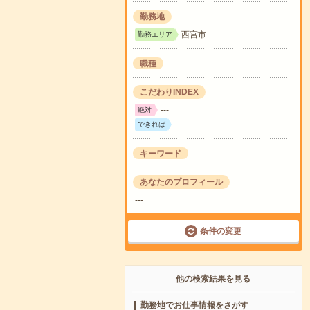
勤務地
西宮市
勤務エリア
職種
---
こだわりINDEX
---
絶対
---
できれば
キーワード
---
あなたのプロフィール
---
条件の変更
他の検索結果を見る
勤務地でお仕事情報をさがす