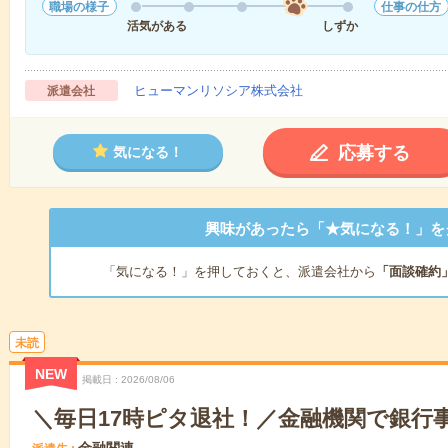
職場の様子
仕事の仕方
活気がある
しずか
ヒューマンリソシア株式会社
派遣会社
応募する
気になる！
興味があったら「★気になる！」を
「気になる！」を押しておくと、派遣会社から
「面談確約
未読
NEW
掲載日
2026/08/06
＼毎日17時ピタ退社！／金融機関で銀行