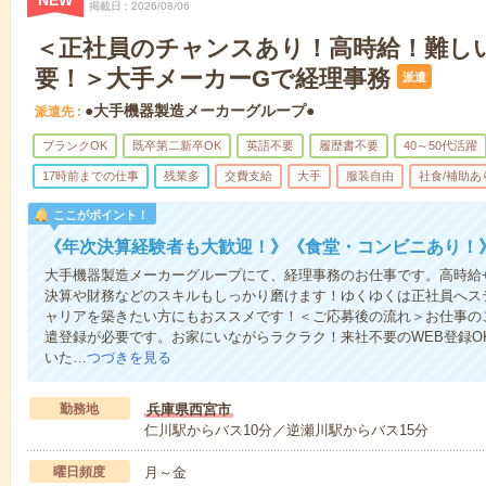
NEW
掲載日
2026/08/06
＜正社員のチャンスあり！高時給！難し
要！＞大手メーカーGで経理事務
派遣
●大手機器製造メーカーグループ●
派遣先
ブランクOK
既卒第二新卒OK
英語不要
履歴書不要
40～50代活躍
17時前までの仕事
残業多
交費支給
大手
服装自由
社食/補助あ
ここがポイント！
《年次決算経験者も大歓迎！》《食堂・コンビニあり！
大手機器製造メーカーグループにて、経理事務のお仕事です。高時給+
決算や財務などのスキルもしっかり磨けます！ゆくゆくは正社員へス
ャリアを築きたい方にもおススメです！＜ご応募後の流れ＞お仕事の
遣登録が必要です。お家にいながらラクラク！来社不要のWEB登録O
いた…
つづきを見る
勤務地
兵庫県西宮市
仁川駅からバス10分／逆瀬川駅からバス15分
曜日頻度
月～金