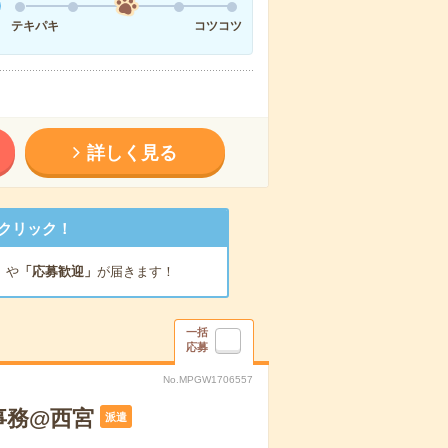
テキパキ
コツコツ
詳しく見る
クリック！
」
や
「応募歓迎」
が届きます！
一括
応募
No.MPGW1706557
事務@西宮
派遣