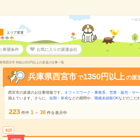
ヘル
エリア変更
た希望条件
お気に入りの派遣会社
庫県西宮市 時給1350円以上の派遣の仕事一覧
兵庫県西宮市
1350円以上
で
の派
西宮市の派遣のお仕事情報です。
オフィスワーク・事務系
、
営業・販売・サー
揃えています。さらに、
短期
・
単発
などの期間や、
職種未経験OK
などのこだ
223
1
30
件中
～
件を表示中
未読