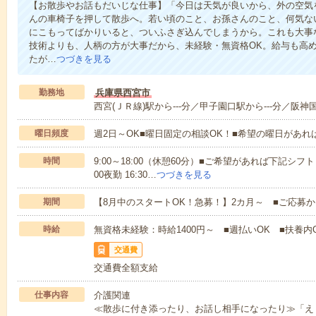
【お散歩やお話もだいじな仕事】「今日は天気が良いから、外の空気
んの車椅子を押して散歩へ。若い頃のこと、お孫さんのこと、何気な
にこもってばかりいると、ついふさぎ込んでしまうから。これも大事
技術よりも、人柄の方が大事だから、未経験・無資格OK。給与も高
たが…
つづきを見る
勤務地
兵庫県西宮市
西宮(ＪＲ線)駅から---分／甲子園口駅から---分／阪神国
曜日頻度
週2日～OK■曜日固定の相談OK！■希望の曜日があ
時間
9:00～18:00（休憩60分）■ご希望があれば下記シフトもOK
00夜勤 16:30…
つづきを見る
期間
【8月中のスタートOK！急募！】2カ月～ ■ご応募
時給
無資格未経験：時給1400円～ ■週払いOK ■扶養内O
交通費
交通費全額支給
仕事内容
介護関連
≪散歩に付き添ったり、お話し相手になったり≫「え