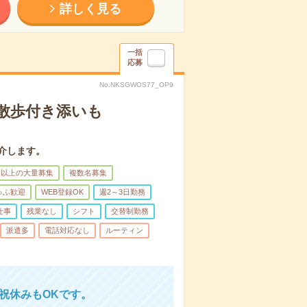
詳しく見る
一括
応募
No.NKSGWOS77_OP9
散歩付き添いも
介します。
名以上の大量募集
複数名募集
ゅふ歓迎
WEB登録OK
週2～3日勤務
仕事
残業なし
シフト
交替制勤務
派遣多
電話対応なし
ルーティン
日祝休みもOKです。