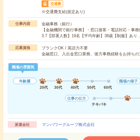
交通費
※交通費支給(規定あり)
仕事内容
金融事務（銀行）
【金融機関で銀行事務】・窓口接客・電話対応・事務
3:7【部署人数】19名【平均年齢】38歳【制服】あり
応募資格
ブランクOK / 英語力不要
金融窓口、入出金窓口業務、後方事務経験をお持ちの
職場の雰囲気
年齢層
職場の様子
20代
30代
40代
50代
60代
仕事の仕方
テキパキ
マンパワーグループ株式会社
派遣会社