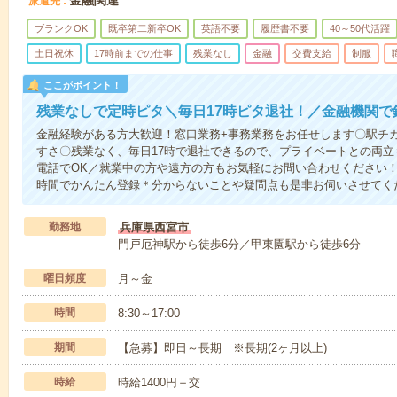
金融関連
派遣先
ブランクOK
既卒第二新卒OK
英語不要
履歴書不要
40～50代活躍
土日祝休
17時前までの仕事
残業なし
金融
交費支給
制服
ここがポイント！
残業なしで定時ピタ＼毎日17時ピタ退社！／金融機関で
金融経験がある方大歓迎！窓口業務+事務業務をお任せします〇駅チ
すさ〇残業なく、毎日17時で退社できるので、プライベートとの両
電話でOK／就業中の方や遠方の方もお気軽にお問い合わせください
時間でかんたん登録＊分からないことや疑問点も是非お伺いさせてく
勤務地
兵庫県西宮市
門戸厄神駅から徒歩6分／甲東園駅から徒歩6分
曜日頻度
月～金
時間
8:30～17:00
期間
【急募】即日～長期 ※長期(2ヶ月以上)
時給
時給1400円＋交