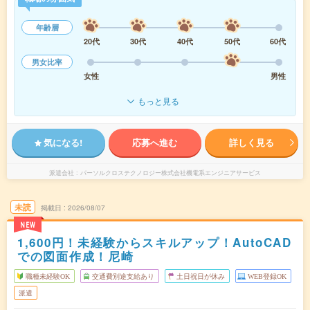
年齢層
20代
30代
40代
50代
60代
男女比率
女性
男性
もっと見る
気になる!
応募へ進む
詳しく見る
派遣会社
パーソルクロステクノロジー株式会社機電系エンジニアサービス
未読
掲載日
2026/08/07
NEW
1,600円！未経験からスキルアップ！AutoCAD
での図面作成！尼崎
職種未経験OK
交通費別途支給あり
土日祝日が休み
WEB登録OK
派遣