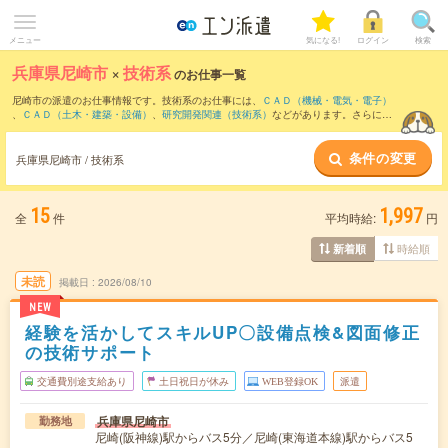
メニュー
気になる!
ログイン
検索
兵庫県尼崎市
×
技術系
のお仕事一覧
尼崎市の派遣のお仕事情報です。技術系のお仕事には、
ＣＡＤ（機械・電気・電子）
、
ＣＡＤ（土木・建築・設備）
、
研究開発関連（技術系）
などがあります。さらに、
短期
・
単発
などの期間や、
職種未経験OK
などのこだわり条件で絞り込んでいただけま
す。
条件の変更
兵庫県尼崎市 / 技術系
15
1,997
全
件
平均時給:
円
時給順
新着順
未読
掲載日
2026/08/10
NEW
経験を活かしてスキルUP〇設備点検&図面修正
の技術サポート
交通費別途支給あり
土日祝日が休み
WEB登録OK
派遣
兵庫県尼崎市
勤務地
尼崎(阪神線)駅からバス5分／尼崎(東海道本線)駅からバス5