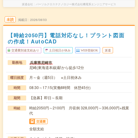
派遣会社
パーソルクロステクノロジー株式会社機電系エンジニアサービス
未読
掲載日
2026/08/03
【時給2050円】電話対応なし！プラント図面
の作成！AutoCAD
交通費別途支給あり
土日祝日が休み
WEB登録OK
派遣
兵庫県尼崎市
勤務地
尼崎(東海道本線)駅から徒歩12分
月～金（週5日） ※土日祝休み
曜日頻度
08:30～17:15(実働8時間 休憩45分)
時間
【急募】即日～長期
期間
時給2050円～2100円 月収例 328,000円～336,000円+残業
時給
代
交通費
全額支給