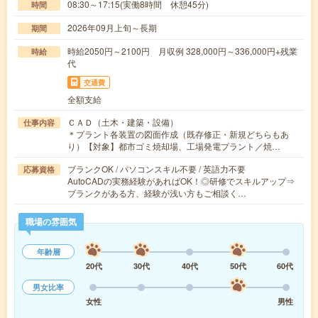
08:30～17:15(実働8時間 休憩45分)
時間
2026年09月上旬～長期
期間
時給2050円～2100円 月収例 328,000円～336,000円+残業
時給
代
交通費
全額支給
ＣＡＤ（土木・建築・設備）
仕事内容
＊プラント各装置の図面作成（既存修正・新規どちらもあ
り）【対象】都市ゴミ焼却場、工場発電プラント／焼…
ブランクOK / パソコンスキル不要 / 英語力不要
応募資格
AutoCADの実務経験があればOK！◎研修でスキルアップ⇒
ブランクがある方、経験が浅い方もご相談く…
職場の雰囲気
年齢層
20代
30代
40代
50代
60代
男女比率
女性
男性