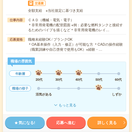
交通費
全額支給 ※当社規定に基づき支給
ＣＡＤ（機械・電気・電子）
仕事内容
＊非常用発電機の配管図面 ※例：必要な燃料タンクと接続す
るためのパイプを描くなど＊非常用発電機のレイ…
職種未経験OK / ブランクOK
応募資格
＊OA基本操作（入力・修正）が可能な方 ＊CADの操作経験
（職業訓練や自己啓発で使用もOK）※経験・…
職場の雰囲気
年齢層
20代
30代
40代
50代
60代
職場の様子
活気がある
しずか
もっと見る
気になる!
応募へ進む
詳しく見る