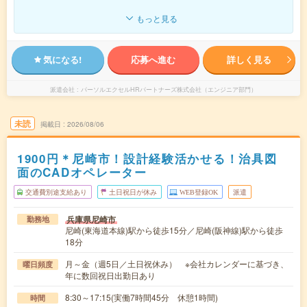
もっと見る
気になる!
応募へ進む
詳しく見る
派遣会社
パーソルエクセルHRパートナーズ株式会社（エンジニア部門）
未読
掲載日
2026/08/06
1900円＊尼崎市！設計経験活かせる！治具図
面のCADオペレーター
交通費別途支給あり
土日祝日が休み
WEB登録OK
派遣
兵庫県尼崎市
勤務地
尼崎(東海道本線)駅から徒歩15分／尼崎(阪神線)駅から徒歩
18分
月～金（週5日／土日祝休み） ※会社カレンダーに基づき、
曜日頻度
年に数回祝日出勤日あり
8:30～17:15(実働7時間45分 休憩1時間)
時間