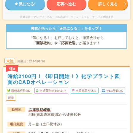
気になる!
応募へ進む
詳しく見る
派遣会社
マンパワーグループ株式会社 ソリューション・サービス大阪支店
興味があったら「★気になる！」をタップ！
「気になる！」を押しておくと、派遣会社から
「面談確約」
や
「応募歓迎」
が届きます！
未読
掲載日
2026/08/10
NEW
時給2100円！《即日開始！》化学プラント図
面のCADオペレーション
職種未経験OK
交通費別途支給あり
土日祝日が休み
WEB登録OK
派遣
兵庫県尼崎市
勤務地
尼崎(東海道本線)駅から徒歩10分
月～金（土日祝休み）
曜日頻度