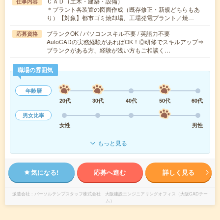
ＣＡＤ（土木・建築・設備）
仕事内容
＊プラント各装置の図面作成（既存修正・新規どちらもあ
り）【対象】都市ゴミ焼却場、工場発電プラント／焼…
ブランクOK / パソコンスキル不要 / 英語力不要
応募資格
AutoCADの実務経験があればOK！◎研修でスキルアップ⇒
ブランクがある方、経験が浅い方もご相談く…
職場の雰囲気
年齢層
20代
30代
40代
50代
60代
男女比率
女性
男性
もっと見る
気になる!
応募へ進む
詳しく見る
派遣会社
パーソルテンプスタッフ株式会社 大阪建設エンジニアリングオフィス（大阪CADチー
ム）