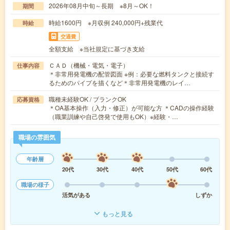
2026年08月中旬～長期 ※8月～OK！
期間
時給1600円 ※月収例 240,000円+残業代
時給
交通費
全額支給 ※当社規定に基づき支給
ＣＡＤ（機械・電気・電子）
仕事内容
＊非常用発電機の配管図面 ※例：必要な燃料タンクと接続す
るためのパイプを描くなど＊非常用発電機のレイ…
職種未経験OK / ブランクOK
応募資格
＊OA基本操作（入力・修正）が可能な方 ＊CADの操作経験
（職業訓練や自己啓発で使用もOK）※経験・…
職場の雰囲気
年齢層
20代
30代
40代
50代
60代
職場の様子
活気がある
しずか
もっと見る