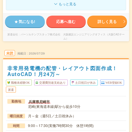
もっと見る
気になる!
応募へ進む
詳しく見る
派遣会社
パーソルテンプスタッフ株式会社 大阪建設エンジニアリングオフィス（大阪CADチー
ム）
未読
掲載日
2026/07/29
非常用発電機の配管・レイアウト図面作成！
AutoCAD！月24万～
職種未経験OK
交通費別途支給あり
土日祝日が休み
WEB登録OK
派遣
兵庫県尼崎市
勤務地
尼崎(東海道本線)駅から徒歩10分
月～金（週5日／土日祝休み）
曜日頻度
9:00～17:30(実働7時間30分 休憩1時間)
時間