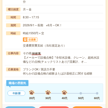
分
月～金
曜日頻度
8:30～17:15
時間
2026/9/1～長期 ※9月～OK！
期間
時給1550円＋交
時給
交通費
交通費実費支給（当社規定あり）
その他
技術系
仕事内容
【メーカーで設備点検】*冷却水設備、クレーン、超純水設
備などの点検(チェックリストあり)*流量計、オ…
ブランクOK / 英語力不要
応募資格
何らかの設備点検の経験または計器校正に関する経験
職場の雰囲気
年齢層
20代
30代
40代
50代
60代