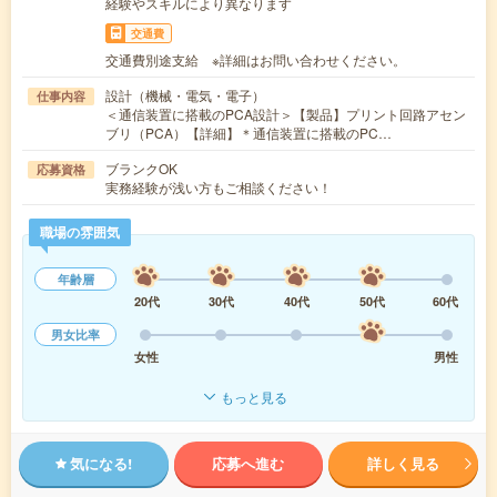
経験やスキルにより異なります
交通費
交通費別途支給 ※詳細はお問い合わせください。
設計（機械・電気・電子）
仕事内容
＜通信装置に搭載のPCA設計＞【製品】プリント回路アセン
ブリ（PCA）【詳細】＊通信装置に搭載のPC…
ブランクOK
応募資格
実務経験が浅い方もご相談ください！
職場の雰囲気
年齢層
20代
30代
40代
50代
60代
男女比率
女性
男性
もっと見る
気になる!
応募へ進む
詳しく見る