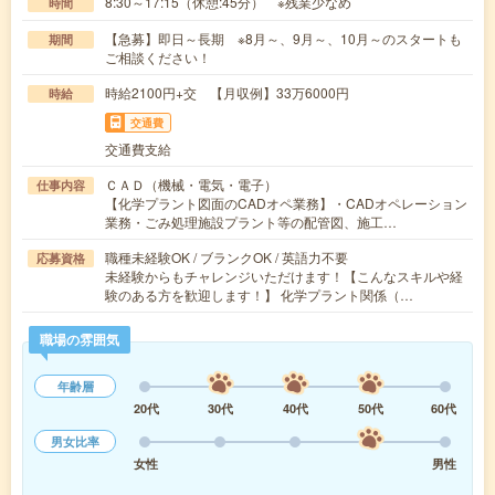
8:30～17:15（休憩:45分） ※残業少なめ
時間
【急募】即日～長期 ※8月～、9月～、10月～のスタートも
期間
ご相談ください！
時給2100円+交 【月収例】33万6000円
時給
交通費
交通費支給
ＣＡＤ（機械・電気・電子）
仕事内容
【化学プラント図面のCADオペ業務】・CADオペレーション
業務・ごみ処理施設プラント等の配管図、施工…
職種未経験OK / ブランクOK / 英語力不要
応募資格
未経験からもチャレンジいただけます！【こんなスキルや経
験のある方を歓迎します！】 化学プラント関係（…
職場の雰囲気
年齢層
20代
30代
40代
50代
60代
男女比率
女性
男性