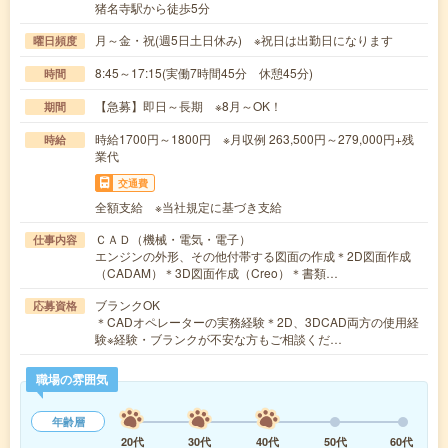
猪名寺駅から徒歩5分
月～金・祝(週5日土日休み) ※祝日は出勤日になります
曜日頻度
8:45～17:15(実働7時間45分 休憩45分)
時間
【急募】即日～長期 ※8月～OK！
期間
時給1700円～1800円 ※月収例 263,500円～279,000円+残
時給
業代
交通費
全額支給 ※当社規定に基づき支給
ＣＡＤ（機械・電気・電子）
仕事内容
エンジンの外形、その他付帯する図面の作成＊2D図面作成
（CADAM）＊3D図面作成（Creo）＊書類…
ブランクOK
応募資格
＊CADオペレーターの実務経験＊2D、3DCAD両方の使用経
験※経験・ブランクが不安な方もご相談くだ…
職場の雰囲気
年齢層
20代
30代
40代
50代
60代