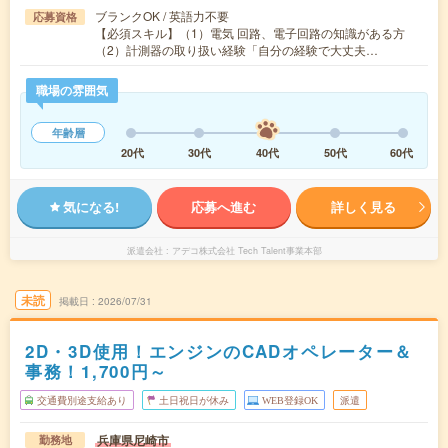
ブランクOK / 英語力不要
応募資格
【必須スキル】（1）電気 回路、電子回路の知識がある方
（2）計測器の取り扱い経験「自分の経験で大丈夫…
職場の雰囲気
年齢層
20代
30代
40代
50代
60代
気になる!
応募へ進む
詳しく見る
派遣会社
アデコ株式会社 Tech Talent事業本部
未読
掲載日
2026/07/31
2D・3D使用！エンジンのCADオペレーター＆
事務！1,700円～
交通費別途支給あり
土日祝日が休み
WEB登録OK
派遣
兵庫県尼崎市
勤務地