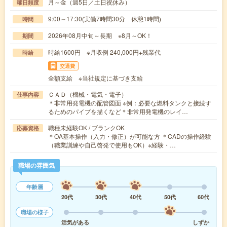
月～金（週5日／土日祝休み）
曜日頻度
9:00～17:30(実働7時間30分 休憩1時間)
時間
2026年08月中旬～長期 ※8月～OK！
期間
時給1600円 ※月収例 240,000円+残業代
時給
交通費
全額支給 ※当社規定に基づき支給
ＣＡＤ（機械・電気・電子）
仕事内容
＊非常用発電機の配管図面 ※例：必要な燃料タンクと接続す
るためのパイプを描くなど＊非常用発電機のレイ…
職種未経験OK / ブランクOK
応募資格
＊OA基本操作（入力・修正）が可能な方 ＊CADの操作経験
（職業訓練や自己啓発で使用もOK）※経験・…
職場の雰囲気
年齢層
20代
30代
40代
50代
60代
職場の様子
活気がある
しずか