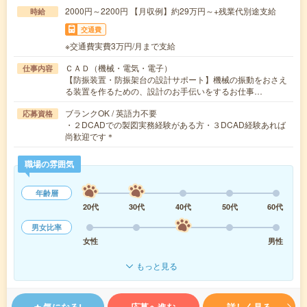
2000円～2200円 【月収例】約29万円～+残業代別途支給
時給
交通費
※交通費実費3万円/月まで支給
ＣＡＤ（機械・電気・電子）
仕事内容
【防振装置・防振架台の設計サポート】機械の振動をおさえ
る装置を作るための、設計のお手伝いをするお仕事…
ブランクOK / 英語力不要
応募資格
・２DCADでの製図実務経験がある方・３DCAD経験あれば
尚歓迎です＊
職場の雰囲気
年齢層
20代
30代
40代
50代
60代
男女比率
女性
男性
もっと見る
気になる!
応募へ進む
詳しく見る