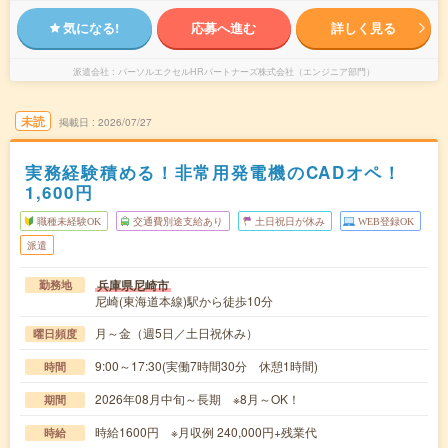
気になる!
応募へ進む
詳しく見る
派遣会社
パーソルエクセルHRパートナーズ株式会社（エンジニア部門）
未読
掲載日
2026/07/27
実務経験積める！非常用発電機のCADオペ！
1,600円
職種未経験OK
交通費別途支給あり
土日祝日が休み
WEB登録OK
派遣
兵庫県尼崎市
勤務地
尼崎(東海道本線)駅から徒歩10分
月～金（週5日／土日祝休み）
曜日頻度
9:00～17:30(実働7時間30分 休憩1時間)
時間
2026年08月中旬～長期 ※8月～OK！
期間
時給1600円 ※月収例 240,000円+残業代
時給