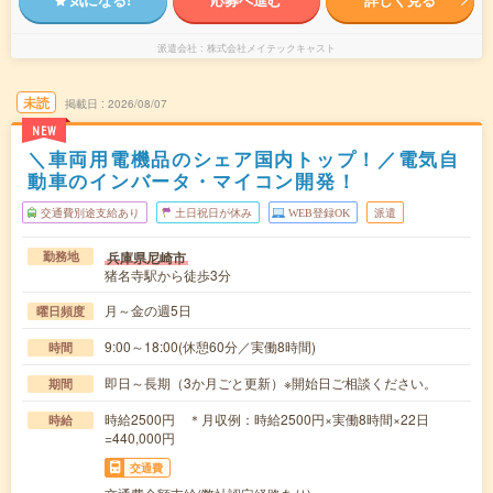
派遣会社
株式会社メイテックキャスト
未読
掲載日
2026/08/07
NEW
＼車両用電機品のシェア国内トップ！／電気自
動車のインバータ・マイコン開発！
交通費別途支給あり
土日祝日が休み
WEB登録OK
派遣
兵庫県尼崎市
勤務地
猪名寺駅から徒歩3分
月～金の週5日
曜日頻度
9:00～18:00(休憩60分／実働8時間)
時間
即日～長期（3か月ごと更新）※開始日ご相談ください。
期間
時給2500円 ＊月収例：時給2500円×実働8時間×22日
時給
=440,000円
交通費