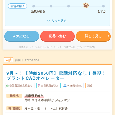
職場の様子
活気がある
しずか
もっと見る
気になる!
応募へ進む
詳しく見る
派遣会社
パーソルエクセルHRパートナーズ株式会社（エンジニア部門）
未読
掲載日
2026/07/30
9月～！【時給2050円】電話対応なし！長期！
プラントCADオペレーター
交通費別途支給あり
土日祝日が休み
WEB登録OK
派遣
兵庫県尼崎市
勤務地
尼崎(東海道本線)駅から徒歩12分
月～金（週5日） ※土日祝休み
曜日頻度