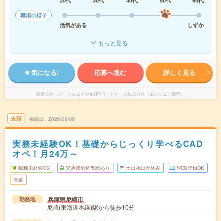
20代
30代
40代
50代
60代
職場の様子
活気がある
しずか
もっと見る
気になる!
応募へ進む
詳しく見る
派遣会社
パーソルエクセルHRパートナーズ株式会社（エンジニア部門）
未読
掲載日
2026/08/06
実務未経験OK！基礎からじっくり学べるCAD
オペ！月24万～
職種未経験OK
交通費別途支給あり
土日祝日が休み
WEB登録OK
派遣
兵庫県尼崎市
勤務地
尼崎(東海道本線)駅から徒歩10分