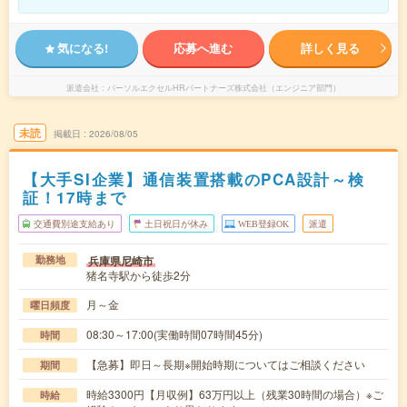
気になる!
応募へ進む
詳しく見る
派遣会社
パーソルエクセルHRパートナーズ株式会社（エンジニア部門）
未読
掲載日
2026/08/05
【大手SI企業】通信装置搭載のPCA設計～検
証！17時まで
交通費別途支給あり
土日祝日が休み
WEB登録OK
派遣
兵庫県尼崎市
勤務地
猪名寺駅から徒歩2分
月～金
曜日頻度
08:30～17:00(実働時間07時間45分)
時間
【急募】即日～長期※開始時期についてはご相談ください
期間
時給3300円【月収例】63万円以上（残業30時間の場合）※ご
時給