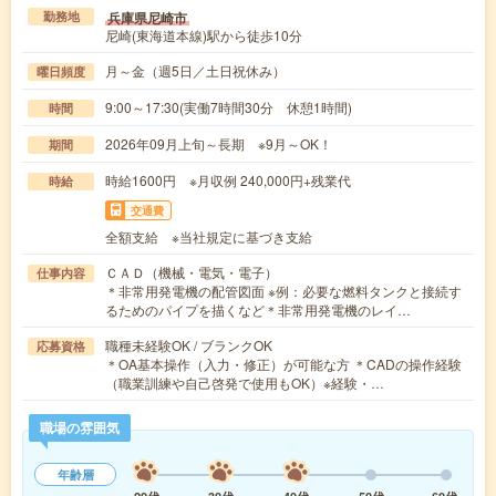
兵庫県尼崎市
勤務地
尼崎(東海道本線)駅から徒歩10分
月～金（週5日／土日祝休み）
曜日頻度
9:00～17:30(実働7時間30分 休憩1時間)
時間
2026年09月上旬～長期 ※9月～OK！
期間
時給1600円 ※月収例 240,000円+残業代
時給
交通費
全額支給 ※当社規定に基づき支給
ＣＡＤ（機械・電気・電子）
仕事内容
＊非常用発電機の配管図面 ※例：必要な燃料タンクと接続す
るためのパイプを描くなど＊非常用発電機のレイ…
職種未経験OK / ブランクOK
応募資格
＊OA基本操作（入力・修正）が可能な方 ＊CADの操作経験
（職業訓練や自己啓発で使用もOK）※経験・…
職場の雰囲気
年齢層