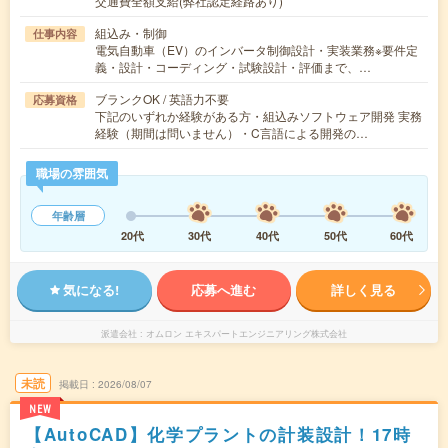
交通費全額支給(弊社認定経路あり)
組込み・制御
仕事内容
電気自動車（EV）のインバータ制御設計・実装業務※要件定
義・設計・コーディング・試験設計・評価まで、…
ブランクOK / 英語力不要
応募資格
下記のいずれか経験がある方・組込みソフトウェア開発 実務
経験（期間は問いません）・C言語による開発の…
職場の雰囲気
年齢層
20代
30代
40代
50代
60代
気になる!
応募へ進む
詳しく見る
派遣会社
オムロン エキスパートエンジニアリング株式会社
未読
掲載日
2026/08/07
NEW
【AutoCAD】化学プラントの計装設計！17時