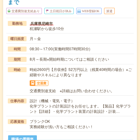
まで
交通費別途支給あり
土日祝日が休み
WEB登録OK
派遣
兵庫県尼崎市
勤務地
杭瀬駅から徒歩10分
月～金
曜日頻度
08:30～17:00(実働時間07時間30分)
時間
8月～長期※開始時期についてはご相談ください
期間
時給2600円【月収例】52万円以上（残業40時間の場合）※ご
時給
経験やスキルにより異なります
交通費
交通費別途支給 ※詳細はお問い合わせください。
設計（機械・電気・電子）
仕事内容
化学プラントの計装設計をお任せします。【製品】化学プラ
ント【詳細】・化学プラント装置の計装設計・計装…
ブランクOK
応募資格
実務経験が浅い方もご相談ください！
職場の雰囲気