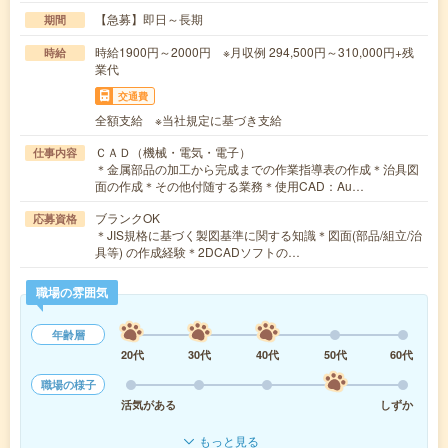
【急募】即日～長期
期間
時給1900円～2000円 ※月収例 294,500円～310,000円+残
時給
業代
交通費
全額支給 ※当社規定に基づき支給
ＣＡＤ（機械・電気・電子）
仕事内容
＊金属部品の加工から完成までの作業指導表の作成＊治具図
面の作成＊その他付随する業務＊使用CAD：Au…
ブランクOK
応募資格
＊JIS規格に基づく製図基準に関する知識＊図面(部品/組立/治
具等) の作成経験＊2DCADソフトの…
職場の雰囲気
年齢層
20代
30代
40代
50代
60代
職場の様子
活気がある
しずか
もっと見る