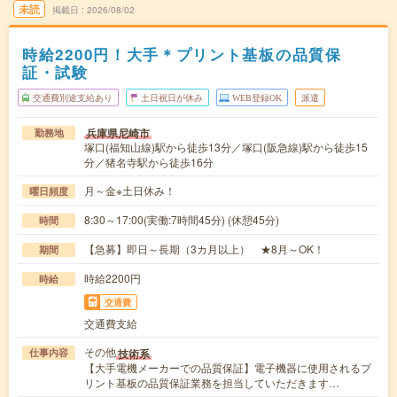
未読
掲載日
2026/08/02
時給2200円！大手＊プリント基板の品質保
証・試験
交通費別途支給あり
土日祝日が休み
WEB登録OK
派遣
兵庫県尼崎市
勤務地
塚口(福知山線)駅から徒歩13分／塚口(阪急線)駅から徒歩15
分／猪名寺駅から徒歩16分
月～金※土日休み！
曜日頻度
8:30～17:00(実働:7時間45分) (休憩45分)
時間
【急募】即日～長期（3カ月以上） ★8月～OK！
期間
時給2200円
時給
交通費
交通費支給
その他
技術系
仕事内容
【大手電機メーカーでの品質保証】電子機器に使用されるプ
リント基板の品質保証業務を担当していただきます…