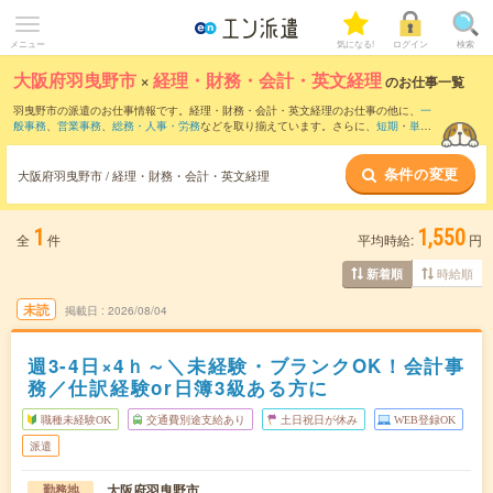
メニュー
気になる!
ログイン
検索
大阪府羽曳野市
×
経理・財務・会計・英文経理
のお仕事一覧
羽曳野市の派遣のお仕事情報です。経理・財務・会計・英文経理のお仕事の他に、
一
般事務
、
営業事務
、
総務・人事・労務
などを取り揃えています。さらに、
短期
・
単発
などの期間や、
職種未経験OK
などのこだわり条件で絞り込んでいただけます。職種辞
典：
経理・財務・会計・英文経理のお仕事とは？とは？
条件の変更
大阪府羽曳野市 / 経理・財務・会計・英文経理
1
1,550
全
件
平均時給:
円
時給順
新着順
未読
掲載日
2026/08/04
週3-4日×4ｈ～＼未経験・ブランクOK！会計事
務／仕訳経験or日簿3級ある方に
職種未経験OK
交通費別途支給あり
土日祝日が休み
WEB登録OK
派遣
大阪府羽曳野市
勤務地