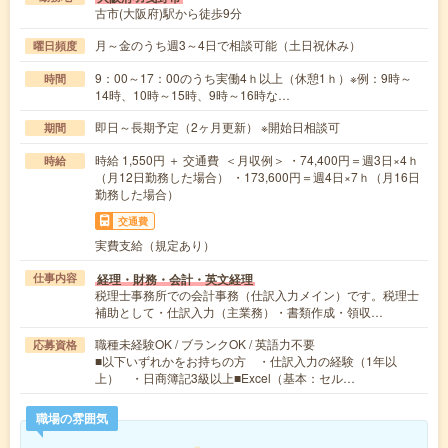
古市(大阪府)駅から徒歩9分
月～金のうち週3～4日で相談可能（土日祝休み）
曜日頻度
9：00～17：00のうち実働4ｈ以上（休憩1ｈ）※例：9時～
時間
14時、10時～15時、9時～16時な…
即日～長期予定（2ヶ月更新） ※開始日相談可
期間
時給 1,550円 ＋ 交通費 ＜月収例＞ ・74,400円＝週3日×4ｈ
時給
（月12日勤務した場合） ・173,600円＝週4日×7ｈ（月16日
勤務した場合）
交通費
実費支給（規定あり）
経理・財務・会計・英文経理
仕事内容
税理士事務所での会計事務（仕訳入力メイン）です。税理士
補助として・仕訳入力（主業務）・書類作成・領収…
職種未経験OK / ブランクOK / 英語力不要
応募資格
■以下いずれかをお持ちの方 ・仕訳入力の経験（1年以
上） ・日商簿記3級以上■Excel（基本：セル…
職場の雰囲気