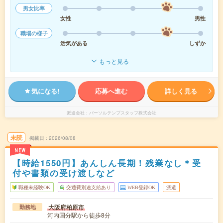
男女比率
女性
男性
職場の様子
活気がある
しずか
もっと見る
気になる!
応募へ進む
詳しく見る
派遣会社
パーソルテンプスタッフ株式会社
未読
掲載日
2026/08/08
NEW
【時給1550円】あんしん長期！残業なし＊受
付や書類の受け渡しなど
職種未経験OK
交通費別途支給あり
WEB登録OK
派遣
大阪府柏原市
勤務地
河内国分駅から徒歩8分