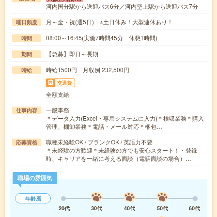
河内国分駅から送迎バス6分／河内堅上駅から送迎バス7分
月～金・祝(週5日) ※土日休み！大型連休あり！
曜日頻度
08:00～16:45(実働7時間45分 休憩1時間)
時間
【急募】即日～長期
期間
時給1500円 月収例 232,500円
時給
交通費
全額支給
一般事務
仕事内容
＊データ入力(Excel・専用システムに入力)＊検収業務＊購入
管理、棚卸業務＊電話・メール対応＊梱包…
職種未経験OK / ブランクOK / 英語力不要
応募資格
＊未経験の方歓迎＊未経験の方でも安心スタート！・登録
時、キャリアを一緒に考える面談（電話面談の場合）…
職場の雰囲気
年齢層
20代
30代
40代
50代
60代