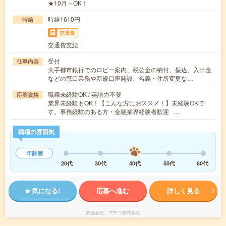
★10月～OK！
時給1610円
時給
交通費
交通費支給
受付
仕事内容
大手都市銀行でのロビー案内、税公金の納付、振込、入出金
などの窓口業務や新規口座開設、名義・住所変更な…
職種未経験OK / 英語力不要
応募資格
業界未経験もOK！【こんな方におススメ！】未経験OKで
す。事務経験のある方・金融業界経験者歓迎 …
職場の雰囲気
年齢層
20代
30代
40代
50代
60代
気になる!
応募へ進む
詳しく見る
派遣会社
アデコ株式会社