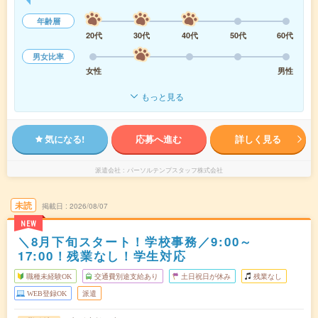
年齢層
20代
30代
40代
50代
60代
男女比率
女性
男性
もっと見る
気になる!
応募へ進む
詳しく見る
派遣会社
パーソルテンプスタッフ株式会社
未読
掲載日
2026/08/07
NEW
＼8月下旬スタート！学校事務／9:00～
17:00！残業なし！学生対応
職種未経験OK
交通費別途支給あり
土日祝日が休み
残業なし
WEB登録OK
派遣