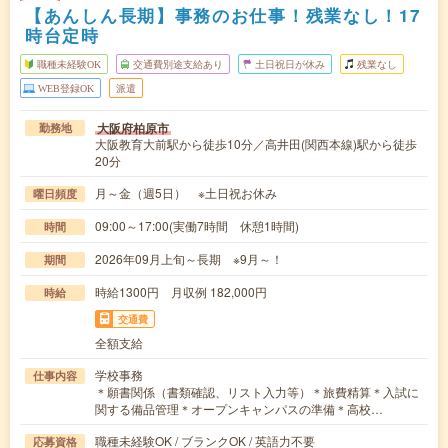
【あんしん長期】事務のお仕事！残業なし！17
時台定時
職種未経験OK
交通費別途支給あり
土日祝日が休み
残業なし
WEB登録OK
派遣
大阪府柏原市
勤務地
大阪教育大前駅から徒歩10分／高井田(関西本線)駅から徒歩
20分
月～金（週5日） ※土日祝お休み
曜日頻度
09:00～17:00(実働7時間 休憩1時間)
時間
2026年09月上旬～長期 ※9月～！
期間
時給1300円 月収例 182,000円
時給
交通費
全額支給
学校事務
仕事内容
＊願書関係（書類確認、リスト入力等）＊旅費精算＊入試に
関する備品管理＊オープンキャンパスの準備＊高校…
職種未経験OK / ブランクOK / 英語力不要
応募資格