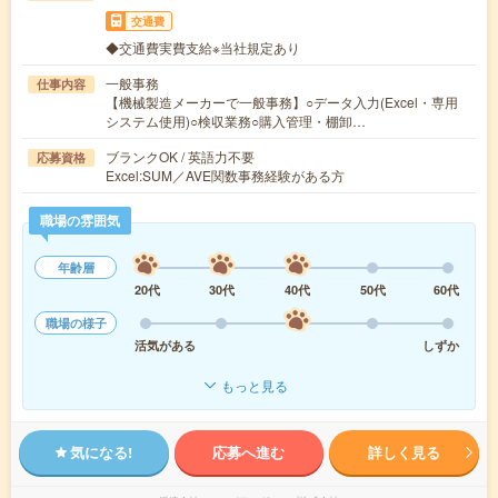
交通費
◆交通費実費支給※当社規定あり
一般事務
仕事内容
【機械製造メーカーで一般事務】○データ入力(Excel・専用
システム使用)○検収業務○購入管理・棚卸…
ブランクOK / 英語力不要
応募資格
Excel:SUM／AVE関数事務経験がある方
職場の雰囲気
年齢層
20代
30代
40代
50代
60代
職場の様子
活気がある
しずか
もっと見る
気になる!
応募へ進む
詳しく見る