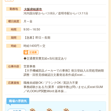
大阪府柏原市
勤務地
河内国分駅からバス8分／道明寺駅からバス11分
月～金
曜日頻度
9:00～16:50
時間
【急募】即日～長期
期間
時給1400円＋交
時給
交通費
◆交通費実費支給※当社規定あり
営業事務
仕事内容
【大手機械部品メーカーでの事務】発注登録入出荷処理納期
調整・回答見積確認注文書発送表作成(Excel…
職種未経験OK / ブランクOK / 英語力不要
応募資格
事務経験がある方(業界・経験年数は問いません)Excel:SUM
／VLOOKUP関数Word:基本操…
職場の雰囲気