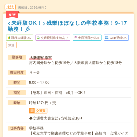
未読
掲載日
2026/08/10
NEW
<未経験OK！>残業ほぼなしの学校事務！9-17
勤務！彡
職種未経験OK
交通費別途支給あり
土日祝日が休み
WEB登録OK
派遣
大阪府柏原市
勤務地
河内国分駅から徒歩16分／大阪教育大前駅から徒歩18分
月～金
曜日頻度
9:00～17:00
時間
【急募】即日～長期 ※8月～OK！
期間
時給1274円＋交
時給
交通費
◆交通費実費支給※当社規定あり
学校事務
仕事内容
【私立大学で願書処理などの学校事務】高校内・会場ガイダ