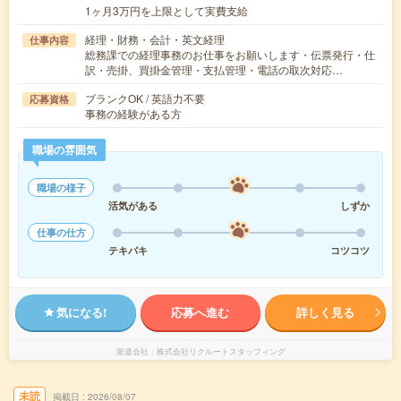
1ヶ月3万円を上限として実費支給
経理・財務・会計・英文経理
仕事内容
総務課での経理事務のお仕事をお願いします・伝票発行・仕
訳・売掛、買掛金管理・支払管理・電話の取次対応…
ブランクOK / 英語力不要
応募資格
事務の経験がある方
職場の雰囲気
職場の様子
活気がある
しずか
仕事の仕方
テキパキ
コツコツ
気になる!
応募へ進む
詳しく見る
派遣会社
株式会社リクルートスタッフィング
未読
掲載日
2026/08/07