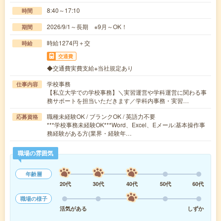
8:40～17:10
時間
2026/9/1～長期 ※9月～OK！
期間
時給1274円＋交
時給
交通費
◆交通費実費支給※当社規定あり
学校事務
仕事内容
【私立大学での学校事務】＼実習運営や学科運営に関わる事
務サポートを担当いただきます／学科内事務・実習…
職種未経験OK / ブランクOK / 英語力不要
応募資格
***学校事務未経験OK***Word、Excel、Eメール:基本操作事
務経験がある方(業界・経験年…
職場の雰囲気
年齢層
20代
30代
40代
50代
60代
職場の様子
活気がある
しずか