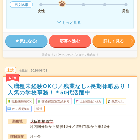
男女比率
女性
男性
もっと見る
気になる!
応募へ進む
詳しく見る
派遣会社
パーソルテンプスタッフ株式会社
未読
掲載日
2026/08/08
NEW
＼職種未経験OK〇／残業なし×長期休暇あり！
人気の学校事務！＊50代活躍中
職種未経験OK
交通費別途支給あり
土日祝日が休み
残業なし
WEB登録OK
派遣
大阪府柏原市
勤務地
河内国分駅から徒歩16分／道明寺駅から車13分
月～金
曜日頻度