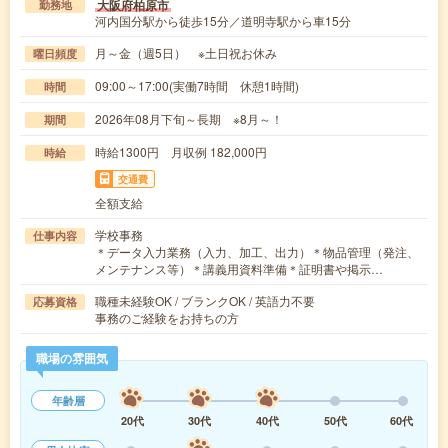
大阪府柏原市
勤務地
河内国分駅から徒歩15分／道明寺駅から車15分
月～金（週5日） ※土日祝お休み
曜日頻度
09:00～17:00(実働7時間 休憩1時間)
時間
2026年08月下旬～長期 ※8月～！
期間
時給1300円 月収例 182,000円
時給
交通費
全額支給
学校事務
仕事内容
＊データ入力業務（入力、加工、出力）＊物品管理（発注、
メンテナンス等）＊講義用資料準備＊証明書や掲示…
職種未経験OK / ブランクOK / 英語力不要
応募資格
事務のご経験をお持ちの方
職場の雰囲気
年齢層
20代
30代
40代
50代
60代