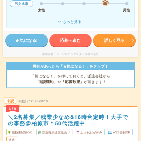
男女比率
女性
男性
もっと見る
気になる!
応募へ進む
詳しく見る
派遣会社
パーソルテンプスタッフ株式会社
興味があったら「★気になる！」をタップ！
「気になる！」を押しておくと、派遣会社から
「面談確約」
や
「応募歓迎」
が届きます！
未読
掲載日
2026/08/10
NEW
＼2名募集／残業少なめ&16時台定時！大手で
の事務@柏原市＊50代活躍中
職種未経験OK
交通費別途支給あり
土日祝日が休み
WEB登録OK
派遣