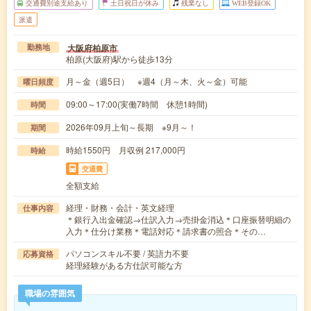
交通費別途支給あり
土日祝日が休み
残業なし
WEB登録OK
派遣
大阪府柏原市
勤務地
柏原(大阪府)駅から徒歩13分
月～金（週5日） ※週4（月～木、火～金）可能
曜日頻度
09:00～17:00(実働7時間 休憩1時間)
時間
2026年09月上旬～長期 ※9月～！
期間
時給1550円 月収例 217,000円
時給
交通費
全額支給
経理・財務・会計・英文経理
仕事内容
＊銀行入出金確認→仕訳入力→売掛金消込＊口座振替明細の
入力＊仕分け業務＊電話対応＊請求書の照合＊その…
パソコンスキル不要 / 英語力不要
応募資格
経理経験がある方仕訳可能な方
職場の雰囲気