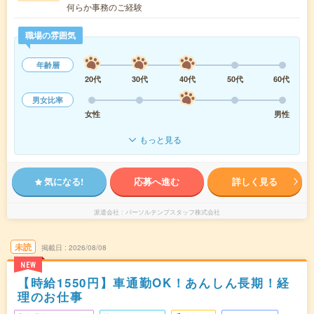
何らか事務のご経験
職場の雰囲気
年齢層
20代
30代
40代
50代
60代
男女比率
女性
男性
もっと見る
気になる!
応募へ進む
詳しく見る
派遣会社
パーソルテンプスタッフ株式会社
未読
掲載日
2026/08/08
NEW
【時給1550円】車通勤OK！あんしん長期！経
理のお仕事