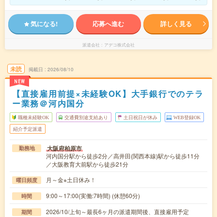
気になる!
応募へ進む
詳しく見る
派遣会社
アデコ株式会社
未読
掲載日
2026/08/10
NEW
【直接雇用前提×未経験OK】大手銀行でのテラ
ー業務＠河内国分
職種未経験OK
交通費別途支給あり
土日祝日が休み
WEB登録OK
紹介予定派遣
大阪府柏原市
勤務地
河内国分駅から徒歩2分／高井田(関西本線)駅から徒歩11分
／大阪教育大前駅から徒歩21分
月～金※土日休み！
曜日頻度
9:00～17:00(実働:7時間) (休憩60分)
時間
2026/10/上旬～最長6ヶ月の派遣期間後、直接雇用予定
期間