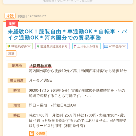
派遣会社
マンパワーグループ株式会社
未読
掲載日
2026/08/07
NEW
未経験OK！服装自由＊車通勤OK＊自転車・バ
イク通勤OK＊河内国分での貿易事務
職種未経験OK
交通費別途支給あり
土日祝日が休み
WEB登録OK
派遣
大阪府柏原市
勤務地
河内国分駅から徒歩10分／高井田(関西本線)駅から徒歩15分
月～金／週5日
曜日頻度
09:00-17:15（休憩45分）実働7時間30分勤務時間を下記の
時間
範囲で調整することも可能です。・…
即日～長期 ※開始日相談OK
期間
時給1700円 月収例 25万円 時給1700円×実働7h30m×週5
時給
日×4週 ※月収例を保証するものではありません。※給与即受
取りサービス利用可（利用条件有）
交通費