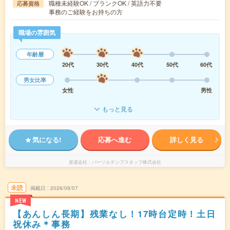
職種未経験OK / ブランクOK / 英語力不要
応募資格
事務のご経験をお持ちの方
職場の雰囲気
年齢層
20代
30代
40代
50代
60代
男女比率
女性
男性
もっと見る
気になる!
応募へ進む
詳しく見る
派遣会社
パーソルテンプスタッフ株式会社
未読
掲載日
2026/08/07
NEW
【あんしん長期】残業なし！17時台定時！土日
祝休み＊事務