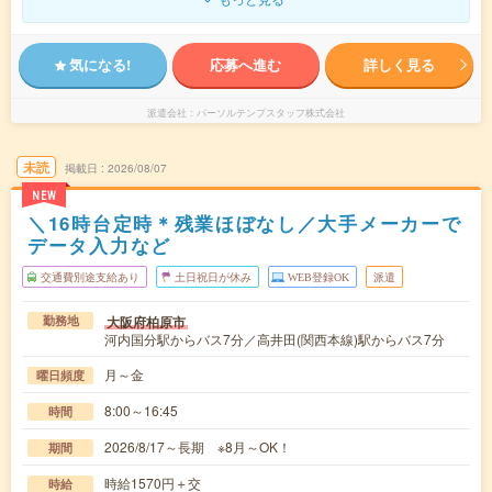
気になる!
応募へ進む
詳しく見る
派遣会社
パーソルテンプスタッフ株式会社
未読
掲載日
2026/08/07
NEW
＼16時台定時＊残業ほぼなし／大手メーカーで
データ入力など
交通費別途支給あり
土日祝日が休み
WEB登録OK
派遣
大阪府柏原市
勤務地
河内国分駅からバス7分／高井田(関西本線)駅からバス7分
月～金
曜日頻度
8:00～16:45
時間
2026/8/17～長期 ※8月～OK！
期間
時給1570円＋交
時給