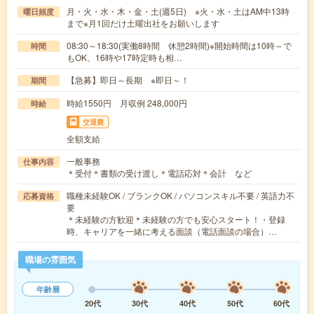
月・火・水・木・金・土(週5日) ※火・水・土はAM中13時
曜日頻度
まで※月1回だけ土曜出社をお願いします
08:30～18:30(実働8時間 休憩2時間)※開始時間は10時～で
時間
もOK、16時や17時定時も相…
【急募】即日～長期 ※即日～！
期間
時給1550円 月収例 248,000円
時給
交通費
全額支給
一般事務
仕事内容
＊受付＊書類の受け渡し＊電話応対＊会計 など
職種未経験OK / ブランクOK / パソコンスキル不要 / 英語力不
応募資格
要
＊未経験の方歓迎＊未経験の方でも安心スタート！・登録
時、キャリアを一緒に考える面談（電話面談の場合）…
職場の雰囲気
年齢層
20代
30代
40代
50代
60代