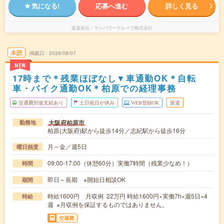
気になる!
応募へ進む
詳しく見る
派遣会社
マンパワーグループ株式会社
未読
掲載日
2026/08/07
NEW
17時まで＊残業ほぼなし▼車通勤OK＊自転
車・バイク通勤OK＊柏原での経理事務
交通費別途支給あり
土日祝日が休み
WEB登録OK
派遣
大阪府柏原市
勤務地
柏原(大阪府)駅から徒歩14分／志紀駅から徒歩16分
月～金／週5日
曜日頻度
09:00-17:00（休憩60分）実働7時間（残業少なめ！）
時間
即日～長期 ※開始日相談OK
期間
時給1600円 月収例 22万円 時給1600円×実働7h×週5日×4
時給
週 ※月収例を保証するものではありません。
交通費