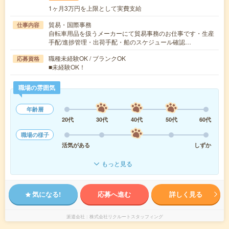
1ヶ月3万円を上限として実費支給
貿易・国際事務
仕事内容
自転車用品を扱うメーカーにて貿易事務のお仕事です・生産
手配/進捗管理・出荷手配・船のスケジュール確認…
職種未経験OK / ブランクOK
応募資格
■未経験OK！
職場の雰囲気
年齢層
20代
30代
40代
50代
60代
職場の様子
活気がある
しずか
もっと見る
気になる!
応募へ進む
詳しく見る
派遣会社
株式会社リクルートスタッフィング