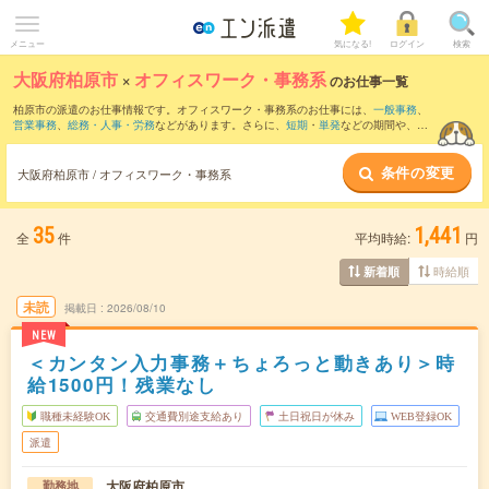
メニュー
気になる!
ログイン
検索
大阪府柏原市
×
オフィスワーク・事務系
のお仕事一覧
柏原市の派遣のお仕事情報です。オフィスワーク・事務系のお仕事には、
一般事務
、
営業事務
、
総務・人事・労務
などがあります。さらに、
短期
・
単発
などの期間や、
職
種未経験OK
などのこだわり条件で絞り込んでいただけます。
条件の変更
大阪府柏原市 / オフィスワーク・事務系
35
1,441
全
件
平均時給:
円
時給順
新着順
未読
掲載日
2026/08/10
NEW
＜カンタン入力事務＋ちょろっと動きあり＞時
給1500円！残業なし
職種未経験OK
交通費別途支給あり
土日祝日が休み
WEB登録OK
派遣
大阪府柏原市
勤務地