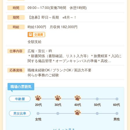
09:00～17:00(実働7時間 休憩1時間)
時間
【急募】即日～長期 ※8月～！
期間
時給1300円 月収例 182,000円
時給
交通費
全額支給
広報・宣伝・IR
仕事内容
＊願書関係（書類確認、リスト入力等）＊旅費精算＊入試に
関する備品管理＊オープンキャンパスの準備＊高校…
職種未経験OK / ブランクOK / 英語力不要
応募資格
何らか事務のご経験
職場の雰囲気
年齢層
20代
30代
40代
50代
60代
男女比率
女性
男性
もっと見る