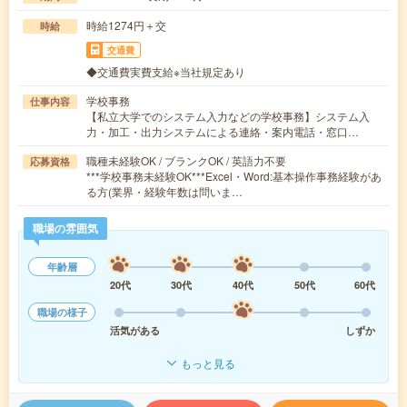
時給1274円＋交
時給
交通費
◆交通費実費支給※当社規定あり
学校事務
仕事内容
【私立大学でのシステム入力などの学校事務】システム入
力・加工・出力システムによる連絡・案内電話・窓口…
職種未経験OK / ブランクOK / 英語力不要
応募資格
***学校事務未経験OK***Excel・Word:基本操作事務経験があ
る方(業界・経験年数は問いま…
職場の雰囲気
年齢層
20代
30代
40代
50代
60代
職場の様子
活気がある
しずか
もっと見る