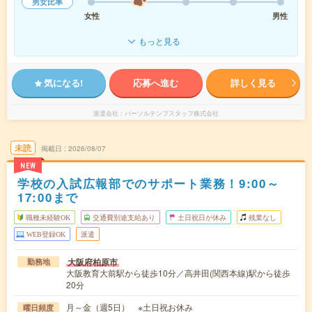
男女比率
女性
男性
もっと見る
気になる!
応募へ進む
詳しく見る
派遣会社
パーソルテンプスタッフ株式会社
未読
掲載日
2026/08/07
NEW
学校の入試広報部でのサポート業務！9:00～
17:00まで
職種未経験OK
交通費別途支給あり
土日祝日が休み
残業なし
WEB登録OK
派遣
大阪府柏原市
勤務地
大阪教育大前駅から徒歩10分／高井田(関西本線)駅から徒歩
20分
月～金（週5日） ※土日祝お休み
曜日頻度