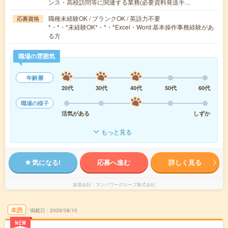
ンス・高校訪問等に関連する業務(必要資料発送手…
職種未経験OK / ブランクOK / 英語力不要
応募資格
*・*・*未経験OK*・*・*Excel・Word:基本操作事務経験があ
る方
職場の雰囲気
年齢層
20代
30代
40代
50代
60代
職場の様子
活気がある
しずか
もっと見る
気になる!
応募へ進む
詳しく見る
派遣会社
マンパワーグループ株式会社
未読
掲載日
2026/08/10
NEW