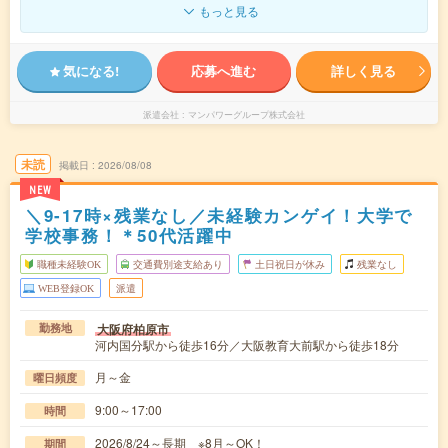
もっと見る
気になる!
応募へ進む
詳しく見る
派遣会社
マンパワーグループ株式会社
未読
掲載日
2026/08/08
NEW
＼9-17時×残業なし／未経験カンゲイ！大学で
学校事務！＊50代活躍中
職種未経験OK
交通費別途支給あり
土日祝日が休み
残業なし
WEB登録OK
派遣
大阪府柏原市
勤務地
河内国分駅から徒歩16分／大阪教育大前駅から徒歩18分
月～金
曜日頻度
9:00～17:00
時間
2026/8/24～長期 ※8月～OK！
期間