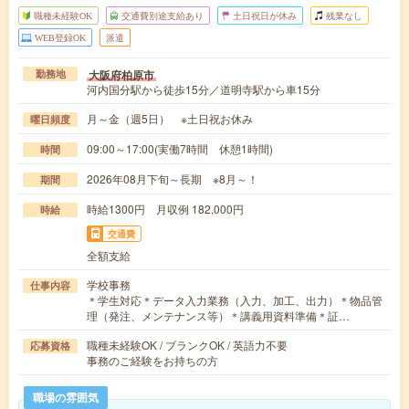
職種未経験OK
交通費別途支給あり
土日祝日が休み
残業なし
WEB登録OK
派遣
大阪府柏原市
勤務地
河内国分駅から徒歩15分／道明寺駅から車15分
月～金（週5日） ※土日祝お休み
曜日頻度
09:00～17:00(実働7時間 休憩1時間)
時間
2026年08月下旬～長期 ※8月～！
期間
時給1300円 月収例 182,000円
時給
交通費
全額支給
学校事務
仕事内容
＊学生対応＊データ入力業務（入力、加工、出力）＊物品管
理（発注、メンテナンス等）＊講義用資料準備＊証…
職種未経験OK / ブランクOK / 英語力不要
応募資格
事務のご経験をお持ちの方
職場の雰囲気