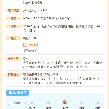
駅から徒歩9分
月～金※土日休み！
曜日頻度
9:00～17:00(実働:7時間) (休憩60分)
時間
2026/9/上旬～最長6ヶ月の派遣期間後、直接雇用予定 ★9
期間
月～OK！
時給1610円
時給
交通費
交通費支給
受付
仕事内容
大手都市銀行でのロビー案内、税公金の納付、振込、入出金
などの窓口業務や新規口座開設、名義・住所変更な…
職種未経験OK / 英語力不要
応募資格
業界未経験もOK！【こんな方におススメ！】未経験OKで
す。事務経験のある方・金融業界経験者歓迎 …
職場の雰囲気
年齢層
20代
30代
40代
50代
60代