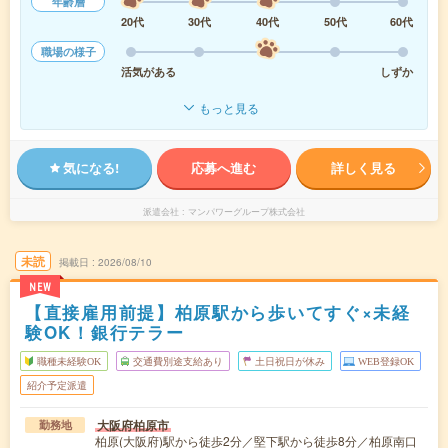
年齢層
20代
30代
40代
50代
60代
職場の様子
活気がある
しずか
もっと見る
気になる!
応募へ進む
詳しく見る
派遣会社
マンパワーグループ株式会社
未読
掲載日
2026/08/10
NEW
【直接雇用前提】柏原駅から歩いてすぐ×未経
験OK！銀行テラー
職種未経験OK
交通費別途支給あり
土日祝日が休み
WEB登録OK
紹介予定派遣
大阪府柏原市
勤務地
柏原(大阪府)駅から徒歩2分／堅下駅から徒歩8分／柏原南口