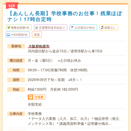
NEW
【あんしん長期】学校事務のお仕事！残業ほぼ
ナシ！17時台定時
職種未経験OK
交通費別途支給あり
土日祝日が休み
残業なし
WEB登録OK
派遣
大阪府柏原市
勤務地
河内国分駅から徒歩15分／道明寺駅から車15分
月～金（週5日） ※土日祝お休み
曜日頻度
09:00～17:00(実働7時間 休憩1時間)
時間
2026年09月下旬～長期 ※9月～！
期間
時給1300円 月収例 182,000円
時給
交通費
全額支給
学校事務
仕事内容
＊データ入力業務（入力、加工、出力）＊物品管理（発注、
メンテナンス等）＊講義用資料準備＊証明書や掲示…