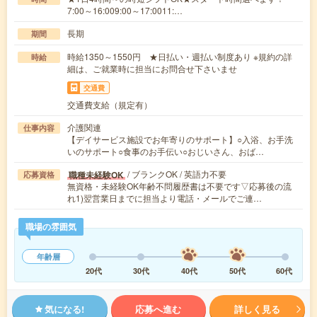
7:00～16:009:00～17:0011:…
長期
期間
時給1350～1550円 ★日払い・週払い制度あり ※規約の詳
時給
細は、ご就業時に担当にお問合せ下さいませ
交通費
交通費支給（規定有）
介護関連
仕事内容
【デイサービス施設でお年寄りのサポート】○入浴、お手洗
いのサポート○食事のお手伝い○おじいさん、おば…
/ ブランクOK / 英語力不要
職種未経験OK
応募資格
無資格・未経験OK年齢不問履歴書は不要です▽応募後の流
れ1)翌営業日までに担当より電話・メールでご連…
職場の雰囲気
年齢層
20代
30代
40代
50代
60代
気になる!
応募へ進む
詳しく見る