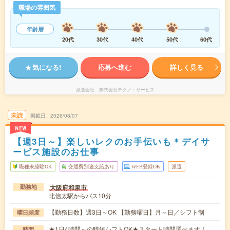
職場の雰囲気
年齢層
20代
30代
40代
50代
60代
気になる!
応募へ進む
詳しく見る
派遣会社
株式会社テクノ・サービス
未読
掲載日
2026/08/07
NEW
【週3日～】楽しいレクのお手伝いも＊デイサ
ービス施設のお仕事
職種未経験OK
交通費別途支給あり
WEB登録OK
派遣
大阪府和泉市
勤務地
北信太駅からバス10分
【勤務日数】週3日～OK 【勤務曜日】月～日／シフト制
曜日頻度
★1日4時間～の時短シフトOK★スタート時間選べます！
時間