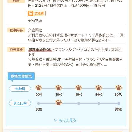
無資格の方：時給1400円～1750円 / 介護福祉士：時給1700
時給
円～2125円 / 初任者以上：時給1500円～1875円
交通費
全額支給
介護関連
仕事内容
／利用者の方の日常生活をサポート！＼▽具体的には…・買
い物や散歩に付き添ったり・折り紙や体操などのレ…
/ ブランクOK / パソコンスキル不要 / 英語力
職種未経験OK
応募資格
不要
＼無資格＊未経験OK／★年齢不問・ブランクOK★履歴書不
要・来社不要（電話登録OK）★社会保険完備＼…
職場の雰囲気
年齢層
20代
30代
40代
50代
60代
男女比率
女性
男性
もっと見る