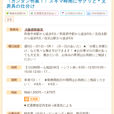
〈カンタン作業！〉スキマ時間にサクッと＊文
房具の仕分け
職種未経験OK
交通費別途支給あり
土日祝日が休み
WEB登録OK
派遣
大阪府和泉市
勤務地
和泉中央駅から徒歩5分／和泉府中駅から徒歩5分／北信太駅
から徒歩5分／信太山駅から徒歩5分
週0日～/月1日～OK！ （月～日のあいだ） ★「火曜と木曜だ
曜日頻度
け」など色々な働き方ができます！ ★お仕事ゼロの週があっ
ても大丈夫。 働きたい日、お休みの希望はお気軽にご相談く
ださい！
【1日3時間～も相談OK!】＜シフト例＞9:00～12:0010:00～
時間
15:00 12:00～17…
単発1日～！ ★勤務開始日や期間はお気軽にご相談くださ
期間
い！ ＃8月～ ＃9月～
時給1,500円～1,875円
時給
交通費
■ 交通費規定内支給 ※派遣先による
軽作業（仕分け・ピッキング・検品、商品管理）
仕事内容