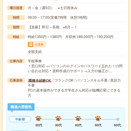
月～金（週5日） ※土日祝休み
曜日頻度
09:00～17:00(実働7時間 休憩1時間)
時間
【急募】即日～長期 ※8月～！
期間
時給1350円～1380円 月収例 189,000円～193,200円
時給
交通費
全額支給
学校事務
仕事内容
＊窓口対応→パソコンのログインやパスワード忘れた！の問
い合わせ対応＊資料作成のサポート→入力や修正が…
/ ブランクOK / パソコンスキル不要 / 英語力
職種未経験OK
応募資格
不要
PCの基本操作ができる方学生さん対応が臨機応変にできる
方
職場の雰囲気
年齢層
20代
30代
40代
50代
60代