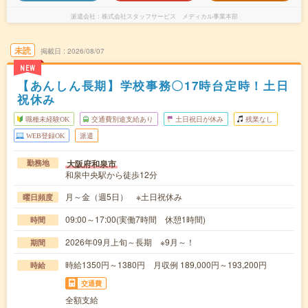
派遣会社
株式会社スタッフサービス メディカル事業本部
未読
掲載日
2026/08/07
NEW
【あんしん長期】学校事務〇17時台定時！土日
祝休み
職種未経験OK
交通費別途支給あり
土日祝日が休み
残業なし
WEB登録OK
派遣
大阪府和泉市
勤務地
和泉中央駅から徒歩12分
月～金（週5日） ※土日祝休み
曜日頻度
09:00～17:00(実働7時間 休憩1時間)
時間
2026年09月上旬～長期 ※9月～！
期間
時給1350円～1380円 月収例 189,000円～193,200円
時給
交通費
全額支給