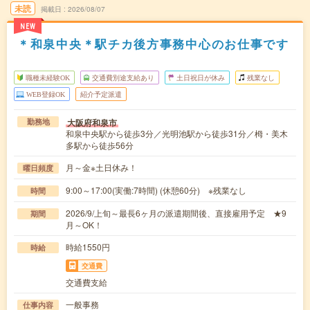
未読
掲載日
2026/08/07
NEW
＊和泉中央＊駅チカ後方事務中心のお仕事です
職種未経験OK
交通費別途支給あり
土日祝日が休み
残業なし
WEB登録OK
紹介予定派遣
大阪府和泉市
勤務地
和泉中央駅から徒歩3分／光明池駅から徒歩31分／栂・美木
多駅から徒歩56分
月～金※土日休み！
曜日頻度
9:00～17:00(実働:7時間) (休憩60分) ※残業なし
時間
2026/9/上旬～最長6ヶ月の派遣期間後、直接雇用予定 ★9
期間
月～OK！
時給1550円
時給
交通費
交通費支給
一般事務
仕事内容