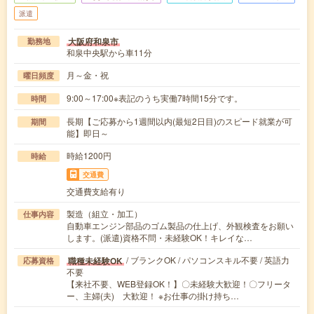
派遣
大阪府和泉市
勤務地
和泉中央駅から車11分
月～金・祝
曜日頻度
9:00～17:00※表記のうち実働7時間15分です。
時間
長期【ご応募から1週間以内(最短2日目)のスピード就業が可
期間
能】即日～
時給1200円
時給
交通費
交通費支給有り
製造（組立・加工）
仕事内容
自動車エンジン部品のゴム製品の仕上げ、外観検査をお願い
します。(派遣)資格不問・未経験OK！キレイな…
/ ブランクOK / パソコンスキル不要 / 英語力
職種未経験OK
応募資格
不要
【来社不要、WEB登録OK！】〇未経験大歓迎！〇フリータ
ー、主婦(夫) 大歓迎！ ※お仕事の掛け持ち…