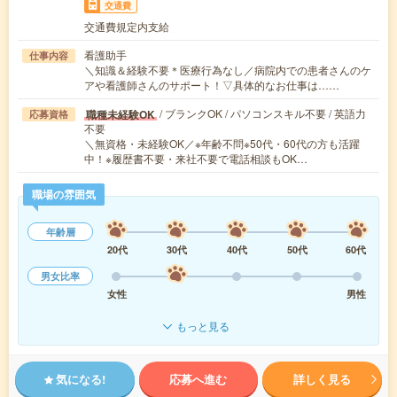
交通費
交通費規定内支給
看護助手
仕事内容
＼知識＆経験不要＊医療行為なし／病院内での患者さんのケ
アや看護師さんのサポート！▽具体的なお仕事は……
/ ブランクOK / パソコンスキル不要 / 英語力
職種未経験OK
応募資格
不要
＼無資格・未経験OK／※年齢不問※50代・60代の方も活躍
中！※履歴書不要・来社不要で電話相談もOK…
職場の雰囲気
年齢層
20代
30代
40代
50代
60代
男女比率
女性
男性
もっと見る
気になる!
応募へ進む
詳しく見る