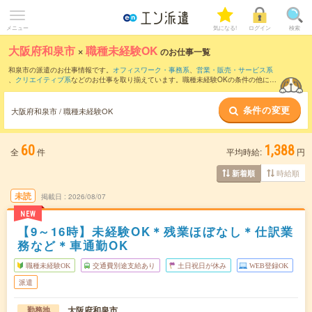
メニュー
気になる!
ログイン
検索
大阪府和泉市
×
職種未経験OK
のお仕事一覧
和泉市の派遣のお仕事情報です。
オフィスワーク・事務系
、
営業・販売・サービス系
、
クリエイティブ系
などのお仕事を取り揃えています。職種未経験OKの条件の他に、
交通費別途支給あり
、
友だちと一緒の応募OK
、
週4日勤務
などのこだわり条件も取り
揃えています。
条件の変更
大阪府和泉市 / 職種未経験OK
60
1,388
全
件
平均時給:
円
時給順
新着順
未読
掲載日
2026/08/07
NEW
【9～16時】未経験OK＊残業ほぼなし＊仕訳業
務など＊車通勤OK
職種未経験OK
交通費別途支給あり
土日祝日が休み
WEB登録OK
派遣
大阪府和泉市
勤務地