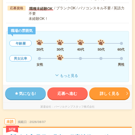
/ ブランクOK / パソコンスキル不要 / 英語力
職種未経験OK
応募資格
不要
未経験OK！
職場の雰囲気
年齢層
20代
30代
40代
50代
60代
男女比率
女性
男性
もっと見る
気になる!
応募へ進む
詳しく見る
派遣会社
パーソルテンプスタッフ株式会社
未読
掲載日
2026/08/07
NEW