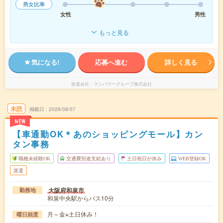
男女比率
女性
男性
もっと見る
気になる!
応募へ進む
詳しく見る
派遣会社
マンパワーグループ株式会社
未読
掲載日
2026/08/07
NEW
【車通勤OK＊あのショッピングモール】カン
タン事務
職種未経験OK
交通費別途支給あり
土日祝日が休み
WEB登録OK
派遣
大阪府和泉市
勤務地
和泉中央駅からバス10分
月～金※土日休み！
曜日頻度