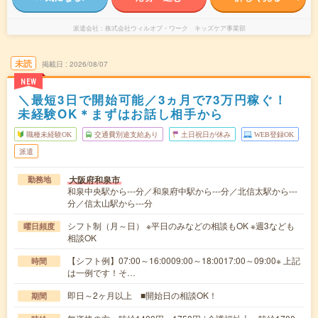
派遣会社
株式会社ウィルオブ・ワーク キッズケア事業部
未読
掲載日
2026/08/07
NEW
＼最短3日で開始可能／3ヵ月で73万円稼ぐ！
未経験OK＊まずはお話し相手から
職種未経験OK
交通費別途支給あり
土日祝日が休み
WEB登録OK
派遣
大阪府和泉市
勤務地
和泉中央駅から---分／和泉府中駅から---分／北信太駅から---
分／信太山駅から---分
シフト制（月～日） ※平日のみなどの相談もOK ※週3なども
曜日頻度
相談OK
【シフト例】07:00～16:0009:00～18:0017:00～09:00※ 上記
時間
は一例です！そ…
即日～2ヶ月以上 ■開始日の相談OK！
期間