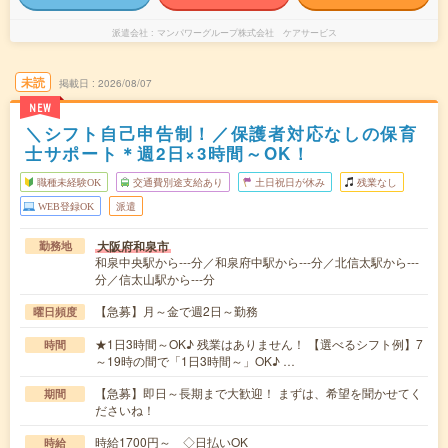
派遣会社
マンパワーグループ株式会社 ケアサービス
未読
掲載日
2026/08/07
NEW
＼シフト自己申告制！／保護者対応なしの保育
士サポート＊週2日×3時間～OK！
職種未経験OK
交通費別途支給あり
土日祝日が休み
残業なし
WEB登録OK
派遣
大阪府和泉市
勤務地
和泉中央駅から---分／和泉府中駅から---分／北信太駅から---
分／信太山駅から---分
【急募】月～金で週2日～勤務
曜日頻度
★1日3時間～OK♪ 残業はありません！ 【選べるシフト例】7
時間
～19時の間で「1日3時間～」OK♪ …
【急募】即日～長期まで大歓迎！ まずは、希望を聞かせてく
期間
ださいね！
時給1700円～ ◇日払いOK
時給