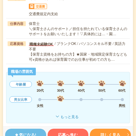
交通費
交通費規定内支給
保育士
仕事内容
＼保育士さんのサポート／担任を持たれている保育士さんの
サポートをお願いいたします！▽具体的には…・園…
/ ブランクOK / パソコンスキル不要 / 英語力
職種未経験OK
応募資格
不要
【保育士資格をお持ちの方】★国家・地域限定保育士なども
可※資格があれば保育園でのお仕事が初めての方も…
職場の雰囲気
年齢層
20代
30代
40代
50代
60代
男女比率
女性
男性
もっと見る
気になる!
応募へ進む
詳しく見る