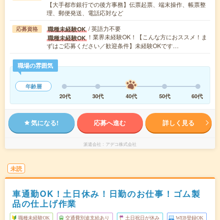
【大手都市銀行での後方事務】伝票起票、端末操作、帳票整
理、郵便発送、電話応対など
/ 英語力不要
職種未経験OK
応募資格
！業界未経験OK！【こんな方におススメ！ま
職種未経験OK
ずはご応募ください／歓迎条件】未経験OKです…
職場の雰囲気
年齢層
20代
30代
40代
50代
60代
気になる!
応募へ進む
詳しく見る
派遣会社
アデコ株式会社
未読
車通勤OK！土日休み！日勤のお仕事！ゴム製
品の仕上げ作業
職種未経験OK
交通費別途支給あり
土日祝日が休み
WEB登録OK