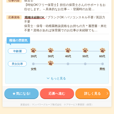
保育士
仕事内容
【時短OK!フリー保育士】担任の保育士さんのサポートをお
任せします。～具体的なお仕事～・登園時のお迎…
/ ブランクOK / パソコンスキル不要 / 英語力
職種未経験OK
応募資格
不要
保育士・保母・幼稚園教諭資格をお持ちの方＊履歴書・来社
不要＊資格があれば保育園でのお仕事が未経験でも…
職場の雰囲気
年齢層
20代
30代
40代
50代
60代
男女比率
女性
男性
もっと見る
気になる!
応募へ進む
詳しく見る
派遣会社
マンパワーグループ株式会社 ケアサービス事業部（保育）