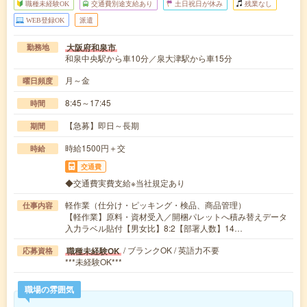
職種未経験OK
交通費別途支給あり
土日祝日が休み
残業なし
WEB登録OK
派遣
大阪府和泉市
勤務地
和泉中央駅から車10分／泉大津駅から車15分
月～金
曜日頻度
8:45～17:45
時間
【急募】即日～長期
期間
時給1500円＋交
時給
交通費
◆交通費実費支給※当社規定あり
軽作業（仕分け・ピッキング・検品、商品管理）
仕事内容
【軽作業】原料・資材受入／開梱パレットへ積み替えデータ
入力ラベル貼付【男女比】8:2【部署人数】14…
/ ブランクOK / 英語力不要
職種未経験OK
応募資格
***未経験OK***
職場の雰囲気