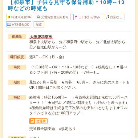
【和泉市】子供を見守る保育補助＊10時～13
時などの時短も
職種未経験OK
交通費別途支給あり
土日祝日が休み
残業なし
WEB登録OK
派遣
大阪府和泉市
勤務地
和泉中央駅から---分／和泉府中駅から---分／北信太駅から---
分／信太山駅から---分
週3日～OK（月～金）
曜日頻度
〈1日3時間～OK！＊10～13時など！〉※残業なし！▼選べ
時間
るシフト例（7時～20時の間）・7時～1…
最短2ヶ月～長期 ★急募 ★8月～、さらに先のスタートも
期間
OK！開始日ご相談ください。
経験者：時給1650円～ （有資格未経験は時給1550円～ス
時給
タート！）★日払い／週払い制度あり（月払いも選べます）
※稼働開始時は手続き完了次第のお支払いとなります★フル
タイムできる方は100円アップ！
交通費
交通費全額支給 ※規定あり