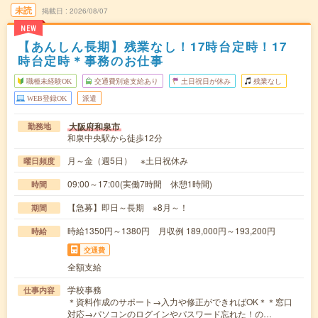
未読
掲載日
2026/08/07
NEW
【あんしん長期】残業なし！17時台定時！17
時台定時＊事務のお仕事
職種未経験OK
交通費別途支給あり
土日祝日が休み
残業なし
WEB登録OK
派遣
大阪府和泉市
勤務地
和泉中央駅から徒歩12分
月～金（週5日） ※土日祝休み
曜日頻度
09:00～17:00(実働7時間 休憩1時間)
時間
【急募】即日～長期 ※8月～！
期間
時給1350円～1380円 月収例 189,000円～193,200円
時給
交通費
全額支給
学校事務
仕事内容
＊資料作成のサポート→入力や修正ができればOK＊＊窓口
対応→パソコンのログインやパスワード忘れた！の…