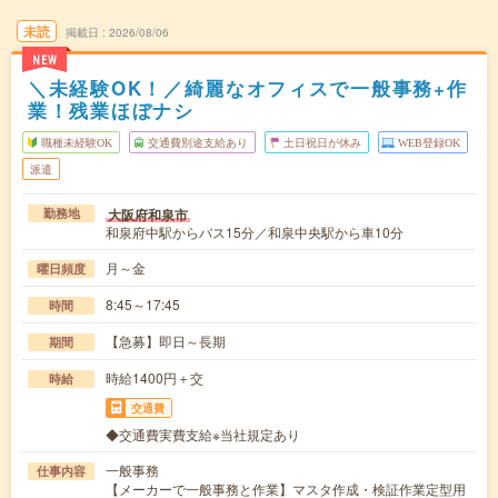
未読
掲載日
2026/08/06
NEW
＼未経験OK！／綺麗なオフィスで一般事務+作
業！残業ほぼナシ
職種未経験OK
交通費別途支給あり
土日祝日が休み
WEB登録OK
派遣
大阪府和泉市
勤務地
和泉府中駅からバス15分／和泉中央駅から車10分
月～金
曜日頻度
8:45～17:45
時間
【急募】即日～長期
期間
時給1400円＋交
時給
交通費
◆交通費実費支給※当社規定あり
一般事務
仕事内容
【メーカーで一般事務と作業】マスタ作成・検証作業定型用