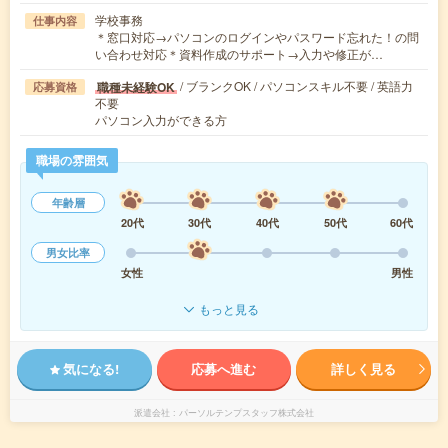
学校事務
仕事内容
＊窓口対応→パソコンのログインやパスワード忘れた！の問
い合わせ対応＊資料作成のサポート→入力や修正が…
/ ブランクOK / パソコンスキル不要 / 英語力
職種未経験OK
応募資格
不要
パソコン入力ができる方
職場の雰囲気
年齢層
20代
30代
40代
50代
60代
男女比率
女性
男性
もっと見る
気になる!
応募へ進む
詳しく見る
派遣会社
パーソルテンプスタッフ株式会社