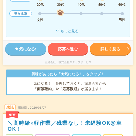
20代
30代
40代
50代
60代
男女比率
女性
男性
もっと見る
気になる!
応募へ進む
詳しく見る
派遣会社
株式会社スタッフサービス
興味があったら「★気になる！」をタップ！
「気になる！」を押しておくと、派遣会社から
「面談確約」
や
「応募歓迎」
が届きます！
未読
掲載日
2026/08/07
NEW
＼高時給×軽作業／残業なし！未経験OK@車
OK！