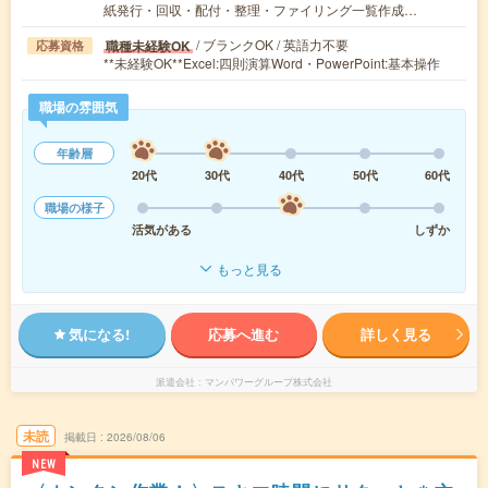
紙発行・回収・配付・整理・ファイリング一覧作成…
/ ブランクOK / 英語力不要
職種未経験OK
応募資格
**未経験OK**Excel:四則演算Word・PowerPoint:基本操作
職場の雰囲気
年齢層
20代
30代
40代
50代
60代
職場の様子
活気がある
しずか
もっと見る
気になる!
応募へ進む
詳しく見る
派遣会社
マンパワーグループ株式会社
未読
掲載日
2026/08/06
NEW