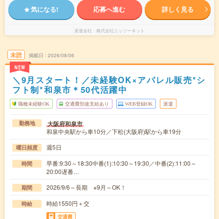
気になる!
応募へ進む
詳しく見る
派遣会社
株式会社ニッソーネット
未読
掲載日
2026/08/06
NEW
＼9月スタート！／未経験OK×アパレル販売*シ
フト制*和泉市＊50代活躍中
職種未経験OK
交通費別途支給あり
WEB登録OK
派遣
大阪府和泉市
勤務地
和泉中央駅から車10分／下松(大阪府)駅から車19分
週5日
曜日頻度
早番:9:30～18:30中番(1):10:30～19:30／中番(2):11:00～
時間
20:00遅番…
2026/9/6～長期 ※9月～OK！
期間
時給1550円＋交
時給
交通費