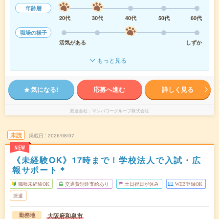
年齢層
20代
30代
40代
50代
60代
職場の様子
活気がある
しずか
もっと見る
気になる!
応募へ進む
詳しく見る
派遣会社
マンパワーグループ株式会社
未読
掲載日
2026/08/07
NEW
《未経験OK》17時まで！学校法人で入試・広
報サポート＊
職種未経験OK
交通費別途支給あり
土日祝日が休み
WEB登録OK
派遣
大阪府和泉市
勤務地