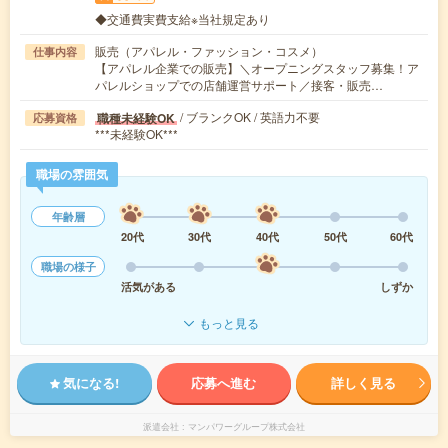
◆交通費実費支給※当社規定あり
販売（アパレル・ファッション・コスメ）
仕事内容
【アパレル企業での販売】＼オープニングスタッフ募集！ア
パレルショップでの店舗運営サポート／接客・販売…
/ ブランクOK / 英語力不要
職種未経験OK
応募資格
***未経験OK***
職場の雰囲気
年齢層
20代
30代
40代
50代
60代
職場の様子
活気がある
しずか
もっと見る
気になる!
応募へ進む
詳しく見る
派遣会社
マンパワーグループ株式会社