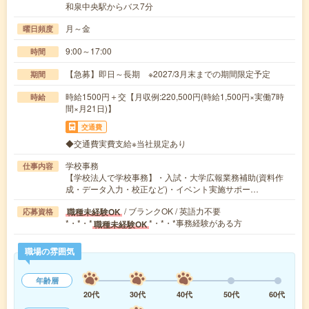
和泉中央駅からバス7分
月～金
曜日頻度
9:00～17:00
時間
【急募】即日～長期 ※2027/3月末までの期間限定予定
期間
時給1500円＋交【月収例:220,500円(時給1,500円×実働7時
時給
間×月21日)】
交通費
◆交通費実費支給※当社規定あり
学校事務
仕事内容
【学校法人で学校事務】・入試・大学広報業務補助(資料作
成・データ入力・校正など)・イベント実施サポー…
/ ブランクOK / 英語力不要
職種未経験OK
応募資格
*・*・*
*・*・*事務経験がある方
職種未経験OK
職場の雰囲気
年齢層
20代
30代
40代
50代
60代