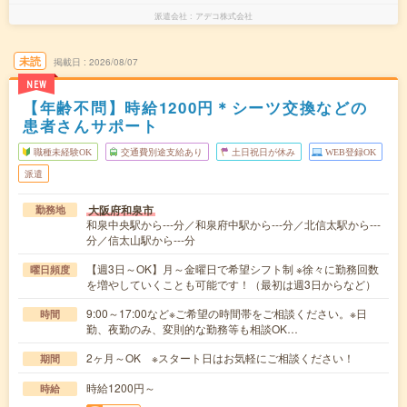
派遣会社
アデコ株式会社
未読
掲載日
2026/08/07
NEW
【年齢不問】時給1200円＊シーツ交換などの
患者さんサポート
職種未経験OK
交通費別途支給あり
土日祝日が休み
WEB登録OK
派遣
大阪府和泉市
勤務地
和泉中央駅から---分／和泉府中駅から---分／北信太駅から---
分／信太山駅から---分
【週3日～OK】月～金曜日で希望シフト制 ※徐々に勤務回数
曜日頻度
を増やしていくことも可能です！（最初は週3日からなど）
9:00～17:00など※ご希望の時間帯をご相談ください。※日
時間
勤、夜勤のみ、変則的な勤務等も相談OK…
2ヶ月～OK ※スタート日はお気軽にご相談ください！
期間
時給1200円～
時給