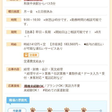
和泉中央駅からバス5分
月～金 ※土日祝休み
曜日頻度
9:00～16:00 ※休憩は45分です。※勤務時間の相談可能で
時間
す。
【急募】即日～長期 ※開始日はご相談可能です！ ※8月
期間
～！
時給1412円＋交 【月収例】183,560円～ ■給与の前払い
時給
が可能な速払いサービスあり
交通費
交通費支給あり
経理・財務・会計・英文経理
仕事内容
＊経理サポート業務＊仕訳業務＊書類作成＊データ入力＊受
付・来客対応＊電話応対など
/ ブランクOK / 英語力不要
職種未経験OK
応募資格
未経験OK！ #初めての派遣歓迎
職場の雰囲気
年齢層