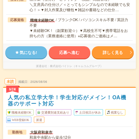
＼文房具の仕分け／＜とってもシンプルなので未経験でも安
心！＞▼封入作業及び梱包▼雑誌や書籍などの仕分…
/ ブランクOK / パソコンスキル不要 / 英語力
職種未経験OK
応募資格
不要
▼未経験OK！（副業歓迎☆）▼高校生不可▼携帯電話をお
持ちの方（業務連絡に使用）※応募後のご連絡はメ…
気になる!
応募へ進む
詳しく見る
派遣会社
株式会社バイトレ（キャムコムグループ）
未読
掲載日
2026/08/06
NEW
人気の私立学大学！学生対応がメイン！OA機
器のサポート対応
職種未経験OK
交通費別途支給あり
土日祝日が休み
残業なし
WEB登録OK
派遣
大阪府和泉市
勤務地
和泉中央駅から徒歩12分