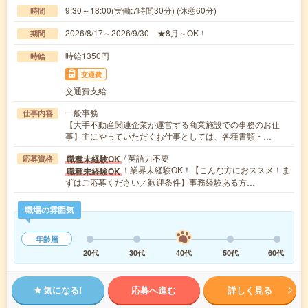
9:30～18:00(実働:7時間30分) (休憩60分)
時間
2026/8/17～2026/9/30 ★8月～OK！
期間
時給1350円
時給
交通費
交通費支給
一般事務
仕事内容
【大手不動産関連企業が運営する商業施設での事務のお仕
事】主にやっていただくお仕事としては、各種書類・…
/ 英語力不要
職種未経験OK
応募資格
！業界未経験OK！【こんな方におススメ！ま
職種未経験OK
ずはご応募ください／歓迎条件】事務経験ある方…
職場の雰囲気
年齢層
20代
30代
40代
50代
60代
気になる!
応募へ進む
詳しく見る