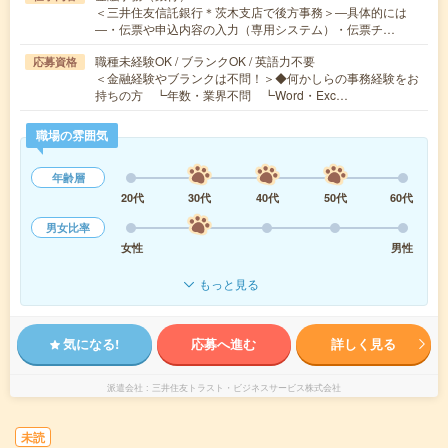
＜三井住友信託銀行＊茨木支店で後方事務＞―具体的には
―・伝票や申込内容の入力（専用システム）・伝票チ…
職種未経験OK / ブランクOK / 英語力不要
応募資格
＜金融経験やブランクは不問！＞◆何かしらの事務経験をお
持ちの方 ┗年数・業界不問 ┗Word・Exc…
職場の雰囲気
年齢層
20代
30代
40代
50代
60代
男女比率
女性
男性
もっと見る
気になる!
応募へ進む
詳しく見る
派遣会社
三井住友トラスト・ビジネスサービス株式会社
未読