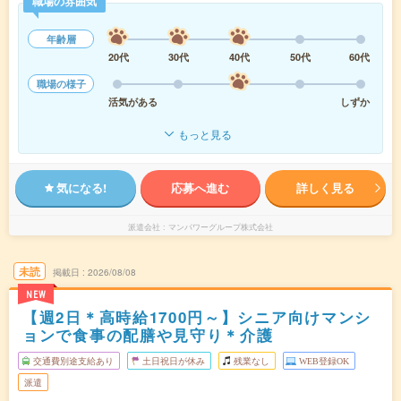
職場の雰囲気
年齢層
20代
30代
40代
50代
60代
職場の様子
活気がある
しずか
もっと見る
気になる!
応募へ進む
詳しく見る
派遣会社
マンパワーグループ株式会社
未読
掲載日
2026/08/08
NEW
【週2日＊高時給1700円～】シニア向けマンシ
ョンで食事の配膳や見守り＊介護
交通費別途支給あり
土日祝日が休み
残業なし
WEB登録OK
派遣