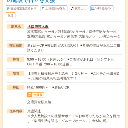
交通費別途支給あり
土日祝日が休み
残業なし
WEB登録OK
派遣
大阪府茨木市
勤務地
茨木市駅から---分／彩都西駅から---分／総持寺駅から---分／
豊川(大阪府)駅から---分／南茨木(大阪モノレール)駅から---分
週2日～OK ■曜日固定の相談OK！ ■希望の曜日があればご相
曜日頻度
談ください！
9:00～18:00（休憩60分）■ご希望があれば下記シフトも
時間
OK！早番 7:00～16:00遅番 …
【現在も積極採用中！急募！】2カ月～ ■ご応募から最短2
期間
～3日後の就業も相談可能です！
時給1600円～ ■週払いOK
時給
交通費
交通費全額支給
介護関連
仕事内容
≪少人数施設での生活サポート≫お年寄りたちが自立を目指
して集団生活を送る「グループホーム」。食材の買…