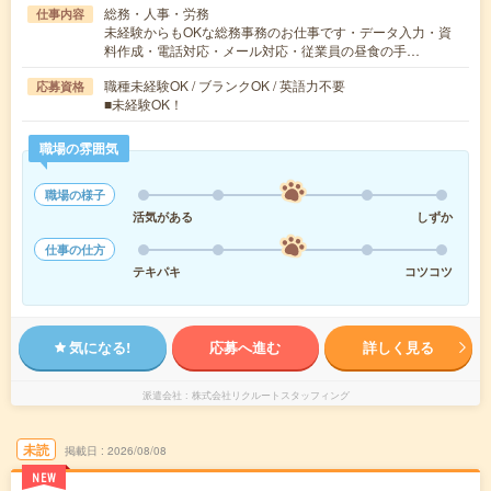
総務・人事・労務
仕事内容
未経験からもOKな総務事務のお仕事です・データ入力・資
料作成・電話対応・メール対応・従業員の昼食の手…
職種未経験OK / ブランクOK / 英語力不要
応募資格
■未経験OK！
職場の雰囲気
職場の様子
活気がある
しずか
仕事の仕方
テキパキ
コツコツ
気になる!
応募へ進む
詳しく見る
派遣会社
株式会社リクルートスタッフィング
未読
掲載日
2026/08/08
NEW