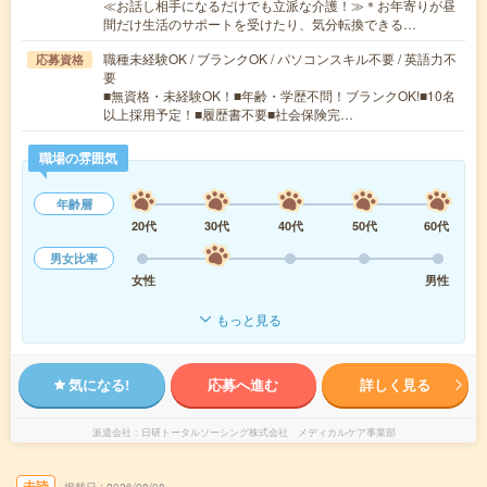
≪お話し相手になるだけでも立派な介護！≫＊お年寄りが昼
間だけ生活のサポートを受けたり、気分転換できる…
職種未経験OK / ブランクOK / パソコンスキル不要 / 英語力不
応募資格
要
■無資格・未経験OK！■年齢・学歴不問！ブランクOK!■10名
以上採用予定！■履歴書不要■社会保険完…
職場の雰囲気
年齢層
20代
30代
40代
50代
60代
男女比率
女性
男性
もっと見る
気になる!
応募へ進む
詳しく見る
派遣会社
日研トータルソーシング株式会社 メディカルケア事業部
未読
掲載日
2026/08/08