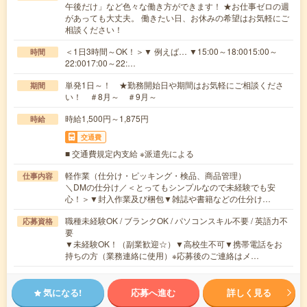
午後だけ」など色々な働き方ができます！ ★お仕事ゼロの週
があっても大丈夫。 働きたい日、お休みの希望はお気軽にご
相談ください！
＜1日3時間～OK！＞▼ 例えば… ▼15:00～18:0015:00～
時間
22:0017:00～22:…
単発1日～！ ★勤務開始日や期間はお気軽にご相談くださ
期間
い！ ＃8月～ ＃9月～
時給1,500円～1,875円
時給
交通費
■ 交通費規定内支給 ※派遣先による
軽作業（仕分け・ピッキング・検品、商品管理）
仕事内容
＼DMの仕分け／＜とってもシンプルなので未経験でも安
心！＞▼封入作業及び梱包▼雑誌や書籍などの仕分け…
職種未経験OK / ブランクOK / パソコンスキル不要 / 英語力不
応募資格
要
▼未経験OK！（副業歓迎☆）▼高校生不可▼携帯電話をお
持ちの方（業務連絡に使用）※応募後のご連絡はメ…
気になる!
応募へ進む
詳しく見る