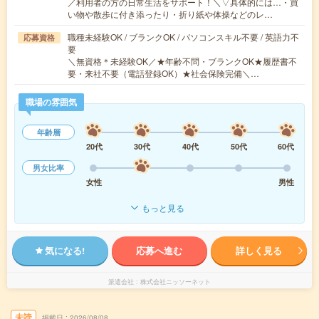
／利用者の方の日常生活をサポート！＼▽具体的には…・買
い物や散歩に付き添ったり・折り紙や体操などのレ…
職種未経験OK / ブランクOK / パソコンスキル不要 / 英語力不
応募資格
要
＼無資格＊未経験OK／★年齢不問・ブランクOK★履歴書不
要・来社不要（電話登録OK）★社会保険完備＼…
職場の雰囲気
年齢層
20代
30代
40代
50代
60代
男女比率
女性
男性
もっと見る
気になる!
応募へ進む
詳しく見る
派遣会社
株式会社ニッソーネット
未読
掲載日
2026/08/08