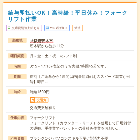
給与即払いOK！高時給！平日休み！フォーク
リフト作業
交通費別途支給あり
WEB登録OK
派遣
大阪府茨木市
勤務地
茨木駅から徒歩11分
月～金・土・祝 ※シフト制
曜日頻度
8:15～17:15※表記のうち実働7時間45分です。
時間
長期【ご応募から1週間以内(最短2日目)のスピード就業が可
期間
能】即日～
時給1500円
時給
交通費
交通費支給有り
フォークリフト
仕事内容
フォークリフト（カウンター・リーチ）を使用して日用雑貨
の運搬、手作業でパレットへの荷積み作業をお願い…
ブランクOK / パソコンスキル不要 / 英語力不要
応募資格