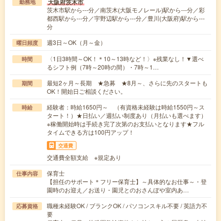
大阪府茨木市
勤務地
茨木市駅から---分／南茨木(大阪モノレール)駅から---分／彩
都西駅から---分／宇野辺駅から---分／豊川(大阪府)駅から---
分
週3日～OK（月～金）
曜日頻度
〈1日3時間～OK！＊10～13時など！〉※残業なし！▼選べ
時間
るシフト例（7時～20時の間）・7時～1…
最短2ヶ月～長期 ★急募 ★8月～、さらに先のスタートも
期間
OK！開始日ご相談ください。
経験者：時給1650円～ （有資格未経験は時給1550円～ス
時給
タート！）★日払い／週払い制度あり（月払いも選べます）
※稼働開始時は手続き完了次第のお支払いとなります★フル
タイムできる方は100円アップ！
交通費
交通費全額支給 ※規定あり
保育士
仕事内容
【担任のサポート＊フリー保育士】～具体的なお仕事～・登
園時のお迎え／お送り・園児とのおさんぽや室内あ…
職種未経験OK / ブランクOK / パソコンスキル不要 / 英語力不
応募資格
要