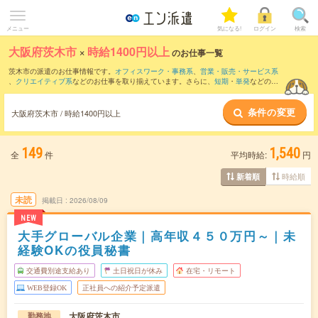
メニュー
気になる!
ログイン
検索
大阪府茨木市
×
時給1400円以上
のお仕事一覧
茨木市の派遣のお仕事情報です。
オフィスワーク・事務系
、
営業・販売・サービス系
、
クリエイティブ系
などのお仕事を取り揃えています。さらに、
短期
・
単発
などの期
間や、
職種未経験OK
などのこだわり条件で絞り込んでいただけます。
条件の変更
大阪府茨木市 / 時給1400円以上
149
1,540
全
件
平均時給:
円
時給順
新着順
未読
掲載日
2026/08/09
NEW
大手グローバル企業｜高年収４５０万円～｜未
経験OKの役員秘書
交通費別途支給あり
土日祝日が休み
在宅・リモート
WEB登録OK
正社員への紹介予定派遣
大阪府茨木市
勤務地