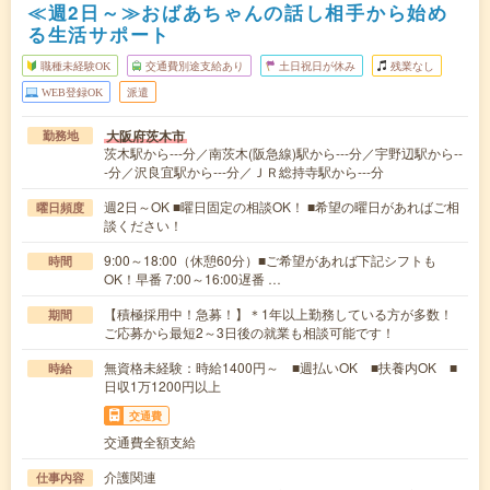
≪週2日～≫おばあちゃんの話し相手から始め
る生活サポート
職種未経験OK
交通費別途支給あり
土日祝日が休み
残業なし
WEB登録OK
派遣
大阪府茨木市
勤務地
茨木駅から---分／南茨木(阪急線)駅から---分／宇野辺駅から--
-分／沢良宜駅から---分／ＪＲ総持寺駅から---分
週2日～OK ■曜日固定の相談OK！ ■希望の曜日があればご相
曜日頻度
談ください！
9:00～18:00（休憩60分）■ご希望があれば下記シフトも
時間
OK！早番 7:00～16:00遅番 …
【積極採用中！急募！】＊1年以上勤務している方が多数！
期間
ご応募から最短2～3日後の就業も相談可能です！
無資格未経験：時給1400円～ ■週払いOK ■扶養内OK ■
時給
日収1万1200円以上
交通費
交通費全額支給
介護関連
仕事内容