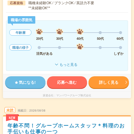
職種未経験OK / ブランクOK / 英語力不要
応募資格
**未経験OK**
職場の雰囲気
年齢層
20代
30代
40代
50代
60代
職場の様子
活気がある
しずか
もっと見る
気になる!
応募へ進む
詳しく見る
派遣会社
マンパワーグループ株式会社
未読
掲載日
2026/08/08
NEW
年齢不問！グループホームスタッフ＊料理のお
手伝いも仕事の一つ