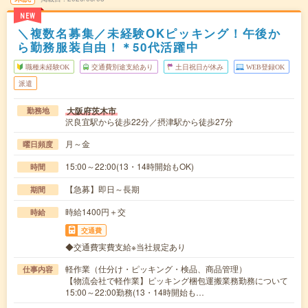
NEW
＼複数名募集／未経験OKピッキング！午後か
ら勤務服装自由！＊50代活躍中
職種未経験OK
交通費別途支給あり
土日祝日が休み
WEB登録OK
派遣
大阪府茨木市
勤務地
沢良宜駅から徒歩22分／摂津駅から徒歩27分
月～金
曜日頻度
15:00～22:00(13・14時開始もOK)
時間
【急募】即日～長期
期間
時給1400円＋交
時給
交通費
◆交通費実費支給※当社規定あり
軽作業（仕分け・ピッキング・検品、商品管理）
仕事内容
【物流会社で軽作業】ピッキング梱包運搬業務勤務について
15:00～22:00勤務(13・14時開始も…