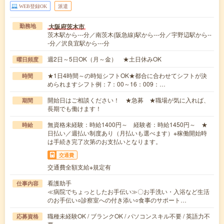
WEB登録OK
派遣
大阪府茨木市
勤務地
茨木駅から---分／南茨木(阪急線)駅から---分／宇野辺駅から--
-分／沢良宜駅から---分
週2日～5日OK（月～金） ★土日休みOK
曜日頻度
★1日4時間～の時短シフトOK★都合に合わせてシフトが決
時間
められますシフト例：7：00～16：009：…
開始日はご相談ください！ ★急募 ★職場が気に入れば、
期間
長期でも働けます！
無資格未経験：時給1400円～ 経験者：時給1450円～ ★
時給
日払い／週払い制度あり（月払いも選べます）※稼働開始時
は手続き完了次第のお支払いとなります。
交通費
交通費全額支給※規定有
看護助手
仕事内容
≪病院でちょっとしたお手伝い≫〇お手洗い・入浴など生活
のお手伝い○診察室への付き添い○食事のサポート…
職種未経験OK / ブランクOK / パソコンスキル不要 / 英語力不
応募資格