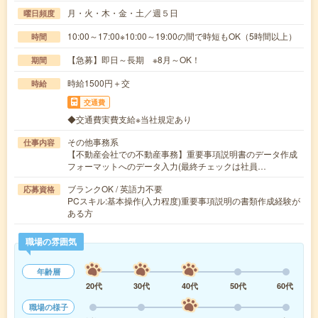
月・火・木・金・土／週５日
曜日頻度
10:00～17:00※10:00～19:00の間で時短もOK（5時間以上）
時間
【急募】即日～長期 ※8月～OK！
期間
時給1500円＋交
時給
交通費
◆交通費実費支給※当社規定あり
その他事務系
仕事内容
【不動産会社での不動産事務】重要事項説明書のデータ作成
フォーマットへのデータ入力(最終チェックは社員…
ブランクOK / 英語力不要
応募資格
PCスキル:基本操作(入力程度)重要事項説明の書類作成経験が
ある方
職場の雰囲気
年齢層
20代
30代
40代
50代
60代
職場の様子