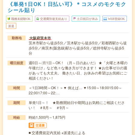
《単発1日OK！日払い可》＊コスメのモクモク
シール貼り
職種未経験OK
交通費別途支給あり
土日祝日が休み
WEB登録OK
派遣
大阪府茨木市
勤務地
茨木市駅から徒歩5分／茨木駅から徒歩5分／彩都西駅から徒
歩5分／南茨木(阪急線)駅から徒歩5分／総持寺駅から徒歩5
分
週0日～/月1日～OK！ （月～日のあいだ） ★「火曜と木曜の
曜日頻度
午後だけ」など色々な働き方ができます！ ★お仕事ゼロの週
があっても大丈夫。 働きたい日、お休みの希望はお気軽にご
相談ください！
＜1日3時間～OK！＞▼ 例えば… ▼15:00～18:0015:00～
時間
22:0017:00～22:…
単発1日～！ ★勤務開始日や期間はお気軽にご相談くださ
期間
い！ ＃8月～ ＃9月～
時給1,500円～1,875円
時給
交通費
■ 交通費規定内支給 ※派遣先による