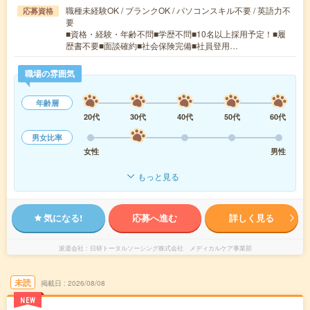
職種未経験OK / ブランクOK / パソコンスキル不要 / 英語力不
応募資格
要
■資格・経験・年齢不問■学歴不問■10名以上採用予定！■履
歴書不要■面談確約■社会保険完備■社員登用…
職場の雰囲気
年齢層
20代
30代
40代
50代
60代
男女比率
女性
男性
もっと見る
気になる!
応募へ進む
詳しく見る
派遣会社
日研トータルソーシング株式会社 メディカルケア事業部
未読
掲載日
2026/08/08
NEW