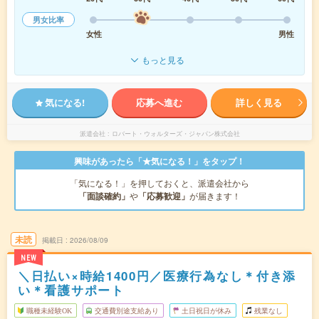
男女比率
女性
男性
もっと見る
気になる!
応募へ進む
詳しく見る
派遣会社
ロバート・ウォルターズ・ジャパン株式会社
興味があったら「★気になる！」をタップ！
「気になる！」を押しておくと、派遣会社から
「面談確約」
や
「応募歓迎」
が届きます！
未読
掲載日
2026/08/09
NEW
＼日払い×時給1400円／医療行為なし＊付き添
い＊看護サポート
職種未経験OK
交通費別途支給あり
土日祝日が休み
残業なし