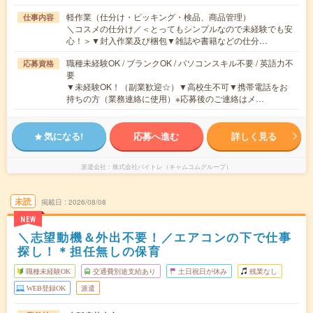
軽作業（仕分け・ピッキング・検品、商品管理）
仕事内容
＼コスメの仕分け／＜とってもシンプルなので未経験でも安
心！＞▼封入作業及び梱包▼雑誌や書籍などの仕分…
職種未経験OK / ブランクOK / パソコンスキル不要 / 英語力不
応募資格
要
▼未経験OK！（副業歓迎☆）▼高校生不可▼携帯電話をお
持ちの方（業務連絡に使用）※応募後のご連絡はメ…
気になる!
応募へ進む
詳しく見る
派遣会社
株式会社バイトレ（キャムコムグループ）
未読
掲載日
2026/08/08
NEW
＼志望動機＆外出不要！／エアコンの下で仕事
探し！＊担任無しの保育
職種未経験OK
交通費別途支給あり
土日祝日が休み
残業なし
WEB登録OK
派遣