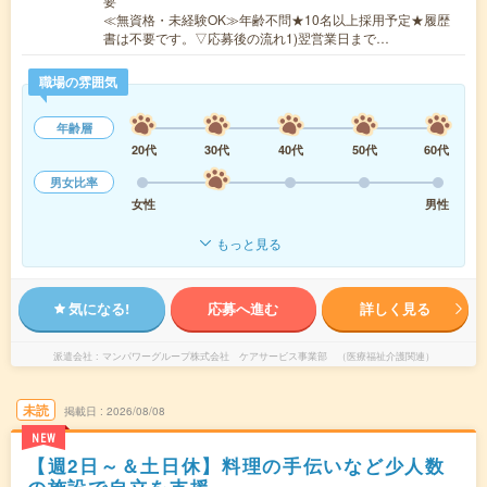
要
≪無資格・未経験OK≫年齢不問★10名以上採用予定★履歴
書は不要です。▽応募後の流れ1)翌営業日まで…
職場の雰囲気
年齢層
20代
30代
40代
50代
60代
男女比率
女性
男性
もっと見る
気になる!
応募へ進む
詳しく見る
派遣会社
マンパワーグループ株式会社 ケアサービス事業部 （医療福祉介護関連）
未読
掲載日
2026/08/08
NEW
【週2日～＆土日休】料理の手伝いなど少人数
の施設で自立を支援