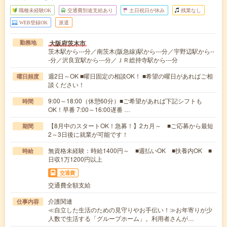
職種未経験OK
交通費別途支給あり
土日祝日が休み
残業なし
WEB登録OK
派遣
大阪府茨木市
勤務地
茨木駅から---分／南茨木(阪急線)駅から---分／宇野辺駅から--
-分／沢良宜駅から---分／ＪＲ総持寺駅から---分
週2日～OK ■曜日固定の相談OK！ ■希望の曜日があればご相
曜日頻度
談ください！
9:00～18:00（休憩60分）■ご希望があれば下記シフトも
時間
OK！早番 7:00～16:00遅番 …
【8月中のスタートOK！急募！】2カ月～ ■ご応募から最短
期間
2～3日後に就業が可能です！
無資格未経験：時給1400円～ ■週払いOK ■扶養内OK ■
時給
日収1万1200円以上
交通費
交通費全額支給
介護関連
仕事内容
≪自立した生活のための見守りやお手伝い！≫お年寄りが少
人数で生活する「グループホーム」。利用者さんが…