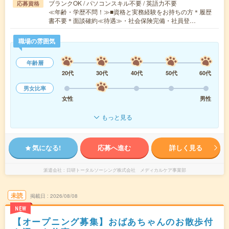
ブランクOK / パソコンスキル不要 / 英語力不要
応募資格
≪年齢・学歴不問！≫■資格と実務経験をお持ちの方＊履歴
書不要＊面談確約≪待遇≫・社会保険完備・社員登…
職場の雰囲気
年齢層
20代
30代
40代
50代
60代
男女比率
女性
男性
もっと見る
気になる!
応募へ進む
詳しく見る
派遣会社
日研トータルソーシング株式会社 メディカルケア事業部
未読
掲載日
2026/08/08
NEW
【オープニング募集】おばあちゃんのお散歩付