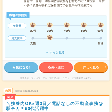
保育士・保母・幼稚園教諭資格をお持ちの方＊履歴書・来社
不要＊資格があれば保育園でのお仕事が未経験でも…
職場の雰囲気
年齢層
20代
30代
40代
50代
60代
男女比率
女性
男性
もっと見る
気になる!
応募へ進む
詳しく見る
派遣会社
マンパワーグループ株式会社 ケアサービス事業部（保育）
未読
掲載日
2026/08/08
NEW
＼扶養内OK×週3日／電話なしの不動産事務@
駅チカ＊50代活躍中