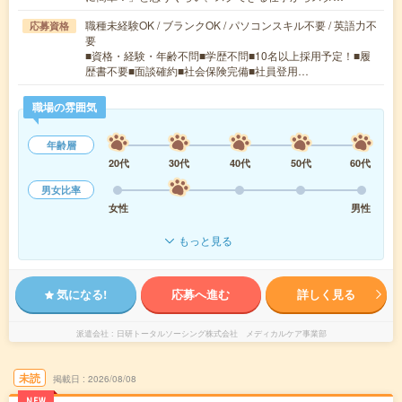
職種未経験OK / ブランクOK / パソコンスキル不要 / 英語力不
応募資格
要
■資格・経験・年齢不問■学歴不問■10名以上採用予定！■履
歴書不要■面談確約■社会保険完備■社員登用…
職場の雰囲気
年齢層
20代
30代
40代
50代
60代
男女比率
女性
男性
もっと見る
気になる!
応募へ進む
詳しく見る
派遣会社
日研トータルソーシング株式会社 メディカルケア事業部
未読
掲載日
2026/08/08
NEW