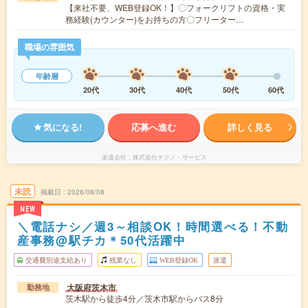
【来社不要、WEB登録OK！】〇フォークリフトの資格・実
務経験(カウンター)をお持ちの方〇フリーター…
職場の雰囲気
年齢層
20代
30代
40代
50代
60代
気になる!
応募へ進む
詳しく見る
派遣会社
株式会社テクノ・サービス
未読
掲載日
2026/08/08
NEW
＼電話ナシ／週3～相談OK！時間選べる！不動
産事務@駅チカ＊50代活躍中
交通費別途支給あり
残業なし
WEB登録OK
派遣
大阪府茨木市
勤務地
茨木駅から徒歩4分／茨木市駅からバス8分