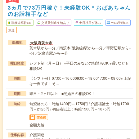
3ヵ月で73万円稼ぐ！未経験OK＊おばあちゃん
のお話相手など
職種未経験OK
交通費別途支給あり
土日祝日が休み
WEB登録OK
派遣
大阪府茨木市
勤務地
茨木駅から---分／南茨木(阪急線)駅から---分／宇野辺駅から--
-分／沢良宜駅から---分
シフト制（月～日） ※平日のみなどの相談もOK ※週3なども
曜日頻度
相談OK
【シフト例】07:00～16:0009:00～18:0017:00～09:00※ 上記
時間
は一例です！そ…
即日～2ヶ月以上 ■開始日の相談OK！
期間
無資格の方：時給1400円～1750円 / 介護福祉士：時給1700
時給
円～2125円 / 初任者以上：時給1500円～1875円
交通費
全額支給
介護関連
仕事内容