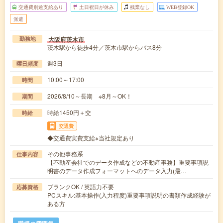
交通費別途支給あり
土日祝日が休み
残業なし
WEB登録OK
派遣
大阪府茨木市
勤務地
茨木駅から徒歩4分／茨木市駅からバス8分
週3日
曜日頻度
10:00～17:00
時間
2026/8/10～長期 ※8月～OK！
期間
時給1450円＋交
時給
交通費
◆交通費実費支給※当社規定あり
その他事務系
仕事内容
【不動産会社でのデータ作成などの不動産事務】重要事項説
明書のデータ作成フォーマットへのデータ入力(最…
ブランクOK / 英語力不要
応募資格
PCスキル:基本操作(入力程度)重要事項説明の書類作成経験が
ある方