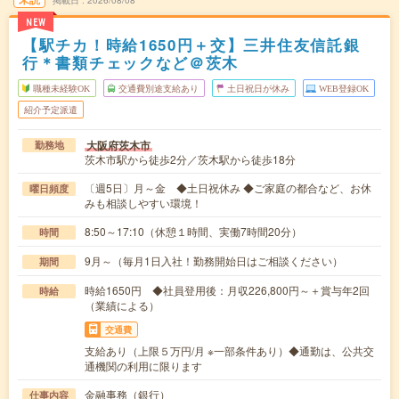
NEW
【駅チカ！時給1650円＋交】三井住友信託銀
行＊書類チェックなど＠茨木
職種未経験OK
交通費別途支給あり
土日祝日が休み
WEB登録OK
紹介予定派遣
大阪府茨木市
勤務地
茨木市駅から徒歩2分／茨木駅から徒歩18分
〔週5日〕月～金 ◆土日祝休み ◆ご家庭の都合など、お休
曜日頻度
みも相談しやすい環境！
8:50～17:10（休憩１時間、実働7時間20分）
時間
9月～（毎月1日入社！勤務開始日はご相談ください）
期間
時給1650円 ◆社員登用後：月収226,800円～＋賞与年2回
時給
（業績による）
交通費
支給あり（上限５万円/月 ※一部条件あり）◆通勤は、公共交
通機関の利用に限ります
金融事務（銀行）
仕事内容