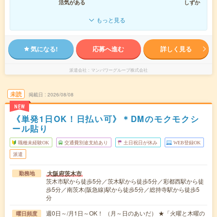
活気がある
しずか
もっと見る
気になる!
応募へ進む
詳しく見る
派遣会社
マンパワーグループ株式会社
未読
掲載日
2026/08/08
NEW
《単発1日OK！日払い可》＊DMのモクモクシ
ール貼り
職種未経験OK
交通費別途支給あり
土日祝日が休み
WEB登録OK
派遣
大阪府茨木市
勤務地
茨木市駅から徒歩5分／茨木駅から徒歩5分／彩都西駅から徒
歩5分／南茨木(阪急線)駅から徒歩5分／総持寺駅から徒歩5
分
週0日～/月1日～OK！ （月～日のあいだ） ★「火曜と木曜の
曜日頻度