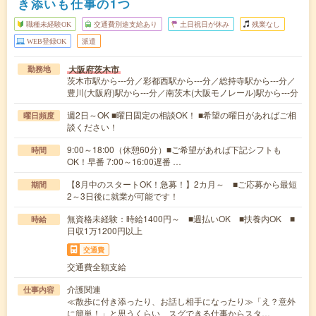
き添いも仕事の1つ
職種未経験OK
交通費別途支給あり
土日祝日が休み
残業なし
WEB登録OK
派遣
大阪府茨木市
勤務地
茨木市駅から---分／彩都西駅から---分／総持寺駅から---分／
豊川(大阪府)駅から---分／南茨木(大阪モノレール)駅から---分
週2日～OK ■曜日固定の相談OK！ ■希望の曜日があればご相
曜日頻度
談ください！
9:00～18:00（休憩60分）■ご希望があれば下記シフトも
時間
OK！早番 7:00～16:00遅番 …
【8月中のスタートOK！急募！】2カ月～ ■ご応募から最短
期間
2～3日後に就業が可能です！
無資格未経験：時給1400円～ ■週払いOK ■扶養内OK ■
時給
日収1万1200円以上
交通費
交通費全額支給
介護関連
仕事内容
≪散歩に付き添ったり、お話し相手になったり≫「え？意外
に簡単！」と思うくらい、スグできる仕事からスタ…