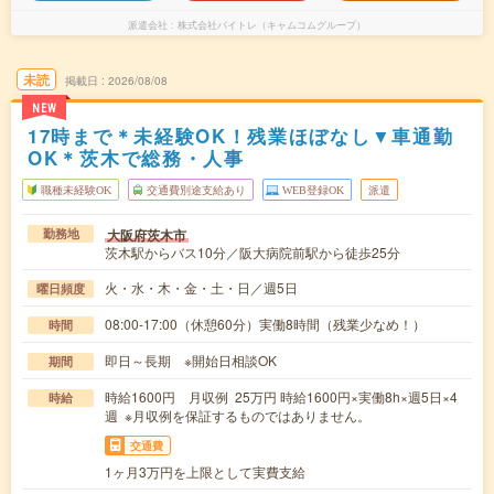
派遣会社
株式会社バイトレ（キャムコムグループ）
未読
掲載日
2026/08/08
NEW
17時まで＊未経験OK！残業ほぼなし▼車通勤
OK＊茨木で総務・人事
職種未経験OK
交通費別途支給あり
WEB登録OK
派遣
大阪府茨木市
勤務地
茨木駅からバス10分／阪大病院前駅から徒歩25分
火・水・木・金・土・日／週5日
曜日頻度
08:00-17:00（休憩60分）実働8時間（残業少なめ！）
時間
即日～長期 ※開始日相談OK
期間
時給1600円 月収例 25万円 時給1600円×実働8h×週5日×4
時給
週 ※月収例を保証するものではありません。
交通費
1ヶ月3万円を上限として実費支給