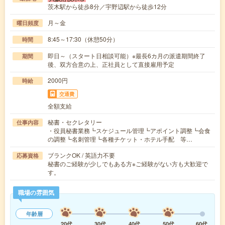
茨木駅から徒歩8分／宇野辺駅から徒歩12分
月～金
曜日頻度
8:45～17:30（休憩50分）
時間
即日～（スタート日相談可能）※最長6カ月の派遣期間終了
期間
後、双方合意の上、正社員として直接雇用予定
2000円
時給
交通費
全額支給
秘書・セクレタリー
仕事内容
・役員秘書業務┗スケジュール管理┗アポイント調整┗会食
の調整┗名刺管理┗各種チケット・ホテル手配 等…
ブランクOK / 英語力不要
応募資格
秘書のご経験が少しでもある方※ご経験がない方も大歓迎で
す。
職場の雰囲気
年齢層
20代
30代
40代
50代
60代