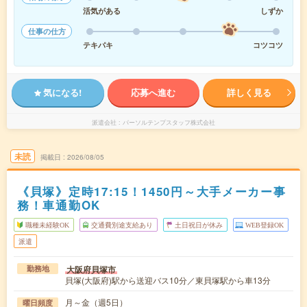
活気がある
しずか
仕事の仕方
テキパキ
コツコツ
気になる!
応募へ進む
詳しく見る
派遣会社
パーソルテンプスタッフ株式会社
未読
掲載日
2026/08/05
《貝塚》定時17:15！1450円～大手メーカー事
務！車通勤OK
職種未経験OK
交通費別途支給あり
土日祝日が休み
WEB登録OK
派遣
大阪府貝塚市
勤務地
貝塚(大阪府)駅から送迎バス10分／東貝塚駅から車13分
月～金（週5日）
曜日頻度