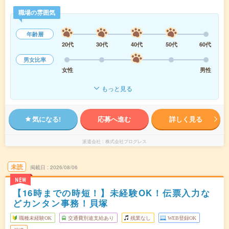
職場の雰囲気
年齢層
20代
30代
40代
50代
60代
男女比率
女性
男性
もっと見る
気になる!
応募へ進む
詳しく見る
派遣会社
株式会社プログレス
未読
掲載日
2026/08/06
NEW
【16時までの時短！】未経験OK！伝票入力な
どカンタン事務！貝塚
職種未経験OK
交通費別途支給あり
残業なし
WEB登録OK