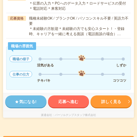
＊伝票の入力＊PCへのデータ入力＊ロードサービスの受付
＊電話対応＊来客対応
職種未経験OK / ブランクOK / パソコンスキル不要 / 英語力不
応募資格
要
＊未経験の方歓迎＊未経験の方でも安心スタート！・登録
時、キャリアを一緒に考える面談（電話面談の場合）…
職場の雰囲気
職場の様子
活気がある
しずか
仕事の仕方
テキパキ
コツコツ
気になる!
応募へ進む
詳しく見る
派遣会社
パーソルテンプスタッフ株式会社