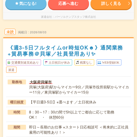
気になる!
応募へ進む
詳しく見る
派遣会社
パーソルテンプスタッフ株式会社
未読
掲載日
2026/08/03
《週3-5日フルタイムor時短OK☻》通関業務
+貿易事務＠貝塚／社員登用あり✨
交通費別途支給あり
土日祝日が休み
残業なし
WEB登録OK
派遣
大阪府貝塚市
勤務地
貝塚(大阪府)駅からマイカー9分／貝塚市役所前駅からマイカ
ー11分／東貝塚駅からマイカー15分
【平日週3-5日】※選べます ／土日祝休み
曜日頻度
8：30～17：30の間で5h以上でご都合に応じて勤務
時間
OK！ ・ 休憩60分
即日～長期のお仕事 ※スタート日応相談可 ＜将来的に正社員
期間
雇用の可能性あり！＞