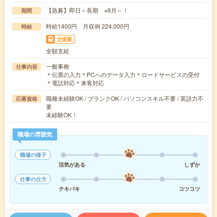
【急募】即日～長期 ※8月～！
期間
時給1400円 月収例 224,000円
時給
交通費
全額支給
一般事務
仕事内容
＊伝票の入力＊PCへのデータ入力＊ロードサービスの受付
＊電話対応＊来客対応
職種未経験OK / ブランクOK / パソコンスキル不要 / 英語力不
応募資格
要
未経験OK！
職場の雰囲気
職場の様子
活気がある
しずか
仕事の仕方
テキパキ
コツコツ