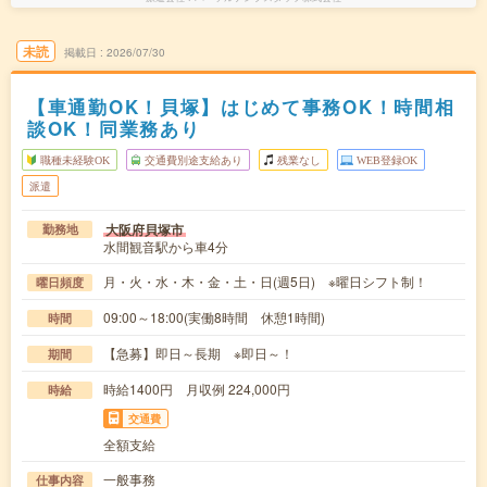
未読
掲載日
2026/07/30
【車通勤OK！貝塚】はじめて事務OK！時間相
談OK！同業務あり
職種未経験OK
交通費別途支給あり
残業なし
WEB登録OK
派遣
大阪府貝塚市
勤務地
水間観音駅から車4分
月・火・水・木・金・土・日(週5日) ※曜日シフト制！
曜日頻度
09:00～18:00(実働8時間 休憩1時間)
時間
【急募】即日～長期 ※即日～！
期間
時給1400円 月収例 224,000円
時給
交通費
全額支給
一般事務
仕事内容