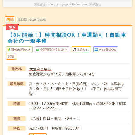
派遣会社
パーソルエクセルHRパートナーズ株式会社
未読
掲載日
2026/08/06
NEW
【8月開始！】時間相談OK！車通勤可！自動車
会社の一般事務
職種未経験OK
交通費別途支給あり
残業なし
WEB登録OK
派遣
大阪府貝塚市
勤務地
泉佐野駅から車15分／熊取駅から車14分
月・火・水・木・金・土・日(週5日) ※シフト制 ※基本は
曜日頻度
月～金・月に5～6回土日出社あり！ ※平日に休み取得可
能！
09:00～17:00(実働7時間 休憩1時間)※＜時間相談OK！9:00
時間
～16:00・10:00～…
【急募】即日～長期 ※8月～！
期間
時給1400円 月収例 196,000円
時給