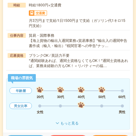
時給1800円+交通費
時給
交通費
月3万円まで支給/1日1500円まで支給（ガソリン代1キロ15
円支給）
貿易・国際事務
仕事内容
【海上貨物の輸出入通関業務+貿易事務】*輸出入の通関申告
書作成（輸入・輸出）*税関官署への申告*ナッ…
ブランクOK / 英語力不要
応募資格
*通関経験あれば、通関士資格なくてもOK！*通関士資格あれ
ば、業務未経験の方もOK！＜リバティーの福…
職場の雰囲気
年齢層
20代
30代
40代
50代
60代
男女比率
女性
男性
もっと見る