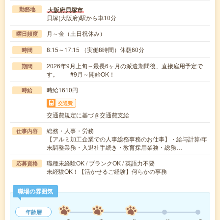
大阪府貝塚市
勤務地
貝塚(大阪府)駅から車10分
月～金（土日祝休み）
曜日頻度
8:15～17:15 （実働8時間）休憩60分
時間
2026年9月上旬～最長6ヶ月の派遣期間後、直接雇用予定で
期間
す。 #9月～開始OK！
時給1610円
時給
交通費
交通費規定に基づき交通費支給
総務・人事・労務
仕事内容
【アルミ加工企業での人事総務事務のお仕事】・給与計算/年
末調整業務・入退社手続き・教育採用業務・総務…
職種未経験OK / ブランクOK / 英語力不要
応募資格
未経験OK！【活かせるご経験】何らかの事務
職場の雰囲気
年齢層