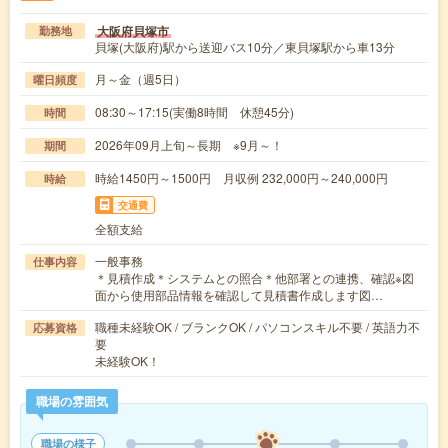
大阪府貝塚市
勤務地
貝塚(大阪府)駅から送迎バス10分／東貝塚駅から車13分
月～金（週5日）
曜日頻度
08:30～17:15(実働8時間 休憩45分)
時間
2026年09月上旬～長期 ※9月～！
期間
時給1450円～1500円 月収例 232,000円～240,000円
時給
交通費
全額支給
一般事務
仕事内容
＊見積作成＊システムとの照合＊他部署との連携、確認※図
面から使用部品情報を確認して見積書作成します図…
職種未経験OK / ブランクOK / パソコンスキル不要 / 英語力不
応募資格
要
未経験OK！
職場の雰囲気
職場の様子