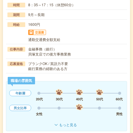
8：35～17：15（休憩60分）
時間
9月～長期
期間
1600円
時給
交通費
通勤交通費全額支給
金融事務（銀行）
仕事内容
貝塚支店での後方事務業務
ブランクOK / 英語力不要
応募資格
銀行業務の経験のある方
職場の雰囲気
年齢層
20代
30代
40代
50代
60代
男女比率
女性
男性
もっと見る