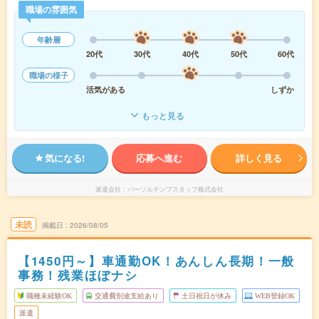
職場の雰囲気
年齢層
20代
30代
40代
50代
60代
職場の様子
活気がある
しずか
もっと見る
気になる!
応募へ進む
詳しく見る
派遣会社
パーソルテンプスタッフ株式会社
未読
掲載日
2026/08/05
【1450円～】車通勤OK！あんしん長期！一般
事務！残業ほぼナシ
職種未経験OK
交通費別途支給あり
土日祝日が休み
WEB登録OK
派遣