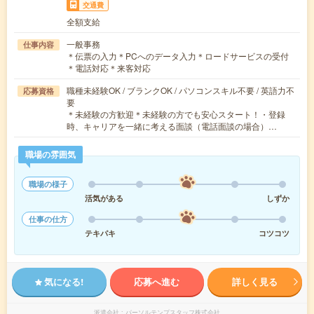
交通費
全額支給
一般事務
仕事内容
＊伝票の入力＊PCへのデータ入力＊ロードサービスの受付
＊電話対応＊来客対応
職種未経験OK / ブランクOK / パソコンスキル不要 / 英語力不
応募資格
要
＊未経験の方歓迎＊未経験の方でも安心スタート！・登録
時、キャリアを一緒に考える面談（電話面談の場合）…
職場の雰囲気
職場の様子
活気がある
しずか
仕事の仕方
テキパキ
コツコツ
気になる!
応募へ進む
詳しく見る
派遣会社
パーソルテンプスタッフ株式会社