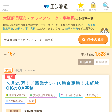
メニュー
気になる!
ログイン
検索
大阪府貝塚市
×
オフィスワーク・事務系
のお仕事一覧
貝塚市の派遣のお仕事情報です。オフィスワーク・事務系のお仕事には、
一般事務
、
営業事務
、
総務・人事・労務
などがあります。さらに、
短期
・
単発
などの期間や、
職
種未経験OK
などのこだわり条件で絞り込んでいただけます。
条件の変更
大阪府貝塚市 / オフィスワーク・事務系
15
1,523
全
件
平均時給:
円
時給順
新着順
未読
掲載日
2026/08/07
NEW
＼月25万！／残業ナシ×16時台定時！未経験
OKのOA事務
職種未経験OK
交通費別途支給あり
土日祝日が休み
残業なし
WEB登録OK
派遣
大阪府貝塚市
勤務地