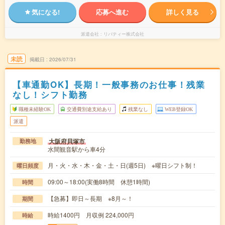
気になる!
応募へ進む
詳しく見る
派遣会社
リバティー株式会社
未読
掲載日
2026/07/31
【車通勤OK】長期！一般事務のお仕事！残業
なし！シフト勤務
職種未経験OK
交通費別途支給あり
残業なし
WEB登録OK
派遣
大阪府貝塚市
勤務地
水間観音駅から車4分
月・火・水・木・金・土・日(週5日) ※曜日シフト制！
曜日頻度
09:00～18:00(実働8時間 休憩1時間)
時間
【急募】即日～長期 ※8月～！
期間
時給1400円 月収例 224,000円
時給