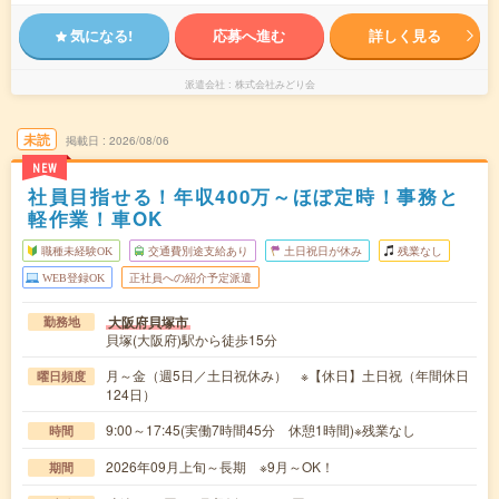
気になる!
応募へ進む
詳しく見る
派遣会社
株式会社みどり会
未読
掲載日
2026/08/06
NEW
社員目指せる！年収400万～ほぼ定時！事務と
軽作業！車OK
職種未経験OK
交通費別途支給あり
土日祝日が休み
残業なし
WEB登録OK
正社員への紹介予定派遣
大阪府貝塚市
勤務地
貝塚(大阪府)駅から徒歩15分
月～金（週5日／土日祝休み） ※【休日】土日祝（年間休日
曜日頻度
124日）
9:00～17:45(実働7時間45分 休憩1時間)※残業なし
時間
2026年09月上旬～長期 ※9月～OK！
期間