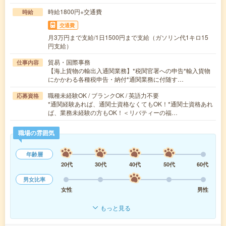
時給1800円+交通費
時給
交通費
月3万円まで支給/1日1500円まで支給（ガソリン代1キロ15
円支給）
貿易・国際事務
仕事内容
【海上貨物の輸出入通関業務】*税関官署への申告*輸入貨物
にかかわる各種税申告・納付*通関業務に付随す…
職種未経験OK / ブランクOK / 英語力不要
応募資格
*通関経験あれば、通関士資格なくてもOK！*通関士資格あれ
ば、業務未経験の方もOK！＜リバティーの福…
職場の雰囲気
年齢層
20代
30代
40代
50代
60代
男女比率
女性
男性
もっと見る