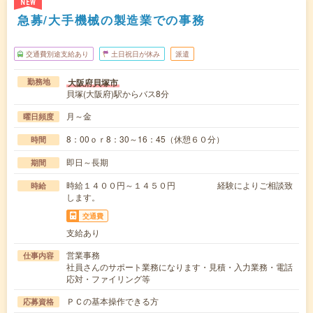
NEW
急募/大手機械の製造業での事務
交通費別途支給あり
土日祝日が休み
派遣
大阪府貝塚市
勤務地
貝塚(大阪府)駅からバス8分
月～金
曜日頻度
8：00ｏｒ8：30～16：45（休憩６０分）
時間
即日～長期
期間
時給１４００円～１４５０円 経験によりご相談致
時給
します。
交通費
支給あり
営業事務
仕事内容
社員さんのサポート業務になります・見積・入力業務・電話
応対・ファイリング等
ＰＣの基本操作できる方
応募資格