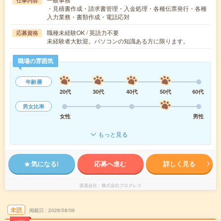
仕事内容
・見積書作成・請求書管理・入金処理・各種伝票発行・各種
入力業務・書類作成・電話応対
職種未経験OK / 英語力不要
応募資格
未経験者大歓迎。パソコンの知識ある方に限ります。
職場の雰囲気
年齢層
20代
30代
40代
50代
60代
男女比率
女性
男性
もっと見る
気になる!
応募へ進む
詳しく見る
派遣会社
株式会社プログレス
未読
掲載日
2026/08/06