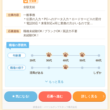
交通費
全額支給
一般事務
仕事内容
＊伝票の入力＊PCへのデータ入力＊ロードサービスの受付
＊電話対応＊来客対応※同じ業務の方がいるので安…
職種未経験OK / ブランクOK / 英語力不要
応募資格
未経験OK！
職場の雰囲気
年齢層
20代
30代
40代
50代
60代
職場の様子
活気がある
しずか
もっと見る
気になる!
応募へ進む
詳しく見る
派遣会社
パーソルテンプスタッフ株式会社