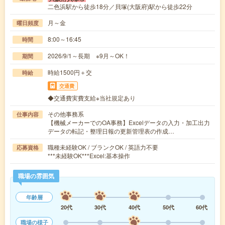
二色浜駅から徒歩18分／貝塚(大阪府)駅から徒歩22分
月～金
曜日頻度
8:00～16:45
時間
2026/9/1～長期 ※9月～OK！
期間
時給1500円＋交
時給
交通費
◆交通費実費支給※当社規定あり
その他事務系
仕事内容
【機械メーカーでのOA事務】Excelデータの入力・加工出力
データの転記・整理日報の更新管理表の作成…
職種未経験OK / ブランクOK / 英語力不要
応募資格
***未経験OK***Excel:基本操作
職場の雰囲気
年齢層
20代
30代
40代
50代
60代
職場の様子