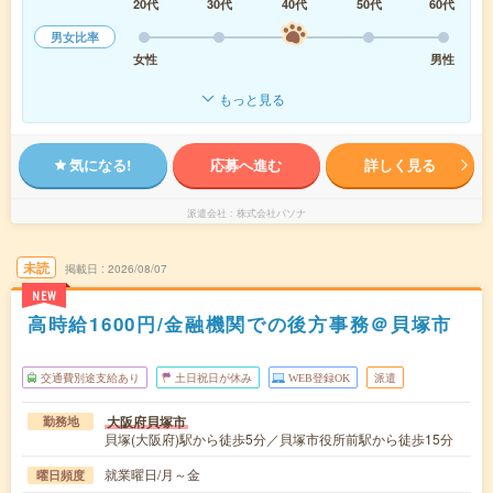
20代
30代
40代
50代
60代
男女比率
女性
男性
もっと見る
気になる!
応募へ進む
詳しく見る
派遣会社
株式会社パソナ
未読
掲載日
2026/08/07
NEW
高時給1600円/金融機関での後方事務＠貝塚市
交通費別途支給あり
土日祝日が休み
WEB登録OK
派遣
大阪府貝塚市
勤務地
貝塚(大阪府)駅から徒歩5分／貝塚市役所前駅から徒歩15分
就業曜日/月～金
曜日頻度