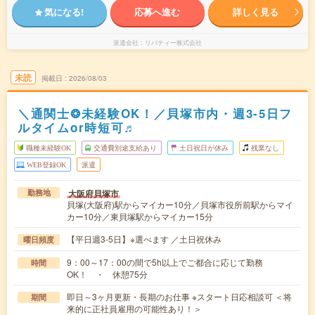
気になる!
応募へ進む
詳しく見る
派遣会社
リバティー株式会社
未読
掲載日
2026/08/03
＼通関士❂未経験OK！／貝塚市内・週3-5日フ
ルタイムor時短可♬
職種未経験OK
交通費別途支給あり
土日祝日が休み
残業なし
WEB登録OK
派遣
大阪府貝塚市
勤務地
貝塚(大阪府)駅からマイカー10分／貝塚市役所前駅からマイ
カー10分／東貝塚駅からマイカー15分
【平日週3-5日】※選べます ／土日祝休み
曜日頻度
9：00～17：00の間で5h以上でご都合に応じて勤務
時間
OK！ ・ 休憩75分
即日～3ヶ月更新・長期のお仕事 ※スタート日応相談可 ＜将
期間
来的に正社員雇用の可能性あり！＞