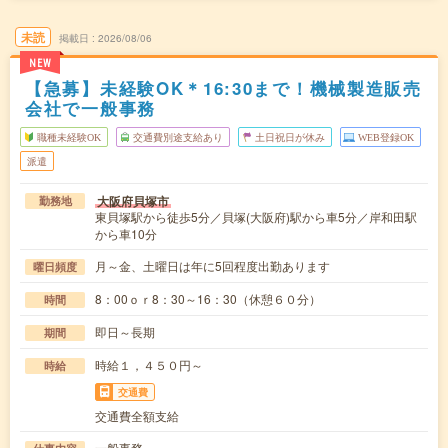
未読
掲載日
2026/08/06
NEW
【急募】未経験OK＊16:30まで！機械製造販売
会社で一般事務
職種未経験OK
交通費別途支給あり
土日祝日が休み
WEB登録OK
派遣
大阪府貝塚市
勤務地
東貝塚駅から徒歩5分／貝塚(大阪府)駅から車5分／岸和田駅
から車10分
月～金、土曜日は年に5回程度出勤あります
曜日頻度
8：00ｏｒ8：30～16：30（休憩６０分）
時間
即日～長期
期間
時給１，４５０円～
時給
交通費
交通費全額支給
一般事務