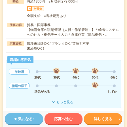
時給1800円 ※月収例 279,000円
時給
交通費
全額支給 ※当社規定あり
貿易・国際事務
仕事内容
【物流倉庫の現場管理（人員・作業管理）】＊輸出システム
への仕入・梱包データ入力＊倉庫作業（部品梱包・…
職種未経験OK / ブランクOK / 英語力不要
応募資格
未経験OK！
職場の雰囲気
年齢層
20代
30代
40代
50代
60代
職場の様子
活気がある
しずか
もっと見る
気になる!
応募へ進む
詳しく見る