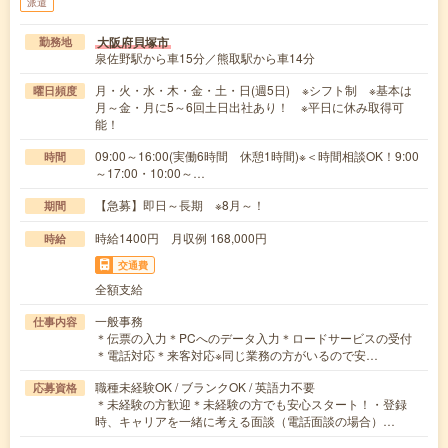
派遣
大阪府貝塚市
勤務地
泉佐野駅から車15分／熊取駅から車14分
月・火・水・木・金・土・日(週5日) ※シフト制 ※基本は
曜日頻度
月～金・月に5～6回土日出社あり！ ※平日に休み取得可
能！
09:00～16:00(実働6時間 休憩1時間)※＜時間相談OK！9:00
時間
～17:00・10:00～…
【急募】即日～長期 ※8月～！
期間
時給1400円 月収例 168,000円
時給
交通費
全額支給
一般事務
仕事内容
＊伝票の入力＊PCへのデータ入力＊ロードサービスの受付
＊電話対応＊来客対応※同じ業務の方がいるので安…
職種未経験OK / ブランクOK / 英語力不要
応募資格
＊未経験の方歓迎＊未経験の方でも安心スタート！・登録
時、キャリアを一緒に考える面談（電話面談の場合）…