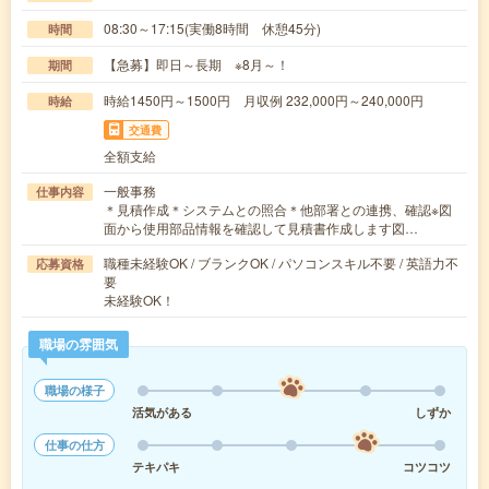
08:30～17:15(実働8時間 休憩45分)
時間
【急募】即日～長期 ※8月～！
期間
時給1450円～1500円 月収例 232,000円～240,000円
時給
交通費
全額支給
一般事務
仕事内容
＊見積作成＊システムとの照合＊他部署との連携、確認※図
面から使用部品情報を確認して見積書作成します図…
職種未経験OK / ブランクOK / パソコンスキル不要 / 英語力不
応募資格
要
未経験OK！
職場の雰囲気
職場の様子
活気がある
しずか
仕事の仕方
テキパキ
コツコツ