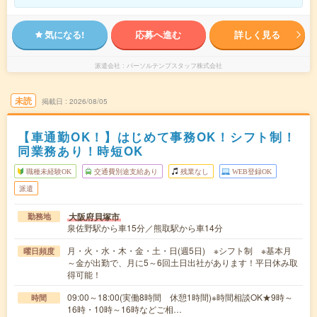
気になる!
応募へ進む
詳しく見る
派遣会社
パーソルテンプスタッフ株式会社
未読
掲載日
2026/08/05
【車通勤OK！】はじめて事務OK！シフト制！
同業務あり！時短OK
職種未経験OK
交通費別途支給あり
残業なし
WEB登録OK
派遣
大阪府貝塚市
勤務地
泉佐野駅から車15分／熊取駅から車14分
月・火・水・木・金・土・日(週5日) ※シフト制 ※基本月
曜日頻度
～金が出勤で、月に5～6回土日出社があります！平日休み取
得可能！
09:00～18:00(実働8時間 休憩1時間)※時間相談OK★9時～
時間
16時・10時～16時などご相…