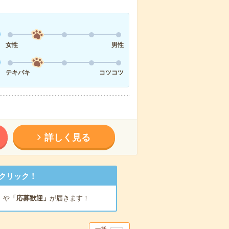
女性
男性
テキパキ
コツコツ
詳しく見る
クリック！
」
や
「応募歓迎」
が届きます！