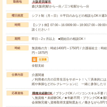
勤務地
大阪府貝塚市
森(大阪府)駅から---分／三ツ松駅から---分
曜日頻度
シフト制（月～日）※平日のみなどの相談もOK※週3
時間
【シフト例】07:00～16:0009:00～18:0017:00
談ください！
期間
即日～2ヶ月以上 ■開始日の相談OK！
時給
無資格の方：時給1400円～1750円 / 介護福祉士：時給1
円～1875円
交通費
全額支給
仕事内容
介護関連
／利用者の方の日常生活をサポート！＼▽具体的には
紙や体操などのレクレーションに 一緒に参加したり
応募資格
職種未経験OK
/ ブランクOK / パソコンスキル不要 /
＼無資格＊未経験OK／★年齢不問・ブランクOK★履
会保険完備＼資格取得支援制度あり／働きながら0円