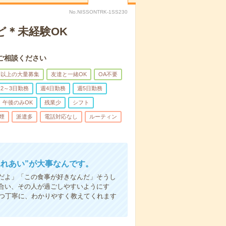
No.NISSONTRK-1SS230
ど＊未経験OK
ご相談ください
名以上の大量募集
友達と一緒OK
OA不要
2～3日勤務
週4日勤務
週5日勤務
午後のみOK
残業少
シフト
煙
派遣多
電話対応なし
ルーティン
ふれあい”が大事なんです。
だよ」「この食事が好きなんだ」そうし
合い、その人が過ごしやすいようにす
1つ丁寧に、わかりやすく教えてくれます