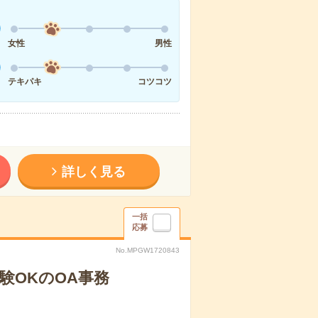
女性
男性
テキパキ
コツコツ
詳しく見る
一括
応募
No.MPGW1720843
験OKのOA事務