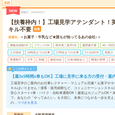
未読
NEW
掲載日
2026/08/07
【扶養枠内！】工場見学アテンダント！英
キル不要
派遣
＜お菓子・牛乳など★誰もが知ってるあの会社♪＞
派遣先
職種未経験OK
ブランクOK
既卒第二新卒OK
履歴書不要
40～50
土日祝休
16時前までの仕事
17時前までの仕事
5ｈ以内OK
残業少
車通勤可
大手
制服
服装自由
社食/補助あり
職場が禁煙
派
ここがポイント！
【週3x5時間x車もOK】工場に見学に来る方の受付・案
工場見学のご案内のお仕事レクチャー・マニュアル完備＊お菓子やヨ
キルはいりません！接客・販売経験など、コミュニケーションスキル
安心スタート○車・バイク・自転車通勤OK！服装はカジュアルOK＊
フ。あなたの「やってみたい」を大切に、未来につながる一歩を支え
の…
つづきを見る
勤務地
大阪府貝塚市