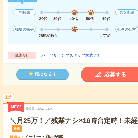
年齢層
男女比率
20代
30代
40代
50代
60代
職場の様子
仕事の仕方
活気がある
しずか
パーソルテンプスタッフ株式会社
派遣会社
応募する
気になる！
未読
NEW
掲載日
2026/08/07
＼月25万！／残業ナシ×16時台定時！未経
派遣
メーカー・商社関連
派遣先