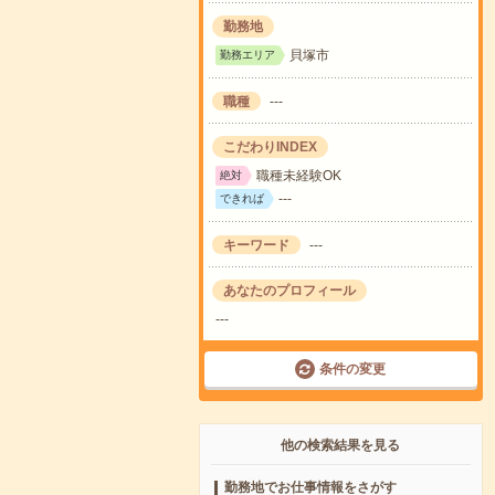
勤務地
貝塚市
勤務エリア
職種
---
こだわりINDEX
職種未経験OK
絶対
---
できれば
キーワード
---
あなたのプロフィール
---
条件の変更
他の検索結果を見る
勤務地でお仕事情報をさがす