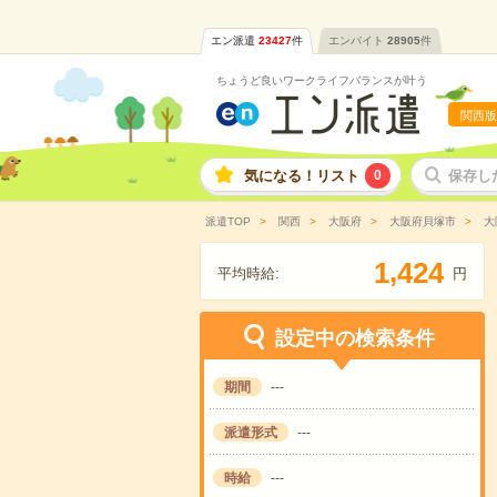
エン派遣
23427
件
エンバイト
28905
件
ちょうど良いワークライフバランスが叶う
関西版
気になる！リスト
0
保存し
派遣TOP
関西
大阪府
大阪府貝塚市
大
,
1
4
2
4
平均時給:
円
設定中の検索条件
期間
---
派遣形式
---
時給
---