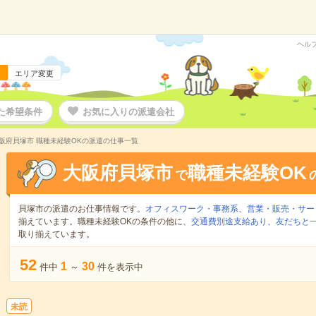
ヘル
エリア変更
た希望条件
お気に入りの派遣会社
阪府貝塚市 職種未経験OKの派遣の仕事一覧
大阪府貝塚市
職種未経験OK
で
貝塚市の派遣のお仕事情報です。
オフィスワーク・事務系
、
営業・販売・サー
揃えています。職種未経験OKの条件の他に、
交通費別途支給あり
、
友だちと一
取り揃えています。
52
1
30
件中
～
件を表示中
未読