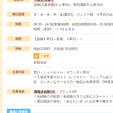
貝塚(大阪府)駅から車9分／東貝塚駅から車15分
曜日頻度
月・火・水・木・金(週3日) ※シフト制 ※平日の
時間
08:30～14:30(実働5時間 休憩1時間)09:00～15:00(
時間 休憩1…
つづきを見る
期間
【急募】即日～長期 ※即日～！
時給
時給1330円 月収例 79,800円
交通費
全額支給
仕事内容
窓口・ショールーム・カウンター受付
＊工場見学者のガイド（レクチャー・マニュアルあり
応、カンタンなデータ入力＊物品の在庫管理、DM発
応募資格
職種未経験OK
/ ブランクOK
＊未経験の方歓迎＊未経験の方でも安心スタート！・
（電話面談の場合）・あなたに合ったお仕事や働き方
職場の雰囲気