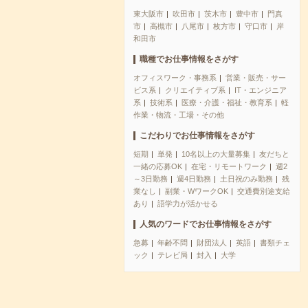
東大阪市
吹田市
茨木市
豊中市
門真
市
高槻市
八尾市
枚方市
守口市
岸
和田市
職種でお仕事情報をさがす
オフィスワーク・事務系
営業・販売・サー
ビス系
クリエイティブ系
IT・エンジニア
系
技術系
医療・介護・福祉・教育系
軽
作業・物流・工場・その他
こだわりでお仕事情報をさがす
短期
単発
10名以上の大量募集
友だちと
一緒の応募OK
在宅・リモートワーク
週2
～3日勤務
週4日勤務
土日祝のみ勤務
残
業なし
副業・WワークOK
交通費別途支給
あり
語学力が活かせる
人気のワードでお仕事情報をさがす
急募
年齢不問
財団法人
英語
書類チェ
ック
テレビ局
封入
大学