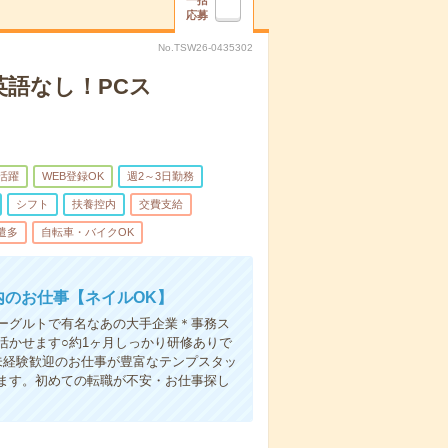
一括
応募
No.TSW26-0435302
語なし！PCス
代活躍
WEB登録OK
週2～3日勤務
シフト
扶養控内
交費支給
遣多
自転車・バイクOK
内のお仕事【ネイルOK】
ーグルトで有名なあの大手企業＊事務ス
活かせます○約1ヶ月しっかり研修ありで
未経験歓迎のお仕事が豊富なテンプスタッ
ます。初めての転職が不安・お仕事探し