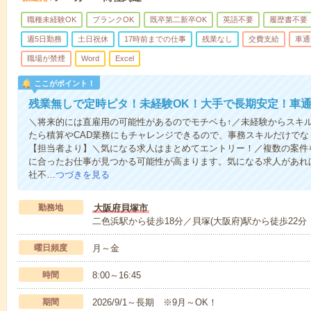
職種未経験OK
ブランクOK
既卒第二新卒OK
英語不要
履歴書不要
週5日勤務
土日祝休
17時前までの仕事
残業なし
交費支給
車通
職場が禁煙
Word
Excel
ここがポイント！
残業無しで定時ピタ！未経験OK！大手で長期安定！車通
＼将来的には直雇用の可能性があるのでモチベも↑／未経験からスキ
たら積算やCAD業務にもチャレンジできるので、事務スキルだけで
【担当者より】＼気になる求人はまとめてエントリー！／複数の案件
に合ったお仕事が見つかる可能性が高まります。気になる求人があれ
社不…
つづきを見る
勤務地
大阪府貝塚市
二色浜駅から徒歩18分／貝塚(大阪府)駅から徒歩22分
曜日頻度
月～金
時間
8:00～16:45
期間
2026/9/1～長期 ※9月～OK！