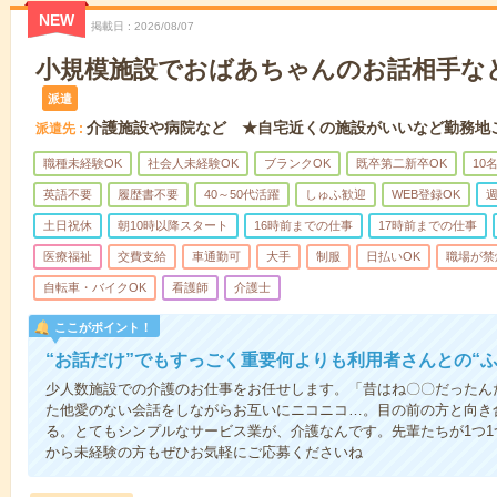
NEW
掲載日
2026/08/07
小規模施設でおばあちゃんのお話相手な
派遣
介護施設や病院など ★自宅近くの施設がいいなど勤務地
派遣先
職種未経験OK
社会人未経験OK
ブランクOK
既卒第二新卒OK
10
英語不要
履歴書不要
40～50代活躍
しゅふ歓迎
WEB登録OK
週
土日祝休
朝10時以降スタート
16時前までの仕事
17時前までの仕事
医療福祉
交費支給
車通勤可
大手
制服
日払いOK
職場が禁
自転車・バイクOK
看護師
介護士
ここがポイント！
“お話だけ”でもすっごく重要何よりも利用者さんとの“
少人数施設での介護のお仕事をお任せします。「昔はね〇〇だったん
た他愛のない会話をしながらお互いにニコニコ…。目の前の方と向き
る。とてもシンプルなサービス業が、介護なんです。先輩たちが1つ
から未経験の方もぜひお気軽にご応募くださいね