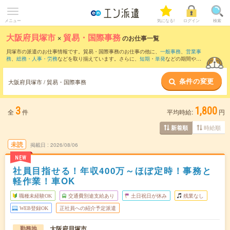
メニュー
気になる!
ログイン
検索
大阪府貝塚市
×
貿易・国際事務
のお仕事一覧
貝塚市の派遣のお仕事情報です。貿易・国際事務のお仕事の他に、
一般事務
、
営業事
務
、
総務・人事・労務
などを取り揃えています。さらに、
短期
・
単発
などの期間や、
職種未経験OK
などのこだわり条件で絞り込んでいただけます。職種辞典：
貿易・国際
事務のお仕事とは？とは？
条件の変更
大阪府貝塚市 / 貿易・国際事務
3
1,800
全
件
平均時給:
円
時給順
新着順
未読
掲載日
2026/08/06
NEW
社員目指せる！年収400万～ほぼ定時！事務と
軽作業！車OK
職種未経験OK
交通費別途支給あり
土日祝日が休み
残業なし
WEB登録OK
正社員への紹介予定派遣
大阪府貝塚市
勤務地