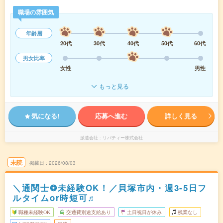
職場の雰囲気
年齢層
20代
30代
40代
50代
60代
男女比率
女性
男性
もっと見る
気になる!
応募へ進む
詳しく見る
派遣会社
リバティー株式会社
未読
掲載日
2026/08/03
＼通関士❂未経験OK！／貝塚市内・週3-5日フ
ルタイムor時短可♬
職種未経験OK
交通費別途支給あり
土日祝日が休み
残業なし