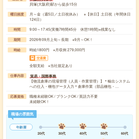
貝塚(大阪府)駅から徒歩15分
月～金（週5日／土日祝休み） ※【休日】土日祝（年間休日
曜日頻度
124日）
9:00～17:45(実働7時間45分 休憩1時間)※残業なし
時間
2026年09月上旬～長期 ※9月～OK！
期間
時給1800円 ※月収例 279,000円
時給
交通費
全額支給 ※当社規定あり
貿易・国際事務
仕事内容
【物流倉庫の現場管理（人員・作業管理）】＊輸出システム
への仕入・梱包データ入力＊倉庫作業（部品梱包・…
職種未経験OK / ブランクOK / 英語力不要
応募資格
未経験OK！
職場の雰囲気
年齢層
20代
30代
40代
50代
60代