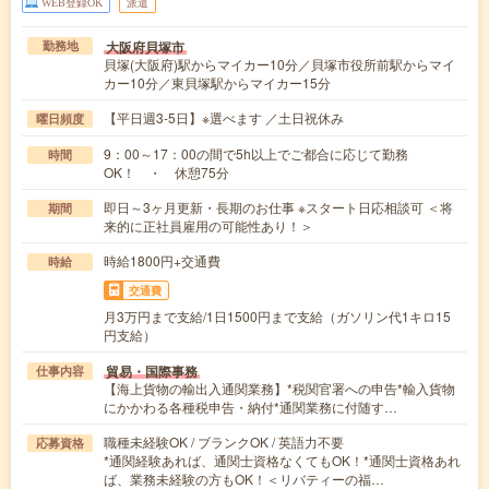
WEB登録OK
派遣
大阪府貝塚市
勤務地
貝塚(大阪府)駅からマイカー10分／貝塚市役所前駅からマイ
カー10分／東貝塚駅からマイカー15分
【平日週3-5日】※選べます ／土日祝休み
曜日頻度
9：00～17：00の間で5h以上でご都合に応じて勤務
時間
OK！ ・ 休憩75分
即日～3ヶ月更新・長期のお仕事 ※スタート日応相談可 ＜将
期間
来的に正社員雇用の可能性あり！＞
時給1800円+交通費
時給
交通費
月3万円まで支給/1日1500円まで支給（ガソリン代1キロ15
円支給）
貿易・国際事務
仕事内容
【海上貨物の輸出入通関業務】*税関官署への申告*輸入貨物
にかかわる各種税申告・納付*通関業務に付随す…
職種未経験OK / ブランクOK / 英語力不要
応募資格
*通関経験あれば、通関士資格なくてもOK！*通関士資格あれ
ば、業務未経験の方もOK！＜リバティーの福…