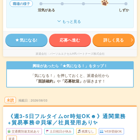
職場の様子
活気がある
しずか
もっと見る
気になる!
応募へ進む
詳しく見る
派遣会社
パーソルエクセルHRパートナーズ株式会社
興味があったら「★気になる！」をタップ！
「気になる！」を押しておくと、派遣会社から
「面談確約」
や
「応募歓迎」
が届きます！
未読
掲載日
2026/08/03
《週3-5日フルタイムor時短OK☻》通関業務
+貿易事務＠貝塚／社員登用あり✨
交通費別途支給あり
土日祝日が休み
残業なし
WEB登録OK
派遣