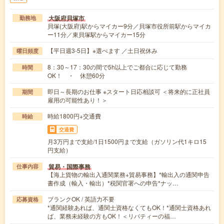
大阪府貝塚市
勤務地
貝塚(大阪府)駅からマイカー9分／貝塚市役所前駅からマイカ
ー11分／東貝塚駅からマイカー15分
【平日週3-5日】※選べます ／土日祝休み
曜日頻度
8：30～17：30の間で5h以上でご都合に応じて勤務
時間
OK！ ・ 休憩60分
即日～長期のお仕事 ※スタート日応相談可 ＜将来的に正社員
期間
雇用の可能性あり！＞
時給1800円+交通費
時給
交通費
月3万円まで支給/1日1500円まで支給（ガソリン代1キロ15
円支給）
貿易・国際事務
仕事内容
【海上貨物の輸出入通関業務+貿易事務】*輸出入の通関申告
書作成（輸入・輸出）*税関官署への申告*ナッ…
ブランクOK / 英語力不要
応募資格
*通関経験あれば、通関士資格なくてもOK！*通関士資格あれ
ば、業務未経験の方もOK！＜リバティーの福…