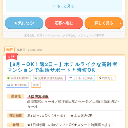
もっと見る
気になる!
応募へ進む
詳しく見る
派遣会社
日研トータルソーシング株式会社 メディカルケア事業部
未読
掲載日
2026/08/09
NEW
【8月～OK！週2日～】ホテルライクな高齢者
マンションで生活サポート＊時短OK
職種未経験OK
交通費別途支給あり
土日祝日が休み
残業なし
WEB登録OK
派遣
大阪府高槻市
勤務地
高槻市駅から---分／摂津富田駅から---分／上牧(大阪府)駅か
ら---分
週2日～5日OK（月～金） ★土日休みOK
曜日頻度
★1日4時間～の時短シフトOK★スタート時間選べます！
時間