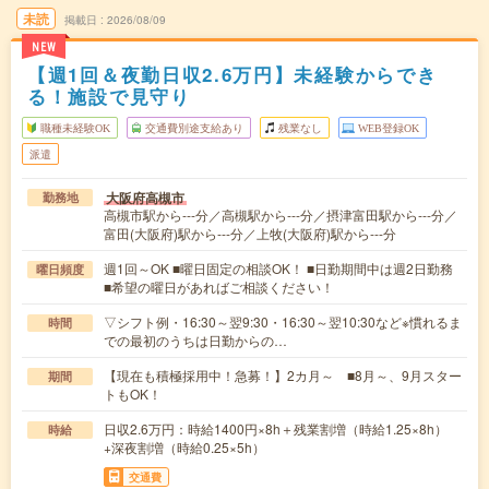
未読
掲載日
2026/08/09
NEW
【週1回＆夜勤日収2.6万円】未経験からでき
る！施設で見守り
職種未経験OK
交通費別途支給あり
残業なし
WEB登録OK
派遣
大阪府高槻市
勤務地
高槻市駅から---分／高槻駅から---分／摂津富田駅から---分／
富田(大阪府)駅から---分／上牧(大阪府)駅から---分
週1回～OK ■曜日固定の相談OK！ ■日勤期間中は週2日勤務
曜日頻度
■希望の曜日があればご相談ください！
▽シフト例・16:30～翌9:30・16:30～翌10:30など※慣れるま
時間
での最初のうちは日勤からの…
【現在も積極採用中！急募！】2カ月～ ■8月～、9月スター
期間
トもOK！
日収2.6万円：時給1400円×8h＋残業割増（時給1.25×8h）
時給
+深夜割増（時給0.25×5h）
交通費