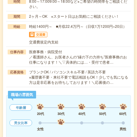
8:00～17:009:00～18:00など※ご希望の時間帯をご相談くだ
時間
さい。
2ヶ月～OK ※スタート日はお気軽にご相談ください！
期間
時給1400円～ ■月収22.4万円～（日収1万1200円×20日）
時給
交通費
交通費規定内支給
医療事務・病院受付
仕事内容
／看護師さん、お医者さんの“縁の下の力持ち”医療事務のお
仕事になります！＼▽具体的には…・受付で患者…
ブランクOK / パソコンスキル不要 / 英語力不要
応募資格
※履歴書不要・来社不要で電話相談もOK！少しでも気になる
方は是非応募をお待ちしております！＼応募後の…
職場の雰囲気
年齢層
20代
30代
40代
50代
60代
男女比率
女性
男性