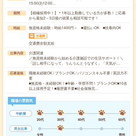
15:00(3)12:00…
【積極採用中！】＊1年以上勤務している方が多数！ご応募
期間
から最短2～3日後の就業も相談可能です！
無資格未経験：時給1400円～ ■週払いOK ■扶養内OK
時給
交通費
交通費全額支給
介護関連
仕事内容
／無資格未経験から始める介護施設での生活サポート！＼
「話し相手になって、うんうんとうなずく」「天気が…
職種未経験OK / ブランクOK / パソコンスキル不要 / 英語力不
応募資格
要
■無資格・未経験OK！■年齢・学歴不問！ブランクOK!■10名
以上採用予定！■履歴書不要■社会保険完…
職場の雰囲気
年齢層
20代
30代
40代
50代
60代
男女比率
女性
男性