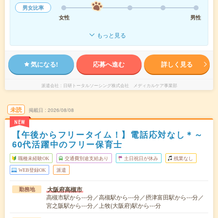
男女比率
女性
男性
もっと見る
気になる!
応募へ進む
詳しく見る
派遣会社
日研トータルソーシング株式会社 メディカルケア事業部
未読
掲載日
2026/08/08
NEW
【午後からフリータイム！】電話応対なし＊～
60代活躍中のフリー保育士
職種未経験OK
交通費別途支給あり
土日祝日が休み
残業なし
WEB登録OK
派遣
大阪府高槻市
勤務地
高槻市駅から---分／高槻駅から---分／摂津富田駅から---分／
宮之阪駅から---分／上牧(大阪府)駅から---分