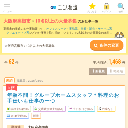
メニュー
気になる!
ログイン
検索
大阪府高槻市
×
10名以上の大量募集
のお仕事一覧
高槻市の派遣のお仕事情報です。
オフィスワーク・事務系
、
営業・販売・サービス系
、
クリエイティブ系
などのお仕事を取り揃えています。10名以上の大量募集の条件の
他に、
交通費別途支給あり
、
職種未経験OK
、
友だちと一緒の応募OK
などのこだわり
条件も取り揃えています。
条件の変更
大阪府高槻市 / 10名以上の大量募集
62
1,468
全
件
平均時給:
円
時給順
新着順
未読
掲載日
2026/08/09
NEW
年齢不問！グループホームスタッフ＊料理のお
手伝いも仕事の一つ
職種未経験OK
交通費別途支給あり
土日祝日が休み
残業なし
WEB登録OK
派遣
大阪府高槻市
勤務地