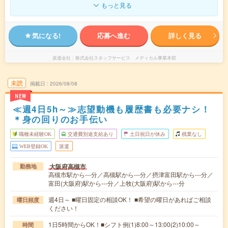
もっと見る
気になる!
応募へ進む
詳しく見る
派遣会社
株式会社スタッフサービス メディカル事業本部
未読
掲載日
2026/08/08
NEW
≪週4日5h～≫志望動機も履歴書も必要ナシ！
＊身の回りのお手伝い
職種未経験OK
交通費別途支給あり
土日祝日が休み
残業なし
WEB登録OK
派遣
大阪府高槻市
勤務地
高槻市駅から---分／高槻駅から---分／摂津富田駅から---分／
富田(大阪府)駅から---分／上牧(大阪府)駅から---分
週4日～ ■曜日固定の相談OK！ ■希望の曜日があればご相談
曜日頻度
ください！
1日5時間からOK！■シフト例(1)8:00～13:00(2)10:00～
時間