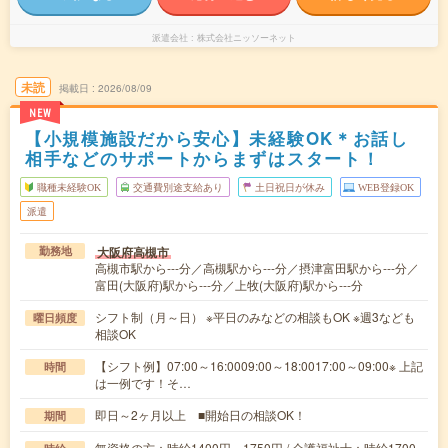
派遣会社
株式会社ニッソーネット
未読
掲載日
2026/08/09
NEW
【小規模施設だから安心】未経験OK＊お話し
相手などのサポートからまずはスタート！
職種未経験OK
交通費別途支給あり
土日祝日が休み
WEB登録OK
派遣
大阪府高槻市
勤務地
高槻市駅から---分／高槻駅から---分／摂津富田駅から---分／
富田(大阪府)駅から---分／上牧(大阪府)駅から---分
シフト制（月～日） ※平日のみなどの相談もOK ※週3なども
曜日頻度
相談OK
【シフト例】07:00～16:0009:00～18:0017:00～09:00※ 上記
時間
は一例です！そ…
即日～2ヶ月以上 ■開始日の相談OK！
期間
無資格の方：時給1400円～1750円 / 介護福祉士：時給1700