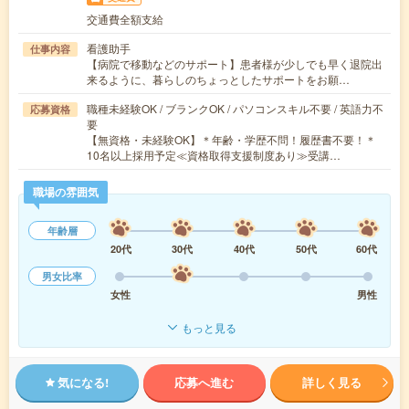
交通費全額支給
看護助手
仕事内容
【病院で移動などのサポート】患者様が少しでも早く退院出
来るように、暮らしのちょっとしたサポートをお願…
職種未経験OK / ブランクOK / パソコンスキル不要 / 英語力不
応募資格
要
【無資格・未経験OK】＊年齢・学歴不問！履歴書不要！＊
10名以上採用予定≪資格取得支援制度あり≫受講…
職場の雰囲気
年齢層
20代
30代
40代
50代
60代
男女比率
女性
男性
もっと見る
気になる!
応募へ進む
詳しく見る