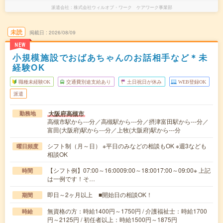
派遣会社
株式会社ウィルオブ・ワーク ケアワーク事業部
未読
掲載日
2026/08/09
NEW
小規模施設でおばあちゃんのお話相手など＊未
経験OK
職種未経験OK
交通費別途支給あり
土日祝日が休み
WEB登録OK
派遣
大阪府高槻市
勤務地
高槻市駅から---分／高槻駅から---分／摂津富田駅から---分／
富田(大阪府)駅から---分／上牧(大阪府)駅から---分
シフト制（月～日） ※平日のみなどの相談もOK ※週3なども
曜日頻度
相談OK
【シフト例】07:00～16:0009:00～18:0017:00～09:00※ 上記
時間
は一例です！そ…
即日～2ヶ月以上 ■開始日の相談OK！
期間
無資格の方：時給1400円～1750円 / 介護福祉士：時給1700
時給
円～2125円 / 初任者以上：時給1500円～1875円