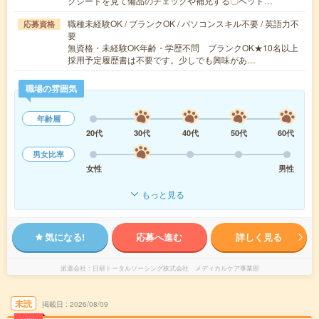
クシートを見て備品のチェックや補充する〇ベッド…
職種未経験OK / ブランクOK / パソコンスキル不要 / 英語力不
応募資格
要
無資格・未経験OK年齢・学歴不問 ブランクOK★10名以上
採用予定履歴書は不要です。少しでも興味があ…
職場の雰囲気
年齢層
20代
30代
40代
50代
60代
男女比率
女性
男性
もっと見る
気になる!
応募へ進む
詳しく見る
派遣会社
日研トータルソーシング株式会社 メディカルケア事業部
未読
掲載日
2026/08/09