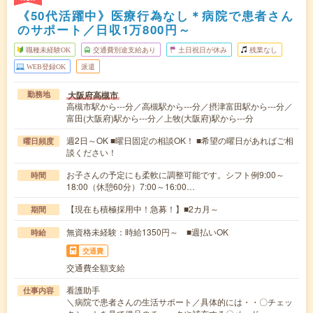
《50代活躍中》医療行為なし＊病院で患者さん
のサポート／日収1万800円～
職種未経験OK
交通費別途支給あり
土日祝日が休み
残業なし
WEB登録OK
派遣
大阪府高槻市
勤務地
高槻市駅から---分／高槻駅から---分／摂津富田駅から---分／
富田(大阪府)駅から---分／上牧(大阪府)駅から---分
週2日～OK ■曜日固定の相談OK！ ■希望の曜日があればご相
曜日頻度
談ください！
お子さんの予定にも柔軟に調整可能です。シフト例9:00～
時間
18:00（休憩60分）7:00～16:00…
【現在も積極採用中！急募！】■2カ月～
期間
無資格未経験：時給1350円～ ■週払いOK
時給
交通費
交通費全額支給
看護助手
仕事内容
＼病院で患者さんの生活サポート／具体的には・・〇チェッ