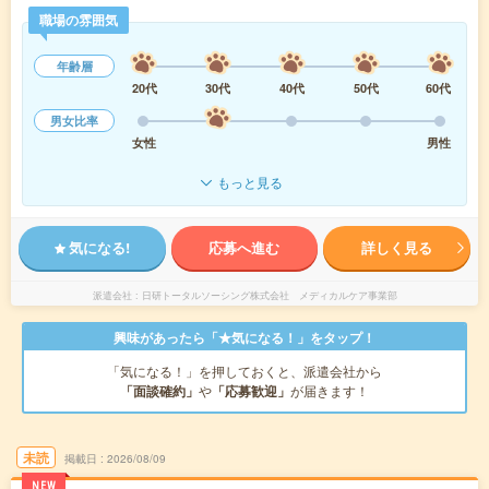
職場の雰囲気
年齢層
20代
30代
40代
50代
60代
男女比率
女性
男性
もっと見る
気になる!
応募へ進む
詳しく見る
派遣会社
日研トータルソーシング株式会社 メディカルケア事業部
興味があったら「★気になる！」をタップ！
「気になる！」を押しておくと、派遣会社から
「面談確約」
や
「応募歓迎」
が届きます！
未読
掲載日
2026/08/09
NEW