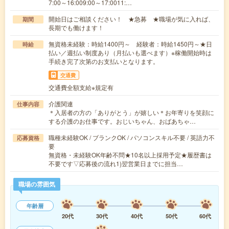
7:00～16:009:00～17:0011:…
開始日はご相談ください！ ★急募 ★職場が気に入れば、
期間
長期でも働けます！
無資格未経験：時給1400円～ 経験者：時給1450円～★日
時給
払い／週払い制度あり（月払いも選べます）※稼働開始時は
手続き完了次第のお支払いとなります。
交通費
交通費全額支給※規定有
介護関連
仕事内容
＊入居者の方の「ありがとう」が嬉しい＊お年寄りを笑顔に
する介護のお仕事です。おじいちゃん、おばあちゃ…
職種未経験OK / ブランクOK / パソコンスキル不要 / 英語力不
応募資格
要
無資格・未経験OK年齢不問★10名以上採用予定★履歴書は
不要です▽応募後の流れ1)翌営業日までに担当…
職場の雰囲気
年齢層
20代
30代
40代
50代
60代