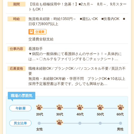
【現在も積極採用中！急募！】■2カ月～ 8月～、9月スター
期間
トもOK！
無資格未経験：時給1350円～ ■週払いOK ■扶養内OK ■
時給
日収1万800円以上
交通費
交通費全額支給
看護助手
仕事内容
▼病院の一般病棟にて看護師さんのサポート！＜具体的に
は…＞〇カルテをファイリングする〇チェックシート…
職種未経験OK / ブランクOK / パソコンスキル不要 / 英語力不
応募資格
要
無資格・未経験OK年齢・学歴不問 ブランクOK★10名以上
採用予定履歴書は不要です。少しでも興味があ…
職場の雰囲気
年齢層
20代
30代
40代
50代
60代
男女比率
女性
男性