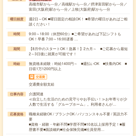
高槻市駅から---分／高槻駅から---分／摂津富田駅から---分／
富田(大阪府)駅から---分／上牧(大阪府)駅から---分
週2日～OK ■曜日固定の相談OK！ ■希望の曜日があればご相
曜日頻度
談ください！
9:00～18:00（休憩60分）■ご希望があれば下記シフトも
時間
OK！早番 7:00～16:00遅番 …
【8月中のスタートOK！急募！】2カ月～ ■ご応募から最短
期間
2～3日後に就業が可能です！
無資格未経験：時給1400円～ ■週払いOK ■扶養内OK ■
時給
日収1万1200円以上
交通費
交通費全額支給
介護関連
仕事内容
≪自立した生活のための見守りやお手伝い！≫お年寄りが少
人数で生活する「グループホーム」。利用者さんが…
職種未経験OK / ブランクOK / パソコンスキル不要 / 英語力不
応募資格
要
■資格・経験・年齢不問■学歴不問■10名以上採用予定！■履
歴書不要■面談確約■社会保険完備■社員登用…