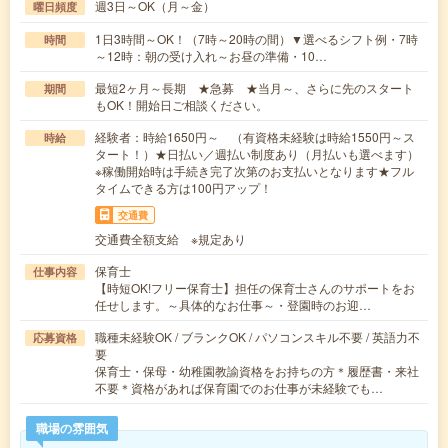
週3日～OK（月～金）
曜日頻度
1日3時間～OK！（7時～20時の間）▼選べるシフト例・7時
時間
～12時：朝の受け入れ～お昼の準備・10…
最短2ヶ月～長期 ★急募 ★当月～、さらに先のスタート
期間
もOK！開始日ご相談ください。
経験者：時給1650円～ （有資格未経験は時給1550円～ス
時給
タート！）★日払い／週払い制度あり（月払いも選べます）
※稼働開始時は手続き完了次第のお支払いとなります★フル
タイムできる方は100円アップ！
交通費
交通費全額支給 ※規定あり
保育士
仕事内容
【時短OK!フリー保育士】担任の保育士さんのサポートをお
任せします。～具体的なお仕事～・登園時のお迎…
職種未経験OK / ブランクOK / パソコンスキル不要 / 英語力不
応募資格
要
保育士・保母・幼稚園教諭資格をお持ちの方＊履歴書・来社
不要＊資格があれば保育園でのお仕事が未経験でも…
職場の雰囲気