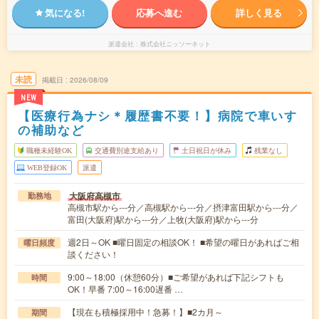
気になる!
応募へ進む
詳しく見る
派遣会社
株式会社ニッソーネット
未読
掲載日
2026/08/09
NEW
【医療行為ナシ＊履歴書不要！】病院で車いす
の補助など
職種未経験OK
交通費別途支給あり
土日祝日が休み
残業なし
WEB登録OK
派遣
大阪府高槻市
勤務地
高槻市駅から---分／高槻駅から---分／摂津富田駅から---分／
富田(大阪府)駅から---分／上牧(大阪府)駅から---分
週2日～OK ■曜日固定の相談OK！ ■希望の曜日があればご相
曜日頻度
談ください！
9:00～18:00（休憩60分）■ご希望があれば下記シフトも
時間
OK！早番 7:00～16:00遅番 …
【現在も積極採用中！急募！】■2カ月～
期間