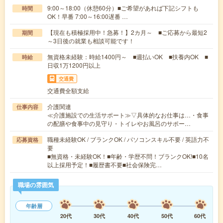
9:00～18:00（休憩60分）■ご希望があれば下記シフトも
時間
OK！早番 7:00～16:00遅番 …
【現在も積極採用中！急募！】2カ月～ ■ご応募から最短2
期間
～3日後の就業も相談可能です！
無資格未経験：時給1400円～ ■週払いOK ■扶養内OK ■
時給
日収1万1200円以上
交通費
交通費全額支給
介護関連
仕事内容
≪介護施設での生活サポート≫▽具体的なお仕事は…・食事
の配膳や食事中の見守り・トイレやお風呂のサポー…
職種未経験OK / ブランクOK / パソコンスキル不要 / 英語力不
応募資格
要
■無資格・未経験OK！■年齢・学歴不問！ブランクOK!■10名
以上採用予定！■履歴書不要■社会保険完…
職場の雰囲気
年齢層
20代
30代
40代
50代
60代