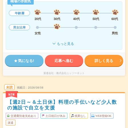
職場の雰囲気
年齢層
20代
30代
40代
50代
60代
男女比率
女性
男性
もっと見る
気になる!
応募へ進む
詳しく見る
派遣会社
株式会社ニッソーネット
未読
掲載日
2026/08/08
NEW
【週2日～＆土日休】料理の手伝いなど少人数
の施設で自立を支援
交通費別途支給あり
土日祝日が休み
残業なし
WEB登録OK
派遣