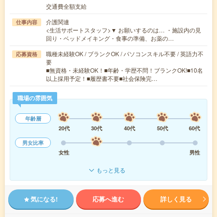
交通費全額支給
介護関連
仕事内容
<生活サポートスタッフ>▼ お願いするのは… ・施設内の見
回り・ベッドメイキング・食事の準備、お薬の…
職種未経験OK / ブランクOK / パソコンスキル不要 / 英語力不
応募資格
要
■無資格・未経験OK！■年齢・学歴不問！ブランクOK!■10名
以上採用予定！■履歴書不要■社会保険完…
職場の雰囲気
年齢層
20代
30代
40代
50代
60代
男女比率
女性
男性
もっと見る
気になる!
応募へ進む
詳しく見る