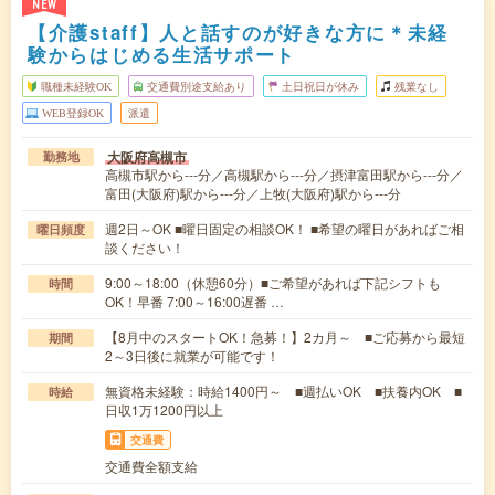
NEW
【介護staff】人と話すのが好きな方に＊未経
験からはじめる生活サポート
職種未経験OK
交通費別途支給あり
土日祝日が休み
残業なし
WEB登録OK
派遣
大阪府高槻市
勤務地
高槻市駅から---分／高槻駅から---分／摂津富田駅から---分／
富田(大阪府)駅から---分／上牧(大阪府)駅から---分
週2日～OK ■曜日固定の相談OK！ ■希望の曜日があればご相
曜日頻度
談ください！
9:00～18:00（休憩60分）■ご希望があれば下記シフトも
時間
OK！早番 7:00～16:00遅番 …
【8月中のスタートOK！急募！】2カ月～ ■ご応募から最短
期間
2～3日後に就業が可能です！
無資格未経験：時給1400円～ ■週払いOK ■扶養内OK ■
時給
日収1万1200円以上
交通費
交通費全額支給