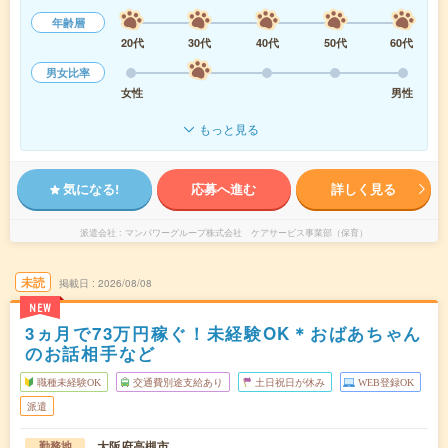
年齢層
20代
30代
40代
50代
60代
男女比率
女性
男性
もっと見る
気になる!
応募へ進む
詳しく見る
派遣会社
マンパワーグループ株式会社 ケアサービス事業部（保育）
未読
掲載日
2026/08/08
NEW
3ヵ月で73万円稼ぐ！未経験OK＊おばあちゃん
のお話相手など
職種未経験OK
交通費別途支給あり
土日祝日が休み
WEB登録OK
派遣
大阪府高槻市
勤務地