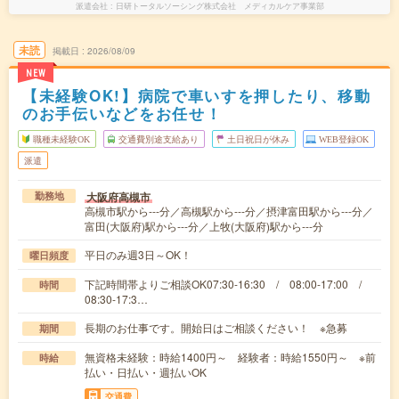
派遣会社
日研トータルソーシング株式会社 メディカルケア事業部
未読
掲載日
2026/08/09
NEW
【未経験OK!】病院で車いすを押したり、移動
のお手伝いなどをお任せ！
職種未経験OK
交通費別途支給あり
土日祝日が休み
WEB登録OK
派遣
大阪府高槻市
勤務地
高槻市駅から---分／高槻駅から---分／摂津富田駅から---分／
富田(大阪府)駅から---分／上牧(大阪府)駅から---分
平日のみ週3日～OK！
曜日頻度
下記時間帯よりご相談OK07:30-16:30 / 08:00-17:00 /
時間
08:30-17:3…
長期のお仕事です。開始日はご相談ください！ ※急募
期間
無資格未経験：時給1400円～ 経験者：時給1550円～ ※前
時給
払い・日払い・週払いOK
交通費