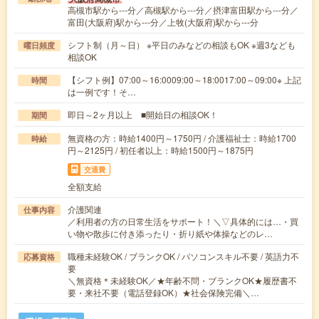
高槻市駅から---分／高槻駅から---分／摂津富田駅から---分／
富田(大阪府)駅から---分／上牧(大阪府)駅から---分
シフト制（月～日） ※平日のみなどの相談もOK ※週3なども
曜日頻度
相談OK
【シフト例】07:00～16:0009:00～18:0017:00～09:00※ 上記
時間
は一例です！そ…
即日～2ヶ月以上 ■開始日の相談OK！
期間
無資格の方：時給1400円～1750円 / 介護福祉士：時給1700
時給
円～2125円 / 初任者以上：時給1500円～1875円
交通費
全額支給
介護関連
仕事内容
／利用者の方の日常生活をサポート！＼▽具体的には…・買
い物や散歩に付き添ったり・折り紙や体操などのレ…
職種未経験OK / ブランクOK / パソコンスキル不要 / 英語力不
応募資格
要
＼無資格＊未経験OK／★年齢不問・ブランクOK★履歴書不
要・来社不要（電話登録OK）★社会保険完備＼…