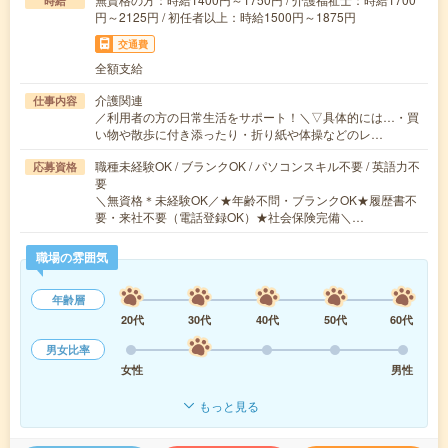
時給
円～2125円 / 初任者以上：時給1500円～1875円
交通費
全額支給
介護関連
仕事内容
／利用者の方の日常生活をサポート！＼▽具体的には…・買
い物や散歩に付き添ったり・折り紙や体操などのレ…
職種未経験OK / ブランクOK / パソコンスキル不要 / 英語力不
応募資格
要
＼無資格＊未経験OK／★年齢不問・ブランクOK★履歴書不
要・来社不要（電話登録OK）★社会保険完備＼…
職場の雰囲気
年齢層
20代
30代
40代
50代
60代
男女比率
女性
男性
もっと見る