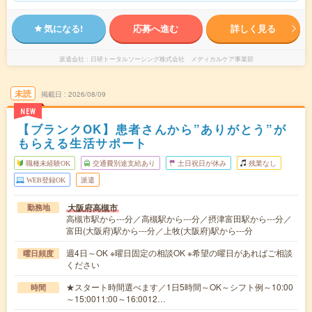
気になる!
応募へ進む
詳しく見る
派遣会社
日研トータルソーシング株式会社 メディカルケア事業部
未読
掲載日
2026/08/09
NEW
【ブランクOK】患者さんから”ありがとう”が
もらえる生活サポート
職種未経験OK
交通費別途支給あり
土日祝日が休み
残業なし
WEB登録OK
派遣
大阪府高槻市
勤務地
高槻市駅から---分／高槻駅から---分／摂津富田駅から---分／
富田(大阪府)駅から---分／上牧(大阪府)駅から---分
週4日～OK ※曜日固定の相談OK ※希望の曜日があればご相談
曜日頻度
ください
★スタート時間選べます／1日5時間～OK～シフト例～10:00
時間
～15:0011:00～16:0012…