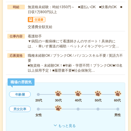
無資格未経験：時給1350円～ ■週払いOK ■扶養内OK ■
時給
日収1万800円以上
交通費
交通費全額支給
看護助手
仕事内容
▼病院の一般病棟にて看護師さんのサポート！具体的に
は、・車いす搬送の補助・ベットメイキングやシーツ交…
職種未経験OK / ブランクOK / パソコンスキル不要 / 英語力不
応募資格
要
■無資格・未経験OK！■年齢・学歴不問！ブランクOK!■10名
以上採用予定！■履歴書不要■社会保険完…
職場の雰囲気
年齢層
20代
30代
40代
50代
60代
男女比率
女性
男性
もっと見る