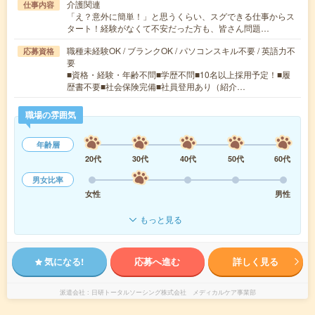
介護関連
仕事内容
「え？意外に簡単！」と思うくらい、スグできる仕事からス
タート！経験がなくて不安だった方も、皆さん問題…
職種未経験OK / ブランクOK / パソコンスキル不要 / 英語力不
応募資格
要
■資格・経験・年齢不問■学歴不問■10名以上採用予定！■履
歴書不要■社会保険完備■社員登用あり（紹介…
職場の雰囲気
年齢層
20代
30代
40代
50代
60代
男女比率
女性
男性
もっと見る
気になる!
応募へ進む
詳しく見る
派遣会社
日研トータルソーシング株式会社 メディカルケア事業部