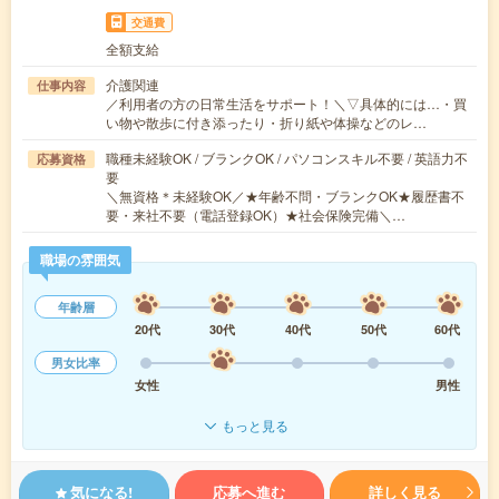
交通費
全額支給
介護関連
仕事内容
／利用者の方の日常生活をサポート！＼▽具体的には…・買
い物や散歩に付き添ったり・折り紙や体操などのレ…
職種未経験OK / ブランクOK / パソコンスキル不要 / 英語力不
応募資格
要
＼無資格＊未経験OK／★年齢不問・ブランクOK★履歴書不
要・来社不要（電話登録OK）★社会保険完備＼…
職場の雰囲気
年齢層
20代
30代
40代
50代
60代
男女比率
女性
男性
もっと見る
気になる!
応募へ進む
詳しく見る