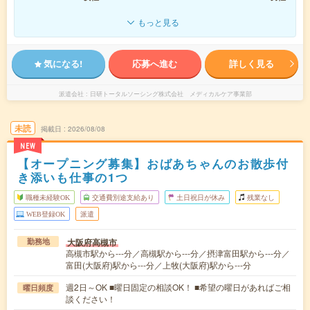
もっと見る
気になる!
応募へ進む
詳しく見る
派遣会社
日研トータルソーシング株式会社 メディカルケア事業部
未読
掲載日
2026/08/08
NEW
【オープニング募集】おばあちゃんのお散歩付
き添いも仕事の1つ
職種未経験OK
交通費別途支給あり
土日祝日が休み
残業なし
WEB登録OK
派遣
大阪府高槻市
勤務地
高槻市駅から---分／高槻駅から---分／摂津富田駅から---分／
富田(大阪府)駅から---分／上牧(大阪府)駅から---分
週2日～OK ■曜日固定の相談OK！ ■希望の曜日があればご相
曜日頻度
談ください！