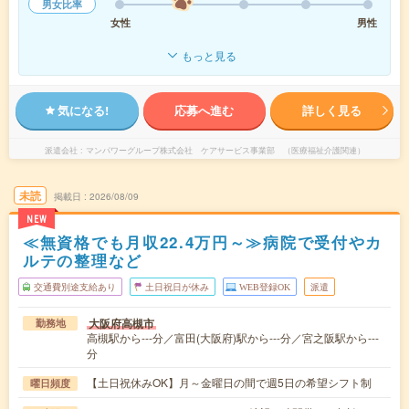
男女比率
女性
男性
もっと見る
気になる!
応募へ進む
詳しく見る
派遣会社
マンパワーグループ株式会社 ケアサービス事業部 （医療福祉介護関連）
未読
掲載日
2026/08/09
NEW
≪無資格でも月収22.4万円～≫病院で受付やカ
ルテの整理など
交通費別途支給あり
土日祝日が休み
WEB登録OK
派遣
大阪府高槻市
勤務地
高槻駅から---分／富田(大阪府)駅から---分／宮之阪駅から---
分
【土日祝休みOK】月～金曜日の間で週5日の希望シフト制
曜日頻度