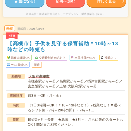
気になる!
応募へ進む
詳しく見る
派遣会社
株式会社綜合キャリアオプション 製造事業部（全国）
未読
掲載日
2026/08/06
NEW
【高槻市】子供を見守る保育補助＊10時～13
時などの時短も
職種未経験OK
交通費別途支給あり
土日祝日が休み
残業なし
WEB登録OK
派遣
大阪府高槻市
勤務地
高槻市駅から---分／高槻駅から---分／摂津富田駅から---分／
宮之阪駅から---分／上牧(大阪府)駅から---分
週3日～OK（月～金）
曜日頻度
〈1日3時間～OK！＊10～13時など！〉※残業なし！▼選べ
時間
るシフト例（7時～20時の間）・7時～1…
最短2ヶ月～長期 ★急募 ★8月～、さらに先のスタートも
期間
OK！開始日ご相談ください。