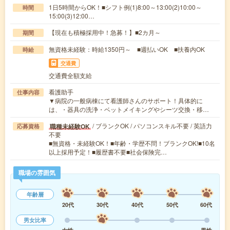
1日5時間からOK！■シフト例(1)8:00～13:00(2)10:00～
時間
15:00(3)12:00…
【現在も積極採用中！急募！】■2カ月～
期間
無資格未経験：時給1350円～ ■週払いOK ■扶養内OK
時給
交通費
交通費全額支給
看護助手
仕事内容
▼病院の一般病棟にて看護師さんのサポート！具体的に
は、・器具の洗浄・ベットメイキングやシーツ交換・移…
/ ブランクOK / パソコンスキル不要 / 英語力
職種未経験OK
応募資格
不要
■無資格・未経験OK！■年齢・学歴不問！ブランクOK!■10名
以上採用予定！■履歴書不要■社会保険完…
職場の雰囲気
年齢層
20代
30代
40代
50代
60代
男女比率