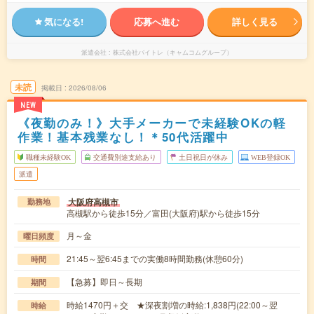
気になる!
応募へ進む
詳しく見る
派遣会社
株式会社バイトレ（キャムコムグループ）
未読
掲載日
2026/08/06
NEW
《夜勤のみ！》大手メーカーで未経験OKの軽
作業！基本残業なし！＊50代活躍中
職種未経験OK
交通費別途支給あり
土日祝日が休み
WEB登録OK
派遣
大阪府高槻市
勤務地
高槻駅から徒歩15分／富田(大阪府)駅から徒歩15分
月～金
曜日頻度
21:45～翌6:45までの実働8時間勤務(休憩60分)
時間
【急募】即日～長期
期間
時給1470円＋交 ★深夜割増の時給:1,838円(22:00～翌
時給