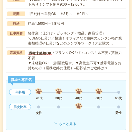
トあり！シフト例▼9:00～12:00▼…
1日だけの単発OK！＃8月～ ＃9月～
期間
時給1,500円～1,875円
時給
軽作業（仕分け・ピッキング・検品、商品管理）
仕事内容
＼DMの仕分け／快適！オフィスなど室内のカンタン軽作業
書類整理や仕分けなどのシンプルワーク！未経験の…
/ ブランクOK / パソコンスキル不要 / 英語力
職種未経験OK
応募資格
不要
▼未経験OK！（副業歓迎☆）▼高校生不可▼携帯電話をお
持ちの方（業務連絡に使用）※応募後のご連絡はメ…
職場の雰囲気
年齢層
20代
30代
40代
50代
60代
男女比率
女性
男性
もっと見る