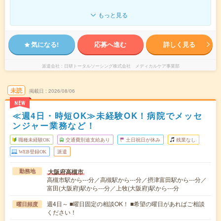
もっと見る
気になる!
応募へ進む
詳しく見る
派遣会社
日研トータルソーシング株式会社 メディカルケア事業部
未読
掲載日
2026/08/06
NEW
≪週4日・時短OK≫未経験OK！病院でメッセ
ンジャー業務など！
職種未経験OK
交通費別途支給あり
土日祝日が休み
残業なし
WEB登録OK
派遣
大阪府高槻市
勤務地
高槻市駅から---分／高槻駅から---分／摂津富田駅から---分／
富田(大阪府)駅から---分／上牧(大阪府)駅から---分
週4日～ ■曜日固定の相談OK！ ■希望の曜日があればご相談
曜日頻度
ください！