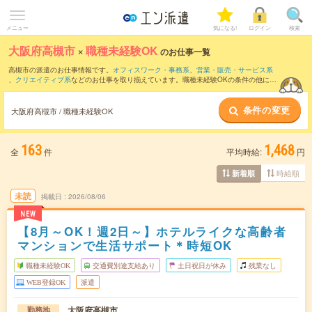
メニュー
気になる!
ログイン
検索
大阪府高槻市
×
職種未経験OK
のお仕事一覧
高槻市の派遣のお仕事情報です。
オフィスワーク・事務系
、
営業・販売・サービス系
、
クリエイティブ系
などのお仕事を取り揃えています。職種未経験OKの条件の他に、
交通費別途支給あり
、
友だちと一緒の応募OK
、
週4日勤務
などのこだわり条件も取り
揃えています。
条件の変更
大阪府高槻市 / 職種未経験OK
163
1,468
全
件
平均時給:
円
時給順
新着順
未読
掲載日
2026/08/06
NEW
【8月～OK！週2日～】ホテルライクな高齢者
マンションで生活サポート＊時短OK
職種未経験OK
交通費別途支給あり
土日祝日が休み
残業なし
WEB登録OK
派遣
大阪府高槻市
勤務地