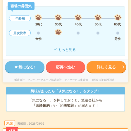
職場の雰囲気
年齢層
20代
30代
40代
50代
60代
男女比率
女性
男性
もっと見る
気になる!
応募へ進む
詳しく見る
派遣会社
マンパワーグループ株式会社 ケアサービス事業部 （医療福祉介護関連）
興味があったら「★気になる！」をタップ！
「気になる！」を押しておくと、派遣会社から
「面談確約」
や
「応募歓迎」
が届きます！
未読
掲載日
2026/08/06
NEW