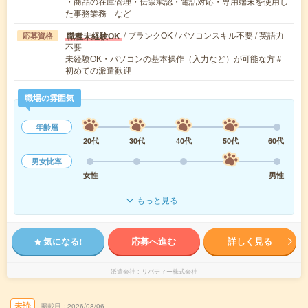
・商品の在庫管理・伝票承認・電話対応・専用端末を使用し
た事務業務 など
/ ブランクOK / パソコンスキル不要 / 英語力
職種未経験OK
応募資格
不要
未経験OK・パソコンの基本操作（入力など）が可能な方＃
初めての派遣歓迎
職場の雰囲気
年齢層
20代
30代
40代
50代
60代
男女比率
女性
男性
もっと見る
気になる!
応募へ進む
詳しく見る
派遣会社
リバティー株式会社
未読
掲載日
2026/08/06