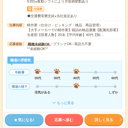
5:00)※夜勤シフトにより月収例変動あり
交通費
◆交通費実費支給※当社規定あり
軽作業（仕分け・ピッキング・検品、商品管理）
仕事内容
【大手メーカーでの軽作業】箱詰め検品運搬【配属先部署】
生産部【部署人数】20名【平均年齢】40代【制…
/ ブランクOK / 英語力不要
職種未経験OK
応募資格
**未経験OK**
職場の雰囲気
年齢層
20代
30代
40代
50代
60代
職場の様子
活気がある
しずか
もっと見る
気になる!
応募へ進む
詳しく見る