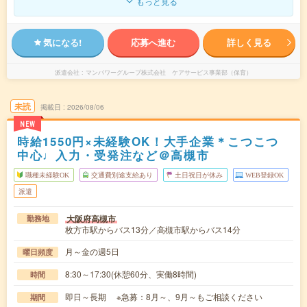
もっと見る
気になる!
応募へ進む
詳しく見る
派遣会社
マンパワーグループ株式会社 ケアサービス事業部（保育）
未読
掲載日
2026/08/06
NEW
時給1550円×未経験OK！大手企業＊こつこつ
中心♩入力・受発注など＠高槻市
職種未経験OK
交通費別途支給あり
土日祝日が休み
WEB登録OK
派遣
大阪府高槻市
勤務地
枚方市駅からバス13分／高槻市駅からバス14分
月～金の週5日
曜日頻度
8:30～17:30(休憩60分、実働8時間)
時間
即日～長期 ※急募：8月～、9月～もご相談ください
期間