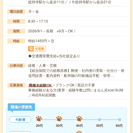
総持寺駅から徒歩11分／ＪＲ総持寺駅から徒歩21分
月～金
曜日頻度
8:30～17:10
時間
2026/9/1～長期 ※9月～OK！
期間
時給1450円＋交
時給
交通費
◆交通費実費支給※当社規定あり
総務・人事・労務
仕事内容
【総合病院での総務庶務】郵便・社内便の受取・仕分け・発
送問診票・案内資料・配布物の印刷備品手配・管理…
/ ブランクOK / 英語力不要
職種未経験OK
応募資格
事務経験がある方(業界・経験年数は問いません)Excel:SUM
／AVERAGE関数
職場の雰囲気
年齢層
20代
30代
40代
50代
60代