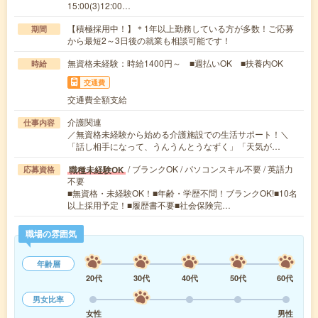
15:00(3)12:00…
【積極採用中！】＊1年以上勤務している方が多数！ご応募
期間
から最短2～3日後の就業も相談可能です！
無資格未経験：時給1400円～ ■週払いOK ■扶養内OK
時給
交通費
交通費全額支給
介護関連
仕事内容
／無資格未経験から始める介護施設での生活サポート！＼
「話し相手になって、うんうんとうなずく」「天気が…
/ ブランクOK / パソコンスキル不要 / 英語力
職種未経験OK
応募資格
不要
■無資格・未経験OK！■年齢・学歴不問！ブランクOK!■10名
以上採用予定！■履歴書不要■社会保険完…
職場の雰囲気
年齢層
20代
30代
40代
50代
60代
男女比率
女性
男性