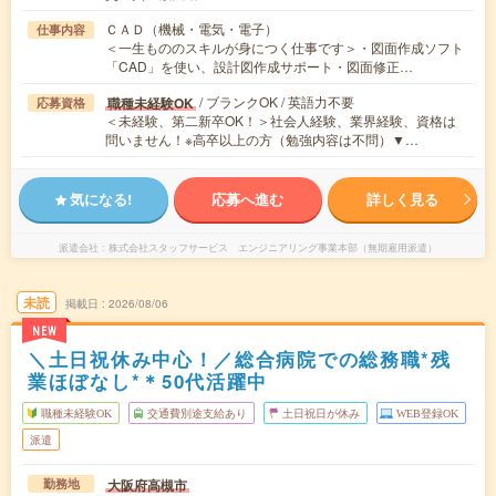
ＣＡＤ（機械・電気・電子）
仕事内容
＜一生もののスキルが身につく仕事です＞・図面作成ソフト
「CAD」を使い、設計図作成サポート・図面修正…
/ ブランクOK / 英語力不要
職種未経験OK
応募資格
＜未経験、第二新卒OK！＞社会人経験、業界経験、資格は
問いません！※高卒以上の方（勉強内容は不問）▼…
気になる!
応募へ進む
詳しく見る
派遣会社
株式会社スタッフサービス エンジニアリング事業本部（無期雇用派遣）
未読
掲載日
2026/08/06
NEW
＼土日祝休み中心！／総合病院での総務職*残
業ほぼなし*＊50代活躍中
職種未経験OK
交通費別途支給あり
土日祝日が休み
WEB登録OK
派遣
大阪府高槻市
勤務地