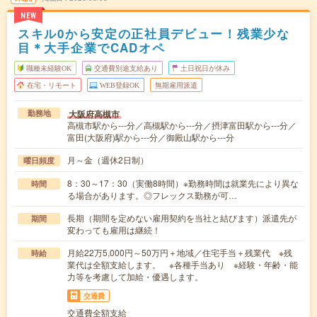
NEW
スキル0から安定の正社員デビュー！残業少な
目＊大手企業でCADオペ
職種未経験OK
交通費別途支給あり
土日祝日が休み
在宅・リモート
WEB登録OK
無期雇用派遣
大阪府高槻市
勤務地
高槻市駅から---分／高槻駅から---分／摂津富田駅から---分／
富田(大阪府)駅から---分／御殿山駅から---分
月～金（週休2日制）
曜日頻度
8：30～17：30（実働8時間）※勤務時間は就業先により異な
時間
る場合があります。◎フレックス勤務が可…
長期（期間を定めない雇用契約を当社と結びます）派遣先が
期間
変わっても雇用は継続！
月給22万5,000円～50万円＋地域／住宅手当＋残業代 ※残
時給
業代は全額支給します。 ※各種手当あり ※経験・年齢・能
力等を考慮して加給・優遇します。
交通費
交通費全額支給