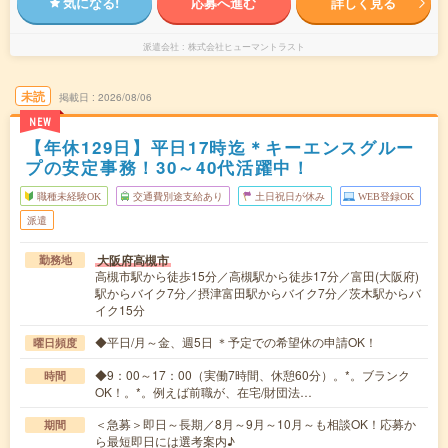
気になる!
応募へ進む
詳しく見る
派遣会社
株式会社ヒューマントラスト
未読
掲載日
2026/08/06
NEW
【年休129日】平日17時迄＊キーエンスグルー
プの安定事務！30～40代活躍中！
職種未経験OK
交通費別途支給あり
土日祝日が休み
WEB登録OK
派遣
大阪府高槻市
勤務地
高槻市駅から徒歩15分／高槻駅から徒歩17分／富田(大阪府)
駅からバイク7分／摂津富田駅からバイク7分／茨木駅からバ
イク15分
◆平日/月～金、週5日 ＊予定での希望休の申請OK！
曜日頻度
◆9：00～17：00（実働7時間、休憩60分）。*。ブランク
時間
OK！。*。例えば前職が、在宅/財団法…
＜急募＞即日～長期／8月～9月～10月～も相談OK！応募か
期間
ら最短即日には選考案内♪