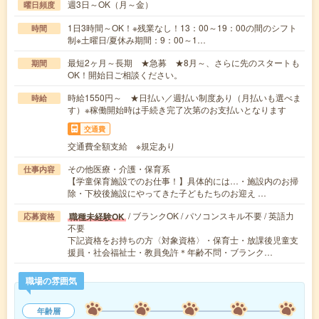
週3日～OK（月～金）
曜日頻度
1日3時間～OK！※残業なし！13：00～19：00の間のシフト
時間
制※土曜日/夏休み期間：9：00～1…
最短2ヶ月～長期 ★急募 ★8月～、さらに先のスタートも
期間
OK！開始日ご相談ください。
時給1550円～ ★日払い／週払い制度あり（月払いも選べま
時給
す）※稼働開始時は手続き完了次第のお支払いとなります
交通費
交通費全額支給 ※規定あり
その他医療・介護・保育系
仕事内容
【学童保育施設でのお仕事！】具体的には…・施設内のお掃
除・下校後施設にやってきた子どもたちのお迎え …
/ ブランクOK / パソコンスキル不要 / 英語力
職種未経験OK
応募資格
不要
下記資格をお持ちの方〈対象資格〉・保育士・放課後児童支
援員・社会福祉士・教員免許＊年齢不問・ブランク…
職場の雰囲気
年齢層