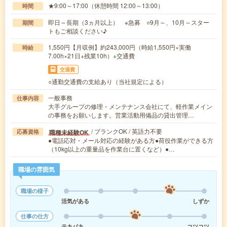
★9:00～17:00（休憩時間 12:00～13:00）
時間
即日～長期（3ヵ月以上） ※急募 ○9月～、10月～スター
期間
トもご相談ください♪
1,550円【月収例】約243,000円（時給1,550円×実働
時給
7.00h×21日+残業10h）+交通費
交通費
○通勤交通費の支給あり（当社規定による）
一般事務
仕事内容
大手グループの修理・メンテナンス会社にて、軽作業メイン
の事務をお願いします。営業活動用備品の貸出管理…
/ ブランクOK / 英語力不要
職種未経験OK
応募資格
●電話応対・メール対応の経験がある方●荷役作業ができる方
（10kg以上の重量品を作業台に置くなど）●…
職場の雰囲気
職場の様子
活気がある
しずか
仕事の仕方
テキパキ
コツコツ