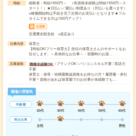
経験者：時給1650円～ （有資格未経験は時給1550円～ス
時給
タート！）★日払い／週払い制度あり（月払いも選べます）
※稼働開始時は手続き完了次第のお支払いとなります★フル
タイムできる方は100円アップ！
交通費
交通費全額支給 ※規定あり
保育士
仕事内容
【時短OK!フリー保育士】担任の保育士さんのサポートをお
任せします。～具体的なお仕事～・登園時のお迎…
/ ブランクOK / パソコンスキル不要 / 英語力
職種未経験OK
応募資格
不要
保育士・保母・幼稚園教諭資格をお持ちの方＊履歴書・来社
不要＊資格があれば保育園でのお仕事が未経験でも…
職場の雰囲気
年齢層
20代
30代
40代
50代
60代
男女比率
女性
男性