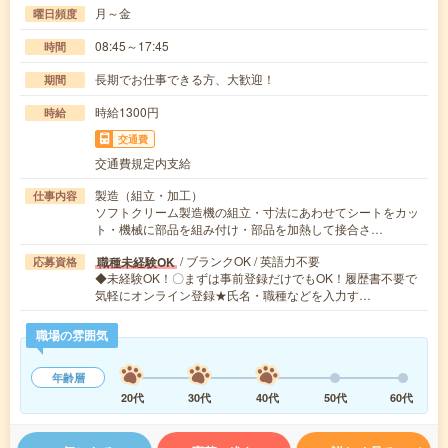
月～金
曜日頻度
08:45～17:45
時間
長期でお仕事できる方、大歓迎！
期間
時給1300円
時給
交通費
交通費規定内支給
製造（組立・加工）
仕事内容
ソフトクリーム製造機の組立・寸法にあわせてシートをカッ
ト・機械に部品を組み付け・部品を加熱して接合さ…
/ ブランクOK / 英語力不要
職種未経験OK
応募資格
◆未経験OK！〇まずは事前登録だけでもOK！履歴書不要で
気軽にオンライン登録★氏名・職種などを入力す…
職場の雰囲気
年齢層
20代
30代
40代
50代
60代