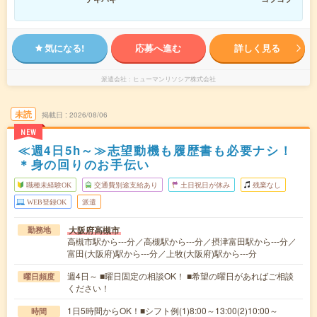
気になる!
応募へ進む
詳しく見る
派遣会社
ヒューマンリソシア株式会社
未読
掲載日
2026/08/06
NEW
≪週4日5h～≫志望動機も履歴書も必要ナシ！
＊身の回りのお手伝い
職種未経験OK
交通費別途支給あり
土日祝日が休み
残業なし
WEB登録OK
派遣
大阪府高槻市
勤務地
高槻市駅から---分／高槻駅から---分／摂津富田駅から---分／
富田(大阪府)駅から---分／上牧(大阪府)駅から---分
週4日～ ■曜日固定の相談OK！ ■希望の曜日があればご相談
曜日頻度
ください！
1日5時間からOK！■シフト例(1)8:00～13:00(2)10:00～
時間