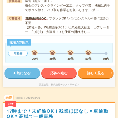
製造（組立・加工）
仕事内容
板金のプレス・グラインダー加工、タップ作業、機械は両手
でボタン押下、バリ取り作業をお願いします。(派…
/ ブランクOK / パソコンスキル不要 / 英語力
職種未経験OK
応募資格
不要
【来社不要、WEB登録OK！】〇未経験大歓迎！〇フリータ
ー、主婦(夫) 大歓迎！ ※お仕事の掛け持ち…
職場の雰囲気
年齢層
20代
30代
40代
50代
60代
気になる!
応募へ進む
詳しく見る
派遣会社
株式会社テクノ・サービス
未読
掲載日
2026/08/06
NEW
17時まで＊未経験OK！残業ほぼなし▼車通勤
OK＊高槻で一般事務