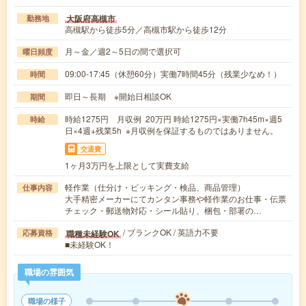
大阪府高槻市
勤務地
高槻駅から徒歩5分／高槻市駅から徒歩12分
月～金／週2～5日の間で選択可
曜日頻度
09:00-17:45（休憩60分）実働7時間45分（残業少なめ！）
時間
即日～長期 ※開始日相談OK
期間
時給1275円 月収例 20万円 時給1275円×実働7h45m×週5
時給
日×4週+残業5h ※月収例を保証するものではありません。
交通費
1ヶ月3万円を上限として実費支給
軽作業（仕分け・ピッキング・検品、商品管理）
仕事内容
大手精密メーカーにてカンタン事務や軽作業のお仕事・伝票
チェック・郵送物対応・シール貼り、梱包・部署の…
/ ブランクOK / 英語力不要
職種未経験OK
応募資格
■未経験OK！
職場の雰囲気
職場の様子