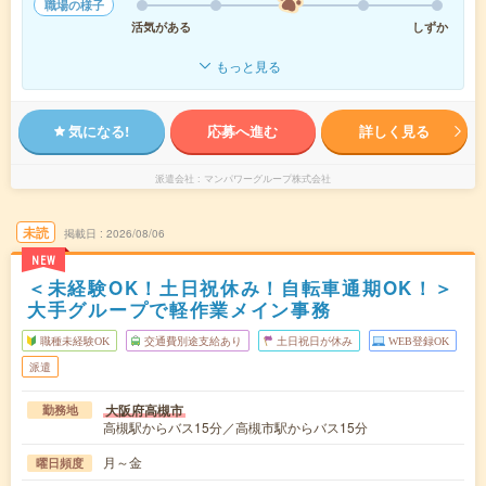
職場の様子
活気がある
しずか
もっと見る
気になる!
応募へ進む
詳しく見る
派遣会社
マンパワーグループ株式会社
未読
掲載日
2026/08/06
NEW
＜未経験OK！土日祝休み！自転車通期OK！＞
大手グループで軽作業メイン事務
職種未経験OK
交通費別途支給あり
土日祝日が休み
WEB登録OK
派遣
大阪府高槻市
勤務地
高槻駅からバス15分／高槻市駅からバス15分
月～金
曜日頻度