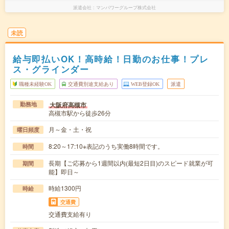
派遣会社
マンパワーグループ株式会社
未読
給与即払いOK！高時給！日勤のお仕事！プレ
ス・グラインダー
職種未経験OK
交通費別途支給あり
WEB登録OK
派遣
大阪府高槻市
勤務地
高槻市駅から徒歩26分
月～金・土・祝
曜日頻度
8:20～17:10※表記のうち実働8時間です。
時間
長期【ご応募から1週間以内(最短2日目)のスピード就業が可
期間
能】即日～
時給1300円
時給
交通費
交通費支給有り