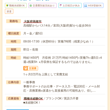
職種未経験OK
交通費別途支給あり
土日祝日が休み
WEB登録OK
派遣
大阪府高槻市
勤務地
高槻駅からバス14分／富田(大阪府)駅から徒歩36分
月～金／週5日
曜日頻度
09:00-17:00（休憩60分）実働7時間（残業少なめ！）
時間
即日～長期
期間
時給1450円 月収例 21万円 時給1450円×実働7h×週5日×4
時給
週+残業5h ※月収例を保証するものではありません。
交通費
1ヶ月3万円を上限として実費支給
一般事務
仕事内容
事務サポートのお仕事・データ入力・電話対応・メール対
応・庶務業務※派遣から直接雇用の可能性あり。但し…
/ ブランクOK / 英語力不要
職種未経験OK
応募資格
■未経験OK！