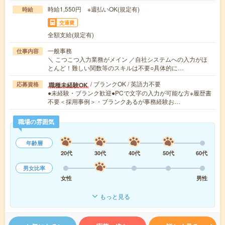
時給1,550円 ※週払いOK(規定有)
時給
交通費
全額支給(規定有)
一般事務
仕事内容
＼ こつこつ入力業務がメイン ／自社システムへの入力がほ
とんど！難しい関数等のスキルは不要○具体的に…
/ ブランクOK / 英語力不要
職種未経験OK
応募資格
●未経験・ブランク歓迎●PCで文字の入力が可能な方※履歴書
不要＜採用事例＞・ブランクあるが事務経験お…
職場の雰囲気
年齢層
20代
30代
40代
50代
60代
男女比率
女性
男性
もっと見る