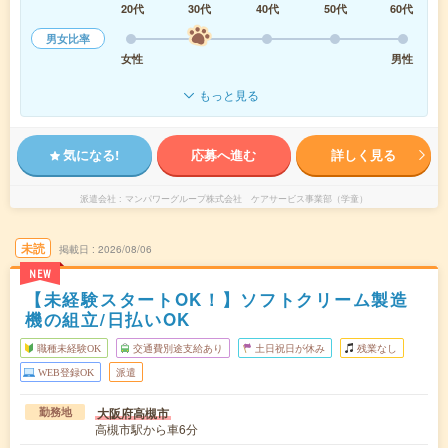
20代
30代
40代
50代
60代
男女比率
女性
男性
もっと見る
気になる!
応募へ進む
詳しく見る
派遣会社
マンパワーグループ株式会社 ケアサービス事業部（学童）
未読
掲載日
2026/08/06
NEW
【未経験スタートOK！】ソフトクリーム製造
機の組立/日払いOK
職種未経験OK
交通費別途支給あり
土日祝日が休み
残業なし
WEB登録OK
派遣
大阪府高槻市
勤務地
高槻市駅から車6分