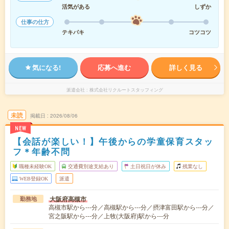
活気がある
しずか
仕事の仕方
テキパキ
コツコツ
気になる!
応募へ進む
詳しく見る
派遣会社
株式会社リクルートスタッフィング
未読
掲載日
2026/08/06
NEW
【会話が楽しい！】午後からの学童保育スタッ
フ＊年齢不問
職種未経験OK
交通費別途支給あり
土日祝日が休み
残業なし
WEB登録OK
派遣
大阪府高槻市
勤務地
高槻市駅から---分／高槻駅から---分／摂津富田駅から---分／
宮之阪駅から---分／上牧(大阪府)駅から---分