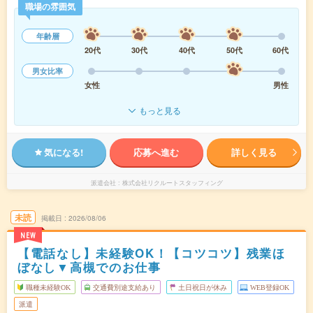
職場の雰囲気
年齢層
20代
30代
40代
50代
60代
男女比率
女性
男性
もっと見る
気になる!
応募へ進む
詳しく見る
派遣会社
株式会社リクルートスタッフィング
未読
掲載日
2026/08/06
NEW
【電話なし】未経験OK！【コツコツ】残業ほ
ぼなし▼高槻でのお仕事
職種未経験OK
交通費別途支給あり
土日祝日が休み
WEB登録OK
派遣