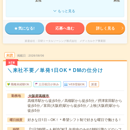
女性
男性
もっと見る
気になる!
応募へ進む
詳しく見る
派遣会社
日研トータルソーシング株式会社 メディカルケア事業部
未読
掲載日
2026/08/06
NEW
＼来社不要／単発1日OK＊DMの仕分け
職種未経験OK
土日祝日が休み
WEB登録OK
派遣
大阪府高槻市
勤務地
高槻市駅から徒歩5分／高槻駅から徒歩5分／摂津富田駅から
徒歩5分／富田(大阪府)駅から徒歩5分／上牧(大阪府)駅から
徒歩5分
好きな日1日～OK！＊希望シフト制で好きな曜日で働ける！
曜日頻度
【1日3時間～も相談OK!】午前中のみや18時以降などのシフ
時間