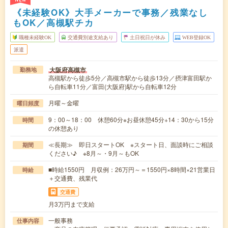
《未経験OK》大手メーカーで事務／残業なし
もOK／高槻駅チカ
職種未経験OK
交通費別途支給あり
土日祝日が休み
WEB登録OK
派遣
大阪府高槻市
勤務地
高槻駅から徒歩5分／高槻市駅から徒歩13分／摂津富田駅か
ら自転車11分／富田(大阪府)駅から自転車12分
月曜～金曜
曜日頻度
9：00～18：00 休憩60分※お昼休憩45分+14：30から15分
時間
の休憩あり
≪長期≫ 即日スタートOK ※スタート日、面談時にご相談
期間
ください♪ ※8月～・9月～もOK
■時給1550円 月収例：26万円～＝1550円×8時間×21営業日
時給
＋交通費、残業代
交通費
月3万円まで支給
一般事務
仕事内容