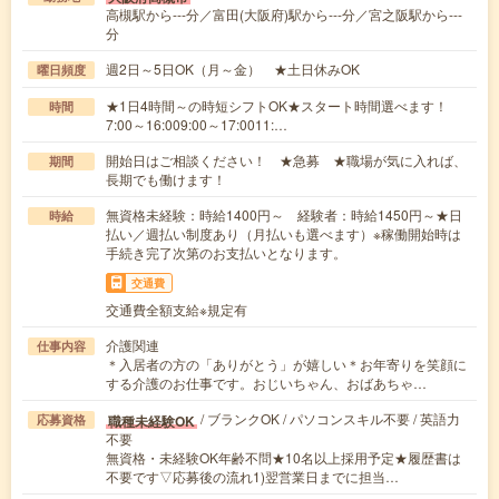
高槻駅から---分／富田(大阪府)駅から---分／宮之阪駅から---
分
週2日～5日OK（月～金） ★土日休みOK
曜日頻度
★1日4時間～の時短シフトOK★スタート時間選べます！
時間
7:00～16:009:00～17:0011:…
開始日はご相談ください！ ★急募 ★職場が気に入れば、
期間
長期でも働けます！
無資格未経験：時給1400円～ 経験者：時給1450円～★日
時給
払い／週払い制度あり（月払いも選べます）※稼働開始時は
手続き完了次第のお支払いとなります。
交通費
交通費全額支給※規定有
介護関連
仕事内容
＊入居者の方の「ありがとう」が嬉しい＊お年寄りを笑顔に
する介護のお仕事です。おじいちゃん、おばあちゃ…
/ ブランクOK / パソコンスキル不要 / 英語力
職種未経験OK
応募資格
不要
無資格・未経験OK年齢不問★10名以上採用予定★履歴書は
不要です▽応募後の流れ1)翌営業日までに担当…