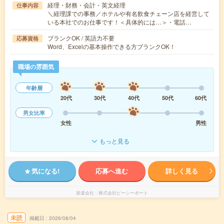
経理・財務・会計・英文経理
仕事内容
＼経理課での事務／ホテルや有名飲食チェーン店を経営して
いる本社でのお仕事です！＜具体的には…＞・電話…
ブランクOK / 英語力不要
応募資格
Word、Excelの基本操作できる方ブランクOK！
職場の雰囲気
年齢層
20代
30代
40代
50代
60代
男女比率
女性
男性
もっと見る
気になる!
応募へ進む
詳しく見る
派遣会社
株式会社ピーシーポート
未読
掲載日
2026/08/04