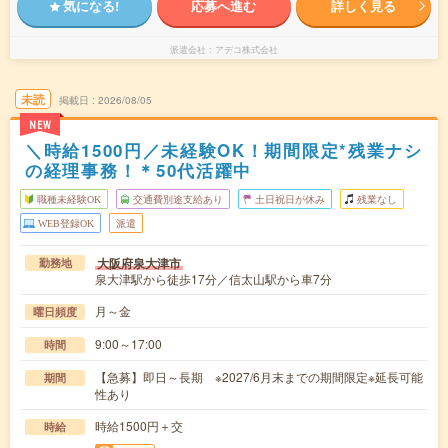
気になる!
応募へ進む
詳しく見る
派遣会社
アデコ株式会社
未読
掲載日
2026/08/05
NEW
＼時給1500円／未経験OK！期間限定*残業ナシ
の経理事務！＊50代活躍中
職種未経験OK
交通費別途支給あり
土日祝日が休み
残業なし
WEB登録OK
派遣
大阪府泉大津市
勤務地
泉大津駅から徒歩17分／信太山駅から車7分
月～金
曜日頻度
9:00～17:00
時間
【急募】即日～長期 ※2027/6月末までの期間限定※延長可能
期間
性あり
時給1500円＋交
時給