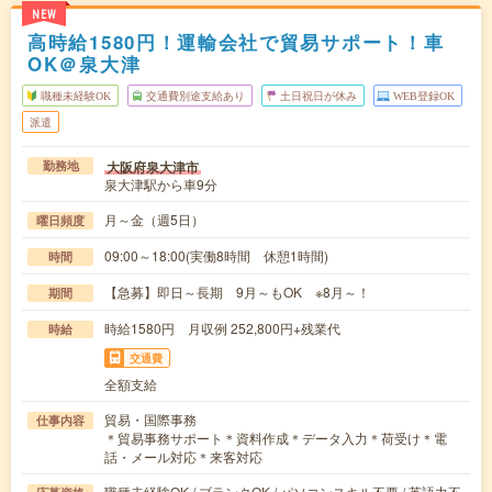
NEW
高時給1580円！運輸会社で貿易サポート！車
OK＠泉大津
職種未経験OK
交通費別途支給あり
土日祝日が休み
WEB登録OK
派遣
大阪府泉大津市
勤務地
泉大津駅から車9分
月～金（週5日）
曜日頻度
09:00～18:00(実働8時間 休憩1時間)
時間
【急募】即日～長期 9月～もOK ※8月～！
期間
時給1580円 月収例 252,800円+残業代
時給
交通費
全額支給
貿易・国際事務
仕事内容
＊貿易事務サポート＊資料作成＊データ入力＊荷受け＊電
話・メール対応＊来客対応
職種未経験OK / ブランクOK / パソコンスキル不要 / 英語力不