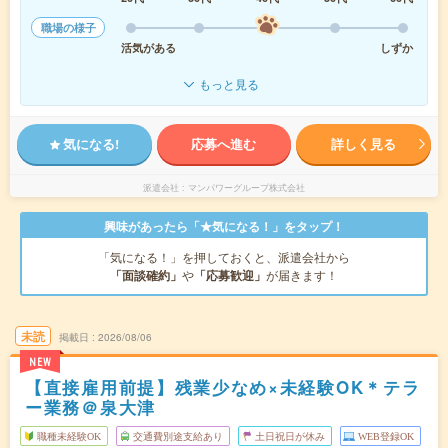
職場の様子
活気がある
しずか
もっと見る
気になる!
応募へ進む
詳しく見る
派遣会社
マンパワーグループ株式会社
興味があったら「★気になる！」をタップ！
「気になる！」を押しておくと、派遣会社から
「面談確約」
や
「応募歓迎」
が届きます！
未読
掲載日
2026/08/06
NEW
【直接雇用前提】残業少なめ×未経験OK＊テラ
ー業務＠泉大津
職種未経験OK
交通費別途支給あり
土日祝日が休み
WEB登録OK