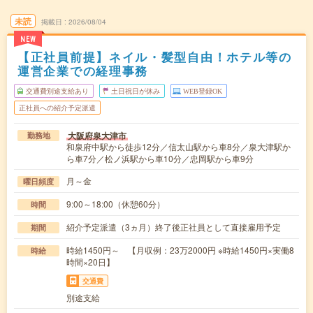
未読
掲載日
2026/08/04
NEW
【正社員前提】ネイル・髪型自由！ホテル等の
運営企業での経理事務
交通費別途支給あり
土日祝日が休み
WEB登録OK
正社員への紹介予定派遣
大阪府泉大津市
勤務地
和泉府中駅から徒歩12分／信太山駅から車8分／泉大津駅か
ら車7分／松ノ浜駅から車10分／忠岡駅から車9分
月～金
曜日頻度
9:00～18:00（休憩60分）
時間
紹介予定派遣（3ヵ月）終了後正社員として直接雇用予定
期間
時給1450円～ 【月収例：23万2000円 ※時給1450円×実働8
時給
時間×20日】
交通費
別途支給