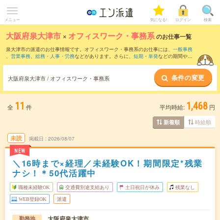
メニュー
気になる!
ログイン
検索
大阪府泉大津市
×
オフィスワーク・事務系
のお仕事一覧
泉大津市の派遣のお仕事情報です。オフィスワーク・事務系のお仕事には、
一般事務
、
営業事務
、
総務・人事・労務
などがあります。さらに、
短期
・
単発
などの期間や、
職種未経験OK
などのこだわり条件で絞り込んでいただけます。
条件の変更
大阪府泉大津市 / オフィスワーク・事務系
11
1,468
全
件
平均時給:
円
時給順
新着順
未読
掲載日
2026/08/07
NEW
＼16時まで×経理／未経験OK！期間限定*残業
ナシ！＊50代活躍中
職種未経験OK
交通費別途支給あり
土日祝日が休み
残業なし
WEB登録OK
派遣
大阪府泉大津市
勤務地