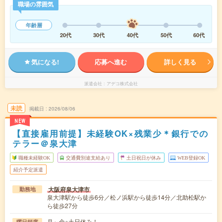
職場の雰囲気
年齢層
20代
30代
40代
50代
60代
気になる!
応募へ進む
詳しく見る
派遣会社
アデコ株式会社
未読
掲載日
2026/08/06
NEW
【直接雇用前提】未経験OK×残業少＊銀行での
テラー＠泉大津
職種未経験OK
交通費別途支給あり
土日祝日が休み
WEB登録OK
紹介予定派遣
大阪府泉大津市
勤務地
泉大津駅から徒歩6分／松ノ浜駅から徒歩14分／北助松駅か
ら徒歩27分
月～金※土日休み！
曜日頻度