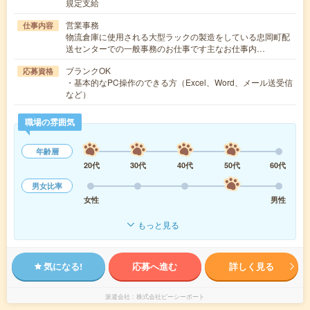
規定支給
営業事務
仕事内容
物流倉庫に使用される大型ラックの製造をしている忠岡町配
送センターでの一般事務のお仕事です主なお仕事内…
ブランクOK
応募資格
・基本的なPC操作のできる方（Excel、Word、メール送受信
など）
職場の雰囲気
年齢層
20代
30代
40代
50代
60代
男女比率
女性
男性
もっと見る
気になる!
応募へ進む
詳しく見る
派遣会社
株式会社ピーシーポート