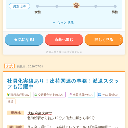
男女比率
女性
男性
もっと見る
気になる!
応募へ進む
詳しく見る
派遣会社
株式会社プログレス
未読
掲載日
2026/07/31
社員化実績あり！出荷関連の事務！派遣スタッ
フも活躍中
職種未経験OK
交通費別途支給あり
土日祝日が休み
WEB登録OK
派遣
大阪府泉大津市
勤務地
北助松駅から徒歩12分／信太山駅から車9分
月～金（週5日） ※会社カレンダーあり◎(長期休暇はしっ
曜日頻度