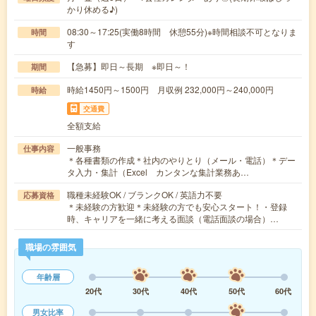
かり休める♪)
08:30～17:25(実働8時間 休憩55分)※時間相談不可となりま
時間
す
【急募】即日～長期 ※即日～！
期間
時給1450円～1500円 月収例 232,000円～240,000円
時給
交通費
全額支給
一般事務
仕事内容
＊各種書類の作成＊社内のやりとり（メール・電話）＊デー
タ入力・集計（Excel カンタンな集計業務あ…
職種未経験OK / ブランクOK / 英語力不要
応募資格
＊未経験の方歓迎＊未経験の方でも安心スタート！・登録
時、キャリアを一緒に考える面談（電話面談の場合）…
職場の雰囲気
年齢層
20代
30代
40代
50代
60代
男女比率