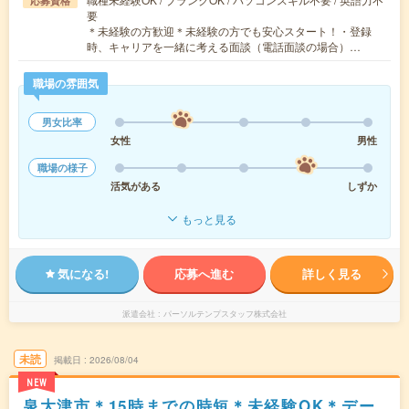
応募資格
要
＊未経験の方歓迎＊未経験の方でも安心スタート！・登録
時、キャリアを一緒に考える面談（電話面談の場合）…
職場の雰囲気
男女比率
女性
男性
職場の様子
活気がある
しずか
もっと見る
気になる!
応募へ進む
詳しく見る
派遣会社
パーソルテンプスタッフ株式会社
未読
掲載日
2026/08/04
NEW
泉大津市＊15時までの時短＊未経験OK＊デー