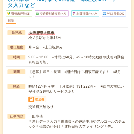
タ入力など
職種未経験OK
交通費別途支給あり
土日祝日が休み
WEB登録OK
派遣
大阪府泉大津市
勤務地
松ノ浜駅から車13分
月～金 ※土日祝休み
曜日頻度
9:00～15:00 ※休憩は60分。※9～16時の勤務や扶養内勤務
時間
も相談可能。
【急募】即日～長期 ※開始日はご相談可能です！ ※8月
期間
～！
時給1274円＋交 【月収例】131,222円～ ■給与の前払い
時給
が可能な速払いサービスあり
交通費
交通費支給あり
一般事務
仕事内容
＊運行データ入力＊乗務員への連絡事項やアルコールのチェ
ック＊伝票の仕分け＊運転日報のファイリング＊デ…