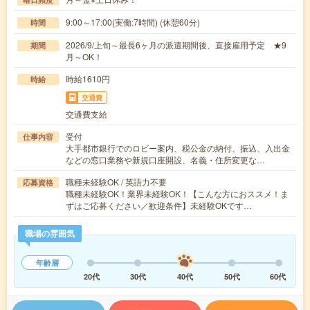
9:00～17:00(実働:7時間) (休憩60分)
時間
2026/9/上旬～最長6ヶ月の派遣期間後、直接雇用予定 ★9
期間
月～OK！
時給1610円
時給
交通費
交通費支給
受付
仕事内容
大手都市銀行でのロビー案内、税公金の納付、振込、入出金
などの窓口業務や新規口座開設、名義・住所変更な…
職種未経験OK / 英語力不要
応募資格
職種未経験OK！業界未経験OK！【こんな方におススメ！ま
ずはご応募ください／歓迎条件】未経験OKです…
職場の雰囲気
年齢層
20代
30代
40代
50代
60代