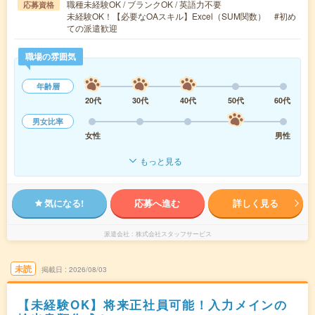
職種未経験OK / ブランクOK / 英語力不要
応募資格
未経験OK！【必要なOAスキル】Excel（SUM関数） #初め
ての派遣歓迎
職場の雰囲気
年齢層
20代
30代
40代
50代
60代
男女比率
女性
男性
もっと見る
気になる!
応募へ進む
詳しく見る
派遣会社
株式会社スタッフサービス
未読
掲載日
2026/08/03
【未経験OK】将来正社員可能！入力メインの