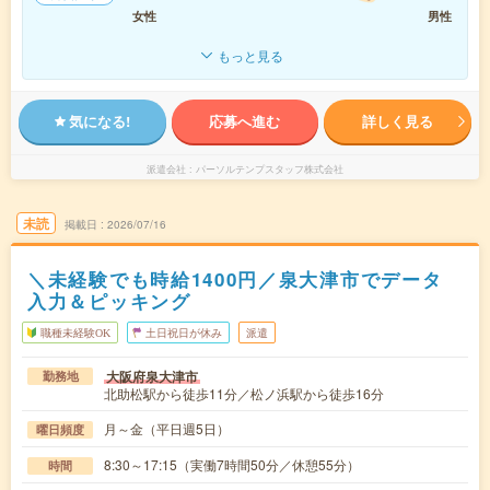
女性
男性
もっと見る
気になる!
応募へ進む
詳しく見る
派遣会社
パーソルテンプスタッフ株式会社
未読
掲載日
2026/07/16
＼未経験でも時給1400円／泉大津市でデータ
入力＆ピッキング
職種未経験OK
土日祝日が休み
派遣
大阪府泉大津市
勤務地
北助松駅から徒歩11分／松ノ浜駅から徒歩16分
月～金（平日週5日）
曜日頻度
8:30～17:15（実働7時間50分／休憩55分）
時間