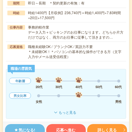
即日～長期 ＊契約更新の有無：有
期間
時給1400円【月収例】236,740円＝時給1,400円×7.83時間
時給
×20日+17,500円
事務的軽作業
仕事内容
データ入力＋ピッキングのお仕事になります。どちらか片方
だけではなく、両方のお仕事に従事して頂きますの…
職種未経験OK / ブランクOK / 英語力不要
応募資格
＊未経験OK！＊パソコンの基本的な操作ができる方（文字
入力やメール送受信程度）
職場の雰囲気
年齢層
20代
30代
40代
50代
60代
男女比率
女性
男性
もっと見る
気になる!
応募へ進む
詳しく見る