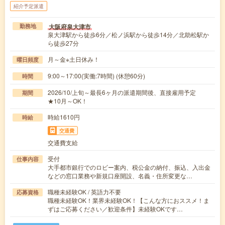
紹介予定派遣
大阪府泉大津市
勤務地
泉大津駅から徒歩6分／松ノ浜駅から徒歩14分／北助松駅か
ら徒歩27分
月～金※土日休み！
曜日頻度
9:00～17:00(実働:7時間) (休憩60分)
時間
2026/10/上旬～最長6ヶ月の派遣期間後、直接雇用予定
期間
★10月～OK！
時給1610円
時給
交通費
交通費支給
受付
仕事内容
大手都市銀行でのロビー案内、税公金の納付、振込、入出金
などの窓口業務や新規口座開設、名義・住所変更な…
職種未経験OK / 英語力不要
応募資格
職種未経験OK！業界未経験OK！【こんな方におススメ！ま
ずはご応募ください／歓迎条件】未経験OKです…