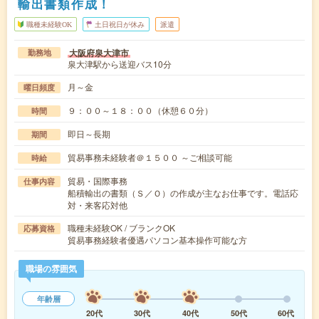
輸出書類作成！
職種未経験OK
土日祝日が休み
派遣
大阪府泉大津市
勤務地
泉大津駅から送迎バス10分
月～金
曜日頻度
９：００～１８：００（休憩６０分）
時間
即日～長期
期間
貿易事務未経験者＠１５００ ～ご相談可能
時給
貿易・国際事務
仕事内容
船積輸出の書類（Ｓ／Ｏ）の作成が主なお仕事です。電話応
対・来客応対他
職種未経験OK / ブランクOK
応募資格
貿易事務経験者優遇パソコン基本操作可能な方
職場の雰囲気
年齢層
20代
30代
40代
50代
60代