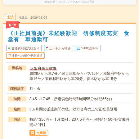
派遣会社
マンパワーグループ株式会社
未読
掲載日
2026/08/05
NEW
《正社員前提》未経験歓迎 研修制度充実 食
堂有 車通勤可
交通費別途支給あり
土日祝日が休み
WEB登録OK
正社員への紹介予定派遣
大阪府泉大津市
勤務地
忠岡駅から車7分／泉大津駅からバス15分／和泉府中駅から
車16分／東岸和田駅から車20分／春木駅から車15分
月～金
曜日頻度
8:45～17:45（所定労働時間7時間55分/休憩65分）
時間
6ヵ月間の派遣期間の後、双方合意の上で正社員登用
期間
時給1350円～【月収例：23万5千円～ ※時給1450円×実働時
時給
間×20日】
交通費