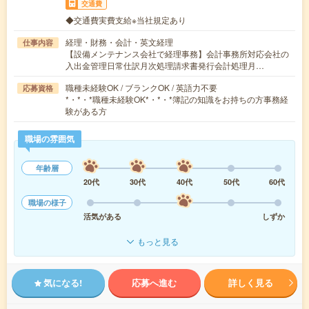
交通費
◆交通費実費支給※当社規定あり
経理・財務・会計・英文経理
仕事内容
【設備メンテナンス会社で経理事務】会計事務所対応会社の
入出金管理日常仕訳月次処理請求書発行会計処理月…
職種未経験OK / ブランクOK / 英語力不要
応募資格
*・*・*職種未経験OK*・*・*簿記の知識をお持ちの方事務経
験がある方
職場の雰囲気
年齢層
20代
30代
40代
50代
60代
職場の様子
活気がある
しずか
もっと見る
気になる!
応募へ進む
詳しく見る