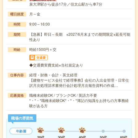
泉大津駅から徒歩17分／信太山駅から車7分
月～金
曜日頻度
9:00～16:00
時間
【急募】即日～長期 ※2027/6月末までの期間限定※延長可能
期間
性あり
時給1500円＋交
時給
交通費
◆交通費実費支給※当社規定あり
経理・財務・会計・英文経理
仕事内容
【建物サービス会社で経理事務】会社の入出金管理・日常仕
訳月次処理請求書発行会計処理月次報告資料の作成…
職種未経験OK / ブランクOK / 英語力不要
応募資格
*・*・*職種未経験OK*・*・*簿記の知識をお持ちの方事務経
験がある方
職場の雰囲気
年齢層
20代
30代
40代
50代
60代