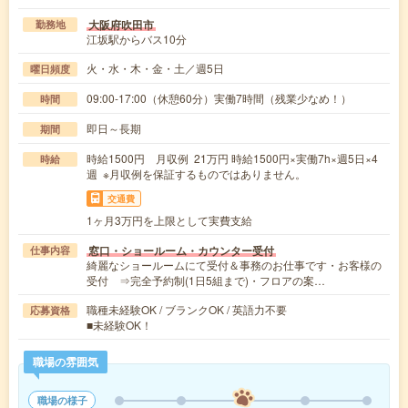
大阪府吹田市
勤務地
江坂駅からバス10分
火・水・木・金・土／週5日
曜日頻度
09:00-17:00（休憩60分）実働7時間（残業少なめ！）
時間
即日～長期
期間
時給1500円 月収例 21万円 時給1500円×実働7h×週5日×4
時給
週 ※月収例を保証するものではありません。
交通費
1ヶ月3万円を上限として実費支給
窓口・ショールーム・カウンター受付
仕事内容
綺麗なショールームにて受付＆事務のお仕事です・お客様の
受付 ⇒完全予約制(1日5組まで)・フロアの案…
職種未経験OK / ブランクOK / 英語力不要
応募資格
■未経験OK！
職場の雰囲気
職場の様子