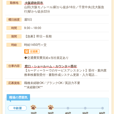
大阪府吹田市
勤務地
山田(大阪モノレール)駅から徒歩16分／千里中央(北大阪急
行)駅から徒歩22分
週5日
曜日頻度
9:30～18:00
時間
【急募】即日～長期
期間
時給1450円＋交
時給
交通費
◆交通費実費支給※当社規定あり
窓口・ショールーム・カウンター受付
仕事内容
【カーディーラーでのサービスアシスタント】受付・案内業
務車検書類受付・書類作成システム更新・入力電話…
職種未経験OK / ブランクOK / 英語力不要
応募資格
**未経験OK**
職場の雰囲気
年齢層
20代
30代
40代
50代
60代