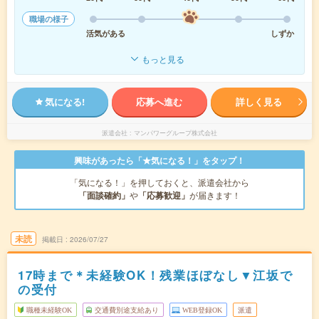
職場の様子
活気がある
しずか
もっと見る
気になる!
応募へ進む
詳しく見る
派遣会社
マンパワーグループ株式会社
興味があったら「★気になる！」をタップ！
「気になる！」を押しておくと、派遣会社から
「面談確約」
や
「応募歓迎」
が届きます！
未読
掲載日
2026/07/27
17時まで＊未経験OK！残業ほぼなし▼江坂で
の受付
職種未経験OK
交通費別途支給あり
WEB登録OK
派遣