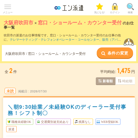
メニュー
気になる!
ログイン
検索
大阪府吹田市
×
窓口・ショールーム・カウンター受付
のお仕
事一覧
吹田市の派遣のお仕事情報です。窓口・ショールーム・カウンター受付のお仕事の他
に、
テレマーケティング・テレフォンオペレーター・コールセンター
、
販売（アパレ
ル・ファッション・コスメ）
、
営業・企画営業・ラウンダー
などを取り揃えていま
す。さらに、
短期
・
単発
などの期間や、
職種未経験OK
などのこだわり条件で絞り込ん
条件の変更
でいただけます。職種辞典：
窓口・ショールーム・カウンター受付のお仕事とは？と
大阪府吹田市 / 窓口・ショールーム・カウンター受付
は？
2
1,475
全
件
平均時給:
円
時給順
新着順
未読
掲載日
2026/07/30
＼朝9:30始業／未経験OKのディーラー受付事
務！シフト制〇
職種未経験OK
交通費別途支給あり
残業なし
WEB登録OK
派遣