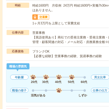
時給
時給1600円 月収例 24万円 時給1600円×実働7h3
はありません。
交通費
1ヶ月3万円を上限として実費支給
仕事内容
営業事務
【英語使用あり】商社での受発注業務・受発注業務・
管理・顧客関連の対応・メール対応・庶務業務全般※
応募資格
ブランクOK
【必要な経験】営業事務の経験、貿易事務の経験
職場の雰囲気
年齢層
男女比率
20代
30代
40代
50代
60代
職場の様子
仕事の仕方
活気がある
しずか