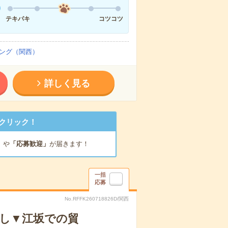
テキパキ
コツコツ
ング（関西）
詳しく見る
クリック！
」
や
「応募歓迎」
が届きます！
一括
応募
No.RFFK260718826D/関西
なし▼江坂での貿