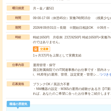
曜日頻度
月～金／週5日
時間
09:00-17:00（休憩45分）実働7時間15分 （残業少
期間
2026年09月01日～長期 ※開始日相談OK ※09月～
時給
時給1650円 月収例 23万9250円 時給1650円×実働
のではありません。
交通費
1ヶ月3万円を上限として実費支給
仕事内容
運用管理・保守
国立附属病院でのIT関連事務のお仕事です・部内ネット
i、HUB等)の運用、管理、設定変更・管理シ…
つづき
応募資格
ブランクOK / 英語力不要
・NW機器の設定・M365の運用の経験がある方【IT
れば、あなたのご希望に合ったお仕事をご紹介します
職場の雰囲気