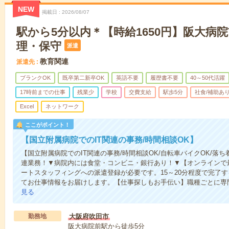
NEW
掲載日
2026/08/07
駅から5分以内＊【時給1650円】阪大病
理・保守
派遣
教育関連
派遣先
ブランクOK
既卒第二新卒OK
英語不要
履歴書不要
40～50代活躍
17時前までの仕事
残業少
学校
交費支給
駅歩5分
社食/補助あ
Excel
ネットワーク
ここがポイント！
【国立附属病院でのIT関連の事務/時間相談OK】
【国立附属病院でのIT関連の事務/時間相談OK/自転車バイクOK/落
連業務！▼病院内には食堂・コンビニ・銀行あり！▼【オンラインで
ートスタッフィングへの派遣登録が必要です。15～20分程度で完了する
てお仕事情報をお届けします。【仕事探しもお手伝い】職種ごとに専
見る
勤務地
大阪府吹田市
阪大病院前駅から徒歩5分