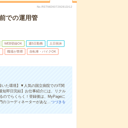
No.RSTIW260729281D/12
院前での運用管
WEB登録OK
週5日勤務
土日祝休
り
職場が禁煙
自転車・バイクOK
ち着いた環境】▼人気の国立病院でのIT関
最短即日完結】お仕事紹介には、リクル
のでらくらく！登録後は、MyPageに
門のコーディネーターがあな…
つづきを