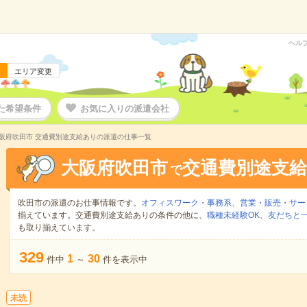
ヘル
エリア変更
た希望条件
お気に入りの派遣会社
阪府吹田市 交通費別途支給ありの派遣の仕事一覧
大阪府吹田市
交通費別途支
で
吹田市の派遣のお仕事情報です。
オフィスワーク・事務系
、
営業・販売・サー
揃えています。交通費別途支給ありの条件の他に、
職種未経験OK
、
友だちと一
も取り揃えています。
329
1
30
件中
～
件を表示中
未読