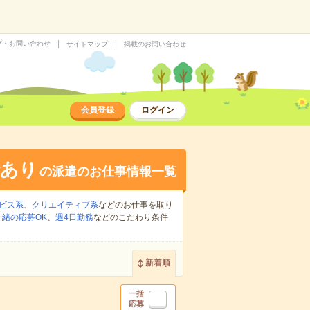
プ・お問い合わせ
サイトマップ
掲載のお問い合わせ
会員登録
ログイン
給あり
の派遣のお仕事情報一覧
ビス系
、
クリエイティブ系
などのお仕事を取り
緒の応募OK
、
週4日勤務
などのこだわり条件
新着順
一括
応募