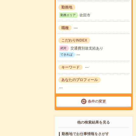
勤務地
吹田市
勤務エリア
職種
---
こだわりINDEX
交通費別途支給あり
絶対
---
できれば
キーワード
---
あなたのプロフィール
---
条件の変更
他の検索結果を見る
勤務地でお仕事情報をさがす