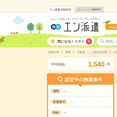
エン派遣
23221
件
エンバイト
28905
件
ちょうど良いワークライフバランスが叶う
関西版
気になる！リスト
0
保存し
派遣TOP
関西
大阪府
大阪府吹田市
大
,
1
5
4
0
平均時給:
円
設定中の検索条件
期間
---
派遣形式
---
時給
---