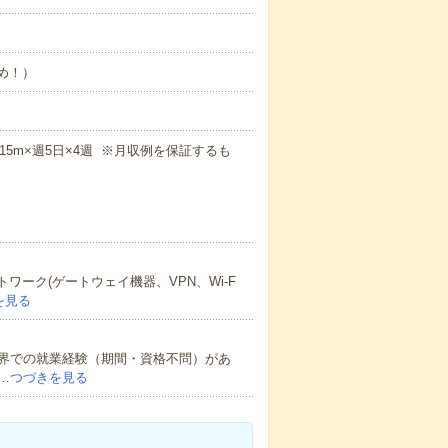
なめ！）
7h15m×週5日×4週 ※月収例を保証するも
ワーク(ゲートウェイ機器、VPN、Wi-F
を見る
業界での就業経験（期間・資格不問）があ
…
つづきを見る