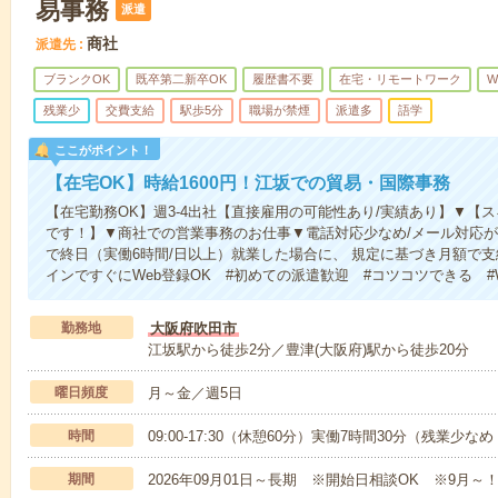
易事務
派遣
商社
派遣先
ブランクOK
既卒第二新卒OK
履歴書不要
在宅・リモートワーク
W
残業少
交費支給
駅歩5分
職場が禁煙
派遣多
語学
ここがポイント！
【在宅OK】時給1600円！江坂での貿易・国際事務
【在宅勤務OK】週3-4出社【直接雇用の可能性あり/実績あり】▼【
です！】▼商社での営業事務のお仕事▼電話対応少なめ/メール対応
で終日（実働6時間/日以上）就業した場合に、 規定に基づき月額で
インですぐにWeb登録OK #初めての派遣歓迎 #コツコツできる #
勤務地
大阪府吹田市
江坂駅から徒歩2分／豊津(大阪府)駅から徒歩20分
曜日頻度
月～金／週5日
時間
09:00-17:30（休憩60分）実働7時間30分（残業少な
期間
2026年09月01日～長期 ※開始日相談OK ※9月～