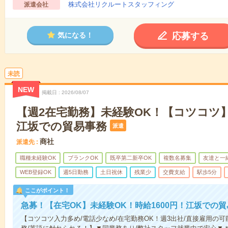
株式会社リクルートスタッフィング
派遣会社
応募する
気になる！
未読
NEW
掲載日
2026/08/07
【週2在宅勤務】未経験OK！【コツコツ
江坂での貿易事務
派遣
商社
派遣先
職種未経験OK
ブランクOK
既卒第二新卒OK
複数名募集
友達と一
WEB登録OK
週5日勤務
土日祝休
残業少
交費支給
駅歩5分
ここがポイント！
急募！【在宅OK】未経験OK！時給1600円！江坂での
【コツコツ入力多め/電話少なめ/在宅勤務OK！週3出社/直接雇用の