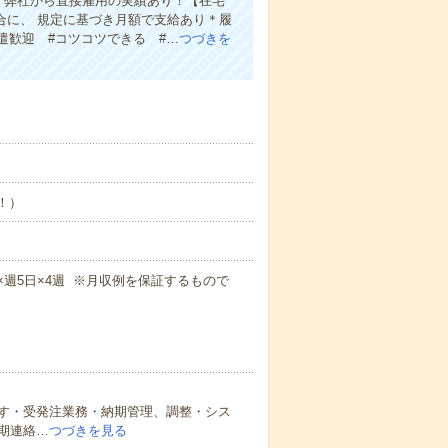
＊弊社から直接雇用の実績あり！【在宅
合に、 規定に基づき月額で支給あり＊履
遣歓迎 #コツコツできる #…
つづきを
め！）
0m×週5日×4週 ※月収例を保証するもので
す・受発注業務・納期管理、調整・シス
期連絡…
つづきを見る