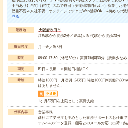
務/英語に触れられる！】▼同業務あり/弊社スタッフ就業中で安心▼
手当あり】自宅（在宅）のみで終日（実働6時間/日以上）就業した場
歴書不要＆来社不要、オンラインですぐにWeb登録OK #初めての派
見る
勤務地
大阪府吹田市
江坂駅から徒歩2分／豊津(大阪府)駅から徒歩20分
曜日頻度
月～金／週5日
時間
09:00-17:30（休憩60分）実働7時間30分（残業少な
期間
即日～長期 ※開始日相談OK
時給
時給1600円 月収例 24万円 時給1600円×実働7h3
はありません。
交通費
1ヶ月3万円を上限として実費支給
仕事内容
営業事務
商社にて受発注を中心とした事務サポートのお仕事で
テムへのデータ登録・顧客とのメール対応（出荷・納