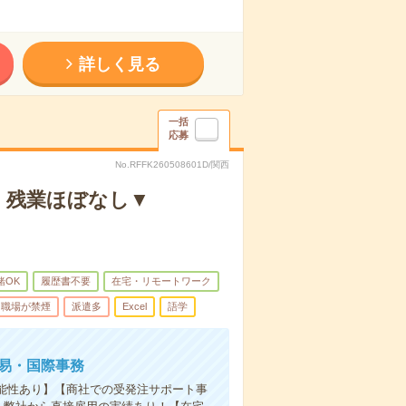
詳しく見る
一括
応募
No.RFFK260508601D/関西
】残業ほぼなし▼
緒OK
履歴書不要
在宅・リモートワーク
職場が禁煙
派遣多
Excel
語学
貿易・国際事務
可能性あり】【商社での受発注サポート事