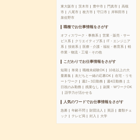
東大阪市
茨木市
豊中市
門真市
高槻
市
八尾市
枚方市
守口市
岸和田市
泉佐野市
職種でお仕事情報をさがす
オフィスワーク・事務系
営業・販売・サー
ビス系
クリエイティブ系
IT・エンジニア
系
技術系
医療・介護・福祉・教育系
軽
作業・物流・工場・その他
こだわりでお仕事情報をさがす
短期
単発
職種未経験OK
10名以上の大
量募集
友だちと一緒の応募OK
在宅・リモ
ートワーク
週2～3日勤務
週4日勤務
土
日祝のみ勤務
残業なし
副業・WワークOK
語学力が活かせる
人気のワードでお仕事情報をさがす
急募
年齢不問
財団法人
英語
書類チェ
ック
テレビ局
封入
大学