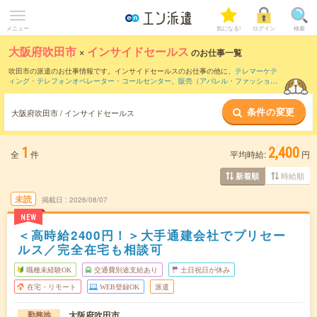
メニュー
気になる!
ログイン
検索
大阪府吹田市
×
インサイドセールス
のお仕事一覧
吹田市の派遣のお仕事情報です。インサイドセールスのお仕事の他に、
テレマーケテ
ィング・テレフォンオペレーター・コールセンター
、
販売（アパレル・ファッショ
ン・コスメ）
、
営業・企画営業・ラウンダー
などを取り揃えています。さらに、
短期
・
単発
などの期間や、
職種未経験OK
などのこだわり条件で絞り込んでいただけます。
条件の変更
職種辞典：
インサイドセールスのお仕事とは？とは？
営業アシスタントのお仕事と
大阪府吹田市 / インサイドセールス
は？とは？
1
2,400
全
件
平均時給:
円
時給順
新着順
未読
掲載日
2026/08/07
NEW
＜高時給2400円！＞大手通建会社でプリセー
ルス／完全在宅も相談可
職種未経験OK
交通費別途支給あり
土日祝日が休み
在宅・リモート
WEB登録OK
派遣
大阪府吹田市
勤務地