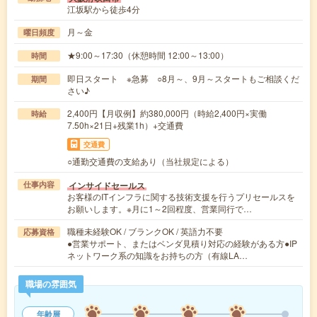
江坂駅から徒歩4分
月～金
曜日頻度
★9:00～17:30（休憩時間 12:00～13:00）
時間
即日スタート ※急募 ○8月～、9月～スタートもご相談くだ
期間
さい♪
2,400円【月収例】約380,000円（時給2,400円×実働
時給
7.50h×21日+残業1h）+交通費
交通費
○通勤交通費の支給あり（当社規定による）
インサイドセールス
仕事内容
お客様のITインフラに関する技術支援を行うプリセールスを
お願いします。※月に1～2回程度、営業同行で…
職種未経験OK / ブランクOK / 英語力不要
応募資格
●営業サポート、またはベンダ見積り対応の経験がある方●IP
ネットワーク系の知識をお持ちの方（有線LA…
職場の雰囲気
年齢層