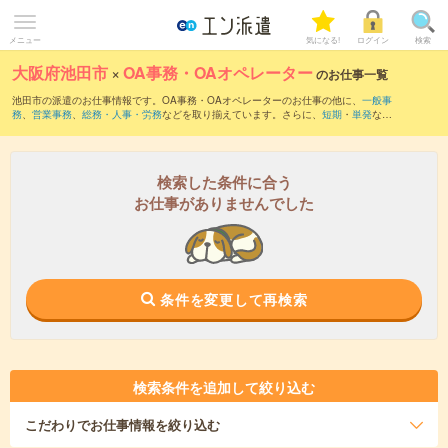
メニュー
気になる!
ログイン
検索
大阪府池田市
×
OA事務・OAオペレーター
のお仕事一覧
池田市の派遣のお仕事情報です。OA事務・OAオペレーターのお仕事の他に、
一般事
務
、
営業事務
、
総務・人事・労務
などを取り揃えています。さらに、
短期
・
単発
など
の期間や、
職種未経験OK
などのこだわり条件で絞り込んでいただけます。職種辞典：
OA事務・OAオペレーターのお仕事とは？とは？
検索した条件に合う
お仕事がありませんでした
条件を変更して再検索
検索条件を追加して絞り込む
こだわり
でお仕事情報を絞り込む