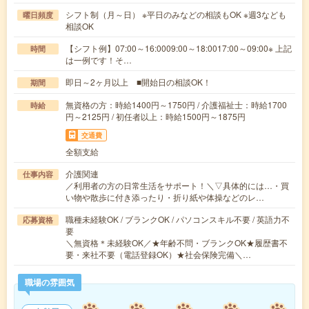
シフト制（月～日） ※平日のみなどの相談もOK ※週3なども
曜日頻度
相談OK
【シフト例】07:00～16:0009:00～18:0017:00～09:00※ 上記
時間
は一例です！そ…
即日～2ヶ月以上 ■開始日の相談OK！
期間
無資格の方：時給1400円～1750円 / 介護福祉士：時給1700
時給
円～2125円 / 初任者以上：時給1500円～1875円
交通費
全額支給
介護関連
仕事内容
／利用者の方の日常生活をサポート！＼▽具体的には…・買
い物や散歩に付き添ったり・折り紙や体操などのレ…
職種未経験OK / ブランクOK / パソコンスキル不要 / 英語力不
応募資格
要
＼無資格＊未経験OK／★年齢不問・ブランクOK★履歴書不
要・来社不要（電話登録OK）★社会保険完備＼…
職場の雰囲気