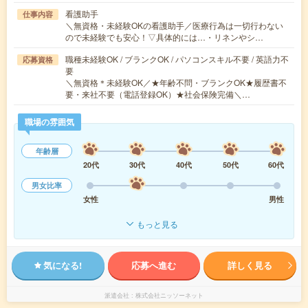
看護助手
仕事内容
＼無資格・未経験OKの看護助手／医療行為は一切行わない
ので未経験でも安心！▽具体的には…・リネンやシ…
職種未経験OK / ブランクOK / パソコンスキル不要 / 英語力不
応募資格
要
＼無資格＊未経験OK／★年齢不問・ブランクOK★履歴書不
要・来社不要（電話登録OK）★社会保険完備＼…
職場の雰囲気
年齢層
20代
30代
40代
50代
60代
男女比率
女性
男性
もっと見る
気になる!
応募へ進む
詳しく見る
派遣会社
株式会社ニッソーネット