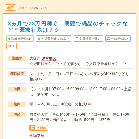
未読
掲載日
2026/07/29
3ヵ月で73万円稼ぐ！病院で備品のチェックな
ど＊医療行為はナシ
職種未経験OK
交通費別途支給あり
土日祝日が休み
WEB登録OK
派遣
大阪府
堺市東区
勤務地
北野田駅から---分／初芝駅から---分／萩原天神駅から---分
シフト制（月～日） ※平日のみなどの相談もOK ※週3なども
曜日頻度
相談OK
【シフト例】07:00～16:0009:00～18:0017:00～09:00※ 上記
時間
は一例です！そ…
即日～2ヶ月以上 ■開始日の相談OK！
期間
無資格の方：時給1400円～1750円 / 介護福祉士：時給1700
時給
円～2125円 / 初任者以上：時給1500円～1875円
交通費
全額支給