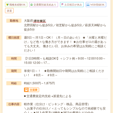
職種未経験OK
交通費別途支給あり
土日祝日が休み
WEB登録OK
派遣
大阪府
堺市東区
勤務地
北野田駅から徒歩5分／初芝駅から徒歩5分／萩原天神駅から
徒歩5分
週0日～/月1日～OK！ （月～日のあいだ） ★「火曜と木曜だ
曜日頻度
け」など色々な働き方ができます！ ★お仕事ゼロの週があっ
ても大丈夫。 働きたい日、お休みの希望はお気軽にご相談く
ださい！
【1日3時間～も相談OK!】＜シフト例＞9:00～12:0010:00～
時間
15:00 12:00～17…
単発1日～！ ★勤務開始日や期間はお気軽にご相談くださ
期間
い！ ＃8月～ ＃9月～
時給1,500円～1,875円
時給
交通費
■ 交通費規定内支給 ※派遣先による
軽作業（仕分け・ピッキング・検品、商品管理）
仕事内容
＼お菓子の仕分け／＜とってもシンプルなので未経験でも安
心！＞▼封入作業及び梱包▼雑誌や書籍などの仕分…