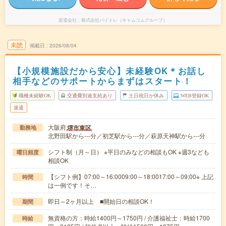
派遣会社
株式会社バイトレ（キャムコムグループ）
未読
掲載日
2026/08/04
【小規模施設だから安心】未経験OK＊お話し
相手などのサポートからまずはスタート！
職種未経験OK
交通費別途支給あり
土日祝日が休み
WEB登録OK
派遣
大阪府
堺市東区
勤務地
北野田駅から---分／初芝駅から---分／萩原天神駅から---分
シフト制（月～日） ※平日のみなどの相談もOK ※週3なども
曜日頻度
相談OK
【シフト例】07:00～16:0009:00～18:0017:00～09:00※ 上記
時間
は一例です！そ…
即日～2ヶ月以上 ■開始日の相談OK！
期間
無資格の方：時給1400円～1750円 / 介護福祉士：時給1700
時給