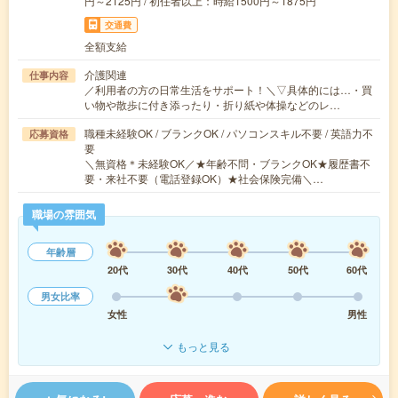
円～2125円 / 初任者以上：時給1500円～1875円
交通費
全額支給
介護関連
仕事内容
／利用者の方の日常生活をサポート！＼▽具体的には…・買
い物や散歩に付き添ったり・折り紙や体操などのレ…
職種未経験OK / ブランクOK / パソコンスキル不要 / 英語力不
応募資格
要
＼無資格＊未経験OK／★年齢不問・ブランクOK★履歴書不
要・来社不要（電話登録OK）★社会保険完備＼…
職場の雰囲気
年齢層
20代
30代
40代
50代
60代
男女比率
女性
男性
もっと見る