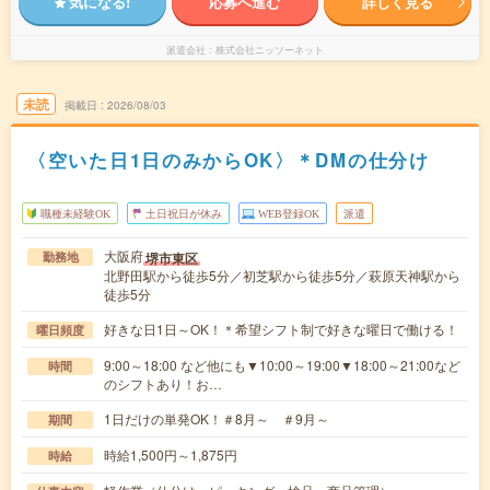
気になる!
応募へ進む
詳しく見る
派遣会社
株式会社ニッソーネット
未読
掲載日
2026/08/03
〈空いた日1日のみからOK〉＊DMの仕分け
職種未経験OK
土日祝日が休み
WEB登録OK
派遣
大阪府
堺市東区
勤務地
北野田駅から徒歩5分／初芝駅から徒歩5分／萩原天神駅から
徒歩5分
好きな日1日～OK！＊希望シフト制で好きな曜日で働ける！
曜日頻度
9:00～18:00 など他にも▼10:00～19:00▼18:00～21:00など
時間
のシフトあり！お…
1日だけの単発OK！＃8月～ ＃9月～
期間
時給1,500円～1,875円
時給