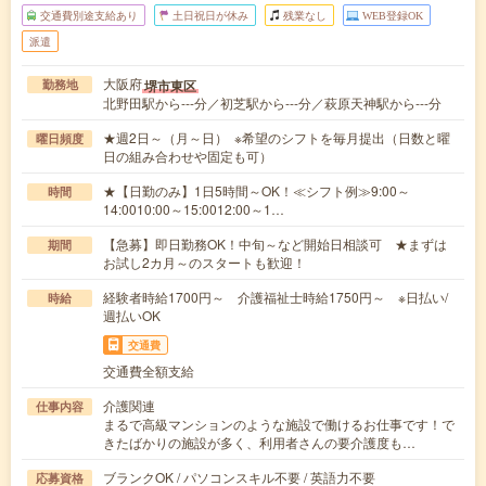
交通費別途支給あり
土日祝日が休み
残業なし
WEB登録OK
派遣
大阪府
堺市東区
勤務地
北野田駅から---分／初芝駅から---分／萩原天神駅から---分
★週2日～（月～日） ※希望のシフトを毎月提出（日数と曜
曜日頻度
日の組み合わせや固定も可）
★【日勤のみ】1日5時間～OK！≪シフト例≫9:00～
時間
14:0010:00～15:0012:00～1…
【急募】即日勤務OK！中旬～など開始日相談可 ★まずは
期間
お試し2カ月～のスタートも歓迎！
経験者時給1700円～ 介護福祉士時給1750円～ ※日払い/
時給
週払いOK
交通費
交通費全額支給
介護関連
仕事内容
まるで高級マンションのような施設で働けるお仕事です！で
きたばかりの施設が多く、利用者さんの要介護度も…
ブランクOK / パソコンスキル不要 / 英語力不要
応募資格