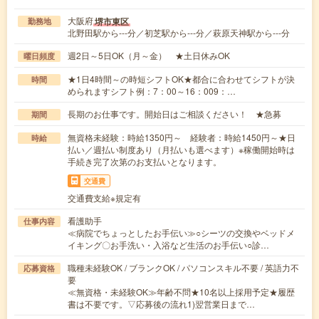
大阪府
堺市東区
勤務地
北野田駅から---分／初芝駅から---分／萩原天神駅から---分
週2日～5日OK（月～金） ★土日休みOK
曜日頻度
★1日4時間～の時短シフトOK★都合に合わせてシフトが決
時間
められますシフト例：7：00～16：009：…
長期のお仕事です。開始日はご相談ください！ ★急募
期間
無資格未経験：時給1350円～ 経験者：時給1450円～★日
時給
払い／週払い制度あり（月払いも選べます）※稼働開始時は
手続き完了次第のお支払いとなります。
交通費
交通費支給※規定有
看護助手
仕事内容
≪病院でちょっとしたお手伝い≫○シーツの交換やベッドメ
イキング〇お手洗い・入浴など生活のお手伝い○診…
職種未経験OK / ブランクOK / パソコンスキル不要 / 英語力不
応募資格
要
≪無資格・未経験OK≫年齢不問★10名以上採用予定★履歴
書は不要です。▽応募後の流れ1)翌営業日まで…