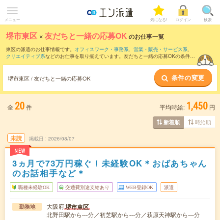
メニュー
気になる!
ログイン
検索
堺市東区
×
友だちと一緒の応募OK
のお仕事一覧
東区の派遣のお仕事情報です。
オフィスワーク・事務系
、
営業・販売・サービス系
、
クリエイティブ系
などのお仕事を取り揃えています。友だちと一緒の応募OKの条件の
他に、
交通費別途支給あり
、
職種未経験OK
、
残業なし
などのこだわり条件も取り揃え
ています。
条件の変更
堺市東区 / 友だちと一緒の応募OK
20
1,450
全
件
平均時給:
円
時給順
新着順
未読
掲載日
2026/08/07
NEW
3ヵ月で73万円稼ぐ！未経験OK＊おばあちゃん
のお話相手など＊
職種未経験OK
交通費別途支給あり
WEB登録OK
派遣
大阪府
堺市東区
勤務地
北野田駅から---分／初芝駅から---分／萩原天神駅から---分