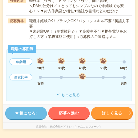
軽作業（仕分け・ピッキング・検品、商品管理）
仕事内容
＼DMの仕分け／＜とってもシンプルなので未経験でも安
心！＞▼封入作業及び梱包▼雑誌や書籍などの仕分け…
職種未経験OK / ブランクOK / パソコンスキル不要 / 英語力不
応募資格
要
▼未経験OK！（副業歓迎☆）▼高校生不可▼携帯電話をお
持ちの方（業務連絡に使用）※応募後のご連絡はメ…
職場の雰囲気
年齢層
20代
30代
40代
50代
60代
男女比率
女性
男性
もっと見る
気になる!
応募へ進む
詳しく見る
派遣会社
株式会社バイトレ（キャムコムグループ）