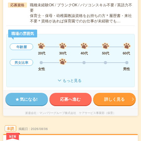
職種未経験OK / ブランクOK / パソコンスキル不要 / 英語力不
応募資格
要
保育士・保母・幼稚園教諭資格をお持ちの方＊履歴書・来社
不要＊資格があれば保育園でのお仕事が未経験でも…
職場の雰囲気
年齢層
20代
30代
40代
50代
60代
男女比率
女性
男性
もっと見る
気になる!
応募へ進む
詳しく見る
派遣会社
マンパワーグループ株式会社 ケアサービス事業部（保育）
未読
掲載日
2026/08/06
NEW