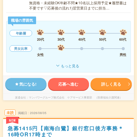
無資格・未経験OK年齢不問★10名以上採用予定★履歴書は
不要です▽応募後の流れ1)翌営業日までに担当…
職場の雰囲気
年齢層
20代
30代
40代
50代
60代
男女比率
女性
男性
もっと見る
気になる!
応募へ進む
詳しく見る
派遣会社
マンパワーグループ株式会社 ケアサービス事業部 （医療福祉介護関連）
未読
掲載日
2026/08/05
NEW
急募1415円【南海白鷺】銀行窓口後方事務＊
16時OR17時まで