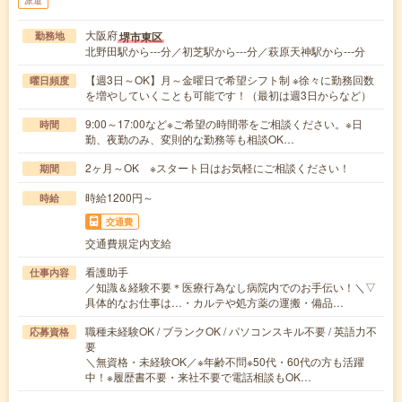
派遣
大阪府
堺市東区
勤務地
北野田駅から---分／初芝駅から---分／萩原天神駅から---分
【週3日～OK】月～金曜日で希望シフト制 ※徐々に勤務回数
曜日頻度
を増やしていくことも可能です！（最初は週3日からなど）
9:00～17:00など※ご希望の時間帯をご相談ください。※日
時間
勤、夜勤のみ、変則的な勤務等も相談OK…
2ヶ月～OK ※スタート日はお気軽にご相談ください！
期間
時給1200円～
時給
交通費
交通費規定内支給
看護助手
仕事内容
／知識＆経験不要＊医療行為なし病院内でのお手伝い！＼▽
具体的なお仕事は…・カルテや処方薬の運搬・備品…
職種未経験OK / ブランクOK / パソコンスキル不要 / 英語力不
応募資格
要
＼無資格・未経験OK／※年齢不問※50代・60代の方も活躍
中！※履歴書不要・来社不要で電話相談もOK…