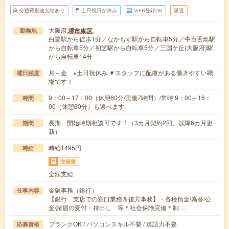
交通費別途支給あり
土日祝日が休み
WEB登録OK
派遣
大阪府
堺市東区
勤務地
白鷺駅から徒歩1分／なかもず駅から自転車5分／中百舌鳥駅
から自転車5分／初芝駅から自転車5分／三国ケ丘(大阪府)駅
から自転車14分
月～金 ※土日祝休み ▼スタッフに配慮がある働きやすい職
曜日頻度
場です！
9：00～17：00（休憩60分/実働7時間）/常時 9：00～16：
時間
00（休憩60分）も選べます。
長期 開始時期相談可です！（3カ月契約2回、以降6カ月更
期間
新）
時給1495円
時給
交通費
全額支給
金融事務（銀行）
仕事内容
【銀行 支店での窓口業務＆後方事務】・各種預金/為替/公
金/諸届の受付・持出し 等＊社会保険完備＊制…
ブランクOK / パソコンスキル不要 / 英語力不要
応募資格