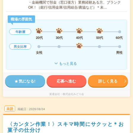
・金融機関で預金（窓口後方）業務経験ある方、ブランク
OK！（銀行/信用金庫/信用組合/農協など）＊未…
職場の雰囲気
年齢層
20代
30代
40代
50代
60代
男女比率
女性
男性
もっと見る
気になる!
応募へ進む
詳しく見る
派遣会社
株式会社みどり会
未読
掲載日
2026/08/04
〈カンタン作業！〉スキマ時間にサクッと＊お
菓子の仕分け