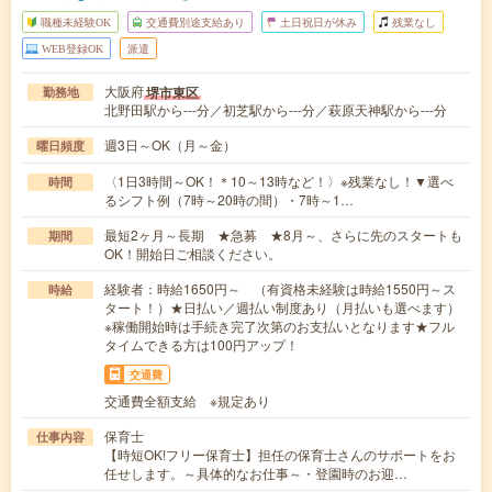
職種未経験OK
交通費別途支給あり
土日祝日が休み
残業なし
WEB登録OK
派遣
大阪府
堺市東区
勤務地
北野田駅から---分／初芝駅から---分／萩原天神駅から---分
週3日～OK（月～金）
曜日頻度
〈1日3時間～OK！＊10～13時など！〉※残業なし！▼選べ
時間
るシフト例（7時～20時の間）・7時～1…
最短2ヶ月～長期 ★急募 ★8月～、さらに先のスタートも
期間
OK！開始日ご相談ください。
経験者：時給1650円～ （有資格未経験は時給1550円～ス
時給
タート！）★日払い／週払い制度あり（月払いも選べます）
※稼働開始時は手続き完了次第のお支払いとなります★フル
タイムできる方は100円アップ！
交通費
交通費全額支給 ※規定あり
保育士
仕事内容
【時短OK!フリー保育士】担任の保育士さんのサポートをお
任せします。～具体的なお仕事～・登園時のお迎…