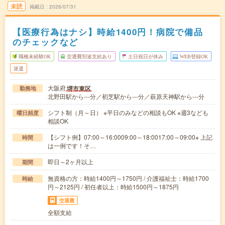
未読
掲載日
2026/07/31
【医療行為はナシ】時給1400円！病院で備品
のチェックなど
職種未経験OK
交通費別途支給あり
土日祝日が休み
WEB登録OK
派遣
大阪府
堺市東区
勤務地
北野田駅から---分／初芝駅から---分／萩原天神駅から---分
シフト制（月～日） ※平日のみなどの相談もOK ※週3なども
曜日頻度
相談OK
【シフト例】07:00～16:0009:00～18:0017:00～09:00※ 上記
時間
は一例です！そ…
即日～2ヶ月以上
期間
無資格の方：時給1400円～1750円 / 介護福祉士：時給1700
時給
円～2125円 / 初任者以上：時給1500円～1875円
交通費
全額支給