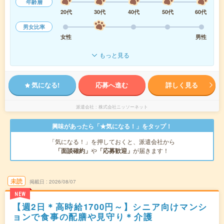
年齢層
20代
30代
40代
50代
60代
男女比率
女性
男性
もっと見る
気になる!
応募へ進む
詳しく見る
派遣会社
株式会社ニッソーネット
興味があったら「★気になる！」をタップ！
「気になる！」を押しておくと、派遣会社から
「面談確約」
や
「応募歓迎」
が届きます！
未読
掲載日
2026/08/07
NEW
【週2日＊高時給1700円～】シニア向けマンシ
ョンで食事の配膳や見守り＊介護