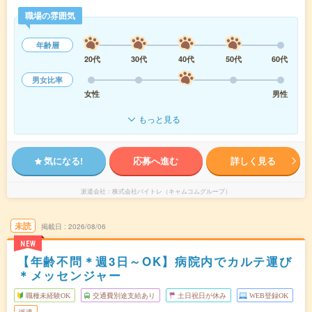
職場の雰囲気
年齢層
20代
30代
40代
50代
60代
男女比率
女性
男性
もっと見る
気になる!
応募へ進む
詳しく見る
派遣会社
株式会社バイトレ（キャムコムグループ）
未読
掲載日
2026/08/06
NEW
【年齢不問＊週3日～OK】病院内でカルテ運び
＊メッセンジャー
職種未経験OK
交通費別途支給あり
土日祝日が休み
WEB登録OK