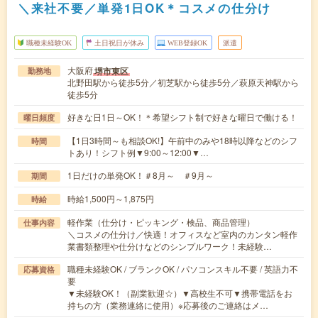
＼来社不要／単発1日OK＊コスメの仕分け
職種未経験OK
土日祝日が休み
WEB登録OK
派遣
大阪府
堺市東区
勤務地
北野田駅から徒歩5分／初芝駅から徒歩5分／萩原天神駅から
徒歩5分
好きな日1日～OK！＊希望シフト制で好きな曜日で働ける！
曜日頻度
【1日3時間～も相談OK!】午前中のみや18時以降などのシフ
時間
トあり！シフト例▼9:00～12:00▼…
1日だけの単発OK！＃8月～ ＃9月～
期間
時給1,500円～1,875円
時給
軽作業（仕分け・ピッキング・検品、商品管理）
仕事内容
＼コスメの仕分け／快適！オフィスなど室内のカンタン軽作
業書類整理や仕分けなどのシンプルワーク！未経験…
職種未経験OK / ブランクOK / パソコンスキル不要 / 英語力不
応募資格
要
▼未経験OK！（副業歓迎☆）▼高校生不可▼携帯電話をお
持ちの方（業務連絡に使用）※応募後のご連絡はメ…