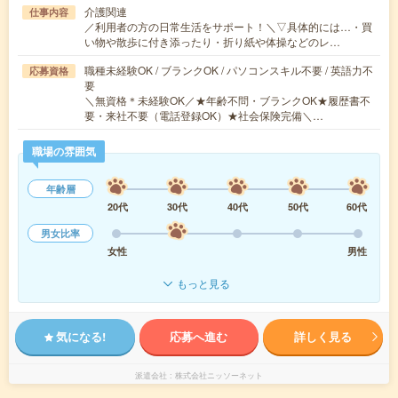
介護関連
仕事内容
／利用者の方の日常生活をサポート！＼▽具体的には…・買
い物や散歩に付き添ったり・折り紙や体操などのレ…
職種未経験OK / ブランクOK / パソコンスキル不要 / 英語力不
応募資格
要
＼無資格＊未経験OK／★年齢不問・ブランクOK★履歴書不
要・来社不要（電話登録OK）★社会保険完備＼…
職場の雰囲気
年齢層
20代
30代
40代
50代
60代
男女比率
女性
男性
もっと見る
気になる!
応募へ進む
詳しく見る
派遣会社
株式会社ニッソーネット