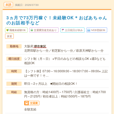
未読
掲載日
2026/07/30
3ヵ月で73万円稼ぐ！未経験OK＊おばあちゃん
のお話相手など
職種未経験OK
交通費別途支給あり
土日祝日が休み
WEB登録OK
派遣
大阪府
堺市東区
勤務地
北野田駅から---分／初芝駅から---分／萩原天神駅から---分
シフト制（月～日） ※平日のみなどの相談もOK ※週3なども
曜日頻度
相談OK
【シフト例】07:00～16:0009:00～18:0017:00～09:00※ 上記
時間
は一例です！そ…
即日～2ヶ月以上 ■開始日の相談OK！
期間
無資格の方：時給1400円～1750円 / 介護福祉士：時給1700
時給
円～2125円 / 初任者以上：時給1500円～1875円
交通費
全額支給