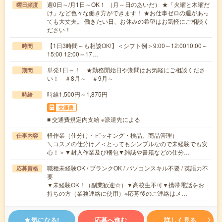
週0日～/月1日～OK！ （月～日のあいだ） ★「火曜と木曜だ
曜日頻度
け」など色々な働き方ができます！ ★お仕事ゼロの週があっ
ても大丈夫。 働きたい日、お休みの希望はお気軽にご相談く
ださい！
【1日3時間～も相談OK!】＜シフト例＞9:00～12:0010:00～
時間
15:00 12:00～17…
単発1日～！ ★勤務開始日や期間はお気軽にご相談くださ
期間
い！ ＃8月～ ＃9月～
時給1,500円～1,875円
時給
交通費
■ 交通費規定内支給 ※派遣先による
軽作業（仕分け・ピッキング・検品、商品管理）
仕事内容
＼コスメの仕分け／＜とってもシンプルなので未経験でも安
心！＞▼封入作業及び梱包▼雑誌や書籍などの仕分…
職種未経験OK / ブランクOK / パソコンスキル不要 / 英語力不
応募資格
要
▼未経験OK！（副業歓迎☆）▼高校生不可▼携帯電話をお
持ちの方（業務連絡に使用）※応募後のご連絡はメ…
気になる!
応募へ進む
詳しく見る