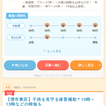
＜無資格・ブランクOK！＞介護の経験をお持ちの方！・年
齢、学歴不問！・WワークOK！・10名以上採用…
職場の雰囲気
年齢層
20代
30代
40代
50代
60代
男女比率
女性
男性
もっと見る
気になる!
応募へ進む
詳しく見る
派遣会社
ケアスタッフィング株式会社
未読
掲載日
2026/08/06
NEW
【堺市東区】子供を見守る保育補助＊10時～
13時などの時短も