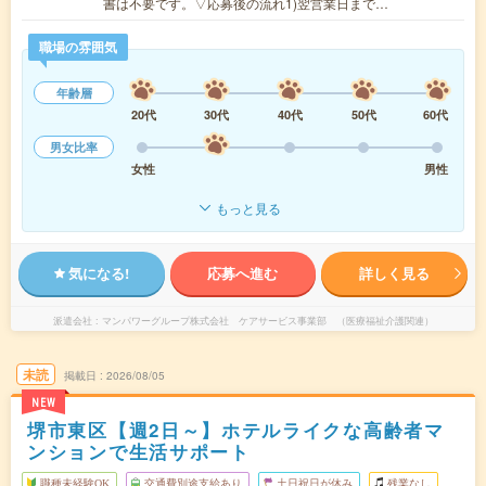
書は不要です。▽応募後の流れ1)翌営業日まで…
職場の雰囲気
年齢層
20代
30代
40代
50代
60代
男女比率
女性
男性
もっと見る
気になる!
応募へ進む
詳しく見る
派遣会社
マンパワーグループ株式会社 ケアサービス事業部 （医療福祉介護関連）
未読
掲載日
2026/08/05
NEW
堺市東区【週2日～】ホテルライクな高齢者マ
ンションで生活サポート
職種未経験OK
交通費別途支給あり
土日祝日が休み
残業なし