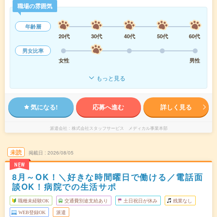
職場の雰囲気
年齢層
20代
30代
40代
50代
60代
男女比率
女性
男性
もっと見る
気になる!
応募へ進む
詳しく見る
派遣会社
株式会社スタッフサービス メディカル事業本部
未読
掲載日
2026/08/05
NEW
8月～OK！＼好きな時間曜日で働ける／電話面
談OK！病院での生活サポ
職種未経験OK
交通費別途支給あり
土日祝日が休み
残業なし
WEB登録OK
派遣