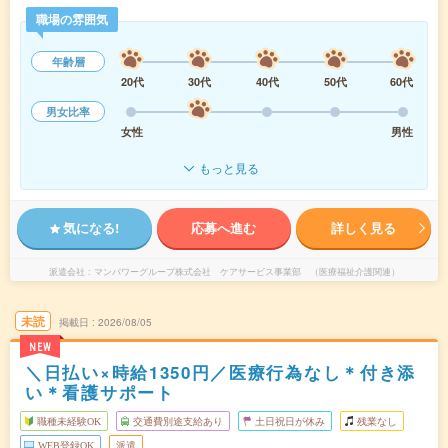
職場の雰囲気
年齢層
20代
30代
40代
50代
60代
男女比率
女性
男性
もっと見る
気になる!
応募へ進む
詳しく見る
派遣会社
マンパワーグループ株式会社 ケアサービス事業部 （医療福祉介護関連）
未読
掲載日
2026/08/05
NEW
＼日払い×時給1350円／医療行為なし＊付き添
い＊看護サポート
職種未経験OK
交通費別途支給あり
土日祝日が休み
残業なし
WEB登録OK
派遣