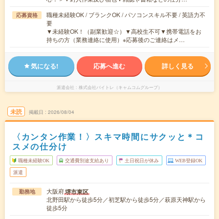
職種未経験OK / ブランクOK / パソコンスキル不要 / 英語力不
応募資格
要
▼未経験OK！（副業歓迎☆）▼高校生不可▼携帯電話をお
持ちの方（業務連絡に使用）※応募後のご連絡はメ…
気になる!
応募へ進む
詳しく見る
派遣会社
株式会社バイトレ（キャムコムグループ）
未読
掲載日
2026/08/04
〈カンタン作業！〉スキマ時間にサクッと＊コ
スメの仕分け
職種未経験OK
交通費別途支給あり
土日祝日が休み
WEB登録OK
派遣
大阪府
堺市東区
勤務地
北野田駅から徒歩5分／初芝駅から徒歩5分／萩原天神駅から
徒歩5分