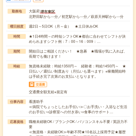
大阪府
堺市東区
勤務地
北野田駅から---分／初芝駅から---分／萩原天神駅から---分
週2日～5日OK（月～金） ★土日休みOK
曜日頻度
★1日4時間～の時短シフトOK★都合に合わせてシフトが決
時間
められますシフト例：7：00～16：009：…
開始日はご相談ください！ ★急募 ★職場が気に入れば、
期間
長期でも働けます！
無資格未経験：時給1350円～ 経験者：時給1450円～ ★
時給
日払い／週払い制度あり（月払いも選べます）※稼働開始時
は手続き完了次第のお支払いとなります。
交通費
交通費全額支給※規定有
看護助手
仕事内容
≪病院でちょっとしたお手伝い≫〇お手洗い・入浴など生活
のお手伝い○診察室への付き添い○食事のサポート…
職種未経験OK / ブランクOK / パソコンスキル不要 / 英語力不
応募資格
要
≪無資格・未経験OK≫年齢不問★10名以上採用予定★履歴