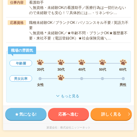
看護助手
仕事内容
＼無資格・未経験OKの看護助手／医療行為は一切行わない
ので未経験でも安心！▽具体的には…・リネンやシ…
職種未経験OK / ブランクOK / パソコンスキル不要 / 英語力不
応募資格
要
＼無資格＊未経験OK／★年齢不問・ブランクOK★履歴書不
要・来社不要（電話登録OK）★社会保険完備＼…
職場の雰囲気
年齢層
20代
30代
40代
50代
60代
男女比率
女性
男性
もっと見る
気になる!
応募へ進む
詳しく見る
派遣会社
株式会社ニッソーネット