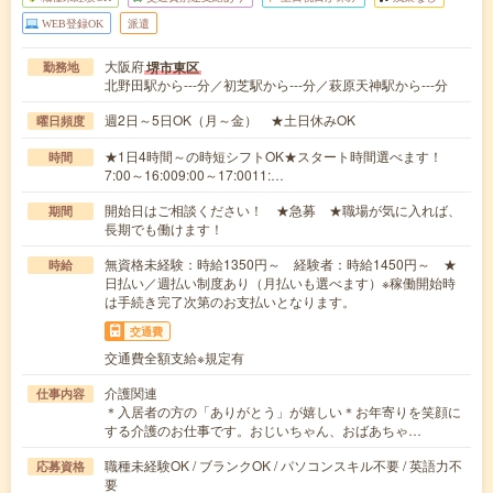
WEB登録OK
派遣
大阪府
堺市東区
勤務地
北野田駅から---分／初芝駅から---分／萩原天神駅から---分
週2日～5日OK（月～金） ★土日休みOK
曜日頻度
★1日4時間～の時短シフトOK★スタート時間選べます！
時間
7:00～16:009:00～17:0011:…
開始日はご相談ください！ ★急募 ★職場が気に入れば、
期間
長期でも働けます！
無資格未経験：時給1350円～ 経験者：時給1450円～ ★
時給
日払い／週払い制度あり（月払いも選べます）※稼働開始時
は手続き完了次第のお支払いとなります。
交通費
交通費全額支給※規定有
介護関連
仕事内容
＊入居者の方の「ありがとう」が嬉しい＊お年寄りを笑顔に
する介護のお仕事です。おじいちゃん、おばあちゃ…
職種未経験OK / ブランクOK / パソコンスキル不要 / 英語力不
応募資格
要