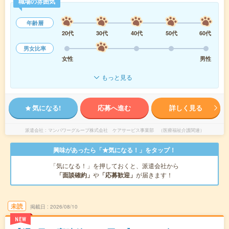
職場の雰囲気
年齢層
20代
30代
40代
50代
60代
男女比率
女性
男性
もっと見る
気になる!
応募へ進む
詳しく見る
派遣会社
マンパワーグループ株式会社 ケアサービス事業部 （医療福祉介護関連）
興味があったら「★気になる！」をタップ！
「気になる！」を押しておくと、派遣会社から
「面談確約」
や
「応募歓迎」
が届きます！
未読
掲載日
2026/08/10
NEW