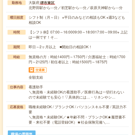
大阪府
堺市東区
勤務地
北野田駅から---分／初芝駅から---分／萩原天神駅から---分
シフト制（月～日） ※平日のみなどの相談もOK ※週3なども
曜日頻度
相談OK
【シフト例】07:00～16:0009:00～18:0017:00～09:00※ 上記
時間
は一例です！そ…
即日～2ヶ月以上 ■開始日の相談OK！
期間
無資格の方：時給1400円～1750円 / 介護福祉士：時給1700
時給
円～2125円 / 初任者以上：時給1500円～1875円
交通費
全額支給
看護助手
仕事内容
＼無資格・未経験OKの看護助手／医療行為は一切行わない
ので未経験でも安心！▽具体的には…・リネンやシ…
職種未経験OK / ブランクOK / パソコンスキル不要 / 英語力不
応募資格
要
＼無資格＊未経験OK／★年齢不問・ブランクOK★履歴書不
要・来社不要（電話登録OK）★社会保険完備＼…
職場の雰囲気