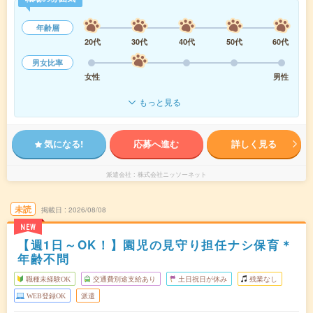
年齢層
20代
30代
40代
50代
60代
男女比率
女性
男性
もっと見る
気になる!
応募へ進む
詳しく見る
派遣会社
株式会社ニッソーネット
未読
掲載日
2026/08/08
NEW
【週1日～OK！】園児の見守り担任ナシ保育＊
年齢不問
職種未経験OK
交通費別途支給あり
土日祝日が休み
残業なし
WEB登録OK
派遣