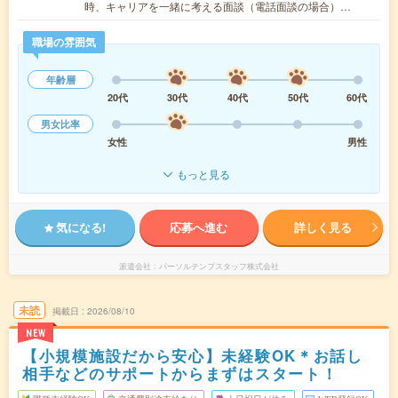
時、キャリアを一緒に考える面談（電話面談の場合）…
職場の雰囲気
年齢層
20代
30代
40代
50代
60代
男女比率
女性
男性
もっと見る
気になる!
応募へ進む
詳しく見る
派遣会社
パーソルテンプスタッフ株式会社
未読
掲載日
2026/08/10
NEW
【小規模施設だから安心】未経験OK＊お話し
相手などのサポートからまずはスタート！