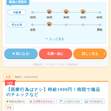
職場の雰囲気
年齢層
20代
30代
40代
50代
60代
男女比率
女性
男性
もっと見る
気になる!
応募へ進む
詳しく見る
派遣会社
パーソルテンプスタッフ株式会社
未読
掲載日
2026/08/09
NEW
【医療行為はナシ】時給1400円！病院で備品
のチェックなど
職種未経験OK
交通費別途支給あり
土日祝日が休み
WEB登録OK
派遣