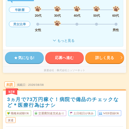
年齢層
20代
30代
40代
50代
60代
男女比率
女性
男性
もっと見る
気になる!
応募へ進む
詳しく見る
派遣会社
株式会社ニッソーネット
未読
掲載日
2026/08/08
NEW
3ヵ月で73万円稼ぐ！病院で備品のチェックな
ど＊医療行為はナシ
職種未経験OK
交通費別途支給あり
土日祝日が休み
WEB登録OK
派遣