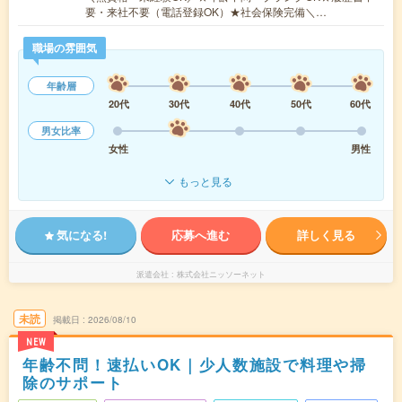
要・来社不要（電話登録OK）★社会保険完備＼…
職場の雰囲気
年齢層
20代
30代
40代
50代
60代
男女比率
女性
男性
もっと見る
気になる!
応募へ進む
詳しく見る
派遣会社
株式会社ニッソーネット
未読
掲載日
2026/08/10
NEW
年齢不問！速払いOK｜少人数施設で料理や掃
除のサポート