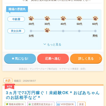
職場の雰囲気
年齢層
20代
30代
40代
50代
60代
男女比率
女性
男性
もっと見る
気になる!
応募へ進む
詳しく見る
派遣会社
マンパワーグループ株式会社 ケアサービス事業部（保育）
未読
掲載日
2026/08/07
NEW
3ヵ月で73万円稼ぐ！未経験OK＊おばあちゃん
のお話相手など＊
職種未経験OK
交通費別途支給あり
WEB登録OK
派遣