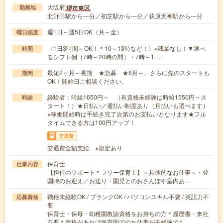
大阪府
堺市東区
勤務地
北野田駅から---分／初芝駅から---分／萩原天神駅から---分
週1日～週5日OK（月～金）
曜日頻度
〈1日3時間～OK！＊10～13時など！〉※残業なし！▼選べ
時間
るシフト例（7時～20時の間）・7時～1…
最短2ヶ月～長期 ★急募 ★8月～、さらに先のスタートも
期間
OK！開始日ご相談ください。
経験者：時給1650円～ （有資格未経験は時給1550円～ス
時給
タート！）★日払い／週払い制度あり（月払いも選べます）
※稼働開始時は手続き完了次第のお支払いとなります★フル
タイムできる方は100円アップ！
交通費
交通費全額支給 ※規定あり
保育士
仕事内容
【担任のサポート＊フリー保育士】～具体的なお仕事～・登
園時のお迎え／お送り・園児とのおさんぽや室内あ…
職種未経験OK / ブランクOK / パソコンスキル不要 / 英語力不
応募資格
要
保育士・保母・幼稚園教諭資格をお持ちの方＊履歴書・来社
不要＊資格があれば保育園でのお仕事が未経験でも…