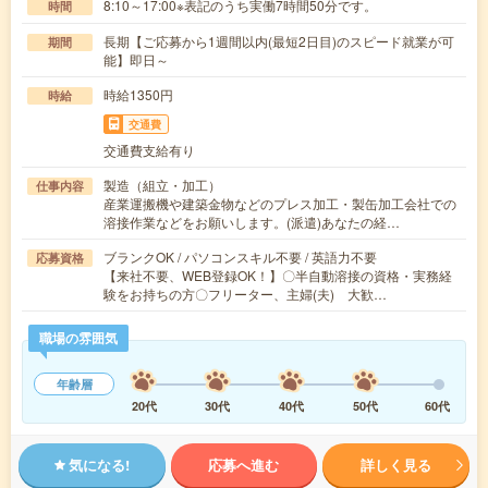
8:10～17:00※表記のうち実働7時間50分です。
時間
長期【ご応募から1週間以内(最短2日目)のスピード就業が可
期間
能】即日～
時給1350円
時給
交通費
交通費支給有り
製造（組立・加工）
仕事内容
産業運搬機や建築金物などのプレス加工・製缶加工会社での
溶接作業などをお願いします。(派遣)あなたの経…
ブランクOK / パソコンスキル不要 / 英語力不要
応募資格
【来社不要、WEB登録OK！】〇半自動溶接の資格・実務経
験をお持ちの方〇フリーター、主婦(夫) 大歓…
職場の雰囲気
年齢層
20代
30代
40代
50代
60代
気になる!
応募へ進む
詳しく見る