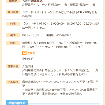
大阪府
堺市東区
勤務地
北野田駅から---分／初芝駅から---分／萩原天神駅から---分
シフト制（月～日） ※平日のみなどの相談もOK ※週3なども
曜日頻度
相談OK
【シフト例】07:00～16:0009:00～18:0017:00～09:00※ 上記
時間
は一例です！そ…
即日～2ヶ月以上 ■開始日の相談OK！
期間
無資格の方：時給1400円～1750円 / 介護福祉士：時給1700
時給
円～2125円 / 初任者以上：時給1500円～1875円
交通費
全額支給
介護関連
仕事内容
／利用者の方の日常生活をサポート！＼▽具体的には…・買
い物や散歩に付き添ったり・折り紙や体操などのレ…
職種未経験OK / ブランクOK / パソコンスキル不要 / 英語力不
応募資格
要
＼無資格＊未経験OK／★年齢不問・ブランクOK★履歴書不
要・来社不要（電話登録OK）★社会保険完備＼…
職場の雰囲気