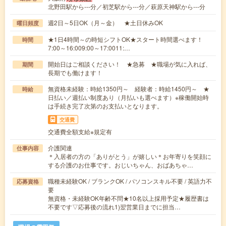
北野田駅から---分／初芝駅から---分／萩原天神駅から---分
週2日～5日OK（月～金） ★土日休みOK
曜日頻度
★1日4時間～の時短シフトOK★スタート時間選べます！
時間
7:00～16:009:00～17:0011:…
開始日はご相談ください！ ★急募 ★職場が気に入れば、
期間
長期でも働けます！
無資格未経験：時給1350円～ 経験者：時給1450円～ ★
時給
日払い／週払い制度あり（月払いも選べます）※稼働開始時
は手続き完了次第のお支払いとなります。
交通費
交通費全額支給※規定有
介護関連
仕事内容
＊入居者の方の「ありがとう」が嬉しい＊お年寄りを笑顔に
する介護のお仕事です。おじいちゃん、おばあちゃ…
職種未経験OK / ブランクOK / パソコンスキル不要 / 英語力不
応募資格
要
無資格・未経験OK年齢不問★10名以上採用予定★履歴書は
不要です▽応募後の流れ1)翌営業日までに担当…