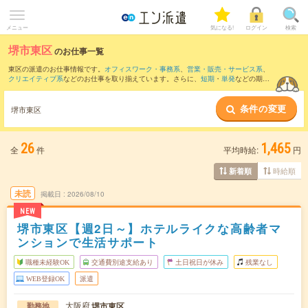
メニュー
気になる!
ログイン
検索
堺市東区
のお仕事一覧
東区の派遣のお仕事情報です。
オフィスワーク・事務系
、
営業・販売・サービス系
、
クリエイティブ系
などのお仕事を取り揃えています。さらに、
短期
・
単発
などの期間
や、
職種未経験OK
などのこだわり条件で絞り込んでいただけます。
条件の変更
また、
住吉区
・
北区
・
中区
・
美原区
・
大阪狭山市
など隣接エリアのお仕事もご確認い
堺市東区
ただけます。
26
1,465
全
件
平均時給:
円
時給順
新着順
未読
掲載日
2026/08/10
NEW
堺市東区【週2日～】ホテルライクな高齢者マ
ンションで生活サポート
職種未経験OK
交通費別途支給あり
土日祝日が休み
残業なし
WEB登録OK
派遣
大阪府
堺市東区
勤務地