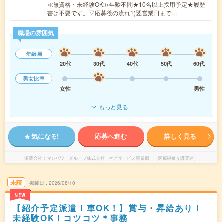
≪無資格・未経験OK≫年齢不問★10名以上採用予定★履歴
書は不要です。▽応募後の流れ1)翌営業日まで…
職場の雰囲気
年齢層
20代
30代
40代
50代
60代
男女比率
女性
男性
もっと見る
気になる!
応募へ進む
詳しく見る
派遣会社
マンパワーグループ株式会社 ケアサービス事業部 （医療福祉介護関連）
未読
掲載日
2026/08/10
NEW
【紹介予定派遣！車OK！】賞与・昇給あり！
未経験OK！コツコツ＊事務