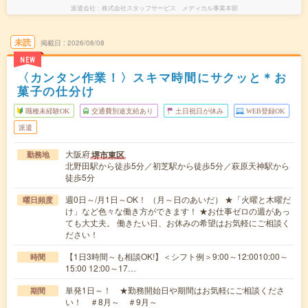
派遣会社
株式会社スタッフサービス メディカル事業本部
未読
掲載日
2026/08/08
NEW
〈カンタン作業！〉スキマ時間にサクッと＊お
菓子の仕分け
職種未経験OK
交通費別途支給あり
土日祝日が休み
WEB登録OK
派遣
大阪府
堺市東区
勤務地
北野田駅から徒歩5分／初芝駅から徒歩5分／萩原天神駅から
徒歩5分
週0日～/月1日～OK！ （月～日のあいだ） ★「火曜と木曜だ
曜日頻度
け」など色々な働き方ができます！ ★お仕事ゼロの週があっ
ても大丈夫。 働きたい日、お休みの希望はお気軽にご相談く
ださい！
【1日3時間～も相談OK!】＜シフト例＞9:00～12:0010:00～
時間
15:00 12:00～17…
単発1日～！ ★勤務開始日や期間はお気軽にご相談くださ
期間
い！ ＃8月～ ＃9月～