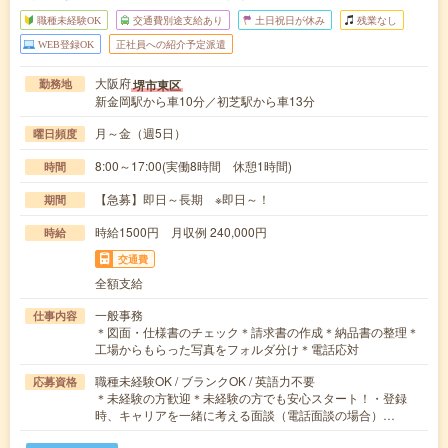
職種未経験OK
交通費別途支給あり
土日祝日が休み
残業なし
WEB登録OK
正社員への紹介予定派遣
大阪府
堺市東区
勤務地
新金岡駅から車10分／初芝駅から車13分
月～金（週5日）
曜日頻度
8:00～17:00(実働8時間 休憩1時間)
時間
【急募】即日～長期 ※即日～！
期間
時給1500円 月収例 240,000円
時給
交通費
全額支給
一般事務
仕事内容
＊図面・仕様書のチェック＊請求書の作成＊納品書の整理＊
工場からもらった写真をフォルダ分け＊電話応対
職種未経験OK / ブランクOK / 英語力不要
応募資格
＊未経験の方歓迎＊未経験の方でも安心スタート！・登録
時、キャリアを一緒に考える面談（電話面談の場合）…