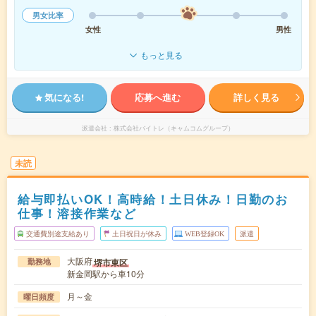
男女比率
女性
男性
もっと見る
気になる!
応募へ進む
詳しく見る
派遣会社
株式会社バイトレ（キャムコムグループ）
未読
給与即払いOK！高時給！土日休み！日勤のお
仕事！溶接作業など
交通費別途支給あり
土日祝日が休み
WEB登録OK
派遣
大阪府
堺市東区
勤務地
新金岡駅から車10分
月～金
曜日頻度