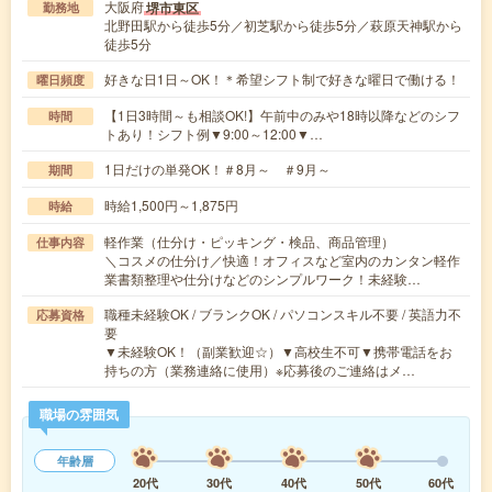
大阪府
堺市東区
勤務地
北野田駅から徒歩5分／初芝駅から徒歩5分／萩原天神駅から
徒歩5分
好きな日1日～OK！＊希望シフト制で好きな曜日で働ける！
曜日頻度
【1日3時間～も相談OK!】午前中のみや18時以降などのシフ
時間
トあり！シフト例▼9:00～12:00▼…
1日だけの単発OK！＃8月～ ＃9月～
期間
時給1,500円～1,875円
時給
軽作業（仕分け・ピッキング・検品、商品管理）
仕事内容
＼コスメの仕分け／快適！オフィスなど室内のカンタン軽作
業書類整理や仕分けなどのシンプルワーク！未経験…
職種未経験OK / ブランクOK / パソコンスキル不要 / 英語力不
応募資格
要
▼未経験OK！（副業歓迎☆）▼高校生不可▼携帯電話をお
持ちの方（業務連絡に使用）※応募後のご連絡はメ…
職場の雰囲気
年齢層
20代
30代
40代
50代
60代