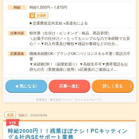
時給1,500円～1,875円
時給
交通費
■ 交通費規定内支給 ※派遣先による
軽作業（仕分け・ピッキング・検品、商品管理）
仕事内容
＼お菓子の仕分け／＜とってもシンプルなので未経験でも安
心！＞▼封入作業及び梱包▼雑誌や書籍などの仕分…
職種未経験OK / ブランクOK / パソコンスキル不要 / 英語力不
応募資格
要
▼未経験OK！（副業歓迎☆）▼高校生不可▼携帯電話をお
持ちの方（業務連絡に使用）※応募後のご連絡はメ…
気になる!
応募へ進む
詳しく見る
派遣会社
株式会社バイトレ（キャムコムグループ）
未読
掲載日
2026/08/08
NEW
時給2000円！！残業ほぼナシ！PCキッティン
グ＆社内SEサポート業務