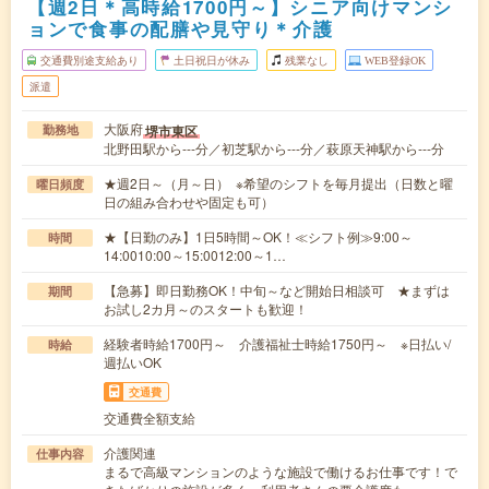
【週2日＊高時給1700円～】シニア向けマンシ
ョンで食事の配膳や見守り＊介護
交通費別途支給あり
土日祝日が休み
残業なし
WEB登録OK
派遣
大阪府
堺市東区
勤務地
北野田駅から---分／初芝駅から---分／萩原天神駅から---分
★週2日～（月～日） ※希望のシフトを毎月提出（日数と曜
曜日頻度
日の組み合わせや固定も可）
★【日勤のみ】1日5時間～OK！≪シフト例≫9:00～
時間
14:0010:00～15:0012:00～1…
【急募】即日勤務OK！中旬～など開始日相談可 ★まずは
期間
お試し2カ月～のスタートも歓迎！
経験者時給1700円～ 介護福祉士時給1750円～ ※日払い/
時給
週払いOK
交通費
交通費全額支給
介護関連
仕事内容
まるで高級マンションのような施設で働けるお仕事です！で