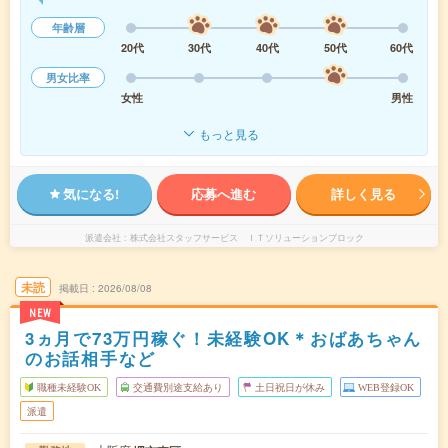
年齢層
20代
30代
40代
50代
60代
男女比率
女性
男性
もっと見る
気になる!
応募へ進む
詳しく見る
派遣会社
株式会社スタッフサービス ＩＴソリューションブロック
未読
掲載日
2026/08/08
NEW
3ヵ月で73万円稼ぐ！未経験OK＊おばあちゃん
のお話相手など
職種未経験OK
交通費別途支給あり
土日祝日が休み
WEB登録OK
派遣