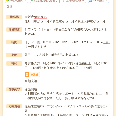
職種未経験OK
交通費別途支給あり
土日祝日が休み
WEB登録OK
派遣
大阪府
堺市東区
勤務地
北野田駅から---分／初芝駅から---分／萩原天神駅から---分
シフト制（月～日） ※平日のみなどの相談もOK ※週3なども
曜日頻度
相談OK
【シフト例】07:00～16:0009:00～18:0017:00～09:00※ 上記
時間
は一例です！そ…
即日～2ヶ月以上 ■開始日の相談OK！
期間
無資格の方：時給1400円～1750円 / 介護福祉士：時給1700
時給
円～2125円 / 初任者以上：時給1500円～1875円
交通費
全額支給
介護関連
仕事内容
／利用者の方の日常生活をサポート！＼▽具体的には…・買
い物や散歩に付き添ったり・折り紙や体操などのレ…
職種未経験OK / ブランクOK / パソコンスキル不要 / 英語力不
応募資格
要
＼無資格＊未経験OK／★年齢不問・ブランクOK★履歴書不