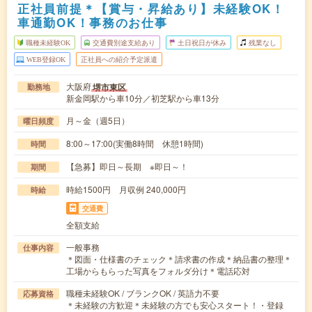
正社員前提＊【賞与・昇給あり】未経験OK！
車通勤OK！事務のお仕事
職種未経験OK
交通費別途支給あり
土日祝日が休み
残業なし
WEB登録OK
正社員への紹介予定派遣
大阪府
堺市東区
勤務地
新金岡駅から車10分／初芝駅から車13分
月～金（週5日）
曜日頻度
8:00～17:00(実働8時間 休憩1時間)
時間
【急募】即日～長期 ※即日～！
期間
時給1500円 月収例 240,000円
時給
交通費
全額支給
一般事務
仕事内容
＊図面・仕様書のチェック＊請求書の作成＊納品書の整理＊
工場からもらった写真をフォルダ分け＊電話応対
職種未経験OK / ブランクOK / 英語力不要
応募資格
＊未経験の方歓迎＊未経験の方でも安心スタート！・登録