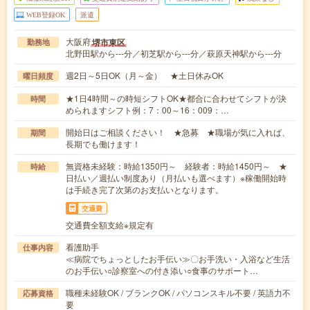
WEB登録OK
派遣
大阪府
堺市東区
勤務地
北野田駅から---分／初芝駅から---分／萩原天神駅から---分
週2日～5日OK（月～金） ★土日休みOK
曜日頻度
★1日4時間～の時短シフトOK★都合に合わせてシフトが決
時間
められますシフト例：7：00～16：009：…
開始日はご相談ください！ ★急募 ★職場が気に入れば、
期間
長期でも働けます！
無資格未経験：時給1350円～ 経験者：時給1450円～ ★
時給
日払い／週払い制度あり（月払いも選べます）※稼働開始時
は手続き完了次第のお支払いとなります。
交通費
交通費全額支給※規定有
看護助手
仕事内容
≪病院でちょっとしたお手伝い≫〇お手洗い・入浴など生活
のお手伝い○診察室への付き添い○食事のサポート…
職種未経験OK / ブランクOK / パソコンスキル不要 / 英語力不
応募資格
要