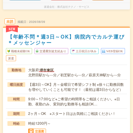
派遣会社
株式会社テクノ・サービス
未読
掲載日
2026/08/09
NEW
【年齢不問＊週3日～OK】病院内でカルテ運び
＊メッセンジャー
職種未経験OK
交通費別途支給あり
土日祝日が休み
WEB登録OK
派遣
大阪府
堺市東区
勤務地
北野田駅から---分／初芝駅から---分／萩原天神駅から---分
【週3日～OK】月～金曜日で希望シフト制 ※徐々に勤務回数
曜日頻度
を増やしていくことも可能です！（最初は週3日からなど）
9:00～17:00など※ご希望の時間帯をご相談ください。※日
時間
勤、夜勤のみ、変則的な勤務等も相談OK…
2ヶ月～OK ※スタート日はお気軽にご相談ください！
期間
時給1200円～
時給
交通費