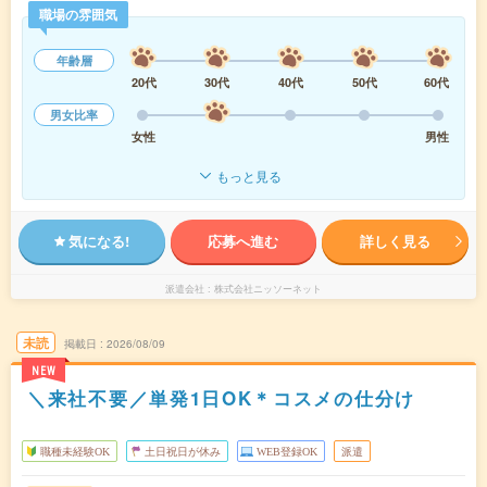
職場の雰囲気
年齢層
20代
30代
40代
50代
60代
男女比率
女性
男性
もっと見る
気になる!
応募へ進む
詳しく見る
派遣会社
株式会社ニッソーネット
未読
掲載日
2026/08/09
NEW
＼来社不要／単発1日OK＊コスメの仕分け
職種未経験OK
土日祝日が休み
WEB登録OK
派遣