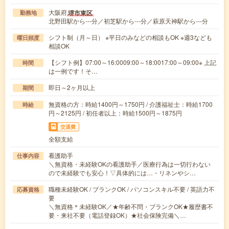
大阪府
堺市東区
勤務地
北野田駅から---分／初芝駅から---分／萩原天神駅から---分
シフト制（月～日） ※平日のみなどの相談もOK ※週3なども
曜日頻度
相談OK
【シフト例】07:00～16:0009:00～18:0017:00～09:00※ 上記
時間
は一例です！そ…
即日～2ヶ月以上
期間
無資格の方：時給1400円～1750円 / 介護福祉士：時給1700
時給
円～2125円 / 初任者以上：時給1500円～1875円
交通費
全額支給
看護助手
仕事内容
＼無資格・未経験OKの看護助手／医療行為は一切行わない
ので未経験でも安心！▽具体的には…・リネンやシ…
職種未経験OK / ブランクOK / パソコンスキル不要 / 英語力不
応募資格
要
＼無資格＊未経験OK／★年齢不問・ブランクOK★履歴書不
要・来社不要（電話登録OK）★社会保険完備＼…