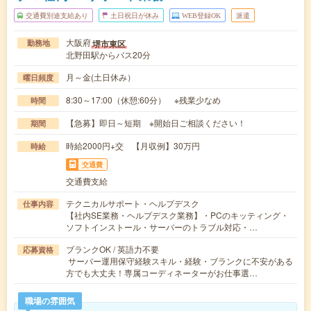
交通費別途支給あり
土日祝日が休み
WEB登録OK
派遣
大阪府
堺市東区
勤務地
北野田駅からバス20分
月～金(土日休み）
曜日頻度
8:30～17:00（休憩:60分） ※残業少なめ
時間
【急募】即日～短期 ※開始日ご相談ください！
期間
時給2000円+交 【月収例】30万円
時給
交通費
交通費支給
テクニカルサポート・ヘルプデスク
仕事内容
【社内SE業務・ヘルプデスク業務】・PCのキッティング・
ソフトインストール・サーバーのトラブル対応・…
ブランクOK / 英語力不要
応募資格
サーバー運用保守経験スキル・経験・ブランクに不安がある
方でも大丈夫！専属コーディネーターがお仕事選…
職場の雰囲気