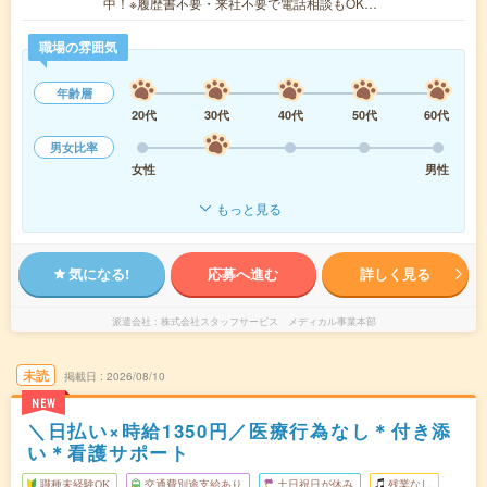
中！※履歴書不要・来社不要で電話相談もOK…
職場の雰囲気
年齢層
20代
30代
40代
50代
60代
男女比率
女性
男性
もっと見る
気になる!
応募へ進む
詳しく見る
派遣会社
株式会社スタッフサービス メディカル事業本部
未読
掲載日
2026/08/10
NEW
＼日払い×時給1350円／医療行為なし＊付き添
い＊看護サポート
職種未経験OK
交通費別途支給あり
土日祝日が休み
残業なし