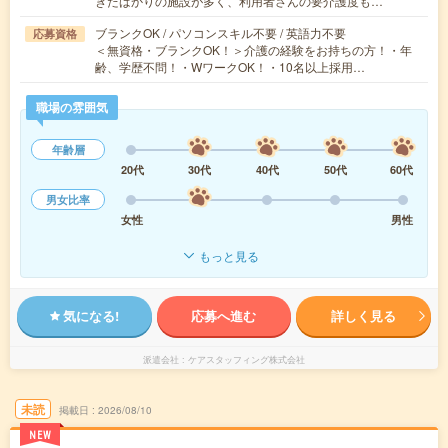
きたばかりの施設が多く、利用者さんの要介護度も…
ブランクOK / パソコンスキル不要 / 英語力不要
応募資格
＜無資格・ブランクOK！＞介護の経験をお持ちの方！・年
齢、学歴不問！・WワークOK！・10名以上採用…
職場の雰囲気
年齢層
20代
30代
40代
50代
60代
男女比率
女性
男性
もっと見る
気になる!
応募へ進む
詳しく見る
派遣会社
ケアスタッフィング株式会社
未読
掲載日
2026/08/10
NEW