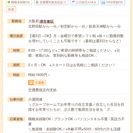
職種未経験OK
交通費別途支給あり
土日祝日が休み
WEB登録OK
派遣
大阪府
堺市東区
勤務地
北野田駅から---分／初芝駅から---分／萩原天神駅から---分
【週3日～OK】月～金曜日で希望シフト制 ※徐々に勤務回数
曜日頻度
を増やしていくことも可能です！（最初は週3日からなど）
9:00～17:00など※ご希望の時間帯をご相談ください。※日
時間
勤、夜勤のみ、変則的な勤務等も相談OK…
2ヶ月～OK ※スタート日はお気軽にご相談ください！
期間
時給1600円～
時給
交通費
交通費規定内支給
介護関連
仕事内容
＼グループホームでお年寄りの自立支援／自立した生活を目
指すお年寄りたちが、少人数で集団生活を送る「グ…
職種未経験OK / ブランクOK / パソコンスキル不要 / 英語力不
応募資格
要
＼無資格・未経験OK／※年齢不問※50代・60代の方も活躍