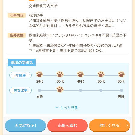
交通費規定内支給
看護助手
仕事内容
／知識＆経験不要＊医療行為なし病院内でのお手伝い！＼▽
具体的なお仕事は…・カルテや処方薬の運搬・備品…
職種未経験OK / ブランクOK / パソコンスキル不要 / 英語力不
応募資格
要
＼無資格・未経験OK／※年齢不問※50代・60代の方も活躍
中！※履歴書不要・来社不要で電話相談もOK…
職場の雰囲気
年齢層
20代
30代
40代
50代
60代
男女比率
女性
男性
もっと見る
気になる!
応募へ進む
詳しく見る