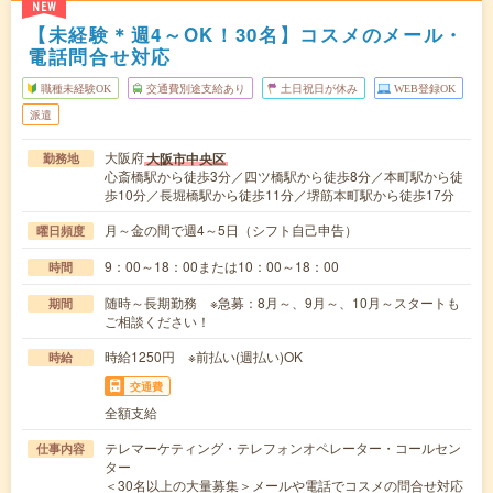
NEW
【未経験＊週4～OK！30名】コスメのメール・
電話問合せ対応
職種未経験OK
交通費別途支給あり
土日祝日が休み
WEB登録OK
派遣
大阪府
大阪市中央区
勤務地
心斎橋駅から徒歩3分／四ツ橋駅から徒歩8分／本町駅から徒
歩10分／長堀橋駅から徒歩11分／堺筋本町駅から徒歩17分
月～金の間で週4～5日（シフト自己申告）
曜日頻度
9：00～18：00または10：00～18：00
時間
随時～長期勤務 ※急募：8月～、9月～、10月～スタートも
期間
ご相談ください！
時給1250円 ※前払い(週払い)OK
時給
交通費
全額支給
テレマーケティング・テレフォンオペレーター・コールセン
仕事内容
ター
＜30名以上の大量募集＞メールや電話でコスメの問合せ対応