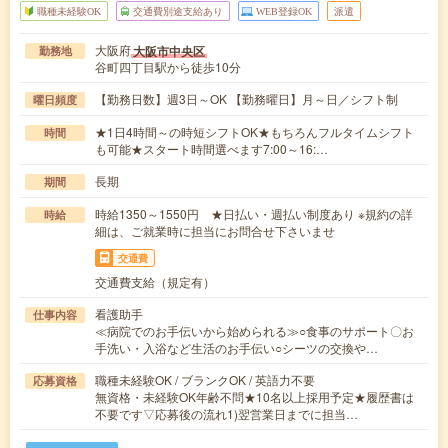
職種未経験OK
交通費別途支給あり
WEB登録OK
派遣
大阪府
大阪市中央区
勤務地
谷町四丁目駅から徒歩10分
【勤務日数】週3日～OK 【勤務曜日】月～日／シフト制
曜日頻度
★1日4時間～の時短シフトOK★もちろんフルタイムシフト
時間
も可能★スタート時間選べます7:00～16:…
長期
期間
時給1350～1550円 ★日払い・週払い制度あり ※規約の詳
時給
細は、ご就業時に担当にお問合せ下さいませ
交通費
交通費支給（規定有）
看護助手
仕事内容
≪病院でのお手伝いから始められる≫○食事のサポート〇お
手洗い・入浴など生活のお手伝い○シーツの交換や…
職種未経験OK / ブランクOK / 英語力不要
応募資格
無資格・未経験OK年齢不問★10名以上採用予定★履歴書は
不要です▽応募後の流れ1)翌営業日までに担当…