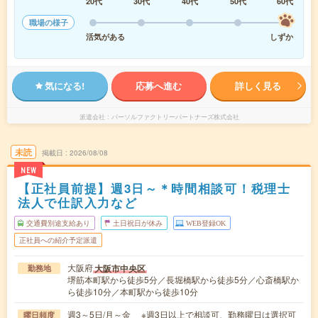
20代
30代
40代
50代
60代
職場の様子
活気がある
しずか
気になる!
応募へ進む
詳しく見る
派遣会社
パーソルファクトリーパートナーズ株式会社
未読
掲載日
2026/08/08
NEW
【正社員前提】週3日～＊時間相談可！税理士
法人で仕訳入力など
交通費別途支給あり
土日祝日が休み
WEB登録OK
正社員への紹介予定派遣
大阪府
大阪市中央区
勤務地
堺筋本町駅から徒歩5分／長堀橋駅から徒歩5分／心斎橋駅か
ら徒歩10分／本町駅から徒歩10分
週3～5日/月～金 ※週3日以上で相談可、勤務曜日は選択可
曜日頻度