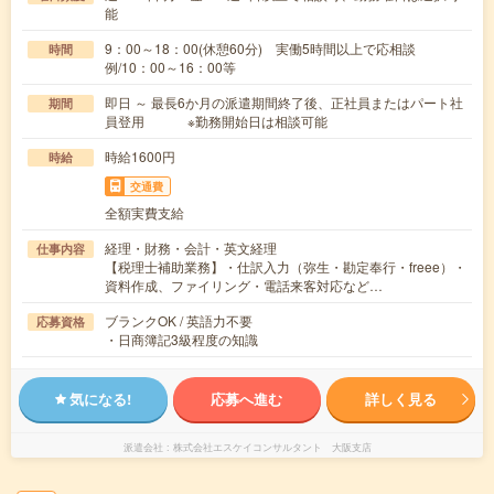
能
9：00～18：00(休憩60分) 実働5時間以上で応相談
時間
例/10：00～16：00等
即日 ～ 最長6か月の派遣期間終了後、正社員またはパート社
期間
員登用 ※勤務開始日は相談可能
時給1600円
時給
交通費
全額実費支給
経理・財務・会計・英文経理
仕事内容
【税理士補助業務】・仕訳入力（弥生・勘定奉行・freee）・
資料作成、ファイリング・電話来客対応など…
ブランクOK / 英語力不要
応募資格
・日商簿記3級程度の知識
気になる!
応募へ進む
詳しく見る
派遣会社
株式会社エスケイコンサルタント 大阪支店