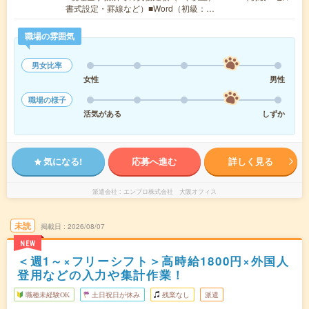
書式設定・罫線など）■Word（初級：…
職場の雰囲気
男女比率
女性
男性
職場の様子
活気がある
しずか
気になる!
応募へ進む
詳しく見る
派遣会社
エンプロ株式会社 大阪オフィス
未読
掲載日
2026/08/07
NEW
＜週1～×フリーシフト＞高時給1800円×外国人
登用などの入力や集計作業！
職種未経験OK
土日祝日が休み
残業なし
派遣