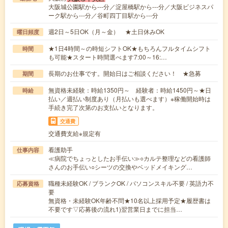
大阪城公園駅から---分／淀屋橋駅から---分／大阪ビジネスパ
ーク駅から---分／谷町四丁目駅から---分
週2日～5日OK（月～金） ★土日休みOK
曜日頻度
★1日4時間～の時短シフトOK★もちろんフルタイムシフト
時間
も可能★スタート時間選べます7:00～16:…
長期のお仕事です。開始日はご相談ください！ ★急募
期間
無資格未経験：時給1350円～ 経験者：時給1450円～★日
時給
払い／週払い制度あり（月払いも選べます）※稼働開始時は
手続き完了次第のお支払いとなります。
交通費
交通費支給※規定有
看護助手
仕事内容
≪病院でちょっとしたお手伝い≫○カルテ整理などの看護師
さんのお手伝い○シーツの交換やベッドメイキング…
職種未経験OK / ブランクOK / パソコンスキル不要 / 英語力不
応募資格
要
無資格・未経験OK年齢不問★10名以上採用予定★履歴書は
不要です▽応募後の流れ1)翌営業日までに担当…