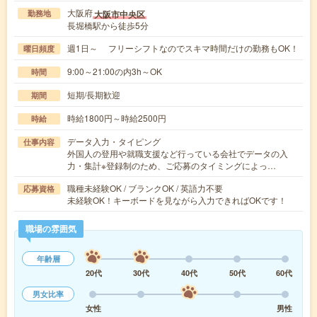
大阪府
大阪市中央区
勤務地
長堀橋駅から徒歩5分
週1日～ フリーシフトなのでスキマ時間だけの勤務もOK！
曜日頻度
9:00～21:00の内3h～OK
時間
短期/長期歓迎
期間
時給1800円～時給2500円
時給
データ入力・タイピング
仕事内容
外国人の登用や就職支援など行っている会社でデータの入
力・集計※登録制のため、ご応募のタイミングによっ…
職種未経験OK / ブランクOK / 英語力不要
応募資格
未経験OK！キーボードを見ながら入力できればOKです！
職場の雰囲気
年齢層
20代
30代
40代
50代
60代
男女比率
女性
男性