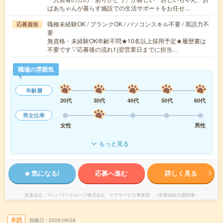
ばあちゃんが暮らす施設での生活サポートをお任せ…
職種未経験OK / ブランクOK / パソコンスキル不要 / 英語力不
応募資格
要
無資格・未経験OK年齢不問★10名以上採用予定★履歴書は
不要です▽応募後の流れ1)翌営業日までに担当…
職場の雰囲気
年齢層
20代
30代
40代
50代
60代
男女比率
女性
男性
もっと見る
気になる!
応募へ進む
詳しく見る
派遣会社
マンパワーグループ株式会社 ケアサービス事業部 （医療福祉介護関連）
未読
掲載日
2026/08/08