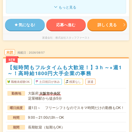
もっと見る
気になる!
応募へ進む
詳しく見る
派遣会社
株式会社スタッフファースト
未読
掲載日
2026/08/07
NEW
【短時間もフルタイムも大歓迎！】3ｈ～×週1
～！高時給1800円大手企業の事務
職種未経験OK
土日祝日が休み
残業なし
派遣
大阪府
大阪市中央区
勤務地
淀屋橋駅から徒歩5分
週1日～ フリーシフトなのでスキマ時間だけの勤務もOK！
曜日頻度
9:00～21:00の3h～OK
時間
長期歓迎（短期もOK）
期間