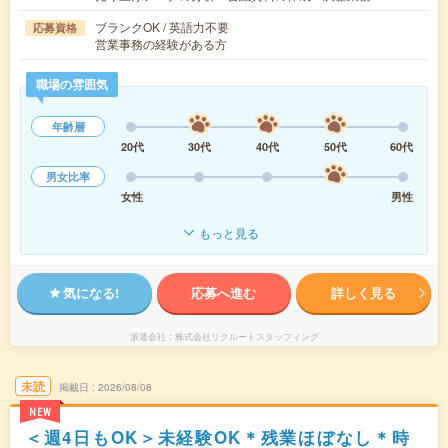
ブランクOK / 英語力不要
応募資格
営業事務の経験がある方
職場の雰囲気
年齢層
20代
30代
40代
50代
60代
男女比率
女性
男性
もっと見る
気になる!
応募へ進む
詳しく見る
派遣会社
株式会社リクルートスタッフィング
未読
掲載日
2026/08/08
NEW
＜週4日もOK＞未経験OK＊残業ほぼなし＊時