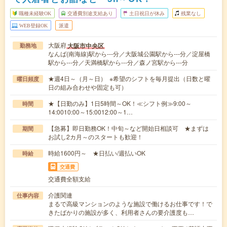
職種未経験OK
交通費別途支給あり
土日祝日が休み
残業なし
WEB登録OK
派遣
大阪府
大阪市中央区
勤務地
なんば(南海線)駅から---分／大阪城公園駅から---分／淀屋橋
駅から---分／天満橋駅から---分／森ノ宮駅から---分
★週4日～（月～日） ※希望のシフトを毎月提出（日数と曜
曜日頻度
日の組み合わせや固定も可）
★【日勤のみ】1日5時間～OK！≪シフト例≫9:00～
時間
14:0010:00～15:0012:00～1…
【急募】即日勤務OK！中旬～など開始日相談可 ★まずは
期間
お試し2カ月～のスタートも歓迎！
時給1600円～ ★日払い/週払いOK
時給
交通費
交通費全額支給
介護関連
仕事内容
まるで高級マンションのような施設で働けるお仕事です！で
きたばかりの施設が多く、利用者さんの要介護度も…