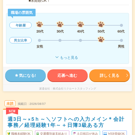
■未経験OK！
職場の雰囲気
年齢層
20代
30代
40代
50代
60代
男女比率
女性
男性
もっと見る
気になる!
応募へ進む
詳しく見る
派遣会社
株式会社リクルートスタッフィング
未読
掲載日
2026/08/07
NEW
週3日～×5ｈ～＼ソフトへの入力メイン＊会計
事務／経理経験1年～＋日簿3級ある方
職種未経験OK
交通費別途支給あり
土日祝日が休み
WEB登録OK