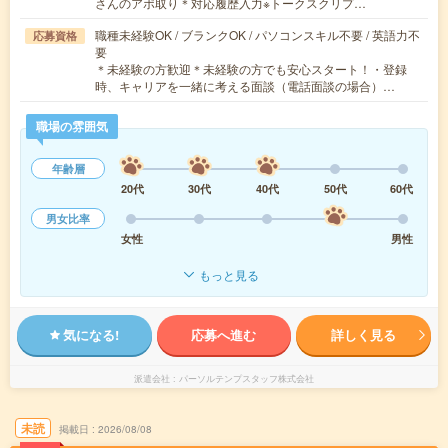
さんのアポ取り＊対応履歴入力※トークスクリプ…
職種未経験OK / ブランクOK / パソコンスキル不要 / 英語力不
応募資格
要
＊未経験の方歓迎＊未経験の方でも安心スタート！・登録
時、キャリアを一緒に考える面談（電話面談の場合）…
職場の雰囲気
年齢層
20代
30代
40代
50代
60代
男女比率
女性
男性
もっと見る
気になる!
応募へ進む
詳しく見る
派遣会社
パーソルテンプスタッフ株式会社
未読
掲載日
2026/08/08