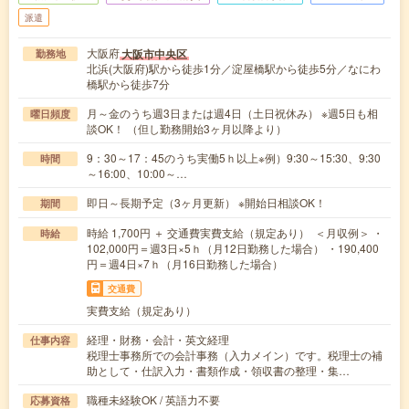
派遣
大阪府
大阪市中央区
勤務地
北浜(大阪府)駅から徒歩1分／淀屋橋駅から徒歩5分／なにわ
橋駅から徒歩7分
月～金のうち週3日または週4日（土日祝休み） ※週5日も相
曜日頻度
談OK！ （但し勤務開始3ヶ月以降より）
9：30～17：45のうち実働5ｈ以上※例）9:30～15:30、9:30
時間
～16:00、10:00～…
即日～長期予定（3ヶ月更新） ※開始日相談OK！
期間
時給 1,700円 ＋ 交通費実費支給（規定あり） ＜月収例＞ ・
時給
102,000円＝週3日×5ｈ（月12日勤務した場合） ・190,400
円＝週4日×7ｈ（月16日勤務した場合）
交通費
実費支給（規定あり）
経理・財務・会計・英文経理
仕事内容
税理士事務所での会計事務（入力メイン）です。税理士の補
助として・仕訳入力・書類作成・領収書の整理・集…
職種未経験OK / 英語力不要
応募資格