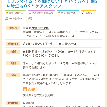
【フルタイムじゃ働けない！という方へ】週2
や時短もOK＊ケアスタッフ
職種未経験OK
交通費別途支給あり
土日祝日が休み
残業なし
WEB登録OK
派遣
大阪府
大阪市中央区
勤務地
大阪城公園駅から---分／淀屋橋駅から---分／大阪ビジネスパ
ーク駅から---分／谷町四丁目駅から---分
週2日～5日OK（月～金） ★土日休みOK
曜日頻度
★1日4時間～の時短シフトOK★スタート時間選べます！
時間
7:00～16:009:00～17:0011:…
開始日はご相談ください！ ★急募 ★職場が気に入れば、
期間
長期でも働けます！
無資格未経験：時給1350円～ 経験者：時給1450円～★日
時給
払い／週払い制度あり（月払いも選べます）※稼働開始時は
手続き完了次第のお支払いとなります。
交通費
交通費全額支給※規定有
介護関連
仕事内容
＊入居者の方の「ありがとう」が嬉しい＊おじいちゃん、お