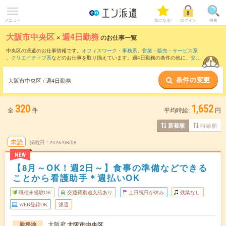
メニュー
気になる!
ログイン
検索
大阪市中央区
×
週4日勤務
のお仕事一覧
中央区の派遣のお仕事情報です。
オフィスワーク・事務系
、
営業・販売・サービス系
、
クリエイティブ系
などのお仕事を取り揃えています。週4日勤務の条件の他に、
交通
費別途支給あり
、
職種未経験OK
、
友だちと一緒の応募OK
などのこだわり条件も取り
揃えています。
条件の変更
大阪市中央区 / 週4日勤務
320
1,652
全
件
平均時給:
円
時給順
新着順
未読
掲載日
2026/08/08
NEW
【8月～OK！週2日～】食事の準備などできる
ことから看護助手＊週払いOK
職種未経験OK
交通費別途支給あり
土日祝日が休み
残業なし
WEB登録OK
派遣
大阪府
大阪市中央区
勤務地