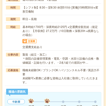
【シフト制】8:30～翌8:30 休憩510分 [実働]15時間30分※変
時間
形労働制
即日～長期
期間
基本時給1700円・深夜時給2125円 ※交通費全額支給（規定
時給
あり） 【月収例】27.2万円（10日勤務＋深夜20h ※残業なし
の場合）
交通費
交通費支給あり
製造（組立・加工）
仕事内容
＊病院の設備管理業務・電気・空調・水回り設備の点検・数
値確認・記録を行います。・2名1組での巡回が中…
職種未経験OK / ブランクOK / パソコンスキル不要 / 英語力不
応募資格
要
未経験可※業務に必要な資格は入社後に取得していただきま
す。
職場の雰囲気
年齢層