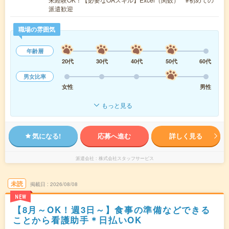
派遣歓迎
職場の雰囲気
年齢層
20代
30代
40代
50代
60代
男女比率
女性
男性
もっと見る
気になる!
応募へ進む
詳しく見る
派遣会社
株式会社スタッフサービス
未読
掲載日
2026/08/08
NEW
【8月～OK！週3日～】食事の準備などできる
ことから看護助手＊日払いOK