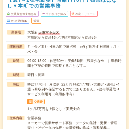
し▼本町での営業事務
交通費別途支給あり
土日祝日が休み
在宅・リモート
WEB登録OK
派遣
大阪府
大阪市中央区
勤務地
本町駅から徒歩1分／堺筋本町駅から徒歩8分
月～金／週3～4日の間で選択可 ※必ず勤務する曜日：月・
曜日頻度
水・金
09:00-18:00（休憩60分）実働8時間（残業少なめ！）勤務時
時間
間を下記の範囲で調整することも可…
即日～長期
期間
時給1770円 月収例 22万円 時給1770円×実働8h×週4日×4
時給
週 ※月収例を保証するものではありません。※給与即受取り
サービス利用可（利用条件有）
交通費
1ヶ月3万円を上限として実費支給
営業事務
仕事内容
メーカーで営業サポート事務・データの集計・更新・管理・
売り上げデータの分析・会議資料の作成・調整業務…