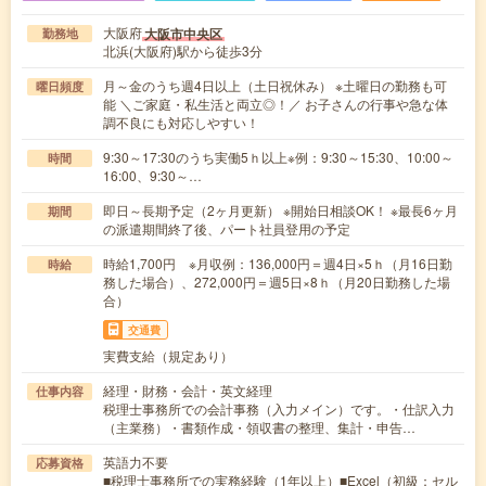
大阪府
大阪市中央区
勤務地
北浜(大阪府)駅から徒歩3分
月～金のうち週4日以上（土日祝休み） ※土曜日の勤務も可
曜日頻度
能 ＼ご家庭・私生活と両立◎！／ お子さんの行事や急な体
調不良にも対応しやすい！
9:30～17:30のうち実働5ｈ以上※例：9:30～15:30、10:00～
時間
16:00、9:30～…
即日～長期予定（2ヶ月更新） ※開始日相談OK！ ※最長6ヶ月
期間
の派遣期間終了後、パート社員登用の予定
時給1,700円 ※月収例：136,000円＝週4日×5ｈ（月16日勤
時給
務した場合）、272,000円＝週5日×8ｈ（月20日勤務した場
合）
交通費
実費支給（規定あり）
経理・財務・会計・英文経理
仕事内容
税理士事務所での会計事務（入力メイン）です。・仕訳入力
（主業務）・書類作成・領収書の整理、集計・申告…
英語力不要
応募資格
■税理士事務所での実務経験（1年以上）■Excel（初級：セル