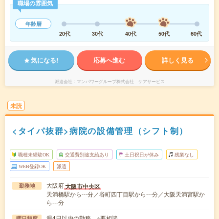
職場の雰囲気
年齢層
20代
30代
40代
50代
60代
気になる!
応募へ進む
詳しく見る
派遣会社
マンパワーグループ株式会社 ケアサービス
未読
<タイパ抜群>病院の設備管理（シフト制）
職種未経験OK
交通費別途支給あり
土日祝日が休み
残業なし
WEB登録OK
派遣
大阪府
大阪市中央区
勤務地
天満橋駅から---分／谷町四丁目駅から---分／大阪天満宮駅か
ら---分
週4日以内の勤務 ※要相談
曜日頻度