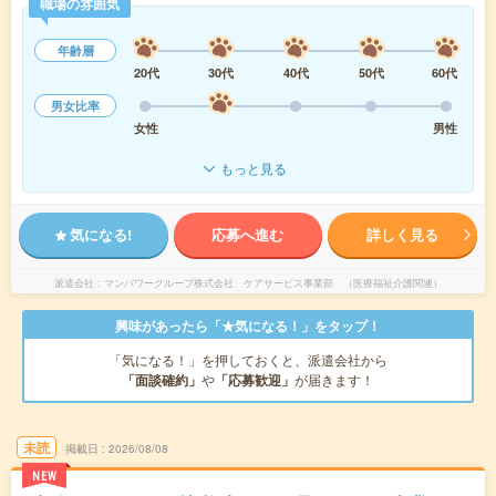
職場の雰囲気
年齢層
20代
30代
40代
50代
60代
男女比率
女性
男性
もっと見る
気になる!
応募へ進む
詳しく見る
派遣会社
マンパワーグループ株式会社 ケアサービス事業部 （医療福祉介護関連）
興味があったら「★気になる！」をタップ！
「気になる！」を押しておくと、派遣会社から
「面談確約」
や
「応募歓迎」
が届きます！
未読
掲載日
2026/08/08
NEW