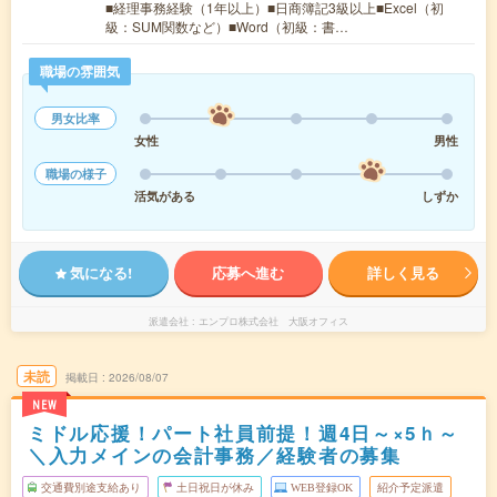
■経理事務経験（1年以上）■日商簿記3級以上■Excel（初
級：SUM関数など）■Word（初級：書…
職場の雰囲気
男女比率
女性
男性
職場の様子
活気がある
しずか
気になる!
応募へ進む
詳しく見る
派遣会社
エンプロ株式会社 大阪オフィス
未読
掲載日
2026/08/07
NEW
ミドル応援！パート社員前提！週4日～×5ｈ～
＼入力メインの会計事務／経験者の募集
交通費別途支給あり
土日祝日が休み
WEB登録OK
紹介予定派遣