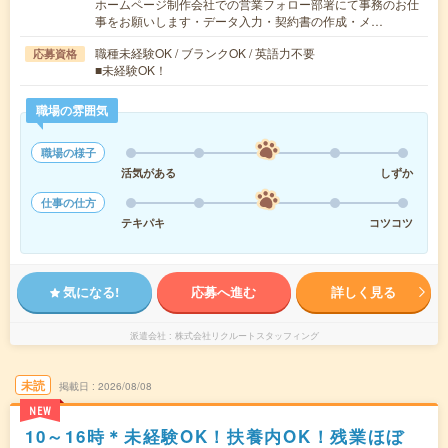
ホームページ制作会社での営業フォロー部署にて事務のお仕
事をお願いします・データ入力・契約書の作成・メ…
職種未経験OK / ブランクOK / 英語力不要
応募資格
■未経験OK！
職場の雰囲気
職場の様子
活気がある
しずか
仕事の仕方
テキパキ
コツコツ
気になる!
応募へ進む
詳しく見る
派遣会社
株式会社リクルートスタッフィング
未読
掲載日
2026/08/08
NEW
10～16時＊未経験OK！扶養内OK！残業ほぼ