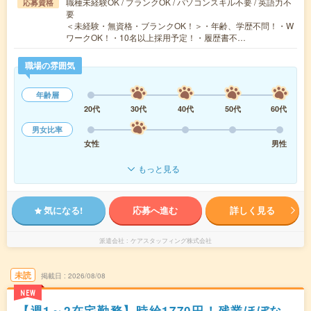
職種未経験OK / ブランクOK / パソコンスキル不要 / 英語力不
応募資格
要
＜未経験・無資格・ブランクOK！＞・年齢、学歴不問！・W
ワークOK！・10名以上採用予定！・履歴書不…
職場の雰囲気
年齢層
20代
30代
40代
50代
60代
男女比率
女性
男性
もっと見る
気になる!
応募へ進む
詳しく見る
派遣会社
ケアスタッフィング株式会社
未読
掲載日
2026/08/08
NEW
【週1～2在宅勤務】時給1770円！残業ほぼな