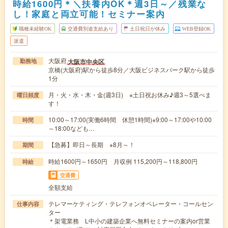
時給1600円＊＼扶養内OK＊週3日～／残業な
し！家庭と両立可能！セミナー案内
職種未経験OK
交通費別途支給あり
土日祝日が休み
WEB登録OK
派遣
大阪府
大阪市中央区
勤務地
京橋(大阪府)駅から徒歩8分／大阪ビジネスパーク駅から徒歩
1分
月・火・水・木・金(週3日) ※土日祝お休み♪週3～5選べま
曜日頻度
す！
10:00～17:00(実働6時間 休憩1時間)※9:00～17:00や10:00
時間
～18:00なども…
【急募】即日～長期 ※8月～！
期間
時給1600円～1650円 月収例 115,200円～118,800円
時給
交通費
全額支給
テレマーケティング・テレフォンオペレーター・コールセン
仕事内容
ター
＊架電業務 L中小の建築企業へ無料セミナーの案内or営業