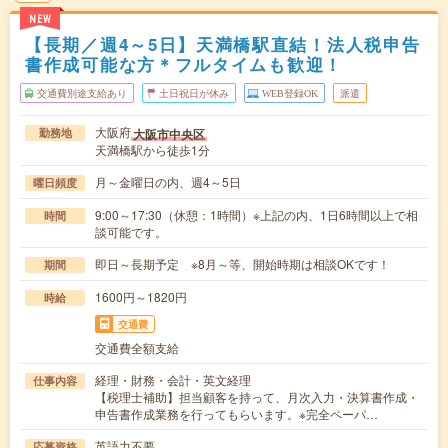
NEW
【長期／週4～5日】天満橋駅直結！法人税申告
書作成可能な方＊フルタイムも歓迎！
交通費別途支給あり
土日祝日が休み
WEB登録OK
派遣
大阪府
大阪市中央区
勤務地
天満橋駅から徒歩1分
月～金曜日の内、週4～5日
曜日頻度
9:00～17:30（休憩：1時間）※上記の内、1日6時間以上で相
時間
談可能です。
即日～長期予定 ※8月～等、開始時期は相談OKです！
期間
1600円～1820円
時給
交通費
交通費全額支給
経理・財務・会計・英文経理
仕事内容
【税理士補助】担当顧客を持って、月次入力・決算書作成・
申告書作成業務を行ってもらいます。※完全ペーパ…
英語力不要
応募資格