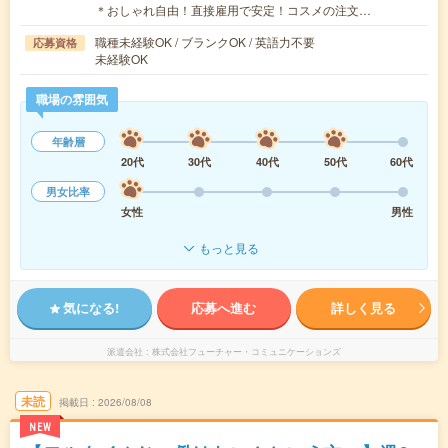
＊おしゃれ自由！直接雇用で安定！コスメの注文…
職種未経験OK / ブランクOK / 英語力不要
応募資格
未経験OK
職場の雰囲気
年齢層
20代
30代
40代
50代
60代
男女比率
女性
男性
もっと見る
気になる!
応募へ進む
詳しく見る
派遣会社
株式会社フューチャー・コミュニケーションズ
未読
掲載日
2026/08/08
NEW