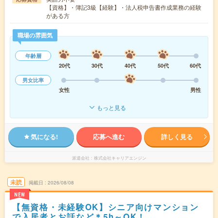
【資格】・簿記3級【経験】・法人税申告書作成業務の経験
がある方
職場の雰囲気
年齢層
20代
30代
40代
50代
60代
男女比率
女性
男性
もっと見る
気になる!
応募へ進む
詳しく見る
派遣会社
株式会社キャリアエンジン
未読
掲載日
2026/08/08
NEW
【無資格・未経験OK】シニア向けマンション
で入居者とお話など＊5h～OK！