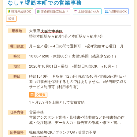
なし▼堺筋本町での営業事務
職種未経験OK
交通費別途支給あり
土日祝日が休み
WEB登録OK
派遣
大阪府
大阪市中央区
勤務地
堺筋本町駅から徒歩1分／本町駅から徒歩7分
月～金／週3～4日の間で選択可 ※必ず勤務する曜日：月
曜日頻度
10:00-16:00（休憩60分）実働5時間（残業少なめ！）
時間
2026年10月01日～長期 ※開始日相談OK ※10月～！
期間
時給1540円 月収例 12万円 時給1540円×実働5h×週4日×4
時給
週 ※月収例を保証するものではありません。※給与即受取り
サービス利用可（利用条件有）
交通費
1ヶ月3万円を上限として実費支給
営業事務
仕事内容
営業アシスタント業務・見積書や請求書など各種書類の作
成・受注処理、データ入力・報告書の作成・修正・書…
職種未経験OK / ブランクOK / 英語力不要
応募資格