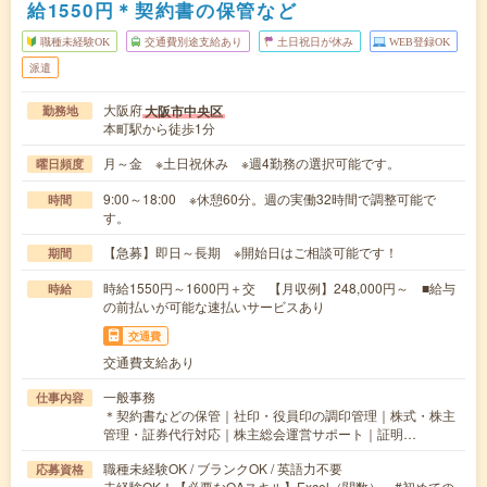
給1550円＊契約書の保管など
職種未経験OK
交通費別途支給あり
土日祝日が休み
WEB登録OK
派遣
大阪府
大阪市中央区
勤務地
本町駅から徒歩1分
月～金 ※土日祝休み ※週4勤務の選択可能です。
曜日頻度
9:00～18:00 ※休憩60分。週の実働32時間で調整可能で
時間
す。
【急募】即日～長期 ※開始日はご相談可能です！
期間
時給1550円～1600円＋交 【月収例】248,000円～ ■給与
時給
の前払いが可能な速払いサービスあり
交通費
交通費支給あり
一般事務
仕事内容
＊契約書などの保管｜社印・役員印の調印管理｜株式・株主
管理・証券代行対応｜株主総会運営サポート｜証明…
職種未経験OK / ブランクOK / 英語力不要
応募資格
未経験OK！【必要なOAスキル】Excel（関数） #初めての