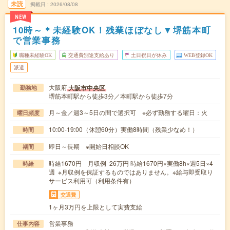
未読
掲載日
2026/08/08
NEW
10時～＊未経験OK！残業ほぼなし▼堺筋本町
で営業事務
職種未経験OK
交通費別途支給あり
土日祝日が休み
WEB登録OK
派遣
大阪府
大阪市中央区
勤務地
堺筋本町駅から徒歩3分／本町駅から徒歩7分
月～金／週3～5日の間で選択可 ※必ず勤務する曜日：火
曜日頻度
10:00-19:00（休憩60分）実働8時間（残業少なめ！）
時間
即日～長期 ※開始日相談OK
期間
時給1670円 月収例 26万円 時給1670円×実働8h×週5日×4
時給
週 ※月収例を保証するものではありません。※給与即受取り
サービス利用可（利用条件有）
交通費
1ヶ月3万円を上限として実費支給
営業事務
仕事内容