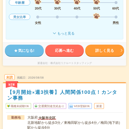
年齢層
20代
30代
40代
50代
60代
男女比率
女性
男性
もっと見る
気になる!
応募へ進む
詳しく見る
派遣会社
株式会社リクルートスタッフィング
未読
掲載日
2026/08/08
NEW
【9月開始×週3扶養】人間関係100点！カンタ
ン事務
職種未経験OK
交通費別途支給あり
WEB登録OK
派遣
大阪府
大阪市北区
勤務地
北新地駅から徒歩3分／東梅田駅から徒歩4分／梅田(地下鉄)
駅から徒歩6分