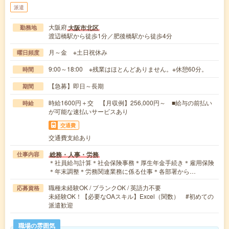
派遣
大阪府
大阪市北区
勤務地
渡辺橋駅から徒歩1分／肥後橋駅から徒歩4分
月～金 ※土日祝休み
曜日頻度
9:00～18:00 ※残業はほとんどありません。※休憩60分。
時間
【急募】即日～長期
期間
時給1600円＋交 【月収例】256,000円～ ■給与の前払い
時給
が可能な速払いサービスあり
交通費
交通費支給あり
総務・人事・労務
仕事内容
＊社員給与計算＊社会保険事務＊厚生年金手続き＊雇用保険
＊年末調整＊労務関連業務に係る仕事＊各部署から…
職種未経験OK / ブランクOK / 英語力不要
応募資格
未経験OK！【必要なOAスキル】Excel（関数） #初めての
派遣歓迎
職場の雰囲気