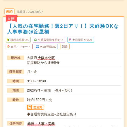
未読
掲載日
2026/08/07
NEW
【人気の在宅勤務！週2日アリ！】未経験OKな
人事事務@淀屋橋
職種未経験OK
交通費別途支給あり
土日祝日が休み
在宅・リモート
WEB登録OK
派遣
大阪府
大阪市北区
勤務地
淀屋橋駅から徒歩5分
月～金
曜日頻度
9:30～18:30
時間
2026/9/1～長期 ※9月～OK！
期間
時給1520円＋交
時給
交通費
◆交通費実費支給※当社規定あり
総務・人事・労務
仕事内容