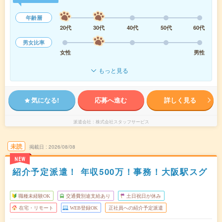
年齢層
20代
30代
40代
50代
60代
男女比率
女性
男性
もっと見る
気になる!
応募へ進む
詳しく見る
派遣会社
株式会社スタッフサービス
未読
掲載日
2026/08/08
NEW
紹介予定派遣！ 年収500万！事務！大阪駅スグ
職種未経験OK
交通費別途支給あり
土日祝日が休み
在宅・リモート
WEB登録OK
正社員への紹介予定派遣