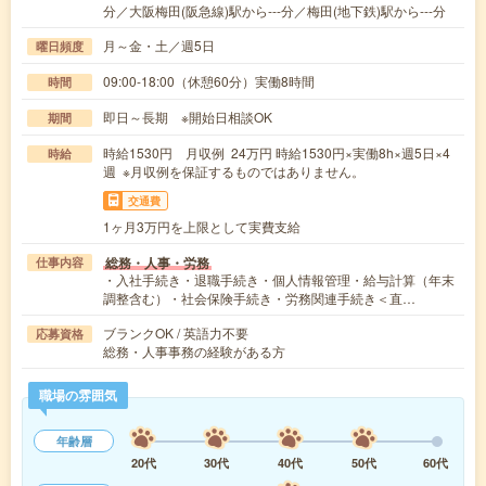
分／大阪梅田(阪急線)駅から---分／梅田(地下鉄)駅から---分
月～金・土／週5日
曜日頻度
09:00-18:00（休憩60分）実働8時間
時間
即日～長期 ※開始日相談OK
期間
時給1530円 月収例 24万円 時給1530円×実働8h×週5日×4
時給
週 ※月収例を保証するものではありません。
交通費
1ヶ月3万円を上限として実費支給
総務・人事・労務
仕事内容
・入社手続き・退職手続き・個人情報管理・給与計算（年末
調整含む）・社会保険手続き・労務関連手続き＜直…
ブランクOK / 英語力不要
応募資格
総務・人事事務の経験がある方
職場の雰囲気
年齢層
20代
30代
40代
50代
60代