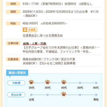
9:00～17:45 （実働7時間45分）休憩60分 ※残業なし
時間
2026年11月2日～2026年12月28日頃までのお仕事 #11月
期間
～開始OK！
時給1650円 ※月収例 256000円～
時給
交通費
交通費規定に基づき交通費支給
総務・人事・労務
仕事内容
【大手グループ会社での年末調整のお仕事】＜業務内容＞・
申告内容の審査、不備確認、ファイリング等・申告…
職種未経験OK / ブランクOK / 英語力不要
応募資格
未経験OK！【活かせるご経験】総務事務
職場の雰囲気
年齢層
20代
30代
40代
50代
60代
男女比率
女性
男性