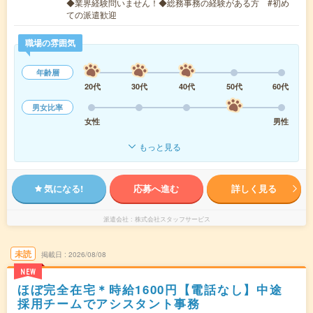
◆業界経験問いません！◆総務事務の経験がある方 #初め
ての派遣歓迎
職場の雰囲気
年齢層
20代
30代
40代
50代
60代
男女比率
女性
男性
もっと見る
気になる!
応募へ進む
詳しく見る
派遣会社
株式会社スタッフサービス
未読
掲載日
2026/08/08
NEW
ほぼ完全在宅＊時給1600円【電話なし】中途
採用チームでアシスタント事務