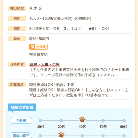
月,木,金
曜日頻度
10:00～16:00(実働:5時間) (休憩60分)
時間
2026/9/上旬～長期（3カ月以上） ★9月～OK！
期間
時給1500円
時給
交通費
交通費支給
総務・人事・労務
仕事内容
【主な仕事内容】事務業務全般を行う部署でのサポート事務
です。グループ各社の総務関係の手続き（システム…
職種未経験OK / 英語力不要
応募資格
職種未経験OK！業界未経験OK！【こんな方におススメ！ま
ずはご応募ください／歓迎条件】PC基本操作で…
職場の雰囲気
年齢層
20代
30代
40代
50代
60代
職場の様子