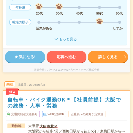
年齢層
20代
30代
40代
50代
60代
職場の様子
活気がある
しずか
もっと見る
気になる!
応募へ進む
詳しく見る
派遣会社
パーソルエクセルHRパートナーズ株式会社
未読
掲載日
2026/08/08
NEW
自転車・バイク通勤OK＊【社員前提】大阪で
の総務・人事・労務
交通費別途支給あり
WEB登録OK
正社員への紹介予定派遣
大阪府
大阪市北区
勤務地
大阪駅から徒歩7分／西梅田駅から徒歩5分／東梅田駅から---