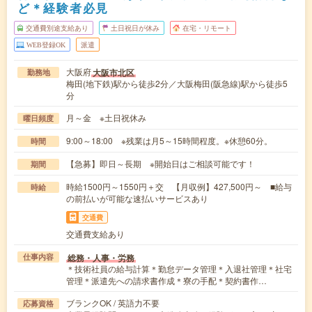
ど＊経験者必見
交通費別途支給あり
土日祝日が休み
在宅・リモート
WEB登録OK
派遣
大阪府
大阪市北区
勤務地
梅田(地下鉄)駅から徒歩2分／大阪梅田(阪急線)駅から徒歩5
分
月～金 ※土日祝休み
曜日頻度
9:00～18:00 ※残業は月5～15時間程度。※休憩60分。
時間
【急募】即日～長期 ※開始日はご相談可能です！
期間
時給1500円～1550円＋交 【月収例】427,500円～ ■給与
時給
の前払いが可能な速払いサービスあり
交通費
交通費支給あり
総務・人事・労務
仕事内容
＊技術社員の給与計算＊勤怠データ管理＊入退社管理＊社宅
管理＊派遣先への請求書作成＊寮の手配＊契約書作…
ブランクOK / 英語力不要
応募資格