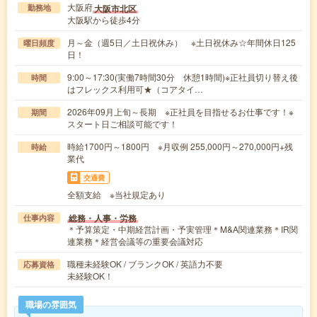
大阪府
大阪市北区
勤務地
大阪駅から徒歩4分
月～金（週5日／土日祝休み） ※土日祝休み☆年間休日125
曜日頻度
日！
9:00～17:30(実働7時間30分 休憩1時間)※正社員切り替え後
時間
はフレックス利用可★（コアタイ…
2026年09月上旬～長期 ※正社員を目指せるお仕事です！※
期間
スタート日ご相談可能です！
時給1700円～1800円 ※月収例 255,000円～270,000円+残
時給
業代
交通費
全額支給 ※当社規定あり
総務・人事・労務
仕事内容
＊予算策定・中期経営計画・予実管理＊M&A関連業務＊IR関
連業務＊経営会議等の重要会議対応
職種未経験OK / ブランクOK / 英語力不要
応募資格
未経験OK！
職場の雰囲気