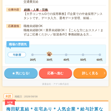
交通費支給
総務・人事・労務
仕事内容
【大手コンサルGでの採用事務】IT企業での中途採用アシス
タントです。データ入力、選考データ管理、候補…
職種未経験OK
応募資格
職種未経験OK！業界未経験OK！【こんな方におススメ！ま
ずはご応募ください／歓迎条件】事務経験ある方…
職場の雰囲気
年齢層
20代
30代
40代
50代
60代
気になる!
応募へ進む
詳しく見る
派遣会社
アデコ株式会社
未読
掲載日
2026/08/08
NEW
梅田駅直結＊在宅あり＊人気企業＊給与計算な