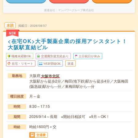
派遣会社
マンパワーグループ株式会社
未読
掲載日
2026/08/07
NEW
<在宅OK>大手製薬企業の採用アシスタント！
大阪駅直結ビル
職種未経験OK
交通費別途支給あり
土日祝日が休み
在宅・リモート
WEB登録OK
派遣
大阪府
大阪市北区
勤務地
大阪駅から徒歩2分／梅田(地下鉄)駅から徒歩4分／大阪梅田
(阪急線)駅から---分／東梅田駅から---分
月～金
曜日頻度
8:30～17:15
時間
2026/9/14～長期 ※開始日相談可 ※9月～OK！
期間
時給1600円＋交
時給
交通費