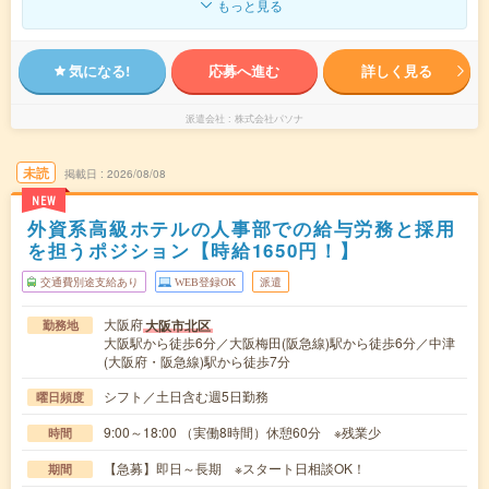
もっと見る
気になる!
応募へ進む
詳しく見る
派遣会社
株式会社パソナ
未読
掲載日
2026/08/08
NEW
外資系高級ホテルの人事部での給与労務と採用
を担うポジション【時給1650円！】
交通費別途支給あり
WEB登録OK
派遣
大阪府
大阪市北区
勤務地
大阪駅から徒歩6分／大阪梅田(阪急線)駅から徒歩6分／中津
(大阪府・阪急線)駅から徒歩7分
シフト／土日含む週5日勤務
曜日頻度
9:00～18:00 （実働8時間）休憩60分 ※残業少
時間
【急募】即日～長期 ※スタート日相談OK！
期間