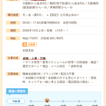
大阪駅から徒歩3分／梅田(地下鉄)駅から徒歩5分／大阪梅田
(阪急線)駅から---分／東梅田駅から---分
月～金（週5日） ※【固定】土日祝お休み↑
曜日頻度
09:00～17:40(実働7時間40分 休憩1時間)
時間
2026年10月上旬～長期 ※10月～！
期間
時給1700円 月収例 260,780円
時給
交通費
全額支給
総務・人事・労務
仕事内容
＊データ管理＊選考スケジュールの管理＊日程連絡・確認＊
運営サポート＊電話・メール対応 ＊資料作成
職種未経験OK / ブランクOK / 英語力不要
応募資格
＊未経験の方歓迎＊未経験の方でも安心スタート！・登録
時、キャリアを一緒に考える面談（電話面談の場合）…
職場の雰囲気
年齢層
20代
30代
40代
50代
60代