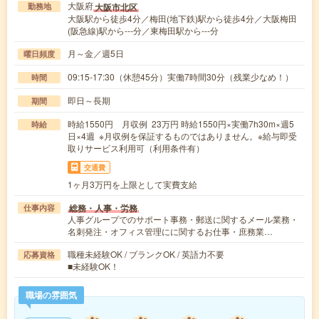
大阪府
大阪市北区
勤務地
大阪駅から徒歩4分／梅田(地下鉄)駅から徒歩4分／大阪梅田
(阪急線)駅から---分／東梅田駅から---分
月～金／週5日
曜日頻度
09:15-17:30（休憩45分）実働7時間30分（残業少なめ！）
時間
即日～長期
期間
時給1550円 月収例 23万円 時給1550円×実働7h30m×週5
時給
日×4週 ※月収例を保証するものではありません。※給与即受
取りサービス利用可（利用条件有）
交通費
1ヶ月3万円を上限として実費支給
総務・人事・労務
仕事内容
人事グループでのサポート事務・郵送に関するメール業務・
名刺発注・オフィス管理にに関するお仕事・庶務業…
職種未経験OK / ブランクOK / 英語力不要
応募資格
■未経験OK！
職場の雰囲気