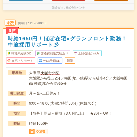
派遣会社
株式会社パソナ
未読
掲載日
2026/08/08
NEW
時給1650円！ほぼ在宅×グランフロント勤務！
中途採用サポート彡
職種未経験OK
交通費別途支給あり
土日祝日が休み
在宅・リモート
WEB登録OK
派遣
大阪府
大阪市北区
勤務地
大阪駅から徒歩2分／梅田(地下鉄)駅から徒歩4分／大阪梅田
(阪神線)駅から徒歩5分
月～金※土日休み！
曜日頻度
9:00～18:00(実働:7時間50分) (休憩70分)
時間
【急募】即日～長期（3カ月以上） ★8月～OK！
期間
時給1650円
時給
交通費