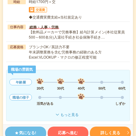
時給1700円＋交
時給
交通費
◆交通費実費支給※当社規定あり
総務・人事・労務
仕事内容
【飲料品メーカーで労務事務】給与計算メイン(本社従業員
500～600名分)入退社手続き社会保険手続き…
ブランクOK / 英語力不要
応募資格
年末調整業務を含む労務事務の経験のある方
Excel:VLOOKUP・マクロの修正程度可能
職場の雰囲気
年齢層
20代
30代
40代
50代
60代
職場の様子
活気がある
しずか
もっと見る
気になる!
応募へ進む
詳しく見る