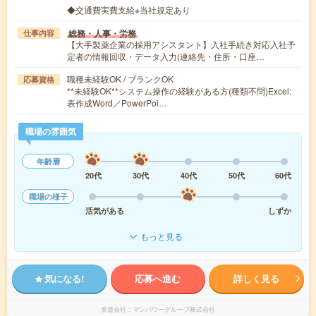
◆交通費実費支給※当社規定あり
総務・人事・労務
仕事内容
【大手製薬企業の採用アシスタント】入社手続き対応入社予
定者の情報回収・データ入力(連絡先・住所・口座…
職種未経験OK / ブランクOK
応募資格
**未経験OK**システム操作の経験がある方(種類不問)Excel:
表作成Word／PowerPoi…
職場の雰囲気
年齢層
20代
30代
40代
50代
60代
職場の様子
活気がある
しずか
もっと見る
気になる!
応募へ進む
詳しく見る
派遣会社
マンパワーグループ株式会社