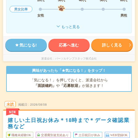
男女比率
女性
男性
もっと見る
気になる!
応募へ進む
詳しく見る
派遣会社
パーソルテンプスタッフ株式会社
興味があったら「★気になる！」をタップ！
「気になる！」を押しておくと、派遣会社から
「面談確約」
や
「応募歓迎」
が届きます！
未読
掲載日
2026/08/08
NEW
嬉しい土日祝お休み＊18時まで＊データ確認業
務など
職種未経験OK
交通費別途支給あり
土日祝日が休み
WEB登録OK