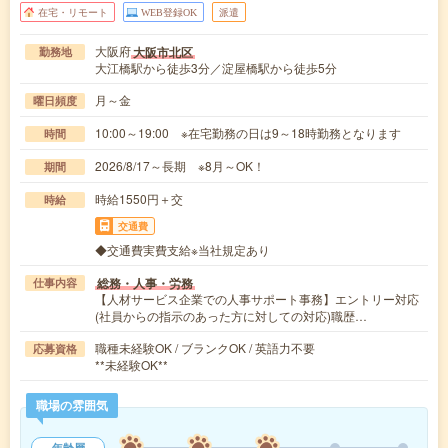
在宅・リモート
WEB登録OK
派遣
大阪府
大阪市北区
勤務地
大江橋駅から徒歩3分／淀屋橋駅から徒歩5分
月～金
曜日頻度
10:00～19:00 ※在宅勤務の日は9～18時勤務となります
時間
2026/8/17～長期 ※8月～OK！
期間
時給1550円＋交
時給
交通費
◆交通費実費支給※当社規定あり
総務・人事・労務
仕事内容
【人材サービス企業での人事サポート事務】エントリー対応
(社員からの指示のあった方に対しての対応)職歴…
職種未経験OK / ブランクOK / 英語力不要
応募資格
**未経験OK**
職場の雰囲気
年齢層