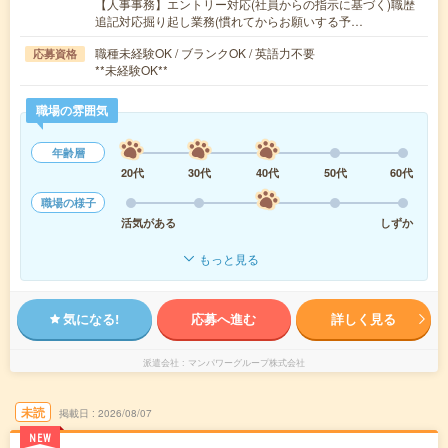
【人事事務】エントリー対応(社員からの指示に基づく)職歴
追記対応掘り起し業務(慣れてからお願いする予…
職種未経験OK / ブランクOK / 英語力不要
応募資格
**未経験OK**
職場の雰囲気
年齢層
20代
30代
40代
50代
60代
職場の様子
活気がある
しずか
もっと見る
気になる!
応募へ進む
詳しく見る
派遣会社
マンパワーグループ株式会社
未読
掲載日
2026/08/07
NEW