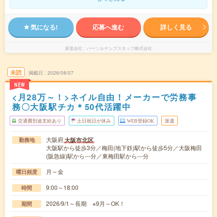
気になる!
応募へ進む
詳しく見る
派遣会社
パーソルテンプスタッフ株式会社
未読
掲載日
2026/08/07
NEW
<月28万～！>ネイル自由！メーカーで労務事
務〇大阪駅チカ＊50代活躍中
交通費別途支給あり
土日祝日が休み
WEB登録OK
派遣
大阪府
大阪市北区
勤務地
大阪駅から徒歩3分／梅田(地下鉄)駅から徒歩5分／大阪梅田
(阪急線)駅から---分／東梅田駅から---分
月～金
曜日頻度
9:00～18:00
時間
2026/9/1～長期 ※9月～OK！
期間