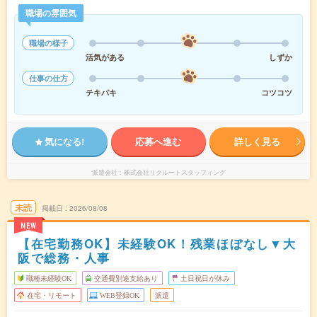
職場の雰囲気
職場の様子
活気がある
しずか
仕事の仕方
テキパキ
コツコツ
気になる!
応募へ進む
詳しく見る
派遣会社
株式会社リクルートスタッフィング
未読
掲載日
2026/08/08
NEW
【在宅勤務OK】未経験OK！残業ほぼなし▼大
阪で総務・人事
職種未経験OK
交通費別途支給あり
土日祝日が休み
在宅・リモート
WEB登録OK
派遣