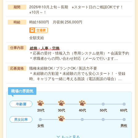
2026年10月上旬～長期 ※スタート日のご相談OKです！
期間
※10月～！
時給1600円 月収例 256,000円
時給
交通費
全額支給
総務・人事・労務
仕事内容
＊応募の受付・情報入力（専用システム使用）＊会議室予約
＊求職者からの問い合わせ対応（メールで行います…
職種未経験OK / ブランクOK / 英語力不要
応募資格
＊未経験の方歓迎＊未経験の方でも安心スタート！・登録
時、キャリアを一緒に考える面談（電話面談の場合）…
職場の雰囲気
年齢層
20代
30代
40代
50代
60代
男女比率
女性
男性
もっと見る