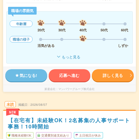
職場の雰囲気
年齢層
20代
30代
40代
50代
60代
職場の様子
活気がある
しずか
もっと見る
気になる!
応募へ進む
詳しく見る
派遣会社
マンパワーグループ株式会社
未読
掲載日
2026/08/07
NEW
【在宅有】未経験OK！2名募集の人事サポート
事務！10時開始
職種未経験OK
交通費別途支給あり
土日祝日が休み