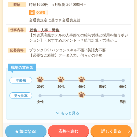
時給1650円 ※月収例 264000円～
時給
交通費
交通費規定に基づき交通費支給
総務・人事・労務
仕事内容
【外資系高級ホテルの人事部での給与労務と採用を担うポジ
ション】＜おすすめポイント＞＊給与計算・労務か…
ブランクOK / パソコンスキル不要 / 英語力不要
応募資格
【必要なご経験】データ入力、何らかの事務
職場の雰囲気
年齢層
20代
30代
40代
50代
60代
男女比率
女性
男性
もっと見る
気になる!
応募へ進む
詳しく見る