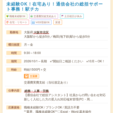
未経験OK！在宅あり！通信会社の総括サポー
ト事務！駅チカ
職種未経験OK
交通費別途支給あり
土日祝日が休み
在宅・リモート
WEB登録OK
派遣
大阪府
大阪市北区
勤務地
大阪駅から徒歩5分／梅田(地下鉄)駅から徒歩5分
月～金
曜日頻度
9:30～18:00
時間
2026/10/1～長期 ※*開始日ご相談ください ※10月～OK！
期間
時給1500円＋交
時給
交通費
交通費実費支給（当社規定あり）
総務・人事・労務
仕事内容
【通信会社で総括アシスタント】社員からの問い合わせ対応
新しく入社した方の受入れ対応端末管理(PC・周…
職種未経験OK / ブランクOK / 英語力不要
応募資格
**業界、職種未経験OK**〇Excel・Word:基本操作