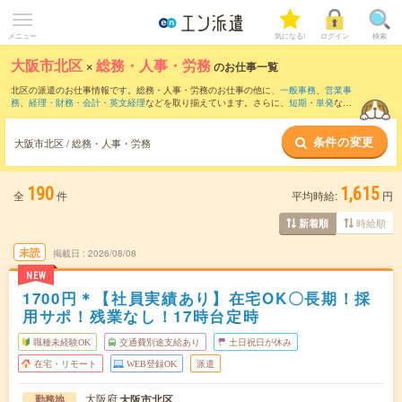
メニュー
気になる!
ログイン
検索
大阪市北区
×
総務・人事・労務
のお仕事一覧
北区の派遣のお仕事情報です。総務・人事・労務のお仕事の他に、
一般事務
、
営業事
務
、
経理・財務・会計・英文経理
などを取り揃えています。さらに、
短期
・
単発
など
の期間や、
職種未経験OK
などのこだわり条件で絞り込んでいただけます。職種辞典：
人事のお仕事とは？とは？
総務のお仕事とは？とは？
条件の変更
大阪市北区 / 総務・人事・労務
190
1,615
全
件
平均時給:
円
時給順
新着順
未読
掲載日
2026/08/08
NEW
1700円＊【社員実績あり】在宅OK〇長期！採
用サポ！残業なし！17時台定時
職種未経験OK
交通費別途支給あり
土日祝日が休み
在宅・リモート
WEB登録OK
派遣
大阪府
大阪市北区
勤務地