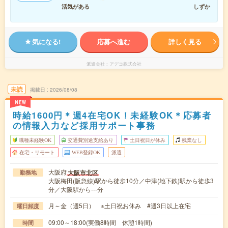
活気がある
しずか
気になる!
応募へ進む
詳しく見る
派遣会社
アデコ株式会社
未読
掲載日
2026/08/08
NEW
時給1600円＊週4在宅OK！未経験OK＊応募者
の情報入力など採用サポート事務
職種未経験OK
交通費別途支給あり
土日祝日が休み
残業なし
在宅・リモート
WEB登録OK
派遣
大阪府
大阪市北区
勤務地
大阪梅田(阪急線)駅から徒歩10分／中津(地下鉄)駅から徒歩3
分／大阪駅から---分
月～金（週5日） ※土日祝お休み #週3日以上在宅
曜日頻度
09:00～18:00(実働8時間 休憩1時間)
時間