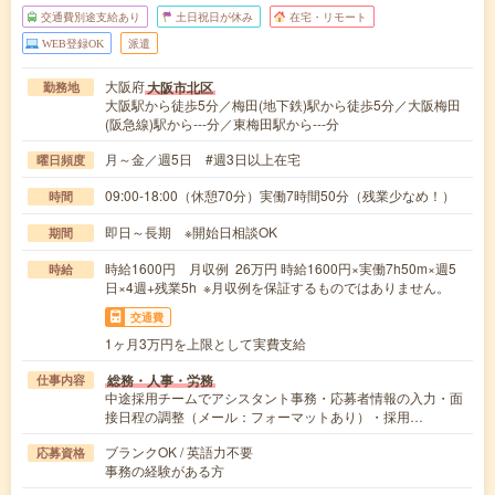
交通費別途支給あり
土日祝日が休み
在宅・リモート
WEB登録OK
派遣
大阪府
大阪市北区
勤務地
大阪駅から徒歩5分／梅田(地下鉄)駅から徒歩5分／大阪梅田
(阪急線)駅から---分／東梅田駅から---分
月～金／週5日 #週3日以上在宅
曜日頻度
09:00-18:00（休憩70分）実働7時間50分（残業少なめ！）
時間
即日～長期 ※開始日相談OK
期間
時給1600円 月収例 26万円 時給1600円×実働7h50m×週5
時給
日×4週+残業5h ※月収例を保証するものではありません。
交通費
1ヶ月3万円を上限として実費支給
総務・人事・労務
仕事内容
中途採用チームでアシスタント事務・応募者情報の入力・面
接日程の調整（メール：フォーマットあり）・採用…
ブランクOK / 英語力不要
応募資格
事務の経験がある方