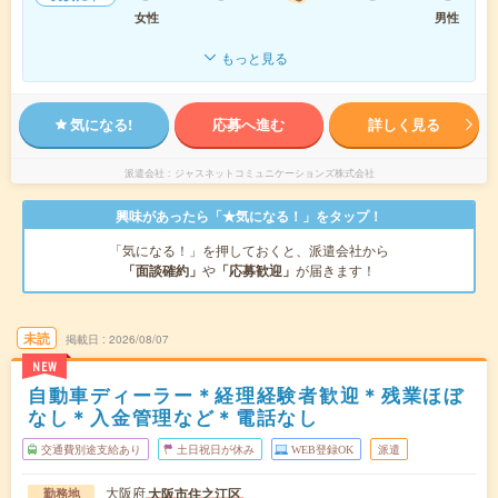
女性
男性
もっと見る
気になる!
応募へ進む
詳しく見る
派遣会社
ジャスネットコミュニケーションズ株式会社
興味があったら「★気になる！」をタップ！
「気になる！」を押しておくと、派遣会社から
「面談確約」
や
「応募歓迎」
が届きます！
未読
掲載日
2026/08/07
NEW
自動車ディーラー＊経理経験者歓迎＊残業ほぼ
なし＊入金管理など＊電話なし
交通費別途支給あり
土日祝日が休み
WEB登録OK
派遣
大阪府
大阪市住之江区
勤務地