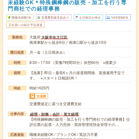
未経験OK＊特殊鋼棒鋼の販売・加工を行う専
門商社での経理事務
職種未経験OK
交通費別途支給あり
土日祝日が休み
WEB登録OK
正社員への紹介予定派遣
大阪府
大阪市住之江区
勤務地
南港東駅から徒歩6分／南港口駅から徒歩10分
月～金（土日祝休み）
曜日頻度
8:30～17:00 （実働7時間30分）休憩60分 ※残業少
時間
【急募】即日～最長6ヶ月の派遣期間後、直接雇用予定で
期間
す。 ※スタート日相談OK！
時給1620円
時給
交通費
交通費規定に基づき交通費支給
経理・財務・会計・英文経理
仕事内容
【特殊鋼棒鋼の販売・加工を行う専門商社での経理事務】仕
訳伝票の起票・入力売掛・買掛管理現預金管理その…
職種未経験OK / ブランクOK / 英語力不要
応募資格