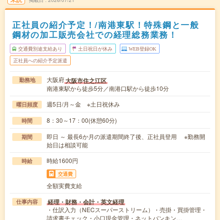
掲載日
2026/07/21
正社員の紹介予定！/南港東駅！特殊鋼と一般
鋼材の加工販売会社での経理総務業務！
交通費別途支給あり
土日祝日が休み
WEB登録OK
正社員への紹介予定派遣
大阪府
大阪市住之江区
勤務地
南港東駅から徒歩5分／南港口駅から徒歩10分
週5日/月～金 ※土日祝休み
曜日頻度
8：30～17：00(休憩60分)
時間
即日 ～ 最長6か月の派遣期間終了後、正社員登用 ※勤務開
期間
始日は相談可能
時給1600円
時給
交通費
全額実費支給
経理・財務・会計・英文経理
仕事内容
・仕訳入力（NECスーパーストリーム）・売掛・買掛管理・
請求書チェック・小口現金管理・ネットバンキン…