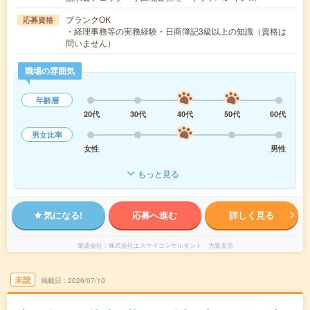
ブランクOK
応募資格
・経理事務等の実務経験・日商簿記3級以上の知識（資格は
問いません）
職場の雰囲気
年齢層
20代
30代
40代
50代
60代
男女比率
女性
男性
もっと見る
気になる!
応募へ進む
詳しく見る
派遣会社
株式会社エスケイコンサルタント 大阪支店
未読
掲載日
2026/07/10