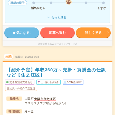
職場の様子
活気がある
しずか
もっと見る
気になる!
応募へ進む
詳しく見る
派遣会社
株式会社スタッフサービス
未読
掲載日
2026/08/03
【紹介予定】年収360万～売掛・買掛金の仕訳
など【住之江区】
交通費別途支給あり
土日祝日が休み
WEB登録OK
正社員への紹介予定派遣
大阪府
大阪市住之江区
勤務地
コスモスクエア駅から徒歩7分
月～金
曜日頻度