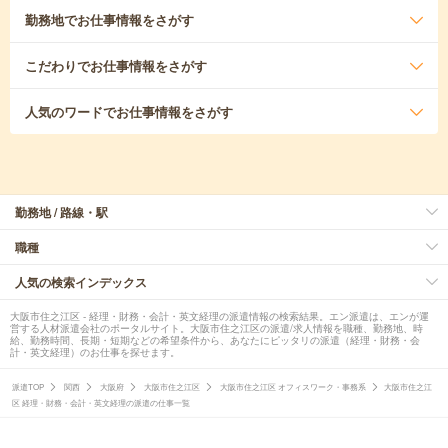
勤務地
でお仕事情報をさがす
こだわり
でお仕事情報をさがす
人気のワード
でお仕事情報をさがす
勤務地 / 路線・駅
職種
人気の検索インデックス
大阪市住之江区 - 経理・財務・会計・英文経理の派遣情報の検索結果。エン派遣は、エンが運
営する人材派遣会社のポータルサイト。大阪市住之江区の派遣/求人情報を職種、勤務地、時
給、勤務時間、長期・短期などの希望条件から、あなたにピッタリの派遣（経理・財務・会
計・英文経理）のお仕事を探せます。
派遣TOP
関西
大阪府
大阪市住之江区
大阪市住之江区 オフィスワーク・事務系
大阪市住之江
区 経理・財務・会計・英文経理の派遣の仕事一覧