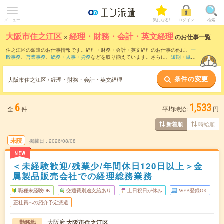
メニュー
気になる!
ログイン
検索
大阪市住之江区
×
経理・財務・会計・英文経理
のお仕事一覧
住之江区の派遣のお仕事情報です。経理・財務・会計・英文経理のお仕事の他に、
一
般事務
、
営業事務
、
総務・人事・労務
などを取り揃えています。さらに、
短期
・
単発
などの期間や、
職種未経験OK
などのこだわり条件で絞り込んでいただけます。職種辞
典：
経理・財務・会計・英文経理のお仕事とは？とは？
条件の変更
大阪市住之江区 / 経理・財務・会計・英文経理
6
1,533
全
件
平均時給:
円
時給順
新着順
未読
掲載日
2026/08/08
NEW
＜未経験歓迎/残業少/年間休日120日以上＞金
属製品販売会社での経理総務業務
職種未経験OK
交通費別途支給あり
土日祝日が休み
WEB登録OK
正社員への紹介予定派遣
大阪府
大阪市住之江区
勤務地