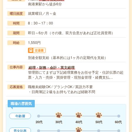
南港東駅から徒歩6分
就業曜日／月～金
曜日頻度
8：30～17：00
時間
即日～6か月（その後、双方合意があれば正社員登用）
期間
1,550円
時給
交通費
別途全額支給（基本的には1ヶ月の定期代を支給）
経理・財務・会計・英文経理
仕事内容
管理部にてまずは下記経理業務をお任せ予定・仕訳伝票の起
票・入力・売掛・買掛管理・現預金管理・経費支払…
職種未経験OK / ブランクOK / 英語力不要
応募資格
・日商簿記２級をお持ちであれば経験不問
職場の雰囲気
年齢層
20代
30代
40代
50代
60代
男女比率