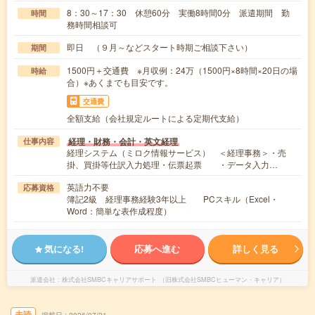
8：30～17：30 休憩60分 実働8時間0分 派遣期間 勤
時間
務時間相談可
即日 （９月～などスタート時期ご相談下さい）
期間
1500円＋交通費 ※月収例：24万（1500円×8時間×20日の場
時給
合）※あくまでも目安です。
交通費
全額支給（会社規定ルートによる定期代支給）
経理・財務・会計・英文経理
仕事内容
経理システム（ミロク情報サービス） ＜経理事務＞・売
掛、買掛等仕訳入力処理・伝票起票 ・データ入力…
英語力不要
応募資格
簿記2級 経理事務経験3年以上 PCスキル（Excel・
Word：簡単な表作成程度）
気になる!
応募へ進む
詳しく見る
派遣会社
株式会社SMBCキャリアサポート （旧株式会社SMBCヒューマン・キャリア）
未読