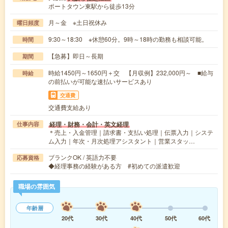
ポートタウン東駅から徒歩13分
月～金 ※土日祝休み
曜日頻度
9:30～18:30 ※休憩60分。9時～18時の勤務も相談可能。
時間
【急募】即日～長期
期間
時給1450円～1650円＋交 【月収例】232,000円～ ■給与
時給
の前払いが可能な速払いサービスあり
交通費
交通費支給あり
経理・財務・会計・英文経理
仕事内容
＊売上・入金管理｜請求書・支払い処理｜伝票入力｜システ
ム入力｜年次・月次処理アシスタント｜営業スタッ…
ブランクOK / 英語力不要
応募資格
◆経理事務の経験がある方 #初めての派遣歓迎
職場の雰囲気
年齢層
20代
30代
40代
50代
60代