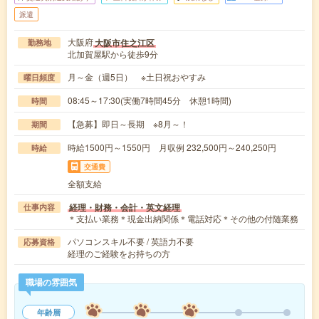
派遣
大阪府
大阪市住之江区
勤務地
北加賀屋駅から徒歩9分
月～金（週5日） ※土日祝おやすみ
曜日頻度
08:45～17:30(実働7時間45分 休憩1時間)
時間
【急募】即日～長期 ※8月～！
期間
時給1500円～1550円 月収例 232,500円～240,250円
時給
交通費
全額支給
経理・財務・会計・英文経理
仕事内容
＊支払い業務＊現金出納関係＊電話対応＊その他の付随業務
パソコンスキル不要 / 英語力不要
応募資格
経理のご経験をお持ちの方
職場の雰囲気
年齢層