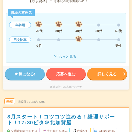
【必須資格】日商簿記3級未経験OK！
職場の雰囲気
年齢層
20代
30代
40代
50代
60代
男女比率
女性
男性
もっと見る
気になる!
応募へ進む
詳しく見る
派遣会社
株式会社パソナ
未読
掲載日
2026/07/05
8月スタート！コツコツ進める！経理サポー
ト！17:30ピタ＠北加賀屋
交通費別途支給あり
土日祝日が休み
残業なし
WEB登録OK