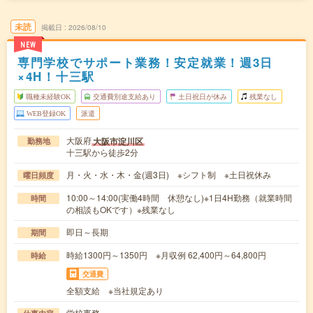
未読
掲載日
2026/08/10
NEW
専門学校でサポート業務！安定就業！週3日
×4H！十三駅
職種未経験OK
交通費別途支給あり
土日祝日が休み
残業なし
WEB登録OK
派遣
大阪府
大阪市淀川区
勤務地
十三駅から徒歩2分
月・火・水・木・金(週3日) ※シフト制 ※土日祝休み
曜日頻度
10:00～14:00(実働4時間 休憩なし)※1日4H勤務（就業時間
時間
の相談もOKです）※残業なし
即日～長期
期間
時給1300円～1350円 ※月収例 62,400円～64,800円
時給
交通費
全額支給 ※当社規定あり
学校事務