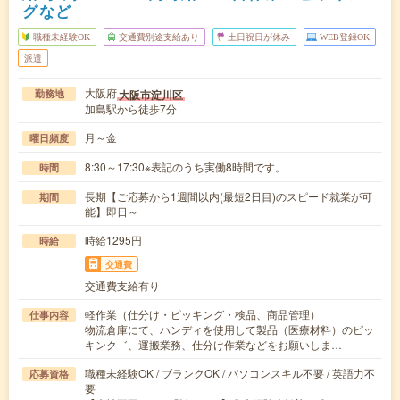
グなど
職種未経験OK
交通費別途支給あり
土日祝日が休み
WEB登録OK
派遣
大阪府
大阪市淀川区
勤務地
加島駅から徒歩7分
月～金
曜日頻度
8:30～17:30※表記のうち実働8時間です。
時間
長期【ご応募から1週間以内(最短2日目)のスピード就業が可
期間
能】即日～
時給1295円
時給
交通費
交通費支給有り
軽作業（仕分け・ピッキング・検品、商品管理）
仕事内容
物流倉庫にて、ハンディを使用して製品（医療材料）のピッ
キンク゛、運搬業務、仕分け作業などをお願いしま…
職種未経験OK / ブランクOK / パソコンスキル不要 / 英語力不
応募資格
要