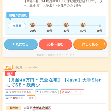
【来社不要、WEB登録OK！】〇未経験大歓迎！〇フリータ
ー、主婦(夫) 大歓迎！ ※お仕事の掛け持ち…
職場の雰囲気
年齢層
20代
30代
40代
50代
60代
気になる!
応募へ進む
詳しく見る
派遣会社
株式会社テクノ・サービス
未読
掲載日
2026/08/10
NEW
【月給40万円＊完全在宅】【Java】大手Sier
にてSE＊残業少
交通費別途支給あり
土日祝日が休み
在宅・リモート
WEB登録OK
派遣
大阪府
大阪市淀川区
勤務地