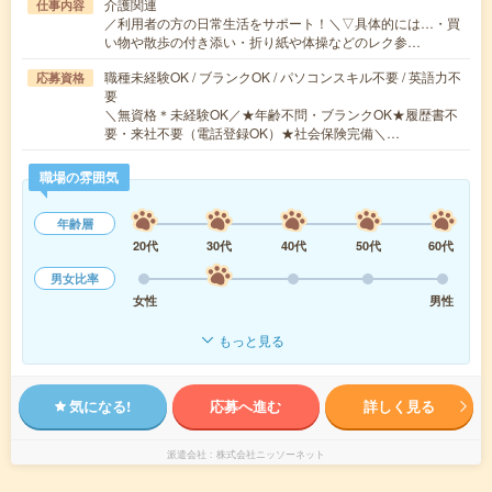
介護関連
仕事内容
／利用者の方の日常生活をサポート！＼▽具体的には…・買
い物や散歩の付き添い・折り紙や体操などのレク参…
職種未経験OK / ブランクOK / パソコンスキル不要 / 英語力不
応募資格
要
＼無資格＊未経験OK／★年齢不問・ブランクOK★履歴書不
要・来社不要（電話登録OK）★社会保険完備＼…
職場の雰囲気
年齢層
20代
30代
40代
50代
60代
男女比率
女性
男性
もっと見る
気になる!
応募へ進む
詳しく見る
派遣会社
株式会社ニッソーネット