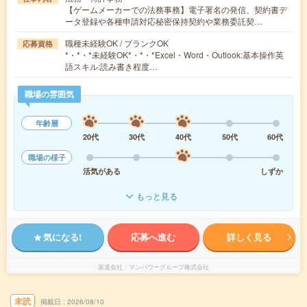
【ゲームメーカーでの法務事務】電子署名の発信、契約書デ
ータ登録や各種申請対応秘密保持契約や業務委託契…
職種未経験OK / ブランクOK
応募資格
*・*・*未経験OK*・*・*Excel・Word・Outlook:基本操作英
語スキル:読み書き程度…
職場の雰囲気
年齢層
20代
30代
40代
50代
60代
職場の様子
活気がある
しずか
もっと見る
気になる!
応募へ進む
詳しく見る
派遣会社
マンパワーグループ株式会社
未読
掲載日
2026/08/10