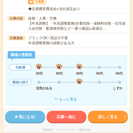
交通費
◆交通費実費支給※当社規定あり
総務・人事・労務
仕事内容
【年末調整】・年末調整業務(扶養控除・保険料控除・住宅借
入金控除・配偶者控除など一通り確認)※派遣社…
ブランクOK / 英語力不要
応募資格
年末調整業務の経験がある方
職場の雰囲気
年齢層
20代
30代
40代
50代
60代
職場の様子
活気がある
しずか
もっと見る
気になる!
応募へ進む
詳しく見る
派遣会社
マンパワーグループ株式会社