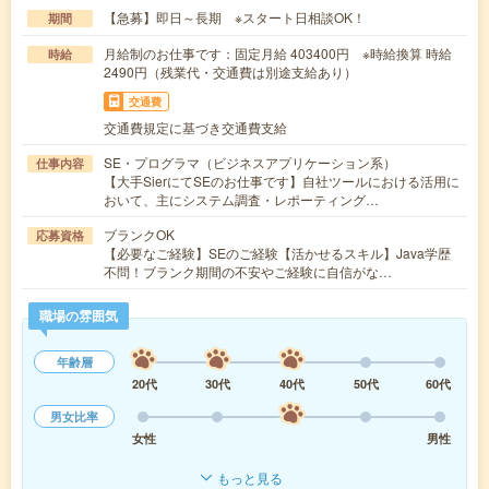
【急募】即日～長期 ※スタート日相談OK！
期間
月給制のお仕事です：固定月給 403400円 ※時給換算 時給
時給
2490円（残業代・交通費は別途支給あり）
交通費
交通費規定に基づき交通費支給
SE・プログラマ（ビジネスアプリケーション系）
仕事内容
【大手SierにてSEのお仕事です】自社ツールにおける活用に
おいて、主にシステム調査・レポーティング…
ブランクOK
応募資格
【必要なご経験】SEのご経験【活かせるスキル】Java学歴
不問！ブランク期間の不安やご経験に自信がな…
職場の雰囲気
年齢層
20代
30代
40代
50代
60代
男女比率
女性
男性
もっと見る