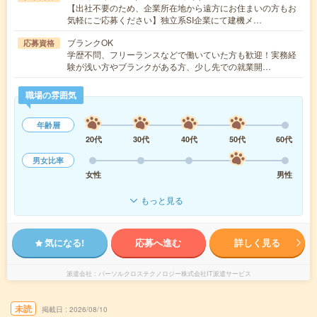
【出社不要のため、企業所在地から遠方にお住まいの方もお
気軽にご応募ください】独立系SI企業にて建機メ…
ブランクOK
応募資格
学歴不問、フリーランスなどで働いていた方も歓迎！実務経
験が浅い方やブランクがある方、少し先での就業開…
職場の雰囲気
年齢層
20代
30代
40代
50代
60代
男女比率
女性
男性
もっと見る
気になる!
応募へ進む
詳しく見る
派遣会社
パーソルクロステクノロジー株式会社IT派遣サービス
未読
掲載日
2026/08/10