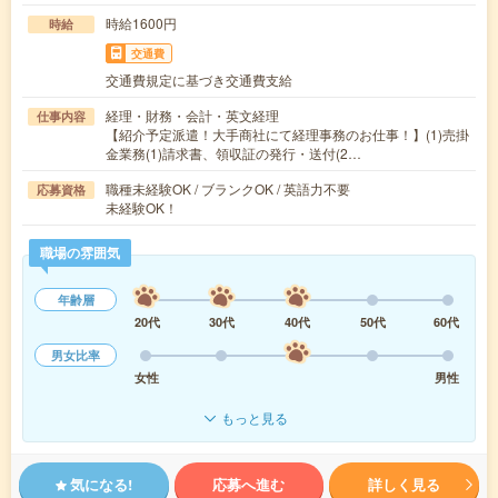
時給1600円
時給
交通費
交通費規定に基づき交通費支給
経理・財務・会計・英文経理
仕事内容
【紹介予定派遣！大手商社にて経理事務のお仕事！】(1)売掛
金業務(1)請求書、領収証の発行・送付(2…
職種未経験OK / ブランクOK / 英語力不要
応募資格
未経験OK！
職場の雰囲気
年齢層
20代
30代
40代
50代
60代
男女比率
女性
男性
もっと見る
気になる!
応募へ進む
詳しく見る