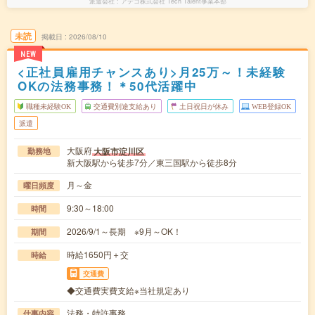
派遣会社
アデコ株式会社 Tech Talent事業本部
未読
掲載日
2026/08/10
NEW
<正社員雇用チャンスあり>月25万～！未経験
OKの法務事務！＊50代活躍中
職種未経験OK
交通費別途支給あり
土日祝日が休み
WEB登録OK
派遣
大阪府
大阪市淀川区
勤務地
新大阪駅から徒歩7分／東三国駅から徒歩8分
月～金
曜日頻度
9:30～18:00
時間
2026/9/1～長期 ※9月～OK！
期間
時給1650円＋交
時給
交通費
◆交通費実費支給※当社規定あり
法務・特許事務
仕事内容