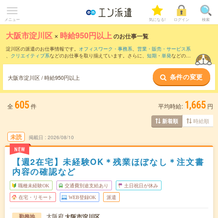
メニュー
気になる!
ログイン
検索
大阪市淀川区
×
時給950円以上
のお仕事一覧
淀川区の派遣のお仕事情報です。
オフィスワーク・事務系
、
営業・販売・サービス系
、
クリエイティブ系
などのお仕事を取り揃えています。さらに、
短期
・
単発
などの期
間や、
職種未経験OK
などのこだわり条件で絞り込んでいただけます。
条件の変更
時給
1200円以上
・
1800円以上
の求人はこちら
大阪市淀川区 / 時給950円以上
当サイトでは法令を遵守し、最低賃金以上の求人のみを掲載しています。
605
1,665
全
件
平均時給:
円
時給順
新着順
未読
掲載日
2026/08/10
NEW
【週2在宅】未経験OK＊残業ほぼなし＊注文書
内容の確認など
職種未経験OK
交通費別途支給あり
土日祝日が休み
在宅・リモート
WEB登録OK
派遣
大阪府
大阪市淀川区
勤務地