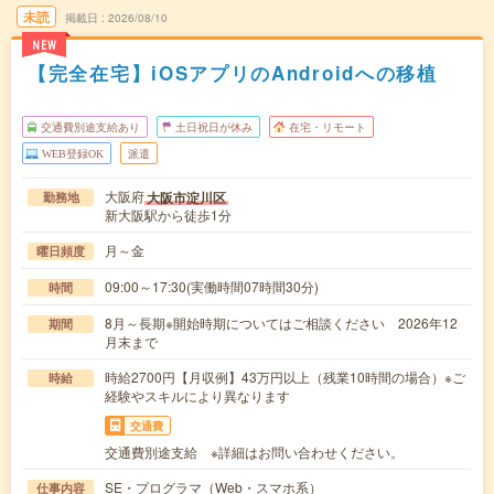
未読
掲載日
2026/08/10
NEW
【完全在宅】iOSアプリのAndroidへの移植
交通費別途支給あり
土日祝日が休み
在宅・リモート
WEB登録OK
派遣
大阪府
大阪市淀川区
勤務地
新大阪駅から徒歩1分
月～金
曜日頻度
09:00～17:30(実働時間07時間30分)
時間
8月～長期※開始時期についてはご相談ください 2026年12
期間
月末まで
時給2700円【月収例】43万円以上（残業10時間の場合）※ご
時給
経験やスキルにより異なります
交通費
交通費別途支給 ※詳細はお問い合わせください。
SE・プログラマ（Web・スマホ系）
仕事内容