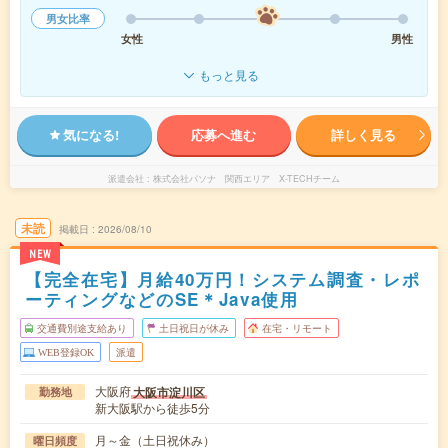
男女比率
女性
男性
もっと見る
気になる!
応募へ進む
詳しく見る
派遣会社
株式会社パソナ 関西エリア X-TECHチーム
未読
掲載日
2026/08/10
NEW
【完全在宅】月給40万円！システム調査・レポ
ーティングなどのSE＊Java使用
交通費別途支給あり
土日祝日が休み
在宅・リモート
WEB登録OK
派遣
大阪府
大阪市淀川区
勤務地
新大阪駅から徒歩5分
月～金（土日祝休み）
曜日頻度