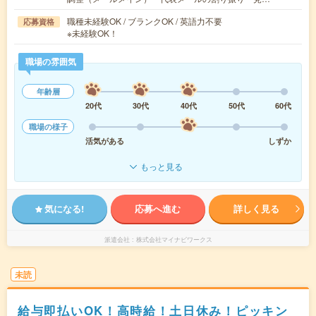
職種未経験OK / ブランクOK / 英語力不要
応募資格
※未経験OK！
職場の雰囲気
年齢層
20代
30代
40代
50代
60代
職場の様子
活気がある
しずか
もっと見る
気になる!
応募へ進む
詳しく見る
派遣会社
株式会社マイナビワークス
未読
給与即払いOK！高時給！土日休み！ピッキン