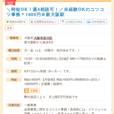
NEW
＼時短OK！週4相談可！／未経験OKのコツコ
ツ事務＊1600円＠新大阪駅
職種未経験OK
交通費別途支給あり
土日祝日が休み
WEB登録OK
派遣
大阪府
大阪市淀川区
勤務地
新大阪駅から徒歩4分
月～金（※土・日曜日・祝日休みです。）
曜日頻度
10:00～16:30(休憩45分)【詳細】9時ー17時25分での勤務も
時間
歓迎！
9月1日から長期（6ヶ月～）です。
期間
時給1600円 【月収例】時給1600円×5時間45分×20日＝
時給
184000円＋交通費＋残業代
交通費
弊社規定により、月上限3万円支給です。
一般事務
仕事内容
品質審査に関するコツコツ事務！具体的には・スケジュール
調整（メールメイン）・代表メールの割り振り・見…