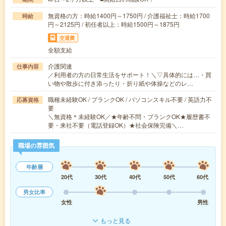
無資格の方：時給1400円～1750円 / 介護福祉士：時給1700
時給
円～2125円 / 初任者以上：時給1500円～1875円
交通費
全額支給
介護関連
仕事内容
／利用者の方の日常生活をサポート！＼▽具体的には…・買
い物や散歩に付き添ったり・折り紙や体操などのレ…
職種未経験OK / ブランクOK / パソコンスキル不要 / 英語力不
応募資格
要
＼無資格＊未経験OK／★年齢不問・ブランクOK★履歴書不
要・来社不要（電話登録OK）★社会保険完備＼…
職場の雰囲気
年齢層
20代
30代
40代
50代
60代
男女比率
女性
男性
もっと見る