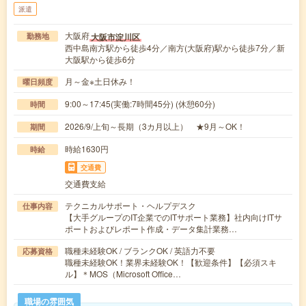
派遣
大阪府
大阪市淀川区
勤務地
西中島南方駅から徒歩4分／南方(大阪府)駅から徒歩7分／新
大阪駅から徒歩6分
月～金※土日休み！
曜日頻度
9:00～17:45(実働:7時間45分) (休憩60分)
時間
2026/9/上旬～長期（3カ月以上） ★9月～OK！
期間
時給1630円
時給
交通費
交通費支給
テクニカルサポート・ヘルプデスク
仕事内容
【大手グループのIT企業でのITサポート業務】社内向けITサ
ポートおよびレポート作成・データ集計業務…
職種未経験OK / ブランクOK / 英語力不要
応募資格
職種未経験OK！業界未経験OK！【歓迎条件】【必須スキ
ル】＊MOS（Microsoft Office…
職場の雰囲気