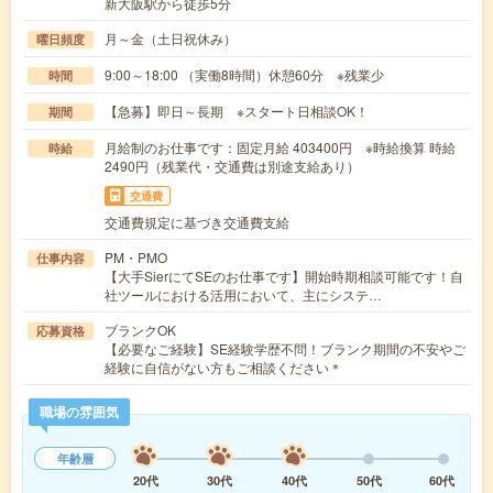
新大阪駅から徒歩5分
月～金（土日祝休み）
曜日頻度
9:00～18:00 （実働8時間）休憩60分 ※残業少
時間
【急募】即日～長期 ※スタート日相談OK！
期間
月給制のお仕事です：固定月給 403400円 ※時給換算 時給
時給
2490円（残業代・交通費は別途支給あり）
交通費
交通費規定に基づき交通費支給
PM・PMO
仕事内容
【大手SierにてSEのお仕事です】開始時期相談可能です！自
社ツールにおける活用において、主にシステ…
ブランクOK
応募資格
【必要なご経験】SE経験学歴不問！ブランク期間の不安やご
経験に自信がない方もご相談ください＊
職場の雰囲気
年齢層
20代
30代
40代
50代
60代