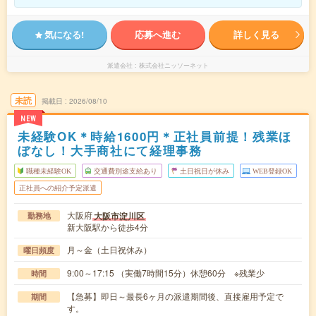
気になる!
応募へ進む
詳しく見る
派遣会社
株式会社ニッソーネット
未読
掲載日
2026/08/10
NEW
未経験OK＊時給1600円＊正社員前提！残業ほ
ぼなし！大手商社にて経理事務
職種未経験OK
交通費別途支給あり
土日祝日が休み
WEB登録OK
正社員への紹介予定派遣
大阪府
大阪市淀川区
勤務地
新大阪駅から徒歩4分
月～金（土日祝休み）
曜日頻度
9:00～17:15 （実働7時間15分）休憩60分 ※残業少
時間
【急募】即日～最長6ヶ月の派遣期間後、直接雇用予定で
期間
す。