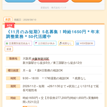
派遣会社
株式会社パソナ
未読
掲載日
2026/08/10
NEW
《11月のみ短期》5名募集！時給1650円＊年末
調整業務＊50代活躍中
交通費別途支給あり
土日祝日が休み
残業なし
WEB登録OK
派遣
大阪府
大阪市淀川区
勤務地
新大阪駅から徒歩5分／東三国駅から徒歩12分
月～金 ＊週4日勤務の相談OK
曜日頻度
9:00～18:00 ＊17時退勤の相談OK ＊残業なし
時間
2026/11/2～短期 ※26/11/30まで ※状況により12/15まで延
期間
長可能性有
時給1650円＋交【月収例:277,200円(時給1,650円×実働8時
時給
間×月21日)】