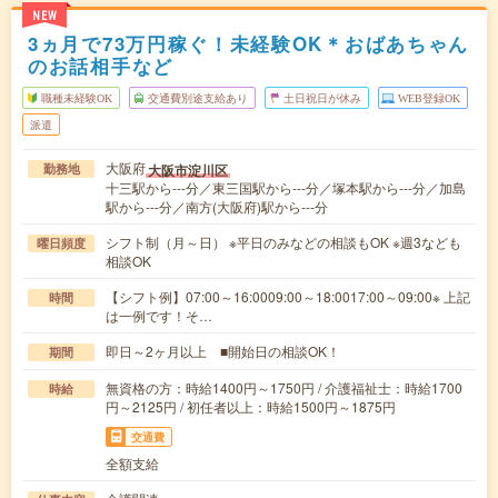
NEW
3ヵ月で73万円稼ぐ！未経験OK＊おばあちゃん
のお話相手など
職種未経験OK
交通費別途支給あり
土日祝日が休み
WEB登録OK
派遣
大阪府
大阪市淀川区
勤務地
十三駅から---分／東三国駅から---分／塚本駅から---分／加島
駅から---分／南方(大阪府)駅から---分
シフト制（月～日） ※平日のみなどの相談もOK ※週3なども
曜日頻度
相談OK
【シフト例】07:00～16:0009:00～18:0017:00～09:00※ 上記
時間
は一例です！そ…
即日～2ヶ月以上 ■開始日の相談OK！
期間
無資格の方：時給1400円～1750円 / 介護福祉士：時給1700
時給
円～2125円 / 初任者以上：時給1500円～1875円
交通費
全額支給