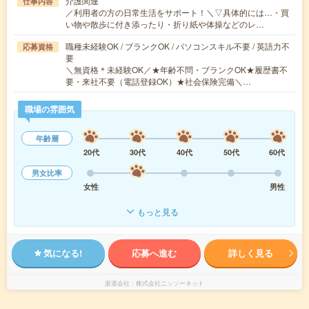
介護関連
仕事内容
／利用者の方の日常生活をサポート！＼▽具体的には…・買
い物や散歩に付き添ったり・折り紙や体操などのレ…
職種未経験OK / ブランクOK / パソコンスキル不要 / 英語力不
応募資格
要
＼無資格＊未経験OK／★年齢不問・ブランクOK★履歴書不
要・来社不要（電話登録OK）★社会保険完備＼…
職場の雰囲気
年齢層
20代
30代
40代
50代
60代
男女比率
女性
男性
もっと見る
気になる!
応募へ進む
詳しく見る
派遣会社
株式会社ニッソーネット