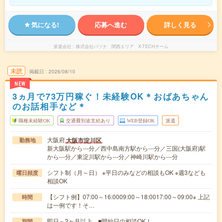
気になる!
応募へ進む
詳しく見る
派遣会社
株式会社パソナ 関西エリア X-TECHチーム
未読
掲載日
2026/08/10
NEW
3ヵ月で73万円稼ぐ！未経験OK＊おばあちゃん
のお話相手など＊
職種未経験OK
交通費別途支給あり
WEB登録OK
派遣
大阪府
大阪市淀川区
勤務地
新大阪駅から---分／西中島南方駅から---分／三国(大阪府)駅
から---分／東淀川駅から---分／神崎川駅から---分
シフト制（月～日） ※平日のみなどの相談もOK ※週3なども
曜日頻度
相談OK
【シフト例】07:00～16:0009:00～18:0017:00～09:00※ 上記
時間
は一例です！そ…
即日～2ヶ月以上 ■開始日の相談OK！
期間