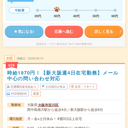
年齢層
20代
30代
40代
50代
60代
気になる!
応募へ進む
詳しく見る
派遣会社
アデコ株式会社 Tech Talent事業本部
未読
掲載日
2026/08/10
NEW
時給1970円！【新大阪週4日在宅勤務】メール
中心の問い合わせ対応
交通費別途支給あり
土日祝日が休み
在宅・リモート
WEB登録OK
派遣
大阪府
大阪市淀川区
勤務地
西中島南方駅から徒歩4分／新大阪駅から徒歩6分
月～金※土日休み！ #週3日以上在宅
曜日頻度
9:00～17:45(実働:7時間45分) (休憩60分)