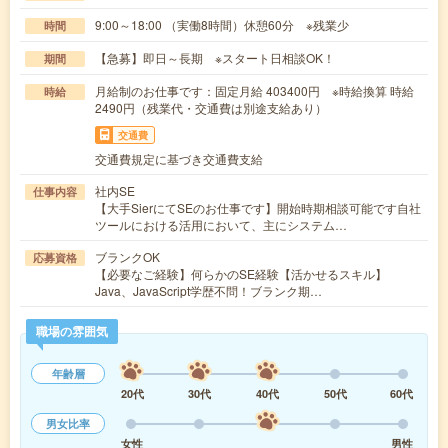
9:00～18:00 （実働8時間）休憩60分 ※残業少
時間
【急募】即日～長期 ※スタート日相談OK！
期間
月給制のお仕事です：固定月給 403400円 ※時給換算 時給
時給
2490円（残業代・交通費は別途支給あり）
交通費
交通費規定に基づき交通費支給
社内SE
仕事内容
【大手SierにてSEのお仕事です】開始時期相談可能です自社
ツールにおける活用において、主にシステム…
ブランクOK
応募資格
【必要なご経験】何らかのSE経験【活かせるスキル】
Java、JavaScript学歴不問！ブランク期…
職場の雰囲気
年齢層
20代
30代
40代
50代
60代
男女比率
女性
男性