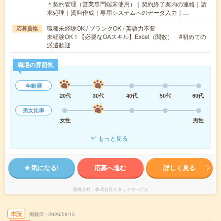
＊契約管理（営業専門端末使用）｜契約終了案内の連絡｜請
求処理｜資料作成｜専用システムへのデータ入力｜…
職種未経験OK / ブランクOK / 英語力不要
応募資格
未経験OK！【必要なOAスキル】Excel（関数） #初めての
派遣歓迎
職場の雰囲気
年齢層
20代
30代
40代
50代
60代
男女比率
女性
男性
もっと見る
気になる!
応募へ進む
詳しく見る
派遣会社
株式会社スタッフサービス
未読
掲載日
2026/08/10