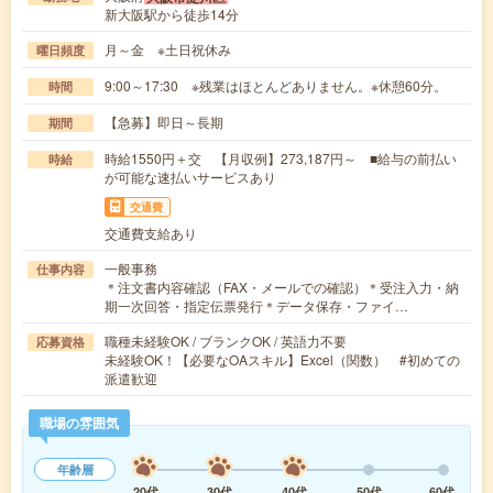
新大阪駅から徒歩14分
月～金 ※土日祝休み
曜日頻度
9:00～17:30 ※残業はほとんどありません。※休憩60分。
時間
【急募】即日～長期
期間
時給1550円＋交 【月収例】273,187円～ ■給与の前払い
時給
が可能な速払いサービスあり
交通費
交通費支給あり
一般事務
仕事内容
＊注文書内容確認（FAX・メールでの確認）＊受注入力・納
期一次回答・指定伝票発行＊データ保存・ファイ…
職種未経験OK / ブランクOK / 英語力不要
応募資格
未経験OK！【必要なOAスキル】Excel（関数） #初めての
派遣歓迎
職場の雰囲気
年齢層
20代
30代
40代
50代
60代