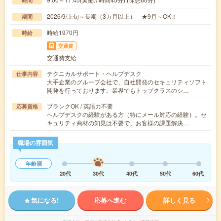
時間
2026/9/上旬～長期（3カ月以上） ★9月～OK！
期間
時給1970円
時給
交通費
交通費支給
テクニカルサポート・ヘルプデスク
仕事内容
大手企業のグループ会社で、自社開発のセキュリティソフト
開発を行っております。業界でもトップクラスのシ…
ブランクOK / 英語力不要
応募資格
ヘルプデスクの経験がある方（特にメール対応の経験）。セ
キュリティ商材の知見は不要で、お客様の課題解決…
職場の雰囲気
年齢層
20代
30代
40代
50代
60代
気になる!
応募へ進む
詳しく見る