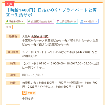
NEW
【時給1400円】日払いOK＊プライベートと両
立⇒生活サポ
職種未経験OK
交通費別途支給あり
土日祝日が休み
WEB登録OK
派遣
大阪府
大阪市淀川区
勤務地
十三駅から---分／東三国駅から---分／塚本駅から---分／加島
駅から---分／南方(大阪府)駅から---分
シフト制（月～日） ※平日のみなどの相談もOK ※週3日など
曜日頻度
の相談もOK
【シフト例】07:00～16:0009:00～18:0017:00～09:00※ 上記
時間
は一例です！そ…
即日～2ヶ月以上
期間
無資格の方：時給1400円～1750円 / 介護福祉士：時給1700
時給
円～2125円 / 初任者以上：時給1500円～1875円
交通費
全額支給