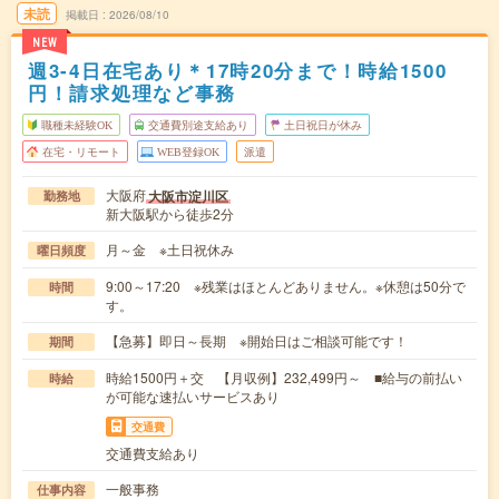
未読
掲載日
2026/08/10
NEW
週3-4日在宅あり＊17時20分まで！時給1500
円！請求処理など事務
職種未経験OK
交通費別途支給あり
土日祝日が休み
在宅・リモート
WEB登録OK
派遣
大阪府
大阪市淀川区
勤務地
新大阪駅から徒歩2分
月～金 ※土日祝休み
曜日頻度
9:00～17:20 ※残業はほとんどありません。※休憩は50分で
時間
す。
【急募】即日～長期 ※開始日はご相談可能です！
期間
時給1500円＋交 【月収例】232,499円～ ■給与の前払い
時給
が可能な速払いサービスあり
交通費
交通費支給あり
一般事務
仕事内容