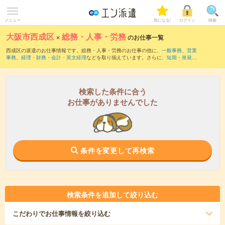
メニュー
気になる!
ログイン
検索
大阪市西成区
×
総務・人事・労務
のお仕事一覧
西成区の派遣のお仕事情報です。総務・人事・労務のお仕事の他に、
一般事務
、
営業
事務
、
経理・財務・会計・英文経理
などを取り揃えています。さらに、
短期
・
単発
な
どの期間や、
職種未経験OK
などのこだわり条件で絞り込んでいただけます。職種辞
典：
人事のお仕事とは？とは？
総務のお仕事とは？とは？
検索した条件に合う
お仕事がありませんでした
条件を変更して再検索
検索条件を追加して絞り込む
こだわり
でお仕事情報を絞り込む