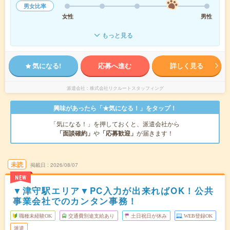
男女比率
女性
男性
もっと見る
気になる!
応募へ進む
詳しく見る
派遣会社
株式会社リクルートスタッフィング
興味があったら「★気になる！」をタップ！
「気になる！」を押しておくと、派遣会社から
「面談確約」
や
「応募歓迎」
が届きます！
未読
掲載日
2026/08/07
NEW
▼津守駅エリア▼PC入力が出来ればOK！公共
事業会社でのカンタン事務！
職種未経験OK
交通費別途支給あり
土日祝日が休み
WEB登録OK
派遣