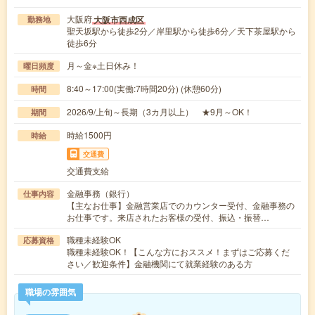
大阪府
大阪市西成区
勤務地
聖天坂駅から徒歩2分／岸里駅から徒歩6分／天下茶屋駅から
徒歩6分
月～金※土日休み！
曜日頻度
8:40～17:00(実働:7時間20分) (休憩60分)
時間
2026/9/上旬～長期（3カ月以上） ★9月～OK！
期間
時給1500円
時給
交通費
交通費支給
金融事務（銀行）
仕事内容
【主なお仕事】金融営業店でのカウンター受付、金融事務の
お仕事です。来店されたお客様の受付、振込・振替…
職種未経験OK
応募資格
職種未経験OK！【こんな方におススメ！まずはご応募くだ
さい／歓迎条件】金融機関にて就業経験のある方
職場の雰囲気