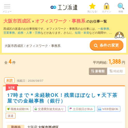
メニュー
気になる!
ログイン
検索
大阪市西成区
×
オフィスワーク・事務系
のお仕事一覧
西成区の派遣のお仕事情報です。オフィスワーク・事務系のお仕事には、
一般事務
、
営業事務
、
総務・人事・労務
などがあります。さらに、
短期
・
単発
などの期間や、
職
種未経験OK
などのこだわり条件で絞り込んでいただけます。
条件の変更
大阪市西成区 / オフィスワーク・事務系
4
1,388
全
件
平均時給:
円
時給順
新着順
未読
掲載日
2026/08/07
NEW
17時まで＊未経験OK！残業ほぼなし▼天下茶
屋での金融事務（銀行）
職種未経験OK
交通費別途支給あり
土日祝日が休み
WEB登録OK
派遣
大阪府
大阪市西成区
勤務地