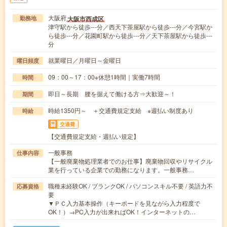
大阪府
大阪市西成区
勤務地
津守駅から徒歩---分／西天下茶屋駅から徒歩---分／今宮駅か
ら徒歩---分／花園町駅から徒歩---分／天下茶屋駅から徒歩---
分
就業曜日／月曜日～金曜日
曜日頻度
09：00～17：00※休憩1時間｜実働7時間
時間
即日～長期 腰を据えて働ける方⇒大歓迎～！
期間
時給1350円～ ＋交通費規定支給 ※週払い制度あり
時給
交通費
【交通費規定支給・週払い規定】
一般事務
仕事内容
【一般廃棄物処理業者でのお仕事】廃棄物回収やリサイクル
業を行っている企業での勤務になります。一般事務…
職種未経験OK / ブランクOK / パソコンスキル不要 / 英語力不
応募資格
要
▼ＰＣ入力基本操作（キーボードを見ながら入力程度で
OK！）→PC入力が出来ればOK！インターネットの…