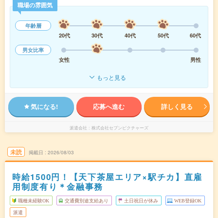
職場の雰囲気
年齢層
20代
30代
40代
50代
60代
男女比率
女性
男性
もっと見る
気になる!
応募へ進む
詳しく見る
派遣会社
株式会社セブンピクチャーズ
未読
掲載日
2026/08/03
時給1500円！【天下茶屋エリア×駅チカ】直雇
用制度有り＊金融事務
職種未経験OK
交通費別途支給あり
土日祝日が休み
WEB登録OK
派遣