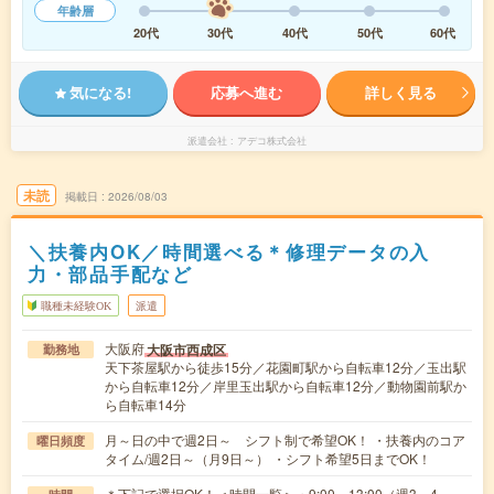
年齢層
20代
30代
40代
50代
60代
気になる!
応募へ進む
詳しく見る
派遣会社
アデコ株式会社
未読
掲載日
2026/08/03
＼扶養内OK／時間選べる＊修理データの入
力・部品手配など
職種未経験OK
派遣
大阪府
大阪市西成区
勤務地
天下茶屋駅から徒歩15分／花園町駅から自転車12分／玉出駅
から自転車12分／岸里玉出駅から自転車12分／動物園前駅か
ら自転車14分
月～日の中で週2日～ シフト制で希望OK！ ・扶養内のコア
曜日頻度
タイム/週2日～（月9日～） ・シフト希望5日までOK！
＊下記で選択OK！＜時間一覧＞・9:00～13:00（週3～4