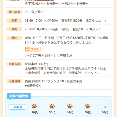
天下茶屋駅から徒歩5分／岸里駅から徒歩5分
月～金／週5日
曜日頻度
08:40-17:00（休憩60分）実働7時間20分（残業少なめ！）
時間
2026年10月01日～長期 ※開始日相談OK ※10月～！
期間
時給1520円 月収例 22万円 時給1520円×実働7h20m×週5
時給
日×4週 ※月収例を保証するものではありません。
交通費
1ヶ月3万円を上限として実費支給
金融事務（銀行）
仕事内容
金融機関の支店内にて受付＆後方事務のお仕事です・預金、
入出金処理・各種申請の対応・伝票集計・データチ…
職種未経験OK / ブランクOK / 英語力不要
応募資格
■未経験OK！
職場の雰囲気
年齢層
20代
30代
40代
50代
60代