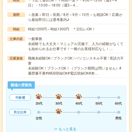
時間
日）・13:00～18:00（週3～4…
＜急募＞即日～長期／8月～9月～10月～も相談OK！応募か
期間
ら最短即日には選考案内♪
時給1200円～時給1300円 ＊日払いOK！
時給
一般事務
仕事内容
未経験でも大丈夫！マニュアル完備で、入力の経験がなくて
も始められるお仕事です！一般のお客様対応なし！…
職種未経験OK / ブランクOK / パソコンスキル不要 / 英語力不
応募資格
要
未経験OK！ブランクOK！（ブランク期間は問いません）#
履歴書不要#WEB登録OK#電話登録OK#来…
職場の雰囲気
年齢層
20代
30代
40代
50代
60代
男女比率
女性
男性
もっと見る