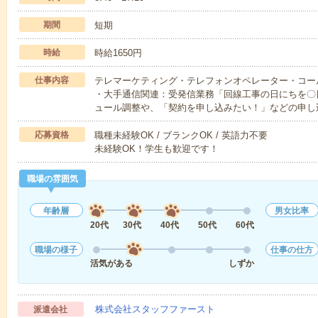
期間
短期
時給
時給1650円
仕事内容
テレマーケティング・テレフォンオペレーター・コー
・大手通信関連：受発信業務「回線工事の日にちを〇
ュール調整や、「契約を申し込みたい！」などの申し
応募資格
職種未経験OK / ブランクOK / 英語力不要
未経験OK！学生も歓迎です！
職場の雰囲気
年齢層
男女比率
20代
30代
40代
50代
60代
職場の様子
仕事の仕方
活気がある
しずか
株式会社スタッフファースト
派遣会社