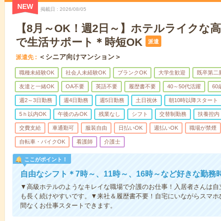
NEW
掲載日
2026/08/05
【8月～OK！週2日～】ホテルライクな
で生活サポート＊時短OK
派遣
＜シニア向けマンション＞
派遣先
職種未経験OK
社会人未経験OK
ブランクOK
大学生歓迎
既卒第二
友達と一緒OK
OA不要
英語不要
履歴書不要
40～50代活躍
6
週2～3日勤務
週4日勤務
週5日勤務
土日祝休
朝10時以降スタート
5ｈ以内OK
午後のみOK
残業なし
シフト
交替制勤務
扶養控内
交費支給
車通勤可
服装自由
日払いOK
週払いOK
職場が禁煙
自転車・バイクOK
看護師
介護士
ここがポイント！
自由なシフト＊7時～、11時～、16時～など好きな勤務
▼高級ホテルのようなキレイな職場で介護のお仕事！入居者さんは自
も長く続けやすいです。▼来社＆履歴書不要！自宅にいながらスマホ
間なくお仕事スタートできます。