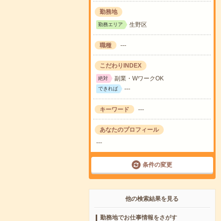
勤務地
生野区
勤務エリア
職種
---
こだわりINDEX
副業・WワークOK
絶対
---
できれば
キーワード
---
あなたのプロフィール
---
条件の変更
他の検索結果を見る
勤務地でお仕事情報をさがす