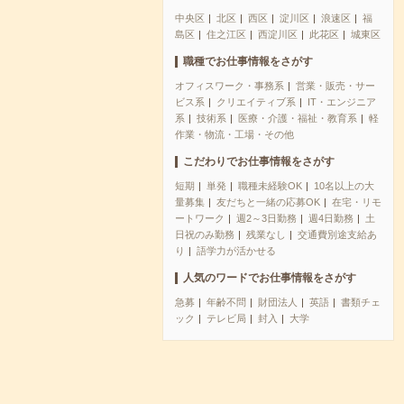
中央区
北区
西区
淀川区
浪速区
福
島区
住之江区
西淀川区
此花区
城東区
職種でお仕事情報をさがす
オフィスワーク・事務系
営業・販売・サー
ビス系
クリエイティブ系
IT・エンジニア
系
技術系
医療・介護・福祉・教育系
軽
作業・物流・工場・その他
こだわりでお仕事情報をさがす
短期
単発
職種未経験OK
10名以上の大
量募集
友だちと一緒の応募OK
在宅・リモ
ートワーク
週2～3日勤務
週4日勤務
土
日祝のみ勤務
残業なし
交通費別途支給あ
り
語学力が活かせる
人気のワードでお仕事情報をさがす
急募
年齢不問
財団法人
英語
書類チェ
ック
テレビ局
封入
大学