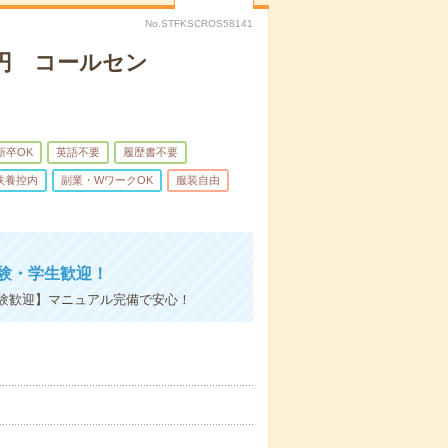
No.STFKSCROS58141
0円 コールセン
新卒OK
英語不要
履歴書不要
扶養控内
副業・WワークOK
服装自由
経験・学生歓迎！
験歓迎】マニュアル完備で安心！