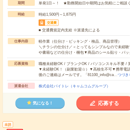
期間
単発1日～！ ★勤務開始日や期間はお気軽にご相談く
時給
時給1,500円～1,875円
交通費
■ 交通費規定内支給 ※派遣先による
仕事内容
軽作業（仕分け・ピッキング・検品、商品管理）
＼チラシの仕分け／＜とってもシンプルなので未経験
や書籍などの仕分け・梱包▼商品のシール貼り・パッ
応募資格
職種未経験OK / ブランクOK / パソコンスキル不要 /
▼未経験OK！（副業歓迎☆）▼高校生不可▼携帯電
後のご連絡はメールです。「81100_info@ca…
つづき
派遣会社
株式会社バイトレ（キャムコムグループ）
応募する
気になる！
未読