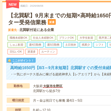
NEW
掲載日
2026/08/06
【北巽駅】9月末までの短期×高時給165
ター受発信業務
派遣
北巽駅付近にある企業
派遣先
職種未経験OK
社会人未経験OK
ブランクOK
大学生歓迎
既卒第二
しゅふ歓迎
週4日勤務
週5日勤務
土日祝休
残業少
シフト
日払いOK
派遣多
ルーティン
ここがポイント！
高時給1650円【8/3～9月末短期】北巽駅すぐの受付未
・一気にボーナス並みに稼げる超絶神求人【レアエリア】から【未経
勤務地
大阪府
大阪市生野区
北巽駅から徒歩7分
曜日頻度
月～金は祝日でも稼働 週4日～5日
時間
8:40～17:10