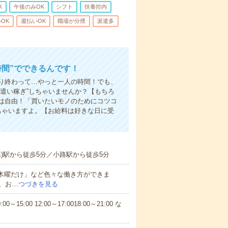
K
午後のみOK
シフト
扶養控内
OK
週払いOK
職場が分煙
派遣多
時間”でできるんです！
り終わって…やっと一人の時間！でも、
遣い稼ぎ”しちゃいませんか？【もちろ
方は自由！「買いたいモノのためにコツコ
ちゃいますよ。【お給料は好きな日に受
)駅から徒歩5分／小路駅から徒歩5分
と木曜だけ」など色々な働き方ができま
、お…
つづきを見る
5:00 12:00～17:0018:00～21:00 な