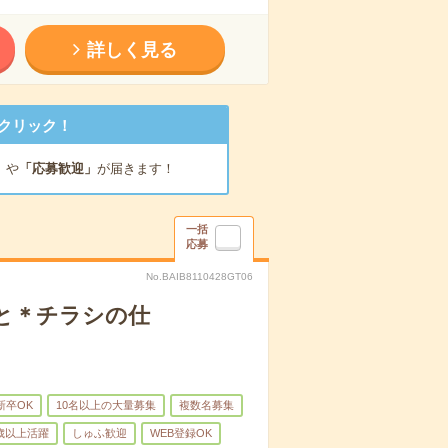
詳しく見る
クリック！
」
や
「応募歓迎」
が届きます！
一括
応募
No.BAIB8110428GT06
と＊チラシの仕
新卒OK
10名以上の大量募集
複数名募集
0歳以上活躍
しゅふ歓迎
WEB登録OK