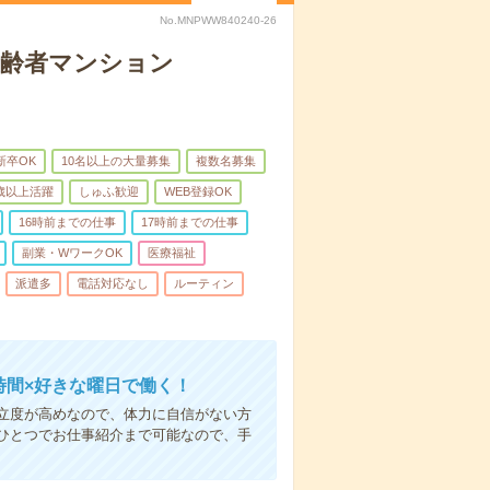
No.MNPWW840240-26
高齢者マンション
新卒OK
10名以上の大量募集
複数名募集
0歳以上活躍
しゅふ歓迎
WEB登録OK
16時前までの仕事
17時前までの仕事
副業・WワークOK
医療福祉
派遣多
電話対応なし
ルーティン
時間×好きな曜日で働く！
立度が高めなので、体力に自信がない方
ひとつでお仕事紹介まで可能なので、手