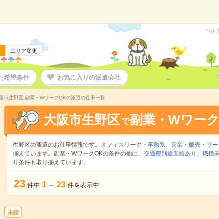
ヘル
エリア変更
た希望条件
お気に入りの派遣会社
阪市生野区 副業・WワークOKの派遣の仕事一覧
大阪市生野区
副業・Wワーク
で
生野区の派遣のお仕事情報です。
オフィスワーク・事務系
、
営業・販売・サー
揃えています。副業・WワークOKの条件の他に、
交通費別途支給あり
、
職種未
り条件も取り揃えています。
23
1
23
件中
～
件を表示中
未読