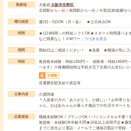
勤務地
大阪府
大阪市生野区
北巽駅から---分／南巽駅から---分／今里(近鉄線)駅から-
曜日頻度
週2日～5日OK（月～金） ★土日休みOK
時間
★1日4時間～の時短シフトOK★スタート時間選べます！7:00～1
など残業なし！※Wワー…
つづきを見る
期間
開始日はご相談ください！ ★急募 ★職場が気に入
時給
無資格未経験：時給1350円～ 経験者：時給1450
べます）※稼働開始時は手続き完了次第のお支払いと
交通費
交通費全額支給※規定有
仕事内容
介護関連
＊入居者の方の「ありがとう」が嬉しい＊お年寄りを
ゃん、おばあちゃんが暮らす施設での生活サポートを
応募資格
職種未経験OK / ブランクOK / パソコンスキル不要 /
無資格・未経験OK年齢不問★10名以上採用予定★履
までに担当より電話・メールでご連絡2)電話で登録…