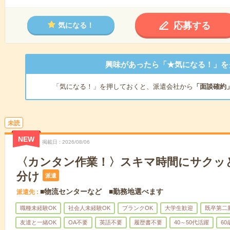
応募する
気になる！
興味があったら「★気になる！」を
「気になる！」を押しておくと、派遣会社から
「面談確約
未読
NEW
掲載日
2026/08/06
〈カンタン作業！〉スキマ時間にサクッ
分け
派遣
■物流センターなど ■勤務地選べます
派遣先
職種未経験OK
社会人未経験OK
ブランクOK
大学生歓迎
既卒第二
友達と一緒OK
OA不要
英語不要
履歴書不要
40～50代活躍
6