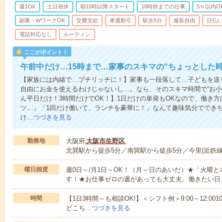
週1OK
土日祝休
朝10時以降スタート
16時前までの仕事
5ｈ以内O
副業・WワークOK
交費支給
車通勤可
駅歩5分
服装自由
日払い
電話対応なし
ルーティン
ここがポイント！
午前中だけ…15時まで…家事のスキマの“ちょっとした
【家族には内緒で…プチリッチに！】家事も一段落して…子どもを送
自由にお金を使えるわけじゃないし…。なら、そのスキマ時間で“お小
ん平日だけ！3時間だけでOK！】1日だけの単発もOKなので、働き
ツ…」「1回だけ働いて、ランチを豪華に！」なんて趣味気分ででき
け…
つづきを見る
勤務地
大阪府
大阪市生野区
北巽駅から徒歩5分／南巽駅から徒歩5分／今里(近鉄線
曜日頻度
週0日～/月1日～OK！（月～日のあいだ）★「火曜
す！★お仕事ゼロの週があっても大丈夫。働きたい日
時間
【1日3時間～も相談OK!】＜シフト例＞9:00～12:0010:00～1
どこち…
つづきを見る