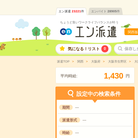
エン派遣
23221
件
エンバイト
28905
件
ちょうど良いワークライフバランスが叶う
関西版
気になる！リスト
0
保存し
派遣TOP
関西
大阪府
大阪市生野区
大
,
1
4
3
0
平均時給:
円
設定中の検索条件
期間
---
派遣形式
---
時給
---