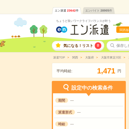
エン派遣
23642
件
エンバイト
28905
件
ちょうど良いワークライフバランスが叶う
関西版
気になる！リスト
0
保存し
派遣TOP
関西
大阪府
大阪市東淀川区
,
1
4
7
1
平均時給:
円
設定中の検索条件
期間
---
派遣形式
---
時給
---