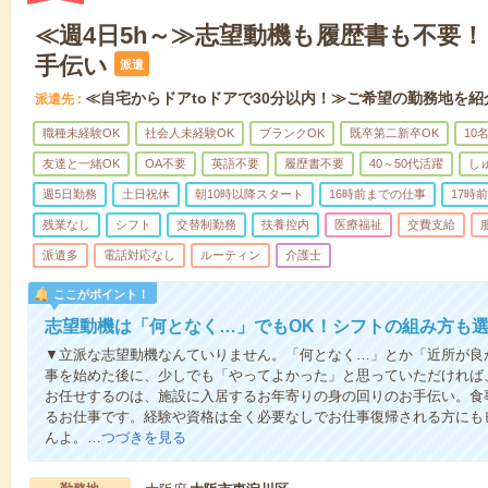
≪週4日5h～≫志望動機も履歴書も不要
手伝い
派遣
≪自宅からドアtoドアで30分以内！≫ご希望の勤務地を紹
派遣先
職種未経験OK
社会人未経験OK
ブランクOK
既卒第二新卒OK
10
友達と一緒OK
OA不要
英語不要
履歴書不要
40～50代活躍
し
週5日勤務
土日祝休
朝10時以降スタート
16時前までの仕事
17時
残業なし
シフト
交替制勤務
扶養控内
医療福祉
交費支給
派遣多
電話対応なし
ルーティン
介護士
ここがポイント！
志望動機は「何となく…」でもOK！シフトの組み方も
▼立派な志望動機なんていりません。「何となく…」とか「近所が良
事を始めた後に、少しでも「やってよかった」と思っていただければ
お任せするのは、施設に入居するお年寄りの身の回りのお手伝い。食
るお仕事です。経験や資格は全く必要なしでお仕事復帰される方にも
んよ。…
つづきを見る