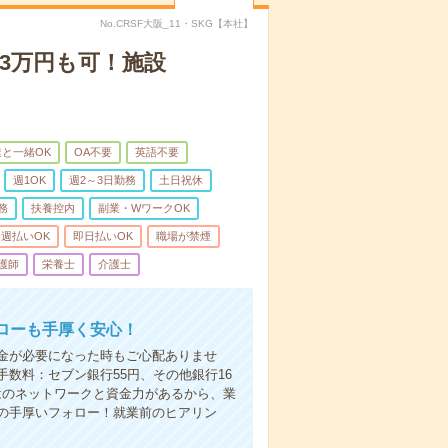
No.CRSF大阪_11・SKG【本社】
3万円も可！施設
と一緒OK
OA不要
英語不要
週1OK
週2～3日勤務
土日祝休
務
扶養控内
副業・WワークOK
週払いOK
即日払いOK
職場が禁煙
護師
栄養士
介護士
ローも手厚く安心！
金が必要になった時もご心配ありませ
数料：セブン銀行55円、その他銀行16
ではのネットワークと資金力があるから、業
の手厚いフォロー！就業前のヒアリン