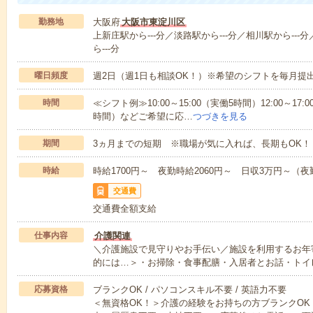
勤務地
大阪府
大阪市東淀川区
上新庄駅から---分／淡路駅から---分／相川駅から---
ら---分
曜日頻度
週2日（週1日も相談OK！）※希望のシフトを毎月提
時間
≪シフト例≫10:00～15:00（実働5時間）12:00～17:0
時間）などご希望に応…
つづきを見る
期間
3ヵ月までの短期 ※職場が気に入れば、長期もOK！
時給
時給1700円～ 夜勤時給2060円～ 日収3万円～（夜勤
交通費
交通費全額支給
仕事内容
介護関連
＼介護施設で見守りやお手伝い／施設を利用するお年
的には…＞・お掃除・食事配膳・入居者とお話・トイ
応募資格
ブランクOK / パソコンスキル不要 / 英語力不要
＜無資格OK！＞介護の経験をお持ちの方ブランクOK