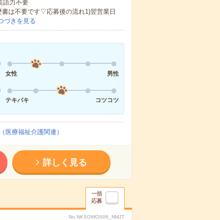
 英語力不要
歴書は不要です▽応募後の流れ1)翌営業日
つづきを見る
女性
男性
テキパキ
コツコツ
（医療福祉介護関連）
詳しく見る
一括
応募
No.NKSGWOS06_NMJT