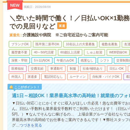
NEW
掲載日
2026/08/06
＼空いた時間で働く！／日払いOK×1勤務
での見回りなど
派遣
介護施設や病院 ※ご自宅近辺からご案内可能
派遣先
ブランクOK
既卒第二新卒OK
10名以上の大量募集
複数名募集
友達
履歴書不要
40～50代活躍
60歳以上活躍
しゅふ歓迎
WEB登録OK
深夜・早朝
5ｈ以内OK
午後のみOK
残業なし
シフト
交替制勤
医療福祉
交費支給
車通勤可
制服
社食/補助あり
日払いOK
外国人
派遣多
電話対応なし
ルーティン
自転車・バイクOK
看
ここがポイント！
週1日～相談OK！業界最高水準の高時給！就業後のフォ
▼日払い対応〇とにかくすぐに収入がほしい方必見！急な出費等でお
ん。日払い手数料も業界最安手数料でご利用いただけます！（日払い手
5円。）▼なんでそんなに稼げるの... 上場企業グループ会社なら
界最高水準の高時給でお仕事をご案内できるんです！▼弊社スタッフ
グ…
つづきを見る