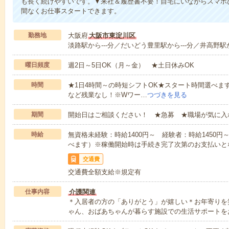
も長く続けやすいです。▼来社＆履歴書不要！自宅にいながらスマホ
間なくお仕事スタートできます。
勤務地
大阪府
大阪市東淀川区
淡路駅から---分／だいどう豊里駅から---分／井高野駅か
曜日頻度
週2日～5日OK（月～金） ★土日休みOK
時間
★1日4時間～の時短シフトOK★スタート時間選べます！7:00～1
など残業なし！※Wワー…
つづきを見る
期間
開始日はご相談ください！ ★急募 ★職場が気に入
時給
無資格未経験：時給1400円～ 経験者：時給1450
べます）※稼働開始時は手続き完了次第のお支払いと
交通費
交通費全額支給※規定有
仕事内容
介護関連
＊入居者の方の「ありがとう」が嬉しい＊お年寄りを
ゃん、おばあちゃんが暮らす施設での生活サポートを