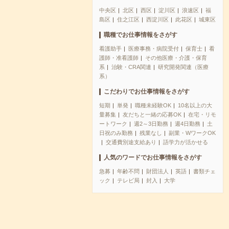
中央区
北区
西区
淀川区
浪速区
福
島区
住之江区
西淀川区
此花区
城東区
職種でお仕事情報をさがす
看護助手
医療事務・病院受付
保育士
看
護師・准看護師
その他医療・介護・保育
系
治験・CRA関連
研究開発関連（医療
系）
こだわりでお仕事情報をさがす
短期
単発
職種未経験OK
10名以上の大
量募集
友だちと一緒の応募OK
在宅・リモ
ートワーク
週2～3日勤務
週4日勤務
土
日祝のみ勤務
残業なし
副業・WワークOK
交通費別途支給あり
語学力が活かせる
人気のワードでお仕事情報をさがす
急募
年齢不問
財団法人
英語
書類チェ
ック
テレビ局
封入
大学