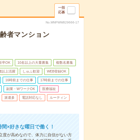
一括
応募
No.MNPWW829666-17
高齢者マンション
新卒OK
10名以上の大量募集
複数名募集
0歳以上活躍
しゅふ歓迎
WEB登録OK
16時前までの仕事
17時前までの仕事
副業・WワークOK
医療福祉
派遣多
電話対応なし
ルーティン
時間×好きな曜日で働く！
立度が高めなので、体力に自信がない方