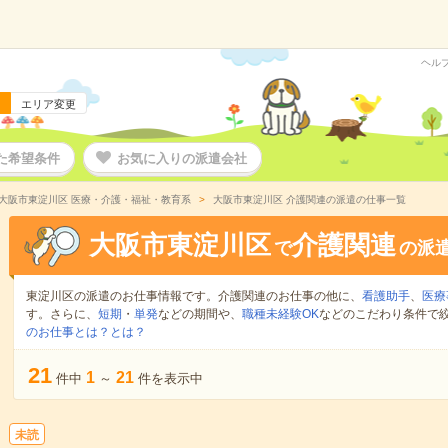
ヘル
エリア変更
た希望条件
お気に入りの派遣会社
大阪市東淀川区 医療・介護・福祉・教育系
大阪市東淀川区 介護関連の派遣の仕事一覧
大阪市東淀川区
介護関連
で
の派
東淀川区の派遣のお仕事情報です。介護関連のお仕事の他に、
看護助手
、
医療
す。さらに、
短期
・
単発
などの期間や、
職種未経験OK
などのこだわり条件で
のお仕事とは？とは？
21
1
21
件中
～
件を表示中
未読