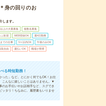
！＊身の回りのお
介します。
名以上の大量募集
複数名募集
ゅふ歓迎
WEB登録OK
週4日勤務
前までの仕事
5ｈ以内OK
午後のみOK
服装自由
週払いOK
職場が禁煙
選べる時短勤務！
かった」など。とにかく何でもOK！お仕
、こんなに嬉しいことはありません。▼
事のお手伝いやお話相手など、スグでき
ピッタリ！ちなみに、履歴書もいりませ