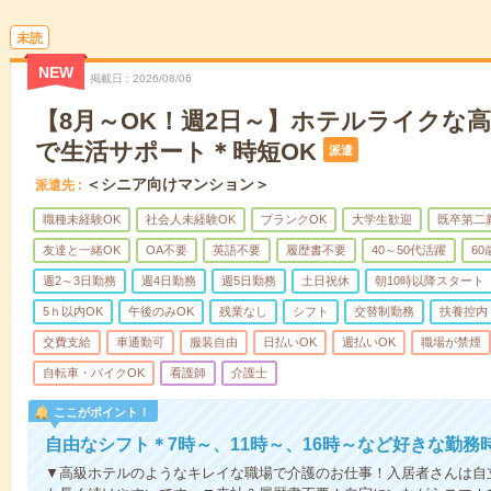
未読
NEW
掲載日
2026/08/06
【8月～OK！週2日～】ホテルライクな
で生活サポート＊時短OK
派遣
＜シニア向けマンション＞
派遣先
職種未経験OK
社会人未経験OK
ブランクOK
大学生歓迎
既卒第二
友達と一緒OK
OA不要
英語不要
履歴書不要
40～50代活躍
6
週2～3日勤務
週4日勤務
週5日勤務
土日祝休
朝10時以降スタート
5ｈ以内OK
午後のみOK
残業なし
シフト
交替制勤務
扶養控内
交費支給
車通勤可
服装自由
日払いOK
週払いOK
職場が禁煙
自転車・バイクOK
看護師
介護士
ここがポイント！
自由なシフト＊7時～、11時～、16時～など好きな勤務
▼高級ホテルのようなキレイな職場で介護のお仕事！入居者さんは自