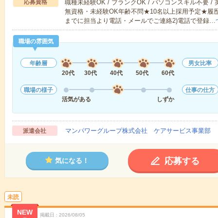
応募資格
職種未経験OK / ブランクOK / パソコンスキル不要 /
無資格・未経験OK年齢不問★10名以上採用予定★履
までに担当より電話・メールでご連絡2)電話で登録…
職場の雰囲気
年齢層
男女比率
20代
30代
40代
50代
60代
職場の様子
仕事の仕方
活気がある
しずか
マンパワーグループ株式会社 ケアサービス事業部 
派遣会社
応募する
気になる！
未読
NEW
掲載日
2026/08/05