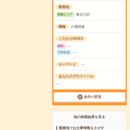
勤務地
東淀川区
勤務エリア
職種
介護関連
こだわりINDEX
---
絶対
---
できれば
キーワード
---
あなたのプロフィール
---
条件の変更
他の検索結果を見る
勤務地でお仕事情報をさがす