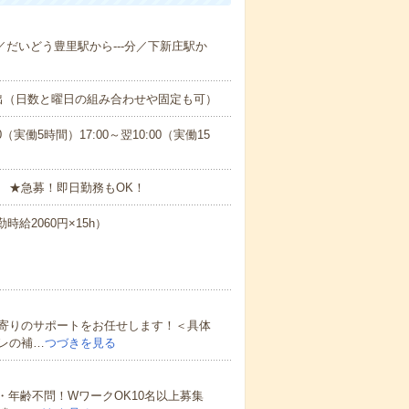
分／だいどう豊里駅から---分／下新庄駅か
出（日数と曜日の組み合わせや固定も可）
0（実働5時間）17:00～翌10:00（実働15
 ★急募！即日勤務もOK！
時給2060円×15h）
寄りのサポートをお任せします！＜具体
レの補…
つづきを見る
・年齢不問！WワークOK10名以上募集