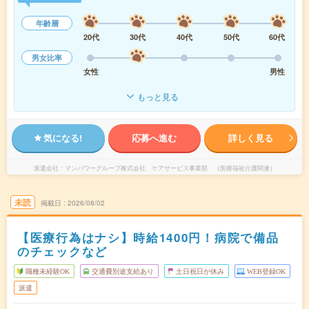
年齢層
20代
30代
40代
50代
60代
男女比率
女性
男性
もっと見る
気になる!
応募へ進む
詳しく見る
派遣会社
マンパワーグループ株式会社 ケアサービス事業部 （医療福祉介護関連）
未読
掲載日
2026/08/02
【医療行為はナシ】時給1400円！病院で備品
のチェックなど
職種未経験OK
交通費別途支給あり
土日祝日が休み
WEB登録OK
派遣