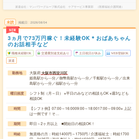
派遣会社
マンパワーグループ株式会社 ケアサービス事業部 （医療福祉介護関連）
未読
掲載日
2026/08/04
NEW
3ヵ月で73万円稼ぐ！未経験OK＊おばあちゃん
のお話相手など
職種未経験OK
交通費別途支給あり
土日祝日が休み
WEB登録OK
派遣
大阪府
大阪市西淀川区
勤務地
姫島駅から---分／御幣島駅から---分／千船駅から---分／出来
島駅から---分／福駅から---分
シフト制（月～日） ※平日のみなどの相談もOK ※週3なども
曜日頻度
相談OK
【シフト例】07:00～16:0009:00～18:0017:00～09:00※ 上記
時間
は一例です！そ…
即日～2ヶ月以上 ■開始日の相談OK！
期間
無資格の方：時給1400円～1750円 / 介護福祉士：時給1700
時給
円～2125円 / 初任者以上：時給1500円～1875円