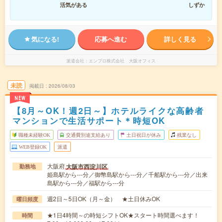
活気がある
しずか
気になる!
応募へ進む
詳しく見る
派遣会社
エンプロ株式会社 大阪オフィス
未読
掲載日
2026/08/03
NEW
【8月～OK！週2日～】ホテルライクな高齢者
マンションで生活サポート＊時短OK
職種未経験OK
交通費別途支給あり
土日祝日が休み
残業なし
WEB登録OK
派遣
大阪府
大阪市西淀川区
勤務地
姫島駅から---分／御幣島駅から---分／千船駅から---分／出来
島駅から---分／福駅から---分
週2日～5日OK（月～金） ★土日休みOK
曜日頻度
★1日4時間～の時短シフトOK★スタート時間選べます！
時間