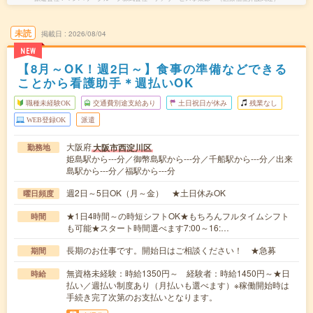
未読
掲載日
2026/08/04
NEW
【8月～OK！週2日～】食事の準備などできる
ことから看護助手＊週払いOK
職種未経験OK
交通費別途支給あり
土日祝日が休み
残業なし
WEB登録OK
派遣
大阪府
大阪市西淀川区
勤務地
姫島駅から---分／御幣島駅から---分／千船駅から---分／出来
島駅から---分／福駅から---分
週2日～5日OK（月～金） ★土日休みOK
曜日頻度
★1日4時間～の時短シフトOK★もちろんフルタイムシフト
時間
も可能★スタート時間選べます7:00～16:…
長期のお仕事です。開始日はご相談ください！ ★急募
期間
無資格未経験：時給1350円～ 経験者：時給1450円～★日
時給
払い／週払い制度あり（月払いも選べます）※稼働開始時は
手続き完了次第のお支払いとなります。