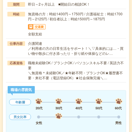
即日～2ヶ月以上 ■開始日の相談OK！
期間
無資格の方：時給1400円～1750円 / 介護福祉士：時給1700
時給
円～2125円 / 初任者以上：時給1500円～1875円
交通費
全額支給
介護関連
仕事内容
／利用者の方の日常生活をサポート！＼▽具体的には…・買
い物や散歩に付き添ったり・折り紙や体操などのレ…
職種未経験OK / ブランクOK / パソコンスキル不要 / 英語力不
応募資格
要
＼無資格＊未経験OK／★年齢不問・ブランクOK★履歴書不
要・来社不要（電話登録OK）★社会保険完備＼…
職場の雰囲気
年齢層
20代
30代
40代
50代
60代
男女比率
女性
男性