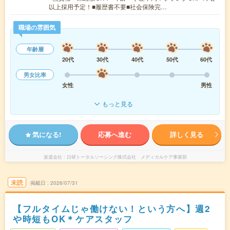
以上採用予定！■履歴書不要■社会保険完…
職場の雰囲気
年齢層
20代
30代
40代
50代
60代
男女比率
女性
男性
もっと見る
気になる!
応募へ進む
詳しく見る
派遣会社
日研トータルソーシング株式会社 メディカルケア事業部
未読
掲載日
2026/07/31
【フルタイムじゃ働けない！という方へ】週2
や時短もOK＊ケアスタッフ