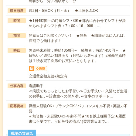
島駅から---分／福駅から---分
週2日～5日OK（月～金） ★土日休みOK
曜日頻度
★1日4時間～の時短シフトOK★都合に合わせてシフトが決
時間
められますシフト例：7：00～16：009：…
開始日はご相談ください！ ★急募 ★職場が気に入れば、
期間
長期でも働けます！
無資格未経験：時給1350円～ 経験者：時給1450円～ ★
時給
日払い／週払い制度あり（月払いも選べます）※稼働開始時
は手続き完了次第のお支払いとなります。
交通費
交通費全額支給※規定有
看護助手
仕事内容
≪病院でちょっとしたお手伝い≫〇お手洗い・入浴など生活
のお手伝い○診察室への付き添い○食事のサポート…
職種未経験OK / ブランクOK / パソコンスキル不要 / 英語力不
応募資格
要
≪無資格・未経験OK≫年齢不問★10名以上採用予定★履歴
書は不要です。▽応募後の流れ1)翌営業日まで…
職場の雰囲気