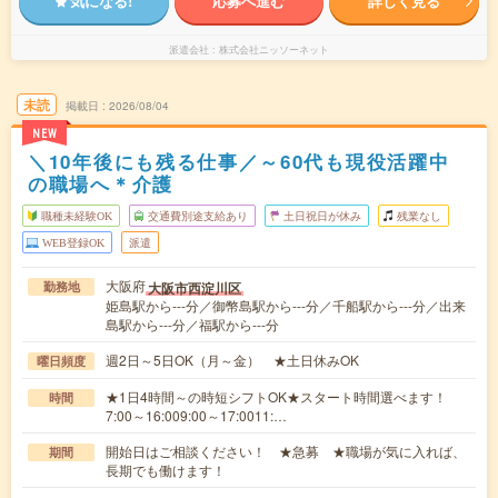
気になる!
応募へ進む
詳しく見る
派遣会社
株式会社ニッソーネット
未読
掲載日
2026/08/04
NEW
＼10年後にも残る仕事／～60代も現役活躍中
の職場へ＊介護
職種未経験OK
交通費別途支給あり
土日祝日が休み
残業なし
WEB登録OK
派遣
大阪府
大阪市西淀川区
勤務地
姫島駅から---分／御幣島駅から---分／千船駅から---分／出来
島駅から---分／福駅から---分
週2日～5日OK（月～金） ★土日休みOK
曜日頻度
★1日4時間～の時短シフトOK★スタート時間選べます！
時間
7:00～16:009:00～17:0011:…
開始日はご相談ください！ ★急募 ★職場が気に入れば、
期間
長期でも働けます！