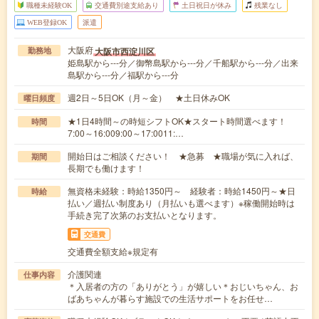
職種未経験OK
交通費別途支給あり
土日祝日が休み
残業なし
WEB登録OK
派遣
大阪府
大阪市西淀川区
勤務地
姫島駅から---分／御幣島駅から---分／千船駅から---分／出来
島駅から---分／福駅から---分
週2日～5日OK（月～金） ★土日休みOK
曜日頻度
★1日4時間～の時短シフトOK★スタート時間選べます！
時間
7:00～16:009:00～17:0011:…
開始日はご相談ください！ ★急募 ★職場が気に入れば、
期間
長期でも働けます！
無資格未経験：時給1350円～ 経験者：時給1450円～★日
時給
払い／週払い制度あり（月払いも選べます）※稼働開始時は
手続き完了次第のお支払いとなります。
交通費
交通費全額支給※規定有
介護関連
仕事内容
＊入居者の方の「ありがとう」が嬉しい＊おじいちゃん、お
ばあちゃんが暮らす施設での生活サポートをお任せ…