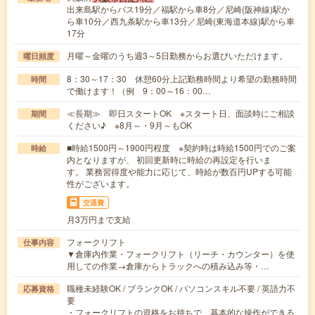
出来島駅からバス19分／福駅から車8分／尼崎(阪神線)駅か
ら車10分／西九条駅から車13分／尼崎(東海道本線)駅から車
17分
月曜～金曜のうち週3～5日勤務からお選びいただけます。
曜日頻度
8：30～17：30 休憩60分上記勤務時間より希望の勤務時間
時間
で働けます！（例 9：00～16：00…
≪長期≫ 即日スタートOK ※スタート日、面談時にご相談
期間
ください♪ ※8月～・9月～もOK
■時給1500円～1900円程度 ※契約時は時給1500円でのご案
時給
内となりますが、 初回更新時に時給の再設定を行いま
す。 業務習得度や能力に応じて、時給が数百円UPする可能
性がございます。
交通費
月3万円まで支給
フォークリフト
仕事内容
▼倉庫内作業・フォークリフト（リーチ・カウンター）を使
用しての作業→倉庫からトラックへの積み込み等・…
職種未経験OK / ブランクOK / パソコンスキル不要 / 英語力不
応募資格
要
・フォークリフトの資格をお持ちで、基本的な操作ができる