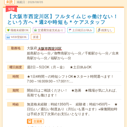
未読
掲載日
2026/08/05
NEW
【大阪市西淀川区】フルタイムじゃ働けない！
という方へ＊週2や時短も＊ケアスタッフ
職種未経験OK
交通費別途支給あり
土日祝日が休み
残業なし
WEB登録OK
派遣
大阪府
大阪市西淀川区
勤務地
姫島駅から---分／御幣島駅から---分／千船駅から---分／出来
島駅から---分／福駅から---分
週2日～5日OK（月～金） ★土日休みOK
曜日頻度
★1日4時間～の時短シフトOK★スタート時間選べます！
時間
7:00～16:009:00～17:0011:…
開始日はご相談ください！ ★急募 ★職場が気に入れば、
期間
長期でも働けます！
無資格未経験：時給1350円～ 経験者：時給1450円～ ★
時給
日払い／週払い制度あり（月払いも選べます）※稼働開始時
は手続き完了次第のお支払いとなります。
交通費