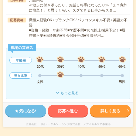
≪散歩に付き添ったり、お話し相手になったり≫「え？意外
に簡単！」と思うくらい、スグできる仕事からスタ…
職種未経験OK / ブランクOK / パソコンスキル不要 / 英語力不
応募資格
要
■資格・経験・年齢不問■学歴不問■10名以上採用予定！■履
歴書不要■面談確約■社会保険完備■社員登用…
職場の雰囲気
年齢層
20代
30代
40代
50代
60代
男女比率
女性
男性
もっと見る
気になる!
応募へ進む
詳しく見る
派遣会社
日研トータルソーシング株式会社 メディカルケア事業部