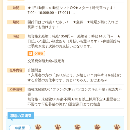
★1日4時間～の時短シフトOK★スタート時間選べます！
時間
7:00～16:009:00～17:0011:…
開始日はご相談ください！ ★急募 ★職場が気に入れば、
期間
長期でも働けます！
無資格未経験：時給1350円～ 経験者：時給1450円～ ★
時給
日払い／週払い制度あり（月払いも選べます）※稼働開始時
は手続き完了次第のお支払いとなります。
交通費
交通費全額支給※規定有
介護関連
仕事内容
＊入居者の方の「ありがとう」が嬉しい＊お年寄りを笑顔に
する介護のお仕事です。おじいちゃん、おばあちゃ…
職種未経験OK / ブランクOK / パソコンスキル不要 / 英語力不
応募資格
要
無資格・未経験OK年齢不問★10名以上採用予定★履歴書は
不要です▽応募後の流れ1)翌営業日までに担当…
職場の雰囲気
年齢層