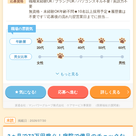
職種未経験OK / ブランクOK / パソコンスキル不要 / 英語力不
応募資格
要
無資格・未経験OK年齢不問★10名以上採用予定★履歴書は
不要です▽応募後の流れ1)翌営業日までに担当…
職場の雰囲気
年齢層
20代
30代
40代
50代
60代
男女比率
女性
男性
もっと見る
気になる!
応募へ進む
詳しく見る
派遣会社
マンパワーグループ株式会社 ケアサービス事業部 （医療福祉介護関連）
未読
掲載日
2026/07/30
3ヵ月で73万円稼ぐ！病院で備品のチェックな