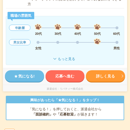
方
職場の雰囲気
年齢層
20代
30代
40代
50代
60代
男女比率
女性
男性
もっと見る
気になる!
応募へ進む
詳しく見る
派遣会社
リバティー株式会社
興味があったら「★気になる！」をタップ！
「気になる！」を押しておくと、派遣会社から
「面談確約」
や
「応募歓迎」
が届きます！