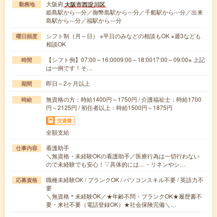
大阪府
大阪市西淀川区
勤務地
姫島駅から---分／御幣島駅から---分／千船駅から---分／出来
島駅から---分／福駅から---分
シフト制（月～日） ※平日のみなどの相談もOK ※週3なども
曜日頻度
相談OK
【シフト例】07:00～16:0009:00～18:0017:00～09:00※ 上記
時間
は一例です！そ…
即日～2ヶ月以上
期間
無資格の方：時給1400円～1750円 / 介護福祉士：時給1700
時給
円～2125円 / 初任者以上：時給1500円～1875円
交通費
全額支給
看護助手
仕事内容
＼無資格・未経験OKの看護助手／医療行為は一切行わない
ので未経験でも安心！▽具体的には…・リネンやシ…
職種未経験OK / ブランクOK / パソコンスキル不要 / 英語力不
応募資格
要
＼無資格＊未経験OK／★年齢不問・ブランクOK★履歴書不
要・来社不要（電話登録OK）★社会保険完備＼…