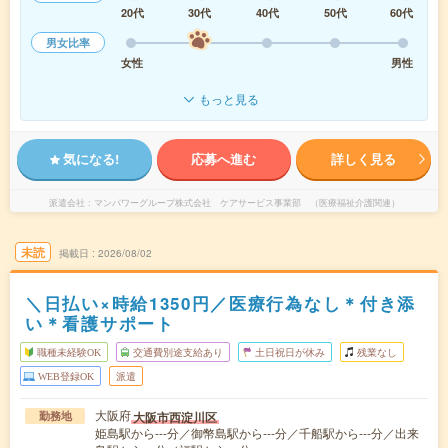
20代
30代
40代
50代
60代
男女比率
女性
男性
もっと見る
気になる!
応募へ進む
詳しく見る
派遣会社
マンパワーグループ株式会社 ケアサービス事業部 （医療福祉介護関連）
未読
掲載日
2026/08/02
＼日払い×時給1350円／医療行為なし＊付き添
い＊看護サポート
職種未経験OK
交通費別途支給あり
土日祝日が休み
残業なし
WEB登録OK
派遣
大阪府
大阪市西淀川区
勤務地
姫島駅から---分／御幣島駅から---分／千船駅から---分／出来