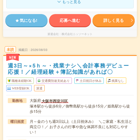
もっと見る
気になる!
応募へ進む
詳しく見る
派遣会社
株式会社ニッソーネット
未読
掲載日
2026/08/03
NEW
週3日～×5ｈ～・残業ナシ＼会計事務デビュー
応援！／経理経験＋簿記知識があれば〇
職種未経験OK
交通費別途支給あり
土日祝日が休み
残業なし
WEB登録OK
派遣
大阪府
大阪市西淀川区
勤務地
塚本駅から徒歩6分／御幣島駅から徒歩15分／姫島駅から徒
歩15分
月～金のうち週3日以上（土日祝休み） ＼ご家庭・私生活と
曜日頻度
両立◎！／ お子さんの行事や急な体調不良にも対応しやす
い！