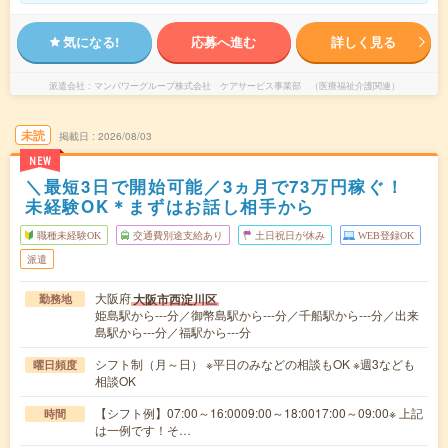
気になる!
応募へ進む
詳しく見る
派遣会社
マンパワーグループ株式会社 ケアサービス事業部 （医療福祉介護関連）
未読
掲載日
2026/08/03
NEW
＼最短3日で開始可能／3ヵ月で73万円稼ぐ！
未経験OK＊まずはお話し相手から
職種未経験OK
交通費別途支給あり
土日祝日が休み
WEB登録OK
派遣
大阪府
大阪市西淀川区
勤務地
姫島駅から---分／御幣島駅から---分／千船駅から---分／出来
島駅から---分／福駅から---分
シフト制（月～日） ※平日のみなどの相談もOK ※週3なども
曜日頻度
相談OK
【シフト例】07:00～16:0009:00～18:0017:00～09:00※ 上記
時間
は一例です！そ…