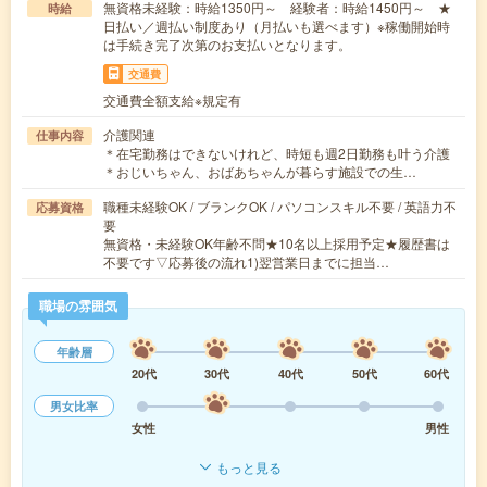
無資格未経験：時給1350円～ 経験者：時給1450円～ ★
時給
日払い／週払い制度あり（月払いも選べます）※稼働開始時
は手続き完了次第のお支払いとなります。
交通費
交通費全額支給※規定有
介護関連
仕事内容
＊在宅勤務はできないけれど、時短も週2日勤務も叶う介護
＊おじいちゃん、おばあちゃんが暮らす施設での生…
職種未経験OK / ブランクOK / パソコンスキル不要 / 英語力不
応募資格
要
無資格・未経験OK年齢不問★10名以上採用予定★履歴書は
不要です▽応募後の流れ1)翌営業日までに担当…
職場の雰囲気
年齢層
20代
30代
40代
50代
60代
男女比率
女性
男性
もっと見る