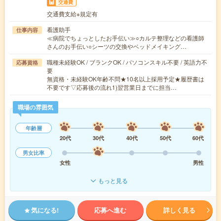
交通費
交通費支給※規定有
看護助手
仕事内容
≪病院でちょっとしたお手伝い≫○カルテ整理などの看護師
さんのお手伝い○シーツの交換やベッドメイキング…
職種未経験OK / ブランクOK / パソコンスキル不要 / 英語力不
応募資格
要
無資格・未経験OK年齢不問★10名以上採用予定★履歴書は
不要です▽応募後の流れ1)翌営業日までに担当…
職場の雰囲気
年齢層
20代
30代
40代
50代
60代
男女比率
女性
男性
もっと見る
気になる!
応募へ進む
詳しく見る