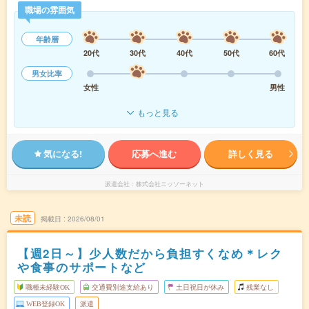
職場の雰囲気
年齢層
20代
30代
40代
50代
60代
男女比率
女性
男性
もっと見る
気になる!
応募へ進む
詳しく見る
派遣会社
株式会社ニッソーネット
未読
掲載日
2026/08/01
【週2日～】少人数だから負担すくなめ＊レク
や食事のサポートなど
職種未経験OK
交通費別途支給あり
土日祝日が休み
残業なし
WEB登録OK
派遣