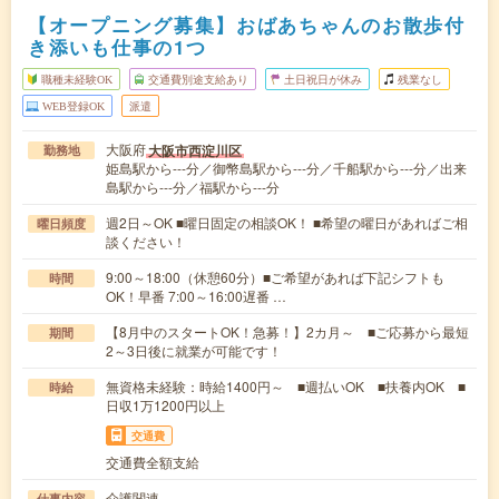
【オープニング募集】おばあちゃんのお散歩付
き添いも仕事の1つ
職種未経験OK
交通費別途支給あり
土日祝日が休み
残業なし
WEB登録OK
派遣
大阪府
大阪市西淀川区
勤務地
姫島駅から---分／御幣島駅から---分／千船駅から---分／出来
島駅から---分／福駅から---分
週2日～OK ■曜日固定の相談OK！ ■希望の曜日があればご相
曜日頻度
談ください！
9:00～18:00（休憩60分）■ご希望があれば下記シフトも
時間
OK！早番 7:00～16:00遅番 …
【8月中のスタートOK！急募！】2カ月～ ■ご応募から最短
期間
2～3日後に就業が可能です！
無資格未経験：時給1400円～ ■週払いOK ■扶養内OK ■
時給
日収1万1200円以上
交通費
交通費全額支給
介護関連
仕事内容