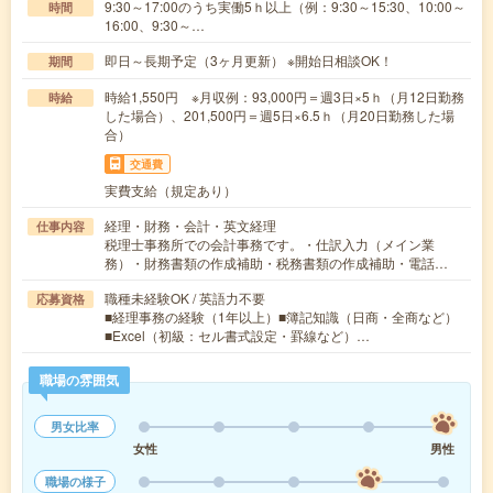
9:30～17:00のうち実働5ｈ以上（例：9:30～15:30、10:00～
時間
16:00、9:30～…
即日～長期予定（3ヶ月更新） ※開始日相談OK！
期間
時給1,550円 ※月収例：93,000円＝週3日×5ｈ（月12日勤務
時給
した場合）、201,500円＝週5日×6.5ｈ（月20日勤務した場
合）
交通費
実費支給（規定あり）
経理・財務・会計・英文経理
仕事内容
税理士事務所での会計事務です。・仕訳入力（メイン業
務）・財務書類の作成補助・税務書類の作成補助・電話…
職種未経験OK / 英語力不要
応募資格
■経理事務の経験（1年以上）■簿記知識（日商・全商など）
■Excel（初級：セル書式設定・罫線など）…
職場の雰囲気
男女比率
女性
男性
職場の様子