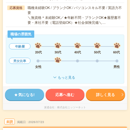
職種未経験OK / ブランクOK / パソコンスキル不要 / 英語力不
応募資格
要
＼無資格＊未経験OK／★年齢不問・ブランクOK★履歴書不
要・来社不要（電話登録OK）★社会保険完備＼…
職場の雰囲気
年齢層
20代
30代
40代
50代
60代
男女比率
女性
男性
もっと見る
気になる!
応募へ進む
詳しく見る
派遣会社
株式会社ニッソーネット
未読
掲載日
2026/07/23