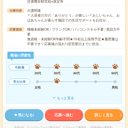
交通費全額支給※規定有
介護関連
仕事内容
＊入居者の方の「ありがとう」が嬉しい＊おじいちゃん、お
ばあちゃんが暮らす施設での生活サポートをお任せ…
職種未経験OK / ブランクOK / パソコンスキル不要 / 英語力不
応募資格
要
無資格・未経験OK年齢不問★10名以上採用予定★履歴書は
不要です▽応募後の流れ1)翌営業日までに担当…
職場の雰囲気
年齢層
20代
30代
40代
50代
60代
男女比率
女性
男性
もっと見る
気になる!
応募へ進む
詳しく見る
派遣会社
マンパワーグループ株式会社 ケアサービス事業部 （医療福祉介護関連）