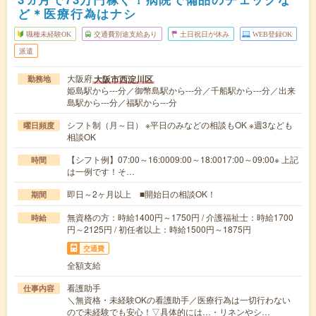
ど＊医療行為はナシ
職種未経験OK
交通費別途支給あり
土日祝日が休み
WEB登録OK
派遣
大阪府
大阪市西淀川区
勤務地
姫島駅から---分／御幣島駅から---分／千船駅から---分／出来
島駅から---分／福駅から---分
シフト制（月～日） ※平日のみなどの相談もOK ※週3なども
曜日頻度
相談OK
【シフト例】07:00～16:0009:00～18:0017:00～09:00※ 上記
時間
は一例です！そ…
即日～2ヶ月以上 ■開始日の相談OK！
期間
無資格の方：時給1400円～1750円 / 介護福祉士：時給1700
時給
円～2125円 / 初任者以上：時給1500円～1875円
交通費
全額支給
看護助手
仕事内容
＼無資格・未経験OKの看護助手／医療行為は一切行わない
ので未経験でも安心！▽具体的には…・リネンやシ…