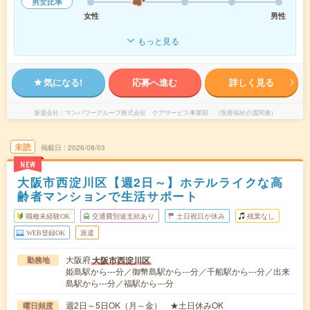
男女比率
女性
男性
もっと見る
気になる!
応募へ進む
詳しく見る
派遣会社
マンパワーグループ株式会社 ケアサービス事業部 （医療福祉介護関連）
未読
掲載日
2026/08/03
NEW
大阪市西淀川区【週2日～】ホテルライクな高
齢者マンションで生活サポート
職種未経験OK
交通費別途支給あり
土日祝日が休み
残業なし
WEB登録OK
派遣
大阪府
大阪市西淀川区
勤務地
姫島駅から---分／御幣島駅から---分／千船駅から---分／出来
島駅から---分／福駅から---分
週2日～5日OK（月～金） ★土日休みOK
曜日頻度