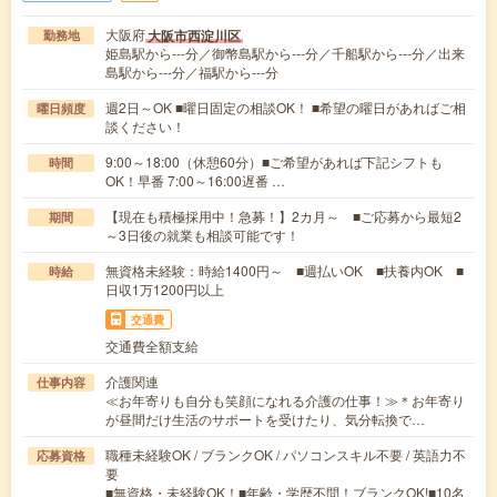
大阪府
大阪市西淀川区
勤務地
姫島駅から---分／御幣島駅から---分／千船駅から---分／出来
島駅から---分／福駅から---分
週2日～OK ■曜日固定の相談OK！ ■希望の曜日があればご相
曜日頻度
談ください！
9:00～18:00（休憩60分）■ご希望があれば下記シフトも
時間
OK！早番 7:00～16:00遅番 …
【現在も積極採用中！急募！】2カ月～ ■ご応募から最短2
期間
～3日後の就業も相談可能です！
無資格未経験：時給1400円～ ■週払いOK ■扶養内OK ■
時給
日収1万1200円以上
交通費
交通費全額支給
介護関連
仕事内容
≪お年寄りも自分も笑顔になれる介護の仕事！≫＊お年寄り
が昼間だけ生活のサポートを受けたり、気分転換で…
職種未経験OK / ブランクOK / パソコンスキル不要 / 英語力不
応募資格
要
■無資格・未経験OK！■年齢・学歴不問！ブランクOK!■10名