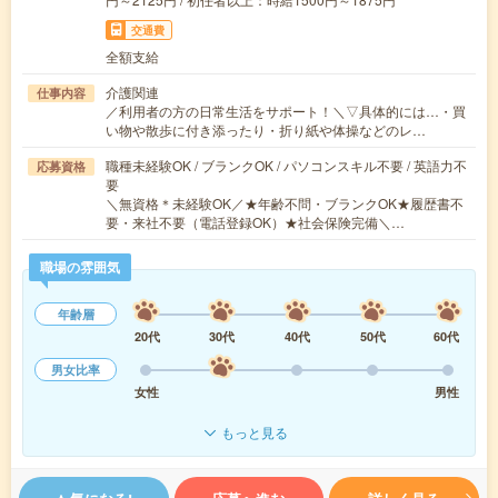
交通費
全額支給
介護関連
仕事内容
／利用者の方の日常生活をサポート！＼▽具体的には…・買
い物や散歩に付き添ったり・折り紙や体操などのレ…
職種未経験OK / ブランクOK / パソコンスキル不要 / 英語力不
応募資格
要
＼無資格＊未経験OK／★年齢不問・ブランクOK★履歴書不
要・来社不要（電話登録OK）★社会保険完備＼…
職場の雰囲気
年齢層
20代
30代
40代
50代
60代
男女比率
女性
男性
もっと見る