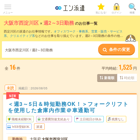
メニュー
気になる!
ログイン
検索
大阪市西淀川区
×
週2～3日勤務
のお仕事一覧
西淀川区の派遣のお仕事情報です。
オフィスワーク・事務系
、
営業・販売・サービス
系
、
クリエイティブ系
などのお仕事を取り揃えています。週2～3日勤務の条件の他
に、
交通費別途支給あり
、
職種未経験OK
、
友だちと一緒の応募OK
などのこだわり条
件も取り揃えています。
条件の変更
大阪市西淀川区 / 週2～3日勤務
16
1,525
全
件
平均時給:
円
時給順
新着順
未読
掲載日
2026/08/05
NEW
＜週3～5日＆時短勤務OK！＞フォークリフト
を使用した倉庫内作業＠車通勤可
職種未経験OK
交通費別途支給あり
土日祝日が休み
残業なし
WEB登録OK
派遣
大阪府
大阪市西淀川区
勤務地