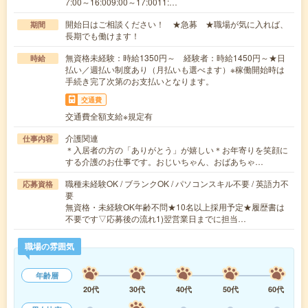
7:00～16:009:00～17:0011:…
開始日はご相談ください！ ★急募 ★職場が気に入れば、
期間
長期でも働けます！
無資格未経験：時給1350円～ 経験者：時給1450円～★日
時給
払い／週払い制度あり（月払いも選べます）※稼働開始時は
手続き完了次第のお支払いとなります。
交通費
交通費全額支給※規定有
介護関連
仕事内容
＊入居者の方の「ありがとう」が嬉しい＊お年寄りを笑顔に
する介護のお仕事です。おじいちゃん、おばあちゃ…
職種未経験OK / ブランクOK / パソコンスキル不要 / 英語力不
応募資格
要
無資格・未経験OK年齢不問★10名以上採用予定★履歴書は
不要です▽応募後の流れ1)翌営業日までに担当…
職場の雰囲気
年齢層
20代
30代
40代
50代
60代