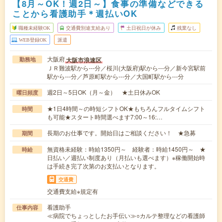
【8月～OK！週2日～】食事の準備などできる
ことから看護助手＊週払いOK
職種未経験OK
交通費別途支給あり
土日祝日が休み
残業なし
WEB登録OK
派遣
大阪府
大阪市浪速区
勤務地
ＪＲ難波駅から---分／桜川(大阪府)駅から---分／新今宮駅前
駅から---分／芦原町駅から---分／大国町駅から---分
週2日～5日OK（月～金） ★土日休みOK
曜日頻度
★1日4時間～の時短シフトOK★もちろんフルタイムシフト
時間
も可能★スタート時間選べます7:00～16:…
長期のお仕事です。開始日はご相談ください！ ★急募
期間
無資格未経験：時給1350円～ 経験者：時給1450円～ ★
時給
日払い／週払い制度あり（月払いも選べます）※稼働開始時
は手続き完了次第のお支払いとなります。
交通費
交通費支給※規定有
看護助手
仕事内容
≪病院でちょっとしたお手伝い≫○カルテ整理などの看護師