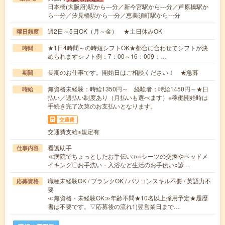
日本橋(大阪府)駅から---分／新今宮駅から---分／芦原橋駅か
ら---分／汐見橋駅から---分／恵美須町駅から---分
週2日～5日OK（月～金） ★土日休みOK
曜日頻度
★1日4時間～の時短シフトOK★都合に合わせてシフトが決
時間
められますシフト例：7：00～16：009：…
長期のお仕事です。開始日はご相談ください！ ★急募
期間
無資格未経験：時給1350円～ 経験者：時給1450円～★日
時給
払い／週払い制度あり（月払いも選べます）※稼働開始時は
手続き完了次第のお支払いとなります。
交通費
交通費支給※規定有
看護助手
仕事内容
≪病院でちょっとしたお手伝い≫○シーツの交換やベッドメ
イキング〇お手洗い・入浴など生活のお手伝い○診…
職種未経験OK / ブランクOK / パソコンスキル不要 / 英語力不
応募資格
要
≪無資格・未経験OK≫年齢不問★10名以上採用予定★履歴
書は不要です。▽応募後の流れ1)翌営業日まで…