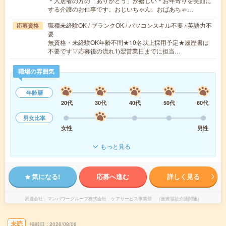
＊入居者の方の「ありがとう」が嬉しい＊お年寄りを笑顔に
する介護のお仕事です。おじいちゃん、おばあちゃ…
職種未経験OK / ブランクOK / パソコンスキル不要 / 英語力不
応募資格
要
無資格・未経験OK年齢不問★10名以上採用予定★履歴書は
不要です▽応募後の流れ1)翌営業日までに担当…
職場の雰囲気
年齢層
20代
30代
40代
50代
60代
男女比率
女性
男性
もっと見る
気になる!
応募へ進む
詳しく見る
派遣会社
マンパワーグループ株式会社 ケアサービス事業部 （医療福祉介護関連）
未読
掲載日
2026/08/06