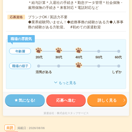
＊給与計算＊入退社の手続き＊勤怠データ管理＊社会保険・
雇用保険の手続き＊来客対応＊電話対応など
ブランクOK / 英語力不要
応募資格
◆業界経験問いません！◆総務事務の経験がある方◆人事事
務の経験がある方歓迎。 #初めての派遣歓迎
職場の雰囲気
年齢層
20代
30代
40代
50代
60代
職場の様子
活気がある
しずか
もっと見る
気になる!
応募へ進む
詳しく見る
派遣会社
株式会社スタッフサービス
未読
掲載日
2026/08/06