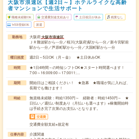
大阪市浪速区【週2日～】ホテルライクな高齢
者マンションで生活サポート
職種未経験OK
交通費別途支給あり
土日祝日が休み
残業なし
WEB登録OK
派遣
大阪府
大阪市浪速区
勤務地
ＪＲ難波駅から---分／桜川(大阪府)駅から---分／新今宮駅前
駅から---分／芦原町駅から---分／大国町駅から---分
週2日～5日OK（月～金） ★土日休みOK
曜日頻度
★1日4時間～の時短シフトOK★スタート時間選べます！
時間
7:00～16:009:00～17:0011:…
開始日はご相談ください！ ★急募 ★職場が気に入れば、
期間
長期でも働けます！
無資格未経験：時給1350円～ 経験者：時給1450円～ ★
時給
日払い／週払い制度あり（月払いも選べます）※稼働開始時
は手続き完了次第のお支払いとなります。
交通費
交通費全額支給※規定有
介護関連
仕事内容