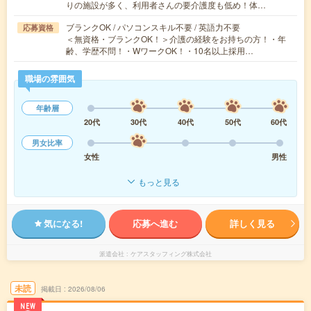
りの施設が多く、利用者さんの要介護度も低め！体…
ブランクOK / パソコンスキル不要 / 英語力不要
応募資格
＜無資格・ブランクOK！＞介護の経験をお持ちの方！・年
齢、学歴不問！・WワークOK！・10名以上採用…
職場の雰囲気
年齢層
20代
30代
40代
50代
60代
男女比率
女性
男性
もっと見る
気になる!
応募へ進む
詳しく見る
派遣会社
ケアスタッフィング株式会社
未読
掲載日
2026/08/06
NEW