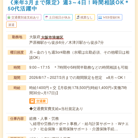
《来年3月まで限定》週3～4日！時間相談OK＊
50代活躍中
交通費別途支給あり
土日祝日が休み
残業なし
WEB登録OK
派遣
大阪府
大阪市浪速区
勤務地
芦原橋駅から徒歩6分／木津川駅から徒歩7分
月～金のうち週3or4勤務（水曜は出勤必須、その他曜日は相
曜日頻度
談OK）
9:00～17:15 ＊7時間や5時間半勤務などの時間相談も可能
時間
2026/8/17～2027/3月までの期間限定を想定 ※8月～OK！
期間
時給1400円＋交【月収例:178,500円(時給1,400円×実働7時
時給
間30分×月17日)】
交通費
◆交通費実費支給※当社規定あり
総務・人事・労務
仕事内容
＼経理や労務のサポート事務／・給与計算サポート・Wチエ
ック・社会保険・雇用保険サポート・介護保険手続…