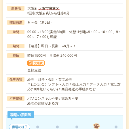
大阪府
大阪市浪速区
勤務地
桜川(大阪府)駅から徒歩8分
月～金（週5日）
曜日頻度
09:00～18:00(実働8時間 休憩1時間)※9：00～16：00、9：
時間
00～17：00も可能
【急募】即日～長期 ※8月～！
期間
時給1500円 月収例 240,000円
時給
交通費
全額支給
経理・財務・会計・英文経理
仕事内容
＊仕訳と会計ソフトへ入力＊売上入力＊データ入力＊電話対
応(10件無いくらい)＊商品発送の手続きなど
パソコンスキル不要 / 英語力不要
応募資格
経理の経験がある方
職場の雰囲気
職場の様子