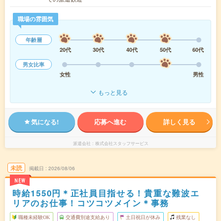
職場の雰囲気
年齢層
20代
30代
40代
50代
60代
男女比率
女性
男性
もっと見る
気になる!
応募へ進む
詳しく見る
派遣会社
株式会社スタッフサービス
未読
掲載日
2026/08/06
NEW
時給1550円＊正社員目指せる！貴重な難波エ
リアのお仕事！コツコツメイン＊事務
職種未経験OK
交通費別途支給あり
土日祝日が休み
残業なし