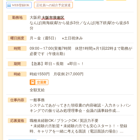
WEB登録OK
正社員への紹介予定派遣
大阪府
大阪市浪速区
勤務地
なんば(南海線)駅から徒歩3分／なんば(地下鉄)駅から徒歩5
分
月～金（週5日） ※土日祝休み
曜日頻度
09:00～17:00(実働7時間 休憩1時間)※月1回22時まで勤務が
時間
必要です（午後出勤）
【急募】即日～長期 ※即日～！
期間
時給1550円 月収例 217,000円
時給
交通費
全額支給
一般事務
仕事内容
システムであがってきた領収書の内容確認・入力ネットバン
キングでの振り込み処理理事会・会議の議事録作成…
職種未経験OK / ブランクOK / 英語力不要
応募資格
＊未経験の方歓迎＊未経験の方でも安心スタート！・登録
時、キャリアを一緒に考える面談（電話面談の場合）…