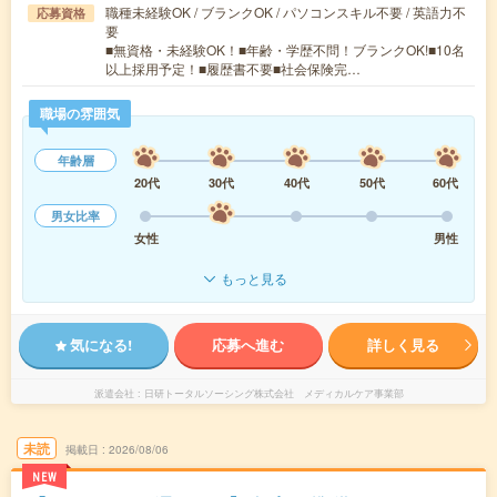
職種未経験OK / ブランクOK / パソコンスキル不要 / 英語力不
応募資格
要
■無資格・未経験OK！■年齢・学歴不問！ブランクOK!■10名
以上採用予定！■履歴書不要■社会保険完…
職場の雰囲気
年齢層
20代
30代
40代
50代
60代
男女比率
女性
男性
もっと見る
気になる!
応募へ進む
詳しく見る
派遣会社
日研トータルソーシング株式会社 メディカルケア事業部
未読
掲載日
2026/08/06
NEW