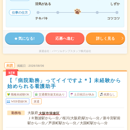
活気がある
しずか
仕事の仕方
テキパキ
コツコツ
気になる!
応募へ進む
詳しく見る
派遣会社
パーソルテンプスタッフ株式会社
未読
掲載日
2026/08/06
NEW
【「病院勤務」ってイイですよ＊】未経験から
始められる看護助手
職種未経験OK
交通費別途支給あり
土日祝日が休み
残業なし
WEB登録OK
派遣
大阪府
大阪市浪速区
勤務地
ＪＲ難波駅から---分／桜川(大阪府)駅から---分／新今宮駅前
駅から---分／芦原町駅から---分／大国町駅から---分