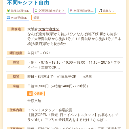
不問✨シフト自由
職種未経験OK
交通費別途支給あり
土日祝日が休み
残業なし
WEB登録OK
派遣
大阪府
大阪市浪速区
勤務地
なんば(南海線)駅から徒歩1分／なんば(地下鉄)駅から徒歩1
分／大阪難波駅から徒歩1分／ＪＲ難波駅から徒歩1分／日本
橋(大阪府)駅から徒歩5分
単発1日～OK！
曜日頻度
〈例〉・9:15～18:15・10:00～18:00・11:15～20:15＊プラ
時間
イベート重視でOK…
即日～8月末まで ※1日単発OK！ ※急募
期間
日給10,500円（※時給1400円×7.5時間）
時給
交通費
全額支給
イベントスタッフ・会場設営
仕事内容
【新店OPEN！激短1日＊イベントスタッフ】お客さんにチ
ラシ通りにアプリの登録案内をするだけ！なんば…
職種未経験OK / ブランクOK / パソコンスキル不要 / 英語力不
応募資格