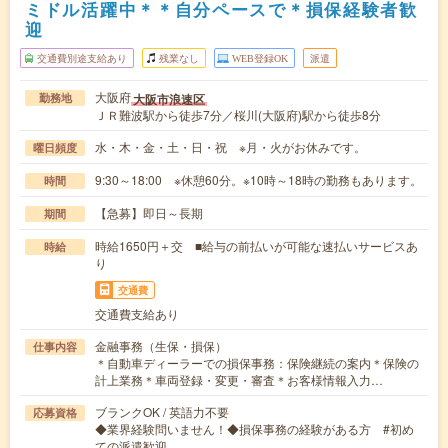
ミドル活躍中＊＊自分ペースで＊損保経験者歓
迎
交通費別途支給あり
残業なし
WEB登録OK
派遣
大阪府
大阪市浪速区
勤務地
ＪＲ難波駅から徒歩7分／桜川(大阪府)駅から徒歩8分
水・木・金・土・日・祝 ※月・火がお休みです。
曜日頻度
9:30～18:00 ※休憩60分。※10時～18時の勤務もあります。
時間
【急募】即日～長期
期間
時給1650円＋交 ■給与の前払いが可能な速払いサービスあ
時給
り
交通費
交通費支給あり
金融事務（生保・損保）
仕事内容
＊自動車ディーラーでの損保事務：保険継続の案内＊保険の
計上業務＊車両登録・変更・審査＊お客様情報入力…
ブランクOK / 英語力不要
応募資格
◆業界経験問いません！◆損保事務の経験がある方 #初め
ての派遣歓迎