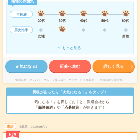
職場の雰囲気
年齢層
20代
30代
40代
50代
60代
男女比率
女性
男性
もっと見る
気になる!
応募へ進む
詳しく見る
派遣会社
マンパワーグループ株式会社 ケアサービス事業部 （医療福祉介護関連）
興味があったら「★気になる！」をタップ！
「気になる！」を押しておくと、派遣会社から
「面談確約」
や
「応募歓迎」
が届きます！
未読
掲載日
2026/08/07
NEW