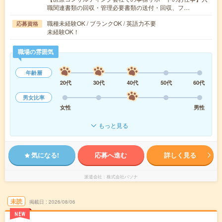
職関連書類の回収・管理必要書類の送付・回収、フ…
職種未経験OK / ブランクOK / 英語力不要
応募資格
未経験OK！
職場の雰囲気
年齢層
20代
30代
40代
50代
60代
男女比率
女性
男性
もっと見る
気になる!
応募へ進む
詳しく見る
派遣会社
株式会社パソナ
未読
掲載日
2026/08/06
NEW