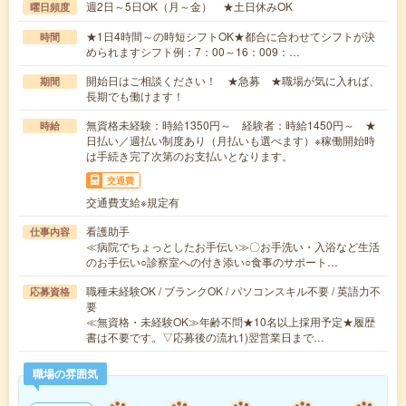
週2日～5日OK（月～金） ★土日休みOK
曜日頻度
★1日4時間～の時短シフトOK★都合に合わせてシフトが決
時間
められますシフト例：7：00～16：009：…
開始日はご相談ください！ ★急募 ★職場が気に入れば、
期間
長期でも働けます！
無資格未経験：時給1350円～ 経験者：時給1450円～ ★
時給
日払い／週払い制度あり（月払いも選べます）※稼働開始時
は手続き完了次第のお支払いとなります。
交通費
交通費支給※規定有
看護助手
仕事内容
≪病院でちょっとしたお手伝い≫〇お手洗い・入浴など生活
のお手伝い○診察室への付き添い○食事のサポート…
職種未経験OK / ブランクOK / パソコンスキル不要 / 英語力不
応募資格
要
≪無資格・未経験OK≫年齢不問★10名以上採用予定★履歴
書は不要です。▽応募後の流れ1)翌営業日まで…
職場の雰囲気