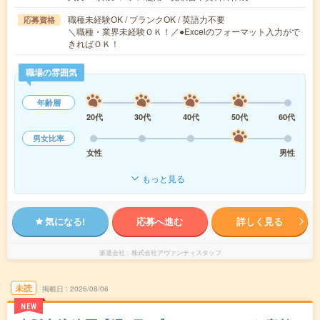
職種未経験OK / ブランクOK / 英語力不要
応募資格
＼職種・業界未経験ＯＫ！／●Excelのフォーマット入力がで
きればＯＫ！
職場の雰囲気
年齢層
20代
30代
40代
50代
60代
男女比率
女性
男性
もっと見る
気になる!
応募へ進む
詳しく見る
派遣会社
株式会社アヴァンティスタッフ
未読
掲載日
2026/08/06
NEW