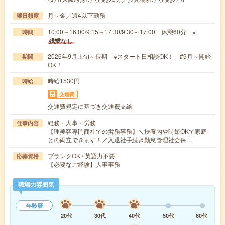
月～金／週4以下勤務
曜日頻度
10:00～16:00/9:15～17:30/9:30～17:00 休憩60分 ※
時間
残業なし
2026年9月上旬～長期 ※スタート日相談OK！ #9月～開始
期間
OK！
時給1530円
時給
交通費
交通費規定に基づき交通費支給
総務・人事・労務
仕事内容
【理美容専門商社での労務事務】＼扶養内や時短OKで家庭
との両立できます！／入退社手続き勤怠管理社会保…
ブランクOK / 英語力不要
応募資格
【必要なご経験】人事事務
職場の雰囲気
年齢層
20代
30代
40代
50代
60代