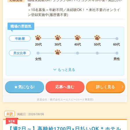
要
＜10名募集＞年齢不問／未経験OK！＊来社不要のオンライ
ン登録実施中(履歴書不要)
職場の雰囲気
年齢層
20代
30代
40代
50代
60代
男女比率
女性
男性
もっと見る
気になる!
応募へ進む
詳しく見る
派遣会社
株式会社エーエスピー(カード事業部)
未読
掲載日
2026/08/06
NEW
【週2日～】高時給1700円×日払いOK＊ホテル