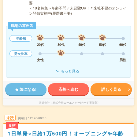
要
＜10名募集＞年齢不問／未経験OK！＊来社不要のオンライ
ン登録実施中(履歴書不要)
職場の雰囲気
年齢層
20代
30代
40代
50代
60代
男女比率
女性
男性
もっと見る
気になる!
応募へ進む
詳しく見る
派遣会社
株式会社エーエスピー(カード事業部)
未読
掲載日
2026/08/06
NEW
1日単発×日給1万500円！オープニング✨年齢