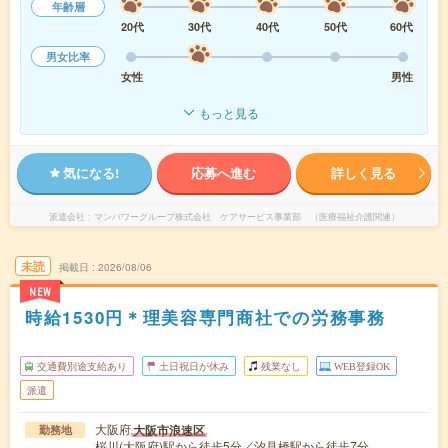
年齢層
20代
30代
40代
50代
60代
男女比率
女性
男性
もっと見る
気になる!
応募へ進む
詳しく見る
派遣会社
マンパワーグループ株式会社 ケアサービス事業部 （医療福祉介護関連）
未読
掲載日
2026/08/06
NEW
時給1530円＊理美容専門商社での労務事務
交通費別途支給あり
土日祝日が休み
残業なし
WEB登録OK
派遣
大阪府
大阪市浪速区
勤務地
桜川(大阪府)駅から徒歩5分／汐見橋駅から徒歩7分