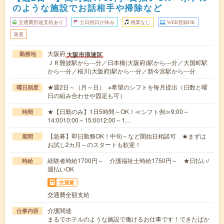
のような施設でお話相手や掃除など
交通費別途支給あり
土日祝日が休み
残業なし
WEB登録OK
派遣
大阪府
大阪市浪速区
勤務地
ＪＲ難波駅から---分／日本橋(大阪府)駅から---分／大国町駅
から---分／桜川(大阪府)駅から---分／新今宮駅から---分
★週2日～（月～日） ※希望のシフトを毎月提出（日数と曜
曜日頻度
日の組み合わせや固定も可）
★【日勤のみ】1日5時間～OK！≪シフト例≫9:00～
時間
14:0010:00～15:0012:00～1…
【急募】即日勤務OK！中旬～など開始日相談可 ★まずは
期間
お試し2カ月～のスタートも歓迎！
経験者時給1700円～ 介護福祉士時給1750円～ ★日払い/
時給
週払いOK
交通費
交通費全額支給
介護関連
仕事内容
まるでホテルのような施設で働けるお仕事です！できたばか