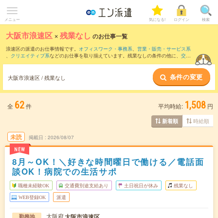
メニュー
気になる!
ログイン
検索
大阪市浪速区
×
残業なし
のお仕事一覧
浪速区の派遣のお仕事情報です。
オフィスワーク・事務系
、
営業・販売・サービス系
、
クリエイティブ系
などのお仕事を取り揃えています。残業なしの条件の他に、
交通
費別途支給あり
、
職種未経験OK
、
友だちと一緒の応募OK
などのこだわり条件も取り
揃えています。
条件の変更
大阪市浪速区 / 残業なし
62
1,508
全
件
平均時給:
円
時給順
新着順
未読
掲載日
2026/08/07
NEW
8月～OK！＼好きな時間曜日で働ける／電話面
談OK！病院での生活サポ
職種未経験OK
交通費別途支給あり
土日祝日が休み
残業なし
WEB登録OK
派遣
大阪府
大阪市浪速区
勤務地