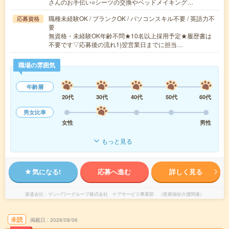
さんのお手伝い○シーツの交換やベッドメイキング…
職種未経験OK / ブランクOK / パソコンスキル不要 / 英語力不
応募資格
要
無資格・未経験OK年齢不問★10名以上採用予定★履歴書は
不要です▽応募後の流れ1)翌営業日までに担当…
職場の雰囲気
年齢層
20代
30代
40代
50代
60代
男女比率
女性
男性
もっと見る
気になる!
応募へ進む
詳しく見る
派遣会社
マンパワーグループ株式会社 ケアサービス事業部 （医療福祉介護関連）
未読
掲載日
2026/08/06