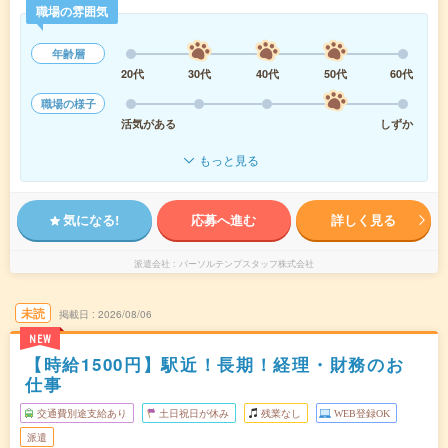
職場の雰囲気
年齢層
20代
30代
40代
50代
60代
職場の様子
活気がある
しずか
もっと見る
気になる!
応募へ進む
詳しく見る
派遣会社
パーソルテンプスタッフ株式会社
未読
掲載日
2026/08/06
NEW
【時給1500円】駅近！長期！経理・財務のお
仕事
交通費別途支給あり
土日祝日が休み
残業なし
WEB登録OK
派遣