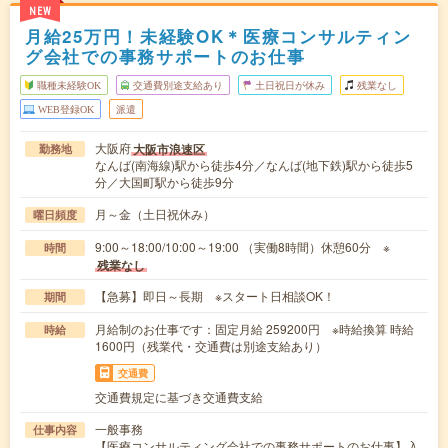
NEW
月給25万円！未経験OK＊医療コンサルティン
グ会社での事務サポートのお仕事
職種未経験OK
交通費別途支給あり
土日祝日が休み
残業なし
WEB登録OK
派遣
大阪府
大阪市浪速区
勤務地
なんば(南海線)駅から徒歩4分／なんば(地下鉄)駅から徒歩5
分／大国町駅から徒歩9分
月～金（土日祝休み）
曜日頻度
9:00～18:00/10:00～19:00 （実働8時間）休憩60分 ※
時間
残業なし
【急募】即日～長期 ※スタート日相談OK！
期間
月給制のお仕事です：固定月給 259200円 ※時給換算 時給
時給
1600円（残業代・交通費は別途支給あり）
交通費
交通費規定に基づき交通費支給
一般事務
仕事内容
【医療コンサルティング会社での事務サポートのお仕事】入