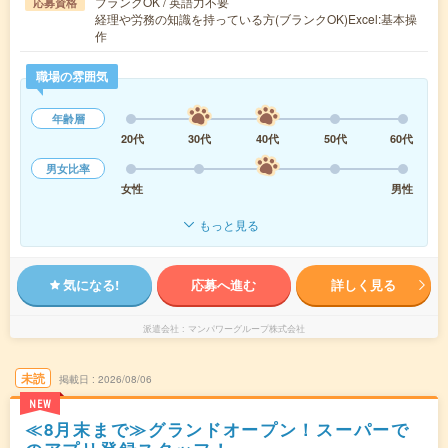
ブランクOK / 英語力不要
応募資格
経理や労務の知識を持っている方(ブランクOK)Excel:基本操
作
職場の雰囲気
年齢層
20代
30代
40代
50代
60代
男女比率
女性
男性
もっと見る
気になる!
応募へ進む
詳しく見る
派遣会社
マンパワーグループ株式会社
未読
掲載日
2026/08/06
NEW
≪8月末まで≫グランドオープン！スーパーで