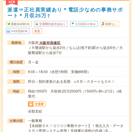
NEW
派遣⇒正社員実績あり＊電話少なめの事務サポ
ート＊月収25万↑
職種未経験OK
交通費別途支給あり
土日祝日が休み
残業なし
WEB登録OK
派遣
大阪府
大阪市浪速区
勤務地
ＪＲ難波駅から徒歩2分／なんば(地下鉄)駅から徒歩6分／大
阪難波駅から徒歩7分
月～金
曜日頻度
9:00～18:00（休憩1時間、実働8時間）
時間
即日～契約更新のある長期 ※９月～スタートもＯＫ！
期間
時給1500円 月収例:25万2000円（1500円×8h×21日）+残
時給
業代
交通費
全額支給
一般事務
仕事内容
【未経験ＯＫ！コツコツ事務サポート】！発注入力・データ
入力⇒専用システム使用！見積書や資料の作成⇒E…