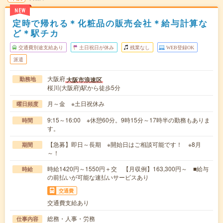
NEW
定時で帰れる＊化粧品の販売会社＊給与計算な
ど＊駅チカ
交通費別途支給あり
土日祝日が休み
残業なし
WEB登録OK
派遣
大阪府
大阪市浪速区
勤務地
桜川(大阪府)駅から徒歩5分
月～金 ※土日祝休み
曜日頻度
9:15～16:00 ※休憩60分。9時15分～17時半の勤務もありま
時間
す。
【急募】即日～長期 ※開始日はご相談可能です！ ※8月
期間
～！
時給1420円～1550円＋交 【月収例】163,300円～ ■給与
時給
の前払いが可能な速払いサービスあり
交通費
交通費支給あり
総務・人事・労務
仕事内容