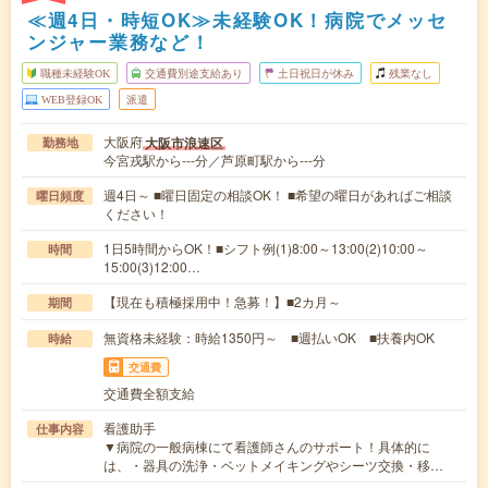
≪週4日・時短OK≫未経験OK！病院でメッセ
ンジャー業務など！
職種未経験OK
交通費別途支給あり
土日祝日が休み
残業なし
WEB登録OK
派遣
大阪府
大阪市浪速区
勤務地
今宮戎駅から---分／芦原町駅から---分
週4日～ ■曜日固定の相談OK！ ■希望の曜日があればご相談
曜日頻度
ください！
1日5時間からOK！■シフト例(1)8:00～13:00(2)10:00～
時間
15:00(3)12:00…
【現在も積極採用中！急募！】■2カ月～
期間
無資格未経験：時給1350円～ ■週払いOK ■扶養内OK
時給
交通費
交通費全額支給
看護助手
仕事内容
▼病院の一般病棟にて看護師さんのサポート！具体的に
は、・器具の洗浄・ベットメイキングやシーツ交換・移…