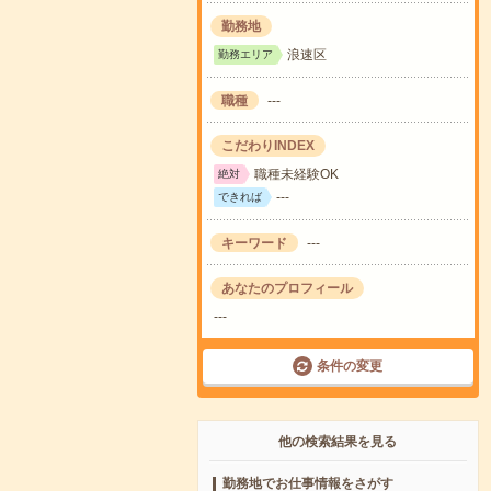
勤務地
浪速区
勤務エリア
職種
---
こだわりINDEX
職種未経験OK
絶対
---
できれば
キーワード
---
あなたのプロフィール
---
条件の変更
他の検索結果を見る
勤務地でお仕事情報をさがす