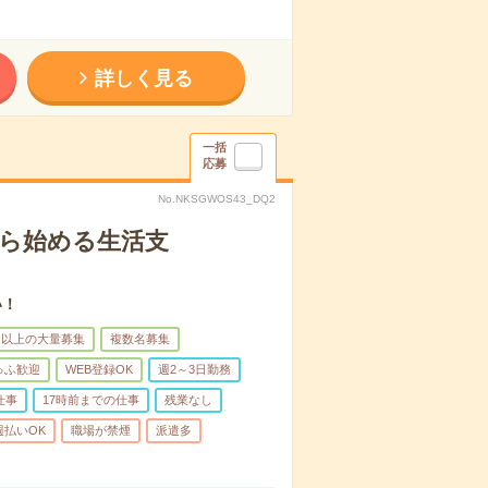
詳しく見る
一括
応募
No.NKSGWOS43_DQ2
から始める生活支
い！
名以上の大量募集
複数名募集
ゅふ歓迎
WEB登録OK
週2～3日勤務
仕事
17時前までの仕事
残業なし
週払いOK
職場が禁煙
派遣多