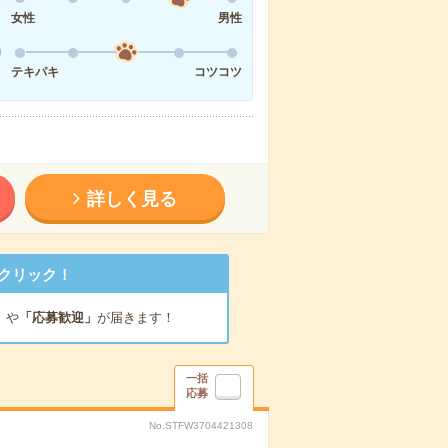
女性
男性
テキパキ
コツコツ
詳しく見る
クリック！
」
や
「応募歓迎」
が届きます！
一括
応募
No.STFW3704421308