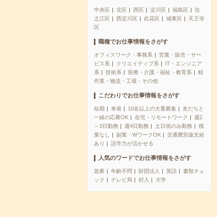
中央区
北区
西区
淀川区
福島区
住
之江区
西淀川区
此花区
城東区
天王寺
区
職種でお仕事情報をさがす
オフィスワーク・事務系
営業・販売・サー
ビス系
クリエイティブ系
IT・エンジニア
系
技術系
医療・介護・福祉・教育系
軽
作業・物流・工場・その他
こだわりでお仕事情報をさがす
短期
単発
10名以上の大量募集
友だちと
一緒の応募OK
在宅・リモートワーク
週2
～3日勤務
週4日勤務
土日祝のみ勤務
残
業なし
副業・WワークOK
交通費別途支給
あり
語学力が活かせる
人気のワードでお仕事情報をさがす
急募
年齢不問
財団法人
英語
書類チェ
ック
テレビ局
封入
大学