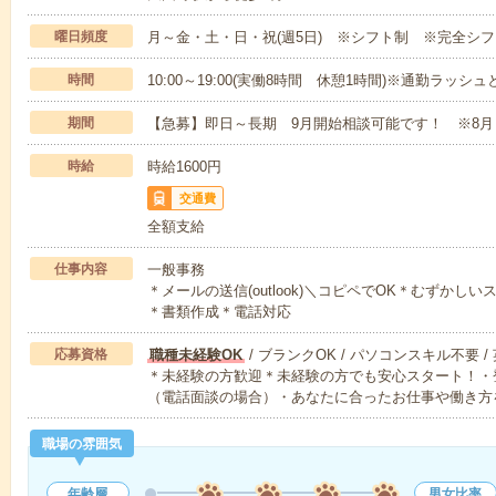
曜日頻度
月～金・土・日・祝(週5日) ※シフト制 ※完全シ
時間
10:00～19:00(実働8時間 休憩1時間)※通勤ラッ
期間
【急募】即日～長期 9月開始相談可能です！ ※8月
時給
時給1600円
交通費
全額支給
仕事内容
一般事務
＊メールの送信(outlook)＼コピペでOK＊むずか
＊書類作成＊電話対応
応募資格
職種未経験OK
/ ブランクOK / パソコンスキル不要 /
＊未経験の方歓迎＊未経験の方でも安心スタート！・
（電話面談の場合）・あなたに合ったお仕事や働き方
職場の雰囲気
年齢層
男女比率