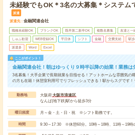
未経験でもOK＊3名の大募集＊システム
派遣
金融関連会社
派遣先
職種未経験OK
ブランクOK
既卒第二新卒OK
複数名募集
友達と一
しゅふ歓迎
WEB登録OK
平日休
シフト
金融
交費支給
駅歩
派遣多
Word
Excel
ここがポイント！
金融関連会社！朝はゆっくり９時半以降の始業！業務は
3名募集！大手企業で長期就業を目指せる！アットホームな雰囲気の
の方も在籍！休憩室利用可でリフレッシュできる！駅からスグです！
勤務地
大阪府
大阪市浪速区
なんば(地下鉄)駅から徒歩3分
曜日頻度
月～金・土・日・祝 ※シフト勤務です。
時間
9:30～17:30 ※休憩60分。10時～18時、11時～1