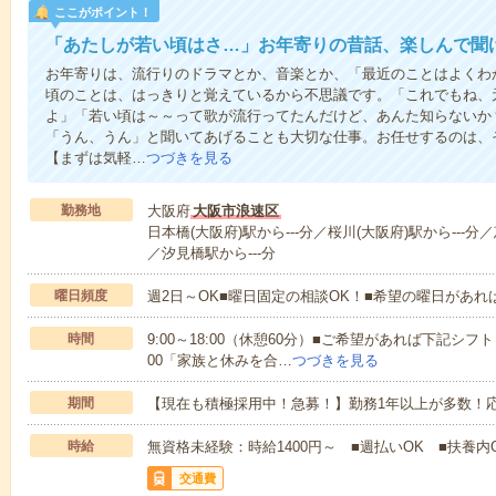
ここがポイント！
「あたしが若い頃はさ…」お年寄りの昔話、楽しんで聞
お年寄りは、流行りのドラマとか、音楽とか、「最近のことはよくわ
頃のことは、はっきりと覚えているから不思議です。「これでもね、
よ」「若い頃は～～って歌が流行ってたんだけど、あんた知らないか
「うん、うん」と聞いてあげることも大切な仕事。お任せするのは、
【まずは気軽…
つづきを見る
勤務地
大阪府
大阪市浪速区
日本橋(大阪府)駅から---分／桜川(大阪府)駅から---分
／汐見橋駅から---分
曜日頻度
週2日～OK■曜日固定の相談OK！■希望の曜日があ
時間
9:00～18:00（休憩60分）■ご希望があれば下記シフトもOK
00「家族と休みを合…
つづきを見る
期間
【現在も積極採用中！急募！】勤務1年以上が多数！応
時給
無資格未経験：時給1400円～ ■週払いOK ■扶養内O
交通費