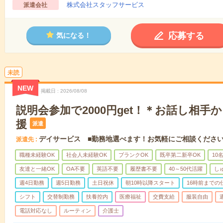
株式会社スタッフサービス
派遣会社
応募する
気になる！
未読
NEW
掲載日
2026/08/08
説明会参加で2000円get！＊お話し相手
援
派遣
デイサービス ■勤務地選べます！お気軽にご相談くださ
派遣先
職種未経験OK
社会人未経験OK
ブランクOK
既卒第二新卒OK
10
友達と一緒OK
OA不要
英語不要
履歴書不要
40～50代活躍
し
週4日勤務
週5日勤務
土日祝休
朝10時以降スタート
16時前までの
シフト
交替制勤務
扶養控内
医療福祉
交費支給
服装自由
電話対応なし
ルーティン
介護士