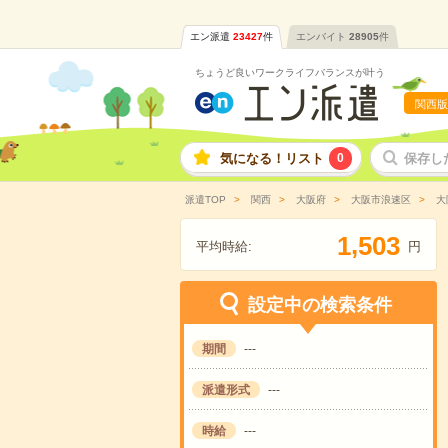
エン派遣
23427
件
エンバイト
28905
件
ちょうど良いワークライフバランスが叶う
関西版
気になる！リスト
0
保存し
派遣TOP
関西
大阪府
大阪市浪速区
大
,
1
5
0
3
平均時給:
円
設定中の検索条件
期間
---
派遣形式
---
時給
---