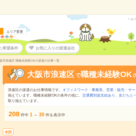
ヘル
エリア変更
た希望条件
お気に入りの派遣会社
阪市浪速区 職種未経験OKの派遣の仕事一覧
大阪市浪速区
職種未経験OK
で
浪速区の派遣のお仕事情報です。
オフィスワーク・事務系
、
営業・販売・サー
揃えています。職種未経験OKの条件の他に、
交通費別途支給あり
、
友だちと一
取り揃えています。
208
1
30
件中
～
件を表示中
未読