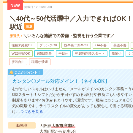
NEW
掲載日
2026/08/08
＼40代～50代活躍中／入力できればOK！
駅近
派遣
＼いろんな施設での警備・監視を行う企業です／
派遣先
職種未経験OK
ブランクOK
既卒第二新卒OK
OA不要
英語不要
WEB登録OK
週5日勤務
平日休
朝10時以降スタート
残業少
シ
服装自由
職場が禁煙
ここがポイント！
カンタン〇メール対応メイン！【ネイルOK】
むずかしいスキルはいりません！メールがメインのカンタン事務＊う
0時スタート！シフトだから平日やすめる○銀行や役所にもいきやす
制度もあります○お休みもとりやすい環境です。服装はカジュアルO
気の職場です。ライフスタイルの変化があっても安心して働ける環境
け…
つづきを見る
勤務地
大阪府
大阪市浪速区
大国町駅から徒歩5分