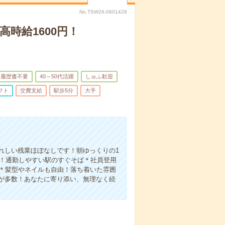
No.TSW26-0601428
高時給1600円！
履歴書不要
40～50代活躍
しゅふ歓迎
フト
交費支給
駅歩5分
大手
れしい残業ほぼなしです！朝ゆっくりの1
い！通勤しやすい駅のすぐそば＊社員登用
K＊髪型やネイルも自由！落ち着いた雰囲
が多数！あなたに寄り添い、無理なく続