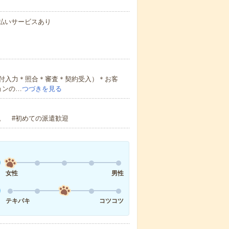
速払いサービスあり
付入力＊照合＊審査＊契約受入）＊お客
ョンの…
つづきを見る
。 #初めての派遣歓迎
女性
男性
テキパキ
コツコツ