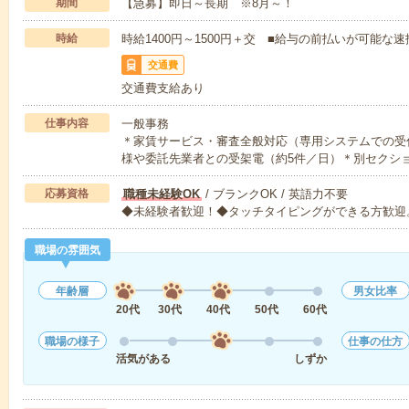
期間
【急募】即日～長期 ※8月～！
時給
時給1400円～1500円＋交 ■給与の前払いが可能な
交通費
交通費支給あり
仕事内容
一般事務
＊家賃サービス・審査全般対応（専用システムでの受
様や委託先業者との受架電（約5件／日）＊別セクシ
応募資格
職種未経験OK
/ ブランクOK / 英語力不要
◆未経験者歓迎！◆タッチタイピングができる方歓迎
職場の雰囲気
年齢層
男女比率
20代
30代
40代
50代
60代
職場の様子
仕事の仕方
活気がある
しずか