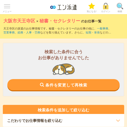
メニュー
気になる!
ログイン
検索
大阪市天王寺区
×
秘書・セクレタリー
のお仕事一覧
天王寺区の派遣のお仕事情報です。秘書・セクレタリーのお仕事の他に、
一般事務
、
営業事務
、
総務・人事・労務
などを取り揃えています。さらに、
短期
・
単発
などの期
間や、
職種未経験OK
などのこだわり条件で絞り込んでいただけます。職種辞典：
秘
書・セレクタリーのお仕事とは？とは？
検索した条件に合う
お仕事がありませんでした
条件を変更して再検索
検索条件を追加して絞り込む
こだわり
でお仕事情報を絞り込む