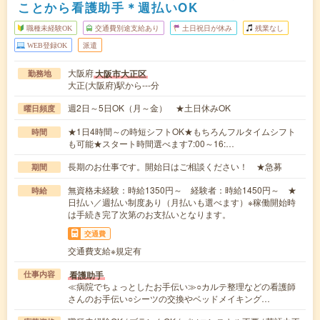
ことから看護助手＊週払いOK
職種未経験OK
交通費別途支給あり
土日祝日が休み
残業なし
WEB登録OK
派遣
大阪府
大阪市大正区
勤務地
大正(大阪府)駅から---分
週2日～5日OK（月～金） ★土日休みOK
曜日頻度
★1日4時間～の時短シフトOK★もちろんフルタイムシフト
時間
も可能★スタート時間選べます7:00～16:…
長期のお仕事です。開始日はご相談ください！ ★急募
期間
無資格未経験：時給1350円～ 経験者：時給1450円～ ★
時給
日払い／週払い制度あり（月払いも選べます）※稼働開始時
は手続き完了次第のお支払いとなります。
交通費
交通費支給※規定有
看護助手
仕事内容
≪病院でちょっとしたお手伝い≫○カルテ整理などの看護師
さんのお手伝い○シーツの交換やベッドメイキング…