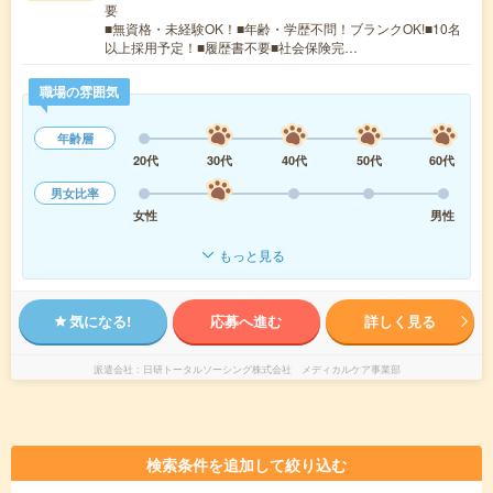
要
■無資格・未経験OK！■年齢・学歴不問！ブランクOK!■10名
以上採用予定！■履歴書不要■社会保険完…
職場の雰囲気
年齢層
20代
30代
40代
50代
60代
男女比率
女性
男性
もっと見る
気になる!
応募へ進む
詳しく見る
派遣会社
日研トータルソーシング株式会社 メディカルケア事業部
検索条件を追加して絞り込む