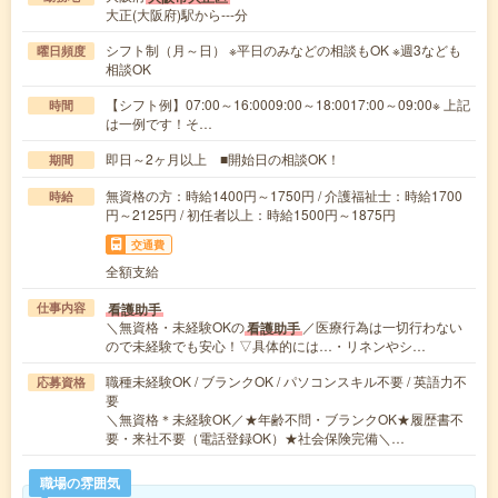
大正(大阪府)駅から---分
シフト制（月～日） ※平日のみなどの相談もOK ※週3なども
曜日頻度
相談OK
【シフト例】07:00～16:0009:00～18:0017:00～09:00※ 上記
時間
は一例です！そ…
即日～2ヶ月以上 ■開始日の相談OK！
期間
無資格の方：時給1400円～1750円 / 介護福祉士：時給1700
時給
円～2125円 / 初任者以上：時給1500円～1875円
交通費
全額支給
看護助手
仕事内容
＼無資格・未経験OKの
／医療行為は一切行わない
看護助手
ので未経験でも安心！▽具体的には…・リネンやシ…
職種未経験OK / ブランクOK / パソコンスキル不要 / 英語力不
応募資格
要
＼無資格＊未経験OK／★年齢不問・ブランクOK★履歴書不
要・来社不要（電話登録OK）★社会保険完備＼…
職場の雰囲気