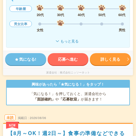
年齢層
20代
30代
40代
50代
60代
男女比率
女性
男性
もっと見る
気になる!
応募へ進む
詳しく見る
派遣会社
株式会社ニッソーネット
興味があったら「★気になる！」をタップ！
「気になる！」を押しておくと、派遣会社から
「面談確約」
や
「応募歓迎」
が届きます！
未読
掲載日
2026/08/06
NEW
【8月～OK！週2日～】食事の準備などできる