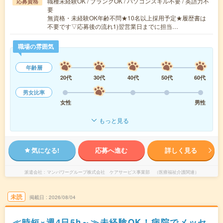
職種未経験OK / ブランクOK / パソコンスキル不要 / 英語力不
応募資格
要
無資格・未経験OK年齢不問★10名以上採用予定★履歴書は
不要です▽応募後の流れ1)翌営業日までに担当…
職場の雰囲気
年齢層
20代
30代
40代
50代
60代
男女比率
女性
男性
もっと見る
気になる!
応募へ進む
詳しく見る
派遣会社
マンパワーグループ株式会社 ケアサービス事業部 （医療福祉介護関連）
未読
掲載日
2026/08/04
≪時短×週4日5h～≫未経験OK！病院でメッセ