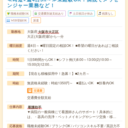
ンジャー業務など！
職種未経験OK
交通費別途支給あり
土日祝日が休み
残業なし
WEB登録OK
派遣
大阪府
大阪市大正区
勤務地
大正(大阪府)駅から---分
週4日～ ■曜日固定の相談OK！ ■希望の曜日があればご相談
曜日頻度
ください！
1日5時間からOK！■シフト例(1)8:00～13:00(2)10:00～
時間
15:00(3)12:00…
【現在も積極採用中！急募！】■2カ月～
期間
無資格未経験：時給1350円～ ■週払いOK ■扶養内OK
時給
交通費
交通費全額支給
看護助手
仕事内容
▼病院の一般病棟にて看護師さんのサポート！具体的に
は、・器具の洗浄・ベットメイキングやシーツ交換・移…
職種未経験OK / ブランクOK / パソコンスキル不要 / 英語力不
応募資格