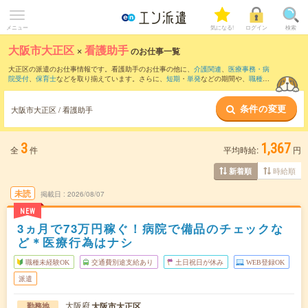
メニュー
気になる!
ログイン
検索
大阪市大正区
×
看護助手
のお仕事一覧
大正区の派遣のお仕事情報です。看護助手のお仕事の他に、
介護関連
、
医療事務・病
院受付
、
保育士
などを取り揃えています。さらに、
短期
・
単発
などの期間や、
職種未
経験OK
などのこだわり条件で絞り込んでいただけます。職種辞典：
看護助手のお仕事
とは？とは？
条件の変更
大阪市大正区 / 看護助手
3
1,367
全
件
平均時給:
円
時給順
新着順
未読
掲載日
2026/08/07
NEW
3ヵ月で73万円稼ぐ！病院で備品のチェックな
ど＊医療行為はナシ
職種未経験OK
交通費別途支給あり
土日祝日が休み
WEB登録OK
派遣
大阪府
大阪市大正区
勤務地