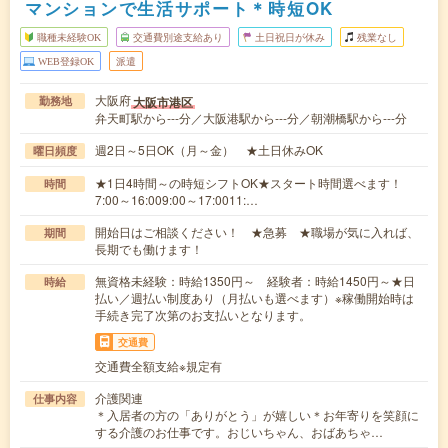
マンションで生活サポート＊時短OK
職種未経験OK
交通費別途支給あり
土日祝日が休み
残業なし
WEB登録OK
派遣
大阪府
大阪市港区
勤務地
弁天町駅から---分／大阪港駅から---分／朝潮橋駅から---分
週2日～5日OK（月～金） ★土日休みOK
曜日頻度
★1日4時間～の時短シフトOK★スタート時間選べます！
時間
7:00～16:009:00～17:0011:…
開始日はご相談ください！ ★急募 ★職場が気に入れば、
期間
長期でも働けます！
無資格未経験：時給1350円～ 経験者：時給1450円～★日
時給
払い／週払い制度あり（月払いも選べます）※稼働開始時は
手続き完了次第のお支払いとなります。
交通費
交通費全額支給※規定有
介護関連
仕事内容
＊入居者の方の「ありがとう」が嬉しい＊お年寄りを笑顔に
する介護のお仕事です。おじいちゃん、おばあちゃ…