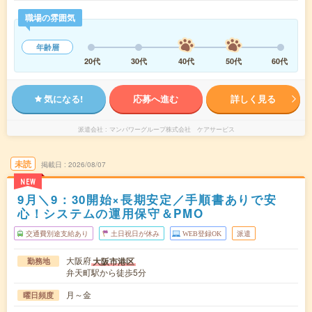
職場の雰囲気
年齢層
20代
30代
40代
50代
60代
気になる!
応募へ進む
詳しく見る
派遣会社
マンパワーグループ株式会社 ケアサービス
未読
掲載日
2026/08/07
NEW
9月＼9：30開始×長期安定／手順書ありで安
心！システムの運用保守＆PMO
交通費別途支給あり
土日祝日が休み
WEB登録OK
派遣
大阪府
大阪市港区
勤務地
弁天町駅から徒歩5分
月～金
曜日頻度