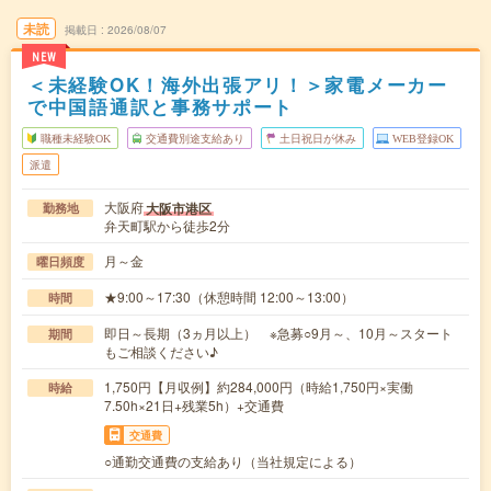
未読
掲載日
2026/08/07
NEW
＜未経験OK！海外出張アリ！＞家電メーカー
で中国語通訳と事務サポート
職種未経験OK
交通費別途支給あり
土日祝日が休み
WEB登録OK
派遣
大阪府
大阪市港区
勤務地
弁天町駅から徒歩2分
月～金
曜日頻度
★9:00～17:30（休憩時間 12:00～13:00）
時間
即日～長期（3ヵ月以上） ※急募○9月～、10月～スタート
期間
もご相談ください♪
1,750円【月収例】約284,000円（時給1,750円×実働
時給
7.50h×21日+残業5h）+交通費
交通費
○通勤交通費の支給あり（当社規定による）