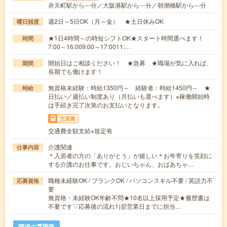
弁天町駅から---分／大阪港駅から---分／朝潮橋駅から---分
週2日～5日OK（月～金） ★土日休みOK
曜日頻度
★1日4時間～の時短シフトOK★スタート時間選べます！
時間
7:00～16:009:00～17:0011:…
開始日はご相談ください！ ★急募 ★職場が気に入れば、
期間
長期でも働けます！
無資格未経験：時給1350円～ 経験者：時給1450円～ ★
時給
日払い／週払い制度あり（月払いも選べます）※稼働開始時
は手続き完了次第のお支払いとなります。
交通費
交通費全額支給※規定有
介護関連
仕事内容
＊入居者の方の「ありがとう」が嬉しい＊お年寄りを笑顔に
する介護のお仕事です。おじいちゃん、おばあちゃ…
職種未経験OK / ブランクOK / パソコンスキル不要 / 英語力不
応募資格
要
無資格・未経験OK年齢不問★10名以上採用予定★履歴書は
不要です▽応募後の流れ1)翌営業日までに担当…
職場の雰囲気