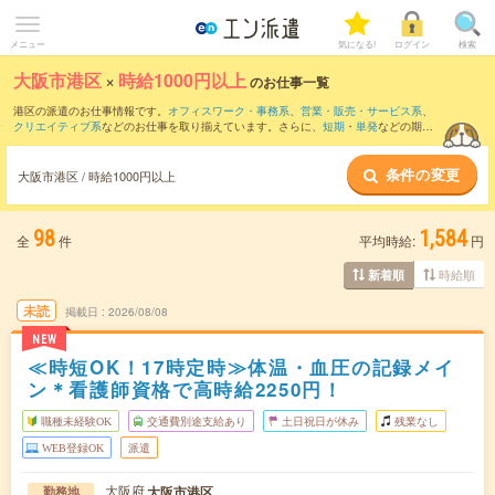
メニュー
気になる!
ログイン
検索
大阪市港区
×
時給1000円以上
のお仕事一覧
港区の派遣のお仕事情報です。
オフィスワーク・事務系
、
営業・販売・サービス系
、
クリエイティブ系
などのお仕事を取り揃えています。さらに、
短期
・
単発
などの期間
や、
職種未経験OK
などのこだわり条件で絞り込んでいただけます。
条件の変更
時給
1200円以上
・
1800円以上
の求人はこちら
大阪市港区 / 時給1000円以上
当サイトでは法令を遵守し、最低賃金以上の求人のみを掲載しています。
98
1,584
全
件
平均時給:
円
時給順
新着順
未読
掲載日
2026/08/08
NEW
≪時短OK！17時定時≫体温・血圧の記録メイ
ン＊看護師資格で高時給2250円！
職種未経験OK
交通費別途支給あり
土日祝日が休み
残業なし
WEB登録OK
派遣
大阪府
大阪市港区
勤務地