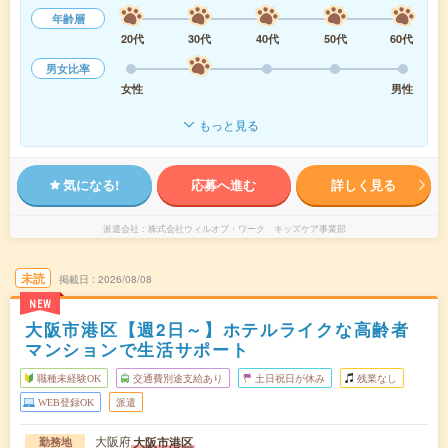
年齢層
20代
30代
40代
50代
60代
男女比率
女性
男性
もっと見る
気になる!
応募へ進む
詳しく見る
派遣会社
株式会社ウィルオブ・ワーク キッズケア事業部
未読
掲載日
2026/08/08
NEW
大阪市港区【週2日～】ホテルライクな高齢者
マンションで生活サポート
職種未経験OK
交通費別途支給あり
土日祝日が休み
残業なし
WEB登録OK
派遣
大阪府
大阪市港区
勤務地