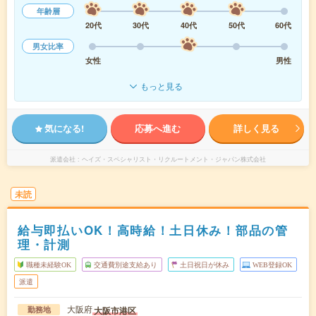
年齢層
20代
30代
40代
50代
60代
男女比率
女性
男性
もっと見る
気になる!
応募へ進む
詳しく見る
派遣会社
ヘイズ・スペシャリスト・リクルートメント・ジャパン株式会社
未読
給与即払いOK！高時給！土日休み！部品の管
理・計測
職種未経験OK
交通費別途支給あり
土日祝日が休み
WEB登録OK
派遣
大阪府
大阪市港区
勤務地