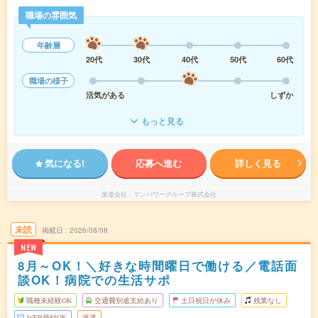
職場の雰囲気
年齢層
20代
30代
40代
50代
60代
職場の様子
活気がある
しずか
もっと見る
気になる!
応募へ進む
詳しく見る
派遣会社
マンパワーグループ株式会社
未読
掲載日
2026/08/08
NEW
8月～OK！＼好きな時間曜日で働ける／電話面
談OK！病院での生活サポ
職種未経験OK
交通費別途支給あり
土日祝日が休み
残業なし
WEB登録OK
派遣