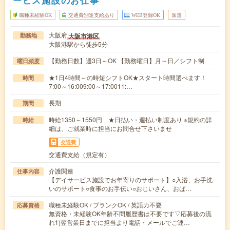
ービス施設のお仕事
職種未経験OK
交通費別途支給あり
WEB登録OK
派遣
大阪府
大阪市港区
勤務地
大阪港駅から徒歩5分
【勤務日数】週3日～OK 【勤務曜日】月～日／シフト制
曜日頻度
★1日4時間～の時短シフトOK★スタート時間選べます！
時間
7:00～16:009:00～17:0011:…
長期
期間
時給1350～1550円 ★日払い・週払い制度あり ※規約の詳
時給
細は、ご就業時に担当にお問合せ下さいませ
交通費
交通費支給（規定有）
介護関連
仕事内容
【デイサービス施設でお年寄りのサポート】○入浴、お手洗
いのサポート○食事のお手伝い○おじいさん、おば…
職種未経験OK / ブランクOK / 英語力不要
応募資格
無資格・未経験OK年齢不問履歴書は不要です▽応募後の流
れ1)翌営業日までに担当より電話・メールでご連…