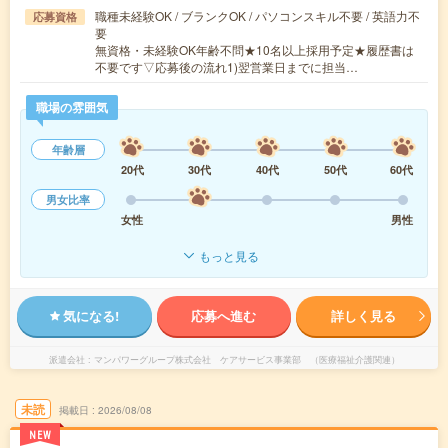
職種未経験OK / ブランクOK / パソコンスキル不要 / 英語力不
応募資格
要
無資格・未経験OK年齢不問★10名以上採用予定★履歴書は
不要です▽応募後の流れ1)翌営業日までに担当…
職場の雰囲気
年齢層
20代
30代
40代
50代
60代
男女比率
女性
男性
もっと見る
気になる!
応募へ進む
詳しく見る
派遣会社
マンパワーグループ株式会社 ケアサービス事業部 （医療福祉介護関連）
未読
掲載日
2026/08/08
NEW