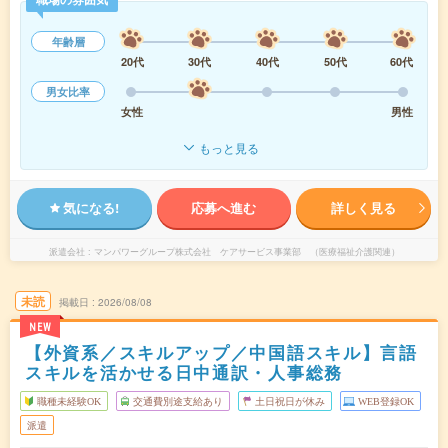
年齢層
20代
30代
40代
50代
60代
男女比率
女性
男性
もっと見る
気になる!
応募へ進む
詳しく見る
派遣会社
マンパワーグループ株式会社 ケアサービス事業部 （医療福祉介護関連）
未読
掲載日
2026/08/08
NEW
【外資系／スキルアップ／中国語スキル】言語
スキルを活かせる日中通訳・人事総務
職種未経験OK
交通費別途支給あり
土日祝日が休み
WEB登録OK
派遣