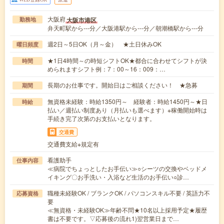
大阪府
大阪市港区
勤務地
弁天町駅から---分／大阪港駅から---分／朝潮橋駅から---分
週2日～5日OK（月～金） ★土日休みOK
曜日頻度
★1日4時間～の時短シフトOK★都合に合わせてシフトが決
時間
められますシフト例：7：00～16：009：…
長期のお仕事です。開始日はご相談ください！ ★急募
期間
無資格未経験：時給1350円～ 経験者：時給1450円～★日
時給
払い／週払い制度あり（月払いも選べます）※稼働開始時は
手続き完了次第のお支払いとなります。
交通費
交通費支給※規定有
看護助手
仕事内容
≪病院でちょっとしたお手伝い≫○シーツの交換やベッドメ
イキング〇お手洗い・入浴など生活のお手伝い○診…
職種未経験OK / ブランクOK / パソコンスキル不要 / 英語力不
応募資格
要
≪無資格・未経験OK≫年齢不問★10名以上採用予定★履歴
書は不要です。▽応募後の流れ1)翌営業日まで…