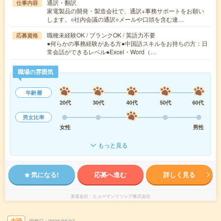
通訳・翻訳
仕事内容
家電製品の開発・製造会社で、通訳+事務サポートをお願い
します。○社内会議の通訳○メールや口頭を含む連…
職種未経験OK / ブランクOK / 英語力不要
応募資格
●何らかの事務経験がある方●中国語スキルをお持ちの方：日
常会話ができるレベル●Excel・Word（…
職場の雰囲気
年齢層
20代
30代
40代
50代
60代
男女比率
女性
男性
もっと見る
気になる!
応募へ進む
詳しく見る
派遣会社
ヒューマンリソシア株式会社
未読