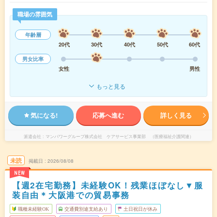
職場の雰囲気
年齢層
20代
30代
40代
50代
60代
男女比率
女性
男性
もっと見る
気になる!
応募へ進む
詳しく見る
派遣会社
マンパワーグループ株式会社 ケアサービス事業部 （医療福祉介護関連）
未読
掲載日
2026/08/08
NEW
【週2在宅勤務】未経験OK！残業ほぼなし▼服
装自由＊大阪港での貿易事務
職種未経験OK
交通費別途支給あり
土日祝日が休み