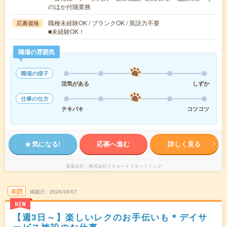
のほか付随業務
職種未経験OK / ブランクOK / 英語力不要
応募資格
■未経験OK！
職場の雰囲気
職場の様子
活気がある
しずか
仕事の仕方
テキパキ
コツコツ
気になる!
応募へ進む
詳しく見る
派遣会社
株式会社リクルートスタッフィング
未読
掲載日
2026/08/07
NEW
【週3日～】楽しいレクのお手伝いも＊デイサ