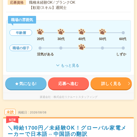
職種未経験OK / ブランクOK
応募資格
【歓迎/スキル】通関士
職場の雰囲気
年齢層
20代
30代
40代
50代
60代
職場の様子
活気がある
しずか
もっと見る
気になる!
応募へ進む
詳しく見る
派遣会社
株式会社リクルートスタッフィング
未読
掲載日
2026/08/08
NEW
＼時給1700円／未経験OK！グローバル家電メ
ーカーで日本語⇔中国語の翻訳