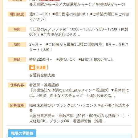
弁天町駅から---分／大阪港駅から---分／朝潮橋駅から---分
週3日～OK！ ■曜日固定の相談OK！ ■ご希望の曜日をご相談
曜日頻度
ください！
＼日勤のみ／シフト例・10:00～15:00・9:00～17:00（休憩
時間
60分）■ご希望があればその…
2ヶ月～ ■ご応募から最短3日後に開始可能 8月～、9月ス
期間
タートもOK！
時給2250円～ ■週払いOK ■日収1万8000円以上
時給
交通費
交通費全額支給
看護師・准看護師
仕事内容
【介護施設で体調などの記録がメイン＊看護師】▼具体的に
は…○体温、血圧などのチェック・記録○お薬の飲…
職種未経験OK / ブランクOK / パソコンスキル不要 / 英語力不
応募資格
要
≪履歴書不要≫・年齢不問（50代・60代の方も活躍中！）・
未経験OK・ブランクOK・看護師資格（准看…
職場の雰囲気