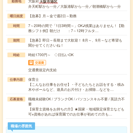
大阪府
大阪市港区
勤務地
弁天町駅から---分／大阪港駅から---分／朝潮橋駅から---分
【急募】月～金で週2日～勤務
曜日頻度
7～20時の間で「1日3時間～」OK♪残業はありません！【勤
時間
務シフト例】朝だけ ：7～12時フルタ…
【急募】即日～長期まで大歓迎！ 8月～、9月～など希望も
期間
聞かせてくださいね！
時給1700円～ ◇日払いOK
時給
交通費
交通費規定内支給
保育士
仕事内容
【こんなお仕事をお任せ】・子どもたちとお話をする・積み
木やボールなど、遊具のお片付け・お掃除…などを…
職種未経験OK / ブランクOK / パソコンスキル不要 / 英語力不
応募資格
要
【保育士資格をお持ちの方】★国家・地域限定保育士なども
可※資格があれば保育園でのお仕事が初めての方も…
職場の雰囲気