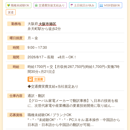
職種未経験OK
交通費別途支給あり
土日祝日が休み
WEB登録OK
派遣
大阪府
大阪市港区
勤務地
弁天町駅から徒歩2分
月～金
曜日頻度
9:00～17:30
時間
2026/8/17～長期 ※8月～OK！
期間
時給1700円＋交【月収例:267,750円(時給1,700円×実働7時
時給
間30分×月21日)】
交通費
◆交通費実費支給※当社規定あり
通訳・翻訳
仕事内容
【グローバル家電メーカーで翻訳事務】＼日本の技術を核
に、次世代家電や産業機器の要素技術開発に取り組ん…
職種未経験OK / ブランクOK
応募資格
*・*・*未経験OK*・*・*・PCスキル:基本操作・中国語から
日本語・日本語から中国語の翻訳が可能…