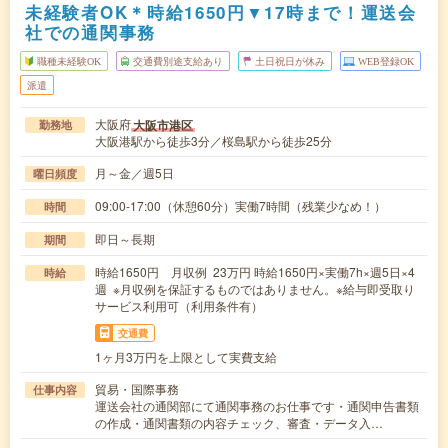
未経験者OK＊時給1650円▼17時まで！運送会
社での通関事務
職種未経験OK
交通費別途支給あり
土日祝日が休み
WEB登録OK
派遣
大阪府
大阪市港区
勤務地
大阪港駅から徒歩3分／桜島駅から徒歩25分
月～金／週5日
曜日頻度
09:00-17:00（休憩60分）実働7時間（残業少なめ！）
時間
即日～長期
期間
時給1650円 月収例 23万円 時給1650円×実働7h×週5日×4
時給
週 ※月収例を保証するものではありません。※給与即受取り
サービス利用可（利用条件有）
交通費
1ヶ月3万円を上限として実費支給
貿易・国際事務
仕事内容
運送会社の通関部にて通関事務のお仕事です・通関申告書類
の作成・通関書類の内容チェック、審査・データ入…