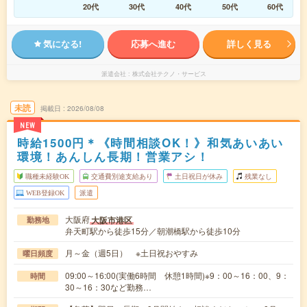
20代
30代
40代
50代
60代
気になる!
応募へ進む
詳しく見る
派遣会社
株式会社テクノ・サービス
未読
掲載日
2026/08/08
NEW
時給1500円＊《時間相談OK！》和気あいあい
環境！あんしん長期！営業アシ！
職種未経験OK
交通費別途支給あり
土日祝日が休み
残業なし
WEB登録OK
派遣
大阪府
大阪市港区
勤務地
弁天町駅から徒歩15分／朝潮橋駅から徒歩10分
月～金（週5日） ※土日祝おやすみ
曜日頻度
09:00～16:00(実働6時間 休憩1時間)※9：00～16：00、9：
時間
30～16：30など勤務…