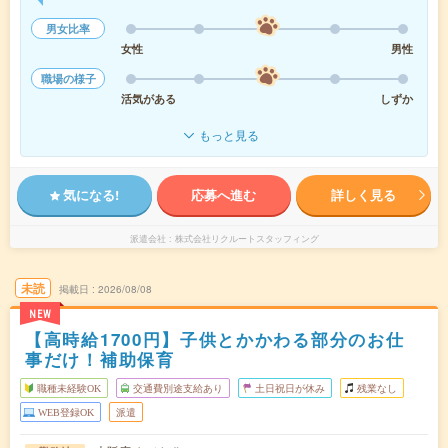
男女比率
女性
男性
職場の様子
活気がある
しずか
もっと見る
気になる!
応募へ進む
詳しく見る
派遣会社
株式会社リクルートスタッフィング
未読
掲載日
2026/08/08
NEW
【高時給1700円】子供とかかわる部分のお仕
事だけ！補助保育
職種未経験OK
交通費別途支給あり
土日祝日が休み
残業なし
WEB登録OK
派遣