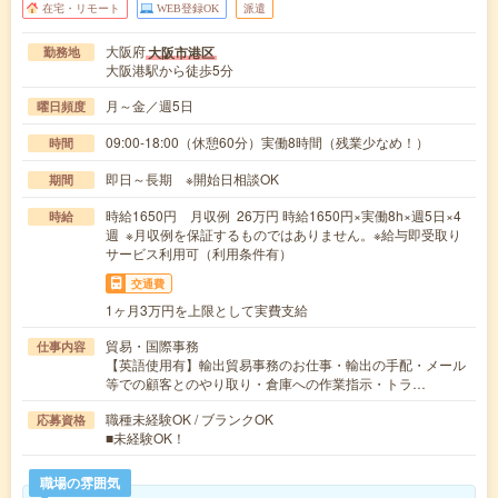
在宅・リモート
WEB登録OK
派遣
大阪府
大阪市港区
勤務地
大阪港駅から徒歩5分
月～金／週5日
曜日頻度
09:00-18:00（休憩60分）実働8時間（残業少なめ！）
時間
即日～長期 ※開始日相談OK
期間
時給1650円 月収例 26万円 時給1650円×実働8h×週5日×4
時給
週 ※月収例を保証するものではありません。※給与即受取り
サービス利用可（利用条件有）
交通費
1ヶ月3万円を上限として実費支給
貿易・国際事務
仕事内容
【英語使用有】輸出貿易事務のお仕事・輸出の手配・メール
等での顧客とのやり取り・倉庫への作業指示・トラ…
職種未経験OK / ブランクOK
応募資格
■未経験OK！
職場の雰囲気