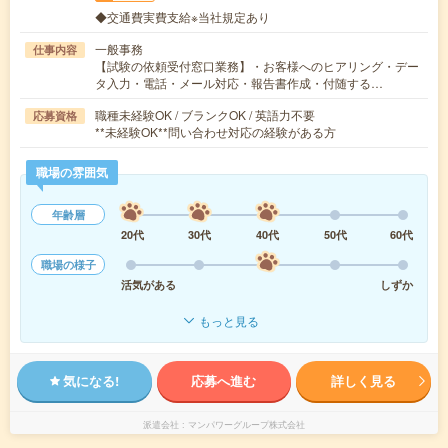
◆交通費実費支給※当社規定あり
一般事務
仕事内容
【試験の依頼受付窓口業務】・お客様へのヒアリング・デー
タ入力・電話・メール対応・報告書作成・付随する…
職種未経験OK / ブランクOK / 英語力不要
応募資格
**未経験OK**問い合わせ対応の経験がある方
職場の雰囲気
年齢層
20代
30代
40代
50代
60代
職場の様子
活気がある
しずか
もっと見る
気になる!
応募へ進む
詳しく見る
派遣会社
マンパワーグループ株式会社