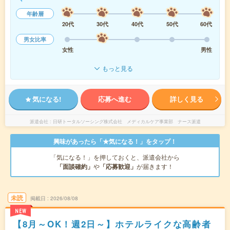
年齢層
20代
30代
40代
50代
60代
男女比率
女性
男性
もっと見る
気になる!
応募へ進む
詳しく見る
派遣会社
日研トータルソーシング株式会社 メディカルケア事業部 ナース派遣
興味があったら「★気になる！」をタップ！
「気になる！」を押しておくと、派遣会社から
「面談確約」
や
「応募歓迎」
が届きます！
未読
掲載日
2026/08/08
NEW
【8月～OK！週2日～】ホテルライクな高齢者