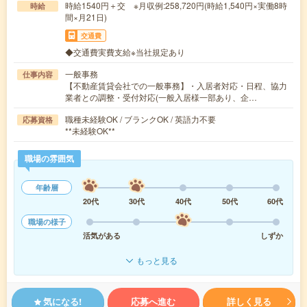
時給1540円＋交 ※月収例:258,720円(時給1,540円×実働8時
時給
間×月21日)
交通費
◆交通費実費支給※当社規定あり
一般事務
仕事内容
【不動産賃貸会社での一般事務】・入居者対応・日程、協力
業者との調整・受付対応(一般入居様一部あり、企…
職種未経験OK / ブランクOK / 英語力不要
応募資格
**未経験OK**
職場の雰囲気
年齢層
20代
30代
40代
50代
60代
職場の様子
活気がある
しずか
もっと見る
気になる!
応募へ進む
詳しく見る