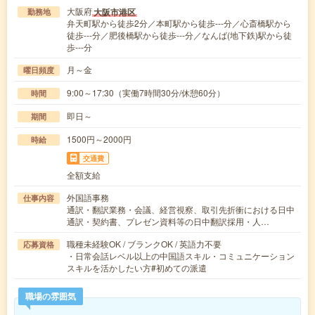
大阪府
大阪市港区
勤務地
弁天町駅から徒歩2分／本町駅から徒歩---分／心斎橋駅から
徒歩---分／肥後橋駅から徒歩---分／なんば(地下鉄)駅から徒
歩---分
月～金
曜日頻度
9:00～17:30（実働7時間30分/休憩60分）
時間
即日～
期間
1500円～2000円
時給
交通費
全額支給
外国語事務
仕事内容
通訳・翻訳業務・会議、経営視察、取引先折衝における日中
通訳・契約書、プレゼン資料等の日中翻訳採用・人…
職種未経験OK / ブランクOK / 英語力不要
応募資格
・日常会話レベル以上の中国語スキル・コミュニケーション
スキルを活かしたい方#初めての派遣
職場の雰囲気