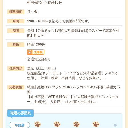
朝潮橋駅から徒歩15分
月～金
曜日頻度
9:00～18:00※表記のうち実働8時間です。
時間
長期【ご応募から1週間以内(最短2日目)のスピード就業が可
期間
能】即日～
時給1300円
時給
交通費
交通費支給有り
製造（組立・加工）
仕事内容
機械部品(ネジ・ナット・パイプなど)の部品管理、ノギスを
使用して計測・検査、出荷準備、などをお願いし…
職種未経験OK / ブランクOK / パソコンスキル不要 / 英語力不
応募資格
要
【来社不要、WEB登録OK！】〇未経験大歓迎！〇フリータ
ー、主婦(夫) 大歓迎！ ※お仕事の掛け持ち…
職場の雰囲気
年齢層