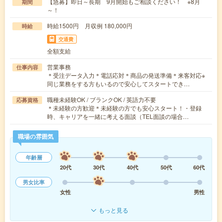
【急募】即日～長期 9月開始もご相談ください！ ※8月
期間
～！
時給1500円 月収例 180,000円
時給
交通費
全額支給
営業事務
仕事内容
＊受注データ入力＊電話応対＊商品の発送準備＊来客対応※
同じ業務をする方もいるので安心してスタートでき…
職種未経験OK / ブランクOK / 英語力不要
応募資格
＊未経験の方歓迎＊未経験の方でも安心スタート！・登録
時、キャリアを一緒に考える面談（TEL面談の場合…
職場の雰囲気
年齢層
20代
30代
40代
50代
60代
男女比率
女性
男性
もっと見る