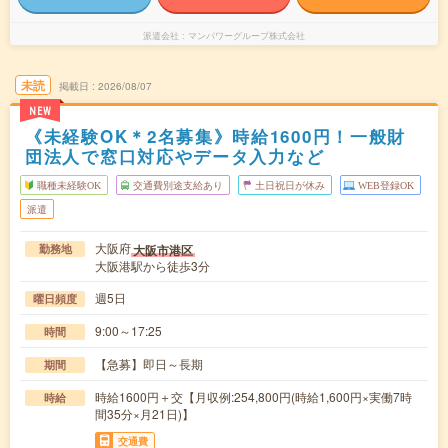
派遣会社
マンパワーグループ株式会社
未読
掲載日
2026/08/07
NEW
《未経験OK＊2名募集》時給1600円！一般財
団法人で窓口対応やデータ入力など
職種未経験OK
交通費別途支給あり
土日祝日が休み
WEB登録OK
派遣
大阪府
大阪市港区
勤務地
大阪港駅から徒歩3分
週5日
曜日頻度
9:00～17:25
時間
【急募】即日～長期
期間
時給1600円＋交【月収例:254,800円(時給1,600円×実働7時
時給
間35分×月21日)】
交通費