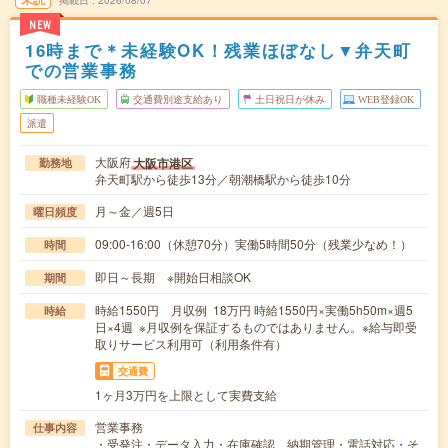
掲載日
2026/08/07
NEW
16時まで＊未経験OK！残業ほぼなし▼弁天町
での営業事務
職種未経験OK
交通費別途支給あり
土日祝日が休み
WEB登録OK
派遣
大阪府
大阪市港区
勤務地
弁天町駅から徒歩13分／朝潮橋駅から徒歩10分
月～金／週5日
曜日頻度
09:00-16:00（休憩70分）実働5時間50分（残業少なめ！）
時間
即日～長期 ※開始日相談OK
期間
時給1550円 月収例 18万円 時給1550円×実働5h50m×週5
時給
日×4週 ※月収例を保証するものではありません。※給与即受
取りサービス利用可（利用条件有）
交通費
1ヶ月3万円を上限として実費支給
営業事務
仕事内容
・受発注・データ入力・在庫確認、納期管理・電話対応・そ