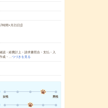
働7時間×月21日)】
確認・経費計上・請求書照合・支払・入
作成・…
つづきを見る
女性
男性