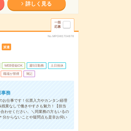
詳しく見る
一括
応募
No.MPGW1704878
派遣
WEB登録OK
週5日勤務
土日祝休
職場が禁煙
簿記
業事務
でのお仕事です！伝票入力やカンタン経理
&残業なしで働きやすさも魅力！【担当
い合わせください。＼同業務の方もいるの
＊分からないことや疑問点も是非お伺い