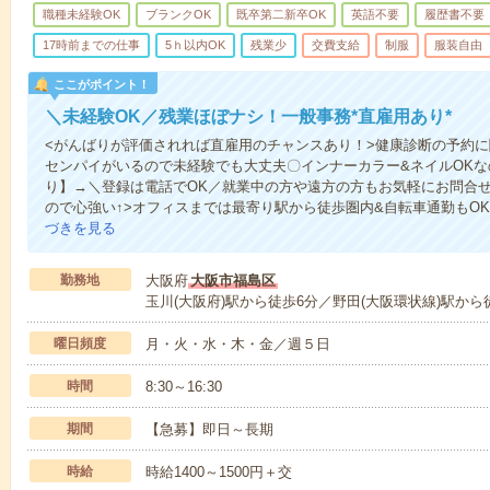
職種未経験OK
ブランクOK
既卒第二新卒OK
英語不要
履歴書不要
17時前までの仕事
5ｈ以内OK
残業少
交費支給
制服
服装自由
ここがポイント！
＼未経験OK／残業ほぼナシ！一般事務*直雇用あり*
<がんばりが評価されれば直雇用のチャンスあり！>健康診断の予約
センパイがいるので未経験でも大丈夫〇インナーカラー&ネイルOK
り】→＼登録は電話でOK／就業中の方や遠方の方もお気軽にお問合
ので心強い↑>オフィスまでは最寄り駅から徒歩圏内&自転車通勤もOK
づきを見る
勤務地
大阪府
大阪市福島区
玉川(大阪府)駅から徒歩6分／野田(大阪環状線)駅から
曜日頻度
月・火・水・木・金／週５日
時間
8:30～16:30
期間
【急募】即日～長期
時給
時給1400～1500円＋交