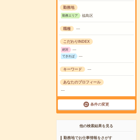
勤務地
福島区
勤務エリア
職種
---
こだわりINDEX
---
絶対
---
できれば
キーワード
---
あなたのプロフィール
---
条件の変更
他の検索結果を見る
勤務地でお仕事情報をさがす