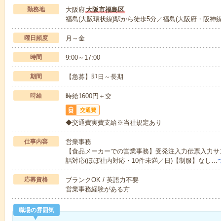
勤務地
大阪府
大阪市福島区
福島(大阪環状線)駅から徒歩5分／福島(大阪府・阪神線
曜日頻度
月～金
時間
9:00～17:00
期間
【急募】即日～長期
時給
時給1600円＋交
交通費
◆交通費実費支給※当社規定あり
仕事内容
営業事務
【食品メーカーでの営業事務】受発注入力伝票入力サン
話対応(ほぼ社内対応・10件未満／日)【制服】なし…
応募資格
ブランクOK / 英語力不要
営業事務経験がある方
職場の雰囲気