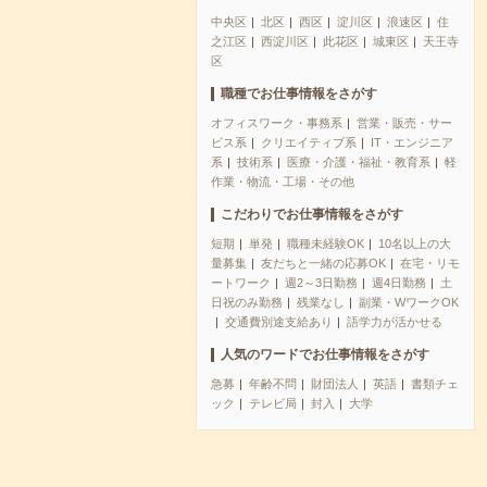
中央区
北区
西区
淀川区
浪速区
住
之江区
西淀川区
此花区
城東区
天王寺
区
職種でお仕事情報をさがす
オフィスワーク・事務系
営業・販売・サー
ビス系
クリエイティブ系
IT・エンジニア
系
技術系
医療・介護・福祉・教育系
軽
作業・物流・工場・その他
こだわりでお仕事情報をさがす
短期
単発
職種未経験OK
10名以上の大
量募集
友だちと一緒の応募OK
在宅・リモ
ートワーク
週2～3日勤務
週4日勤務
土
日祝のみ勤務
残業なし
副業・WワークOK
交通費別途支給あり
語学力が活かせる
人気のワードでお仕事情報をさがす
急募
年齢不問
財団法人
英語
書類チェ
ック
テレビ局
封入
大学