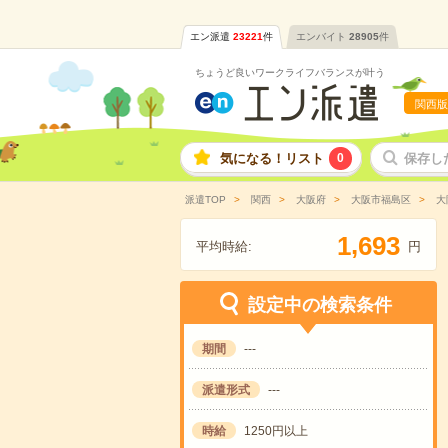
エン派遣
23221
件
エンバイト
28905
件
ちょうど良いワークライフバランスが叶う
関西版
気になる！リスト
0
保存し
派遣TOP
関西
大阪府
大阪市福島区
大
,
1
6
9
3
平均時給:
円
設定中の検索条件
期間
---
派遣形式
---
時給
1250円以上