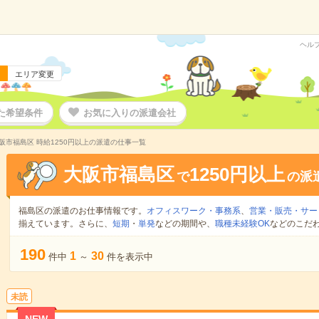
ヘル
エリア変更
た希望条件
お気に入りの派遣会社
阪市福島区 時給1250円以上の派遣の仕事一覧
大阪市福島区
1250円以上
で
の派
福島区の派遣のお仕事情報です。
オフィスワーク・事務系
、
営業・販売・サー
揃えています。さらに、
短期
・
単発
などの期間や、
職種未経験OK
などのこだ
190
1
30
件中
～
件を表示中
未読