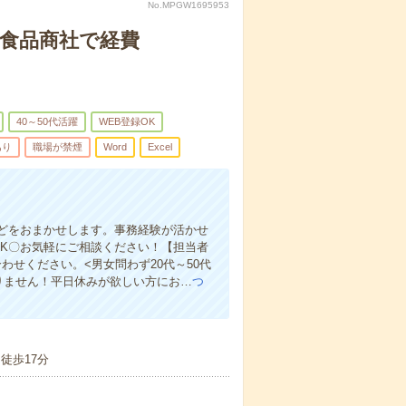
No.MPGW1695953
！食品商社で経費
40～50代活躍
WEB登録OK
あり
職場が禁煙
Word
Excel
どをおまかせします。事務経験が活かせ
OK〇お気軽にご相談ください！【担当者
せください。<男女問わず20代～50代
りません！平日休みが欲しい方にお…
つ
徒歩17分