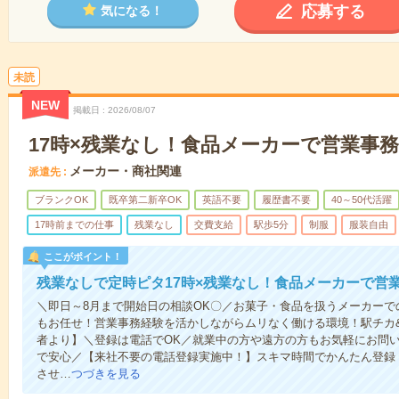
応募する
気になる！
未読
NEW
掲載日
2026/08/07
17時×残業なし！食品メーカーで営業事務
メーカー・商社関連
派遣先
ブランクOK
既卒第二新卒OK
英語不要
履歴書不要
40～50代活躍
17時前までの仕事
残業なし
交費支給
駅歩5分
制服
服装自由
ここがポイント！
残業なしで定時ピタ17時×残業なし！食品メーカーで営
＼即日～8月まで開始日の相談OK〇／お菓子・食品を扱うメーカー
もお任せ！営業事務経験を活かしながらムリなく働ける環境！駅チカ
者より】＼登録は電話でOK／就業中の方や遠方の方もお気軽にお問
で安心／【来社不要の電話登録実施中！】スキマ時間でかんたん登録
させ…
つづきを見る