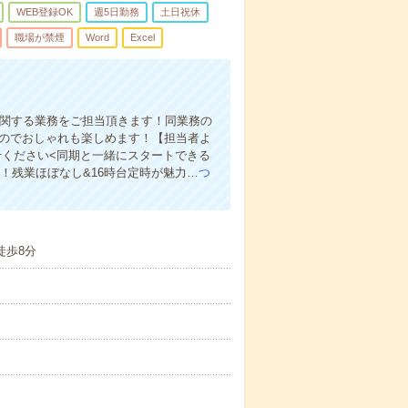
WEB登録OK
週5日勤務
土日祝休
職場が禁煙
Word
Excel
に関する業務をご担当頂きます！同業務の
なのでおしゃれも楽しめます！【担当者よ
せください<同期と一緒にスタートできる
！残業ほぼなし&16時台定時が魅力…
つ
徒歩8分