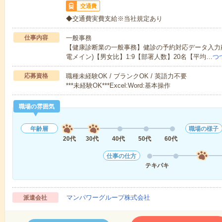
交通費
◆交通費実費支給※当社規定あり
仕事内容
一般事務
【健康診断業の一般事務】健診の予約対応データ入力顧
電メイン)【男女比】1:9【部署人数】20名【平均…
つ
応募資格
職種未経験OK / ブランクOK / 英語力不要
***未経験OK***Excel:Word:基本操作
職場の雰囲気
年齢層
職場の様子
20代
30代
40代
50代
60代
仕事の仕方
テキパキ
マンパワーグループ株式会社
派遣会社