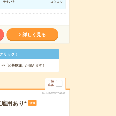
テキパキ
コツコツ
詳しく見る
クリック！
」
や
「応募歓迎」
が届きます！
一括
応募
No.MPGW1706987
雇用あり*
派遣