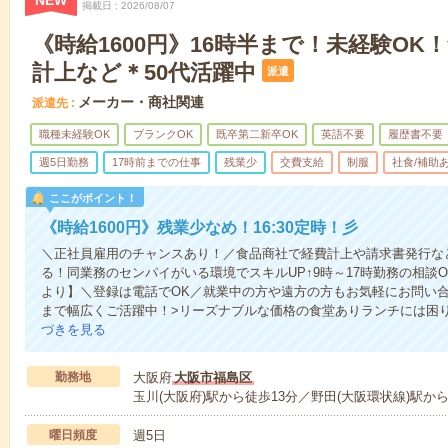
NEW
掲載日
2026/08/07
《時給1600円》16時半まで！未経験OK
計上など＊50代活躍中
派遣
メーカー・商社関連
派遣先
職種未経験OK
ブランクOK
既卒第二新卒OK
英語不要
履歴書不要
週5日勤務
17時前までの仕事
残業少
交費支給
制服
社食/補助
ここがポイント！
《時給1600円》残業少なめ！16:30定時！彡
＼正社員雇用のチャンスあり！／食品商社で経費計上や請求書発行な
る！同業務のセンパイがいる環境でスキルUP↑9時～17時勤務の相談
より】＼登録は電話でOK／就業中の方や遠方の方もお気軽にお問い合わ
まで幅広くご活躍中！>リーズナブルな価格の食堂ありランチには困
づきを見る
勤務地
大阪府
大阪市福島区
玉川(大阪府)駅から徒歩13分／野田(大阪環状線)駅から
曜日頻度
週5日