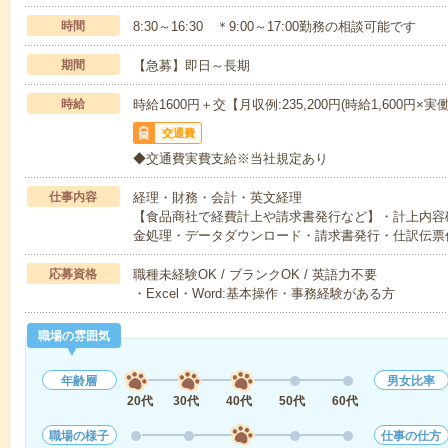
時間
8:30～16:30 ＊9:00～17:00勤務の相談可能です
期間
【急募】即日～長期
時給
時給1600円＋交【月収例:235,200円(時給1,600円×実
交通費
◆交通費実費支給※当社規定あり
仕事内容
経理・財務・会計・英文経理
【食品商社で経費計上や請求書発行など】・計上内容
金処理・データダウンロード・請求書発行・仕訳伝票
応募資格
職種未経験OK / ブランクOK / 英語力不要
・Excel・Word:基本操作・事務経験がある方
職場の雰囲気
年齢層
男女比率
20代
30代
40代
50代
60代
職場の様子
仕事の仕方