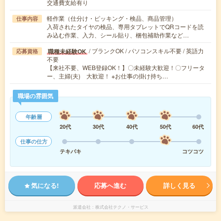
交通費支給有り
軽作業（仕分け・ピッキング・検品、商品管理）
仕事内容
入荷されたタイヤの検品、専用タブレットでQRコードを読
み込む作業、入力、シール貼り、梱包補助作業など…
/ ブランクOK / パソコンスキル不要 / 英語力
職種未経験OK
応募資格
不要
【来社不要、WEB登録OK！】〇未経験大歓迎！〇フリータ
ー、主婦(夫) 大歓迎！ ※お仕事の掛け持ち…
職場の雰囲気
年齢層
20代
30代
40代
50代
60代
仕事の仕方
テキパキ
コツコツ
気になる!
応募へ進む
詳しく見る
派遣会社
株式会社テクノ・サービス