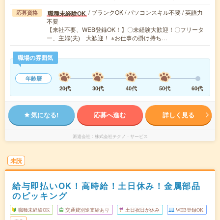
/ ブランクOK / パソコンスキル不要 / 英語力
職種未経験OK
応募資格
不要
【来社不要、WEB登録OK！】〇未経験大歓迎！〇フリータ
ー、主婦(夫) 大歓迎！ ※お仕事の掛け持ち…
職場の雰囲気
年齢層
20代
30代
40代
50代
60代
気になる!
応募へ進む
詳しく見る
派遣会社
株式会社テクノ・サービス
未読
給与即払いOK！高時給！土日休み！金属部品
のピッキング
職種未経験OK
交通費別途支給あり
土日祝日が休み
WEB登録OK