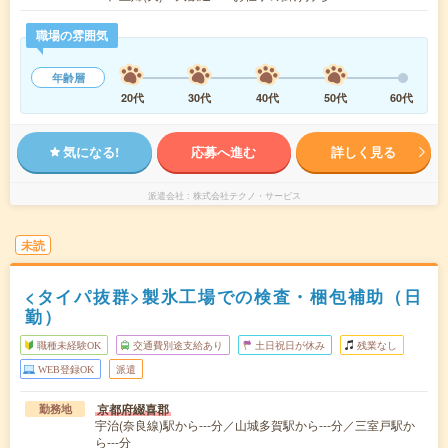
職場の雰囲気
年齢層
20代
30代
40代
50代
60代
気になる!
応募へ進む
詳しく見る
派遣会社
株式会社テクノ・サービス
未読
<タイパ抜群>製氷工場での検査・梱包補助（日
勤）
職種未経験OK
交通費別途支給あり
土日祝日が休み
残業なし
WEB登録OK
派遣
京都府綴喜郡
勤務地
宇治(奈良線)駅から---分／山城多賀駅から---分／三室戸駅か
ら---分