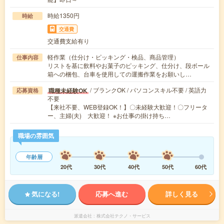
時給1350円
時給
交通費
交通費支給有り
軽作業（仕分け・ピッキング・検品、商品管理）
仕事内容
リストを基に飲料やお菓子のピッキング、仕分け、段ボール
箱への梱包、台車を使用しての運搬作業をお願いし…
/ ブランクOK / パソコンスキル不要 / 英語力
職種未経験OK
応募資格
不要
【来社不要、WEB登録OK！】〇未経験大歓迎！〇フリータ
ー、主婦(夫) 大歓迎！ ※お仕事の掛け持ち…
職場の雰囲気
年齢層
20代
30代
40代
50代
60代
気になる!
応募へ進む
詳しく見る
派遣会社
株式会社テクノ・サービス