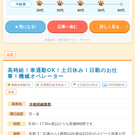
年齢層
20代
30代
40代
50代
60代
気になる!
応募へ進む
詳しく見る
派遣会社
株式会社テクノ・サービス
未読
高時給！車通勤OK！土日休み！日勤のお仕
事！機械オペレーター
職種未経験OK
交通費別途支給あり
土日祝日が休み
WEB登録OK
派遣
京都府綴喜郡
勤務地
月～金
曜日頻度
8:30～17:30※表記のうち実働8時間です。
時間
長期【ご応募から1週間以内(最短2日目)のスピード就業が可
期間