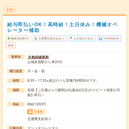
未読
給与即払いOK！高時給！土日休み！機械オペ
レーター補助
職種未経験OK
交通費別途支給あり
土日祝日が休み
WEB登録OK
派遣
京都府綴喜郡
勤務地
山城多賀駅から車20分
月～金・祝
曜日頻度
8:35～17:25※表記のうち実働7時間50分です。
時間
長期【ご応募から1週間以内(最短2日目)のスピード就業が可
期間
能】即日～
時給1350円
時給
交通費
交通費支給有り
マシンオペレーター
仕事内容