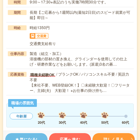
9:00～17:30※表記のうち実働7時間30分です。
時間
長期【ご応募から1週間以内(最短2日目)のスピード就業が可
期間
能】即日～
時給1350円
時給
交通費
交通費支給有り
製造（組立・加工）
仕事内容
溶接機の部材の置き換え、グラインダーを使用しての仕上
げ・研磨作業などをお願いします。(派遣)3名の募…
/ ブランクOK / パソコンスキル不要 / 英語力
職種未経験OK
応募資格
不要
【来社不要、WEB登録OK！】〇未経験大歓迎！〇フリータ
ー、主婦(夫) 大歓迎！ ※お仕事の掛け持ち…
職場の雰囲気
年齢層
20代
30代
40代
50代
60代
気になる!
応募へ進む
詳しく見る