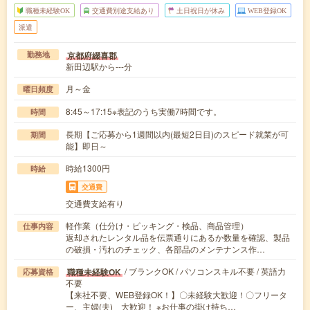
職種未経験OK
交通費別途支給あり
土日祝日が休み
WEB登録OK
派遣
京都府綴喜郡
勤務地
新田辺駅から---分
月～金
曜日頻度
8:45～17:15※表記のうち実働7時間です。
時間
長期【ご応募から1週間以内(最短2日目)のスピード就業が可
期間
能】即日～
時給1300円
時給
交通費
交通費支給有り
軽作業（仕分け・ピッキング・検品、商品管理）
仕事内容
返却されたレンタル品を伝票通りにあるか数量を確認、製品
の破損・汚れのチェック、各部品のメンテナンス作…
/ ブランクOK / パソコンスキル不要 / 英語力
職種未経験OK
応募資格
不要
【来社不要、WEB登録OK！】〇未経験大歓迎！〇フリータ
ー、主婦(夫) 大歓迎！ ※お仕事の掛け持ち…