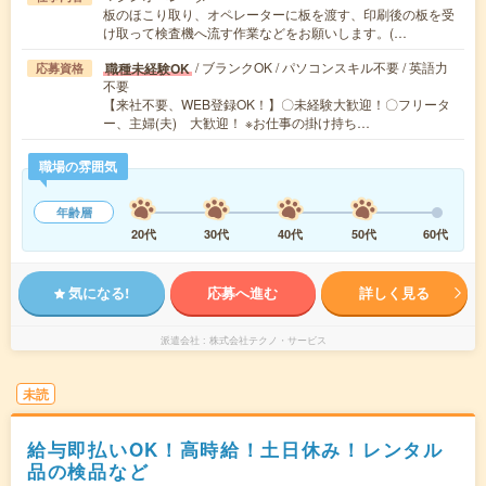
板のほこり取り、オペレーターに板を渡す、印刷後の板を受
け取って検査機へ流す作業などをお願いします。(…
/ ブランクOK / パソコンスキル不要 / 英語力
職種未経験OK
応募資格
不要
【来社不要、WEB登録OK！】〇未経験大歓迎！〇フリータ
ー、主婦(夫) 大歓迎！ ※お仕事の掛け持ち…
職場の雰囲気
年齢層
20代
30代
40代
50代
60代
気になる!
応募へ進む
詳しく見る
派遣会社
株式会社テクノ・サービス
未読
給与即払いOK！高時給！土日休み！レンタル
品の検品など