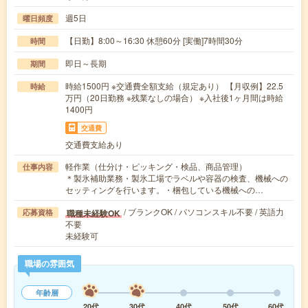
週5日
曜日頻度
【日勤】8:00～16:30 休憩60分 [実働]7時間30分
時間
即日～長期
期間
時給1500円 ※交通費全額支給（規定あり） 【月収例】22.5
時給
万円（20日勤務 ※残業なしの場合） ※入社後1ヶ月間は時給
1400円
交通費
交通費支給あり
軽作業（仕分け・ピッキング・検品、商品管理）
仕事内容
＊製氷補助業務・製氷工場でラベルや容器の検査、機械への
セッティングを行います。・梱包している機械への…
/ ブランクOK / パソコンスキル不要 / 英語力
職種未経験OK
応募資格
不要
未経験可
職場の雰囲気
年齢層
20代
30代
40代
50代
60代