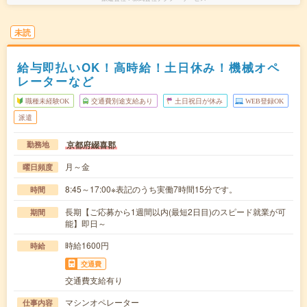
未読
給与即払いOK！高時給！土日休み！機械オペ
レーターなど
職種未経験OK
交通費別途支給あり
土日祝日が休み
WEB登録OK
派遣
京都府綴喜郡
勤務地
月～金
曜日頻度
8:45～17:00※表記のうち実働7時間15分です。
時間
長期【ご応募から1週間以内(最短2日目)のスピード就業が可
期間
能】即日～
時給1600円
時給
交通費
交通費支給有り
マシンオペレーター
仕事内容