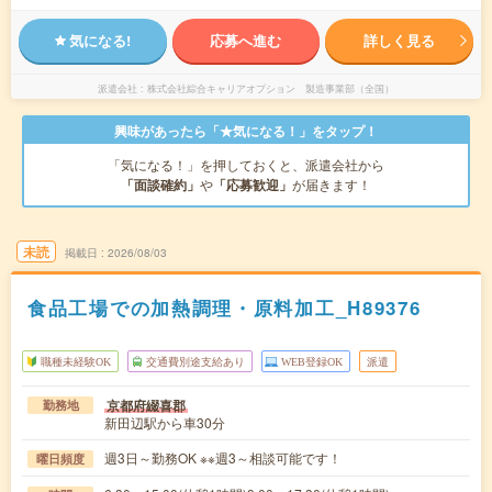
気になる!
応募へ進む
詳しく見る
派遣会社
株式会社綜合キャリアオプション 製造事業部（全国）
興味があったら「★気になる！」をタップ！
「気になる！」を押しておくと、派遣会社から
「面談確約」
や
「応募歓迎」
が届きます！
未読
掲載日
2026/08/03
食品工場での加熱調理・原料加工_H89376
職種未経験OK
交通費別途支給あり
WEB登録OK
派遣
京都府綴喜郡
勤務地
新田辺駅から車30分
週3日～勤務OK ※※週3～相談可能です！
曜日頻度