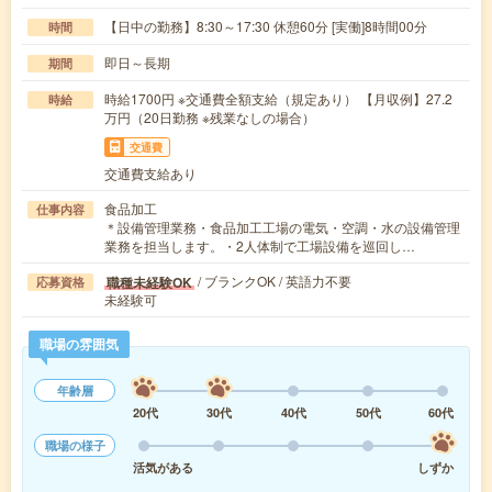
【日中の勤務】8:30～17:30 休憩60分 [実働]8時間00分
時間
即日～長期
期間
時給1700円 ※交通費全額支給（規定あり） 【月収例】27.2
時給
万円（20日勤務 ※残業なしの場合）
交通費
交通費支給あり
食品加工
仕事内容
＊設備管理業務・食品加工工場の電気・空調・水の設備管理
業務を担当します。・2人体制で工場設備を巡回し…
/ ブランクOK / 英語力不要
職種未経験OK
応募資格
未経験可
職場の雰囲気
年齢層
20代
30代
40代
50代
60代
職場の様子
活気がある
しずか