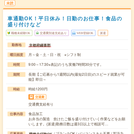
未読
車通勤OK！平日休み！日勤のお仕事！食品の
盛り付けなど
職種未経験OK
交通費別途支給あり
WEB登録OK
派遣
京都府綴喜郡
勤務地
月～金・土・日・祝 ※シフト制
曜日頻度
9:00～17:30※表記のうち実働7時間30分です。
時間
長期【ご応募から1週間以内(最短2日目)のスピード就業が可
期間
能】即日～
時給1200円
時給
交通費
交通費支給有り
食品加工
仕事内容
お弁当の製造 炊けたご飯を盛り付けていく作業などをお願
いします。(派遣)勤務日数は週3日以上で相談可…
/ ブランクOK / パソコンスキル不要 / 英語力
職種未経験OK
応募資格