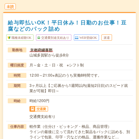
未読
給与即払いOK！平日休み！日勤のお仕事！豆
腐などのパック詰め
職種未経験OK
交通費別途支給あり
WEB登録OK
派遣
京都府綴喜郡
勤務地
山城多賀駅から徒歩8分
月～金・土・日・祝 ※シフト制
曜日頻度
12:00～21:00※表記のうち実働8時間です。
時間
3ヶ月以上【ご応募から1週間以内(最短2日目)のスピード就
期間
業が可能】即日～
時給1200円
時給
交通費
交通費支給有り
軽作業（仕分け・ピッキング・検品、商品管理）
仕事内容
ラインの最後に立って流れてきた製品をパックに詰める、別
ラインで包装、印字・穴などの検品、運搬作業など…