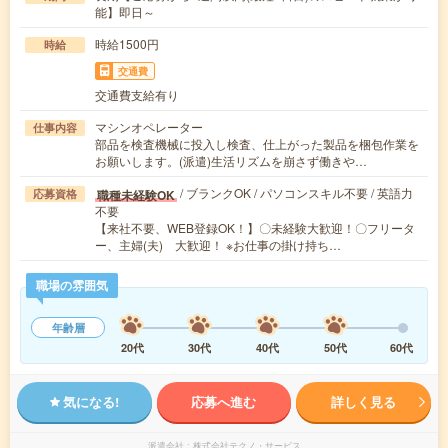
能】即日～
時給1500円
時給
交通費
交通費支給有り
マシンオペレーター
仕事内容
部品を検査機械に投入し検査、仕上がった製品を梱包作業を
お願いします。(派遣)生活リズムを崩さず働きや…
/ ブランクOK / パソコンスキル不要 / 英語力
職種未経験OK
応募資格
不要
【来社不要、WEB登録OK！】〇未経験大歓迎！〇フリータ
ー、主婦(夫) 大歓迎！ ※お仕事の掛け持ち…
職場の雰囲気
年齢層
20代
30代
40代
50代
60代
気になる!
応募へ進む
詳しく見る
派遣会社
株式会社テクノ・サービス