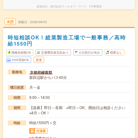
派遣会社
株式会社ウィルオブ・ワーク FO事業部
未読
掲載日
2026/08/03
時短相談OK！総菜製造工場で一般事務／高時
給1550円
職種未経験OK
交通費別途支給あり
土日祝日が休み
残業なし
WEB登録OK
派遣
京都府綴喜郡
勤務地
新田辺駅からバス40分
月～金
曜日頻度
9:00～18:00
時間
【急募】即日～長期 ※即日～OK、開始日は相談ください
期間
※8月～OK！
時給1550円＋交
時給
交通費