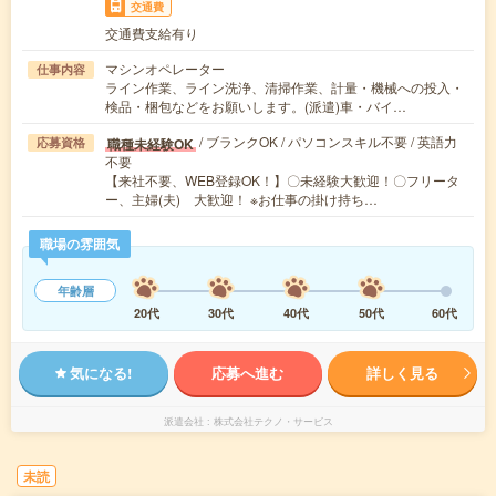
交通費
交通費支給有り
マシンオペレーター
仕事内容
ライン作業、ライン洗浄、清掃作業、計量・機械への投入・
検品・梱包などをお願いします。(派遣)車・バイ…
/ ブランクOK / パソコンスキル不要 / 英語力
職種未経験OK
応募資格
不要
【来社不要、WEB登録OK！】〇未経験大歓迎！〇フリータ
ー、主婦(夫) 大歓迎！ ※お仕事の掛け持ち…
職場の雰囲気
年齢層
20代
30代
40代
50代
60代
気になる!
応募へ進む
詳しく見る
派遣会社
株式会社テクノ・サービス
未読