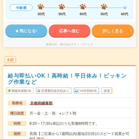
年齢層
20代
30代
40代
50代
60代
気になる!
応募へ進む
詳しく見る
派遣会社
株式会社テクノ・サービス
未読
給与即払いOK！高時給！平日休み！ピッキン
グ作業など
職種未経験OK
交通費別途支給あり
WEB登録OK
派遣
京都府綴喜郡
勤務地
月～金・土・祝 ※シフト制
曜日頻度
8:20～17:30※表記のうち実働8時間です。
時間
長期【ご応募から1週間以内(最短2日目)のスピード就業が可
期間
能】即日～