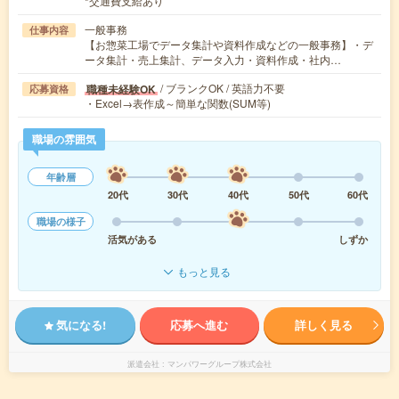
*交通費支給あり
一般事務
仕事内容
【お惣菜工場でデータ集計や資料作成などの一般事務】・デ
ータ集計・売上集計、データ入力・資料作成・社内…
/ ブランクOK / 英語力不要
職種未経験OK
応募資格
・Excel→表作成～簡単な関数(SUM等)
職場の雰囲気
年齢層
20代
30代
40代
50代
60代
職場の様子
活気がある
しずか
もっと見る
気になる!
応募へ進む
詳しく見る
派遣会社
マンパワーグループ株式会社