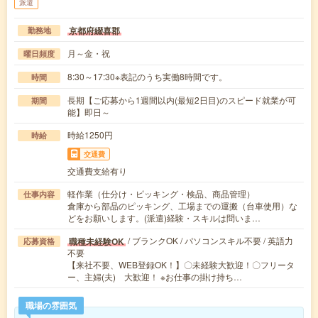
派遣
京都府綴喜郡
勤務地
月～金・祝
曜日頻度
8:30～17:30※表記のうち実働8時間です。
時間
長期【ご応募から1週間以内(最短2日目)のスピード就業が可
期間
能】即日～
時給1250円
時給
交通費
交通費支給有り
軽作業（仕分け・ピッキング・検品、商品管理）
仕事内容
倉庫から部品のピッキング、工場までの運搬（台車使用）な
どをお願いします。(派遣)経験・スキルは問いま…
/ ブランクOK / パソコンスキル不要 / 英語力
職種未経験OK
応募資格
不要
【来社不要、WEB登録OK！】〇未経験大歓迎！〇フリータ
ー、主婦(夫) 大歓迎！ ※お仕事の掛け持ち…
職場の雰囲気