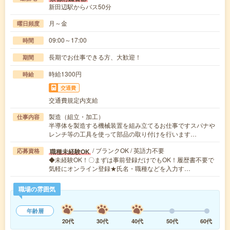
新田辺駅からバス50分
月～金
曜日頻度
09:00～17:00
時間
長期でお仕事できる方、大歓迎！
期間
時給1300円
時給
交通費
交通費規定内支給
製造（組立・加工）
仕事内容
半導体を製造する機械装置を組み立てるお仕事ですスパナや
レンチ等の工具を使って部品の取り付けを行います…
/ ブランクOK / 英語力不要
職種未経験OK
応募資格
◆未経験OK！〇まずは事前登録だけでもOK！履歴書不要で
気軽にオンライン登録★氏名・職種などを入力す…
職場の雰囲気
年齢層
20代
30代
40代
50代
60代