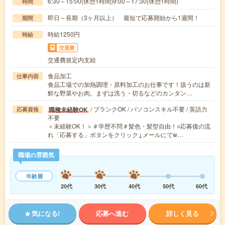
6:30～15:00(休憩1時間)9:00～17:30(休憩1時間)
時間
即日～長期（3ヶ月以上） 最短で応募開始から1週間！
期間
時給1250円
時給
交通費
交通費規定内支給
食品加工
仕事内容
食品工場での加熱調理・原料加工のお仕事です！扱うのは新
鮮な野菜やお肉。まずは洗う・切るなどのカンタン…
/ ブランクOK / パソコンスキル不要 / 英語力
職種未経験OK
応募資格
不要
＜未経験OK！＞＃学歴不問＃髪色・髪型自由！○応募後の流
れ「応募する」ボタンをクリック↓メールにてw…
職場の雰囲気
年齢層
20代
30代
40代
50代
60代
気になる!
応募へ進む
詳しく見る