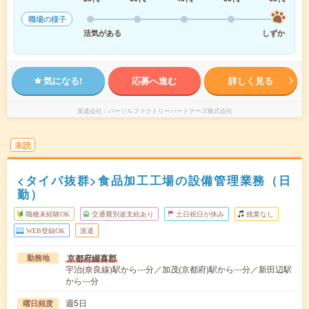
職場の様子
活気がある
しずか
気になる!
応募へ進む
詳しく見る
派遣会社
パーソルファクトリーパートナーズ株式会社
未読
<タイパ抜群>食品加工工場の設備管理業務（日
勤）
職種未経験OK
交通費別途支給あり
土日祝日が休み
残業なし
WEB登録OK
派遣
京都府綴喜郡
勤務地
宇治(奈良線)駅から---分／加茂(京都府)駅から---分／新田辺駅
から---分
週5日
曜日頻度