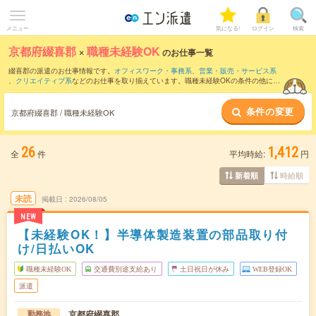
メニュー
気になる!
ログイン
検索
京都府綴喜郡
×
職種未経験OK
のお仕事一覧
綴喜郡の派遣のお仕事情報です。
オフィスワーク・事務系
、
営業・販売・サービス系
、
クリエイティブ系
などのお仕事を取り揃えています。職種未経験OKの条件の他に、
交通費別途支給あり
、
友だちと一緒の応募OK
、
残業なし
などのこだわり条件も取り揃
えています。
条件の変更
京都府綴喜郡 / 職種未経験OK
26
1,412
全
件
平均時給:
円
時給順
新着順
未読
掲載日
2026/08/05
NEW
【未経験OK！】半導体製造装置の部品取り付
け/日払いOK
職種未経験OK
交通費別途支給あり
土日祝日が休み
WEB登録OK
派遣
京都府綴喜郡
勤務地