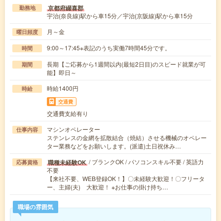
京都府綴喜郡
勤務地
宇治(奈良線)駅から車15分／宇治(京阪線)駅から車15分
月～金
曜日頻度
9:00～17:45※表記のうち実働7時間45分です。
時間
長期【ご応募から1週間以内(最短2日目)のスピード就業が可
期間
能】即日～
時給1400円
時給
交通費
交通費支給有り
マシンオペレーター
仕事内容
ステンレスの金網を拡散結合（焼結）させる機械のオペレー
ター業務などをお願いします。(派遣)土日祝休み…
/ ブランクOK / パソコンスキル不要 / 英語力
職種未経験OK
応募資格
不要
【来社不要、WEB登録OK！】〇未経験大歓迎！〇フリータ
ー、主婦(夫) 大歓迎！ ※お仕事の掛け持ち…
職場の雰囲気