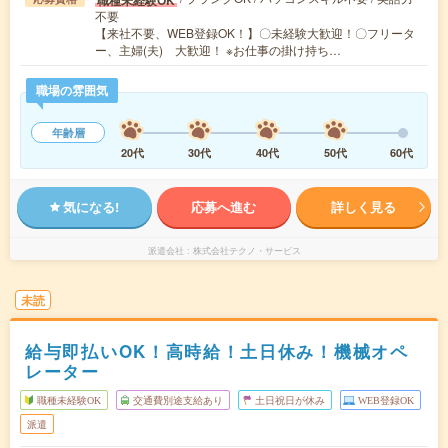
不要
【来社不要、WEB登録OK！】〇未経験大歓迎！〇フリータ
ー、主婦(夫) 大歓迎！ ※お仕事の掛け持ち…
職場の雰囲気
年齢層
20代
30代
40代
50代
60代
気になる!
応募へ進む
詳しく見る
派遣会社
株式会社テクノ・サービス
未読
給与即払いOK！高時給！土日休み！機械オペ
レーター
職種未経験OK
交通費別途支給あり
土日祝日が休み
WEB登録OK
派遣