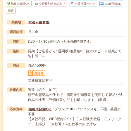
職種未経験OK
交通費別途支給あり
土日祝日が休み
WEB登録OK
派遣
京都府綴喜郡
勤務地
月～金
曜日頻度
8:30～17:30※表記のうち実働8時間です。
時間
長期【ご応募から1週間以内(最短2日目)のスピード就業が可
期間
能】即日～
時給1500円
時給
交通費
交通費支給有り
製造（組立・加工）
仕事内容
精密金型部品の仕上げ、測定器や顕微鏡を使用して製品や試
作品の検査・評価作業などをお願いします。(派遣…
/ ブランクOK / パソコンスキル不要 / 英語力
職種未経験OK
応募資格
不要
【来社不要、WEB登録OK！】〇未経験大歓迎！〇フリータ
ー、主婦(夫) 大歓迎！ ※お仕事の掛け持ち…