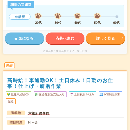
職場の雰囲気
年齢層
20代
30代
40代
50代
60代
気になる!
応募へ進む
詳しく見る
派遣会社
株式会社テクノ・サービス
未読
高時給！車通勤OK！土日休み！日勤のお仕
事！仕上げ・研磨作業
職種未経験OK
交通費別途支給あり
土日祝日が休み
WEB登録OK
派遣
京都府綴喜郡
勤務地
月～金
曜日頻度