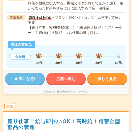
抹茶を機械に投入する、機械のボタン押して細かく加工、細
かくなった抹茶をさらに臼に投入する作業、清掃業…
/ ブランクOK / パソコンスキル不要 / 英語力
職種未経験OK
応募資格
不要
【来社不要、WEB登録OK！】〇未経験大歓迎！〇フリータ
ー、主婦(夫) 大歓迎！ ※お仕事の掛け持ち…
職場の雰囲気
年齢層
20代
30代
40代
50代
60代
気になる!
応募へ進む
詳しく見る
派遣会社
株式会社テクノ・サービス
未読
座り仕事！給与即払いOK！高時給！精密金型
部品の製造