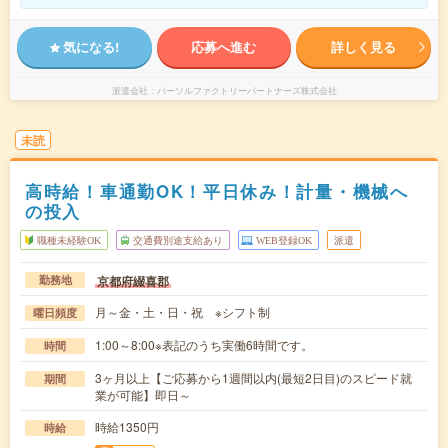
気になる!
応募へ進む
詳しく見る
派遣会社
パーソルファクトリーパートナーズ株式会社
未読
高時給！車通勤OK！平日休み！計量・機械へ
の投入
職種未経験OK
交通費別途支給あり
WEB登録OK
派遣
京都府綴喜郡
勤務地
月～金・土・日・祝 ※シフト制
曜日頻度
1:00～8:00※表記のうち実働6時間です。
時間
3ヶ月以上【ご応募から1週間以内(最短2日目)のスピード就
期間
業が可能】即日～
時給1350円
時給