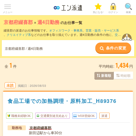
メニュー
気になる!
ログイン
検索
京都府綴喜郡
×
週4日勤務
のお仕事一覧
綴喜郡の派遣のお仕事情報です。
オフィスワーク・事務系
、
営業・販売・サービス系
、
クリエイティブ系
などのお仕事を取り揃えています。週4日勤務の条件の他に、
交通
費別途支給あり
、
職種未経験OK
、
友だちと一緒の応募OK
などのこだわり条件も取り
揃えています。
条件の変更
京都府綴喜郡 / 週4日勤務
1
1,434
全
件
平均時給:
円
時給順
新着順
未読
掲載日
2026/08/03
食品工場での加熱調理・原料加工_H89376
職種未経験OK
交通費別途支給あり
WEB登録OK
派遣
京都府綴喜郡
勤務地
新田辺駅から車30分