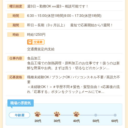
週3日～勤務OK ※※週3～相談可能です！
曜日頻度
6:30～15:00(休憩1時間)9:00～17:30(休憩1時間)
時間
即日～長期（3ヶ月以上） 最短で応募開始から1週間！
期間
時給1250円
時給
交通費
交通費規定内支給
食品加工
仕事内容
食品工場での加熱調理・原料加工のお仕事です！扱うのは新
鮮な野菜やお肉。まずは洗う・切るなどのカンタン…
職種未経験OK / ブランクOK / パソコンスキル不要 / 英語力不
応募資格
要
＜未経験OK！＞＃学歴不問＃髪色・髪型自由！○応募後の流
れ「応募する」ボタンをクリック↓メールにてw…
職場の雰囲気
年齢層
20代
30代
40代
50代
60代