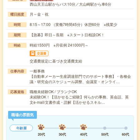
西山天王山駅からバス10分／大山崎駅から車6分
月～金・祝
曜日頻度
8:15～17:00 （実働7時間45分）休憩60分 ※残業少
時間
【急募】即日～長期 ※スタート日相談OK！
期間
時給1550円 ※月収例 241000円～
時給
交通費
交通費規定に基づき交通費支給
一般事務
仕事内容
【自動車メーカー生産調達部門でのサポート事務】・各種会
議・研究会のスケジュール調整、会議室・オンライ…
職種未経験OK / ブランクOK
応募資格
未経験OK！【活かせるご経験】何らかの事務、英会話、英
文e-mail/文書作成・読解【活かせるスキル…
職場の雰囲気
年齢層
20代
30代
40代
50代
60代