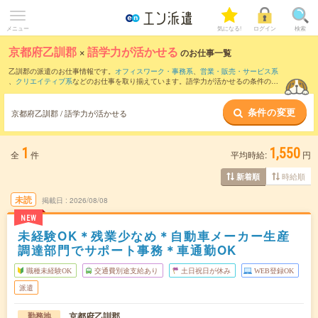
メニュー
気になる!
ログイン
検索
京都府乙訓郡
×
語学力が活かせる
のお仕事一覧
乙訓郡の派遣のお仕事情報です。
オフィスワーク・事務系
、
営業・販売・サービス系
、
クリエイティブ系
などのお仕事を取り揃えています。語学力が活かせるの条件の他
に、
交通費別途支給あり
、
職種未経験OK
、
友だちと一緒の応募OK
などのこだわり条
件も取り揃えています。
条件の変更
京都府乙訓郡 / 語学力が活かせる
1
1,550
全
件
平均時給:
円
時給順
新着順
未読
掲載日
2026/08/08
NEW
未経験OK＊残業少なめ＊自動車メーカー生産
調達部門でサポート事務＊車通勤OK
職種未経験OK
交通費別途支給あり
土日祝日が休み
WEB登録OK
派遣
京都府乙訓郡
勤務地