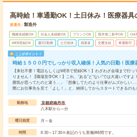
高時給！車通勤OK！土日休み！医療器具
製造外
派遣先
職種未経験OK
社会人未経験OK
ブランクOK
既卒第二新卒OK
OA
WEB登録OK
週5日勤務
土日祝休
残業多
交費支給
車通勤可
ここがポイント！
時給１５００円でしっかり収入確保！人気の日勤！医療
【来社不要！電話もしくはWEBで登録OK！】わざわざ会場まで行っ
りません！【職場見学OK！】これ、“ある”と“ない”では大違いです
囲気が思ってたのと違う…」「想像してたのより仕事がムズかしい…
際にお仕事先を見て「よし！」と、納得してからスタートできるのも
勤務地
京都府南丹市
八木駅から---分
曜日頻度
月～金
時間
8:30～17:30※表記のうち実働8時間です。