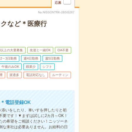
応募
No.NISSONTRK-2BSG287
ックなど＊医療行
名以上の大量募集
友達と一緒OK
OA不要
2～3日勤務
週4日勤務
週5日勤務
午後のみOK
残業少
シフト
煙
派遣多
電話対応なし
ルーティン
＊電話登録OK
付き添いをしたり、車いすを押したりと初
不要です！▼まずは試しに2カ月～OK！
たの希望をご相談ください！ニッソーネ
倒な来社は必要ありません。お給料の日