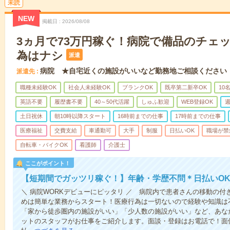
未読
NEW
掲載日
2026/08/08
3ヵ月で73万円稼ぐ！病院で備品のチェ
為はナシ
派遣
病院 ★自宅近くの施設がいいなど勤務地ご相談ください
派遣先
職種未経験OK
社会人未経験OK
ブランクOK
既卒第二新卒OK
10
英語不要
履歴書不要
40～50代活躍
しゅふ歓迎
WEB登録OK
週
土日祝休
朝10時以降スタート
16時前までの仕事
17時前までの仕事
医療福祉
交費支給
車通勤可
大手
制服
日払いOK
職場が禁
自転車・バイクOK
看護師
介護士
ここがポイント！
【短期間でガッツリ稼ぐ！】年齢・学歴不問＊日払いOK
＼ 病院WORKデビューにピッタリ ／ 病院内で患者さんの移動の
めは簡単な業務からスタート！医療行為は一切ないので経験や知識は
「家から徒歩圏内の施設がいい」「少人数の施設がいい」など、あな
ットのスタッフがお仕事をご紹介します。面談・登録はお電話で！面