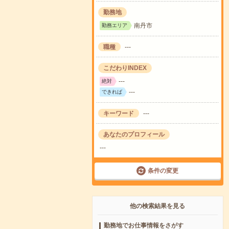
勤務地
南丹市
勤務エリア
職種
---
こだわりINDEX
---
絶対
---
できれば
キーワード
---
あなたのプロフィール
---
条件の変更
他の検索結果を見る
勤務地でお仕事情報をさがす