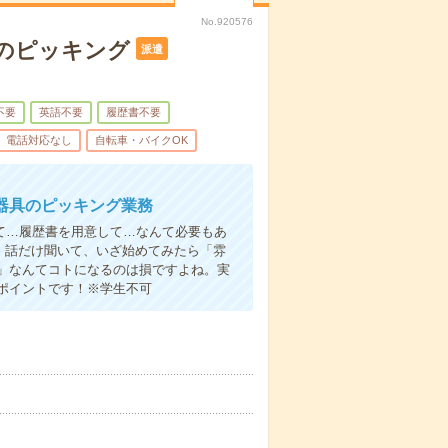
No.920576
のピッキング
派遣
不要
英語不要
履歴書不要
電話対応なし
自転車・バイクOK
器具のピッキング業務
て…履歴書を用意して…なんて必要もあ
よ！話だけ聞いて、いざ始めてみたら「雰
」なんてコトになるのは損ですよね。実
ポイントです！※学生不可