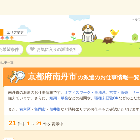
ヘル
エリア変更
た希望条件
お気に入りの派遣会社
の仕事一覧
京都府南丹市
の派遣のお仕事情報一覧
南丹市の派遣のお仕事情報です。
オフィスワーク・事務系
、
営業・販売・サー
揃えています。さらに、
短期
・
単発
などの期間や、
職種未経験OK
などのこだ
また、
右京区
・
亀岡市
・
船井郡
など隣接エリアのお仕事もご確認いただけます
21
1
21
件中
～
件を表示中