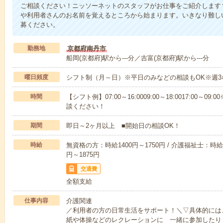
ご相談ください！ニッソーネットのスタッフがお仕事をご紹介します
や利用者さんのお名前を覚えるところから始まります。いきなり難し
募ください。
勤務地
京都府南丹市
船岡(京都府)駅から---分／吉富(京都府)駅から---分
曜日頻度
シフト制（月～日）※平日のみなどの相談もOK※週3
時間
【シフト例】07:00～16:0009:00～18:0017:00
談ください！
期間
即日～2ヶ月以上 ■開始日の相談OK！
時給
無資格の方：時給1400円～1750円 / 介護福祉士：時給1
円～1875円
交通費
全額支給
仕事内容
介護関連
／利用者の方の日常生活をサポート！＼▽具体的には
紙や体操などのレクレーションに 一緒に参加したり