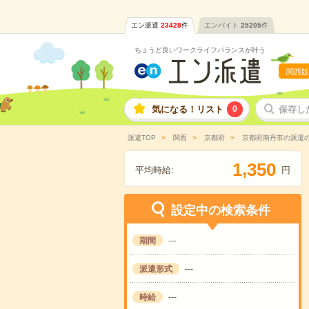
エン派遣
23428
件
エンバイト
25205
件
ちょうど良いワークライフバランスが叶う
関西版
気になる！リスト
0
保存し
派遣TOP
関西
京都府
京都府南丹市の派遣
,
1
3
5
0
平均時給:
円
設定中の検索条件
期間
---
派遣形式
---
時給
---