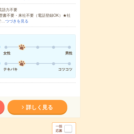
 英語力不要
歴書不要・来社不要（電話登録OK）★社
で…
つづきを見る
女性
男性
テキパキ
コツコツ
詳しく見る
一括
応募