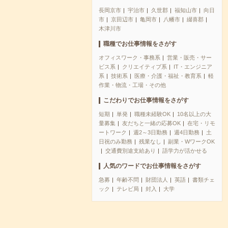
長岡京市
宇治市
久世郡
福知山市
向日
市
京田辺市
亀岡市
八幡市
綴喜郡
木津川市
職種でお仕事情報をさがす
オフィスワーク・事務系
営業・販売・サー
ビス系
クリエイティブ系
IT・エンジニア
系
技術系
医療・介護・福祉・教育系
軽
作業・物流・工場・その他
こだわりでお仕事情報をさがす
短期
単発
職種未経験OK
10名以上の大
量募集
友だちと一緒の応募OK
在宅・リモ
ートワーク
週2～3日勤務
週4日勤務
土
日祝のみ勤務
残業なし
副業・WワークOK
交通費別途支給あり
語学力が活かせる
人気のワードでお仕事情報をさがす
急募
年齢不問
財団法人
英語
書類チェ
ック
テレビ局
封入
大学