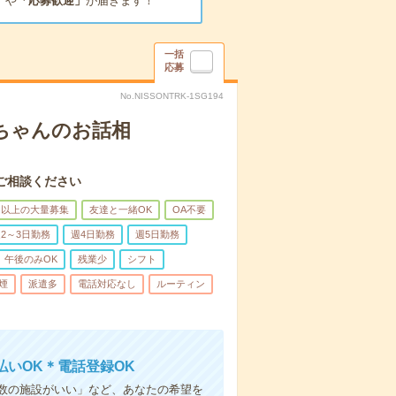
」
や
「応募歓迎」
が届きます！
一括
応募
No.NISSONTRK-1SG194
あちゃんのお話相
ご相談ください
名以上の大量募集
友達と一緒OK
OA不要
2～3日勤務
週4日勤務
週5日勤務
午後のみOK
残業少
シフト
煙
派遣多
電話対応なし
ルーティン
いOK＊電話登録OK
人数の施設がいい」など、あなたの希望を