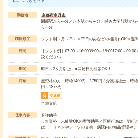
払…
つづきを見る
勤務地
京都府南丹市
園部駅から---分／八木駅から---分／鍼灸大学前駅から-
ら---分
曜日頻度
シフト制（月～日）※平日のみなどの相談もOK※週3
時間
【シフト例】07:00～16:0009:00～18:0017:00
談ください！
期間
即日～2ヶ月以上 ■開始日の相談OK！
時給
無資格の方：時給1400円～1750円 / 介護福祉士：時給1
円～1875円
交通費
全額支給
仕事内容
看護助手
＼無資格・未経験OKの看護助手／医療行為は一切行
は…・リネンやシーツの交換・病院内の備品管理やチ