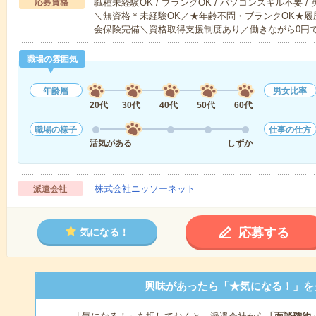
応募資格
職種未経験OK / ブランクOK / パソコンスキル不要 /
＼無資格＊未経験OK／★年齢不問・ブランクOK★履
会保険完備＼資格取得支援制度あり／働きながら0円
職場の雰囲気
年齢層
男女比率
20代
30代
40代
50代
60代
職場の様子
仕事の仕方
活気がある
しずか
株式会社ニッソーネット
派遣会社
応募する
気になる！
興味があったら「★気になる！」を