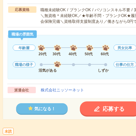
応募資格
職種未経験OK / ブランクOK / パソコンスキル不要 /
＼無資格＊未経験OK／★年齢不問・ブランクOK★履
会保険完備＼資格取得支援制度あり／働きながら0円
職場の雰囲気
年齢層
男女比率
20代
30代
40代
50代
60代
職場の様子
仕事の仕方
活気がある
しずか
株式会社ニッソーネット
派遣会社
応募する
気になる！
未読