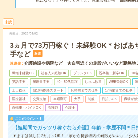
「気になる！」を押しておくと、派遣会社から
「面談確約
未読
掲載日
2026/08/02
3ヵ月で73万円稼ぐ！未経験OK＊おば
手など
派遣
介護施設や病院など ★自宅近くの施設がいいなど勤務地
派遣先
職種未経験OK
社会人未経験OK
ブランクOK
既卒第二新卒OK
10
英語不要
履歴書不要
40～50代活躍
しゅふ歓迎
WEB登録OK
週
土日祝休
朝10時以降スタート
16時前までの仕事
17時前までの仕事
医療福祉
交費支給
車通勤可
大手
制服
日払いOK
職場が禁
自転車・バイクOK
看護師
介護士
ここがポイント！
【短期間でガッツリ稼ぐなら介護】年齢・学歴不問＊日払
▼まずは試しに2カ月～OK！「家から徒歩圏内の施設がいい」「少