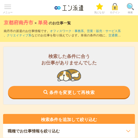
メニュー
気になる!
ログイン
検索
京都府南丹市
×
単発
のお仕事一覧
南丹市の派遣のお仕事情報です。
オフィスワーク・事務系
、
営業・販売・サービス系
、
クリエイティブ系
などのお仕事を取り揃えています。単発の条件の他に、
交通費別
途支給あり
、
職種未経験OK
、
友だちと一緒の応募OK
などでもお探し頂けます。
検索した条件に合う
お仕事がありませんでした
条件を変更して再検索
検索条件を追加して絞り込む
職種
でお仕事情報を絞り込む