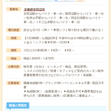
京都府京田辺市
勤務地
京田辺駅からバイク・車---分／新田辺駅からバイク・車---分
／松井山手駅からバイク・車---分／同志社前駅からバイク・
車---分／ＪＲ三山木駅からバイク・車---分
好きな日1日～OK！＊希望シフト制で好きな曜日で働ける！
曜日頻度
【1日3時間～も相談OK!】午前中のみや18時以降などのシフ
時間
トあり！シフト例▼9:00～12:00▼…
1日だけの単発OK！＃8月～ ＃9月～
期間
時給1,500円～1,875円
時給
軽作業（仕分け・ピッキング・検品、商品管理）
仕事内容
＼コスメの仕分け／快適！オフィスなど室内のカンタン軽作
業書類整理や仕分けなどのシンプルワーク！未経験…
職種未経験OK / ブランクOK / パソコンスキル不要 / 英語力不
応募資格
要
▼未経験OK！（副業歓迎☆）▼高校生不可▼携帯電話をお
持ちの方（業務連絡に使用）※応募後のご連絡はメ…
職場の雰囲気