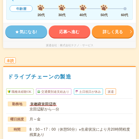
年齢層
20代
30代
40代
50代
60代
気になる!
応募へ進む
詳しく見る
派遣会社
株式会社テクノ・サービス
未読
ドライブチェーンの製造
職種未経験OK
交通費別途支給あり
土日祝日が休み
派遣
京都府京田辺市
勤務地
京田辺駅から---分
月～金
曜日頻度
8：30～17：00（休憩50分）※生産状況により月20時間程度
時間
残業あり