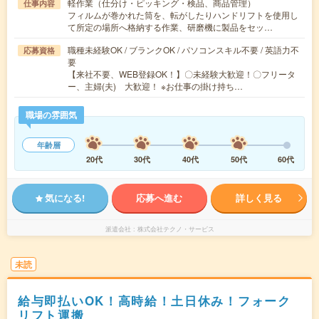
軽作業（仕分け・ピッキング・検品、商品管理）
仕事内容
フィルムが巻かれた筒を、転がしたりハンドリフトを使用し
て所定の場所へ格納する作業、研磨機に製品をセッ…
職種未経験OK / ブランクOK / パソコンスキル不要 / 英語力不
応募資格
要
【来社不要、WEB登録OK！】〇未経験大歓迎！〇フリータ
ー、主婦(夫) 大歓迎！ ※お仕事の掛け持ち…
職場の雰囲気
年齢層
20代
30代
40代
50代
60代
気になる!
応募へ進む
詳しく見る
派遣会社
株式会社テクノ・サービス
未読
給与即払いOK！高時給！土日休み！フォーク
リフト運搬