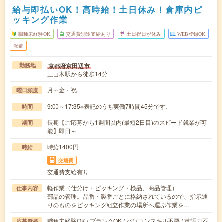
給与即払いOK！高時給！土日休み！倉庫内ピ
ッキング作業
職種未経験OK
交通費別途支給あり
土日祝日が休み
WEB登録OK
派遣
京都府京田辺市
勤務地
三山木駅から徒歩14分
月～金・祝
曜日頻度
9:00～17:35※表記のうち実働7時間45分です。
時間
長期【ご応募から1週間以内(最短2日目)のスピード就業が可
期間
能】即日～
時給1400円
時給
交通費
交通費支給有り
軽作業（仕分け・ピッキング・検品、商品管理）
仕事内容
部品の管理。品番・製番ごとに格納されているので、指示通
りのものをピッキング組立作業の場所へ運ぶ作業を…
職種未経験OK / ブランクOK / パソコンスキル不要 / 英語力不
応募資格