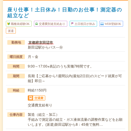
座り仕事！土日休み！日勤のお仕事！測定器の
組立など
職種未経験OK
交通費別途支給あり
土日祝日が休み
WEB登録OK
派遣
京都府京田辺市
勤務地
新田辺駅からバス---分
月～金
曜日頻度
9:00～17:00※表記のうち実働7時間です。
時間
長期【ご応募から1週間以内(最短2日目)のスピード就業が可
期間
能】即日～
時給1150円
時給
交通費
交通費支給有り
製造（組立・加工）
仕事内容
手組みで測定器の組立・ガス液体流量の調整作業などをお願
いします。(派遣)新田辺駅から8：45発で無料…