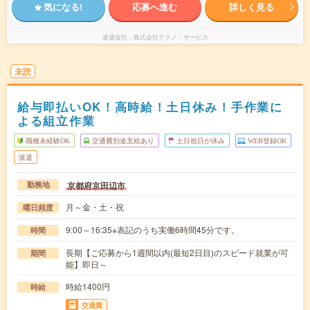
気になる!
応募へ進む
詳しく見る
派遣会社
株式会社テクノ・サービス
未読
給与即払いOK！高時給！土日休み！手作業に
よる組立作業
職種未経験OK
交通費別途支給あり
土日祝日が休み
WEB登録OK
派遣
京都府京田辺市
勤務地
月～金・土・祝
曜日頻度
9:00～16:35※表記のうち実働6時間45分です。
時間
長期【ご応募から1週間以内(最短2日目)のスピード就業が可
期間
能】即日～
時給1400円
時給
交通費