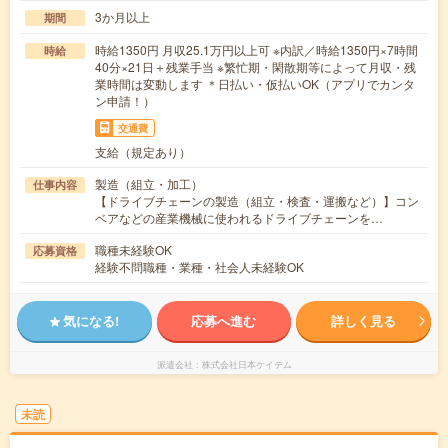
3か月以上
期間
時給1350円 月収25.1万円以上可 ※内訳／時給1350円×7時間
時給
40分×21日＋残業手当 ※繁忙期・閑散期等によって月収・残
業時間は変動します ＊日払い・仮払いOK（アプリでカンタ
ン申請！）
交通費
支給（規定あり）
製造（組立・加工）
仕事内容
【ドライブチェーンの製造（組立・検査・運搬など）】コン
ベアなどの産業機械に使われるドライブチェーンを…
職種未経験OK
応募資格
経験不問職種・業種・社会人未経験OK
気になる!
応募へ進む
詳しく見る
派遣会社
株式会社日本ケイテム
未読