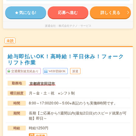
気になる!
応募へ進む
詳しく見る
派遣会社
株式会社テクノ・サービス
未読
給与即払いOK！高時給！平日休み！フォーク
リフト作業
交通費別途支給あり
WEB登録OK
派遣
京都府京田辺市
勤務地
月～金・土・祝 ※シフト制
曜日頻度
8:00～17:0020:00～5:00※表記のうち実働8時間です。
時間
長期【ご応募から1週間以内(最短2日目)のスピード就業が可
期間
能】即日～
時給1250円
時給