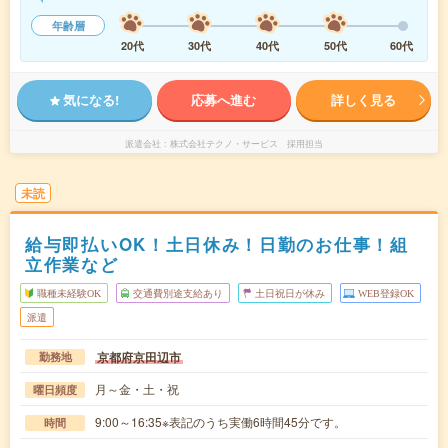
年齢層
20代
30代
40代
50代
60代
気になる!
応募へ進む
詳しく見る
派遣会社
株式会社テクノ・サービス 採用担当
未読
給与即払いOK！土日休み！日勤のお仕事！組
立作業など
職種未経験OK
交通費別途支給あり
土日祝日が休み
WEB登録OK
派遣
京都府京田辺市
勤務地
月～金・土・祝
曜日頻度
9:00～16:35※表記のうち実働6時間45分です。
時間