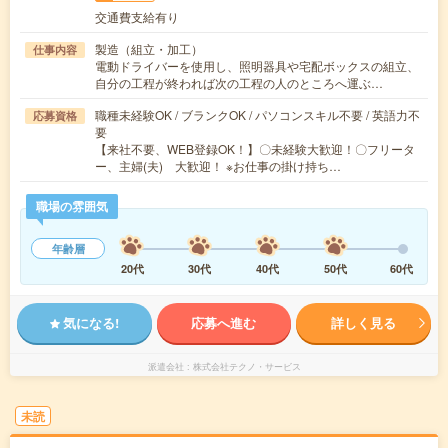
交通費支給有り
製造（組立・加工）
仕事内容
電動ドライバーを使用し、照明器具や宅配ボックスの組立、
自分の工程が終われば次の工程の人のところへ運ぶ…
職種未経験OK / ブランクOK / パソコンスキル不要 / 英語力不
応募資格
要
【来社不要、WEB登録OK！】〇未経験大歓迎！〇フリータ
ー、主婦(夫) 大歓迎！ ※お仕事の掛け持ち…
職場の雰囲気
年齢層
20代
30代
40代
50代
60代
気になる!
応募へ進む
詳しく見る
派遣会社
株式会社テクノ・サービス
未読