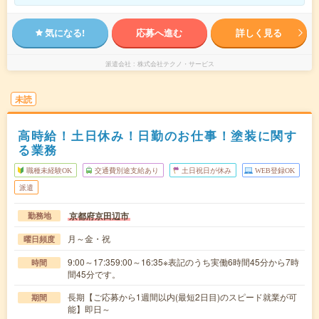
気になる!
応募へ進む
詳しく見る
派遣会社
株式会社テクノ・サービス
未読
高時給！土日休み！日勤のお仕事！塗装に関す
る業務
職種未経験OK
交通費別途支給あり
土日祝日が休み
WEB登録OK
派遣
京都府京田辺市
勤務地
月～金・祝
曜日頻度
9:00～17:359:00～16:35※表記のうち実働6時間45分から7時
時間
間45分です。
長期【ご応募から1週間以内(最短2日目)のスピード就業が可
期間
能】即日～