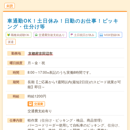
未読
車通勤OK！土日休み！日勤のお仕事！ピッキ
ング・仕分け等
職種未経験OK
交通費別途支給あり
土日祝日が休み
WEB登録OK
派遣
京都府京田辺市
勤務地
月～金・祝
曜日頻度
8:00～17:00※表記のうち実働8時間です。
時間
長期【ご応募から1週間以内(最短2日目)のスピード就業が可
期間
能】即日～
時給1200円
時給
交通費
交通費支給有り
軽作業（仕分け・ピッキング・検品、商品管理）
仕事内容
バーコードリーダー使用して自転車のピッキング、仕分け、
梱包、検品、格納、段ボール開梱、ゴミ拾い業務な…