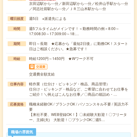
京田辺駅から---分／新田辺駅から---分／松井山手駅から---分
／同志社前駅から---分／ＪＲ三山木駅から---分
週5日 ※派遣先による
曜日頻度
週5フルタイムがメインです！＜勤務時間の例＞8:00～
時間
17:008:30～17:309:00～18:…
即日～長期 ★応募から「最短2日後」に勤務OK！スタート
期間
日はご相談ください。★急募です！
時給1200円～1450円 ★Wワーク不可
時給
交通費
交通費全額支給
軽作業（仕分け・ピッキング・検品、商品管理）
仕事内容
仕分け・ピッキング・検品など、ご希望に合わせてお仕事を
ご紹介！＼例えばこんなお仕事／〇商品の箱詰め・…
職種未経験OK / ブランクOK / パソコンスキル不要 / 英語力不
応募資格
要
【来社不要、WEB登録OK！】〇未経験大歓迎！〇フリータ
ー、主婦(夫) 大歓迎！〇ブランクOK〇週5…
職場の雰囲気