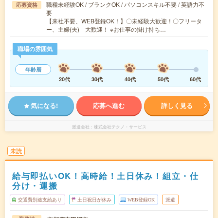
職種未経験OK / ブランクOK / パソコンスキル不要 / 英語力不
応募資格
要
【来社不要、WEB登録OK！】〇未経験大歓迎！〇フリータ
ー、主婦(夫) 大歓迎！ ※お仕事の掛け持ち…
職場の雰囲気
年齢層
20代
30代
40代
50代
60代
気になる!
応募へ進む
詳しく見る
派遣会社
株式会社テクノ・サービス
未読
給与即払いOK！高時給！土日休み！組立・仕
分け・運搬
交通費別途支給あり
土日祝日が休み
WEB登録OK
派遣