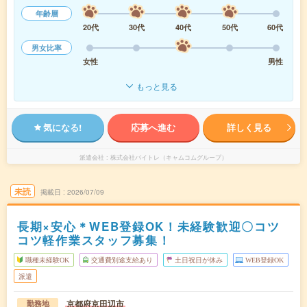
年齢層
20代
30代
40代
50代
60代
男女比率
女性
男性
もっと見る
気になる!
応募へ進む
詳しく見る
派遣会社
株式会社バイトレ（キャムコムグループ）
未読
掲載日
2026/07/09
長期×安心＊WEB登録OK！未経験歓迎〇コツ
コツ軽作業スタッフ募集！
職種未経験OK
交通費別途支給あり
土日祝日が休み
WEB登録OK
派遣
京都府京田辺市
勤務地