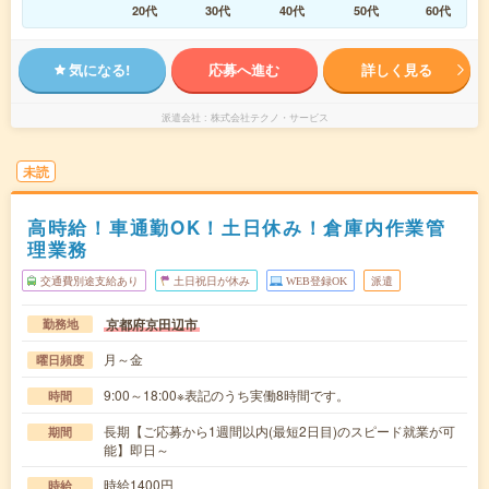
20代
30代
40代
50代
60代
気になる!
応募へ進む
詳しく見る
派遣会社
株式会社テクノ・サービス
未読
高時給！車通勤OK！土日休み！倉庫内作業管
理業務
交通費別途支給あり
土日祝日が休み
WEB登録OK
派遣
京都府京田辺市
勤務地
月～金
曜日頻度
9:00～18:00※表記のうち実働8時間です。
時間
長期【ご応募から1週間以内(最短2日目)のスピード就業が可
期間
能】即日～
時給1400円
時給