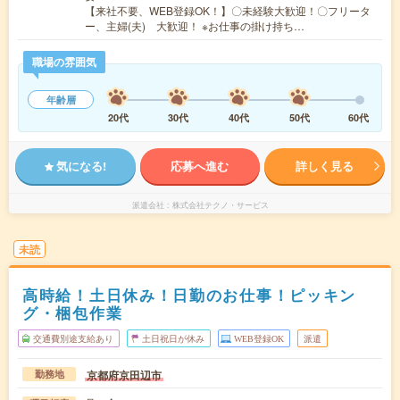
【来社不要、WEB登録OK！】〇未経験大歓迎！〇フリータ
ー、主婦(夫) 大歓迎！ ※お仕事の掛け持ち…
職場の雰囲気
年齢層
20代
30代
40代
50代
60代
気になる!
応募へ進む
詳しく見る
派遣会社
株式会社テクノ・サービス
未読
高時給！土日休み！日勤のお仕事！ピッキン
グ・梱包作業
交通費別途支給あり
土日祝日が休み
WEB登録OK
派遣
京都府京田辺市
勤務地