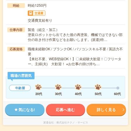
時給1250円
時給
交通費
交通費支給有り
製造（組立・加工）
仕事内容
塗装ロボットから出てきた後の再塗装、機械ではできない部
分の吹き付け作業などをお願いします。(派遣)特…
職種未経験OK / ブランクOK / パソコンスキル不要 / 英語力不
応募資格
要
【来社不要、WEB登録OK！】〇未経験大歓迎！〇フリータ
ー、主婦(夫) 大歓迎！ ※お仕事の掛け持ち…
職場の雰囲気
年齢層
20代
30代
40代
50代
60代
気になる!
応募へ進む
詳しく見る
派遣会社
株式会社テクノ・サービス