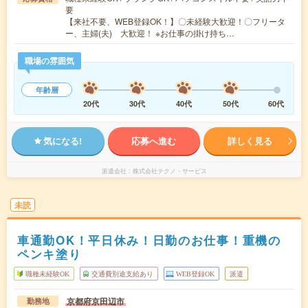
要
【来社不要、WEB登録OK！】〇未経験大歓迎！〇フリータ
ー、主婦(夫) 大歓迎！ ※お仕事の掛け持ち…
職場の雰囲気
年齢層
20代
30代
40代
50代
60代
気になる!
応募へ進む
詳しく見る
派遣会社
株式会社テクノ・サービス
未読
車通勤OK！平日休み！日勤のお仕事！重機の
ペンキ塗り
職種未経験OK
交通費別途支給あり
WEB登録OK
派遣
京都府京田辺市
勤務地