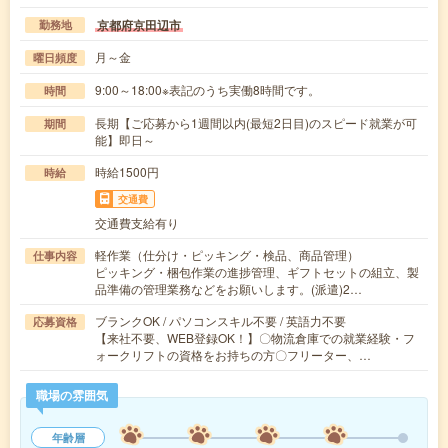
京都府京田辺市
勤務地
月～金
曜日頻度
9:00～18:00※表記のうち実働8時間です。
時間
長期【ご応募から1週間以内(最短2日目)のスピード就業が可
期間
能】即日～
時給1500円
時給
交通費
交通費支給有り
軽作業（仕分け・ピッキング・検品、商品管理）
仕事内容
ピッキング・梱包作業の進捗管理、ギフトセットの組立、製
品準備の管理業務などをお願いします。(派遣)2…
ブランクOK / パソコンスキル不要 / 英語力不要
応募資格
【来社不要、WEB登録OK！】〇物流倉庫での就業経験・フ
ォークリフトの資格をお持ちの方〇フリーター、…
職場の雰囲気
年齢層