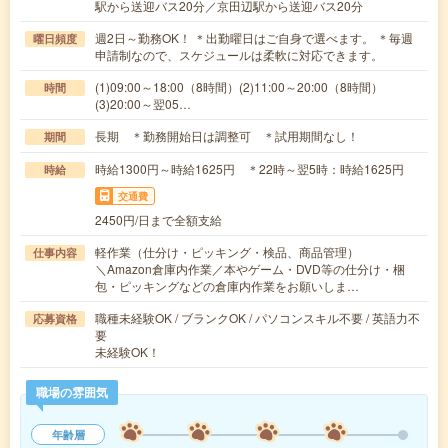
駅から送迎バス20分／京田辺駅から送迎バス20分
週2日～勤務OK！ ＊出勤曜日はご自身で選べます。 ＊毎週
曜日頻度
申請制なので、スケジュールは柔軟に対応できます。
(1)09:00～18:00（8時間）(2)11:00～20:00（8時間）
時間
(3)20:00～翌05…
長期 ＊勤務開始日は調整可 ＊試用期間なし！
期間
時給1300円～時給1625円 ＊22時～翌5時：時給1625円
時給
交通費
2450円/日まで全額支給
軽作業（仕分け・ピッキング・検品、商品管理）
仕事内容
＼Amazon倉庫内作業／本やゲーム・DVD等の仕分け・梱
包・ピッキングなどの倉庫内作業をお願いしま…
職種未経験OK / ブランクOK / パソコンスキル不要 / 英語力不
応募資格
要
未経験OK！
職場の雰囲気
年齢層