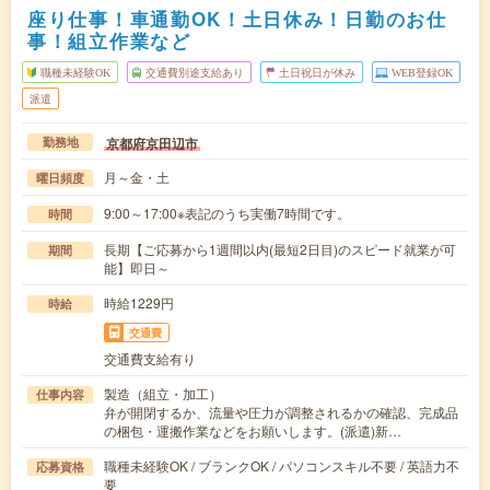
座り仕事！車通勤OK！土日休み！日勤のお仕
事！組立作業など
職種未経験OK
交通費別途支給あり
土日祝日が休み
WEB登録OK
派遣
京都府京田辺市
勤務地
月～金・土
曜日頻度
9:00～17:00※表記のうち実働7時間です。
時間
長期【ご応募から1週間以内(最短2日目)のスピード就業が可
期間
能】即日～
時給1229円
時給
交通費
交通費支給有り
製造（組立・加工）
仕事内容
弁が開閉するか、流量や圧力が調整されるかの確認、完成品
の梱包・運搬作業などをお願いします。(派遣)新…
職種未経験OK / ブランクOK / パソコンスキル不要 / 英語力不
応募資格
要