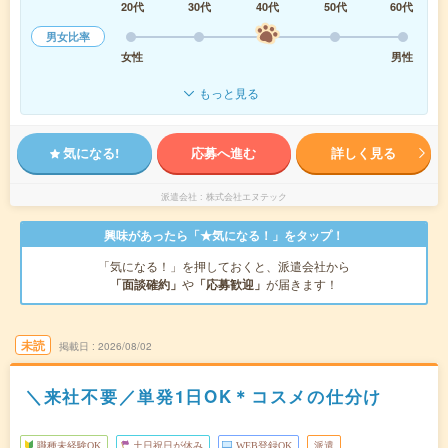
20代
30代
40代
50代
60代
男女比率
女性
男性
もっと見る
気になる!
応募へ進む
詳しく見る
派遣会社
株式会社エヌテック
興味があったら「★気になる！」をタップ！
「気になる！」を押しておくと、派遣会社から
「面談確約」
や
「応募歓迎」
が届きます！
未読
掲載日
2026/08/02
＼来社不要／単発1日OK＊コスメの仕分け
職種未経験OK
土日祝日が休み
WEB登録OK
派遣