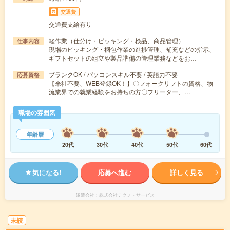
交通費
交通費支給有り
軽作業（仕分け・ピッキング・検品、商品管理）
仕事内容
現場のピッキング・梱包作業の進捗管理、補充などの指示、
ギフトセットの組立や製品準備の管理業務などをお…
ブランクOK / パソコンスキル不要 / 英語力不要
応募資格
【来社不要、WEB登録OK！】〇フォークリフトの資格、物
流業界での就業経験をお持ちの方〇フリーター、…
職場の雰囲気
年齢層
20代
30代
40代
50代
60代
気になる!
応募へ進む
詳しく見る
派遣会社
株式会社テクノ・サービス
未読