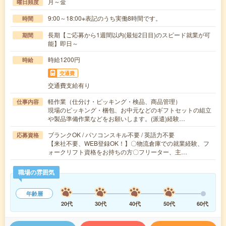
月～金
曜日頻度
9:00～18:00※表記のうち実働8時間です。
時間
長期【ご応募から1週間以内(最短2日目)のスピード就業が可
期間
能】即日～
時給1200円
時給
交通費
交通費支給有り
軽作業（仕分け・ピッキング・検品、商品管理）
仕事内容
現場のピッキング・梱包、お中元などのギフトセットの組立
や製品準備作業などをお願いします。(派遣)経験…
ブランクOK / パソコンスキル不要 / 英語力不要
応募資格
【来社不要、WEB登録OK！】〇物流倉庫での就業経験、フ
ォークリフト資格をお持ちの方〇フリーター、主…
職場の雰囲気
年齢層
20代
30代
40代
50代
60代