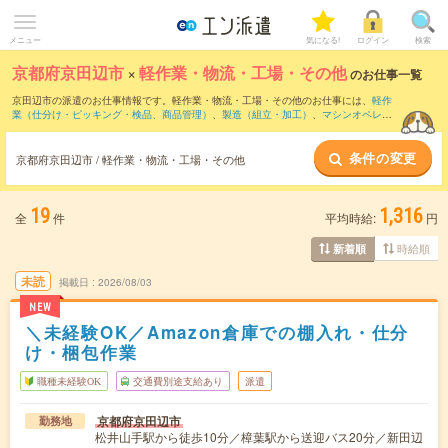
メニュー
気になる!
ログイン
検索
京都府京田辺市
×
軽作業・物流・工場・その他
のお仕事一覧
京田辺市の派遣のお仕事情報です。軽作業・物流・工場・その他のお仕事には、
軽作
業（仕分け・ピッキング・検品、商品管理）
、
製造（組立・加工）
、
マシンオペレー
ター
などがあります。さらに、
短期
・
単発
などの期間や、
職種未経験OK
などのこだわ
り条件で絞り込んでいただけます。
条件の変更
京都府京田辺市 / 軽作業・物流・工場・その他
19
1,316
全
件
平均時給:
円
時給順
新着順
未読
掲載日
2026/08/03
NEW
＼未経験OK／Amazon倉庫での棚入れ・仕分
け・梱包作業
職種未経験OK
交通費別途支給あり
派遣
京都府京田辺市
勤務地
松井山手駅から徒歩10分／樟葉駅から送迎バス20分／新田辺