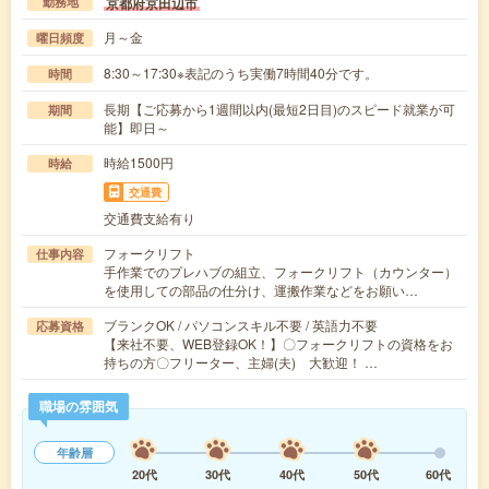
京都府京田辺市
勤務地
月～金
曜日頻度
8:30～17:30※表記のうち実働7時間40分です。
時間
長期【ご応募から1週間以内(最短2日目)のスピード就業が可
期間
能】即日～
時給1500円
時給
交通費
交通費支給有り
フォークリフト
仕事内容
手作業でのプレハブの組立、フォークリフト（カウンター）
を使用しての部品の仕分け、運搬作業などをお願い…
ブランクOK / パソコンスキル不要 / 英語力不要
応募資格
【来社不要、WEB登録OK！】〇フォークリフトの資格をお
持ちの方〇フリーター、主婦(夫) 大歓迎！ …
職場の雰囲気
年齢層
20代
30代
40代
50代
60代