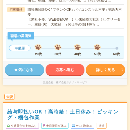
職種未経験OK / ブランクOK / パソコンスキル不要 / 英語力不
応募資格
要
【来社不要、WEB登録OK！】〇未経験大歓迎！〇フリータ
ー、主婦(夫) 大歓迎！ ※お仕事の掛け持ち…
職場の雰囲気
年齢層
20代
30代
40代
50代
60代
気になる!
応募へ進む
詳しく見る
派遣会社
株式会社テクノ・サービス
未読
給与即払いOK！高時給！土日休み！ピッキン
グ・梱包作業
交通費別途支給あり
土日祝日が休み
WEB登録OK
派遣