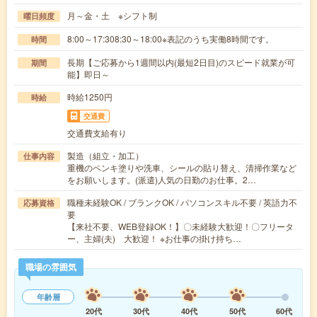
月～金・土 ※シフト制
曜日頻度
8:00～17:308:30～18:00※表記のうち実働8時間です。
時間
長期【ご応募から1週間以内(最短2日目)のスピード就業が可
期間
能】即日～
時給1250円
時給
交通費
交通費支給有り
製造（組立・加工）
仕事内容
重機のペンキ塗りや洗車、シールの貼り替え、清掃作業など
をお願いします。(派遣)人気の日勤のお仕事。2…
職種未経験OK / ブランクOK / パソコンスキル不要 / 英語力不
応募資格
要
【来社不要、WEB登録OK！】〇未経験大歓迎！〇フリータ
ー、主婦(夫) 大歓迎！ ※お仕事の掛け持ち…
職場の雰囲気
年齢層
20代
30代
40代
50代
60代