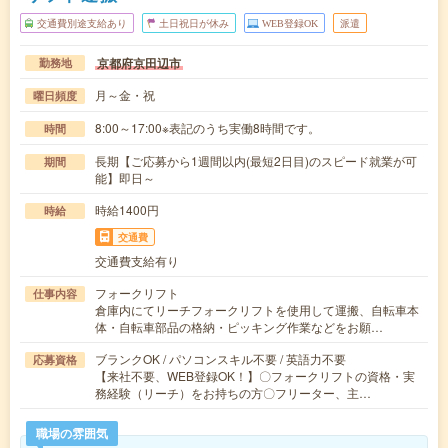
交通費別途支給あり
土日祝日が休み
WEB登録OK
派遣
京都府京田辺市
勤務地
月～金・祝
曜日頻度
8:00～17:00※表記のうち実働8時間です。
時間
長期【ご応募から1週間以内(最短2日目)のスピード就業が可
期間
能】即日～
時給1400円
時給
交通費
交通費支給有り
フォークリフト
仕事内容
倉庫内にてリーチフォークリフトを使用して運搬、自転車本
体・自転車部品の格納・ピッキング作業などをお願…
ブランクOK / パソコンスキル不要 / 英語力不要
応募資格
【来社不要、WEB登録OK！】〇フォークリフトの資格・実
務経験（リーチ）をお持ちの方〇フリーター、主…
職場の雰囲気