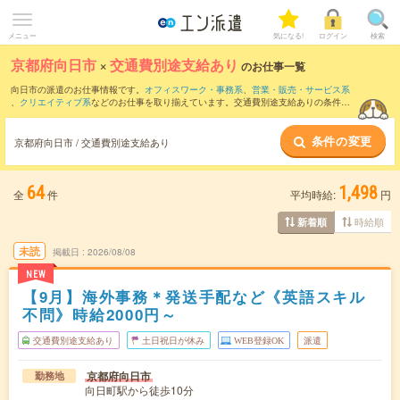
メニュー
気になる!
ログイン
検索
京都府向日市
×
交通費別途支給あり
のお仕事一覧
向日市の派遣のお仕事情報です。
オフィスワーク・事務系
、
営業・販売・サービス系
、
クリエイティブ系
などのお仕事を取り揃えています。交通費別途支給ありの条件の
他に、
職種未経験OK
、
友だちと一緒の応募OK
、
残業なし
などのこだわり条件も取り
揃えています。
条件の変更
京都府向日市 / 交通費別途支給あり
64
1,498
全
件
平均時給:
円
時給順
新着順
未読
掲載日
2026/08/08
NEW
【9月】海外事務＊発送手配など《英語スキル
不問》時給2000円～
交通費別途支給あり
土日祝日が休み
WEB登録OK
派遣
京都府向日市
勤務地
向日町駅から徒歩10分