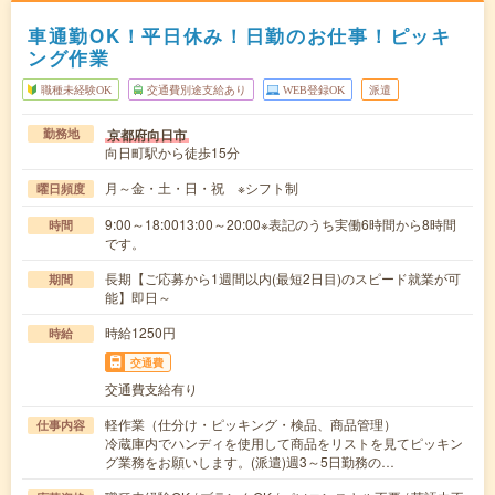
車通勤OK！平日休み！日勤のお仕事！ピッキ
ング作業
職種未経験OK
交通費別途支給あり
WEB登録OK
派遣
京都府向日市
勤務地
向日町駅から徒歩15分
月～金・土・日・祝 ※シフト制
曜日頻度
9:00～18:0013:00～20:00※表記のうち実働6時間から8時間
時間
です。
長期【ご応募から1週間以内(最短2日目)のスピード就業が可
期間
能】即日～
時給1250円
時給
交通費
交通費支給有り
軽作業（仕分け・ピッキング・検品、商品管理）
仕事内容
冷蔵庫内でハンディを使用して商品をリストを見てピッキン
グ業務をお願いします。(派遣)週3～5日勤務の…