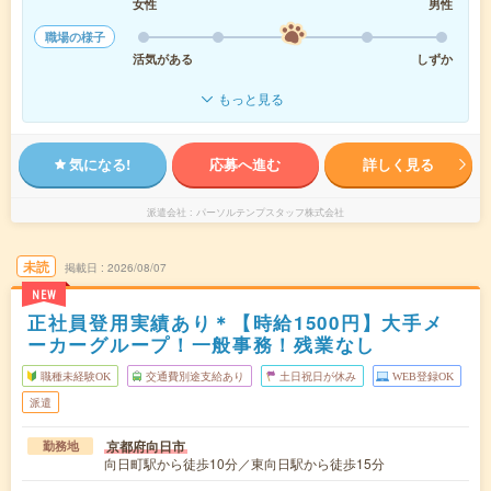
女性
男性
職場の様子
活気がある
しずか
もっと見る
気になる!
応募へ進む
詳しく見る
派遣会社
パーソルテンプスタッフ株式会社
未読
掲載日
2026/08/07
NEW
正社員登用実績あり＊【時給1500円】大手メ
ーカーグループ！一般事務！残業なし
職種未経験OK
交通費別途支給あり
土日祝日が休み
WEB登録OK
派遣
京都府向日市
勤務地
向日町駅から徒歩10分／東向日駅から徒歩15分