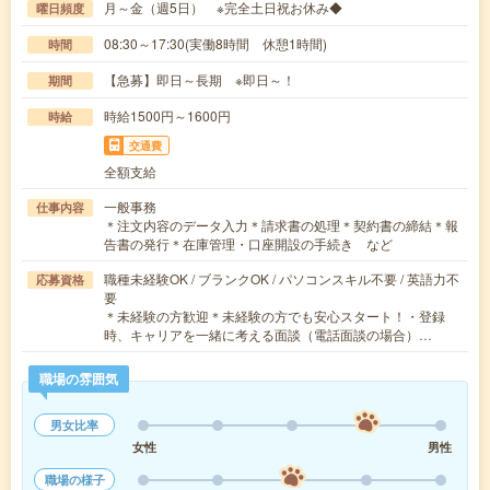
月～金（週5日） ※完全土日祝お休み◆
曜日頻度
08:30～17:30(実働8時間 休憩1時間)
時間
【急募】即日～長期 ※即日～！
期間
時給1500円～1600円
時給
交通費
全額支給
一般事務
仕事内容
＊注文内容のデータ入力＊請求書の処理＊契約書の締結＊報
告書の発行＊在庫管理・口座開設の手続き など
職種未経験OK / ブランクOK / パソコンスキル不要 / 英語力不
応募資格
要
＊未経験の方歓迎＊未経験の方でも安心スタート！・登録
時、キャリアを一緒に考える面談（電話面談の場合）…
職場の雰囲気
男女比率
女性
男性
職場の様子