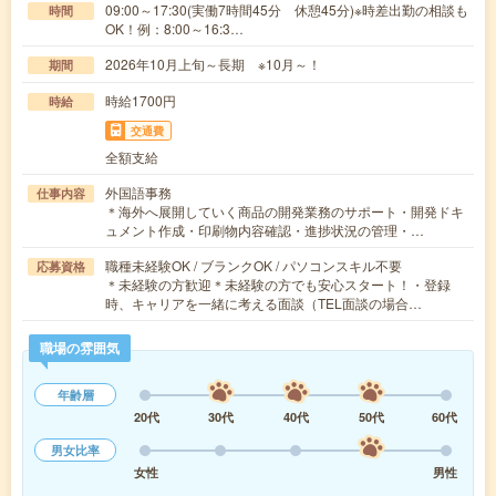
09:00～17:30(実働7時間45分 休憩45分)※時差出勤の相談も
時間
OK！例：8:00～16:3…
2026年10月上旬～長期 ※10月～！
期間
時給1700円
時給
交通費
全額支給
外国語事務
仕事内容
＊海外へ展開していく商品の開発業務のサポート・開発ドキ
ュメント作成・印刷物内容確認・進捗状況の管理・…
職種未経験OK / ブランクOK / パソコンスキル不要
応募資格
＊未経験の方歓迎＊未経験の方でも安心スタート！・登録
時、キャリアを一緒に考える面談（TEL面談の場合…
職場の雰囲気
年齢層
20代
30代
40代
50代
60代
男女比率
女性
男性