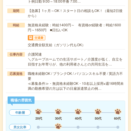
ト例日勤 9:00～18:00早番 7:00…
【急募】1ヶ月～OK！スタート日の相談もOK！（最短2日後
期間
から）
無資格未経験：時給1400円～ 有資格or経験者：時給1600
時給
円～1650円 ■日払いOK
交通費
交通費全額支給（ガソリン代もOK）
介護関連
仕事内容
＼グループホームでの生活サポート／介護度が低く、自立を
目指すお年寄りが、他の利用者さんとの共同生活を…
職種未経験OK / ブランクOK / パソコンスキル不要 / 英語力不
応募資格
要
≪募集条件≫・無資格未経験OK・10名以上採用※週16時間未
満の勤務希望の方は以下の日雇派遣禁止の例…
職場の雰囲気
年齢層
20代
30代
40代
50代
60代
男女比率