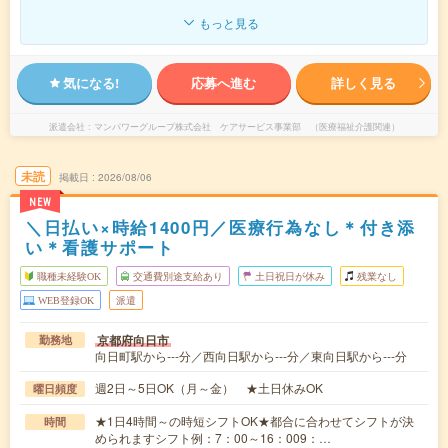
もっと見る
気になる!
応募へ進む
詳しく見る
派遣会社
マンパワーグループ株式会社 ケアサービス事業部 （医療福祉介護関連）
未読
掲載日
2026/08/06
NEW
＼日払い×時給1400円／医療行為なし＊付き添
い＊看護サポート
職種未経験OK
交通費別途支給あり
土日祝日が休み
残業なし
WEB登録OK
派遣
京都府向日市
勤務地
向日町駅から---分／西向日駅から---分／東向日駅から---分
週2日～5日OK（月～金） ★土日休みOK
曜日頻度
★1日4時間～の時短シフトOK★都合に合わせてシフトが決
時間
められますシフト例：7：00～16：009：…