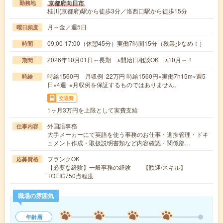
京都府向日市
勤務地
桂川(京都府)駅から徒歩3分／洛西口駅から徒歩15分
月～金／週5日
曜日頻度
09:00-17:00（休憩45分）実働7時間15分（残業少なめ！）
時間
2026年10月01日～長期 ※開始日相談OK ※10月～！
期間
時給1560円 月収例 22万円 時給1560円×実働7h15m×週5
時給
日×4週 ※月収例を保証するものではありません。
交通費
1ヶ月3万円を上限として実費支給
外国語事務
仕事内容
大手メーカーにて英語を使う事務のお仕事・進捗管理・ドキ
ュメント作成・取扱説明書類など内容確認・関係部…
ブランクOK
応募資格
【必要な経験】一般事務の経験 【歓迎/スキル】
TOEIC750点程度
職場の雰囲気
年齢層