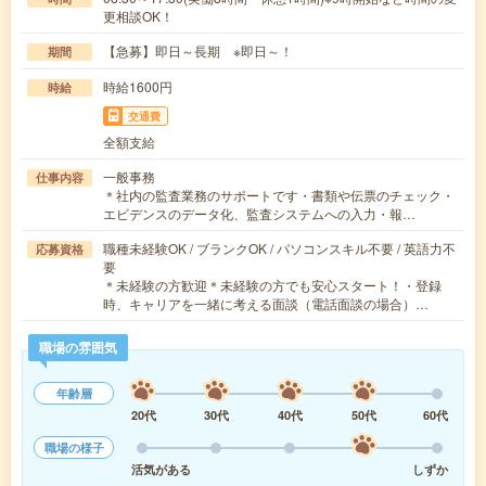
更相談OK！
【急募】即日～長期 ※即日～！
期間
時給1600円
時給
交通費
全額支給
一般事務
仕事内容
＊社内の監査業務のサポートです・書類や伝票のチェック・
エビデンスのデータ化、監査システムへの入力・報…
職種未経験OK / ブランクOK / パソコンスキル不要 / 英語力不
応募資格
要
＊未経験の方歓迎＊未経験の方でも安心スタート！・登録
時、キャリアを一緒に考える面談（電話面談の場合）…
職場の雰囲気
年齢層
20代
30代
40代
50代
60代
職場の様子
活気がある
しずか