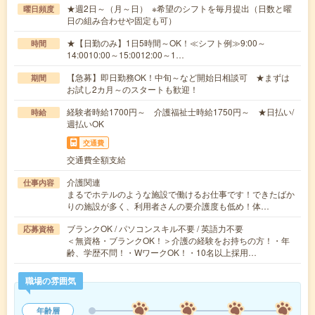
★週2日～（月～日） ※希望のシフトを毎月提出（日数と曜
曜日頻度
日の組み合わせや固定も可）
★【日勤のみ】1日5時間～OK！≪シフト例≫9:00～
時間
14:0010:00～15:0012:00～1…
【急募】即日勤務OK！中旬～など開始日相談可 ★まずは
期間
お試し2カ月～のスタートも歓迎！
経験者時給1700円～ 介護福祉士時給1750円～ ★日払い/
時給
週払いOK
交通費
交通費全額支給
介護関連
仕事内容
まるでホテルのような施設で働けるお仕事です！できたばか
りの施設が多く、利用者さんの要介護度も低め！体…
ブランクOK / パソコンスキル不要 / 英語力不要
応募資格
＜無資格・ブランクOK！＞介護の経験をお持ちの方！・年
齢、学歴不問！・WワークOK！・10名以上採用…
職場の雰囲気
年齢層