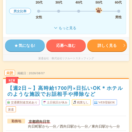
20代
30代
40代
50代
60代
男女比率
女性
男性
もっと見る
気になる!
応募へ進む
詳しく見る
派遣会社
株式会社リクルートスタッフィング
未読
掲載日
2026/08/07
NEW
【週2日～】高時給1700円×日払いOK＊ホテル
のような施設でお話相手や掃除など
交通費別途支給あり
土日祝日が休み
残業なし
WEB登録OK
派遣
京都府向日市
勤務地
向日町駅から---分／西向日駅から---分／東向日駅から---分