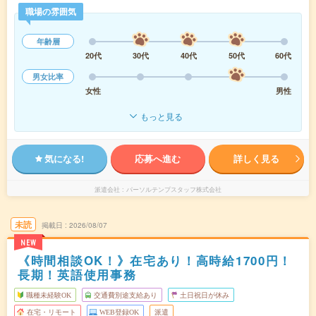
職場の雰囲気
年齢層
20代
30代
40代
50代
60代
男女比率
女性
男性
もっと見る
気になる!
応募へ進む
詳しく見る
派遣会社
パーソルテンプスタッフ株式会社
未読
掲載日
2026/08/07
NEW
《時間相談OK！》在宅あり！高時給1700円！
長期！英語使用事務
職種未経験OK
交通費別途支給あり
土日祝日が休み
在宅・リモート
WEB登録OK
派遣