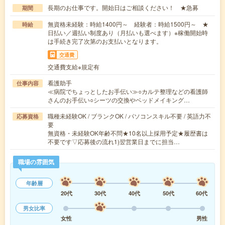
長期のお仕事です。開始日はご相談ください！ ★急募
期間
無資格未経験：時給1400円～ 経験者：時給1500円～ ★
時給
日払い／週払い制度あり（月払いも選べます）※稼働開始時
は手続き完了次第のお支払いとなります。
交通費
交通費支給※規定有
看護助手
仕事内容
≪病院でちょっとしたお手伝い≫○カルテ整理などの看護師
さんのお手伝い○シーツの交換やベッドメイキング…
職種未経験OK / ブランクOK / パソコンスキル不要 / 英語力不
応募資格
要
無資格・未経験OK年齢不問★10名以上採用予定★履歴書は
不要です▽応募後の流れ1)翌営業日までに担当…
職場の雰囲気
年齢層
20代
30代
40代
50代
60代
男女比率
女性
男性