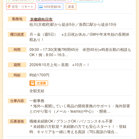
在宅・リモート
WEB登録OK
派遣
京都府向日市
勤務地
桂川(京都府)駅から徒歩5分／洛西口駅から徒歩10分
月～金（週5日） ※土日祝お休み／GWや年末年始の長期休
曜日頻度
暇あり！
09:00～17:30(実働7時間45分 休憩45分)※時差出勤の相談も
時間
OK！例：8:00～16:3…
2026年10月上旬～長期 ※10月～！
期間
時給1700円
時給
交通費
全額支給
一般事務
仕事内容
＊海外へ展開していく商品の開発業務のサポート・海外部署
とのやり取り（メール・teamsが中心）・開発…
職種未経験OK / ブランクOK / パソコンスキル不要
応募資格
＊未経験の方歓迎＊未経験の方でも安心スタート！・登録
時、キャリアを一緒に考える面談（TEL面談の場合…