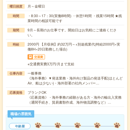
月～金曜日
曜日頻度
・8:30～17：30(実働8時間) ・休憩1時間 ・残業15時間 ★残
時間
業時間の相談可能です
9月～長期のお仕事です。開始日はお気軽にご連絡くださ
期間
い。
2000円 【月収例】約32万円～+別途残業代(時給2000円×実
時給
働8H×20日勤務した場合)
交通費
※交通費実費3万円/月まで支給
一般事務
仕事内容
《海外事務》▼発送業務・海外向け製品の発送手配(ほとんど
Air、船は少ない)・海外部署の社内メンバー…
ブランクOK
応募資格
《応募資格》・海外事務の経験がある方・海外の輸出入実務
（通関手続き、貿易書類作成、海外物流調整など）…
職場の雰囲気
年齢層