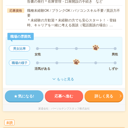
告書の発行＊在庫管理・口座開設の手続き など
職種未経験OK / ブランクOK / パソコンスキル不要 / 英語力不
応募資格
要
＊未経験の方歓迎＊未経験の方でも安心スタート！・登録
時、キャリアを一緒に考える面談（電話面談の場合）…
職場の雰囲気
男女比率
女性
男性
職場の様子
活気がある
しずか
もっと見る
気になる!
応募へ進む
詳しく見る
派遣会社
パーソルテンプスタッフ株式会社
未読