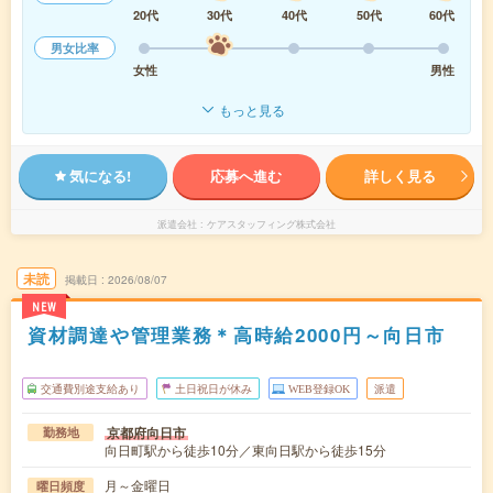
20代
30代
40代
50代
60代
男女比率
女性
男性
もっと見る
気になる!
応募へ進む
詳しく見る
派遣会社
ケアスタッフィング株式会社
未読
掲載日
2026/08/07
NEW
資材調達や管理業務＊高時給2000円～向日市
交通費別途支給あり
土日祝日が休み
WEB登録OK
派遣
京都府向日市
勤務地
向日町駅から徒歩10分／東向日駅から徒歩15分
月～金曜日
曜日頻度