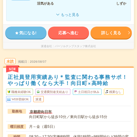
活気がある
しずか
もっと見る
気になる!
応募へ進む
詳しく見る
派遣会社
パーソルテンプスタッフ株式会社
未読
掲載日
2026/08/07
NEW
正社員登用実績あり＊監査に関わる事務サポ！
やっぱり働くなら大手！向日町×高時給
職種未経験OK
交通費別途支給あり
土日祝日が休み
残業なし
WEB登録OK
派遣
京都府向日市
勤務地
向日町駅から徒歩10分／東向日駅から徒歩15分
月～金（週5日）
曜日頻度
08:30～17:30(実働8時間 休憩1時間)※9時開始など時間の変
時間