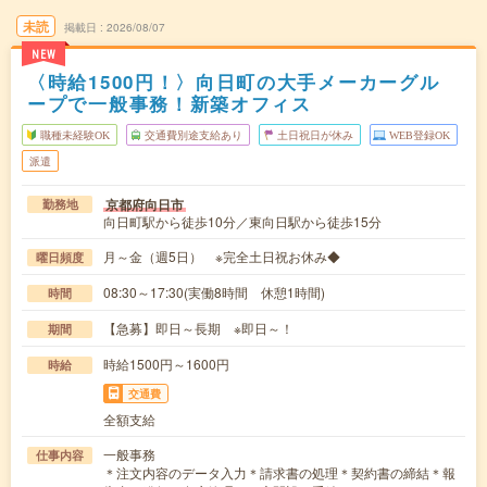
未読
掲載日
2026/08/07
NEW
〈時給1500円！〉向日町の大手メーカーグル
ープで一般事務！新築オフィス
職種未経験OK
交通費別途支給あり
土日祝日が休み
WEB登録OK
派遣
京都府向日市
勤務地
向日町駅から徒歩10分／東向日駅から徒歩15分
月～金（週5日） ※完全土日祝お休み◆
曜日頻度
08:30～17:30(実働8時間 休憩1時間)
時間
【急募】即日～長期 ※即日～！
期間
時給1500円～1600円
時給
交通費
全額支給
一般事務
仕事内容
＊注文内容のデータ入力＊請求書の処理＊契約書の締結＊報