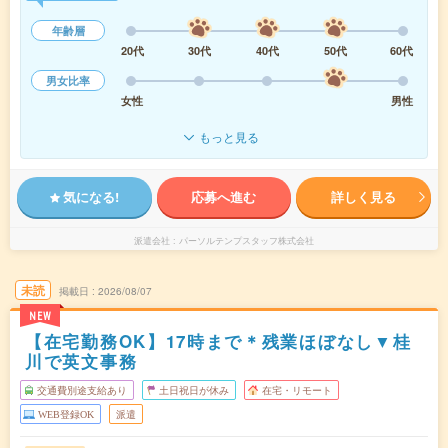
年齢層
20代
30代
40代
50代
60代
男女比率
女性
男性
もっと見る
気になる!
応募へ進む
詳しく見る
派遣会社
パーソルテンプスタッフ株式会社
未読
掲載日
2026/08/07
NEW
【在宅勤務OK】17時まで＊残業ほぼなし▼桂
川で英文事務
交通費別途支給あり
土日祝日が休み
在宅・リモート
WEB登録OK
派遣