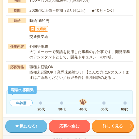
時間
2026/10/上旬～長期（3カ月以上） ★10月～OK！
期間
時給1650円
時給
交通費
交通費支給
外国語事務
仕事内容
大手メーカーで英語を使用した事務のお仕事です。開発業務
のアシスタントとして、開発ドキュメントの作成、…
職種未経験OK
応募資格
職種未経験OK！業界未経験OK！【こんな方におススメ！ま
ずはご応募ください／歓迎条件】事務経験のある…
職場の雰囲気
年齢層
20代
30代
40代
50代
60代
気になる!
応募へ進む
詳しく見る