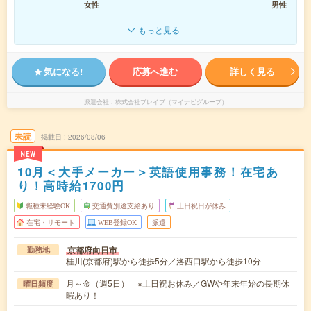
女性
男性
もっと見る
気になる!
応募へ進む
詳しく見る
派遣会社
株式会社ブレイブ（マイナビグループ）
未読
掲載日
2026/08/06
NEW
10月＜大手メーカー＞英語使用事務！在宅あ
り！高時給1700円
職種未経験OK
交通費別途支給あり
土日祝日が休み
在宅・リモート
WEB登録OK
派遣
京都府向日市
勤務地
桂川(京都府)駅から徒歩5分／洛西口駅から徒歩10分
月～金（週5日） ※土日祝お休み／GWや年末年始の長期休
曜日頻度
暇あり！