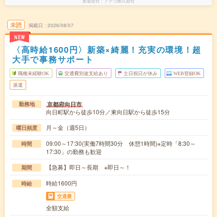
派遣会社
アデコ株式会社
未読
掲載日
2026/08/07
NEW
〈高時給1600円〉新築×綺麗！充実の環境！超
大手で事務サポート
職種未経験OK
交通費別途支給あり
土日祝日が休み
WEB登録OK
派遣
京都府向日市
勤務地
向日町駅から徒歩10分／東向日駅から徒歩15分
月～金（週5日）
曜日頻度
09:00～17:30(実働7時間30分 休憩1時間)※定時「8:30～
時間
17:30」の勤務も歓迎
【急募】即日～長期 ※即日～！
期間
時給1600円
時給
交通費
全額支給