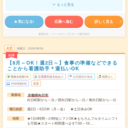
もっと見る
気になる!
応募へ進む
詳しく見る
派遣会社
パーソルテンプスタッフ株式会社
未読
掲載日
2026/08/06
NEW
【8月～OK！週2日～】食事の準備などできる
ことから看護助手＊週払いOK
職種未経験OK
交通費別途支給あり
土日祝日が休み
残業なし
WEB登録OK
派遣
京都府向日市
勤務地
向日町駅から---分／西向日駅から---分／東向日駅から---分
週2日～5日OK（月～金） ★土日休みOK
曜日頻度
★1日4時間～の時短シフトOK★もちろんフルタイムシフト
時間
も可能★スタート時間選べます7:00～16:…