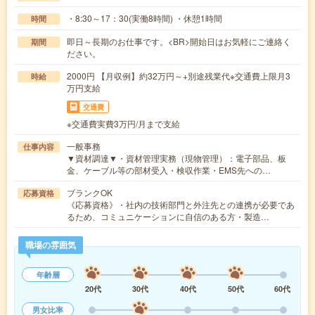
・8:30～17：30(実働8時間) ・休憩1時間
時間
即日～長期のお仕事です。<BR>開始日はお気軽にご連絡く
期間
ださい。
2000円 【月収例】約32万円～+別途残業代※交通費上限月3
時給
万円支給
交通費
※交通費実費3万円/月まで支給
一般事務
仕事内容
▼資材調達▼・資材管理実務（現物管理）：電子部品、板
金、ケーブル等の部材受入・検収作業・EMS先への…
ブランクOK
応募資格
《応募資格》・社内の技術部門と外注先との連携が必要であ
るため、コミュニケーションに自信のある方・製造…
職場の雰囲気
年齢層
20代
30代
40代
50代
60代
男女比率