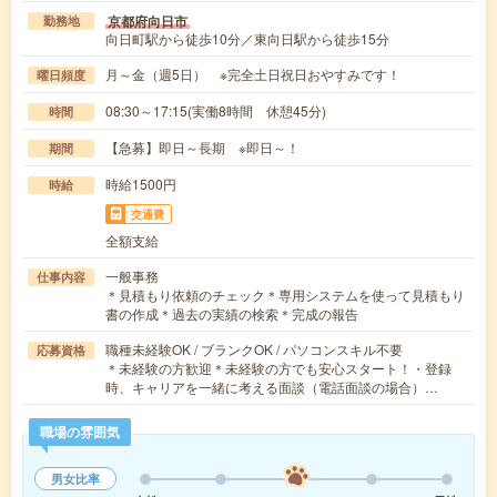
京都府向日市
勤務地
向日町駅から徒歩10分／東向日駅から徒歩15分
月～金（週5日） ※完全土日祝日おやすみです！
曜日頻度
08:30～17:15(実働8時間 休憩45分)
時間
【急募】即日～長期 ※即日～！
期間
時給1500円
時給
交通費
全額支給
一般事務
仕事内容
＊見積もり依頼のチェック＊専用システムを使って見積もり
書の作成＊過去の実績の検索＊完成の報告
職種未経験OK / ブランクOK / パソコンスキル不要
応募資格
＊未経験の方歓迎＊未経験の方でも安心スタート！・登録
時、キャリアを一緒に考える面談（電話面談の場合）…
職場の雰囲気
男女比率