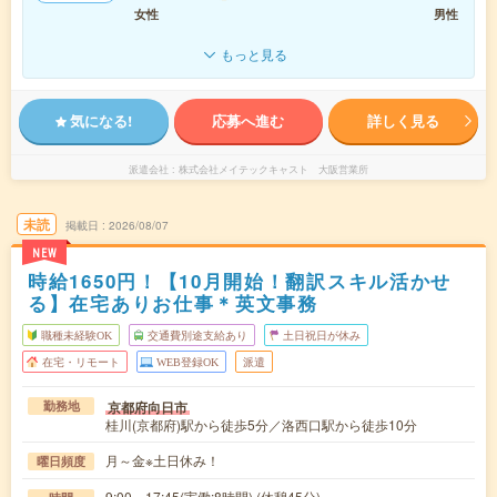
女性
男性
もっと見る
気になる!
応募へ進む
詳しく見る
派遣会社
株式会社メイテックキャスト 大阪営業所
未読
掲載日
2026/08/07
NEW
時給1650円！【10月開始！翻訳スキル活かせ
る】在宅ありお仕事＊英文事務
職種未経験OK
交通費別途支給あり
土日祝日が休み
在宅・リモート
WEB登録OK
派遣
京都府向日市
勤務地
桂川(京都府)駅から徒歩5分／洛西口駅から徒歩10分
月～金※土日休み！
曜日頻度
9:00～17:45(実働:8時間) (休憩45分)