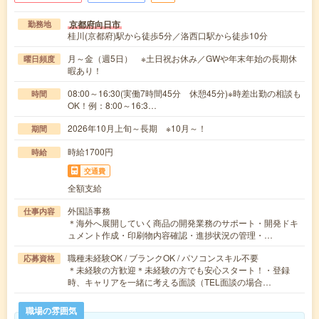
京都府向日市
勤務地
桂川(京都府)駅から徒歩5分／洛西口駅から徒歩10分
月～金（週5日） ※土日祝お休み／GWや年末年始の長期休
曜日頻度
暇あり！
08:00～16:30(実働7時間45分 休憩45分)※時差出勤の相談も
時間
OK！例：8:00～16:3…
2026年10月上旬～長期 ※10月～！
期間
時給1700円
時給
交通費
全額支給
外国語事務
仕事内容
＊海外へ展開していく商品の開発業務のサポート・開発ドキ
ュメント作成・印刷物内容確認・進捗状況の管理・…
職種未経験OK / ブランクOK / パソコンスキル不要
応募資格
＊未経験の方歓迎＊未経験の方でも安心スタート！・登録
時、キャリアを一緒に考える面談（TEL面談の場合…
職場の雰囲気