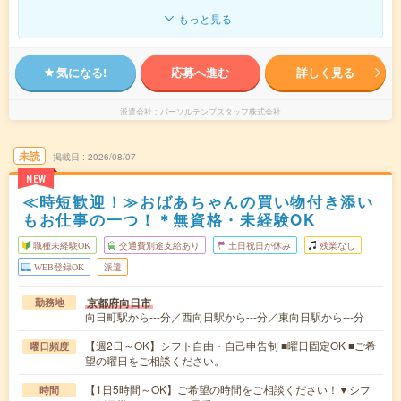
もっと見る
気になる!
応募へ進む
詳しく見る
派遣会社
パーソルテンプスタッフ株式会社
未読
掲載日
2026/08/07
NEW
≪時短歓迎！≫おばあちゃんの買い物付き添い
もお仕事の一つ！＊無資格・未経験OK
職種未経験OK
交通費別途支給あり
土日祝日が休み
残業なし
WEB登録OK
派遣
京都府向日市
勤務地
向日町駅から---分／西向日駅から---分／東向日駅から---分
【週2日～OK】シフト自由・自己申告制 ■曜日固定OK ■ご希
曜日頻度
望の曜日をご相談ください。
【1日5時間～OK】ご希望の時間をご相談ください！▼シフ
時間