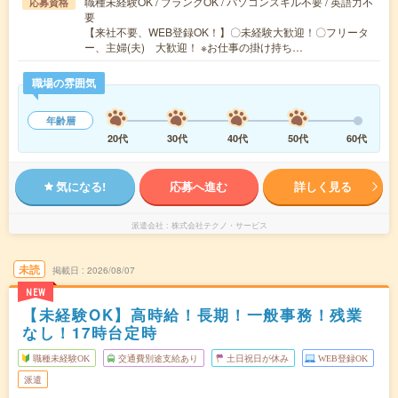
職種未経験OK / ブランクOK / パソコンスキル不要 / 英語力不
応募資格
要
【来社不要、WEB登録OK！】〇未経験大歓迎！〇フリータ
ー、主婦(夫) 大歓迎！ ※お仕事の掛け持ち…
職場の雰囲気
年齢層
20代
30代
40代
50代
60代
気になる!
応募へ進む
詳しく見る
派遣会社
株式会社テクノ・サービス
未読
掲載日
2026/08/07
NEW
【未経験OK】高時給！長期！一般事務！残業
なし！17時台定時
職種未経験OK
交通費別途支給あり
土日祝日が休み
WEB登録OK
派遣