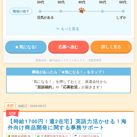
20代
30代
40代
50代
60代
職場の様子
活気がある
しずか
もっと見る
気になる!
応募へ進む
詳しく見る
派遣会社
株式会社メイテックキャスト 大阪営業所
興味があったら「★気になる！」をタップ！
「気になる！」を押しておくと、派遣会社から
「面談確約」
や
「応募歓迎」
が届きます！
未読
掲載日
2026/08/07
NEW
【時給1700円！週2在宅】英語力活かせる！海
外向け商品開発に関する事務サポート
職種未経験OK
交通費別途支給あり
土日祝日が休み