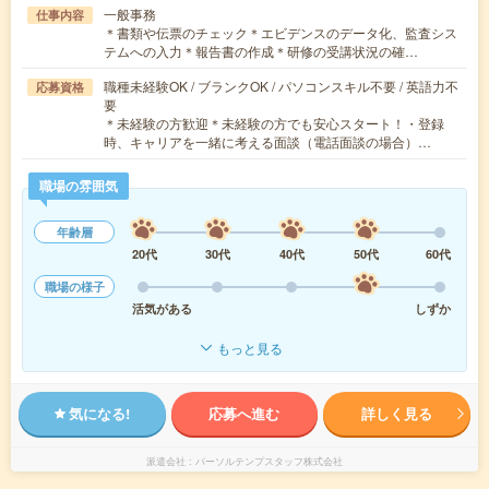
一般事務
仕事内容
＊書類や伝票のチェック＊エビデンスのデータ化、監査シス
テムへの入力＊報告書の作成＊研修の受講状況の確…
職種未経験OK / ブランクOK / パソコンスキル不要 / 英語力不
応募資格
要
＊未経験の方歓迎＊未経験の方でも安心スタート！・登録
時、キャリアを一緒に考える面談（電話面談の場合）…
職場の雰囲気
年齢層
20代
30代
40代
50代
60代
職場の様子
活気がある
しずか
もっと見る
気になる!
応募へ進む
詳しく見る
派遣会社
パーソルテンプスタッフ株式会社