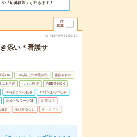
」
や
「応募歓迎」
が届きます！
一括
応募
No.MNPWW856452-39
付き添い＊看護サ
新卒OK
10名以上の大量募集
複数名募集
0歳以上活躍
しゅふ歓迎
WEB登録OK
16時前までの仕事
17時前までの仕事
副業・WワークOK
医療福祉
派遣多
電話対応なし
ルーティン