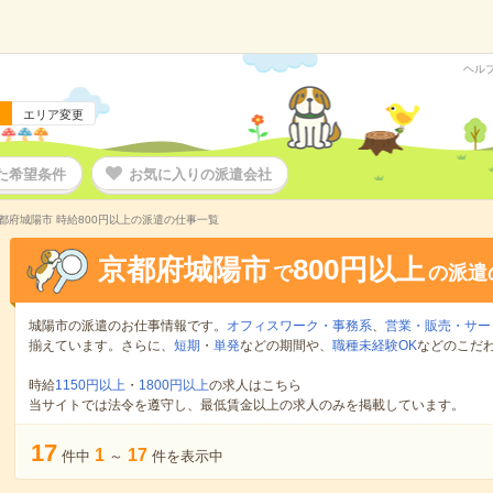
ヘル
エリア変更
た希望条件
お気に入りの派遣会社
都府城陽市 時給800円以上の派遣の仕事一覧
京都府城陽市
800円以上
で
の派遣
城陽市の派遣のお仕事情報です。
オフィスワーク・事務系
、
営業・販売・サー
揃えています。さらに、
短期
・
単発
などの期間や、
職種未経験OK
などのこだ
時給
1150円以上
・
1800円以上
の求人はこちら
当サイトでは法令を遵守し、最低賃金以上の求人のみを掲載しています。
17
1
17
件中
～
件を表示中