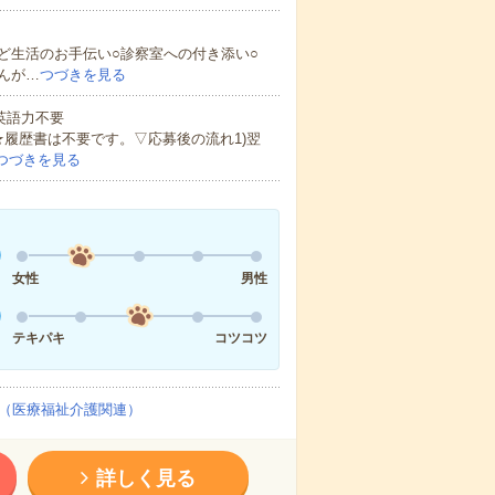
ど生活のお手伝い○診察室への付き添い○
んが…
つづきを見る
 英語力不要
★履歴書は不要です。▽応募後の流れ1)翌
つづきを見る
女性
男性
テキパキ
コツコツ
（医療福祉介護関連）
詳しく見る