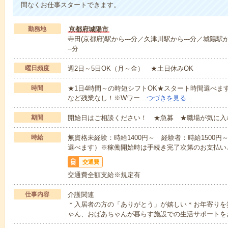
間なくお仕事スタートできます。
勤務地
京都府城陽市
寺田(京都府)駅から---分／久津川駅から---分／城陽駅か
--分
曜日頻度
週2日～5日OK（月～金） ★土日休みOK
時間
★1日4時間～の時短シフトOK★スタート時間選べます！7:00～1
など残業なし！※Wワー…
つづきを見る
期間
開始日はご相談ください！ ★急募 ★職場が気に入
時給
無資格未経験：時給1400円～ 経験者：時給1500
選べます）※稼働開始時は手続き完了次第のお支払い
交通費
交通費全額支給※規定有
仕事内容
介護関連
＊入居者の方の「ありがとう」が嬉しい＊お年寄りを
ゃん、おばあちゃんが暮らす施設での生活サポートを