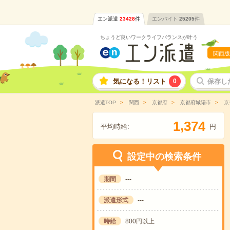
エン派遣
23428
件
エンバイト
25205
件
ちょうど良いワークライフバランスが叶う
関西版
気になる！リスト
0
保存し
派遣TOP
関西
京都府
京都府城陽市
京
,
1
3
7
4
平均時給:
円
設定中の検索条件
期間
---
派遣形式
---
時給
800円以上