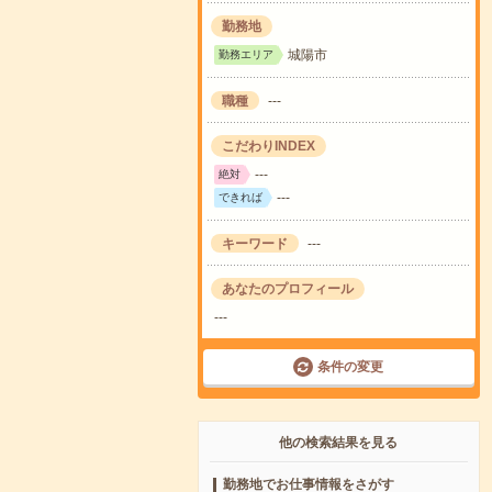
勤務地
城陽市
勤務エリア
職種
---
こだわりINDEX
---
絶対
---
できれば
キーワード
---
あなたのプロフィール
---
条件の変更
他の検索結果を見る
勤務地でお仕事情報をさがす