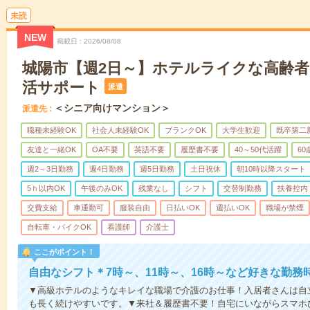
未読
NEW
掲載日
2026/08/08
城陽市【週2日～】ホテルライクな高齢
活サポート
派遣
＜シニア向けマンション＞
派遣先
職種未経験OK
社会人未経験OK
ブランクOK
大学生歓迎
既卒第二
友達と一緒OK
OA不要
英語不要
履歴書不要
40～50代活躍
6
週2～3日勤務
週4日勤務
週5日勤務
土日祝休
朝10時以降スタート
5ｈ以内OK
午後のみOK
残業なし
シフト
交替制勤務
扶養控内
交費支給
車通勤可
服装自由
日払いOK
週払いOK
職場が禁煙
自転車・バイクOK
看護師
介護士
ここがポイント！
自由なシフト＊7時～、11時～、16時～など好きな勤務
▼高級ホテルのようなキレイな職場で介護のお仕事！入居者さんは自
も長く続けやすいです。▼来社＆履歴書不要！自宅にいながらスマホ