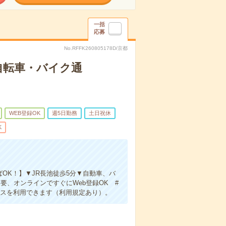
一括
応募
No.RFFK260805178D/京都
自転車・バイク通
WEB登録OK
週5日勤務
土日祝休
K
OK！】▼JR長池徒歩5分▼自動車、バ
要、オンラインですぐにWeb登録OK #
ビスを利用できます（利用規定あり）。