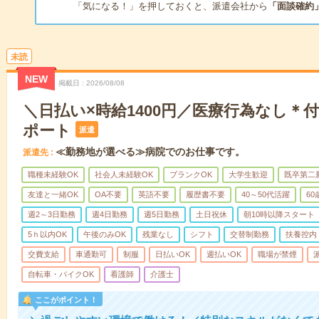
「気になる！」を押しておくと、派遣会社から
「面談確約
未読
NEW
掲載日
2026/08/08
＼日払い×時給1400円／医療行為なし＊
ポート
派遣
≪勤務地が選べる≫病院でのお仕事です。
派遣先
職種未経験OK
社会人未経験OK
ブランクOK
大学生歓迎
既卒第二
友達と一緒OK
OA不要
英語不要
履歴書不要
40～50代活躍
6
週2～3日勤務
週4日勤務
週5日勤務
土日祝休
朝10時以降スタート
5ｈ以内OK
午後のみOK
残業なし
シフト
交替制勤務
扶養控内
交費支給
車通勤可
制服
日払いOK
週払いOK
職場が禁煙
自転車・バイクOK
看護師
介護士
ここがポイント！