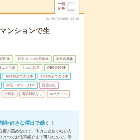
一括
応募
No.MNPWW856452-39
者マンションで生
新卒OK
10名以上の大量募集
複数名募集
0歳以上活躍
しゅふ歓迎
WEB登録OK
16時前までの仕事
17時前までの仕事
副業・WワークOK
医療福祉
派遣多
電話対応なし
ルーティン
時間×好きな曜日で働く！
立度が高めなので、体力に自信がない方
ひとつでお仕事紹介まで可能なので、手