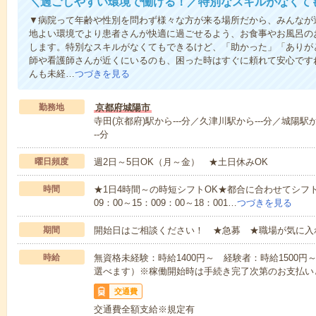
＼過ごしやすい環境で働ける！／特別なスキルがなくて
▼病院って年齢や性別を問わず様々な方が来る場所だから、みんなが
地よい環境でより患者さんが快適に過ごせるよう、お食事やお風呂の
します。特別なスキルがなくてもできるけど、「助かった」「ありが
師や看護師さんが近くにいるのも、困った時はすぐに頼れて安心です
んも未経…
つづきを見る
勤務地
京都府城陽市
寺田(京都府)駅から---分／久津川駅から---分／城陽駅か
--分
曜日頻度
週2日～5日OK（月～金） ★土日休みOK
時間
★1日4時間～の時短シフトOK★都合に合わせてシフト
09：00～15：009：00～18：001…
つづきを見る
期間
開始日はご相談ください！ ★急募 ★職場が気に入
時給
無資格未経験：時給1400円～ 経験者：時給1500
選べます）※稼働開始時は手続き完了次第のお支払い
交通費
交通費全額支給※規定有