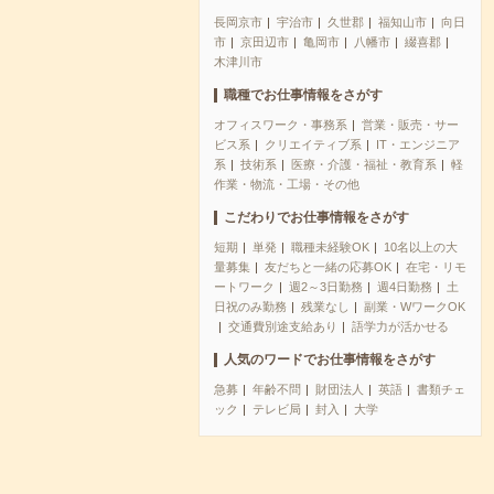
長岡京市
宇治市
久世郡
福知山市
向日
市
京田辺市
亀岡市
八幡市
綴喜郡
木津川市
職種でお仕事情報をさがす
オフィスワーク・事務系
営業・販売・サー
ビス系
クリエイティブ系
IT・エンジニア
系
技術系
医療・介護・福祉・教育系
軽
作業・物流・工場・その他
こだわりでお仕事情報をさがす
短期
単発
職種未経験OK
10名以上の大
量募集
友だちと一緒の応募OK
在宅・リモ
ートワーク
週2～3日勤務
週4日勤務
土
日祝のみ勤務
残業なし
副業・WワークOK
交通費別途支給あり
語学力が活かせる
人気のワードでお仕事情報をさがす
急募
年齢不問
財団法人
英語
書類チェ
ック
テレビ局
封入
大学