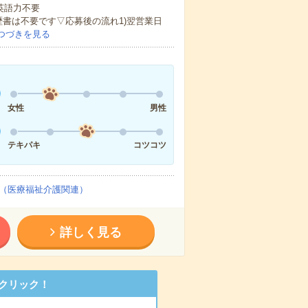
 英語力不要
歴書は不要です▽応募後の流れ1)翌営業日
つづきを見る
女性
男性
テキパキ
コツコツ
（医療福祉介護関連）
詳しく見る
クリック！