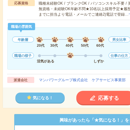
応募資格
職種未経験OK / ブランクOK / パソコンスキル不要 /
無資格・未経験OK年齢不問★10名以上採用予定★履
までに担当より電話・メールでご連絡2)電話で登録…
職場の雰囲気
年齢層
男女比率
20代
30代
40代
50代
60代
職場の様子
仕事の仕方
活気がある
しずか
マンパワーグループ株式会社 ケアサービス事業部 
派遣会社
応募する
気になる！
興味があったら「★気になる！」を