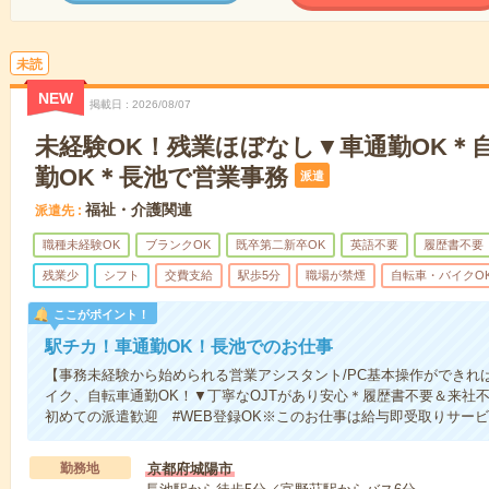
未読
NEW
掲載日
2026/08/07
未経験OK！残業ほぼなし▼車通勤OK＊
勤OK＊長池で営業事務
派遣
福祉・介護関連
派遣先
職種未経験OK
ブランクOK
既卒第二新卒OK
英語不要
履歴書不要
残業少
シフト
交費支給
駅歩5分
職場が禁煙
自転車・バイクO
ここがポイント！
駅チカ！車通勤OK！長池でのお仕事
【事務未経験から始められる営業アシスタント/PC基本操作ができれば
イク、自転車通勤OK！▼丁寧なOJTがあり安心＊履歴書不要＆来社不
初めての派遣歓迎 #WEB登録OK※このお仕事は給与即受取りサー
勤務地
京都府城陽市