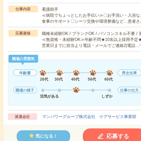
仕事内容
看護助手
≪病院でちょっとしたお手伝い≫〇お手洗い・入浴な
食事のサポート〇シーツ交換や環境整備など…患者さ
応募資格
職種未経験OK / ブランクOK / パソコンスキル不要 /
≪無資格・未経験OK≫年齢不問★10名以上採用予定
営業日までに担当より電話・メールでご連絡2)電話…
職場の雰囲気
年齢層
男女比率
20代
30代
40代
50代
60代
職場の様子
仕事の仕方
活気がある
しずか
マンパワーグループ株式会社 ケアサービス事業部 
派遣会社
応募する
気になる！