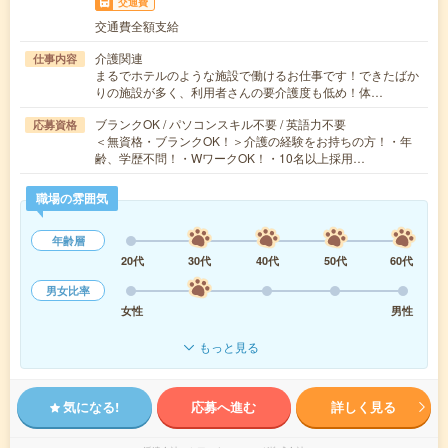
交通費
交通費全額支給
介護関連
仕事内容
まるでホテルのような施設で働けるお仕事です！できたばか
りの施設が多く、利用者さんの要介護度も低め！体…
ブランクOK / パソコンスキル不要 / 英語力不要
応募資格
＜無資格・ブランクOK！＞介護の経験をお持ちの方！・年
齢、学歴不問！・WワークOK！・10名以上採用…
職場の雰囲気
年齢層
20代
30代
40代
50代
60代
男女比率
女性
男性
もっと見る
気になる!
応募へ進む
詳しく見る