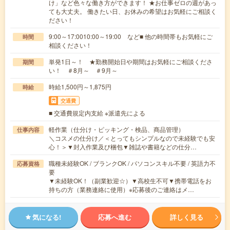
け」など色々な働き方ができます！ ★お仕事ゼロの週があっ
ても大丈夫。 働きたい日、お休みの希望はお気軽にご相談く
ださい！
9:00～17:0010:00～19:00 など■ 他の時間帯もお気軽にご
時間
相談ください！
単発1日～！ ★勤務開始日や期間はお気軽にご相談くださ
期間
い！ ＃8月～ ＃9月～
時給1,500円～1,875円
時給
交通費
■ 交通費規定内支給 ※派遣先による
軽作業（仕分け・ピッキング・検品、商品管理）
仕事内容
＼コスメの仕分け／＜とってもシンプルなので未経験でも安
心！＞▼封入作業及び梱包▼雑誌や書籍などの仕分…
職種未経験OK / ブランクOK / パソコンスキル不要 / 英語力不
応募資格
要
▼未経験OK！（副業歓迎☆）▼高校生不可▼携帯電話をお
持ちの方（業務連絡に使用）※応募後のご連絡はメ…
気になる!
応募へ進む
詳しく見る