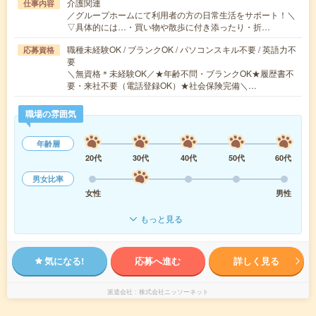
介護関連
仕事内容
／グループホームにて利用者の方の日常生活をサポート！＼
▽具体的には…・買い物や散歩に付き添ったり・折…
職種未経験OK / ブランクOK / パソコンスキル不要 / 英語力不
応募資格
要
＼無資格＊未経験OK／★年齢不問・ブランクOK★履歴書不
要・来社不要（電話登録OK）★社会保険完備＼…
職場の雰囲気
年齢層
20代
30代
40代
50代
60代
男女比率
女性
男性
もっと見る
気になる!
応募へ進む
詳しく見る
派遣会社
株式会社ニッソーネット