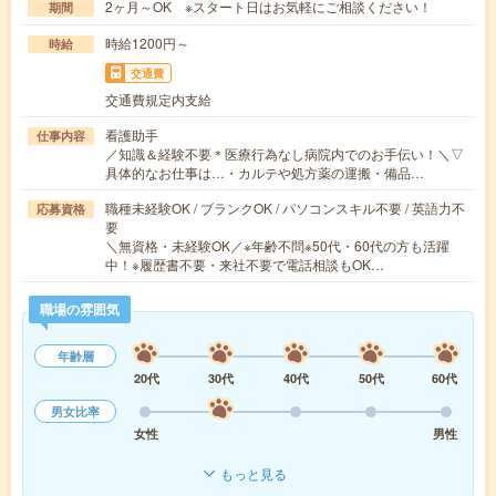
2ヶ月～OK ※スタート日はお気軽にご相談ください！
期間
時給1200円～
時給
交通費
交通費規定内支給
看護助手
仕事内容
／知識＆経験不要＊医療行為なし病院内でのお手伝い！＼▽
具体的なお仕事は…・カルテや処方薬の運搬・備品…
職種未経験OK / ブランクOK / パソコンスキル不要 / 英語力不
応募資格
要
＼無資格・未経験OK／※年齢不問※50代・60代の方も活躍
中！※履歴書不要・来社不要で電話相談もOK…
職場の雰囲気
年齢層
20代
30代
40代
50代
60代
男女比率
女性
男性
もっと見る