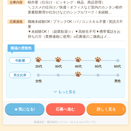
軽作業（仕分け・ピッキング・検品、商品管理）
仕事内容
＼コスメの仕分け／快適！オフィスなど室内のカンタン軽作
業書類整理や仕分けなどのシンプルワーク！未経験…
職種未経験OK / ブランクOK / パソコンスキル不要 / 英語力不
応募資格
要
▼未経験OK！（副業歓迎☆）▼高校生不可▼携帯電話をお
持ちの方（業務連絡に使用）※応募後のご連絡はメ…
職場の雰囲気
年齢層
20代
30代
40代
50代
60代
男女比率
女性
男性
もっと見る
気になる!
応募へ進む
詳しく見る
派遣会社
株式会社バイトレ（キャムコムグループ）