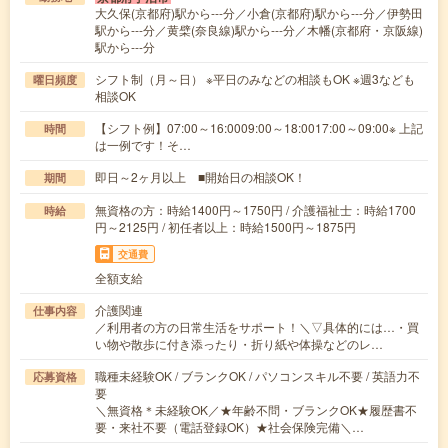
大久保(京都府)駅から---分／小倉(京都府)駅から---分／伊勢田
駅から---分／黄檗(奈良線)駅から---分／木幡(京都府・京阪線)
駅から---分
シフト制（月～日） ※平日のみなどの相談もOK ※週3なども
曜日頻度
相談OK
【シフト例】07:00～16:0009:00～18:0017:00～09:00※ 上記
時間
は一例です！そ…
即日～2ヶ月以上 ■開始日の相談OK！
期間
無資格の方：時給1400円～1750円 / 介護福祉士：時給1700
時給
円～2125円 / 初任者以上：時給1500円～1875円
交通費
全額支給
介護関連
仕事内容
／利用者の方の日常生活をサポート！＼▽具体的には…・買
い物や散歩に付き添ったり・折り紙や体操などのレ…
職種未経験OK / ブランクOK / パソコンスキル不要 / 英語力不
応募資格
要
＼無資格＊未経験OK／★年齢不問・ブランクOK★履歴書不
要・来社不要（電話登録OK）★社会保険完備＼…