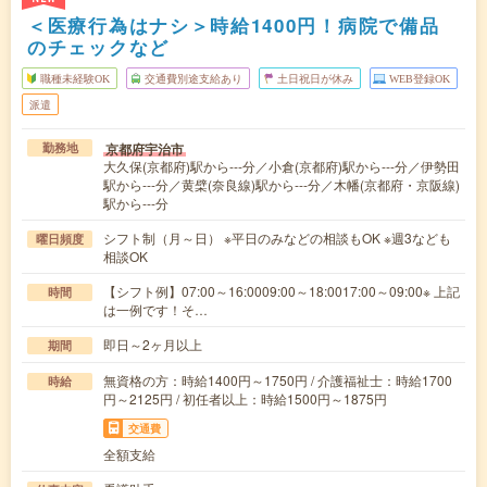
＜医療行為はナシ＞時給1400円！病院で備品
のチェックなど
職種未経験OK
交通費別途支給あり
土日祝日が休み
WEB登録OK
派遣
京都府宇治市
勤務地
大久保(京都府)駅から---分／小倉(京都府)駅から---分／伊勢田
駅から---分／黄檗(奈良線)駅から---分／木幡(京都府・京阪線)
駅から---分
シフト制（月～日） ※平日のみなどの相談もOK ※週3なども
曜日頻度
相談OK
【シフト例】07:00～16:0009:00～18:0017:00～09:00※ 上記
時間
は一例です！そ…
即日～2ヶ月以上
期間
無資格の方：時給1400円～1750円 / 介護福祉士：時給1700
時給
円～2125円 / 初任者以上：時給1500円～1875円
交通費
全額支給