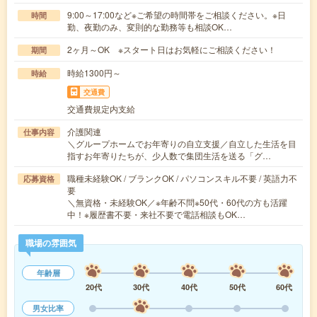
9:00～17:00など※ご希望の時間帯をご相談ください。※日
時間
勤、夜勤のみ、変則的な勤務等も相談OK…
2ヶ月～OK ※スタート日はお気軽にご相談ください！
期間
時給1300円～
時給
交通費
交通費規定内支給
介護関連
仕事内容
＼グループホームでお年寄りの自立支援／自立した生活を目
指すお年寄りたちが、少人数で集団生活を送る「グ…
職種未経験OK / ブランクOK / パソコンスキル不要 / 英語力不
応募資格
要
＼無資格・未経験OK／※年齢不問※50代・60代の方も活躍
中！※履歴書不要・来社不要で電話相談もOK…
職場の雰囲気
年齢層
20代
30代
40代
50代
60代
男女比率