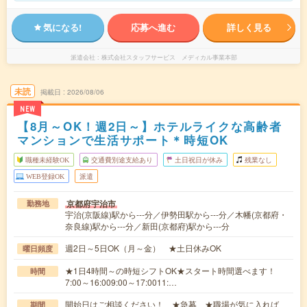
気になる!
応募へ進む
詳しく見る
派遣会社
株式会社スタッフサービス メディカル事業本部
未読
掲載日
2026/08/06
NEW
【8月～OK！週2日～】ホテルライクな高齢者
マンションで生活サポート＊時短OK
職種未経験OK
交通費別途支給あり
土日祝日が休み
残業なし
WEB登録OK
派遣
京都府宇治市
勤務地
宇治(京阪線)駅から---分／伊勢田駅から---分／木幡(京都府・
奈良線)駅から---分／新田(京都府)駅から---分
週2日～5日OK（月～金） ★土日休みOK
曜日頻度
★1日4時間～の時短シフトOK★スタート時間選べます！
時間
7:00～16:009:00～17:0011:…
開始日はご相談ください！ ★急募 ★職場が気に入れば、
期間