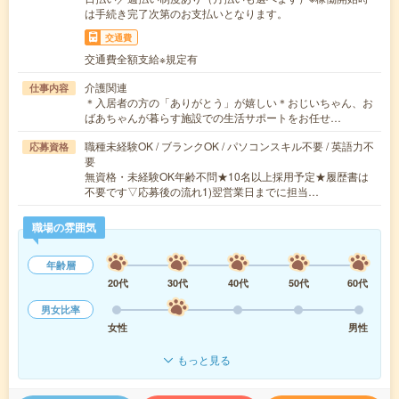
は手続き完了次第のお支払いとなります。
交通費
交通費全額支給※規定有
介護関連
仕事内容
＊入居者の方の「ありがとう」が嬉しい＊おじいちゃん、お
ばあちゃんが暮らす施設での生活サポートをお任せ…
職種未経験OK / ブランクOK / パソコンスキル不要 / 英語力不
応募資格
要
無資格・未経験OK年齢不問★10名以上採用予定★履歴書は
不要です▽応募後の流れ1)翌営業日までに担当…
職場の雰囲気
年齢層
20代
30代
40代
50代
60代
男女比率
女性
男性
もっと見る