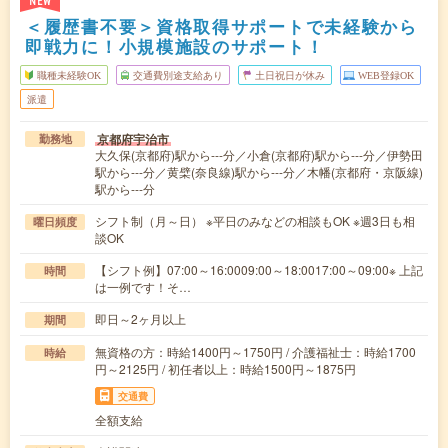
NEW
＜履歴書不要＞資格取得サポートで未経験から
即戦力に！小規模施設のサポート！
職種未経験OK
交通費別途支給あり
土日祝日が休み
WEB登録OK
派遣
京都府宇治市
勤務地
大久保(京都府)駅から---分／小倉(京都府)駅から---分／伊勢田
駅から---分／黄檗(奈良線)駅から---分／木幡(京都府・京阪線)
駅から---分
シフト制（月～日） ※平日のみなどの相談もOK ※週3日も相
曜日頻度
談OK
【シフト例】07:00～16:0009:00～18:0017:00～09:00※ 上記
時間
は一例です！そ…
即日～2ヶ月以上
期間
無資格の方：時給1400円～1750円 / 介護福祉士：時給1700
時給
円～2125円 / 初任者以上：時給1500円～1875円
交通費
全額支給