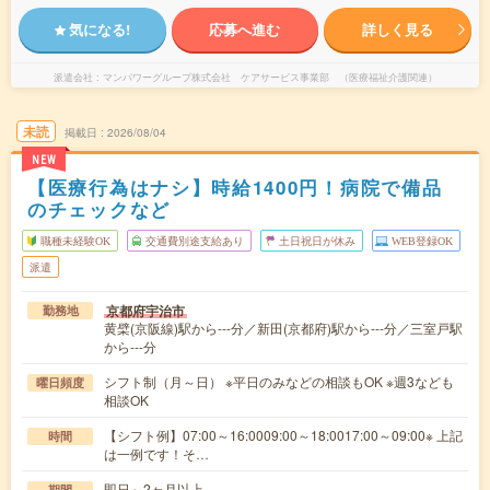
気になる!
応募へ進む
詳しく見る
派遣会社
マンパワーグループ株式会社 ケアサービス事業部 （医療福祉介護関連）
未読
掲載日
2026/08/04
NEW
【医療行為はナシ】時給1400円！病院で備品
のチェックなど
職種未経験OK
交通費別途支給あり
土日祝日が休み
WEB登録OK
派遣
京都府宇治市
勤務地
黄檗(京阪線)駅から---分／新田(京都府)駅から---分／三室戸駅
から---分
シフト制（月～日） ※平日のみなどの相談もOK ※週3なども
曜日頻度
相談OK
【シフト例】07:00～16:0009:00～18:0017:00～09:00※ 上記
時間
は一例です！そ…
即日～2ヶ月以上
期間