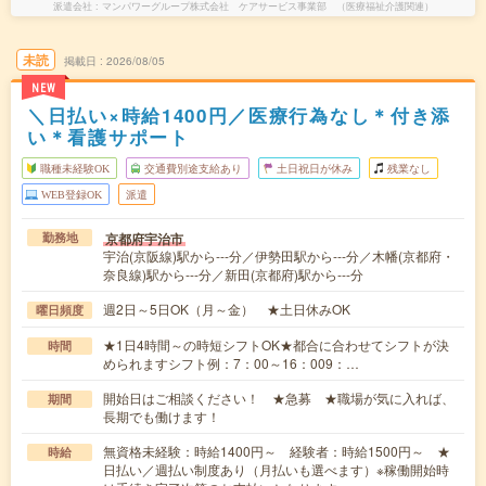
派遣会社
マンパワーグループ株式会社 ケアサービス事業部 （医療福祉介護関連）
未読
掲載日
2026/08/05
NEW
＼日払い×時給1400円／医療行為なし＊付き添
い＊看護サポート
職種未経験OK
交通費別途支給あり
土日祝日が休み
残業なし
WEB登録OK
派遣
京都府宇治市
勤務地
宇治(京阪線)駅から---分／伊勢田駅から---分／木幡(京都府・
奈良線)駅から---分／新田(京都府)駅から---分
週2日～5日OK（月～金） ★土日休みOK
曜日頻度
★1日4時間～の時短シフトOK★都合に合わせてシフトが決
時間
められますシフト例：7：00～16：009：…
開始日はご相談ください！ ★急募 ★職場が気に入れば、
期間
長期でも働けます！
無資格未経験：時給1400円～ 経験者：時給1500円～ ★
時給
日払い／週払い制度あり（月払いも選べます）※稼働開始時