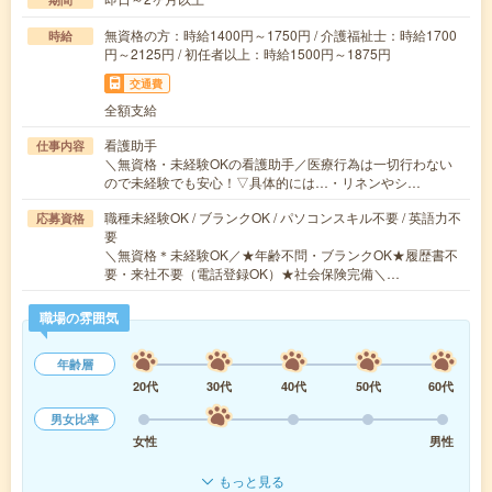
無資格の方：時給1400円～1750円 / 介護福祉士：時給1700
時給
円～2125円 / 初任者以上：時給1500円～1875円
交通費
全額支給
看護助手
仕事内容
＼無資格・未経験OKの看護助手／医療行為は一切行わない
ので未経験でも安心！▽具体的には…・リネンやシ…
職種未経験OK / ブランクOK / パソコンスキル不要 / 英語力不
応募資格
要
＼無資格＊未経験OK／★年齢不問・ブランクOK★履歴書不
要・来社不要（電話登録OK）★社会保険完備＼…
職場の雰囲気
年齢層
20代
30代
40代
50代
60代
男女比率
女性
男性
もっと見る