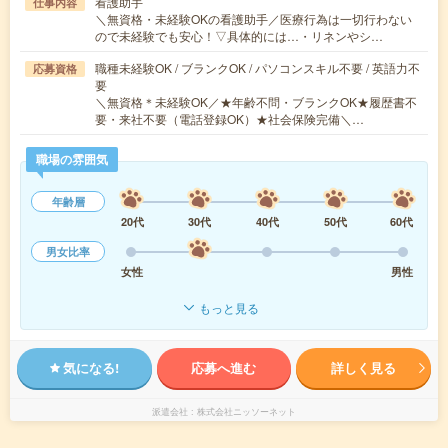
看護助手
仕事内容
＼無資格・未経験OKの看護助手／医療行為は一切行わない
ので未経験でも安心！▽具体的には…・リネンやシ…
職種未経験OK / ブランクOK / パソコンスキル不要 / 英語力不
応募資格
要
＼無資格＊未経験OK／★年齢不問・ブランクOK★履歴書不
要・来社不要（電話登録OK）★社会保険完備＼…
職場の雰囲気
年齢層
20代
30代
40代
50代
60代
男女比率
女性
男性
もっと見る
気になる!
応募へ進む
詳しく見る
派遣会社
株式会社ニッソーネット