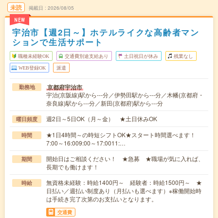
未読
掲載日
2026/08/05
NEW
宇治市【週2日～】ホテルライクな高齢者マン
ションで生活サポート
職種未経験OK
交通費別途支給あり
土日祝日が休み
残業なし
WEB登録OK
派遣
京都府宇治市
勤務地
宇治(京阪線)駅から---分／伊勢田駅から---分／木幡(京都府・
奈良線)駅から---分／新田(京都府)駅から---分
週2日～5日OK（月～金） ★土日休みOK
曜日頻度
★1日4時間～の時短シフトOK★スタート時間選べます！
時間
7:00～16:009:00～17:0011:…
開始日はご相談ください！ ★急募 ★職場が気に入れば、
期間
長期でも働けます！
無資格未経験：時給1400円～ 経験者：時給1500円～ ★
時給
日払い／週払い制度あり（月払いも選べます）※稼働開始時
は手続き完了次第のお支払いとなります。
交通費