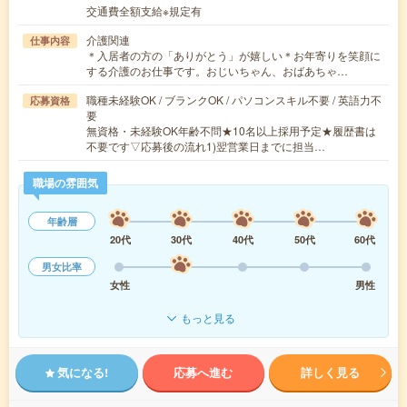
交通費全額支給※規定有
介護関連
仕事内容
＊入居者の方の「ありがとう」が嬉しい＊お年寄りを笑顔に
する介護のお仕事です。おじいちゃん、おばあちゃ…
職種未経験OK / ブランクOK / パソコンスキル不要 / 英語力不
応募資格
要
無資格・未経験OK年齢不問★10名以上採用予定★履歴書は
不要です▽応募後の流れ1)翌営業日までに担当…
職場の雰囲気
年齢層
20代
30代
40代
50代
60代
男女比率
女性
男性
もっと見る
気になる!
応募へ進む
詳しく見る