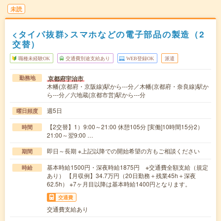
未読
<タイパ抜群>スマホなどの電子部品の製造（2
交替）
職種未経験OK
交通費別途支給あり
WEB登録OK
派遣
京都府宇治市
勤務地
木幡(京都府・京阪線)駅から---分／木幡(京都府・奈良線)駅か
ら---分／六地蔵(京都市営)駅から---分
週5日
曜日頻度
【2交替】1）9:00～21:00 休憩105分 [実働]10時間15分2）
時間
21:00～翌9:00 …
即日～長期 ※上記以降での開始希望の方もご相談ください
期間
基本時給1500円・深夜時給1875円 ※交通費全額支給（規定
時給
あり） 【月収例】34.7万円（20日勤務＋残業45h＋深夜
62.5h） ※7ヶ月目以降は基本時給1400円となります。
交通費
交通費支給あり