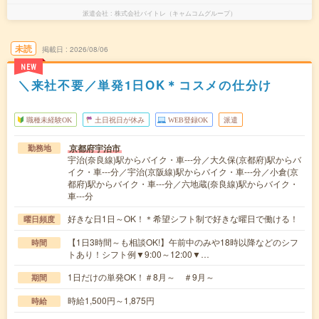
派遣会社
株式会社バイトレ（キャムコムグループ）
未読
掲載日
2026/08/06
NEW
＼来社不要／単発1日OK＊コスメの仕分け
職種未経験OK
土日祝日が休み
WEB登録OK
派遣
京都府宇治市
勤務地
宇治(奈良線)駅からバイク・車---分／大久保(京都府)駅からバ
イク・車---分／宇治(京阪線)駅からバイク・車---分／小倉(京
都府)駅からバイク・車---分／六地蔵(奈良線)駅からバイク・
車---分
好きな日1日～OK！＊希望シフト制で好きな曜日で働ける！
曜日頻度
【1日3時間～も相談OK!】午前中のみや18時以降などのシフ
時間
トあり！シフト例▼9:00～12:00▼…
1日だけの単発OK！＃8月～ ＃9月～
期間
時給1,500円～1,875円
時給