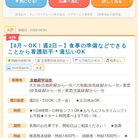
気になる!
応募へ進む
詳しく見る
派遣会社
マンパワーグループ株式会社 ケアサービス事業部 （医療福祉介護関連）
未読
掲載日
2026/08/04
NEW
【8月～OK！週2日～】食事の準備などできる
ことから看護助手＊週払いOK
職種未経験OK
交通費別途支給あり
土日祝日が休み
残業なし
WEB登録OK
派遣
京都府宇治市
勤務地
大久保(京都府)駅から---分／六地蔵(奈良線)駅から---分／黄檗
(奈良線)駅から---分／黄檗(京阪線)駅から---分
週2日～5日OK（月～金） ★土日休みOK
曜日頻度
★1日4時間～の時短シフトOK★もちろんフルタイムシフト
時間
も可能★スタート時間選べます7:00～16:…
長期のお仕事です。開始日はご相談ください！ ★急募
期間
無資格未経験：時給1400円～ 経験者：時給1500円～ ★
時給