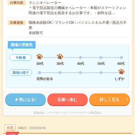
マシンオペレーター
仕事内容
＊電子部品製造の機械オペレーター・車載やスマートフォン
関連の電子部品を製造するお仕事です。・材料を設…
職種未経験OK / ブランクOK / パソコンスキル不要 / 英語力不
応募資格
要
未経験可
職場の雰囲気
年齢層
20代
30代
40代
50代
60代
職場の様子
活気がある
しずか
気になる!
応募へ進む
詳しく見る
派遣会社
パーソルファクトリーパートナーズ株式会社
未読
掲載日
2026/08/06