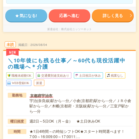
気になる!
応募へ進む
詳しく見る
派遣会社
株式会社ニッソーネット
未読
掲載日
2026/08/04
NEW
＼10年後にも残る仕事／～60代も現役活躍中
の職場へ＊介護
職種未経験OK
交通費別途支給あり
土日祝日が休み
残業なし
WEB登録OK
派遣
京都府宇治市
勤務地
宇治(奈良線)駅から---分／小倉(京都府)駅から---分／ＪＲ小倉
駅から---分／木幡(京都府・京阪線)駅から---分／三室戸駅か
ら---分
週2日～5日OK（月～金） ★土日休みOK
曜日頻度
★1日4時間～の時短シフトOK★スタート時間選べます！
時間
7:00～16:009:00～17:0011:…