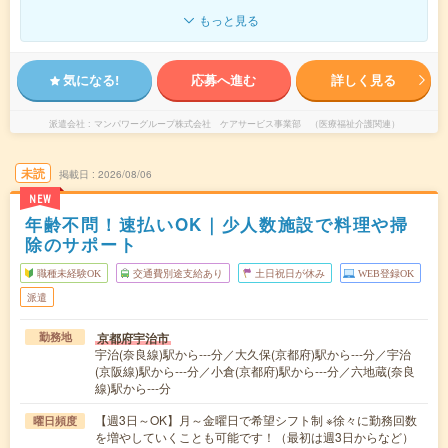
もっと見る
気になる!
応募へ進む
詳しく見る
派遣会社
マンパワーグループ株式会社 ケアサービス事業部 （医療福祉介護関連）
未読
掲載日
2026/08/06
NEW
年齢不問！速払いOK｜少人数施設で料理や掃
除のサポート
職種未経験OK
交通費別途支給あり
土日祝日が休み
WEB登録OK
派遣
京都府宇治市
勤務地
宇治(奈良線)駅から---分／大久保(京都府)駅から---分／宇治
(京阪線)駅から---分／小倉(京都府)駅から---分／六地蔵(奈良
線)駅から---分
【週3日～OK】月～金曜日で希望シフト制 ※徐々に勤務回数
曜日頻度
を増やしていくことも可能です！（最初は週3日からなど）