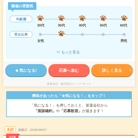
職場の雰囲気
年齢層
20代
30代
40代
50代
60代
男女比率
女性
男性
もっと見る
気になる!
応募へ進む
詳しく見る
派遣会社
株式会社ニッソーネット
興味があったら「★気になる！」をタップ！
「気になる！」を押しておくと、派遣会社から
「面談確約」
や
「応募歓迎」
が届きます！
未読
掲載日
2026/08/07
NEW