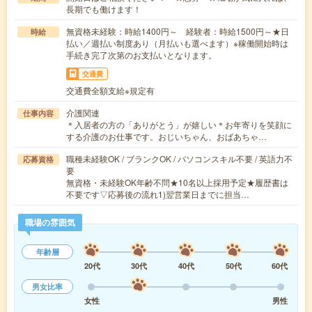
長期でも働けます！
無資格未経験：時給1400円～ 経験者：時給1500円～★日
時給
払い／週払い制度あり（月払いも選べます）※稼働開始時は
手続き完了次第のお支払いとなります。
交通費
交通費全額支給※規定有
介護関連
仕事内容
＊入居者の方の「ありがとう」が嬉しい＊お年寄りを笑顔に
する介護のお仕事です。おじいちゃん、おばあちゃ…
職種未経験OK / ブランクOK / パソコンスキル不要 / 英語力不
応募資格
要
無資格・未経験OK年齢不問★10名以上採用予定★履歴書は
不要です▽応募後の流れ1)翌営業日までに担当…
職場の雰囲気
年齢層
20代
30代
40代
50代
60代
男女比率
女性
男性