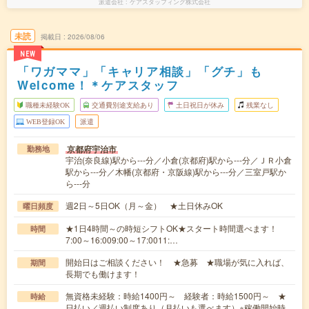
派遣会社
ケアスタッフィング株式会社
未読
掲載日
2026/08/06
NEW
「ワガママ」「キャリア相談」「グチ」も
Welcome！＊ケアスタッフ
職種未経験OK
交通費別途支給あり
土日祝日が休み
残業なし
WEB登録OK
派遣
京都府宇治市
勤務地
宇治(奈良線)駅から---分／小倉(京都府)駅から---分／ＪＲ小倉
駅から---分／木幡(京都府・京阪線)駅から---分／三室戸駅か
ら---分
週2日～5日OK（月～金） ★土日休みOK
曜日頻度
★1日4時間～の時短シフトOK★スタート時間選べます！
時間
7:00～16:009:00～17:0011:…
開始日はご相談ください！ ★急募 ★職場が気に入れば、
期間
長期でも働けます！
無資格未経験：時給1400円～ 経験者：時給1500円～ ★
時給
日払い／週払い制度あり（月払いも選べます）※稼働開始時