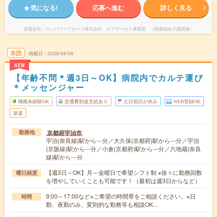
気になる!
応募へ進む
詳しく見る
派遣会社
マンパワーグループ株式会社 ケアサービス事業部 （医療福祉介護関連）
未読
掲載日
2026/08/06
NEW
【年齢不問＊週3日～OK】病院内でカルテ運び
＊メッセンジャー
職種未経験OK
交通費別途支給あり
土日祝日が休み
WEB登録OK
派遣
京都府宇治市
勤務地
宇治(奈良線)駅から---分／大久保(京都府)駅から---分／宇治
(京阪線)駅から---分／小倉(京都府)駅から---分／六地蔵(奈良
線)駅から---分
【週3日～OK】月～金曜日で希望シフト制 ※徐々に勤務回数
曜日頻度
を増やしていくことも可能です！（最初は週3日からなど）
9:00～17:00など※ご希望の時間帯をご相談ください。※日
時間
勤、夜勤のみ、変則的な勤務等も相談OK…