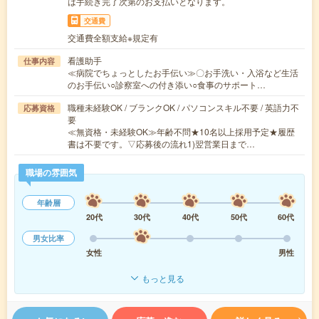
は手続き完了次第のお支払いとなります。
交通費
交通費全額支給※規定有
看護助手
仕事内容
≪病院でちょっとしたお手伝い≫〇お手洗い・入浴など生活
のお手伝い○診察室への付き添い○食事のサポート…
職種未経験OK / ブランクOK / パソコンスキル不要 / 英語力不
応募資格
要
≪無資格・未経験OK≫年齢不問★10名以上採用予定★履歴
書は不要です。▽応募後の流れ1)翌営業日まで…
職場の雰囲気
年齢層
20代
30代
40代
50代
60代
男女比率
女性
男性
もっと見る