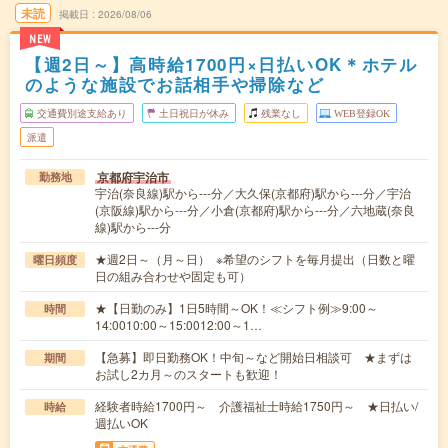
未読
掲載日
2026/08/06
NEW
【週2日～】高時給1700円×日払いOK＊ホテル
のような施設でお話相手や掃除など
交通費別途支給あり
土日祝日が休み
残業なし
WEB登録OK
派遣
京都府宇治市
勤務地
宇治(奈良線)駅から---分／大久保(京都府)駅から---分／宇治
(京阪線)駅から---分／小倉(京都府)駅から---分／六地蔵(奈良
線)駅から---分
★週2日～（月～日） ※希望のシフトを毎月提出（日数と曜
曜日頻度
日の組み合わせや固定も可）
★【日勤のみ】1日5時間～OK！≪シフト例≫9:00～
時間
14:0010:00～15:0012:00～1…
【急募】即日勤務OK！中旬～など開始日相談可 ★まずは
期間
お試し2カ月～のスタートも歓迎！
経験者時給1700円～ 介護福祉士時給1750円～ ★日払い/
時給
週払いOK