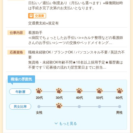
日払い／週払い制度あり（月払いも選べます）※稼働開始時
は手続き完了次第のお支払いとなります。
交通費
交通費支給※規定有
看護助手
仕事内容
≪病院でちょっとしたお手伝い≫○カルテ整理などの看護師
さんのお手伝い○シーツの交換やベッドメイキング…
職種未経験OK / ブランクOK / パソコンスキル不要 / 英語力不
応募資格
要
無資格・未経験OK年齢不問★10名以上採用予定★履歴書は
不要です▽応募後の流れ1)翌営業日までに担当…
職場の雰囲気
年齢層
20代
30代
40代
50代
60代
男女比率
女性
男性
もっと見る