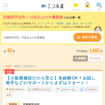
メニュー
気になる!
ログイン
検索
京都府宇治市
×
10名以上の大量募集
のお仕事一覧
宇治市の派遣のお仕事情報です。
オフィスワーク・事務系
、
営業・販売・サービス系
、
クリエイティブ系
などのお仕事を取り揃えています。10名以上の大量募集の条件の
他に、
交通費別途支給あり
、
職種未経験OK
、
友だちと一緒の応募OK
などのこだわり
条件も取り揃えています。
条件の変更
京都府宇治市 / 10名以上の大量募集
42
1,442
全
件
平均時給:
円
時給順
新着順
未読
掲載日
2026/08/07
NEW
【小規模施設だから安心】未経験OK＊お話し
相手などのサポートからまずはスタート！
職種未経験OK
交通費別途支給あり
土日祝日が休み
WEB登録OK
派遣
京都府宇治市
勤務地