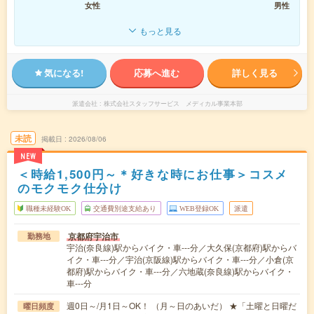
女性
男性
もっと見る
気になる!
応募へ進む
詳しく見る
派遣会社
株式会社スタッフサービス メディカル事業本部
未読
掲載日
2026/08/06
NEW
＜時給1,500円～＊好きな時にお仕事＞コスメ
のモクモク仕分け
職種未経験OK
交通費別途支給あり
WEB登録OK
派遣
京都府宇治市
勤務地
宇治(奈良線)駅からバイク・車---分／大久保(京都府)駅からバ
イク・車---分／宇治(京阪線)駅からバイク・車---分／小倉(京
都府)駅からバイク・車---分／六地蔵(奈良線)駅からバイク・
車---分
週0日～/月1日～OK！ （月～日のあいだ） ★「土曜と日曜だ
曜日頻度