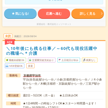
気になる!
応募へ進む
詳しく見る
派遣会社
株式会社ニッソーネット
未読
掲載日
2026/08/04
NEW
＼10年後にも残る仕事／～60代も現役活躍中
の職場へ＊介護
職種未経験OK
交通費別途支給あり
土日祝日が休み
残業なし
WEB登録OK
派遣
京都府宇治市
勤務地
宇治(奈良線)駅から---分／小倉(京都府)駅から---分／ＪＲ小倉
駅から---分／木幡(京都府・京阪線)駅から---分／三室戸駅か
ら---分
週2日～5日OK（月～金） ★土日休みOK
曜日頻度
★1日4時間～の時短シフトOK★スタート時間選べます！
時間
7:00～16:009:00～17:0011:…