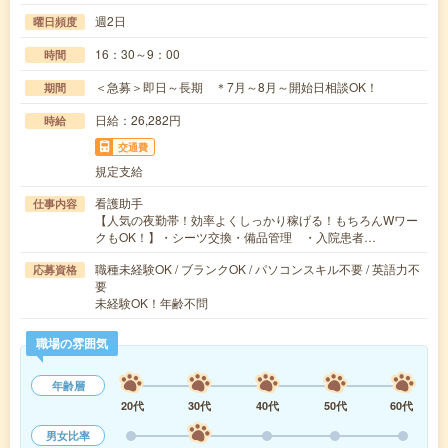
週2日
曜日頻度
16：30～9：00
時間
＜急募＞即日～長期 ＊7月～8月～開始日相談OK！
期間
日給：26,282円
時給
交通費
規定支給
看護助手
仕事内容
【人気の夜勤帯！効率よくしっかり稼げる！もちろんWワー
クもOK！】・シーツ交換・備品管理 ・入院患者…
職種未経験OK / ブランクOK / パソコンスキル不要 / 英語力不
応募資格
要
未経験OK！年齢不問
職場の雰囲気
年齢層
20代
30代
40代
50代
60代
男女比率