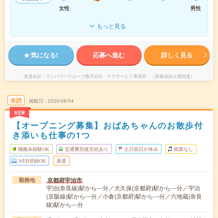
女性
男性
もっと見る
気になる!
応募へ進む
詳しく見る
派遣会社
マンパワーグループ株式会社 ケアサービス事業部 （医療福祉介護関連）
未読
掲載日
2026/08/04
NEW
【オープニング募集】おばあちゃんのお散歩付
き添いも仕事の1つ
職種未経験OK
交通費別途支給あり
土日祝日が休み
残業なし
WEB登録OK
派遣
京都府宇治市
勤務地
宇治(奈良線)駅から---分／大久保(京都府)駅から---分／宇治
(京阪線)駅から---分／小倉(京都府)駅から---分／六地蔵(奈良
線)駅から---分