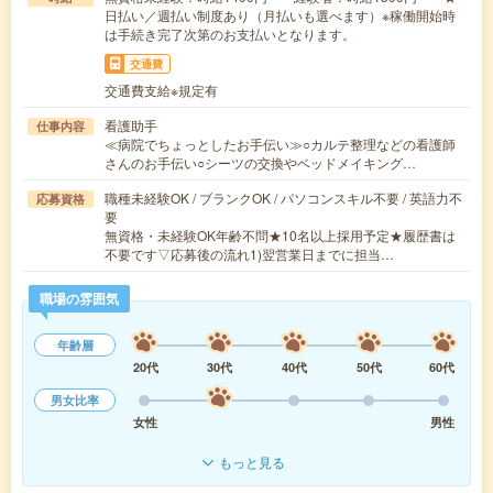
日払い／週払い制度あり（月払いも選べます）※稼働開始時
は手続き完了次第のお支払いとなります。
交通費
交通費支給※規定有
看護助手
仕事内容
≪病院でちょっとしたお手伝い≫○カルテ整理などの看護師
さんのお手伝い○シーツの交換やベッドメイキング…
職種未経験OK / ブランクOK / パソコンスキル不要 / 英語力不
応募資格
要
無資格・未経験OK年齢不問★10名以上採用予定★履歴書は
不要です▽応募後の流れ1)翌営業日までに担当…
職場の雰囲気
年齢層
20代
30代
40代
50代
60代
男女比率
女性
男性
もっと見る