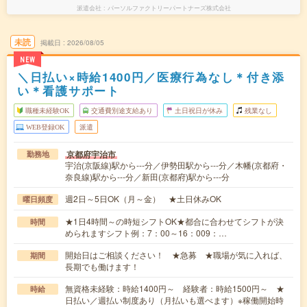
派遣会社
パーソルファクトリーパートナーズ株式会社
未読
掲載日
2026/08/05
NEW
＼日払い×時給1400円／医療行為なし＊付き添
い＊看護サポート
職種未経験OK
交通費別途支給あり
土日祝日が休み
残業なし
WEB登録OK
派遣
京都府宇治市
勤務地
宇治(京阪線)駅から---分／伊勢田駅から---分／木幡(京都府・
奈良線)駅から---分／新田(京都府)駅から---分
週2日～5日OK（月～金） ★土日休みOK
曜日頻度
★1日4時間～の時短シフトOK★都合に合わせてシフトが決
時間
められますシフト例：7：00～16：009：…
開始日はご相談ください！ ★急募 ★職場が気に入れば、
期間
長期でも働けます！
無資格未経験：時給1400円～ 経験者：時給1500円～ ★
時給
日払い／週払い制度あり（月払いも選べます）※稼働開始時