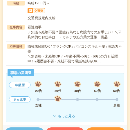
時給1200円～
時給
交通費
交通費規定内支給
看護助手
仕事内容
／知識＆経験不要＊医療行為なし病院内でのお手伝い！＼▽
具体的なお仕事は…・カルテや処方薬の運搬・備品…
職種未経験OK / ブランクOK / パソコンスキル不要 / 英語力不
応募資格
要
＼無資格・未経験OK／※年齢不問※50代・60代の方も活躍
中！※履歴書不要・来社不要で電話相談もOK…
職場の雰囲気
年齢層
20代
30代
40代
50代
60代
男女比率
女性
男性
もっと見る