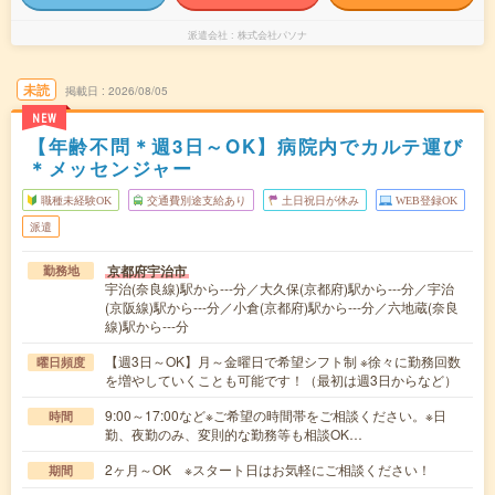
派遣会社
株式会社パソナ
未読
掲載日
2026/08/05
NEW
【年齢不問＊週3日～OK】病院内でカルテ運び
＊メッセンジャー
職種未経験OK
交通費別途支給あり
土日祝日が休み
WEB登録OK
派遣
京都府宇治市
勤務地
宇治(奈良線)駅から---分／大久保(京都府)駅から---分／宇治
(京阪線)駅から---分／小倉(京都府)駅から---分／六地蔵(奈良
線)駅から---分
【週3日～OK】月～金曜日で希望シフト制 ※徐々に勤務回数
曜日頻度
を増やしていくことも可能です！（最初は週3日からなど）
9:00～17:00など※ご希望の時間帯をご相談ください。※日
時間
勤、夜勤のみ、変則的な勤務等も相談OK…
2ヶ月～OK ※スタート日はお気軽にご相談ください！
期間