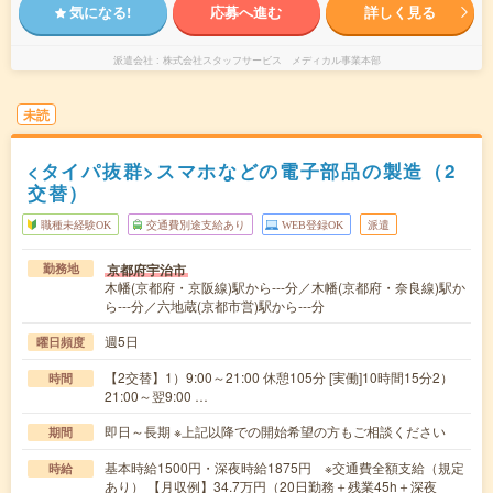
気になる!
応募へ進む
詳しく見る
派遣会社
株式会社スタッフサービス メディカル事業本部
未読
<タイパ抜群>スマホなどの電子部品の製造（2
交替）
職種未経験OK
交通費別途支給あり
WEB登録OK
派遣
京都府宇治市
勤務地
木幡(京都府・京阪線)駅から---分／木幡(京都府・奈良線)駅か
ら---分／六地蔵(京都市営)駅から---分
週5日
曜日頻度
【2交替】1）9:00～21:00 休憩105分 [実働]10時間15分2）
時間
21:00～翌9:00 …
即日～長期 ※上記以降での開始希望の方もご相談ください
期間
基本時給1500円・深夜時給1875円 ※交通費全額支給（規定
時給
あり） 【月収例】34.7万円（20日勤務＋残業45h＋深夜