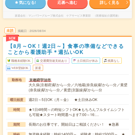
気になる!
応募へ進む
詳しく見る
派遣会社
マンパワーグループ株式会社 ケアサービス事業部 （医療福祉介護関連）
未読
掲載日
2026/08/04
NEW
【8月～OK！週2日～】食事の準備などできる
ことから看護助手＊週払いOK
職種未経験OK
交通費別途支給あり
土日祝日が休み
残業なし
WEB登録OK
派遣
京都府宇治市
勤務地
大久保(京都府)駅から---分／六地蔵(奈良線)駅から---分／黄檗
(奈良線)駅から---分／黄檗(京阪線)駅から---分
週2日～5日OK（月～金） ★土日休みOK
曜日頻度
★1日4時間～の時短シフトOK★もちろんフルタイムシフト
時間
も可能★スタート時間選べます7:00～16:…
長期のお仕事です。開始日はご相談ください！ ★急募
期間
無資格未経験：時給1400円～ 経験者：時給1500円～ ★
時給