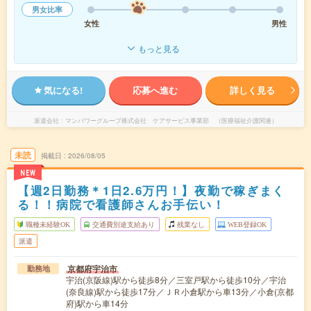
男女比率
女性
男性
もっと見る
気になる!
応募へ進む
詳しく見る
派遣会社
マンパワーグループ株式会社 ケアサービス事業部 （医療福祉介護関連）
未読
掲載日
2026/08/05
NEW
【週2日勤務＊1日2.6万円！】夜勤で稼ぎまく
る！！病院で看護師さんお手伝い！
職種未経験OK
交通費別途支給あり
残業なし
WEB登録OK
派遣
京都府宇治市
勤務地
宇治(京阪線)駅から徒歩8分／三室戸駅から徒歩10分／宇治
(奈良線)駅から徒歩17分／ＪＲ小倉駅から車13分／小倉(京都
府)駅から車14分