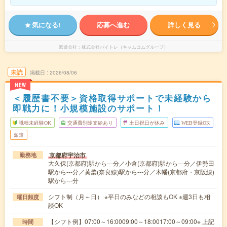
気になる!
応募へ進む
詳しく見る
派遣会社
株式会社バイトレ（キャムコムグループ）
未読
掲載日
2026/08/06
NEW
＜履歴書不要＞資格取得サポートで未経験から
即戦力に！小規模施設のサポート！
職種未経験OK
交通費別途支給あり
土日祝日が休み
WEB登録OK
派遣
京都府宇治市
勤務地
大久保(京都府)駅から---分／小倉(京都府)駅から---分／伊勢田
駅から---分／黄檗(奈良線)駅から---分／木幡(京都府・京阪線)
駅から---分
シフト制（月～日） ※平日のみなどの相談もOK ※週3日も相
曜日頻度
談OK
【シフト例】07:00～16:0009:00～18:0017:00～09:00※ 上記
時間