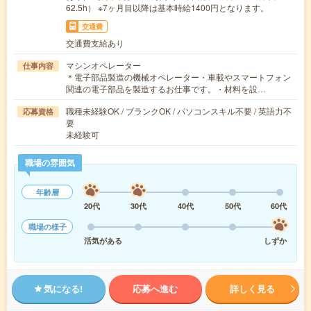
62.5h） ※7ヶ月目以降は基本時給1400円となります。
交通費
交通費支給あり
マシンオペレーター
仕事内容
＊電子部品製造の機械オペレーター・車載やスマートフォン
関連の電子部品を製造するお仕事です。・材料を設…
職種未経験OK / ブランクOK / パソコンスキル不要 / 英語力不
応募資格
要
未経験可
職場の雰囲気
年齢層
20代
30代
40代
50代
60代
職場の様子
活気がある
しずか
気になる!
応募へ進む
詳しく見る