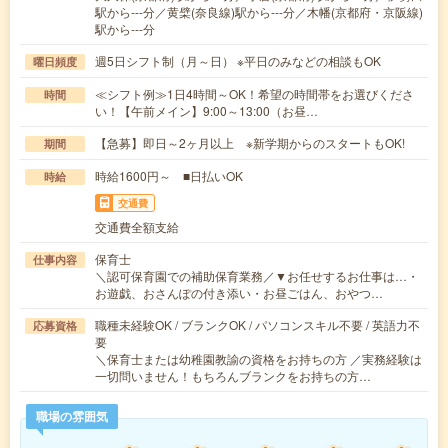
駅から---分／黄檗(奈良線)駅から---分／木幡(京都府・京阪線)
駅から---分
週5日シフト制（月～日） ※平日のみなどの相談もOK
曜日頻度
≪シフト例≫1日4時間～OK！希望の時間帯をお選びくださ
時間
い！【午前メイン】9:00～13:00（お昼…
【急募】即日～2ヶ月以上 ※新学期からのスタートもOK!
期間
時給1600円～ ■日払いOK
時給
交通費
交通費全額支給
保育士
仕事内容
＼認可保育園での補助保育業務／▼お任せするお仕事は…・
お遊戯、おさんぽの付き添い・お昼ごはん、おやつ…
職種未経験OK / ブランクOK / パソコンスキル不要 / 英語力不
応募資格
要
＼保育士または幼稚園教諭の資格をお持ちの方 ／実務経験は
一切問いません！もちろんブランクをお持ちの方…
職場の雰囲気