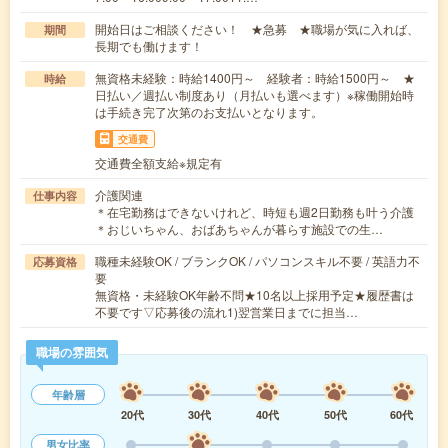
開始日はご相談ください！ ★急募 ★職場が気に入れば、
期間
長期でも働けます！
無資格未経験：時給1400円～ 経験者：時給1500円～ ★
時給
日払い／週払い制度あり（月払いも選べます）※稼働開始時
は手続き完了次第のお支払いとなります。
交通費
交通費全額支給※規定有
介護関連
仕事内容
＊在宅勤務はできないけれど、時短も週2日勤務も叶う介護
＊おじいちゃん、おばあちゃんが暮らす施設での生…
職種未経験OK / ブランクOK / パソコンスキル不要 / 英語力不
応募資格
要
無資格・未経験OK年齢不問★10名以上採用予定★履歴書は
不要です▽応募後の流れ1)翌営業日までに担当…
職場の雰囲気
年齢層
20代
30代
40代
50代
60代
男女比率