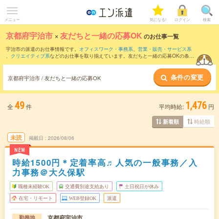
メニュー
気になる!
ログイン
検索
京都府宇治市
×
友だちと一緒の応募OK
のお仕事一覧
宇治市の派遣のお仕事情報です。
オフィスワーク・事務系
、
営業・販売・サービス系
、
クリエイティブ系
などのお仕事を取り揃えています。友だちと一緒の応募OKの条件
の他に、
交通費別途支給あり
、
職種未経験OK
、
週4日勤務
などのこだわり条件も取り
揃えています。
条件の変更
京都府宇治市 / 友だちと一緒の応募OK
49
1,476
全
件
平均時給:
円
時給順
新着順
未読
掲載日
2026/08/06
NEW
時給1500円＊定着率高♬人気の一般事務／入
力事務＠大久保駅
職種未経験OK
交通費別途支給あり
土日祝日が休み
在宅・リモート
WEB登録OK
派遣
京都府宇治市
勤務地