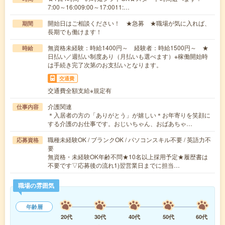
7:00～16:009:00～17:0011:…
開始日はご相談ください！ ★急募 ★職場が気に入れば、
期間
長期でも働けます！
無資格未経験：時給1400円～ 経験者：時給1500円～ ★
時給
日払い／週払い制度あり（月払いも選べます）※稼働開始時
は手続き完了次第のお支払いとなります。
交通費
交通費全額支給※規定有
介護関連
仕事内容
＊入居者の方の「ありがとう」が嬉しい＊お年寄りを笑顔に
する介護のお仕事です。おじいちゃん、おばあちゃ…
職種未経験OK / ブランクOK / パソコンスキル不要 / 英語力不
応募資格
要
無資格・未経験OK年齢不問★10名以上採用予定★履歴書は
不要です▽応募後の流れ1)翌営業日までに担当…
職場の雰囲気
年齢層
20代
30代
40代
50代
60代