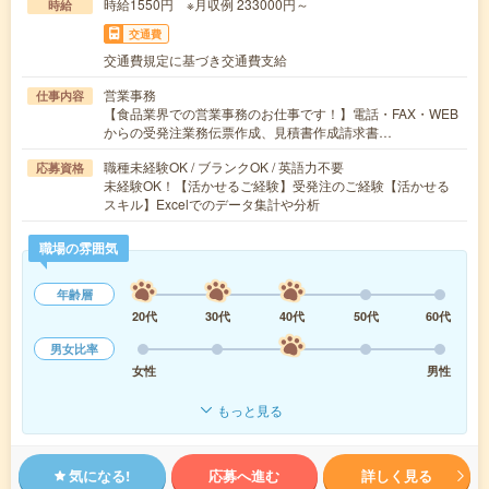
時給1550円 ※月収例 233000円～
時給
交通費
交通費規定に基づき交通費支給
営業事務
仕事内容
【食品業界での営業事務のお仕事です！】電話・FAX・WEB
からの受発注業務伝票作成、見積書作成請求書…
職種未経験OK / ブランクOK / 英語力不要
応募資格
未経験OK！【活かせるご経験】受発注のご経験【活かせる
スキル】Excelでのデータ集計や分析
職場の雰囲気
年齢層
20代
30代
40代
50代
60代
男女比率
女性
男性
もっと見る
気になる!
応募へ進む
詳しく見る