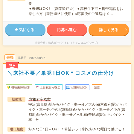
要
▼未経験OK！（副業歓迎☆）▼高校生不可▼携帯電話をお
持ちの方（業務連絡に使用）※応募後のご連絡はメ…
気になる!
応募へ進む
詳しく見る
派遣会社
株式会社バイトレ（キャムコムグループ）
未読
掲載日
2026/08/06
NEW
＼来社不要／単発1日OK＊コスメの仕分け
職種未経験OK
土日祝日が休み
WEB登録OK
派遣
京都府宇治市
勤務地
宇治(奈良線)駅からバイク・車---分／大久保(京都府)駅からバ
イク・車---分／宇治(京阪線)駅からバイク・車---分／小倉(京
都府)駅からバイク・車---分／六地蔵(奈良線)駅からバイク・
車---分
好きな日1日～OK！＊希望シフト制で好きな曜日で働ける！
曜日頻度