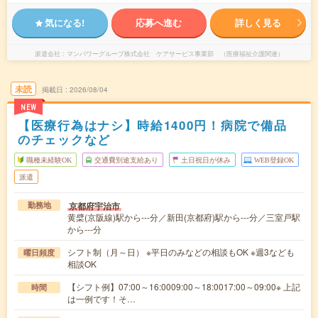
気になる!
応募へ進む
詳しく見る
派遣会社
マンパワーグループ株式会社 ケアサービス事業部 （医療福祉介護関連）
未読
掲載日
2026/08/04
NEW
【医療行為はナシ】時給1400円！病院で備品
のチェックなど
職種未経験OK
交通費別途支給あり
土日祝日が休み
WEB登録OK
派遣
京都府宇治市
勤務地
黄檗(京阪線)駅から---分／新田(京都府)駅から---分／三室戸駅
から---分
シフト制（月～日） ※平日のみなどの相談もOK ※週3なども
曜日頻度
相談OK
【シフト例】07:00～16:0009:00～18:0017:00～09:00※ 上記
時間
は一例です！そ…