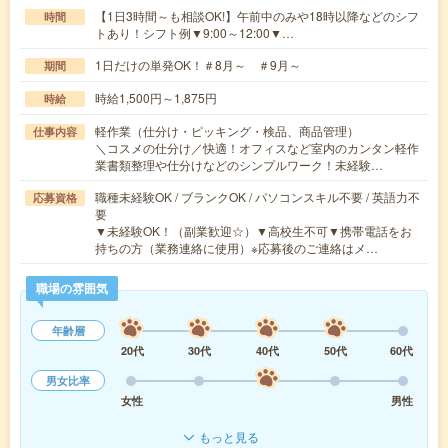
【1日3時間～も相談OK!】午前中のみや18時以降などのシフ
時間
トあり！シフト例▼9:00～12:00▼…
1日だけの単発OK！＃8月～ ＃9月～
期間
時給1,500円～1,875円
時給
軽作業（仕分け・ピッキング・検品、商品管理）
仕事内容
＼コスメの仕分け／快適！オフィスなど室内のカンタン軽作
業書類整理や仕分けなどのシンプルワーク！未経験…
職種未経験OK / ブランクOK / パソコンスキル不要 / 英語力不
応募資格
要
▼未経験OK！（副業歓迎☆）▼高校生不可▼携帯電話をお
持ちの方（業務連絡に使用）※応募後のご連絡はメ…
職場の雰囲気
年齢層
20代
30代
40代
50代
60代
男女比率
女性
男性
もっと見る