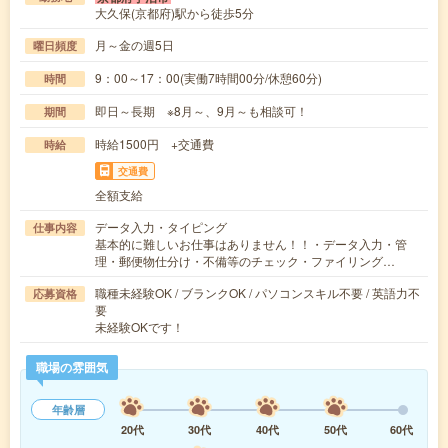
大久保(京都府)駅から徒歩5分
月～金の週5日
曜日頻度
9：00～17：00(実働7時間00分/休憩60分)
時間
即日～長期 ※8月～、9月～も相談可！
期間
時給1500円 +交通費
時給
交通費
全額支給
データ入力・タイピング
仕事内容
基本的に難しいお仕事はありません！！・データ入力・管
理・郵便物仕分け・不備等のチェック・ファイリング…
職種未経験OK / ブランクOK / パソコンスキル不要 / 英語力不
応募資格
要
未経験OKです！
職場の雰囲気
年齢層
20代
30代
40代
50代
60代