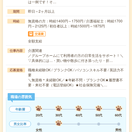
は一例です！そ…
即日～2ヶ月以上
期間
無資格の方：時給1400円～1750円 / 介護福祉士：時給1700
時給
円～2125円 / 初任者以上：時給1500円～1875円
交通費
全額支給
介護関連
仕事内容
／グループホームにて利用者の方の日常生活をサポート！＼
▽具体的には…・買い物や散歩に付き添ったり・折…
職種未経験OK / ブランクOK / パソコンスキル不要 / 英語力不
応募資格
要
＼無資格＊未経験OK／★年齢不問・ブランクOK★履歴書不
要・来社不要（電話登録OK）★社会保険完備＼…
職場の雰囲気
年齢層
20代
30代
40代
50代
60代
男女比率
女性
男性