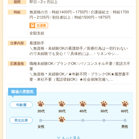
即日～2ヶ月以上
期間
無資格の方：時給1400円～1750円 / 介護福祉士：時給1700
時給
円～2125円 / 初任者以上：時給1500円～1875円
交通費
全額支給
看護助手
仕事内容
＼無資格・未経験OKの看護助手／医療行為は一切行わない
ので未経験でも安心！▽具体的には…・リネンやシ…
職種未経験OK / ブランクOK / パソコンスキル不要 / 英語力不
応募資格
要
＼無資格＊未経験OK／★年齢不問・ブランクOK★履歴書不
要・来社不要（電話登録OK）★社会保険完備＼…
職場の雰囲気
年齢層
20代
30代
40代
50代
60代
男女比率
女性
男性
もっと見る