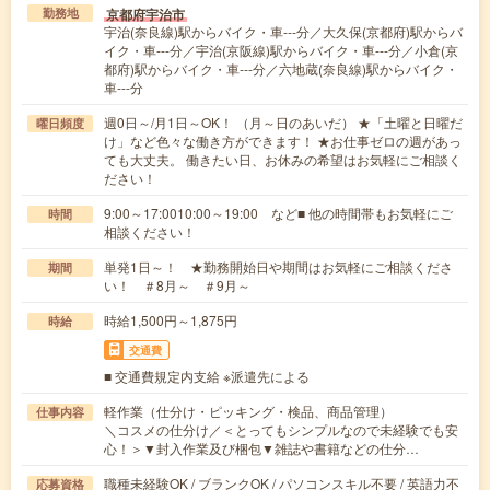
京都府宇治市
勤務地
宇治(奈良線)駅からバイク・車---分／大久保(京都府)駅からバ
イク・車---分／宇治(京阪線)駅からバイク・車---分／小倉(京
都府)駅からバイク・車---分／六地蔵(奈良線)駅からバイク・
車---分
週0日～/月1日～OK！ （月～日のあいだ） ★「土曜と日曜だ
曜日頻度
け」など色々な働き方ができます！ ★お仕事ゼロの週があっ
ても大丈夫。 働きたい日、お休みの希望はお気軽にご相談く
ださい！
9:00～17:0010:00～19:00 など■ 他の時間帯もお気軽にご
時間
相談ください！
単発1日～！ ★勤務開始日や期間はお気軽にご相談くださ
期間
い！ ＃8月～ ＃9月～
時給1,500円～1,875円
時給
交通費
■ 交通費規定内支給 ※派遣先による
軽作業（仕分け・ピッキング・検品、商品管理）
仕事内容
＼コスメの仕分け／＜とってもシンプルなので未経験でも安
心！＞▼封入作業及び梱包▼雑誌や書籍などの仕分…
職種未経験OK / ブランクOK / パソコンスキル不要 / 英語力不
応募資格