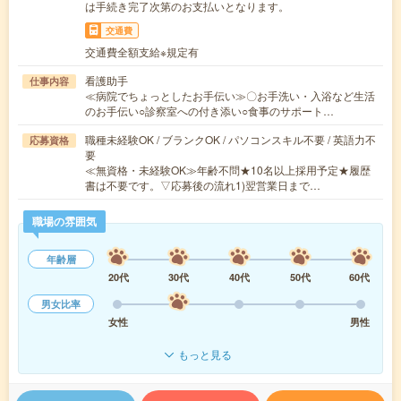
は手続き完了次第のお支払いとなります。
交通費
交通費全額支給※規定有
看護助手
仕事内容
≪病院でちょっとしたお手伝い≫〇お手洗い・入浴など生活
のお手伝い○診察室への付き添い○食事のサポート…
職種未経験OK / ブランクOK / パソコンスキル不要 / 英語力不
応募資格
要
≪無資格・未経験OK≫年齢不問★10名以上採用予定★履歴
書は不要です。▽応募後の流れ1)翌営業日まで…
職場の雰囲気
年齢層
20代
30代
40代
50代
60代
男女比率
女性
男性
もっと見る