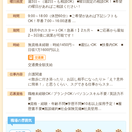
週3日～（週2日～も相談OK） ■曜日固定の相談OK！ ■希望
曜日頻度
の曜日があればご相談ください！
9:00～18:00（休憩60分）■ご希望があれば下記シフトも
時間
OK！早番 7:00～16:00遅番 …
【8月中のスタートOK！急募！】2カ月～ ■ご応募から最短
期間
2～3日後に就業が可能です！
無資格未経験：時給1450円～ ■週払いOK ■扶養内OK ■
時給
日収1万1600円以上
交通費
交通費全額支給
介護関連
仕事内容
≪散歩に付き添ったり、お話し相手になったり≫「え？意外
に簡単！」と思うくらい、スグできる仕事からスタ…
職種未経験OK / ブランクOK / パソコンスキル不要 / 英語力不
応募資格
要
■資格・経験・年齢不問■学歴不問■10名以上採用予定！■履
歴書不要■面談確約■社会保険完備■社員登用…
職場の雰囲気