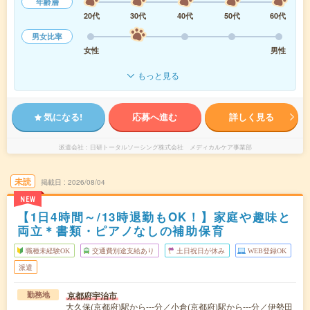
年齢層
20代
30代
40代
50代
60代
男女比率
女性
男性
もっと見る
気になる!
応募へ進む
詳しく見る
派遣会社
日研トータルソーシング株式会社 メディカルケア事業部
未読
掲載日
2026/08/04
NEW
【1日4時間～/13時退勤もOK！】家庭や趣味と
両立＊書類・ピアノなしの補助保育
職種未経験OK
交通費別途支給あり
土日祝日が休み
WEB登録OK
派遣
京都府宇治市
勤務地
大久保(京都府)駅から---分／小倉(京都府)駅から---分／伊勢田