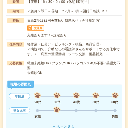
【夜勤】16：30～9：00（休憩1時間半）
時間
＜急募＞即日～長期 ＊7月～8月～開始日相談OK！
期間
日給2万6282円★前払い制度あり（会社規定内）
時給
交通費
支給あります！※規定あり
軽作業（仕分け・ピッキング・検品、商品管理）
仕事内容
＜病院内で、介助なしの看護師さんをサポートするお仕事で
す。＞・病室の整理整頓・シーツ交換・備品補充・…
職種未経験OK / ブランクOK / パソコンスキル不要 / 英語力不
応募資格
要
未経験OK
職場の雰囲気
年齢層
20代
30代
40代
50代
60代
男女比率
女性
男性
もっと見る