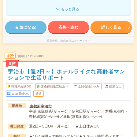
もっと見る
気になる!
応募へ進む
詳しく見る
派遣会社
株式会社ニッソーネット
未読
掲載日
2026/08/05
NEW
宇治市【週2日～】ホテルライクな高齢者マン
ションで生活サポート
職種未経験OK
交通費別途支給あり
土日祝日が休み
残業なし
WEB登録OK
派遣
京都府宇治市
勤務地
宇治(京阪線)駅から---分／伊勢田駅から---分／木幡(京都府・
奈良線)駅から---分／新田(京都府)駅から---分
週2日～5日OK（月～金） ★土日休みOK
曜日頻度
★1日4時間～の時短シフトOK★スタート時間選べます！
時間