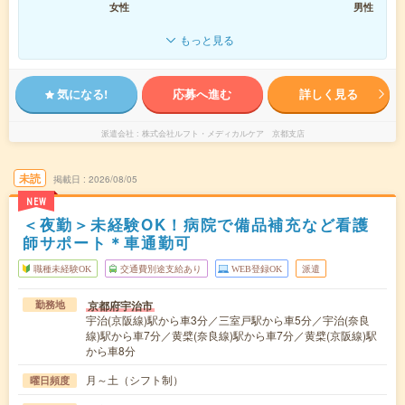
女性
男性
もっと見る
気になる!
応募へ進む
詳しく見る
派遣会社
株式会社ルフト・メディカルケア 京都支店
未読
掲載日
2026/08/05
NEW
＜夜勤＞未経験OK！病院で備品補充など看護
師サポート＊車通勤可
職種未経験OK
交通費別途支給あり
WEB登録OK
派遣
京都府宇治市
勤務地
宇治(京阪線)駅から車3分／三室戸駅から車5分／宇治(奈良
線)駅から車7分／黄檗(奈良線)駅から車7分／黄檗(京阪線)駅
から車8分
月～土（シフト制）
曜日頻度