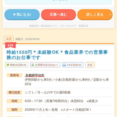
気になる!
応募へ進む
詳しく見る
派遣会社
株式会社ルフト・メディカルケア 京都支店
未読
掲載日
2026/08/05
NEW
時給1550円＊未経験OK＊食品業界での営業事
務のお仕事です
職種未経験OK
交通費別途支給あり
WEB登録OK
派遣
京都府宇治市
勤務地
伊勢田駅から車5分／小倉(京都府)駅から車8分／淀駅から車
20分
シフト／月～土の中での週5勤務
曜日頻度
9:00～17:30 （実働7時間30分）休憩60分 ※残業少
時間
2026年11月上旬～長期 ※スタート日相談OK！
期間