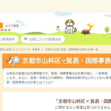
ヘル
エリア変更
た希望条件
お気に入りの派遣会社
都市山科区 オフィスワーク・事務系
京都市山科区 貿易・国際事務の派遣の仕事一覧
京都市山科区
貿易・国際事務
で
山科区の派遣のお仕事情報です。貿易・国際事務のお仕事の他に、
一般事務
、
います。さらに、
短期
・
単発
などの期間や、
職種未経験OK
などのこだわり条
易・国際事務のお仕事とは？とは？
「
京都市山科区
×
貿易・国
に関するエン派遣は見つかりません