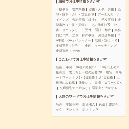
職種でお仕事情報をさがす
一般事務
営業事務
総務・人事・労務
経
理・財務・会計・英文経理
データ入力・タ
イピング
金融事務（銀行）
学校事務
金
融事務（生保・損保）
その他事務系
秘
書・セクレタリー
受付
通訳・翻訳
事務
的軽作業
法務・特許事務
外国語事務
O
A事務・OAオペレーター
広報・宣伝・IR
金融事務（証券）
企画・マーケティング
金融事務（その他）
こだわりでお仕事情報をさがす
短期
単発
職種未経験OK
10名以上の大
量募集
友だちと一緒の応募OK
在宅・リモ
ートワーク
週2～3日勤務
週4日勤務
土
日祝のみ勤務
残業なし
副業・WワークOK
交通費別途支給あり
語学力が活かせる
人気のワードでお仕事情報をさがす
急募
年齢不問
財団法人
英語
書類チェ
ック
テレビ局
封入
大学