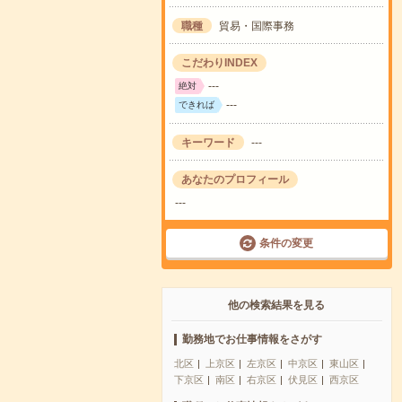
職種
貿易・国際事務
こだわりINDEX
---
絶対
---
できれば
キーワード
---
あなたのプロフィール
---
条件の変更
他の検索結果を見る
勤務地でお仕事情報をさがす
北区
上京区
左京区
中京区
東山区
下京区
南区
右京区
伏見区
西京区