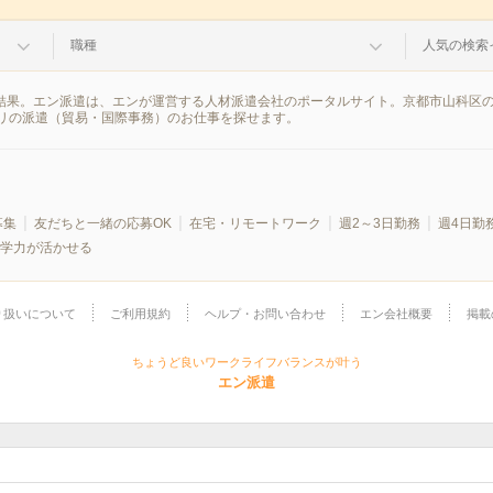
職種
人気の検索
索結果。エン派遣は、エンが運営する人材派遣会社のポータルサイト。京都市山科区
リの派遣（貿易・国際事務）のお仕事を探せます。
募集
友だちと一緒の応募OK
在宅・リモートワーク
週2～3日勤務
週4日勤
学力が活かせる
り扱いについて
ご利用規約
ヘルプ・お問い合わせ
エン会社概要
掲載
ちょうど良いワークライフバランスが叶う
エン派遣