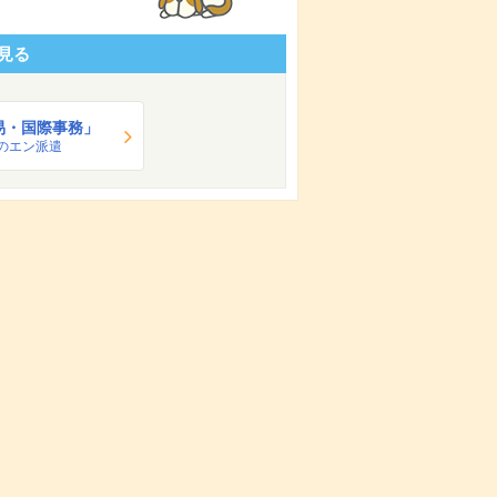
見る
易・国際事務」
のエン派遣