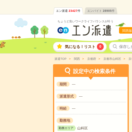
エン派遣
23427
件
エンバイト
28905
件
ちょうど良いワークライフバランスが叶う
関西版
気になる！リスト
0
保存し
派遣TOP
関西
京都府
京都市山科区
京
設定中の検索条件
期間
---
派遣形式
---
時給
---
勤務地
山科区
勤務エリア